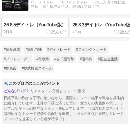
得。デイトレードとスイングトレードの二刀流で毎日給
料日、毎月配当金生活。詳細はブログで。
26 8.5デイトレ（YouTube版）
26 8.3デイトレ（YouTube
2日前
4日前
#資産形成
#高配当株
#デイトレード
#スイングトレード
#プロトレーダー
#青森県
#株式投資塾
#優待株
#配当金生活
#青森市
#株式投資スクール
このブログのここがポイント
リアルタイム分析とフォロー重視
日経平均の動きを丁寧に追いながら、実際のトレード結果や戦略を具体的
に紹介しています。上昇や下落に応じた買い・空売りの実践例を示し、シ
ンプルながらも戦略的なポイントを伝えています。市場の動きに合わせた
臨機応変なトレード姿勢や気配りを重視し、日々の変化に敏感なトレード
ノウハウを提案している点が特徴です。