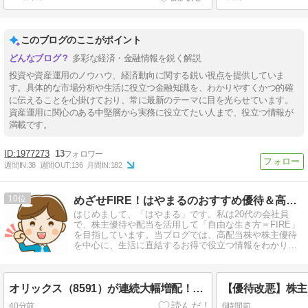
このブログのここがポイント
多彩な経済・金融情報を鋭く解説
投資や資産運用のノウハウ、経済動向に関する鋭い視点を提供していま
す。具体的な市場分析や生活に役立つ金融知識を、わかりやすくかつ的確
に伝えることを心掛けており、常に最新のテーマに目を光らせています。
資産運用に関心のある中堅層から実務に役立てたい人まで、役立つ情報が
満載です。
1977273
13
週間IN:
38
週間OUT:
136
月間IN:
182
10
めざせFIRE！はやまるのおすすめ優待＆高配当株
はじめまして、「はやまる」です。私は20代の会社員
で、株主優待や配当を活用して「自由な生き方＝FIRE」
を目指しています。当ブログでは、高配当株や株主優待
を中心に、生活に直結するお得で役立つ情報をわかりや
すくお届けします。
オリックス（8591）が連続大幅増配！配当187円予想の注目高配当株を解説
40分前
6時間前