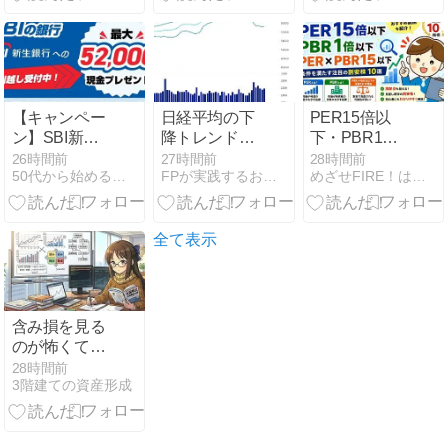
高値更新から
【東京総合研
Facebook）提
の記録
究所】
携の噂と
BlueBird打ち
上げ成功、楽
天モバイルの
最新動向を徹
【キャンペー
日経平均の下
PER15倍以
底解説！
ン】SBI新生
降トレンドは
下・PBR1倍
銀行が最大
止まったの
以下・
26時間前
27時間前
28時間前
50代から始める投資家への道
FPが実践するお金の知恵を磨く勉強会
めざせFIRE！はやまるのおすすめ優待＆高配当株
52,000円 現金
か？
PER×PBR15
プレゼント！
以下のおすす
め割安株を紹
介【2026年最
全て表示
新版】
含み損を見る
のが怖くて口
座を開けない
28時間前
3階建ての資産形成
｜「見ない」
と「待つ」を
分ける確認日