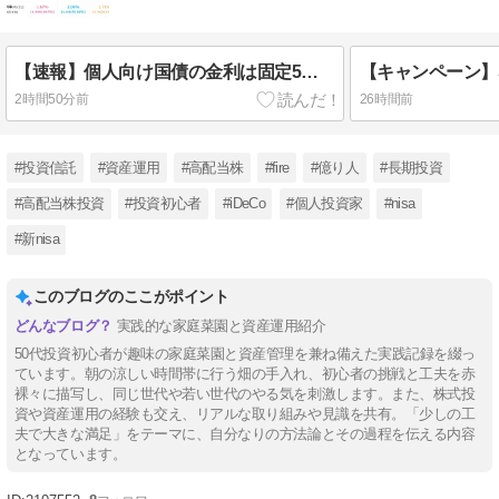
【速報】個人向け国債の金利は固定5年が2％超え
2時間50分前
26時間前
#投資信託
#資産運用
#高配当株
#fire
#億り人
#長期投資
#高配当株投資
#投資初心者
#iDeCo
#個人投資家
#nisa
#新nisa
このブログのここがポイント
実践的な家庭菜園と資産運用紹介
50代投資初心者が趣味の家庭菜園と資産管理を兼ね備えた実践記録を綴っ
ています。朝の涼しい時間帯に行う畑の手入れ、初心者の挑戦と工夫を赤
裸々に描写し、同じ世代や若い世代のやる気を刺激します。また、株式投
資や資産運用の経験も交え、リアルな取り組みや見識を共有。「少しの工
夫で大きな満足」をテーマに、自分なりの方法論とその過程を伝える内容
となっています。