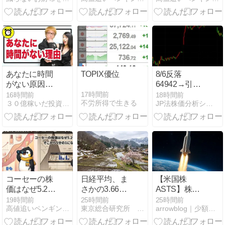
ンフロンティ
柄一覧
ア不動産）
Vol.16
あなたに時間
TOPIX優位
8/6反落
がない原因
64942→引け
は、忙しいか
65683円 －
17時間前
16時間前
18時間前
不労所得で生きる
３０億稼いだ投資家 夢を生きる幸せなお金持ちへ！ 神王リョウ
JP法株価分析システム
らではなく
617円
「これ」を最
初に学んでい
ないから
コーセーの株
日経平均、ま
【米国株
価はなぜ5.2倍
さかの3.66％
ASTS】株価
になり、そこ
急騰！イビデ
$70台へ下落
19時間前
25時間前
25時間前
高値追いペンギンの観測所
東京総合研究所 株式初心者のための株ブログ
arrowblog｜少額、長期投資で資産を増やす投資ブログ
から5分の1に
ン・ヤマハ発
は絶好の買い
なったのか｜
動機が牽引
場？Meta（旧