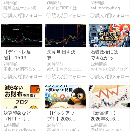
ド退場中
ク！株価下落
にハマる若者
4時間前
6時間前
6時間前
離島在住ナムの初めての投資日記
めざせFIRE！はやまるのおすすめ優待＆高配当株
sai_stockのblog
はどこまで続
はギャンブル
く？
にハマる若者
と同じ傾向が
ある」
【デイトレ反
決算 明日も決
石破政権には
省】+15,130
算
できなかった
円｜TDK・ル
英断！高市政
7時間前
10時間前
12時間前
不眠と体調不良を抱えながら株に挑戦する話 〜負け検証記録〜
めだまやきのミニ株投資ブログ
おもちの投資ブログ
ネサスで利益
権だからこそ
を守るデイト
実現した「永
レード【月10
住許可基準」
万円への挑
の抜本改革
戦】
決算印象など
【ピックアッ
【新高値！】
（NTT・リソ
プ！】2026年
2026年8月6日
ルHD・
8月6日の気に
に上場来高値
13時間前
14時間前
15時間前
減らないお財布をめざすブログ
高値追いペンギンの観測所
高値追いペンギンの観測所
TOKAIHD・サ
なった銘柄
を更新した銘