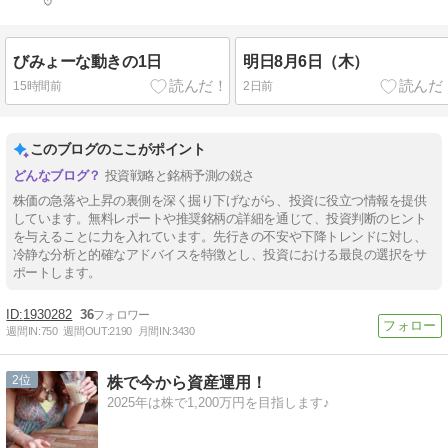
びみょーな動きの1日
明日8月6日（木）
15時間前
2日前
このブログのここがポイント
投資戦略と銘柄予測の鋭さ
株価の急落や上昇の裏側を深く掘り下げながら、投資に役立つ情報を提供
しています。無料レポートや推奨銘柄の詳細を通じて、投資判断のヒント
を与えることに力を入れています。先行きの不安や下降トレンドに対し、
冷静な分析と的確なアドバイスを特徴とし、投資における最良の選択をサ
ポートします。
1930282
36
週間IN:
750
週間OUT:
2190
月間IN:
3430
2
株で今から資産運用！
2025年は株で1,200万円を目指します♪