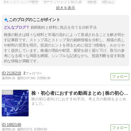
#ネットショップ運営
#アフィリエイト初心者
#株価
#新nisa
続きを表示
#高配当銘柄
このブログのここがポイント
銘柄動向と材料に焦点を当てる分析手法
株価の動きは様々な材料と市場の流れによって形成されることを解き明か
す記事群です。ストップ高とストップ安の銘柄情報を分析し、相場の兆し
や材料の背景を明示。投資のヒントを得るために役立つ情報を、わかりや
すく提供しています。株価の理由や材質、展望を鋭く掘り下げ、取引の参
考になる様々な局面を網羅。シンプルな記述ながら、投資判断を促す刺激
的な情報が満載です。
2126218
2
週間IN:
20
週間OUT:
340
月間IN:
90
15
株・初心者におすすめ動画まとめ | 株の初心者向けにおすす…
株の初心者向けにおすすめ手法、考え方の動画をまとめ
ました。
1882148
週間IN:
20
週間OUT:
5
月間IN:
90