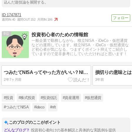
込んだ遊技論を展開する。
1747871
週間IN:
40
週間OUT:
152
月間IN:
186
8
投資初心者のための情報館
一般企業で勤務しながら、積立NISA・iDeCo・仮想通貨
などの運用しています。積立NISA ・iDeCo・仮想通貨な
ど初心者が気になる、つまずくポイント抑えてご紹介し
ていますので是非参考にしていただければと思います！
つみたてNISAってやった方がいい？NISAを初めてもうすぐ2年。どのくらい儲かるのか徹底解説！
2年7ヶ月前
3年前
#投資
#株式投資
#投資信託
#資産運用
#仮想通貨
#つみたてNISA
#ideco
#nft
このブログのここがポイント
投資初心者向けの基本解説と具体的な実践例を提供