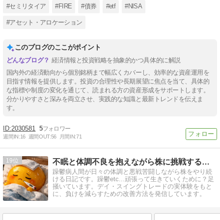
#セミリタイア
#FIRE
#債券
#etf
#NISA
#アセット・アロケーション
このブログのここがポイント
経済情報と投資戦略を抽象的かつ具体的に解説
国内外の経済動向から個別銘柄まで幅広くカバーし、効率的な資産運用を
目指す情報を提供します。投資の合理性や長期展望に焦点を当て、具体的
な指標や制度の変化を通じて、読まれる方の資産形成をサポートします。
分かりやすさと深みを両立させ、実践的な知識と最新トレンドを伝えま
す。
2030581
5
週間IN:
16
週間OUT:
56
月間IN:
71
19
不眠と体調不良を抱えながら株に挑戦する話 〜負け検証記録〜
躁鬱病人間が日々の体調と悪戦苦闘しながら株をやり続
ける日記です。躁鬱etc...頑張って生きていくために？足
掻いています。デイ・スイングトレードの実体験をもと
に、負けを減らすための改善方法を発信しています。