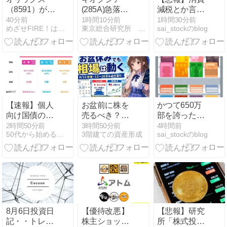
（8591）が連
(285A)急落の
減税とか言う
続大幅増配！
裏側とTOPIX
対した効果も
40分前
1時間10分前
1時間30分前
めざせFIRE！はやまるのおすすめ優待＆高配当株
東京総合研究所 株式初心者のための株ブログ
sai_stockのblog
配当187円予
優位相場を解
ないもので日
想の注目高配
説【東京総合
本経済破滅へ
当株を解説
研究所】
【速報】個人
お盆前に株を
かつて650万
向け国債の金
売るべき？相
部を誇った
利は固定5年
場より「見ら
「週刊少年ジ
2時間50分前
3時間50分前
4時間前
50代から始める投資家への道
3階建ての資産形成
sai_stockのblog
が2％超え
れない時間」
ャンプ」、発
を先に確認す
行部数が初の
る
100万部割れ
8月6日投資日
【優待改悪】
【悲報】研究
記・・トレー
株主ショッ
所「株式投資