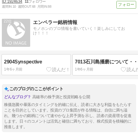
1924634
11
週間IN:
10
週間OUT:
68
月間IN:
88
22
エンペラー銘柄情報
モノホンのプロ情報を書いていく！楽しみにしてお
け！！！
2904Synspective
7013石川島播磨について・
1年6ヶ月前
1年6ヶ月前
このブログのここがポイント
高確率の株予測と投資戦略を公開
株価急騰や暴落のタイミングを的確に伝え、読者に大きな利益をもたらす
ことを目的としています。投資のプロ集団が作る情報は、自信に満ち溢
れ、幾つかの銘柄について速やかな上昇予測を示し、読者の資産増を促進
します。日々のコメントは活気と確信に満ちており、株式投資を積極的に
推進します。