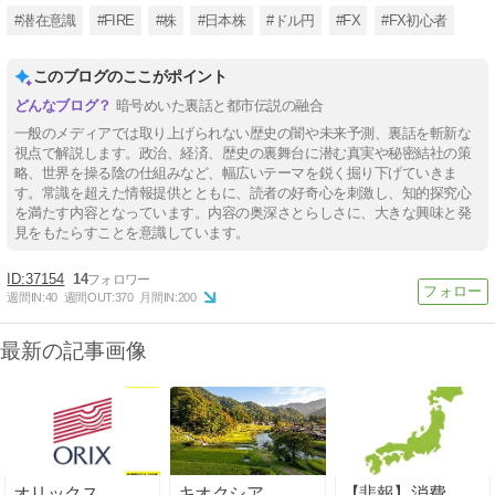
#潜在意識
#FIRE
#株
#日本株
#ドル円
#FX
#FX初心者
このブログのここがポイント
暗号めいた裏話と都市伝説の融合
一般のメディアでは取り上げられない歴史の闇や未来予測、裏話を斬新な
視点で解説します。政治、経済、歴史の裏舞台に潜む真実や秘密結社の策
略、世界を操る陰の仕組みなど、幅広いテーマを鋭く掘り下げていきま
す。常識を超えた情報提供とともに、読者の好奇心を刺激し、知的探究心
を満たす内容となっています。内容の奥深さとらしさに、大きな興味と発
見をもたらすことを意識しています。
37154
14
週間IN:
40
週間OUT:
370
月間IN:
200
最新の記事画像
オリックス
キオクシア
【悲報】消費