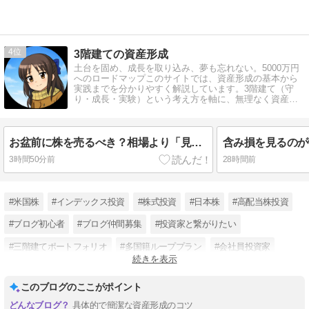
4
3階建ての資産形成
土台を固め、成長を取り込み、夢も忘れない。5000万円
へのロードマップこのサイトでは、資産形成の基本から
実践までを分かりやすく解説しています。3階建て（守
り・成長・実験）という考え方を軸に、無理なく資産を
増やす方法をまとめています。
お盆前に株を売るべき？相場より「見られない時間」を先に確認する
3時間50分前
28時間前
#米国株
#インデックス投資
#株式投資
#日本株
#高配当株投資
#ブログ初心者
#ブログ仲間募集
#投資家と繋がりたい
#三階建てポートフォリオ
#多国籍ループプラン
#会社員投資家
続きを表示
#漫画から考える投資
このブログのここがポイント
具体的で簡潔な資産形成のコツ