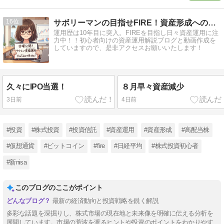
16
サボリーマンの目指せFIRE！資産形成への道！！
運用歴は10年目に突入。FIREを目指し日々資産運用に注
力中！！初心者向けの資産運用解説ブログと動画作成を
していますので、是非アクセスお願いいたします！
久々にIPO当選！
８月早々資産減少
3日前
4日前
#投資
#株式投資
#投資信託
#資産運用
#資産形成
#高配当株
#仮想通貨
#ビットコイン
#fire
#日経平均
#株式投資初心者
#新nisa
このブログのここがポイント
最新の経済動向と投資戦略を鋭く解説
多彩な話題を深掘りし、株式市場の現在地と未来像を明確に伝える分析を
展開しています。市場の荒波を渡るヒントや投資のポイントをわかりやす