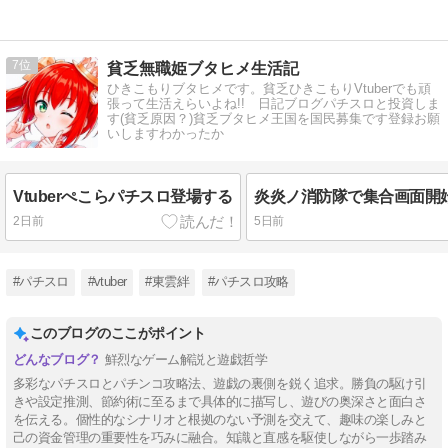
7
貧乏無職姫ブタヒメ生活記
ひきこもりブタヒメです。貧乏ひきこもりVtuberでも頑
張って生活えらいよね!! 日記ブログパチスロと投資しま
す(貧乏原因？)貧乏ブタヒメ王国を国民募集です登録お願
いしますわかったか
Vtuberぺこらパチスロ登場する
炎炎ノ消防隊で集合画面開
2日前
5日前
#パチスロ
#vtuber
#東雲絆
#パチスロ攻略
このブログのここがポイント
鮮烈なゲーム解説と遊戯哲学
多彩なパチスロとパチンコ攻略法、遊戯の裏側を鋭く追求。勝負の駆け引
きや設定推測、節約術に至るまで具体的に描写し、遊びの奥深さと面白さ
を伝える。個性的なシナリオと根拠のない予測を交えて、趣味の楽しみと
己の資金管理の重要性を巧みに融合。知識と直感を駆使しながら一歩踏み