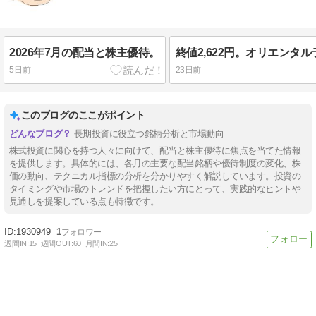
2026年7月の配当と株主優待。
5日前
23日前
このブログのここがポイント
長期投資に役立つ銘柄分析と市場動向
株式投資に関心を持つ人々に向けて、配当と株主優待に焦点を当てた情報
を提供します。具体的には、各月の主要な配当銘柄や優待制度の変化、株
価の動向、テクニカル指標の分析を分かりやすく解説しています。投資の
タイミングや市場のトレンドを把握したい方にとって、実践的なヒントや
見通しを提案している点も特徴です。
1930949
1
週間IN:
15
週間OUT:
60
月間IN:
25