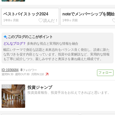
ベストバイストック2024
noteでメンバーシップを開
1年8ヶ月前
1年9ヶ月前
このブログのここがポイント
多角的な視点と実用的な情報を融合
幅広いテーマで身近な話題と未来志向をバランス良く発信し、読者に新た
な気づきを促す内容となっています。投資や企業解説など、実用的な情報
も丁寧に紹介しつつ、親しみやすさと奥深さを兼ね備えた構成です。
1936684
8
週間IN:
30
週間OUT:
80
月間IN:
110
12
投資ジャンプ
投資資産報告、投資手法をお伝えできればと思います。