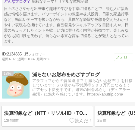
多彩なテーマとリアルな体験記録
日々のささやかな出来事や趣味の学びを丁寧に綴ることで、読む人に親近
感と情報を届けます。パワーポイントの教室や株式投資、日常の家族行事
など、幅広いテーマを扱いながらも、具体的な経験や感想を交えたわかり
やすい表現を心掛けています。自己啓発やスキルアップを目指す人や、日
常のちょっとしたヒントを欲しい方に寄り添う内容が特徴です。楽しみな
がらも実用性を失わず、飾らない素直な言葉で綴ることが魅力となってい
ます。
2134885
15
週間IN:
17
週間OUT:
64
月間IN:
69
18
減らないお財布をめざすブログ
アラフィフからの資産運用で【 減らないお財布 】を目指
しています！６０歳から不労所得５００万円になるよう
にアセット変更中です。週末の田舎暮らし（デュアラー
生活）に魅力を感じています。https://kabutrip.com/
決算印象など（NTT・リソルHD・TOKAIHD・サンフロンティア不動産）Vol.16
13時間前
2日前