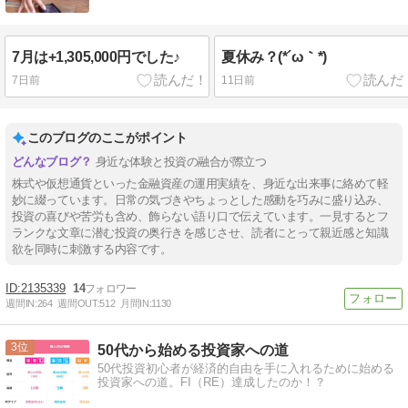
7月は+1,305,000円でした♪
夏休み？(*´ω｀*)
7日前
11日前
このブログのここがポイント
身近な体験と投資の融合が際立つ
株式や仮想通貨といった金融資産の運用実績を、身近な出来事に絡めて軽
妙に綴っています。日常の気づきやちょっとした感動を巧みに盛り込み、
投資の喜びや苦労も含め、飾らない語り口で伝えています。一見するとフ
ランクな文章に潜む投資の奥行きを感じさせ、読者にとって親近感と知識
欲を同時に刺激する内容です。
2135339
14
週間IN:
264
週間OUT:
512
月間IN:
1130
3
50代から始める投資家への道
50代投資初心者が経済的自由を手に入れるために始める
投資家への道。FI（RE）達成したのか！？