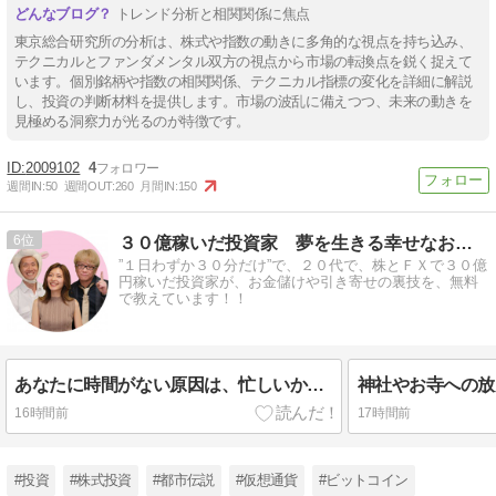
トレンド分析と相関関係に焦点
東京総合研究所の分析は、株式や指数の動きに多角的な視点を持ち込み、
テクニカルとファンダメンタル双方の視点から市場の転換点を鋭く捉えて
います。個別銘柄や指数の相関関係、テクニカル指標の変化を詳細に解説
し、投資の判断材料を提供します。市場の波乱に備えつつ、未来の動きを
見極める洞察力が光るのが特徴です。
2009102
4
週間IN:
50
週間OUT:
260
月間IN:
150
6
３０億稼いだ投資家 夢を生きる幸せなお金持ちへ！ 神王リョウ
”１日わずか３０分だけ”で、２０代で、株とＦＸで３０億
円稼いだ投資家が、お金儲けや引き寄せの裏技を、無料
で教えています！！
あなたに時間がない原因は、忙しいからではなく「これ」を最初に学んでいないから
16時間前
17時間前
#投資
#株式投資
#都市伝説
#仮想通貨
#ビットコイン