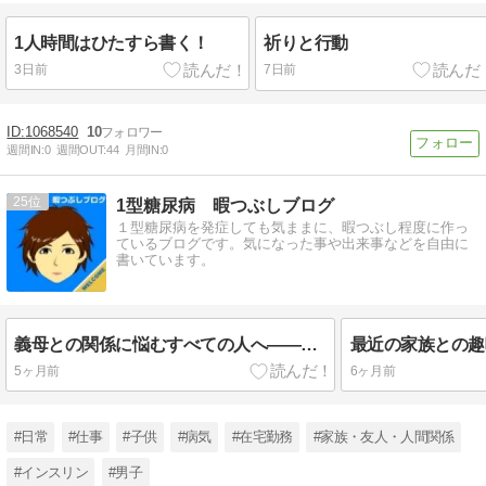
1人時間はひたすら書く！
祈りと行動
3日前
7日前
1068540
10
週間IN:
0
週間OUT:
44
月間IN:
0
25
1型糖尿病 暇つぶしブログ
１型糖尿病を発症しても気ままに、暇つぶし程度に作っ
ているブログです。気になった事や出来事などを自由に
書いています。
義母との関係に悩むすべての人へ――私の体験談
最近の家族との趣
5ヶ月前
6ヶ月前
#日常
#仕事
#子供
#病気
#在宅勤務
#家族・友人・人間関係
#インスリン
#男子