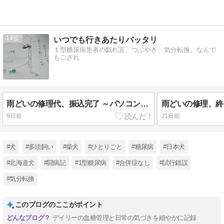
14
いつでも行きあたりバッタリ
１型糖尿病患者の戯れ言、つぶやき、気分転換、なんで
もござれ
雨どいの修理代、振込完了 ～パソコンの文字入力/回想、他～
雨どいの修理、終
9日前
21日前
#犬
#多頭飼い
#柴犬
#ひとりごと
#糖尿病
#日本犬
#北海道犬
#闘病記
#1型糖尿病
#合併症なし
#試行錯誤
#気分転換
このブログのここがポイント
デイリーの血糖管理と日常の気づきを細やかに記録