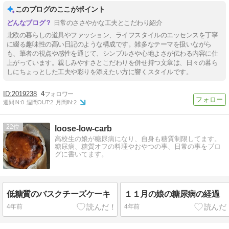
このブログのここがポイント
日常のささやかな工夫とこだわり紹介
北欧の暮らしの道具やファッション、ライフスタイルのエッセンスを丁寧
に綴る趣味性の高い日記のような構成です。雑多なテーマを扱いながら
も、筆者の視点や感性を通じて、シンプルさや心地よさが伝わる内容に仕
上がっています。親しみやすさとこだわりを併せ持つ文章は、日々の暮ら
しにちょっとした工夫や彩りを添えたい方に響くスタイルです。
2019238
4
週間IN:
0
週間OUT:
2
月間IN:
2
22
loose-low-carb
高校生の娘が糖尿病になり、自身も糖質制限してます。
糖尿病、糖質オフの料理やおやつの事、日常の事をブロ
グに書いてます。
低糖質のバスクチーズケーキ
１１月の娘の糖尿病の経過
4年前
4年前