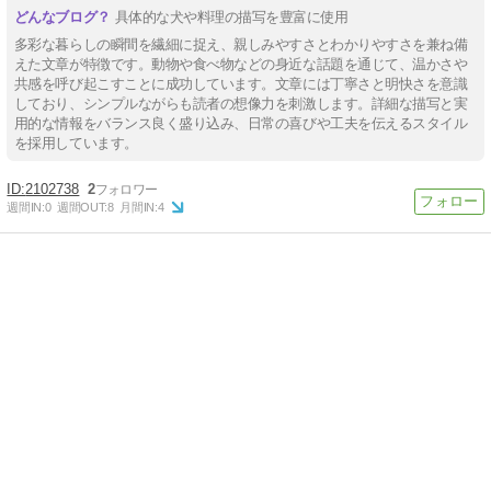
具体的な犬や料理の描写を豊富に使用
多彩な暮らしの瞬間を繊細に捉え、親しみやすさとわかりやすさを兼ね備
えた文章が特徴です。動物や食べ物などの身近な話題を通じて、温かさや
共感を呼び起こすことに成功しています。文章には丁寧さと明快さを意識
しており、シンプルながらも読者の想像力を刺激します。詳細な描写と実
用的な情報をバランス良く盛り込み、日常の喜びや工夫を伝えるスタイル
を採用しています。
2102738
2
週間IN:
0
週間OUT:
8
月間IN:
4