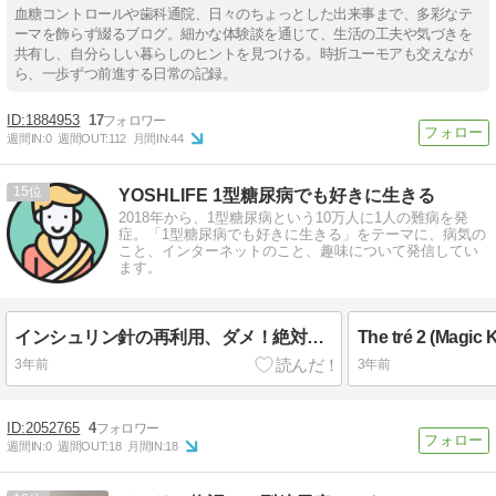
血糖コントロールや歯科通院、日々のちょっとした出来事まで、多彩なテ
ーマを飾らず綴るブログ。細かな体験談を通じて、生活の工夫や気づきを
共有し、自分らしい暮らしのヒントを見つける。時折ユーモアも交えなが
ら、一歩ずつ前進する日常の記録。
1884953
17
週間IN:
0
週間OUT:
112
月間IN:
44
15
YOSHLIFE 1型糖尿病でも好きに生きる
2018年から、1型糖尿病という10万人に1人の難病を発
症。「1型糖尿病でも好きに生きる」をテーマに、病気の
こと、インターネットのこと、趣味について発信してい
ます。
インシュリン針の再利用、ダメ！絶対！(注射針の劣化について)
3年前
3年前
2052765
4
週間IN:
0
週間OUT:
18
月間IN:
18