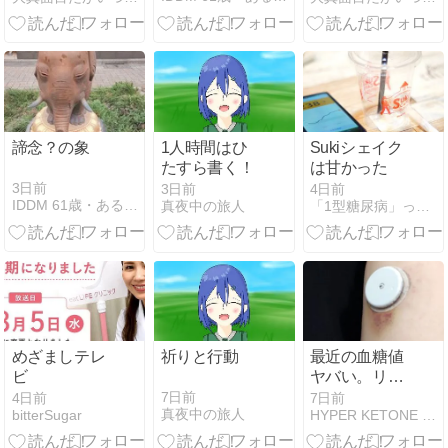
スタ/コロッケ/
そう/紅ショウ
モンブランケ
ガ揚げ/リンゴ
ーキ/ブドウ ～
カスタードブ
ッセ/ブドウ/リ
ンゴ、他～
諦念？の象
1人時間はひ
Sukiシェイク
たすら書く！
は甘かった
3日前
3日前
4日前
IDDM 61歳・ある日突然１型糖尿病になりました。が…
真夜中の旅人
「1型糖尿病」ってなんだよ！
めざましテレ
祈りと行動
最近の血糖値
ビ
ヤバい。リブ
レ流血で装着
7日前
4日前
7日前
真夜中の旅人
bitterSugar
HYPER KETONE MODE 突入
位置を考えて
みる。