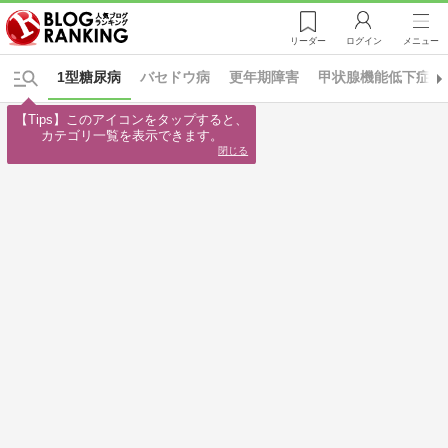
リーダー
ログイン
メニュー
1型糖尿病
バセドウ病
更年期障害
甲状腺機能低下症
【Tips】このアイコンをタップすると、

カテゴリ一覧を表示できます。
閉じる