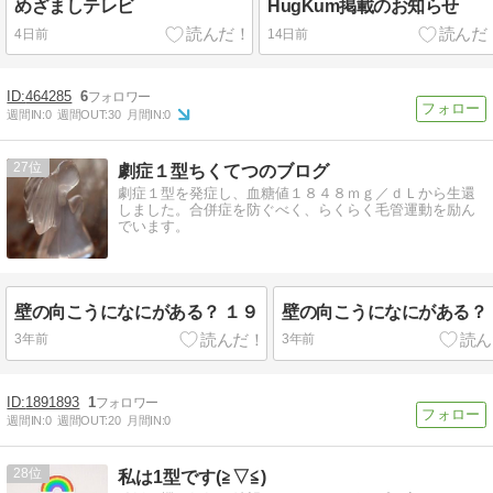
めざましテレビ
HugKum掲載のお知らせ
4日前
14日前
464285
6
週間IN:
0
週間OUT:
30
月間IN:
0
27
劇症１型ちくてつのブログ
劇症１型を発症し、血糖値１８４８ｍｇ／ｄＬから生還
しました。合併症を防ぐべく、らくらく毛管運動を励ん
でいます。
壁の向こうになにがある？ １９
壁の向こうになにがある？ 
3年前
3年前
1891893
1
週間IN:
0
週間OUT:
20
月間IN:
0
28
私は1型です(≧▽≦)