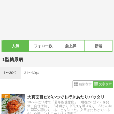
人気
フォロー数
急上昇
新着
1型糖尿病
1〜30位
31〜60位
画像表示
文字表示
1
大真面目だがいつでも行きあたりバッタリ
1979年に14才で「若年型糖尿病」（現在の1型？）を発
症。合併症無し。3才頃から中耳炎を繰り返し、33才の時
に両耳失聴していることを知った。文章はたわけている
が、血糖コントロールは大真面目。