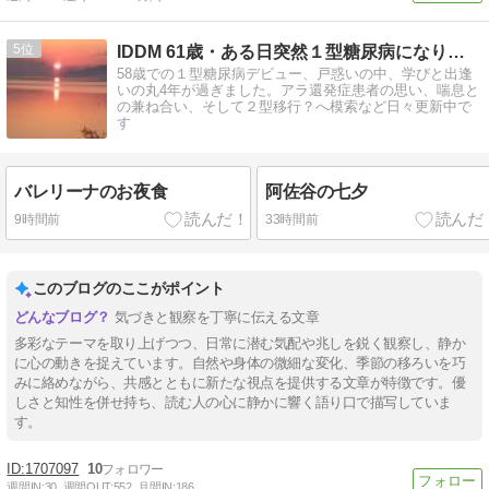
5
IDDM 61歳・ある日突然１型糖尿病になりました。が…
58歳での１型糖尿病デビュー、戸惑いの中、学びと出逢
いの丸4年が過ぎました。アラ還発症患者の思い、喘息と
の兼ね合い、そして２型移行？へ模索など日々更新中で
す
バレリーナのお夜食
阿佐谷の七夕
9時間前
33時間前
このブログのここがポイント
気づきと観察を丁寧に伝える文章
多彩なテーマを取り上げつつ、日常に潜む気配や兆しを鋭く観察し、静か
に心の動きを捉えています。自然や身体の微細な変化、季節の移ろいを巧
みに絡めながら、共感とともに新たな視点を提供する文章が特徴です。優
しさと知性を併せ持ち、読む人の心に静かに響く語り口で描写していま
す。
1707097
10
週間IN:
30
週間OUT:
552
月間IN:
186