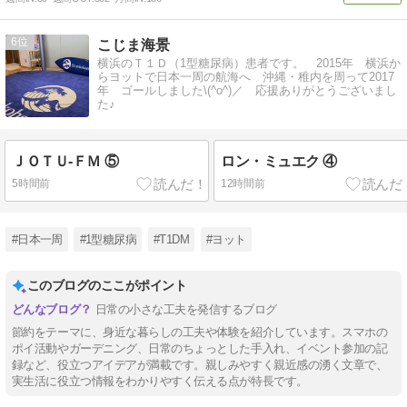
6
こじま海景
横浜のＴ１Ｄ（1型糖尿病）患者です。 2015年 横浜か
らヨットで日本一周の航海へ 沖縄・稚内を周って2017
年 ゴールしました\(^o^)／ 応援ありがとうございまし
た♪
ＪＯＴＵ-ＦＭ ⑤
ロン・ミュエク ④
5時間前
12時間前
#日本一周
#1型糖尿病
#T1DM
#ヨット
このブログのここがポイント
日常の小さな工夫を発信するブログ
節約をテーマに、身近な暮らしの工夫や体験を紹介しています。スマホの
ポイ活動やガーデニング、日常のちょっとした手入れ、イベント参加の記
録など、役立つアイデアが満載です。親しみやすく親近感の湧く文章で、
実生活に役立つ情報をわかりやすく伝える点が特長です。