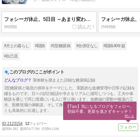
フォシーガ休止、5日目 ～あまり変わらないかも/血糖/うどん/ささみフライ/モンブランケーキ/スイカ/リンゴ～
9時間前
25時間前
#犬との暮らし
#闘病
#1型糖尿病
#合併症なし
#闘病40年超
#自己流
このブログのここがポイント
実体験を踏まえた詳細な糖尿病記録
1型糖尿病と喘息の併存をテーマにした、実践的な血糖管理や日常の記録を
綴るものです。日々の試行錯誤や辛さをリアルに描写しつつも、工夫や体
験談を通じて同じ境遇にいる人に寄り添います。血糖値の変動や服薬の工
夫、医療現場の体験談、そして身体の不調に対処する実態を、親しみやす
【Tips】気になるブログをフォロー。

くも具体的に伝達します。
登録不要。更新を逃さずキャッチ！
閉じる
2123154
12
週間IN:
282
週間OUT:
786
月間IN:
1344