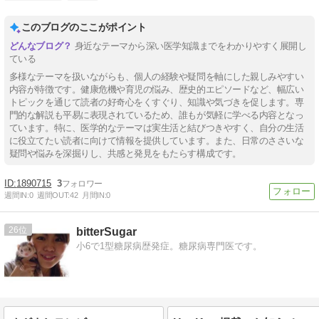
このブログのここがポイント
身近なテーマから深い医学知識までをわかりやすく展開し
ている
多様なテーマを扱いながらも、個人の経験や疑問を軸にした親しみやすい
内容が特徴です。健康危機や育児の悩み、歴史的エピソードなど、幅広い
トピックを通じて読者の好奇心をくすぐり、知識や気づきを促します。専
門的な解説も平易に表現されているため、誰もが気軽に学べる内容となっ
ています。特に、医学的なテーマは実生活と結びつきやすく、自分の生活
に役立てたい読者に向けて情報を提供しています。また、日常のささいな
疑問や悩みを深掘りし、共感と発見をもたらす構成です。
1890715
3
週間IN:
0
週間OUT:
42
月間IN:
0
26
bitterSugar
小6で1型糖尿病歴発症。糖尿病専門医です。