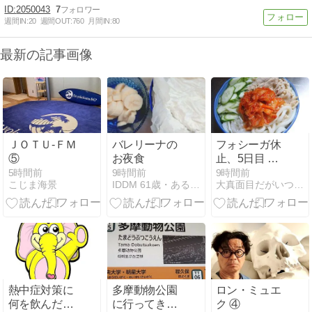
2050043
7
週間IN:
20
週間OUT:
760
月間IN:
80
最新の記事画像
ＪＯＴＵ-ＦＭ
バレリーナの
フォシーガ休
⑤
お夜食
止、5日目 ～
あまり変わら
5時間前
9時間前
9時間前
こじま海景
IDDM 61歳・ある日突然１型糖尿病になりました。が…
大真面目だがいつでも行きあたりバッタリ
ないかも/血糖/
うどん/ささみ
フライ/モンブ
ランケーキ/ス
イカ/リンゴ～
熱中症対策に
多摩動物公園
ロン・ミュエ
何を飲んだら
に行ってきた
ク ④