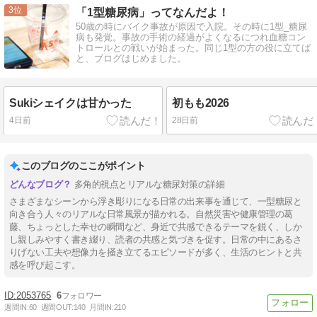
3
「1型糖尿病」ってなんだよ！
50歳の時にバイク事故が原因で入院。その時に1型_糖尿
病も発覚。事故の手術の経過がよくなるにつれ血糖コン
トロールとの戦いが始まった。同じ1型の方の役に立てば
と、ブログはじめました。
Sukiシェイクは甘かった
初もも2026
4日前
28日前
このブログのここがポイント
多角的視点とリアルな糖尿対策の詳細
さまざまなシーンから浮き彫りになる日常の出来事を通じて、一型糖尿と
向き合う人々のリアルな日常風景が描かれる。自然災害や健康管理の葛
藤、ちょっとした幸せの瞬間など、身近で共感できるテーマを鋭く、しか
し親しみやすく書き綴り、読者の共感と気づきを促す。日常の中にあるさ
りげない工夫や想像力を掻き立てるエピソードが多く、生活のヒントと共
感を呼び起こす。
2053765
6
週間IN:
60
週間OUT:
140
月間IN:
210