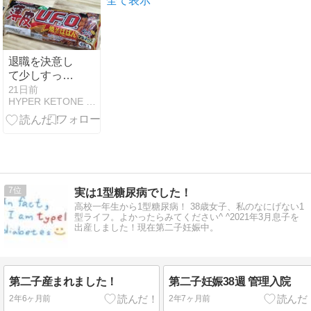
全て表示
退職を決意し
て少しすっき
り。ま、人生
21日前
HYPER KETONE MODE 突入
いろいろ人そ
れぞれ で、焼
きそばパン
7
実は1型糖尿病でした！
高校一年生から1型糖尿病！ 38歳女子、私のなにげない1
型ライフ。よかったらみてください^ ^2021年3月息子を
出産しました！現在第二子妊娠中。
第二子産まれました！
第二子妊娠38週 管理入院
2年6ヶ月前
2年7ヶ月前