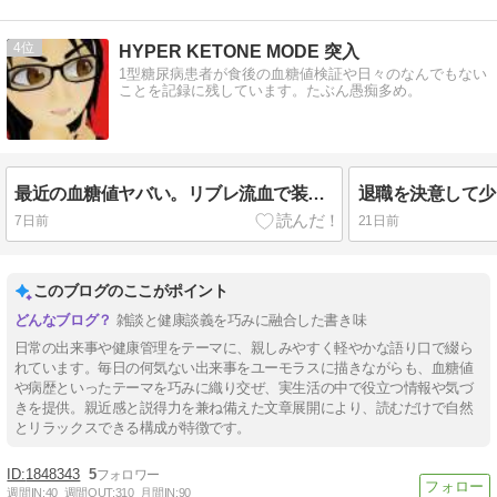
4
HYPER KETONE MODE 突入
1型糖尿病患者が食後の血糖値検証や日々のなんでもない
ことを記録に残しています。たぶん愚痴多め。
最近の血糖値ヤバい。リブレ流血で装着位置を考えてみる。
7日前
21日前
このブログのここがポイント
雑談と健康談義を巧みに融合した書き味
日常の出来事や健康管理をテーマに、親しみやすく軽やかな語り口で綴ら
れています。毎日の何気ない出来事をユーモラスに描きながらも、血糖値
や病歴といったテーマを巧みに織り交ぜ、実生活の中で役立つ情報や気づ
きを提供。親近感と説得力を兼ね備えた文章展開により、読むだけで自然
とリラックスできる構成が特徴です。
1848343
5
週間IN:
40
週間OUT:
310
月間IN:
90