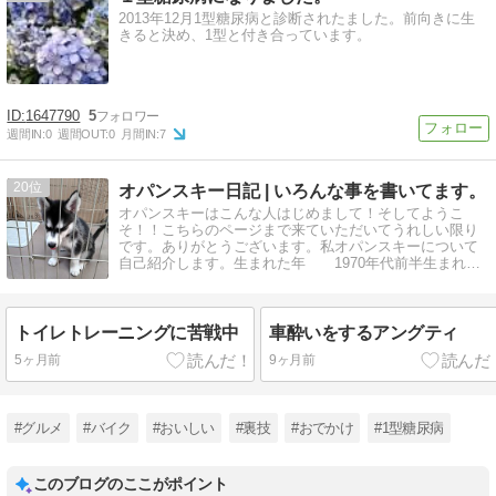
2013年12月1型糖尿病と診断されたました。前向きに生
きると決め、1型と付き合っています。
1647790
5
週間IN:
0
週間OUT:
0
月間IN:
7
20
オパンスキー日記 | いろんな事を書いてます。
オパンスキーはこんな人はじめまして！そしてようこ
そ！！こちらのページまで来ていただいてうれしい限り
です。ありがとうございます。私オパンスキーについて
自己紹介します。生まれた年 1970年代前半生まれた
所 岩手県住んでいる所 チーバくんの
トイレトレーニングに苦戦中
車酔いをするアングティ
5ヶ月前
9ヶ月前
#グルメ
#バイク
#おいしい
#裏技
#おでかけ
#1型糖尿病
このブログのここがポイント