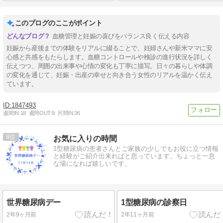
このブログのここがポイント
血糖管理と妊娠の喜びをバランス良く伝える内容
妊娠から産後までの体験をリアルに綴ることで、妊婦さんや新米ママに安
心感と共感をもたらします。血糖コントロールや検診の進行状況を詳しく
伝えつつ、周囲の出来事や心情の変化も丁寧に描写。日々の暮らしや体調
の変化を通じて、妊娠・出産の幸せと向き合う女性のリアルを温かく伝え
ています。
1847493
週間IN:
18
週間OUT:
9
月間IN:
36
8
お気に入りの時間
1型糖尿病の患者さんとご家族の少しでもお役に立つ情報
と経験がご紹介出来ればと思っています。ちょっと一息
な場になれば嬉しいです。
世界糖尿病デー
1型糖尿病の診察日
2年9ヶ月前
2年11ヶ月前