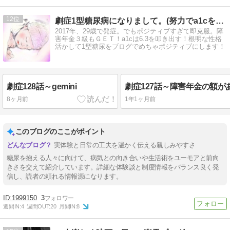
12
劇症1型糖尿病になりまして。(努力でa1cを6.3に！)
2017年、29歳で発症。でもポジティブすぎて即克服。障
害年金３級もＧＥＴ！a1cは6.3を叩き出す！根明な性格
活かして1型糖尿をブログでめちゃポジティブにします！
劇症128話～gemini
8ヶ月前
1年1ヶ月前
このブログのここがポイント
実体験と日常の工夫を温かく伝える親しみやすさ
糖尿を抱える人々に向けて、病気との向き合いや生活術をユーモアと前向
きさを交えて紹介しています。詳細な体験談と制度情報をバランス良く発
信し、読者の頼れる情報源になります。
1999150
3
週間IN:
4
週間OUT:
20
月間IN:
8