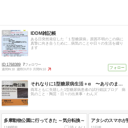
9
IDDM雑記帳
ある日突然発症した「１型糖尿病」原因不明のこの病に
真摯に向き合うために...病気のことや日々の生活を綴り
ます
1768389
7
週間IN:
10
週間OUT:
0
月間IN:
10
10
それなりに1型糖尿病生活＋α 〜ありのままで〜
両耳ともに失聴した1型糖尿病患者の試行錯誤ブログ 病
気のこと・陶芸・日々の出来事・わんズ
多摩動物公園に行ってきた ～気分転換～
アタシのスマホが
11時間前
11日前