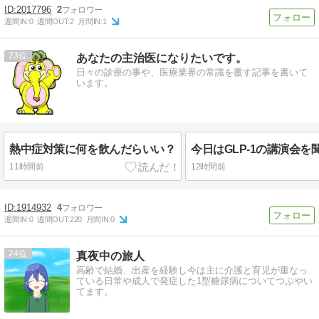
2017796
2
週間IN:
0
週間OUT:
2
月間IN:
1
23
あなたの主治医になりたいです。
日々の診療の事や、医療業界の常識を覆す記事を書いて
います。
熱中症対策に何を飲んだらいい？
11時間前
12時間前
1914932
4
週間IN:
0
週間OUT:
220
月間IN:
0
24
真夜中の旅人
高齢で結婚、出産を経験し今は主に介護と育児が重なっ
ている日常や成人で発症した1型糖尿病についてつぶやい
てます。