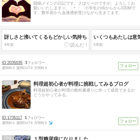
闘病メインの日記です。さぼりーのですが、よろしくお
願いいたします☆。.:＊・゜小学生の頃からからIDDMで
す。数年前から血液透析受けながら生きてます。
訝しさと沸いてくるもどかしい気持ち
いくつもあたしは意
4年前
5年前
2035035
3
週間IN:
0
週間OUT:
9
月間IN:
9
18
料理超初心者が料理に挑戦してみるブログ
料理超初心者が料理の教科書通りに作って成長できるか
どうかやってみる。
1735117
1
週間IN:
0
週間OUT:
9
月間IN:
9
19
１型糖尿病になりました。