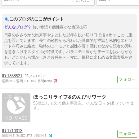
このブログのここがポイント
短い物語と個性豊かな表現技巧
日常のささやかな出来事やふとした思考を鋭い切り口で描き出すことに重
点を置いています。長年の経験から培われた具体的な描写と私的なエピソ
ードを巧みに絡め、独特のユーモアと感性を薄く漂わせながら読者の興味
を惹きつけるスタイルが特徴です。バラエティ豊かなテーマを扱いながら
も、どこかしら懐かしさと共感をテーマに、気軽に楽しめる文章表現を追
求しています。
1358521
11
週間IN:
5
週間OUT:
185
月間IN:
80
11
ほっこりライフ&のんびりワーク
55歳にして久々個人事業主。そんな日々を綴っていきま
す、
1710313
週間IN:
5
週間OUT:
5
月間IN:
5