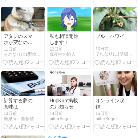
アタシのスマ
私も相談開始
ブルーハワイ
ホが変なの
します！
か？
13日前
11日前
12日前
それなりに1型糖尿病生活＋α 〜ありのままで〜
それなりに1型糖尿病生活＋α 〜ありのままで〜
真夜中の旅人
計算する夢の
HugKum掲載
オンライン収
意味は
のお知らせ
録
13日前
14日前
15日前
糖尿病・血糖値・インスリン注射・食事療法の闘病日記・毎…
bitterSugar
bitterSugar