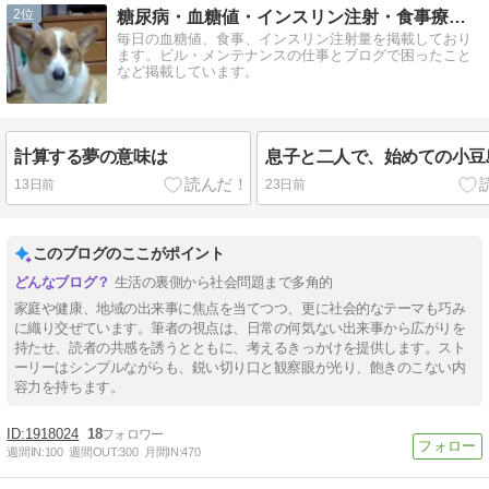
2
糖尿病・血糖値・インスリン注射・食事療法の闘病日記・毎…
毎日の血糖値、食事、インスリン注射量を掲載しており
ます。ビル・メンテナンスの仕事とブログで困ったこと
など掲載しています。
計算する夢の意味は
息子と二人で、始めての小豆
13日前
23日前
このブログのここがポイント
生活の裏側から社会問題まで多角的
家庭や健康、地域の出来事に焦点を当てつつ、更に社会的なテーマも巧み
に織り交ぜています。筆者の視点は、日常の何気ない出来事から広がりを
持たせ、読者の共感を誘うとともに、考えるきっかけを提供します。スト
ーリーはシンプルながらも、鋭い切り口と観察眼が光り、飽きのこない内
容力を持ちます。
1918024
18
週間IN:
100
週間OUT:
300
月間IN:
470