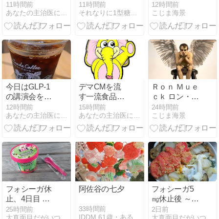
いい？
～気分転換～
11時間前
11時間前
12時間前
あなたの主治医になりたいです。
それなりに1型糖尿病生活＋α 〜ありのままで〜
こじま海景
今日はGLP-1
デマCMを流
Ｒｏｎ Ｍｕｅ
の講演会を聞
す一流食品会
ｃｋ ロン・ミ
いたあと、小
社は おとがめ
ュエク
12時間前
15時間前
24時間前
あなたの主治医になりたいです。
あなたの主治医になりたいです。
こじま海景
倉で仕事して
なし
ます
フォシーガ休
阿佐谷の七夕
フォシーガ5
止、4日目 ～
㎎休止後 ～そ
血糖/動物公園
ろそろインス
33時間前
25時間前
2日前
IDDM 61歳・ある日突然１型糖尿病になりました。が…
大真面目だがいつでも行きあたりバッタリ
大真面目だがいつでも行きあたりバッタリ
へ/タンメン/パ
リン量が増え