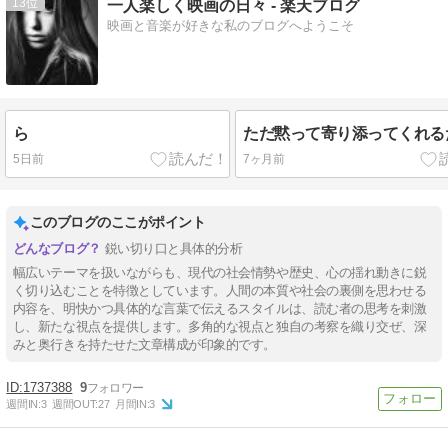
13
一人楽しく映画の日々 - 楽天ブログ
映画と音楽が好きな私のブログへようこそ
ら
ただ黙って寄り添ってくれる
5日前
7ヶ月前
このブログのここがポイント
鋭い切り口と具体的分析
幅広いテーマを扱いながらも、現代の社会情勢や歴史、心の揺れ動きに鋭
く切り込むことを特徴としています。人間の本質や社会の裏側を思わせる
内容を、明快かつ具体的な言葉で伝えるスタイルは、読む者の思考を刺激
し、新たな視点を提供します。多角的な視点と独自の考察を織り交ぜ、深
みと奥行きを持たせた文章構成が印象的です。
1737388
9
週間IN:
3
週間OUT:
27
月間IN:
3