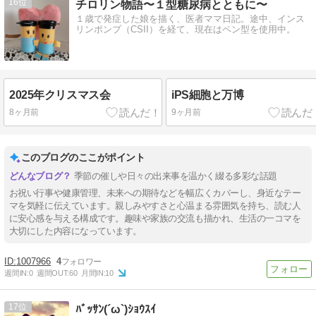
16
チロリン物語〜１型糖尿病とともに〜
１歳で発症した娘を描く、医者ママ日記。途中、インス
リンポンプ（CSII）を経て、現在はペン型を使用中。
2025年クリスマス会
iPS細胞と万博
8ヶ月前
9ヶ月前
このブログのここがポイント
季節の催しや日々の出来事を温かく綴る多彩な話題
お祝い行事や健康管理、未来への期待などを幅広くカバーし、身近なテー
マを気軽に伝えています。親しみやすさと心温まる雰囲気を持ち、読む人
に安心感を与える構成です。趣味や家族の交流も描かれ、生活の一コマを
大切にした内容になっています。
1007966
4
週間IN:
0
週間OUT:
60
月間IN:
10
17
ﾊﾞｯｻﾝ(´ω`)ｼｮｳｽｲ