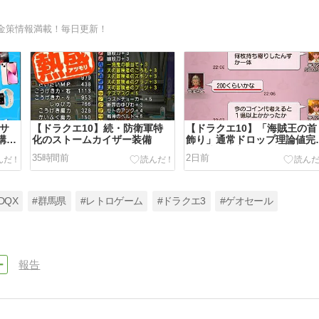
金策情報満載！毎日更新！
のサ
【ドラクエ10】続・防衛軍特
【ドラクエ10】「海賊王の首
購入
化のストームカイザー装備
飾り」通常ドロップ理論値完
ch版
に１億G以上かかる模様！！
35時間前
2日前
円！
はとりあえずいい通ドロ腕が
しい！
DQX
#群馬県
#レトロゲーム
#ドラクエ3
#ゲオセール
報告