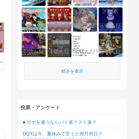
成
今
続きを表示
欲
投票・アンケート
■ サポを雇うならバト派？スト派？
DQXは今、夏休みで言うと何月何日？