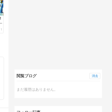
！
む
閲覧ブログ
消去
イ
まだ履歴はありません。