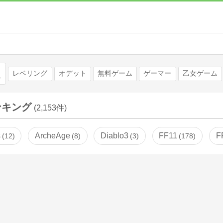
検索
レベリング
オデット
無料ゲーム
ゲーマー
乙女ゲーム
ンキング
(2,153件)
s
ArcheAge
Diablo3
FF11
F
12
8
3
178