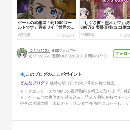
ゲームの武器屋「剣1000ゴー
「しぐさ書・照れカワ」現
ルドです」勇者ワイ「世界の危
860万G 実装直後には1億
機なんやけど」
ルドで売買成立したらしい
5時間前
26時間前
1791123
633
週間IN:
8550
週間OUT:
220810
月間IN:
37730
このブログのここがポイント
ドラえもんの作中に“ドラテ
独特な切り口と鋭い視点を持つ解説
ン”が登場してしまう
2日前
ドラクエシリーズやMMOの最新動向を幅広く取り上げ、独
ト、ゲーム内の裏側まで踏み込み、読者が興味を持つポイン
やその周辺の噂、現状のトラブルまで多角的にカバーし、ゲ