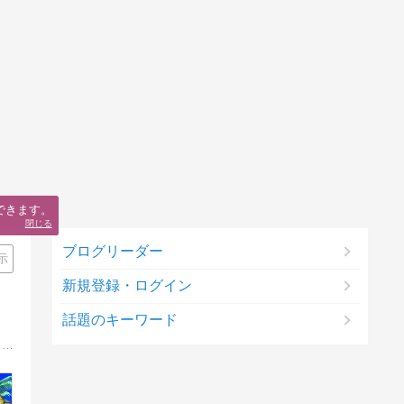
できます。
閉じる
ブログリーダー
示
新規登録・ログイン
話題のキーワード
うわっ、私のゴールド低すぎ！？アナタはプレイ時間の割りに貧弱な装備に身を包み歯を食いしばってプレイしてません？プロが優しくアドバイス。スマホ完全対応