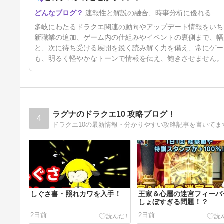
速報性と解説の融合、時事分析に優れる
多岐にわたるドラクエ関連の動向やアップデート情報をいち
新職業の追加、ゲーム内の仕組みやイベントの裏側まで、幅
と、次に待ち受ける展開を鋭く読み解く力を備え、常にゲー
も、明るく軽やかなトーンで情報を伝え、飽きさせません。
ラグナのドラクエ10 攻略ブログ！
4
ドラクエ10の最新情報・分かりやすい攻略記事を書いてま
しぐさ書・照れカワを入手！
王家＆心層の迷宮フィーバ
しょぼすぎる問題！？
2日前
2日前