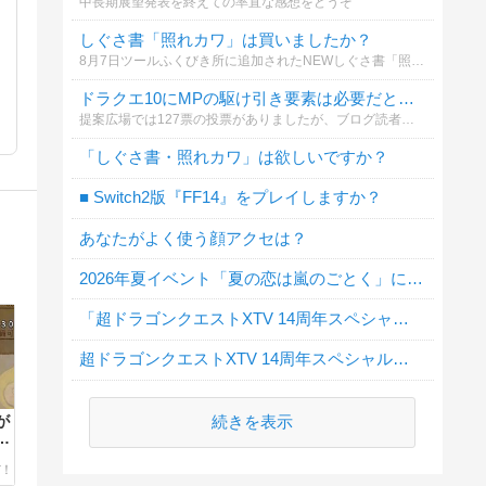
中長期展望発表を終えての率直な感想をどうぞ
しぐさ書「照れカワ」は買いましたか？
8月7日ツールふくびき所に追加されたNEWしぐさ書「照れカワ」
ドラクエ10にMPの駆け引き要素は必要だと思いますか？
提案広場では127票の投票がありましたが、ブログ読者のみなさんの本音も知りたいと思い、アンケートを作りました！
「しぐさ書・照れカワ」は欲しいですか？
■ Switch2版『FF14』をプレイしますか？
あなたがよく使う顔アクセは？
2026年夏イベント「夏の恋は嵐のごとく」に行きましたか？
「超ドラゴンクエストXTV 14周年スペシャル」地震による延期について
超ドラゴンクエストXTV 14周年スペシャルを見ましたか？
続きを表示
が