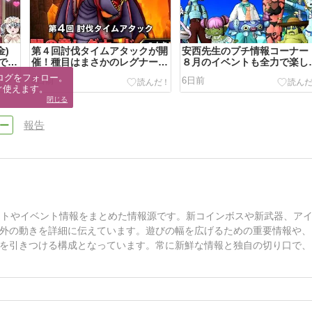
金)
第４回討伐タイムアタックが開
安西先生のプチ情報コーナー
でし
催！種目はまさかのレグナード
８月のイベントも全力で楽し
５やぞ
ぞ
ログをフォロー。

5日前
6日前
ぐ使えます。
閉じる
報告
ートやイベント情報をまとめた情報源です。新コインボスや新武器、ア
外の動きを詳細に伝えています。遊びの幅を広げるための重要情報や、
を引きつける構成となっています。常に新鮮な情報と独自の切り口で、