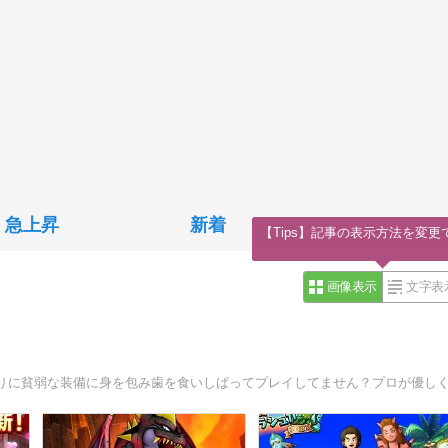
急上昇
新着
【Tips】記事の表示方法を変更
画像表示
文字表