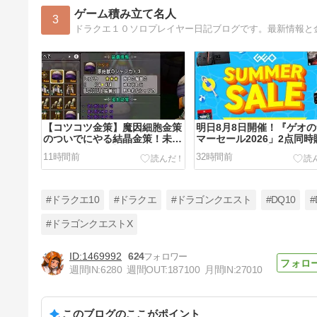
ゲーム積み立て名人
3
ドラクエ１０ソロプレイヤー日記ブログです。最新情報と
【コツコツ金策】魔因細胞金策
明日8月8日開催！『ゲオ
のついでにやる結晶金策！未錬
マーセール2026」2点同時
金の結晶装備に初級錬金つける
で500円引き！注目はswit
11時間前
32時間前
作業で+５０万G
「ドラクエⅠ＆Ⅱ」3,480
#ドラクエ10
#ドラクエ
#ドラゴンクエスト
#DQ10
#
#ドラゴンクエストX
1469992
624
ドラクエ10の人達にFF14はオ
週間IN:
6280
週間OUT:
187100
月間IN:
27010
ススメしないよ、ドラクエ10
に帰ってこれなくなるからね。
4日前
このブログのここがポイント