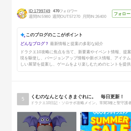
1799749
470
週間IN:
5980
週間OUT:
57270
月間IN:
26400
このブログのここがポイント
これからの『ドラゴンクエスト
最新情報と提案の多彩な紹介
Xオンライン』中長期展望！最
新情報まとめ！【超ドラゴンク
6日前
ドラクエ10攻略に焦点を当て、新要素やイベント情報、提
エストXTV 14周年スペシャ
ル】
現を駆使し、バージョンアップ情報や新ボス情報、アイテム
しい展望を提案し、ゲームをより楽しむためのヒントを提供
くむのなんとなくきまぐれに。 毎日更新！
5