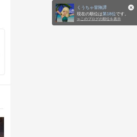
くうちゃ冒険譚
現在の順位は
第18位
です。
≫
このブログの順位を表示
表
・ソロサポ攻略メイン。常闇3種と聖守護者もソロサポでクリア済。現在は、コンシューマー色々とドラクエ10日記やってます！是非きてね！