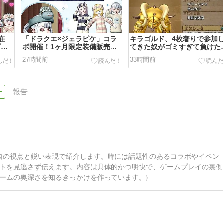
在
「ドラクエ×ジェラピケ」コラ
キラゴルド、4枚奢りで参加
ゴー
ボ開催！1ヶ月限定装備販売＆
てきた奴がゴミすぎて負けた
無料プレゼント（9月3日
誰も身代わり入れてないし…
27時間前
33時間前
（木）10:59まで）
250万損した…ほんと最悪だ
わ…
報告
自の視点と鋭い表現で紹介します。時には話題性のあるコラボやイベン
トを見逃さず伝えます。内容は具体的かつ明快で、ゲームプレイの裏側
ームの奥深さを知るきっかけを作っています。}