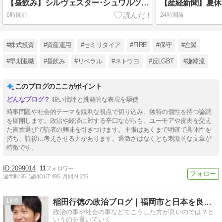
【昼飲み】シルヴェスター･シュワルツネッガー ★イタリアン。久しぶりに、ワイン de うぇ～い！
6時間前
24時間前
#株式投資
#資産運用
#セミリタイア
#FIRE
#保守
#左翼
#早期退職
#昼飲み
#リベラル
#ネトウヨ
#反LGBT
#嫌韓流
このブログのここがポイント
鋭い批評と挑発的な表現を駆使
時事問題や社会的テーマを鋭利な視点で切り込み、独特の個性を持つ論調
を展開します。政治や経済に対する辛口ながらも、ユーモアや皮肉を交え
た言葉選びで読者の興味を引きつけます。主張はあくまで明確で具体性を
持ち、読後に考えさせる力があります。過激さはなくとも刺激的な文章が
特徴です。
2099014
11
週間IN:
65
週間OUT:
495
月間IN:
225
18
稲田行徳の政治ブログ｜福岡市と日本を良くしよう
政治の事や社会の事などでこうした方が良いのでは？と
いうのを書いていく