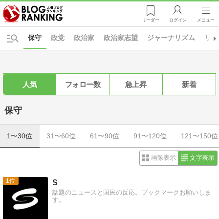
リーダー
ログイン
メニュー
保守
政党
政治家
政治家志望
ジャーナリズム
リベ
人気
フォロー数
急上昇
新着
保守
1〜30位
31〜60位
61〜90位
91〜120位
121〜150位
画像表示
文字表示
1
S
話題のニュースと国民の反応。ブックマークお願いしま
す。