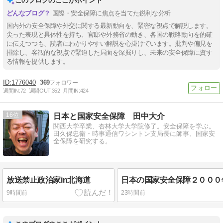
このブログのここがポイント
国際・安全保障に焦点を当てた鋭利な分析
国内外の安全保障や外交に関する最新動向を、緊密な視点で解説します。
尖った表現と具体性を持ち、官邸や外務省の動き、各国の戦略動向を的確
に伝えつつも、読者にわかりやすい解説を心掛けています。批判や偏見を
排除し、客観的な視点で緊迫した局面を深掘りし、未来の安全保障に資す
る情報を提供します。
1776040
369
週間IN:
72
週間OUT:
352
月間IN:
424
16
日本と国家安全保障 田中大介
関西大学卒業、杏林大学大学院修了。安全保障を学ぶ。
田久保忠衛・時事通信ワシントン支局長に師事、国家安
全保障を研究する。
放送禁止政治家in北海道
9時間前
23時間前