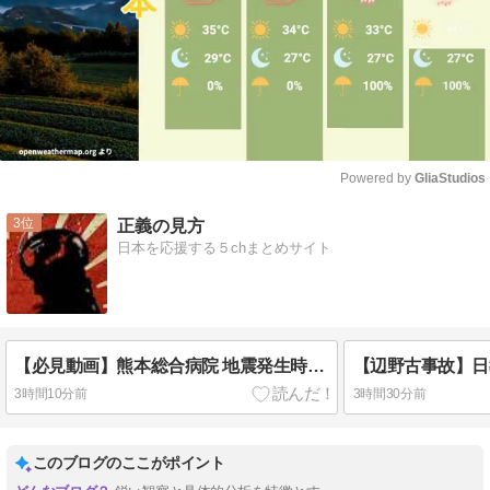
Powered by 
GliaStudios
Mute
3
正義の見方
日本を応援する５chまとめサイト
【必見動画】熊本総合病院 地震発生時の手術室の映像が色んな意味で衝撃的だと話題に
3時間10分前
3時間30分前
このブログのここがポイント