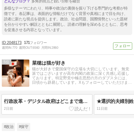
多角的視点と鋭い分析を融合
多様なテーマにわたり、時事や政治の裏側を掘り下げる専門的な考察が特
徴です。各記事は、表面的な情報だけでなく背景や真相にまで目を向け、
読者に新たな視点を提供します。政治、社会問題、国際情勢といった題材
を分かりやすい解説とともに展開し、読者の理解を深めるとともに、思考
を促進させる内容となっています。
2048173
171
週間IN:
770
週間OUT:
6560
月間IN:
2860
5
菜穂は猫が好き
猫が大好きで愛国保守の立場を大切にしています。無党
派ではございますが高市内閣の政策に深く共感し応援し
ております。特定野党や極左思想の方のダブスタには、
日頃から辟易しています。Xもフォローしていただけます
とうれしいです。
行政改革・デジタル政府はどこまで進むのか～政府効率化の現在地を整理する
2日前
11日前
#政治
#保守