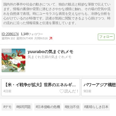
国内外の事件や社会の動きについて、独自の観点と軽妙な筆致で伝えてい
ます。情報の裏側や背景に潜むささやかな感情に触れ、その場の空気や流
れを自然体で表現。時にユーモラスな表現を交えながらも、冷静な分析を
心がけているのが特徴です。読者が気軽に閲覧できるよう心掛けつつ、時
の流れに沿った情報収集と伝達を重視しています。
2086174
1,149
週間IN:
102
週間OUT:
408
月間IN:
516
13
yuuraboの気まぐれメモ
気まぐれ主婦の気まぐれメモ
【米・イ戦争が拡大】世界のエネルギー危機が見えた
4日前
9日前
#デモ
#移民問題
#日本侵略の危機
#政治不信
#素晴らしき日本