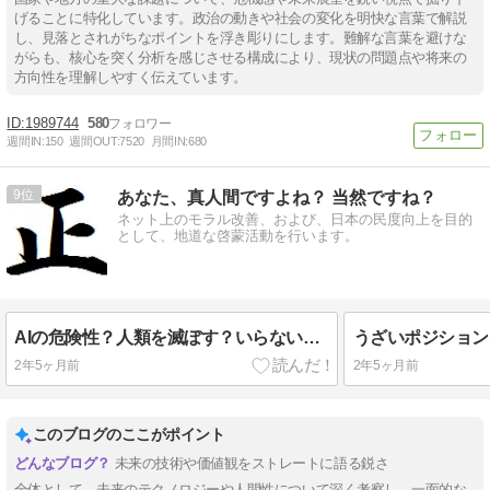
げることに特化しています。政治の動きや社会の変化を明快な言葉で解説
し、見落とされがちなポイントを浮き彫りにします。難解な言葉を避けな
がらも、核心を突く分析を感じさせる構成により、現状の問題点や将来の
方向性を理解しやすく伝えています。
1989744
580
週間IN:
150
週間OUT:
7520
月間IN:
680
9
あなた、真人間ですよね？ 当然ですね？
ネット上のモラル改善、および、日本の民度向上を目的
として、地道な啓蒙活動を行います。
AIの危険性？人類を滅ぼす？いらないのは人間の方だ！人工知能ロボットが人を殺すことの何が悪い？
2年5ヶ月前
2年5ヶ月前
このブログのここがポイント
未来の技術や価値観をストレートに語る鋭さ
全体として、未来のテクノロジーや人間性について深く考察し、一面的な