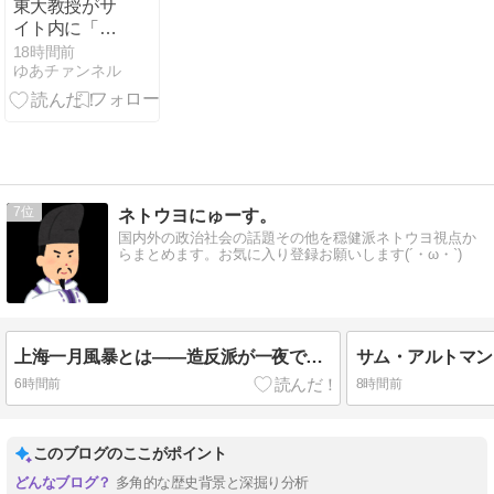
東大教授がサ
イト内に「六
四天安門」埋
18時間前
ゆあチァンネル
め込みで懲戒
処分
7
ネトウヨにゅーす。
国内外の政治社会の話題その他を穏健派ネトウヨ視点か
らまとめます。お気に入り登録お願いします(´・ω・`)
上海一月風暴とは——造反派が一夜で市の権力を奪った1967年1月
6時間前
8時間前
このブログのここがポイント
多角的な歴史背景と深掘り分析