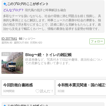
このブログのここがポイント
現代風の批評と時事解説を融合
多彩なテーマを扱いながらも、社会の背後に潜む問題点を鋭く指摘し、具
体的な事例とともに解説します。時事ニュースの裏側や社会の摩擦を、独
自の視点で浮き彫りにすることで、読者に新たな見解をもたらします。政
治から文化まで幅広くカバーし、情報の裏側を追求する姿勢が特徴です。
2077641
66
週間IN:
80
週間OUT:
656
月間IN:
420
15
Blog〜続・トイレの雑記帳
鉄道画像など、写真付きで日記や趣味、政治社会につい
ての見解などを書いて参ります。
今回防衛白書雑感
32時間前
3日前