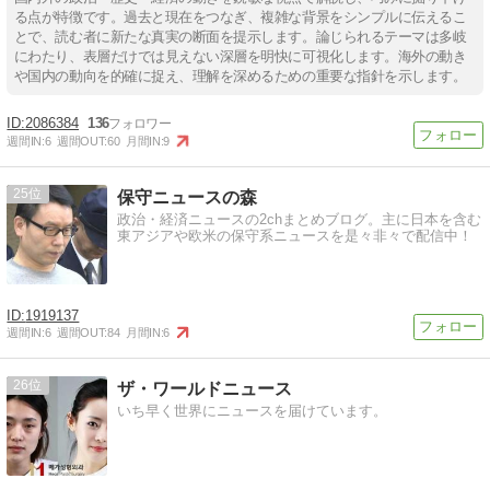
る点が特徴です。過去と現在をつなぎ、複雑な背景をシンプルに伝えるこ
とで、読む者に新たな真実の断面を提示します。論じられるテーマは多岐
にわたり、表層だけでは見えない深層を明快に可視化します。海外の動き
や国内の動向を的確に捉え、理解を深めるための重要な指針を示します。
2086384
136
週間IN:
6
週間OUT:
60
月間IN:
9
25
保守ニュースの森
政治・経済ニュースの2chまとめブログ。主に日本を含む
東アジアや欧米の保守系ニュースを是々非々で配信中！
1919137
週間IN:
6
週間OUT:
84
月間IN:
6
26
ザ・ワールドニュース
いち早く世界にニュースを届けています。