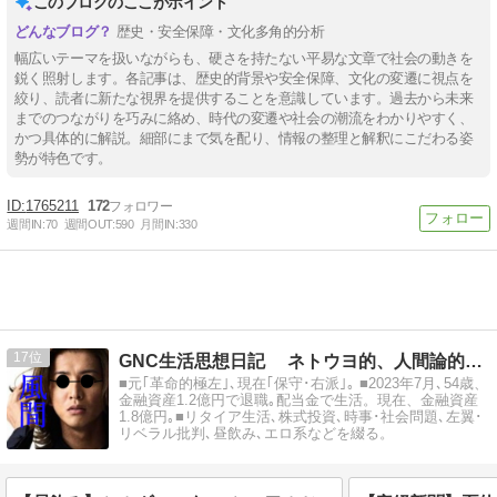
このブログのここがポイント
歴史・安全保障・文化多角的分析
幅広いテーマを扱いながらも、硬さを持たない平易な文章で社会の動きを
鋭く照射します。各記事は、歴史的背景や安全保障、文化の変遷に視点を
絞り、読者に新たな視界を提供することを意識しています。過去から未来
までのつながりを巧みに絡め、時代の変遷や社会の潮流をわかりやすく、
かつ具体的に解説。細部にまで気を配り、情報の整理と解釈にこだわる姿
勢が特色です。
1765211
172
週間IN:
70
週間OUT:
590
月間IN:
330
17
GNC生活思想日記 ネトウヨ的、人間論的、知恩的
■元｢革命的極左｣､現在｢保守･右派｣｡ ■2023年7月､54歳、
金融資産1.2億円で退職｡配当金で生活。現在、金融資産
1.8億円｡■リタイア生活､株式投資､時事･社会問題､左翼･
リベラル批判､昼飲み､エロ系などを綴る。