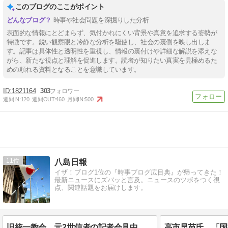
このブログのここがポイント
時事や社会問題を深掘りした分析
表面的な情報にとどまらず、気付かれにくい背景や真意を追求する姿勢が
特徴です。鋭い観察眼と冷静な分析を駆使し、社会の裏側を映し出しま
す。記事は具体性と透明性を重視し、情報の裏付けや詳細な解説を添えな
がら、新たな視点と理解を促進します。読者が知りたい真実を見極めるた
めの頼れる資料となることを意識しています。
1821164
303
週間IN:
120
週間OUT:
460
月間IN:
500
11
八島日報
イザ！ブログ1位の『時事ブログ広目典』が帰ってきた！
最新ニュースにズバッと言及。ニュースのツボをつく視
点、関連話題をお届けします。
旧統一教会、元2世信者の記者会見中に両親からファクスで中止要求「彼女は精神異常者。会見をすぐ中止するように」