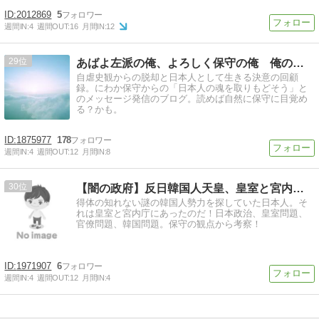
2012869
5
週間IN:
4
週間OUT:
16
月間IN:
12
29
あばよ左派の俺、よろしく保守の俺 俺の自虐史観脱出記
自虐史観からの脱却と日本人として生きる決意の回顧
録。にわか保守からの「日本人の魂を取りもどそう」と
のメッセージ発信のブログ。読めば自然に保守に目覚め
る？かも。
1875977
178
週間IN:
4
週間OUT:
12
月間IN:
8
30
【闇の政府】反日韓国人天皇、皇室と宮内庁の省庁OB達
得体の知れない謎の韓国人勢力を探していた日本人。そ
れは皇室と宮内庁にあったのだ！日本政治、皇室問題、
官僚問題、韓国問題。保守の観点から考察！
1971907
6
週間IN:
4
週間OUT:
12
月間IN:
4