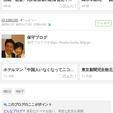
4年前
4年前
1995295
4
週間IN:
110
週間OUT:
200
月間IN:
490
12
保守ブログ
保守ブログですhttps://hoshu-hoshu.blog.jp/
ホテルマン「中国人いなくなってニコニコしてるよ」
7ヶ月前
7ヶ月前
#政治
#保守
このブログのここがポイント
多彩なテーマを扱い、率直な意見を展開