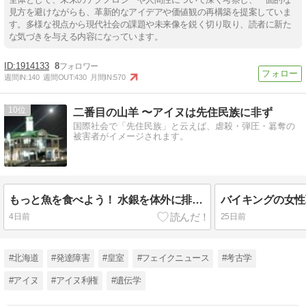
見方を避けながらも、革新的なアイデアや価値観の再構築を提案していま
す。多様な視点から現代社会の課題や未来像を鋭く切り取り、読者に新た
な気づきを与える内容になっています。
1914133
8
週間IN:
140
週間OUT:
430
月間IN:
570
10
二番目の山羊 〜アイヌは先住民族に非ず
国際社会で「先住民族」と云えば、虐殺・弾圧・簒奪の
被害者がイメージされます。
もっと魚を食べよう！ 水銀を体外に排出するセレン
4日前
25日前
#北海道
#発達障害
#皇室
#フェイクニュース
#考古学
#アイヌ
#アイヌ利権
#遺伝学