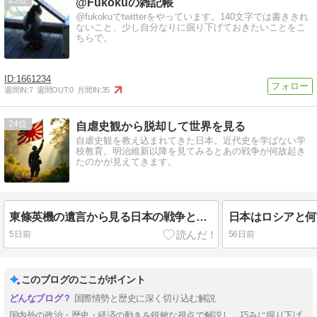
23
@Fukokuの雑記帳
@fukokuでtwitterをやっています。140文字では書ききれ
ないこと、少し自分なりに掘り下げておきたいことをこ
ちらで。
1661234
週間IN:
7
週間OUT:
0
月間IN:
35
24
自虐史観から脱却して世界を見る
自虐史観を教え込まれてきた日本。近代史を学ばない学
校教育。明治維新以降を見てみるとあの戦争が何故起き
たのかが見えてきます。
東條英機の遺言から見る日本の戦争とは~日本が死守しようとした赤化の障壁とは何か
5日前
56日前
このブログのここがポイント
国際情勢と歴史に深く切り込む解説
国内外の政治・歴史・経済の動きを鋭敏な視点で解説し、巧みに掘り下げ