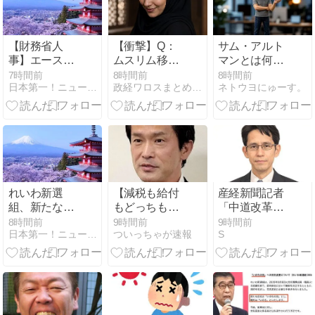
か…？」ｗｗ
ｗｗｗｗｗｗ
ｗｗｗｗｗ
【財務省人
【衝撃】Q：
サム・アルト
事】エース級
ムスリム移民
マンとは何者
の財務官僚・
って移住先を
か——Google
7時間前
8時間前
8時間前
日本第一！ニュース録
政経ワロスまとめニュース
ネトウヨにゅーす。
一松旬氏が”異
アッラーの土
ミートで解雇
例転出”へ 官
地って思って
された「5日
邸幹部「協力
るの？ → 衝撃
間」を生き延
的でなかった
の回答がコチ
び、8520億ド
から」
ラ → ｗｗｗｗ
ル企業を率い
ｗｗｗｗｗｗ
る男になるま
ｗｗｗｗ
で
れいわ新選
【減税も給付
産経新聞記者
組、新たな党
もどっちもや
「中道改革連
名は「いのち
れ！】野党 消
合は公約で
8時間前
9時間前
9時間前
日本第一！ニュース録
ついっちゃが速報
S
の党」 略称は
費減税を一斉
『食料品消費
「いのち」
批判
税恒久ゼロ』
を掲げていた
が？」→ 中革
連・階猛氏
「それは財源