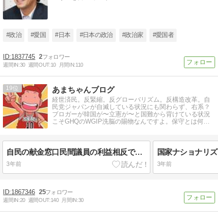
#政治
#愛国
#日本
#日本の政治
#政治家
#愛国者
1837745
2
週間IN:
30
週間OUT:
10
月間IN:
110
19
あまちゃんブログ
経世済民。反緊縮。反グローバリズム。反構造改革。自
民党ジャパンが自滅している状況にも関わらず、右系？
ブロガーが韓国が〜立憲が〜と国難から背けている状況
こそGHQのWGIP洗脳の賜物なんですよ。保守とは何か
を理解しましょう。
自民の献金窓口民間議員の利益相反で犠牲になるのは国民
国家ナショナリズ
3年前
3年前
1867346
25
週間IN:
20
週間OUT:
140
月間IN:
30