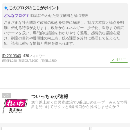
このブログのここがポイント
時流に合わせた制度解説と論点整理
さまざまな社会問題や政策の動きを冷静に解説し、制度の本質と論点を明
確に伝える特徴があります。政治からエネルギー、少子化、医療まで幅広
いテーマを扱い、専門的な議論をわかりやすく整理。感情的な議論を避
け、制度の目的や透明性の向上点、残る課題を冷静に整理して伝えるた
め、読者は確かな情報と理解を得られます。
2019343
436
週間IN:
240
週間OUT:
1080
月間IN:
1380
6
ついっちゃが速報
30年以上続く自民党政治で0番出口のループ みんなで異
変を見つけてサクッと8番出口から脱出しませんか？