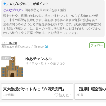
このブログのここがポイント
国際情勢と国内政治を鋭く解説
戦争や外交、経済の激動を鋭い視点で捉えつつも、偏らず多角的に分析
し、未来の展望を提示します。各記事は時事の裏側や背景に焦点をあて、
読者の関心を引きつける情報提供を心掛けています。政治や国際情勢に関
する深い考察とともに、日本の内側に潜む動きにも目を向け、シンプルな
がらも核心を突く言葉で伝えることを特徴としています。
2116038
週間IN:
100
週間OUT:
280
月間IN:
590
14
ゆあチァンネル
リベラル・反ネトウヨブログ
東大教授がサイト内に「六四天安門」埋め込みで懲戒処分
18時間前
2日前