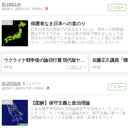
1892134
週間IN:
6
週間OUT:
9
月間IN:
6
27
保護者なき日本への道のり
日本が本当の意味での自立をするには、国外との国際協
調は不可欠ですが、それは真の意味で独立をしなくては
見せかけの独立でしかありません。そうした思いを抱き
つつ、このブログでは世事について記していきたいと思
っております。
ウクライナ戦争後の論功行賞 現代版ヤルタ会談で日本の存在感を示せ
4年前
4年前
2075524
1
週間IN:
5
週間OUT:
95
月間IN:
5
28
【図解】保守主義と政治理論
とある保守系SNSの【理論派保守を目指そう！】コミュ
ニティで、かって盛んに議論された “保守主義に基づく政
治理論”のトピックを収集し保存・拡張するサイト