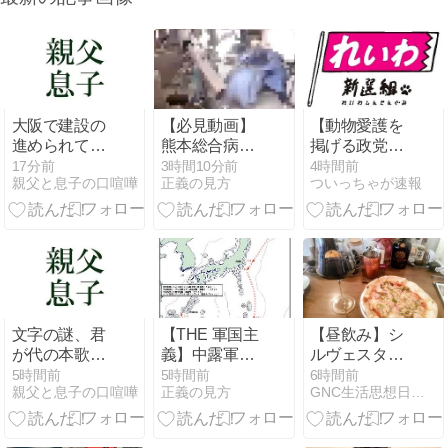
大阪で建設の
【必見動画】
【動物愛護を
進められてい
熊本総合病院
掲げる政党】
るとある新路
地震発生時の
れいわ新選組
17分前
3時間10分前
4時間前
親父と息子の口喧嘩
正義の見方
ついっちゃが速報
線の建設現場
手術室の映像
が「いのちの
を見てきたん
が色んな意味
党」に党名変
だけど現状が
で衝撃的だと
更
とんでもない
話題に
事になってる
文字の謎、君
【THE 軍国主
【昼飲み】シ
が代の本歌／
義】中露軍艦
ルヴェスター･
ほつまの世界
4隻が“日本一
シュワルツネ
5時間前
5時間前
6時間前
親父と息子の口喧嘩
正義の見方
GNC生活思想日記 ネトウヨ的、人間論的、知恩的
03 もぎせかチ
周” 防衛省が
ッガー ★イタ
ャンネル
全航路を公開
リアン。久し
ぶりに、ワイ