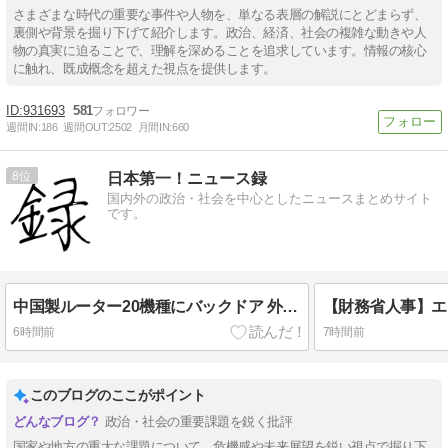
さまざまな時代の重要な事件や人物を、単なる表層の解説にとどまらず、
裏側や背景を掘り下げて紹介します。政治、経済、社会の複雑な動きや人
物の真実に迫ることで、理解を深めることを追求しています。情報の核心
に触れ、既成概念を超えた視点を提供します。
931693
581
週間IN:
186
週間OUT:
2502
月間IN:
660
8
日本第一！ニュース録
国内外の政治・社会を中心としたニュースまとめサイト
です。
中国製ルーター20機種にバックドア 外部から完全制御できる機能が仕込まれていた
6時間前
7時間前
このブログのここがポイント
政治・社会の重要課題を鋭く批評
国家や地方の重大な課題について、危機感や未来展望を鋭い視点で掘り下