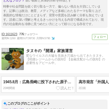
鋭い観察と具体的分析を特徴とす
時事や社会問題を鋭く切り取る一方で、偏らない視点を大切にしていま
す。記事には政治、教育、メディアなど多岐にわたるテーマを取り上げ、
表面的な情報だけにとどまらず、背景や意図を読み解く分析も加えていま
す。読者に深い理解と考えるきっかけを与える内容で構成されており、現
代の社会動向を冷静に見つめたい方にとって頼りになる存在です。
1611623
776
週間IN:
1260
週間OUT:
39730
月間IN:
5790
4
タヌキの『開運』家族運営
変なウイルスの大嘘を見抜き穴蔵から出てきたタヌキ。
【戦後レジームからの脱却】【金融支配からの脱却】の
必要性をアピール中。
1945.8月：広島長崎に投下された原子爆弾はニセモノ
20時間前
2日前
このブログのここがポイント