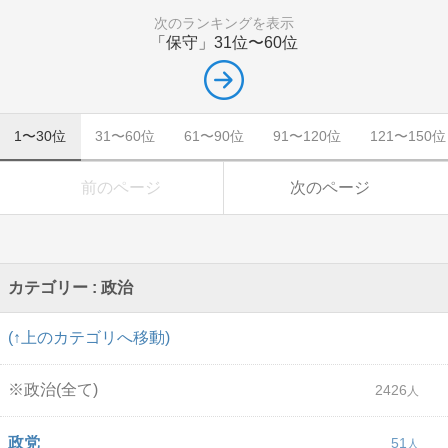
次のランキングを表示
「保守」
31位〜60位
1〜30位
31〜60位
61〜90位
91〜120位
121〜150位
前のページ
次のページ
カテゴリー : 政治
(↑上のカテゴリへ移動)
※政治(全て)
2426
政党
51