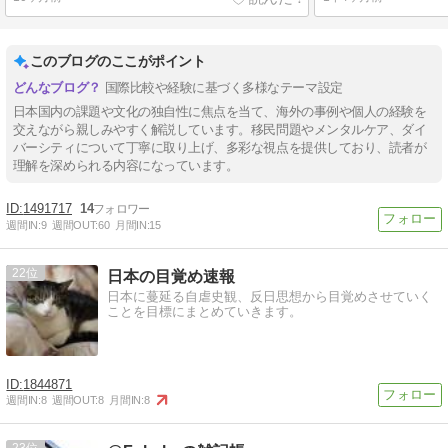
このブログのここがポイント
国際比較や経験に基づく多様なテーマ設定
日本国内の課題や文化の独自性に焦点を当て、海外の事例や個人の経験を
交えながら親しみやすく解説しています。移民問題やメンタルケア、ダイ
バーシティについて丁寧に取り上げ、多彩な視点を提供しており、読者が
理解を深められる内容になっています。
1491717
14
週間IN:
9
週間OUT:
60
月間IN:
15
22
日本の目覚め速報
日本に蔓延る自虐史観、反日思想から目覚めさせていく
ことを目標にまとめていきます。
1844871
週間IN:
8
週間OUT:
8
月間IN:
8