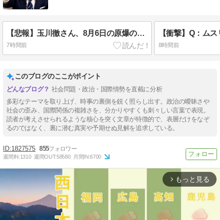
【悲報】玉川徹さん、8月6日の原爆の日にトンデモ持論を展開し物議… → ネット「それ、今日言うことなのか…？」ｗｗｗｗｗｗｗｗｗｗｗｗｗ
7時間前
8時間前
このブログのここがポイント
社会問題・政治・国際情勢を直截に分析
多彩なテーマを取り上げ、時事の裏側を鋭く照らし出す。政治の曖昧さや
社会の歪み、国際関係の複雑さを、分かりやすくも刺々しい言葉で表現。
読者が考えさせられるような核心を突く文章が特徴的で、表層だけをなぞ
るのではなく、裏に潜む真実や予期せぬ見解を追求している。
1827575
855
週間IN:
1310
週間OUT:
58580
月間IN:
6700
もっと見る
arrow_forward_ios