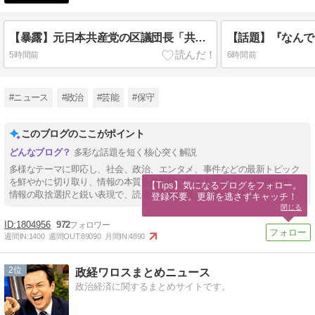
【暴露】元日本共産党の区議団長「共産党は集めた募金を、被災地には持って行くんです。被災地に持って行って何に使うかっていったら、被災地での共産党の活動に使う」
5時間前
6時間前
#ニュース
#政治
#芸能
#保守
このブログのここがポイント
多彩な話題を短く核心突く解説
多様なテーマに即応し、社会、政治、エンタメ、事件などの最新トピック
を鮮やかに切り取り、情報の本質を視覚的に伝えるスタイルが特徴です。
【Tips】気になるブログをフォロー。

情報の取捨選択と鋭い表現で、読者に新たな視点を提供します。
登録不要。更新を逃さずキャッチ！
閉じる
1804956
972
週間IN:
1400
週間OUT:
89090
月間IN:
4890
2
政経ワロスまとめニュース
政治経済に関するまとめサイトです。