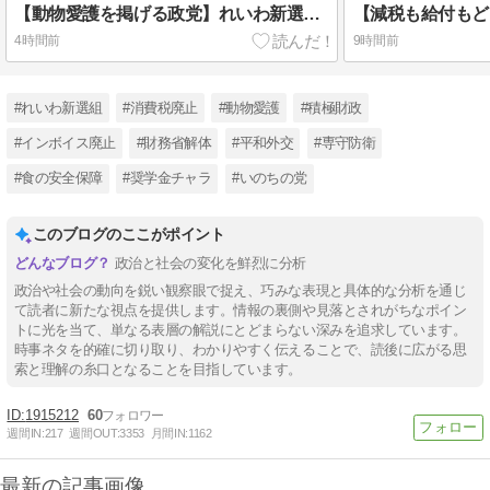
【動物愛護を掲げる政党】れいわ新選組が「いのちの党」に党名変更
4時間前
9時間前
#れいわ新選組
#消費税廃止
#動物愛護
#積極財政
#インボイス廃止
#財務省解体
#平和外交
#専守防衛
#食の安全保障
#奨学金チャラ
#いのちの党
このブログのここがポイント
政治と社会の変化を鮮烈に分析
政治や社会の動向を鋭い観察眼で捉え、巧みな表現と具体的な分析を通じ
て読者に新たな視点を提供します。情報の裏側や見落とされがちなポイン
トに光を当て、単なる表層の解説にとどまらない深みを追求しています。
時事ネタを的確に切り取り、わかりやすく伝えることで、読後に広がる思
索と理解の糸口となることを目指しています。
1915212
60
週間IN:
217
週間OUT:
3353
月間IN:
1162
最新の記事画像