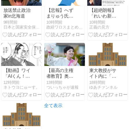
確保という条
件付き」
放送禁止政治
【悲報】へず
【超絶朗報】
家in北海道
まりゅう氏、
「れいわ新選
熊本震災ボラ
組」改め、新
9時間前
10時間前
10時間前
日本と国家安全保障 田中大介
政経ワロスまとめニュース
正義の見方
ンティアで熱
党「いのちの
中症疑い「水
党」爆
風呂に入って
誕！！！うお
も体内が熱く
おおおおおお
感じる…」 →
お
野口健さん
「休養日を設
けた方がい
【動画】ワイ
【最高の主権
東大教授がサ
い！」
「AIくん！美
者教育】奥田
イト内に「六
人マッマが息
ふみよ議員 子
四天安門」埋
12時間前
13時間前
18時間前
ネトウヨにゅーす。
ついっちゃが速報
ゆあチァンネル
子に頼まれて
どもたちと国
め込みで懲戒
えちえち衣装
会を身近に
処分
を着るアニメ
作ってくれ！
全て表示
元絵もAIくん
が描いてや」
AI「はぁ…
（ため息）」