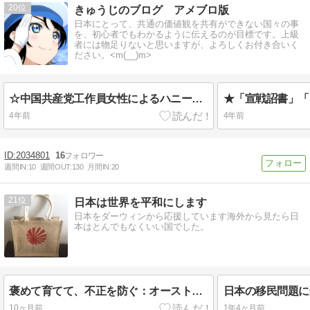
20
きゅうじのブログ アメブロ版
日本にとって、共通の価値観を共有ができない国々の事
を、初心者でもわかるように伝えるのが目標です。上級
者には物足りないと思いますが、よろしくお付き合いく
ださい。<m(__)m>
☆中国共産党工作員女性によるハニートラップ
4年前
4年前
2034801
16
週間IN:
10
週間OUT:
130
月間IN:
20
21
日本は世界を平和にします
日本をダーウィンから応援しています海外から見たら日
本はとんでもなくいい国でした。
褒めて育てて、不正を防ぐ：オーストラリアのNPO事情
日本の移民問題に
10ヶ月前
1年4ヶ月前