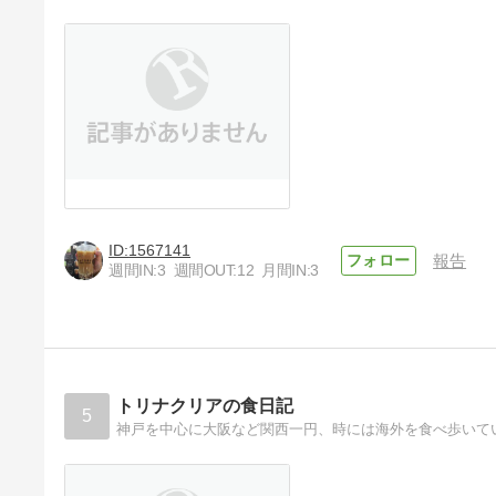
1567141
報告
週間IN:
3
週間OUT:
12
月間IN:
3
トリナクリアの食日記
5