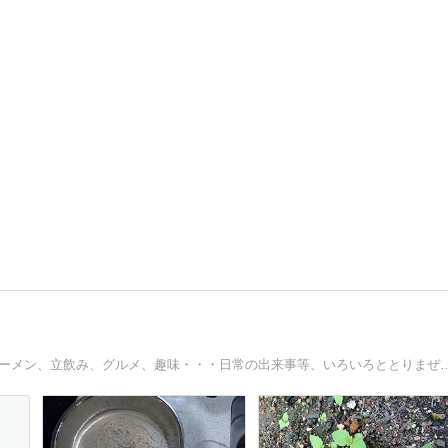
兵庫県明石市から、神戸中心になってしまった、GGB、ラーメン、立飲み、グルメ、趣味・・・日常