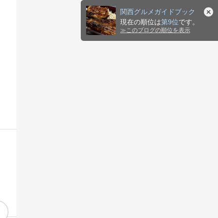
関西グルメガイドブック
現在の順位は
第9位
です。
≫
このブログの順位を表示