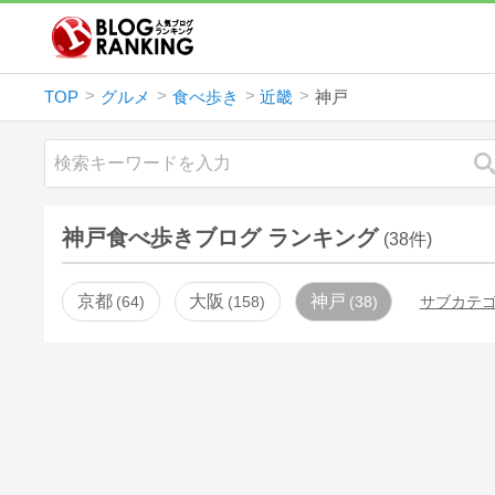
TOP
グルメ
食べ歩き
近畿
神戸
神戸食べ歩きブログ ランキング
(38件)
京都
大阪
神戸
64
158
38
サブカテ