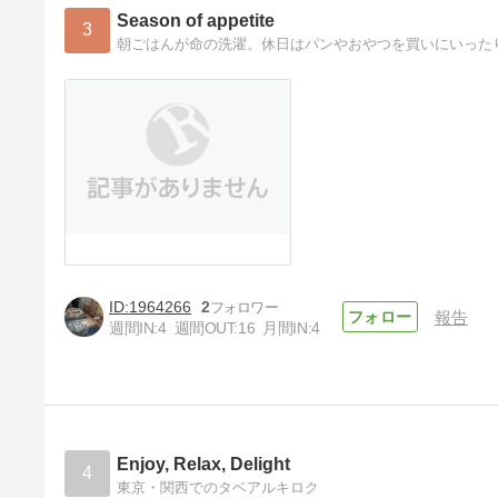
Season of appetite
3
朝ごはんが命の洗濯。休日はパンやおやつを買いにいった
1964266
2
報告
週間IN:
4
週間OUT:
16
月間IN:
4
Enjoy, Relax, Delight
4
東京・関西でのタベアルキロク