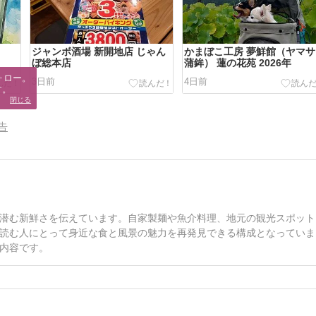
ジャンボ酒場 新開地店 じゃん
かまぼこ工房 夢鮮館（ヤマサ
ぼ総本店
蒲鉾） 蓮の花苑 2026年
ロー。

3日前
4日前
す。
閉じる
告
潜む新鮮さを伝えています。自家製麺や魚介料理、地元の観光スポット
読む人にとって身近な食と風景の魅力を再発見できる構成となっていま
内容です。