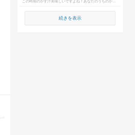
この時期のかす汁美味しいですよね！あなたのうちのかす汁は何をいれますか？
続きを表示
神戸を中心に大阪など関西一円、時には海外を食べ歩いています。某老舗料亭料理人を祖父に持ち、生まれる前から日々食いしん坊道に勤しみ続けています。