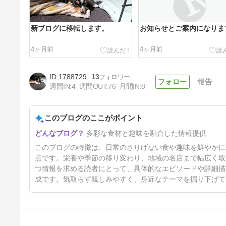
新ブログに移転します。
お知らせとご案内になりま
4ヶ月前
4ヶ月前
1788729
13
報告
週間IN:
4
週間OUT:
76
月間IN:
8
このブログのここがポイント
キャベツタンメン マイフレン
多彩な食材と趣味を融合した情報提供
ド
4ヶ月前
このブログの特徴は、日常のさりげない食や趣味を鮮やかに
点です。栄養や季節の移り変わり、地域の名店まで幅広く取
つ情報を求める読者にとって、具体的なエピソードや詳細描
成です。気取らず親しみやすく、身近なテーマを掘り下げて