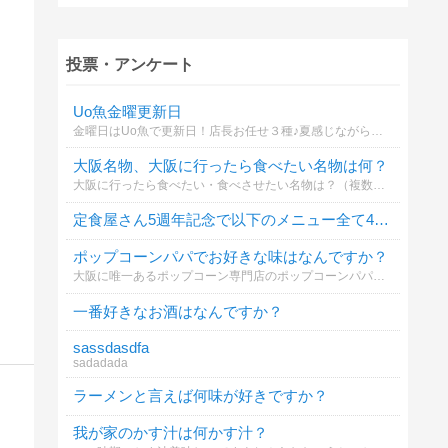
投票・アンケート
Uo魚金曜更新日
金曜日はUo魚で更新日！店長お任せ３種♪夏感じながらレモンサワー🍋大瓶も一本？
大阪名物、大阪に行ったら食べたい名物は何？
大阪に行ったら食べたい・食べさせたい名物は？（複数回答可）
定食屋さん5週年記念で以下のメニュー全て400円。何食べる？
ポップコーンパパでお好きな味はなんですか？
大阪に唯一あるポップコーン専門店のポップコーンパパの中で一番大好きな味またはオススメはなんですか？
一番好きなお酒はなんですか？
sassdasdfa
sadadada
ラーメンと言えば何味が好きですか？
我が家のかす汁は何かす汁？