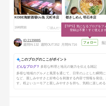
KOBE海鮮酒場Uo魚 元町本店
都きしめん 明石本店
【TIPS】気になるブログをフォ
16時間前
2日前
登録は不要！すぐ使えま
2139885
報
週間IN:
132
週間OUT:
352
月間IN:
716
このブログのここがポイント
まじめや 明石店 明石魚ん棚
多彩な料理と地元の魅力を伝える雑記
5日前
多様な地域のグルメと風景を通じて、日常のふとした瞬間に
など、親しみやすさと好奇心を刺激する内容で情報を発信。
す。程よいユーモアと親しみやすさを持ち、気軽に楽しめる