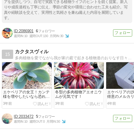
アを提供しつつ、自宅で実践できる植物ライフのヒントを鋭く提案。新入
りや成長過程も丁寧に伝え、季節の変化や環境に合わせた工夫も紹介。写
真や経験談を交えて、実用性と気軽さを兼ね備えた内容を展開していま
す。
2086901
6
週間IN:
10
週間OUT:
130
月間IN:
30
カクタスヴィル
15
多肉植物を愛でながら我が家の庭で起きる植物達のおりなす日々の営みをつづりつつ、その分け前をフリマサイトで売ってみたりして小商いも目論む、ロッキンダディの完全趣味日記ブログ 。
エケベリアの女王！カンテ
冬型の多肉植物アエオニウ
エケベリアの
様を増やしたいなら恐れず
ムが元気です！
得意のメルカ
チョンパ！
す！
3年前
3年前
4年前
2033472
5
週間IN:
10
週間OUT:
0
月間IN:
30