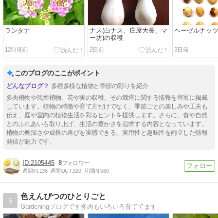
ランタナ
ナス(白ナス、庄屋大長、マ
ヘーゼルナッ
ー坊)の収穫
12時間前
2日前
3日前
このブログのここがポイント
多種多様な植物と季節の彩りを紹介
多肉植物や観葉植物、花や実の収穫、その栽培に関する情報を豊富に掲載
しています。植物の特徴や育て方だけでなく、季節ごとの楽しみや工夫も
伝え、庭や室内の植物生活を彩るヒントを提供します。さらに、食や自然
とのふれあいも取り上げ、生活の豊かさを追求する内容となっています。
植物の奥深さや成長の喜びを実感できる、実用性と趣味性を両立した情報
発信が魅力です。
2105445
8
週間IN:
136
週間OUT:
320
月間IN:
580
色えんぴつのひとりごと
5
Gardeningブログです多肉もいろいろ育ててます