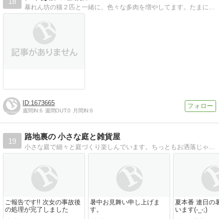
18
暴れん坊の猫２匹と一緒に、色々な多肉を増やしてます。たまに家庭菜園も出てきます。
1673665
週間IN:
6
週間OUT:
0
月間IN:
6
路地裏の 小さな庭と雑貨屋
19
小さな庭で細々と庭づくり楽しんでいます。ちっともお洒落じゃないけど居心地のいい庭づくりを目指しています。時々、孫やﾜﾝｺのお話もあります。是非遊びに来てください
ご報告です!! 次女の事故後
暑中お見舞い申し上げま
夏本番 連日の
の処理が完了しました
す。
います(-_-;)