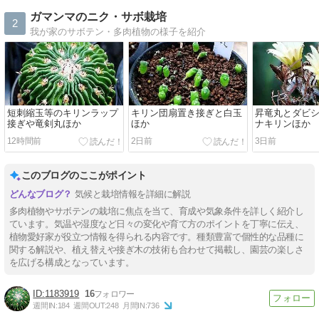
ガマンマのニク・サボ栽培
2
我が家のサボテン・多肉植物の様子を紹介
短刺縮玉等のキリンラップ
キリン団扇置き接ぎと白玉
昇竜丸とダビ
接ぎや竜剣丸ほか
ほか
ナキリンほか
12時間前
2日前
3日前
このブログのここがポイント
気候と栽培情報を詳細に解説
多肉植物やサボテンの栽培に焦点を当て、育成や気象条件を詳しく紹介し
ています。気温や湿度など日々の変化や育て方のポイントを丁寧に伝え、
植物愛好家が役立つ情報を得られる内容です。種類豊富で個性的な品種に
関する解説や、植え替えや接ぎ木の技術も合わせて掲載し、園芸の楽しさ
を広げる構成となっています。
1183919
16
週間IN:
184
週間OUT:
248
月間IN:
736