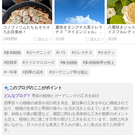
コノフィツムたちもそろそ
夏咲きタングチカ系クレマ
八重咲きジャ
ろお目覚め！
チス『マイエンジェル』と
イスフルレデ
毎日水やり多肉は元気！
とマランタ『
13時間前
2日前
3日前
ム』の小さな花
#多肉植物
#ガーデニング
#バラ
#クレマチス
#サボテン
#宿根草
#クリスマスローズ
#食虫植物
#多肉植物寄せ植え
#一年草
#四季の花木
#ガーデニング寄せ植え
このブログのここがポイント
季節の植物とガーデニングの工夫を紹介
四季折々の植物の成長や花の咲き具合、庭仕事の工夫を中心に構成されて
おり、植物の生命力と季節の移ろいを活き活きと伝えています。花の色や
形、鉢植えや庭の配置など、園芸に関わる具体的な工夫や観察のポイント
も交え、植物と共に過ごす日常の喜びと工夫を伝えています。自然と向き
合いながら、日々の小さな発見と手入れの楽しさに焦点を当てた内容で
す。