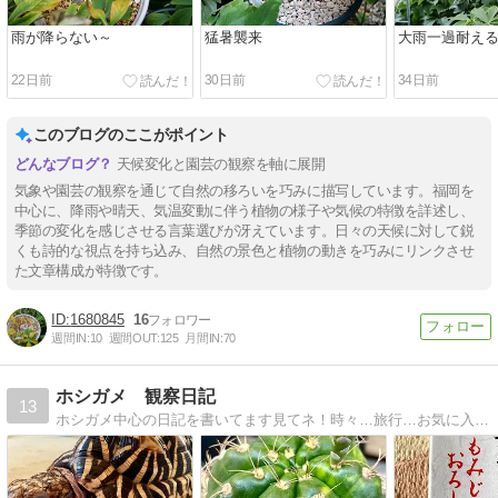
雨が降らない～
猛暑襲来
大雨一過耐え
22日前
30日前
34日前
このブログのここがポイント
天候変化と園芸の観察を軸に展開
気象や園芸の観察を通じて自然の移ろいを巧みに描写しています。福岡を
中心に、降雨や晴天、気温変動に伴う植物の様子や気候の特徴を詳述し、
季節の変化を感じさせる言葉選びが冴えています。日々の天候に対して鋭
くも詩的な視点を持ち込み、自然の景色と植物の動きを巧みにリンクさせ
た文章構成が特徴です。
1680845
16
週間IN:
10
週間OUT:
125
月間IN:
70
ホシガメ 観察日記
13
ホシガメ中心の日記を書いてます見てネ！時々…旅行…お気に入りアイテム…色々な出来事も！紹介してます