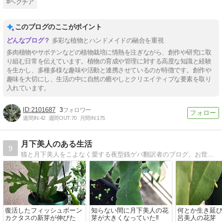
#ヘクチア
このブログのここがポイント
多彩な植物とハンドメイドの融合を重視
多肉植物やサボテンなどの植物栽培に情熱を注ぎながら、創作や研究に取
り組む日常を伝えています。植物の育成や管理に対する高度な知識と経験
を生かし、多種多様な趣味や活動と連携させているのが特徴です。創作や
趣味を大切にし、生活の中に自然の癒やしとクリエイティブな要素を取り
入れています。
2101687
3
週間IN:
42
週間OUT:
70
月間IN:
175
月下美人のある生活
9
猫と月下美人をこよなく愛する夜型銭ゲバ翻訳者のブログ。お世話している月下美人の成長記録をご紹介しております。
復活したフィッシュボーン
知らない間に月下美人の花
何とか生き延
カクタスの新芽が伸びた
芽が大きくなっていた‼️
呂美人の花芽