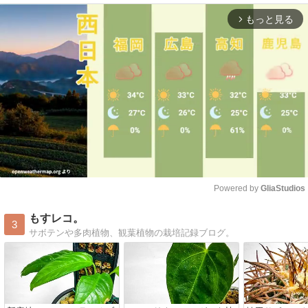
もっと見る
arrow_forward_ios
Powered by 
GliaStudios
Mute
もすレコ。
3
サボテンや多肉植物、観葉植物の栽培記録ブログ。