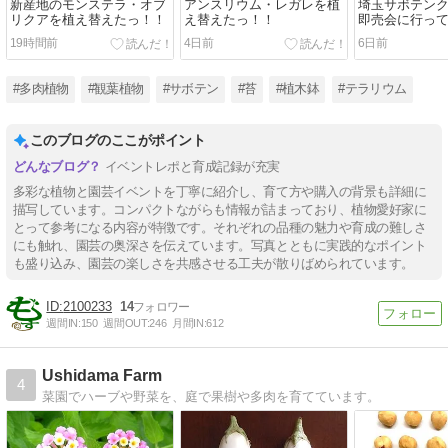
新産地のモンステラ・オブ
アンスリウム・レガレを植
埼玉サボテン
リクアを植え替えたっ！！
え替えたっ！！
即売会に行っ
19時間前
4日前
6日前
#多肉植物
#観葉植物
#サボテン
#苔
#植木鉢
#テラリウム
このブログのここがポイント
イベントレポと育成記録が充実
多彩な植物と園芸イベントを丁寧に紹介し、育て方や購入の背景も詳細に
描写しています。コンパクトながらも情報が詰まっており、植物愛好家に
とって参考になる内容が特徴です。それぞれの品種の魅力や育成の難しさ
にも触れ、園芸の奥深さを伝えています。写真とともに実践的なポイント
も盛り込み、園芸の楽しさを共感させる工夫が散りばめられています。
2100233
14
週間IN:
150
週間OUT:
246
月間IN:
612
Ushidama Farm
4
菜園でハーブや野菜を、庭で果樹や多肉を育てています。