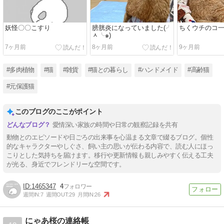
妖怪〇〇こすり
膀胱炎になっていました(╯
ちくウチのコ
ᆺ╰๑)
7ヶ月前
8ヶ月前
9ヶ月前
#多肉植物
#猫
#雑貨
#猫との暮らし
#ハンドメイド
#高齢猫
#元保護猫
このブログのここがポイント
愛情深い家族の時間や日常の観察記録を共有
動物とのエピソードや日ごろの出来事を心温まる文章で綴るブログ。個性
的なキャラクターやしぐさ、飼い主の思いが伝わる内容で、読む人にほっ
こりとした気持ちを届けます。移行や更新情報も親しみやすく伝える工夫
が光る、身近でフレンドリーな空間です。
1465347
4
週間IN:
7
週間OUT:
29
月間IN:
26
にゃあ桜の連絡帳