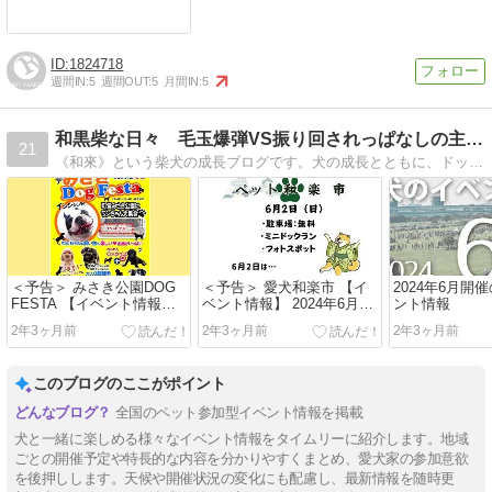
1824718
週間IN:
5
週間OUT:
5
月間IN:
5
和黒柴な日々 毛玉爆弾VS振り回されっぱなしの主との奮闘
21
《和來》という柴犬の成長ブログです。犬の成長とともに、ドッグカフェやドッグラン、ペット関連の記事なんかもアップしています。画像や動画もアップします！
＜予告＞ みさき公園DOG
＜予告＞ 愛犬和楽市 【イ
2024年6月開
FESTA 【イベント情報】
ベント情報】 2024年6月2
ント情報
2024年6月16日(日)開催
日(日)開催
2年3ヶ月前
2年3ヶ月前
2年3ヶ月前
このブログのここがポイント
全国のペット参加型イベント情報を掲載
犬と一緒に楽しめる様々なイベント情報をタイムリーに紹介します。地域
ごとの開催予定や特長的な内容を分かりやすくまとめ、愛犬家の参加意欲
を後押しします。天候や開催状況の変化にも配慮し、最新情報を随時更