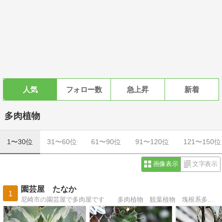
人気
フォロー数
急上昇
新着
多肉植物
1〜30位
31〜60位
61〜90位
91〜120位
121〜150位
画像表示
文字表示
園芸屋 たなか
1
尼崎市の園芸屋で多肉屋です 多肉植物 観葉植物 塊根系多肉植物などを販売 日々の園芸作業や出来事など・・・