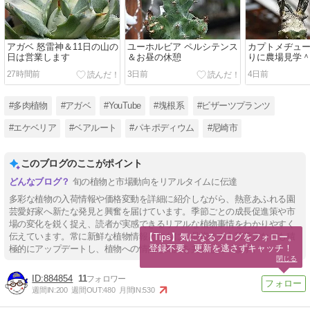
アガベ 怒雷神＆11日の山の
ユーホルビア ペルシテンス
カプトメヂュ
日は営業します
＆お昼の休憩
りに農場見学
27時間前
3日前
4日前
#多肉植物
#アガベ
#YouTube
#塊根系
#ビザーツプランツ
#エケベリア
#ベアルート
#パキポディウム
#尼崎市
このブログのここがポイント
旬の植物と市場動向をリアルタイムに伝達
多彩な植物の入荷情報や価格変動を詳細に紹介しながら、熱意あふれる園
芸愛好家へ新たな発見と興奮を届けています。季節ごとの成長促進策や市
場の変化を鋭く捉え、読者が実感できるリアルな植物事情をわかりやすく
伝えています。常に新鮮な植物情報とともに、品揃えや入荷予定なども積
【Tips】気になるブログをフォロー。

登録不要。更新を逃さずキャッチ！
極的にアップデートし、植物への情熱と知識を共有しています。
閉じる
884854
11
週間IN:
200
週間OUT:
480
月間IN:
530