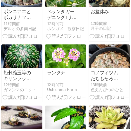
ボンニアエと
ベランダガー
お盆休み
ボカサナフレ
デニング♪サボ
ッドを植え替
テンさん*\
12時間前
11時間前
12時間前
月子の日記
デルオの多肉日記 - 楽天ブログ
ホシガメ 観察日記
える
(^o^)/*
短刺縮玉等の
ランタナ
コノフィツム
キリンラップ
たちもそろそ
接ぎや竜剣丸
ろお目覚め！
12時間前
12時間前
13時間前
Ushidama Farm
ガマンマのニク・サボ栽培
色えんぴつのひとりごと
ほか