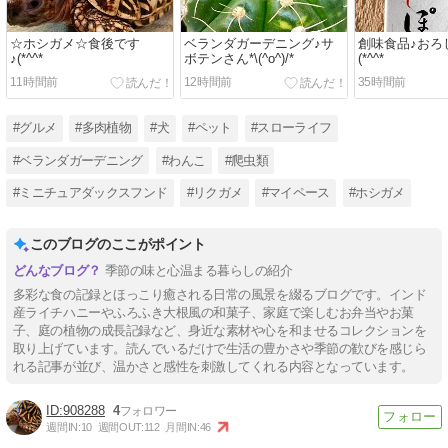
☆ホシガメ☆食後です
ベランダガーデニング♪サ
創味食品♪おろ
♪(*^^*ゞ
ボテンさん*\(^o^)/*
(*^^*ゞ
11時間前
12時間前
35時間前
#グルメ
#多肉植物
#犬
#ペット
#スローライフ
#ベランダガーデニング
#わんこ
#爬虫類
#ミニチュアダックスフンド
#リクガメ
#マイペース
#ホシガメ
このブログのここがポイント
季節の味と心温まる暮らしの紹介
多彩な食の記録とほっこり癒される日常の風景を綴るブログです。インド
産ライチハニーやふろふき大根風の和菓子、家庭で楽しむお弁当やお菓
子、庭の植物の成長記録など、身近な素材や心を和ませるコレクションを
取り上げています。読んでいるだけで生活の豊かさや季節の歓びを感じら
れる記事が並び、温かさと感性を刺激してくれる内容となっています。
908288
4
週間IN:
10
週間OUT:
112
月間IN:
46