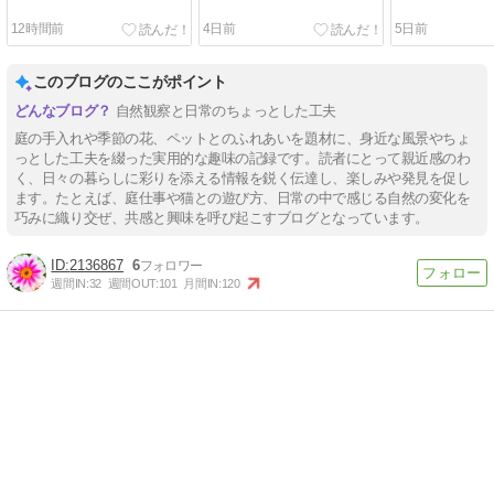
12時間前
4日前
5日前
このブログのここがポイント
自然観察と日常のちょっとした工夫
庭の手入れや季節の花、ペットとのふれあいを題材に、身近な風景やちょ
っとした工夫を綴った実用的な趣味の記録です。読者にとって親近感のわ
く、日々の暮らしに彩りを添える情報を鋭く伝達し、楽しみや発見を促し
ます。たとえば、庭仕事や猫との遊び方、日常の中で感じる自然の変化を
巧みに織り交ぜ、共感と興味を呼び起こすブログとなっています。
2136867
6
週間IN:
32
週間OUT:
101
月間IN:
120