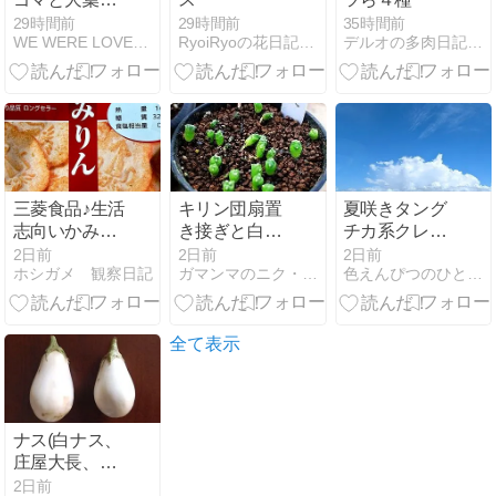
ベーコンエピ
29時間前
29時間前
35時間前
WE WERE LOVERS。
RyoiRyoの花日記*Diario de flores
デルオの多肉日記 - 楽天ブログ
三菱食品♪生活
キリン団扇置
夏咲きタング
志向いかみり
き接ぎと白玉
チカ系クレマ
ん(^-^)v
ほか
チス『マイエ
2日前
2日前
2日前
ホシガメ 観察日記
ガマンマのニク・サボ栽培
色えんぴつのひとりごと
ンジェル』と
毎日水やり多
肉は元気！
全て表示
ナス(白ナス、
庄屋大長、マ
ー坊)の収穫
2日前