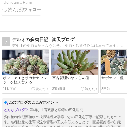
Ushidama Farm
デルオの多肉日記 - 楽天ブログ
7
デルオの多肉日記へようこそ。 多肉と観葉植物にはまってます。 ぼちぼち更新していきます。 よろしく〜。
ボンニアエとボカサナフレ
室内管理のヤツら４種
サボテン７種
ッドを植え替える
11時間前
35時間前
3日前
このブログのここがポイント
詳細な生育観察と季節の変化追究
多肉植物や観葉植物の成長過程や季節ごとの変化を丁寧に記録したもので
す。各種植物の生育状況や管理の工夫を伝えることで、園芸愛好者の知識