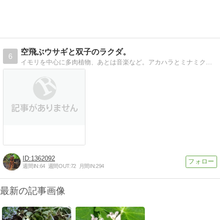
空飛ぶウサギと双子のラクダ。
6
イモリを中心に多肉植物、あとは音楽など。アカハラとミナミクシイモリに囲まれたハッピーイモリライフです！
1362092
週間IN:
64
週間OUT:
72
月間IN:
294
最新の記事画像