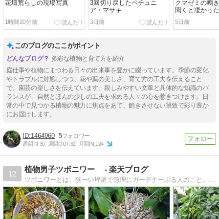
花壇荒らしの現場写真
3回切り戻したペチュニ
クマゼミの鳴
ア・マサキ
聞くと凄かっ
1時間20分前
3日前
5日前
このブログのここがポイント
多彩な植物と育て方を紹介
庭仕事や植物にまつわる日々の出来事を豊かに綴っています。季節の変化
やトラブルに対処しつつ、花や葉の美しさ、育て方の工夫を伝えること
で、園芸の楽しさを伝えています。親しみやすい文章と具体的な知識のバ
ランスが、自然とほんの少しの工夫を求める人々の心を惹きつけます。日
常の中で見つかる植物の魅力に焦点をあて、飽きさせない筆致で彩り豊か
にお届けします。
1464960
5
週間IN:
30
週間OUT:
62
月間IN:
124
植物男子ツボニワー - 楽天ブログ
12
ツボニワーとは、狭ーい坪庭で無理にガーデナーぶる人のこと。その他なんちゃっての投資記録です。