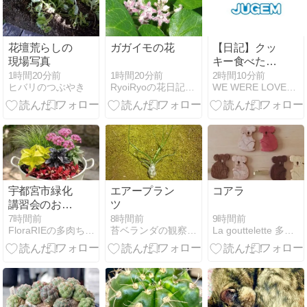
花壇荒らしの
ガガイモの花
【日記】クッ
現場写真
キー食べた
い！
1時間20分前
1時間20分前
2時間10分前
RyoiRyoの花日記*Diario de flores
ヒバリのつぶやき
WE WERE LOVERS。
宇都宮市緑化
エアープラン
コアラ
講習会のお知
ツ
らせ
9時間前
7時間前
8時間前
La gouttelette 多肉植物と木工のブログ
FloraRIEの多肉ちゃん＠宇都宮
苔ベランダの観察記録