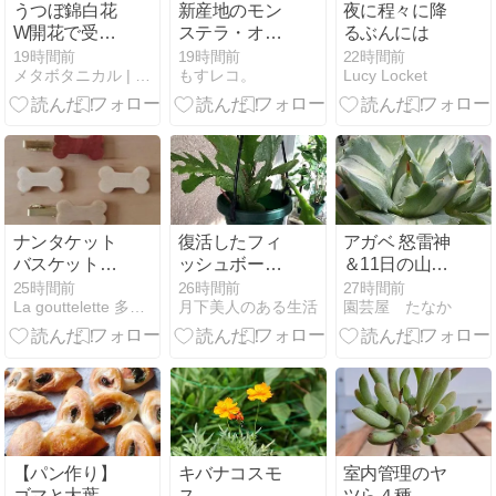
うつぼ錦白花
新産地のモン
夜に程々に降
W開花で受
ステラ・オブ
るぶんには
粉！（アボニ
リクアを植え
19時間前
19時間前
22時間前
メタボタニカル | 食欲を植欲へ、多肉を多肉へ代謝
もすレコ。
Lucy Locket
ア・クイナリ
替えたっ！！
ア・アルスト
ニー（Avonia
quinaria
ssp.alstonii））
ナンタケット
復活したフィ
アガベ 怒雷神
バスケット用
ッシュボーン
＆11日の山の
ドッグボーン
カクタスの新
日は営業しま
25時間前
26時間前
27時間前
La gouttelette 多肉植物と木工のブログ
月下美人のある生活
園芸屋 たなか
芽が伸びた
す
【パン作り】
キバナコスモ
室内管理のヤ
ゴマと大葉の
ス
ツら４種