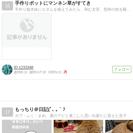
手作りポットにマンネン草がすてき
16
手作り植木鉢にセダムを植えてみたら、和む左官、型枠の技を駆使して植木鉢を手作りしました。セダムを植えてみたら、、、和む
1233348
週間IN:
10
週間OUT:
20
月間IN:
10
もっちり＠日記(ﾟ､ ｡｀ﾌ
17
ガブ・ふく・まめ、鳶のアビと過ごした思い出新たに迎えた息子のちくとの日々