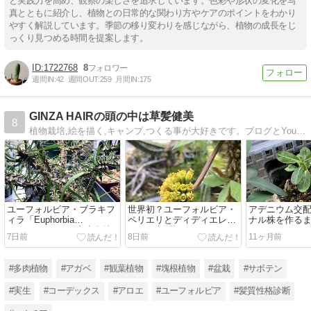
と実践力を高め、観察の楽しさを追求しています。色彩や形状の変化を写
真とともに紹介し、植物との日常的な関わり方やケアのポイントをわかり
やすく解説しています。季節の移り変わりを感じながら、植物の成長をじ
っくり見つめる時間を提案します。
1722768
8
週間IN:
42
週間OUT:
259
月間IN:
175
GINZA HAIRの頭の中は草髪健美
8
植物栽培,絵を描く,キャンプ,つくる事が大好きです。ブログとYouTubeで草髪健美発信中！ 20年の髪質性格研究と理美容世界大会・技能五輪国際大会の優勝の経験を元に美容室と髪質性格診断を運営。子供4人（成人高中小）のパパしてます。
ユーフォルビア・ブラキフ
世界初？ユーフォルビア・
アデニウム交
ィラ「Euphorbia
ペリエリとディディエレオ
ナル株を作るま
brachyphylla」原産生息地
イデス交配記録
7日前
8日前
11ヶ月前
と育て方
#多肉植物
#アガベ
#観葉植物
#塊根植物
#盆栽
#サボテン
#実生
#コーデックス
#アロエ
#ユーフォルビア
#髪質性格診断