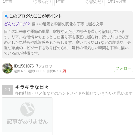
1年前
1年前
1年1ヶ月前
このブログのここがポイント
個々の近況と季節の変化を丁寧に綴る文章
日々の出来事や季節の風景、家族や犬たちの様子を温かく記録していま
す。リアルな感情やちょっとした困り事も素直に綴られ、読む人にほのぼ
のとした気持ちや親近感をもたらします。庭いじりやDIYなどの趣味や、身
近な家族のエピソードも散りばめられ、毎日の何気ない時間を丁寧に描い
ているのが特徴です。
1581076
7
週間IN:
5
週間OUT:
55
月間IN:
10
キラキラな日々
20
多肉植物・リメ缶などのハンドメイドを載せていきたいと思います