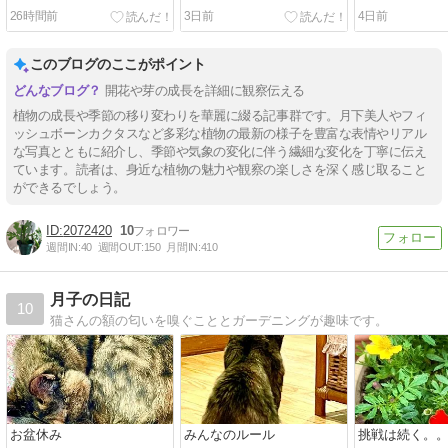
26時間前
3日前
4日前
このブログのここがポイント
開花や芽の成長を詳細に観察伝える
植物の成長や季節の移り変わりを華麗に綴る記事群です。月下美人やフィ
ッシュボーンカクタスなど多彩な植物の最新の様子を豊富な表情やリアル
な写真とともに紹介し、季節や気象の変化に伴う繊細な変化を丁寧に伝え
ています。読者は、身近な植物の魅力や観察の楽しさを深く感じ取ること
ができるでしょう。
2072420
10
週間IN:
40
週間OUT:
150
月間IN:
410
月子の日記
10
猫さんの額の匂いを嗅ぐこととガーデニングが趣味です。
お盆休み
みんなのルール
挑戦は続く。