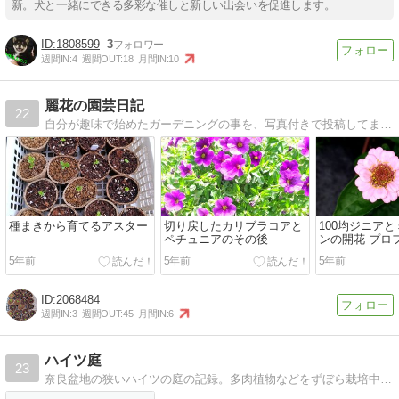
新。犬と一緒にできる多彩な催しと新しい出会いを促進します。
1808599
3
週間IN:
4
週間OUT:
18
月間IN:
10
麗花の園芸日記
22
自分が趣味で始めたガーデニングの事を、写真付きで投稿してます。頑張り過ぎないスタイルで楽しんでいます。何年経っても初心者です。
種まきから育てるアスター
切り戻したカリブラコアと
100均ジニア
ペチュニアのその後
ンの開花 プロ
の定植
5年前
5年前
5年前
2068484
週間IN:
3
週間OUT:
45
月間IN:
6
ハイツ庭
23
奈良盆地の狭いハイツの庭の記録。多肉植物などをずぼら栽培中！植物モチーフの消しゴムはんこはじめました。