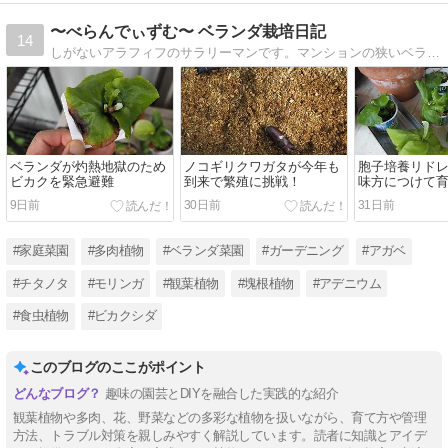
〜べらんでぃずむ〜 ベランダ栽培日記
14
しがないアラフィフのサラリーマンです。マンションの狭いベランダで四苦八苦しながら植物栽培を楽しんでいます♪
ベランダが灼熱地獄のため
ノコギリクワガタが今年も
胞子培養リド
ビカクを緊急避難
到来で繁殖に挑戦！
味方につけて育
9日前
30日前
31日前
#家庭菜園
#多肉植物
#ベランダ菜園
#ガーデニング
#アガベ
#チタノタ
#モリンガ
#観葉植物
#塊根植物
#アデニウム
#食虫植物
#ビカクシダ
このブログのここがポイント
趣味の園芸とDIYを融合した実践的な紹介
観葉植物や多肉、花、野菜などの多彩な植物を扱いながら、育て方や管理
方法、トラブル対策を親しみやすく解説しています。読者に知識とアイデ