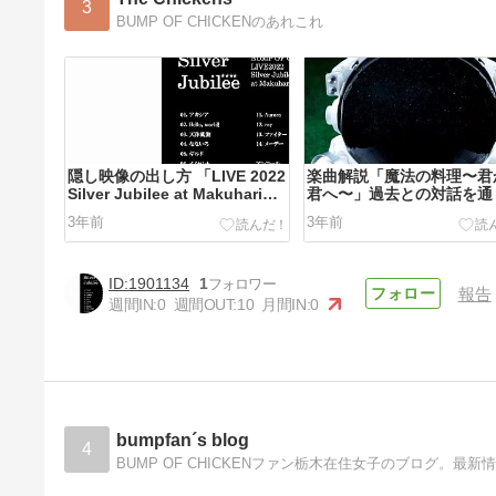
3
BUMP OF CHICKENのあれこれ
隠し映像の出し方 「LIVE 2022
楽曲解説「魔法の料理〜君
Silver Jubilee at Makuhari
君へ〜」過去との対話を通
Messe」
イマを歌う曲
3年前
3年前
1901134
1
報告
週間IN:
0
週間OUT:
10
月間IN:
0
BUMP OF CHICKEN スターポ
ーキングツアーズ2001 全公演
セトリ
4年前
bumpfan´s blog
4