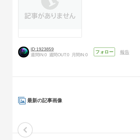
1923859
報告
週間IN:
0
週間OUT:
0
月間IN:
0
最新の記事画像