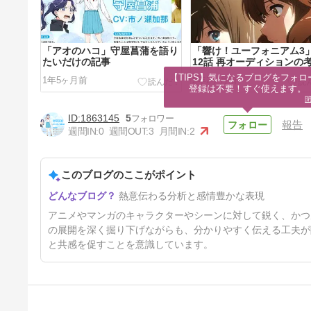
「アオのハコ」守屋菖蒲を語り
「響け！ユーフォニアム3
たいだけの記事
12話 再オーディションの
【TIPS】気になるブログをフォロー
1年5ヶ月前
2年2ヶ月前
登録は不要！すぐ使えます。
1863145
5
報告
週間IN:
0
週間OUT:
3
月間IN:
2
このブログのここがポイント
「響け！ユーフォニアム」鎧塚
熱意伝わる分析と感情豊かな表現
みぞれとオーボエの才能につい
て
7年前
アニメやマンガのキャラクターやシーンに対して鋭く、かつ
の展開を深く掘り下げながらも、分かりやすく伝える工夫が
と共感を促すことを意識しています。