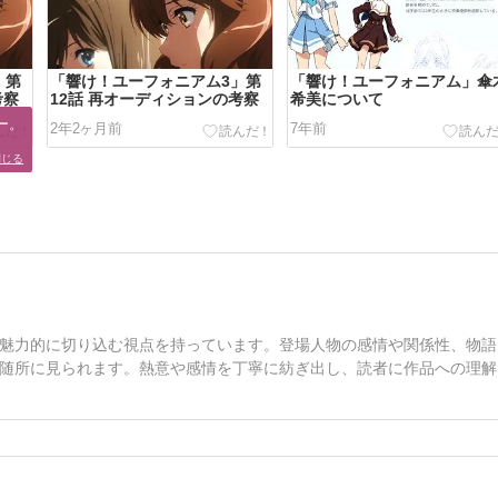
」第
「響け！ユーフォニアム3」第
「響け！ユーフォニアム」傘
考察
12話 再オーディションの考察
希美について
。

2年2ヶ月前
7年前
閉じる
魅力的に切り込む視点を持っています。登場人物の感情や関係性、物語
随所に見られます。熱意や感情を丁寧に紡ぎ出し、読者に作品への理解