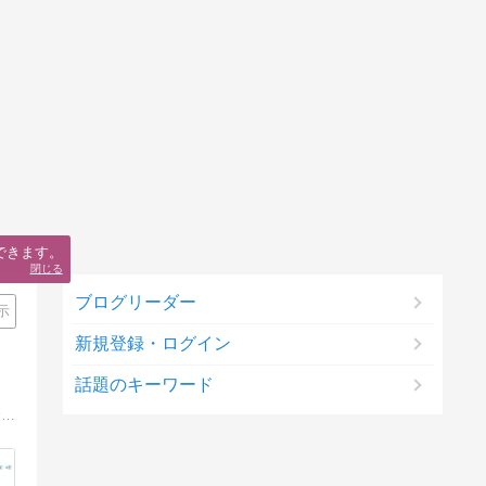
できます。
閉じる
ブログリーダー
示
新規登録・ログイン
話題のキーワード
心の奥に突き刺さってくるような創作物(音楽、映画、ゲームなど)が好きです。好きなものに対する感想や考察など(基本的にネタバレ全開)を主に書いていきます。