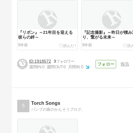
『リボン』～21年目を迎える
『記念撮影』～昨日が積み
彼らの絆～
り、繋がる未来～
9年前
9年前
1918572
3
報告
週間IN:
0
週間OUT:
0
月間IN:
0
新曲「リボン」STUDIO LIVE
のインターネット生配信決定
9年前
Torch Songs
5
バンプの曲のかんそうブログ。