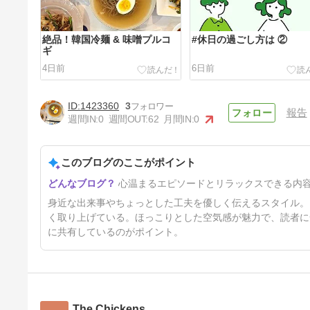
絶品！韓国冷麺 & 味噌プルコ
#休日の過ごし方は ②
ギ
4日前
6日前
1423360
3
報告
週間IN:
0
週間OUT:
62
月間IN:
0
このブログのここがポイント
#休日の過ごし方は
心温まるエピソードとリラックスできる内
12日前
身近な出来事やちょっとした工夫を優しく伝えるスタイル。
く取り上げている。ほっこりとした空気感が魅力で、読者に
に共有しているのがポイント。
The Chickens