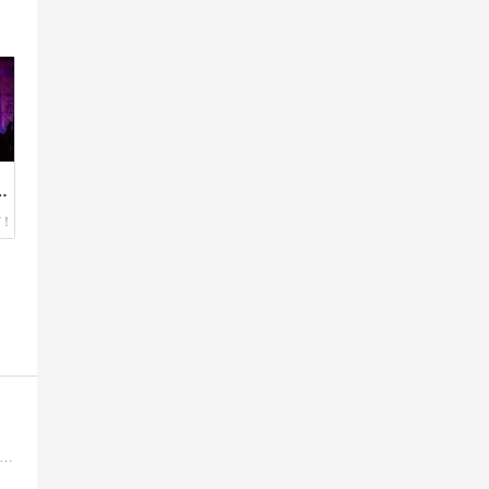
ま
P OF CHICKENファン栃木在住女子のブログ。最新情報、ライブの感想、歌詞解釈などを更新しながら、BUMP OF CHICKENを応援していきます！