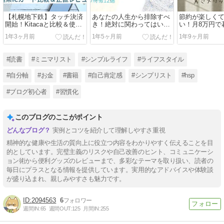
【札幌地下鉄】タッチ決済
あなたの人生から排除すべ
節約が楽しく
開始！Kitacaと比較＆使っ
き！絶対に関わってはいけ
い！月8万円で
てみた正直レビュー
ない人たち12選
のメリット7選
1年3ヶ月前
1年5ヶ月前
1年9ヶ月前
#読書
#ミニマリスト
#シンプルライフ
#ライフスタイル
#自分軸
#お金
#書籍
#自己肯定感
#シンプリスト
#hsp
#ブログ初心者
#習慣化
このブログのここがポイント
実例とコツを紹介して理解しやすさ重視
精神的な健康や生活の質向上に役立つ内容をわかりやすく伝えることを目
的としています。完璧主義のリスクや自己改善のヒント、コミュニケーシ
ョン術から便利グッズのレビューまで、多彩なテーマを取り扱い、読者の
毎日にプラスとなる情報を提供しています。実用的なアドバイスや体験談
が盛り込まれ、親しみやすさも魅力です。
2094563
6
週間IN:
65
週間OUT:
125
月間IN:
255