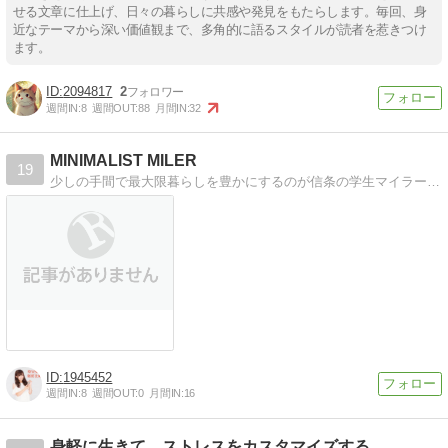
せる文章に仕上げ、日々の暮らしに共感や発見をもたらします。毎回、身
近なテーマから深い価値観まで、多角的に語るスタイルが読者を惹きつけ
ます。
2094817
2
週間IN:
8
週間OUT:
88
月間IN:
32
MINIMALIST MILER
19
少しの手間で最大限暮らしを豊かにするのが信条の学生マイラー。新参ミニマリストのライフハックや海外旅行の放浪記、ポイントサイトの活用法をご紹介。
1945452
週間IN:
8
週間OUT:
0
月間IN:
16
身軽に生きて、ストレスをカスタマイズする。