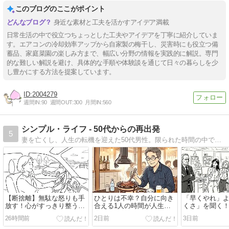
このブログのここがポイント
身近な素材と工夫を活かすアイデア満載
日常生活の中で役立つちょっとした工夫やアイデアを丁寧に紹介していま
す。エアコンの冷却効率アップから自家製の梅干し、災害時にも役立つ備
蓄品、家庭菜園の楽しみ方まで、幅広い分野の情報を実践的に解説。専門
的な難しい解説を避け、具体的な手順や体験談を通じて日々の暮らしを少
し豊かにする方法を提案しています。
2004279
週間IN:
90
週間OUT:
300
月間IN:
560
シンプル・ライフ - 50代からの再出発
5
妻を亡くし、人生の転機を迎えた50代男性。限られた時間の中で、本当に大切なものを見つめ直し、シンプルで豊かな暮らしを目指します。断捨離、家事、健康など、日々の暮らしの中で得た気づきや学びを綴っていきます。
【断捨離】無駄な怒りも手
ひとりは不幸？自分に向き
「早くやれ」
放す！心がすっきり整う
合える1人の時間が人生を
くさ」を聞く
『感情の構造』理解術✨
変える
ート思考
26時間前
2日前
3日前