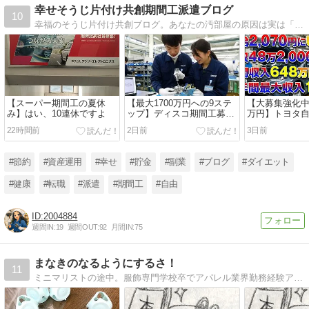
幸せそうじ片付け共創期間工派遣ブログ
10
幸福のそうじ片付け共創ブログ。あなたの汚部屋の原因は実は「内なるモンスター」が原因だった！？そうじと片付けの共創で部屋をきれいにする情報を発信します。貯金優等職の期間工や工場派遣の情報も発信していきます。
【スーパー期間工の夏休
【最大1700万円への9ステ
【大募集強化中
み】はい、10連休ですよ
ップ】ディスコ期間工募集
万円】トヨタ
中
遣大募集中！
22時間前
2日前
3日前
#節約
#資産運用
#幸せ
#貯金
#副業
#ブログ
#ダイエット
#健康
#転職
#派遣
#期間工
#自由
2004884
週間IN:
19
週間OUT:
92
月間IN:
75
まなきのなるようにするさ！
11
ミニマリストの途中。服飾専門学校卒でアパレル業界勤務経験アリ。洋服のお手入れ、お直し、心や部屋のお掃除の話など徒然。