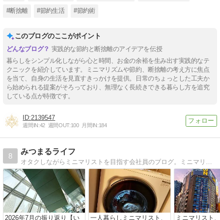
#断捨離
#節約生活
#節約術
このブログのここがポイント
実践的な節約と断捨離のアイデアを伝授
暮らしをシンプル化しながら心と時間、お金の余裕を生み出す実践的なテ
クニックを紹介しています。ミニマリズムや節約、断捨離の考え方に焦点
を当て、自身の生活を見直すきっかけを提供。日常のちょっとした工夫か
ら始められる提案がそろっており、無理なく長続きできる暮らし方を追究
している点が特徴です。
2139547
週間IN:
42
週間OUT:
100
月間IN:
184
みつまるライフ
8
オタクしながらミニマリストを目指す会社員のブログ。ミニマリスト歴は約1年。 「オタクとミニマリストの両立」をコンセプトに、本当に好きなことに集中できる身軽なオタクライフを目指して奮闘する様子を発信していきます。
2026年7月の振り返り【い
一人暮らしミニマリスト、
ミニマリスト