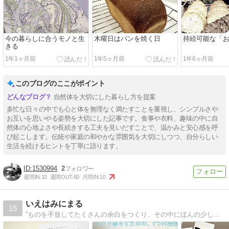
今の暮らしに合うモノと生
木曜日はパンを焼く日
持続可能な「
きる
1年1ヶ月前
1年5ヶ月前
1年6ヶ月前
このブログのここがポイント
自然体を大切にした暮らし方を提案
多忙な日々の中でも心と体を無理なく満たすことを重視し、シンプルさや
お互いを思いやる姿勢を大切にした記事です。食事や衣料、趣味の中に自
然体の心地よさや長続きする工夫を見いだすことで、温かみと安心感を呼
び起こします。伝統や家庭の和やかな雰囲気を大切にしつつ、自分らしい
生活を続けるヒントを丁寧に語ります。
1530994
2
週間IN:
10
週間OUT:
60
月間IN:
10
いえはみにまる
15
”ものを手放してたくさんの余白をつくり、その中にほんの少しの大切なモノをもつ”そんなミニマルライフを発信しています。