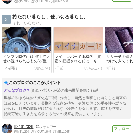
週間IN:
345
週間OUT:
765
月間IN:
1500
持たない暮らし、使い切る暮らし。
2
それ、いらない。
インフレ時代には”何十年と
マイナンバーで本格的に資
リサーチの達
使い続けられるもの”が重宝
産を把握される前に…今年
つけてきてくれ
していく。
中に動けるだけ動こう。
古品が破格で
12時間前
2日前
3日前
このブログのここがポイント
資源・生活・経済の未来展望を鋭く解説
世界の動きや経済の変化を丁寧に分析し、自然と調和した暮らしと自立の
知恵を伝えています。長期的な視点を持ち、身近な備えの重要性を説きな
がらも、目先の情報だけに流されない冷静さを促します。現状を見据え、
持続可能な生き方を追求するための視座を提供しています。
1617329
21
週間IN:
220
週間OUT:
1945
月間IN:
1045