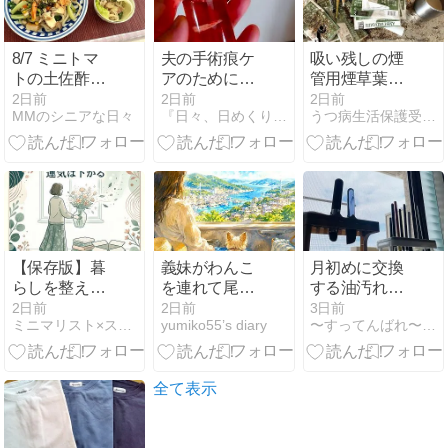
8/7 ミニトマ
夫の手術痕ケ
吸い残しの煙
トの土佐酢漬
アのために買
管用煙草葉を
け
ったモノ
タッパーにま
2日前
2日前
2日前
MMのシニアな日々
『日々、日めくり。』
うつ病生活保護受給者のミニマルライフ
とめてパッケ
ージを断捨離
【2026年8
月】
【保存版】暮
義妹がわんこ
月初めに交換
らしを整える
を連れて尾道
する油汚れク
ために捨てる
に電撃帰省
ロス
2日前
2日前
3日前
ミニマリスト×スピリチュアルの実践法
yumiko55’s diary
〜すってんばれ〜心も暮らしもスッキリ晴れ晴れ
べき物15選
――猛暑39℃
に驚く3週間
の行方
全て表示