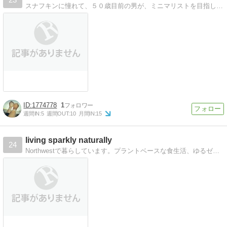
スナフキンに憧れて、５０歳目前の男が、ミニマリストを目指します。日々、断捨離に励みつつ、味気のなかったシンプルライフに、ピリッとスパイスの効いた彩りを添えます。
1774778
1
週間IN:
5
週間OUT:
10
月間IN:
15
living sparkly naturally
24
Northwestで暮らしています。プラントベースな食生活、ゆるゼロウェイスト、ゆるミニマリスト、ホメオパスの卵、そして一児の母としての毎日を綴ります。