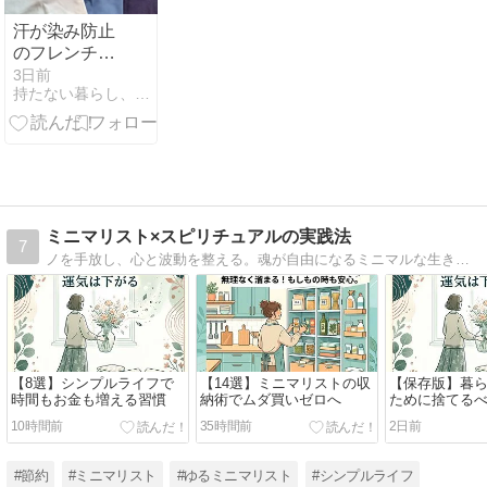
汗が染み防止
のフレンチス
リーブＴシャ
3日前
持たない暮らし、使い切る暮らし。
ツを買ってみ
ました（30％
オフで）
ミニマリスト×スピリチュアルの実践法
7
ノを手放し、心と波動を整える。魂が自由になるミニマルな生き方の実践法を紹介
【8選】シンプルライフで
【14選】ミニマリストの収
【保存版】暮
時間もお金も増える習慣
納術でムダ買いゼロへ
ために捨てるべ
10時間前
35時間前
2日前
#節約
#ミニマリスト
#ゆるミニマリスト
#シンプルライフ