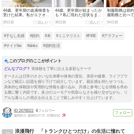
44歳、更年期の血液検査を
44歳、更年期が始まったか
制服勤務は節
受けた結果。私がエクオー
も？私に現れた症状をまと
服勤務と比べ
ルを選ぼうと思った理由
めてみました【体験談】
きく減りそう
29日前
39日前
54日前
#子なし夫婦
#節約
#本
#ミニマリスト
#FIRE
#アラフォー
#サイドfire
#dinks
#節約生活
このブログのここがポイント
実体験を丁寧に伝える多彩なテーマ
すーさんは日常のささいな出来事や身体の変化、美容や健康、ライフプラ
ンなど幅広い話題を掘り下げて紹介しています。親近感を持たせつつも、
具体的な体験談や実用的な情報を盛り込み、共感と参考になる情報を求め
る層に響く内容です。多少のユーモアや気取らなさを織り交ぜながら、リ
アルな暮らしの視点を伝えることで親しみやすく仕上げています。
2078022
6
週間IN:
5
週間OUT:
75
月間IN:
50
浪漫飛行 「トランクひとつだけ」の生活に憧れて
23