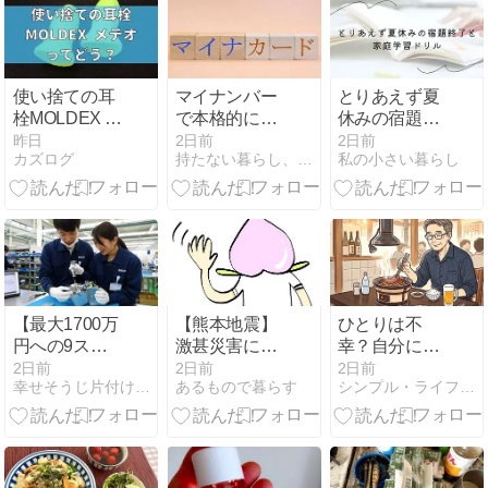
使い捨ての耳
マイナンバー
とりあえず夏
栓MOLDEX メ
で本格的に資
休みの宿題終
テオってど
産を把握され
了と家庭学習
昨日
2日前
2日前
カズログ
持たない暮らし、使い切る暮らし。
私の小さい暮らし
う？実際に検
る前に…今年
ドリル
証してみた
中に動けるだ
け動こう。
【最大1700万
【熊本地震】
ひとりは不
円への9ステ
激甚災害に指
幸？自分に向
ップ】ディス
定
き合える1人
2日前
2日前
2日前
幸せそうじ片付け共創期間工派遣ブログ
あるもので暮らす
シンプル・ライフ - 50代からの再出発
コ期間工募集
の時間が人生
中
を変える