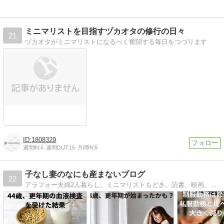
ミニマリストを目指すヅカオタの修行の日々
21
ヅカオタがミニマリストになるべく奮闘する毎日をつづります
1808329
週間IN:
6
週間OUT:
15
月間IN:
6
子なし妻のなにも産まないブログ
22
アラフォー夫婦2人暮らし。ミニマリストもどき。読書、映画、ヨガが趣味。