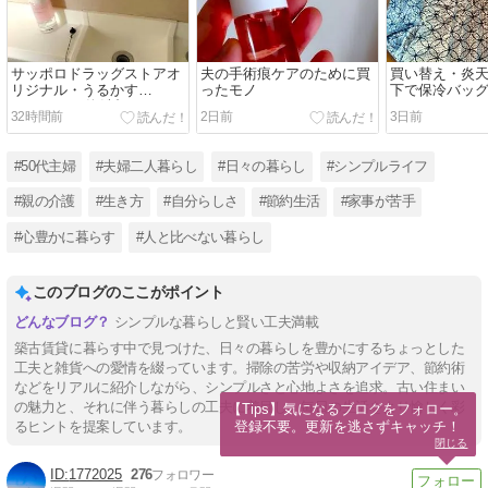
サッポロドラッグストアオ
夫の手術痕ケアのために買
買い替え・炎
リジナル・うるかす
ったモノ
下で保冷バッ
HATOMUGI泡洗顔
て・・
32時間前
2日前
3日前
#50代主婦
#夫婦二人暮らし
#日々の暮らし
#シンプルライフ
#親の介護
#生き方
#自分らしさ
#節約生活
#家事が苦手
#心豊かに暮らす
#人と比べない暮らし
このブログのここがポイント
シンプルな暮らしと賢い工夫満載
築古賃貸に暮らす中で見つけた、日々の暮らしを豊かにするちょっとした
工夫と雑貨への愛情を綴っています。掃除の苦労や収納アイデア、節約術
などをリアルに紹介しながら、シンプルさと心地よさを追求。古い住まい
の魅力と、それに伴う暮らしの工夫に着目し、毎日の生活をより愉しく彩
【Tips】気になるブログをフォロー。

登録不要。更新を逃さずキャッチ！
るヒントを提案しています。
閉じる
1772025
276