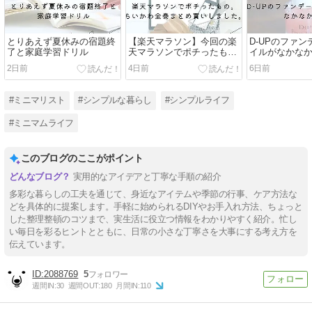
とりあえず夏休みの宿題終
【楽天マラソン】今回の楽
D-UPのファ
了と家庭学習ドリル
天マラソンでポチったも
イルがなかな
の。ちいかわ全巻まとめ買
2日前
4日前
6日前
いしました。
#ミニマリスト
#シンプルな暮らし
#シンプルライフ
#ミニマムライフ
このブログのここがポイント
実用的なアイデアと丁寧な手順の紹介
多彩な暮らしの工夫を通じて、身近なアイテムや季節の行事、ケア方法な
どを具体的に提案します。手軽に始められるDIYやお手入れ方法、ちょっと
した整理整頓のコツまで、実生活に役立つ情報をわかりやすく紹介。忙し
い毎日を彩るヒントとともに、日常の小さな丁寧さを大事にする考え方を
伝えています。
2088769
5
週間IN:
30
週間OUT:
180
月間IN:
110