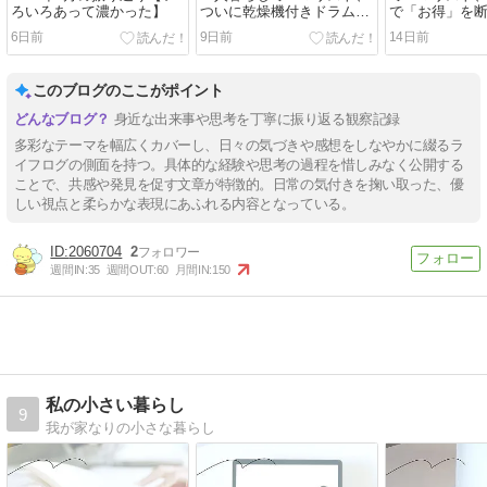
ろいろあって濃かった】
ついに乾燥機付きドラム式
で「お得」を
洗濯機を買う
げ交渉に成功
6日前
9日前
14日前
このブログのここがポイント
身近な出来事や思考を丁寧に振り返る観察記録
多彩なテーマを幅広くカバーし、日々の気づきや感想をしなやかに綴るラ
イフログの側面を持つ。具体的な経験や思考の過程を惜しみなく公開する
ことで、共感や発見を促す文章が特徴的。日常の気付きを掬い取った、優
しい視点と柔らかな表現にあふれる内容となっている。
2060704
2
週間IN:
35
週間OUT:
60
月間IN:
150
私の小さい暮らし
9
我が家なりの小さな暮らし