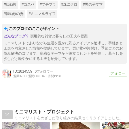
#転勤族
#コスパ
#プチプラ
#ユニクロ
#男の子ママ
#転勤族の妻
#ミニマルライフ
このブログのここがポイント
実用的な雑貨と暮らしの工夫を提案
ミニマリストでありながら生活を豊かに彩るアイデアを追求し、手軽さと
工夫を両立させた情報を提供しています。買い物や片付け、季節ごとのお
悩み解決のコツまで、多彩なテーマから役立つヒントを発信し、暮らしを
少しだけ軽やかにする工夫を紹介しています。
1814559
3
週間IN:
10
週間OUT:
140
月間IN:
30
ミニマリスト・プロジェクト
14
ミニマリストをめざした取り組みの結果セミリタイアしました。最小限の物で、最大限に生きることを今も意識しています。