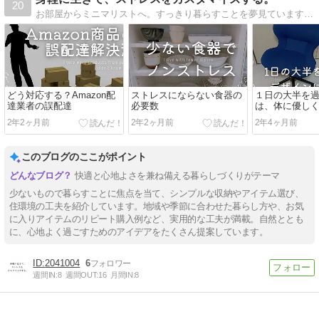
20
お部屋からミニマリストへ。すっきり暮らすことを夢見ています。家族とともに、ていねいに幸せに。
どう対応する？Amazon配
ストレスにならない食器の
１日の大半を
達業者の誤配達
必要数
は、体に優し
う。
2年2ヶ月前
2年2ヶ月前
2年4ヶ月前
このブログのここがポイント
快適と心地よさを兼ね備える暮らしづくりがテーマ
少ないもので暮らすことに焦点を当て、シンプルな収納やアイテム選び、
住環境の工夫を紹介しています。地域や季節に合わせた暮らし方や、お気
に入りアイテムのリピート購入例など、実用的な工夫が満載。自然ととも
に、心地よく過ごすためのアイデアをたくさん提案しています。
2041004
6
週間IN:
8
週間OUT:
16
月間IN:
8