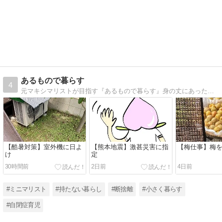
あるもので暮らす
4
元マキシマリストが目指す『あるもので暮らす』身の丈にあったコンパクトでズボラな暮らし
【酷暑対策】室外機に日よ
【熊本地震】激甚災害に指
【梅仕事】梅
け
定
30時間前
2日前
4日前
#ミニマリスト
#持たない暮らし
#断捨離
#小さく暮らす
#自閉症育児