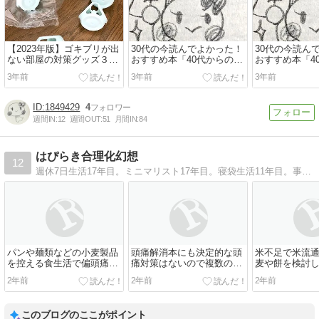
【2023年版】ゴキブリが出
30代の今読んでよかった！
30代の今読ん
ない部屋の対策グッズ３
おすすめ本「40代からのラ
おすすめ本「4
選！【効果・方法】
イフシフト実践ハンドブッ
イフシフト実
3年前
3年前
3年前
ク」書評・レビュー・感想
ク」書評・レ
1849429
4
週間IN:
12
週間OUT:
51
月間IN:
84
はぴらき合理化幻想
12
週休7日生活17年目。ミニマリスト17年目。寝袋生活11年目。事故物件8軒経験。自分一人で一度に持ち運べる持ち物で大阪に定住中。2023年の生活費は月4万円台だった。
パンや麺類などの小麦製品
頭痛解消本にも決定的な頭
米不足で米流
を控える食生活で偏頭痛の
痛対策はないので複数の原
麦や餅を検討
痛みが激減して鎮痛剤は不
因にひとつずつ対処するし
り切る日々の記
2年前
2年前
2年前
要になった
かなかった
8月）
このブログのここがポイント