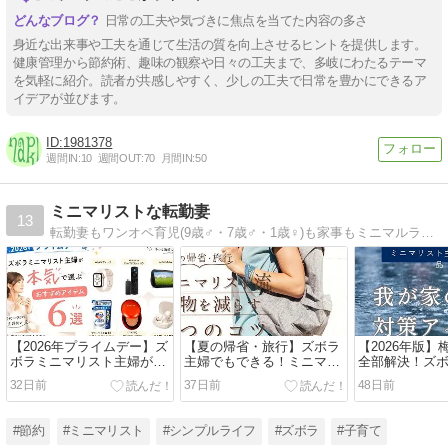
日常の工夫や気づきに焦点を当てた内容の多さ
身近な出来事や工夫を通じて生活の質を向上させるヒントを提供します。
健康管理から節約術、趣味の観察や日々の工夫まで、多岐にわたるテーマ
を気軽に紹介。読者が共感しやすく、少しの工夫で日常を豊かにできるア
イデアが並びます。
1981378
週間IN:
10
週間OUT:
70
月間IN:
50
ミニマリストな転勤妻
13
転勤妻もワンオペ育児(9歳♂・7歳♂・1歳♀)も家事もミニマルライフで乗り切る38歳。暮らしの効率化・モノの捨て方選び方・ミニマルファッションを中心に発信しています。
【2026年プライムデー】ズ
【夏の帰省・旅行】ズボラ
【2026年版
ボラミニマリスト主婦が本
主婦でもできる！ミニマリ
全部解決！ズ
気で選ぶおすすめアイテム
スト流荷物を減らす6つの
スト主婦が本
32日前
37日前
48日前
8選
コツ
る梅雨対策アイ
#節約
#ミニマリスト
#シンプルライフ
#ズボラ
#子育て