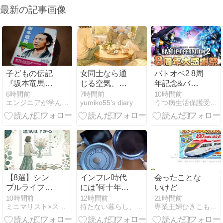
最新の記事画像
子どもの伝記
女同士なら通
バトオペ2 8周
『坂本竜馬』
じる空気、主
年記念&バト
を読んで。
人には通じな
オペの日で無
6時間前
7時間前
10時間前
エンジニアが学んだことをお伝えします
yumiko55’s diary
うつ病生活保護受給者のミニマルライフ
い――気づい
料10連ガチャ
た会話の視点
を引きまくる
の違い
【8選】シン
インフレ時代
会ったことな
プルライフで
には”何十年と
いけど
時間もお金も
使い続けられ
10時間前
12時間前
21時間前
ミニマリスト×スピリチュアルの実践法
持たない暮らし、使い切る暮らし。
専業主婦ひきこもり日記
増える習慣
るもの”が重宝
していく。