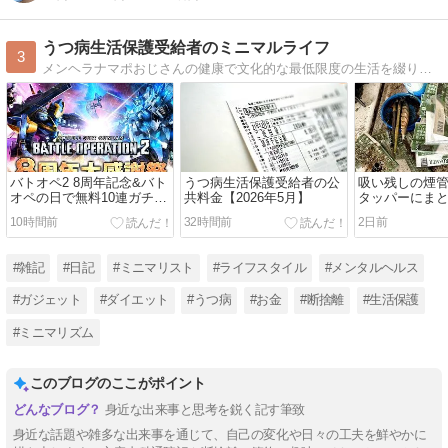
うつ病生活保護受給者のミニマルライフ
3
メンヘラナマポおじさんの健康で文化的な最低限度の生活を綴ります。SNS: https://lit.link/MenhealerNamapoOjisan
バトオペ2 8周年記念&バト
うつ病生活保護受給者の公
吸い残しの煙
オペの日で無料10連ガチャ
共料金【2026年5月】
タッパーにま
を引きまくる
ージを断捨離【2
10時間前
32時間前
2日前
月】
#雑記
#日記
#ミニマリスト
#ライフスタイル
#メンタルヘルス
#ガジェット
#ダイエット
#うつ病
#お金
#断捨離
#生活保護
#ミニマリズム
このブログのここがポイント
身近な出来事と思考を鋭く記す筆致
身近な話題や雑多な出来事を通じて、自己の変化や日々の工夫を鮮やかに