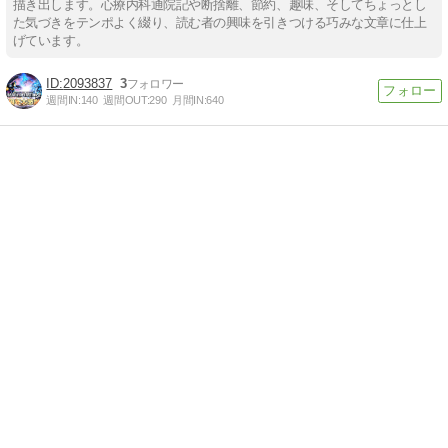
描き出します。心療内科通院記や断捨離、節約、趣味、そしてちょっとし
た気づきをテンポよく綴り、読む者の興味を引きつける巧みな文章に仕上
げています。
2093837
3
週間IN:
140
週間OUT:
290
月間IN:
640