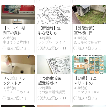
【スーパー期
【断捨離】無
【酷暑対策】
間工の夏休
駄な怒りも手
室外機に日よ
み】はい、10
放す！心がす
け
22時間前
26時間前
30時間前
幸せそうじ片付け共創期間工派遣ブログ
シンプル・ライフ - 50代からの再出発
あるもので暮らす
連休ですよ
っきり整う
『感情の構
造』理解術✨
サッポロドラ
うつ病生活保
【14選】ミニ
ッグストアオ
護受給者の公
マリストの収
リジナル・う
共料金【2026
納術でムダ買
32時間前
32時間前
35時間前
『日々、日めくり。』
うつ病生活保護受給者のミニマルライフ
ミニマリスト×スピリチュアルの実践法
るかす
年5月】
いゼロへ
HATOMUGI泡
洗顔