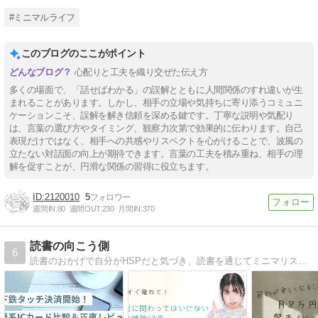
#ミニマルライフ
このブログのここがポイント
心配りと工夫を織り交ぜた伝え方
多くの場面で、「話せばわかる」の誤解とともに人間関係のすれ違いが生
まれることがあります。しかし、相手の立場や気持ちに寄り添うコミュニ
ケーションこそ、誤解を解き信頼を深める鍵です。丁寧な説明や気配り
は、言葉の選び方やタイミング、観察力次第で効果的に伝わります。自己
表現だけではなく、相手への共感やリスペクトを心がけることで、波風の
立たない対話面の向上が期待できます。言葉の工夫を積み重ね、相手の理
解を促すことが、円滑な関係の習得に役立ちます。
2120010
5
週間IN:
80
週間OUT:
230
月間IN:
370
読書の向こう側
6
読書のおかげで自分がHSPだと気づき、読書を通じてミニマリストな生活に憧れを持ちました。日々の暮らしや考え方をとにかくシンプルにすることが好きです。