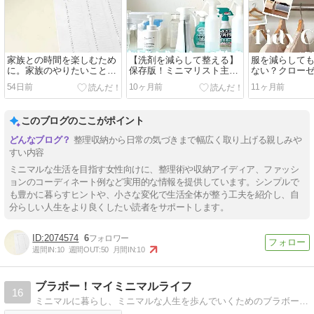
家族との時間を楽しむため
【洗剤を減らして整える】
服を減らして
に。家族のやりたいことリ
保存版！ミニマリスト主婦
ない？クロー
スト100を作っています
の洗剤一覧まとめ
る3つのポイン
54日前
10ヶ月前
11ヶ月前
このブログのここがポイント
整理収納から日常の気づきまで幅広く取り上げる親しみや
すい内容
ミニマルな生活を目指す女性向けに、整理術や収納アイディア、ファッシ
ョンのコーディネート例など実用的な情報を提供しています。シンプルで
も豊かに暮らすヒントや、小さな変化で生活全体が整う工夫を紹介し、自
分らしい人生をより良くしたい読者をサポートします。
2074574
6
週間IN:
10
週間OUT:
50
月間IN:
10
ブラボー！マイミニマルライフ
16
ミニマルに暮らし、ミニマルな人生を歩んでいくためのブラボーな日々を綴ります。３人家族のワーキングマム。