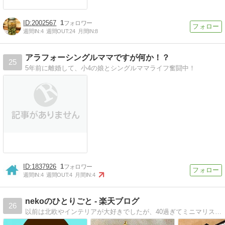
2002567
1
週間IN:
4
週間OUT:
24
月間IN:
8
アラフォーシングルママですが何か！？
25
5年前に離婚して、小4の娘とシングルママライフ奮闘中！
1837926
1
週間IN:
4
週間OUT:
4
月間IN:
4
nekoのひとりごと - 楽天ブログ
26
以前は北欧やインテリアが大好きでしたが、40過ぎてミニマリスト目指しています！ 夫と中学生（息子）と小学生（娘）の４人家族。