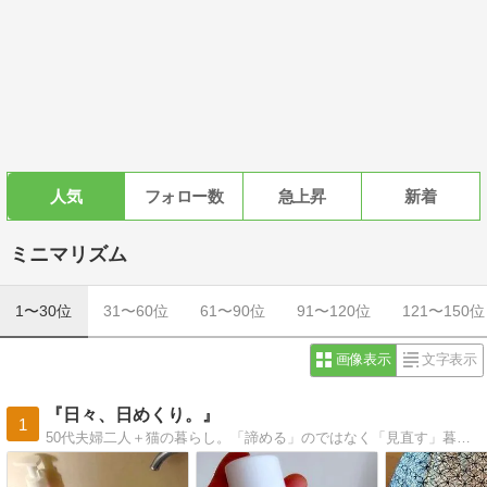
人気
フォロー数
急上昇
新着
ミニマリズム
1〜30位
31〜60位
61〜90位
91〜120位
121〜150位
画像表示
文字表示
『日々、日めくり。』
1
50代夫婦二人＋猫の暮らし。「諦める」のではなく「見直す」暮らしで自分らしく笑って過ごしたい。ご訪問お待ちしています♪