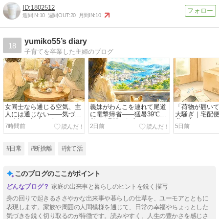
1802512
週間IN:
10
週間OUT:
20
月間IN:
10
yumiko55’s diary
18
子育てを卒業した主婦のブログ
女同士なら通じる空気、主
義妹がわんこを連れて尾道
「荷物が届い
人には通じない――気づい
に電撃帰省――猛暑39℃に
大騒ぎ｜宅配
た会話の視点の違い
驚く3週間の行方
我が家のドタ
7時間前
2日前
5日前
#日常
#断捨離
#捨て活
このブログのここがポイント
家庭の出来事と暮らしのヒントを鋭く描写
身の回りで起きるささやかな出来事や暮らしの仕草を、ユーモアとともに
表現します。家族や周囲の人間模様を通じて、日常の幸福やちょっとした
気づきを鋭く切り取るのが特徴です。読みやすく、人生の豊かさを感じさ