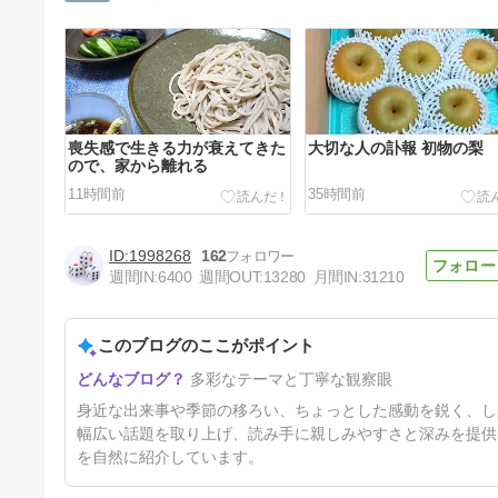
喪失感で生きる力が衰えてきた
大切な人の訃報 初物の梨
ので、家から離れる
11時間前
35時間前
1998268
162
週間IN:
6400
週間OUT:
13280
月間IN:
31210
このブログのここがポイント
逃した花火 高齢者のボケ防止
多彩なテーマと丁寧な観察眼
の習いごと。
5日前
身近な出来事や季節の移ろい、ちょっとした感動を鋭く、し
幅広い話題を取り上げ、読み手に親しみやすさと深みを提供
を自然に紹介しています。