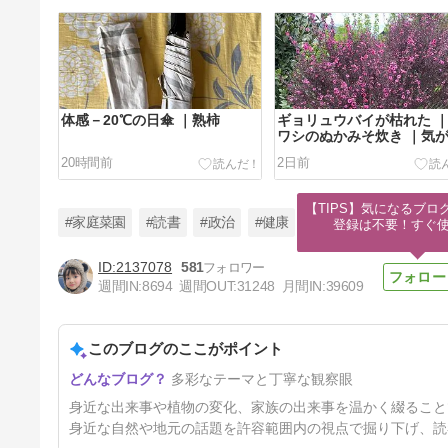
体感－20℃の日傘 ｜熟柿
ギョリュウバイが枯れた 
ワシのぬかみそ炊き ｜気
む
20時間前
2日前
【TIPS】気になるブロ
#家庭菜園
#読書
#政治
#健康
登録は不要！すぐ
2137078
581
週間IN:
8694
週間OUT:
31248
月間IN:
39609
暑さで道路が変形 ｜ミニほう
き ｜加工の仕事
このブログのここがポイント
5日前
多彩なテーマと丁寧な観察眼
身近な出来事や植物の変化、家族の出来事を温かく綴ること
身近な自然や地元の話題を許容範囲内の視点で掘り下げ、読