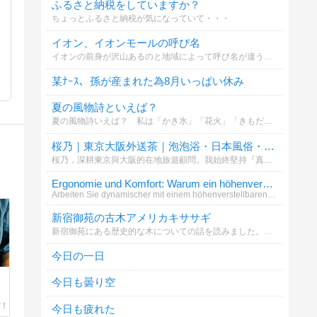
ふるさと納税をしていますか？
ちょっとふるさと納税が気になっていて・・・
イオン、イオンモールの呼び名
イオンの前身が沢山あるのと地域によって呼び名が違うことを知ったのでお聞きしたいです。記入漏れがあったらすみません(*_ _)՞՞この中にない場合はその他へお願い致します
某ﾅｰｽ、孫が産まれた為8月いっぱい休み
夏の風物詩といえば？
夏の風物詩いえば？ 私は「かき氷」「花火」「きもだめし」といったところです (^_^)v
桜乃｜東京大阪外送茶｜泡泡浴・日本風俗・上門服務LINE ID：3sk6 Tg： @Saku62 G
桜乃，深耕東京與大阪的在地旅遊顧問。我始終堅持『真實、透明、安全』的諮詢原則，致力於為每一位貴賓打造最純粹、高品質的深度日本在地體驗。不僅是資源的對接者，更是您旅途中的專業嚮導，讓每一刻都尊榮非凡。諮詢與合作請至：https://gleez
Ergonomie und Komfort: Warum ein höhenverstellbare
Arbeiten Sie dynamischer mit einem höhenverstellbaren Schreibtisch. Bewegung im Alltag wird unterstützt und Sicherheit g
新宿御苑の古木アメリカキササギ
新宿御苑にある歴史的な木についての話を読みました。あなたはこの木の魅力をどう感じますか？
今日の一日
・
今日も曇り空
今日も疲れた