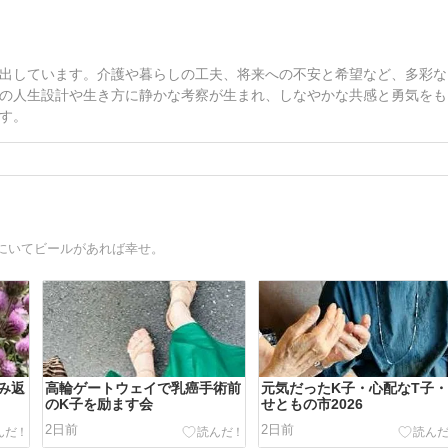
出しています。介護や暮らしの工夫、将来への不安と希望など、多彩な
の人生設計や生き方に静かな考察が生まれ、しなやかな共感と勇気をも
す。
にいてビールがあれば幸せ。
み返
高輪ゲートウェイで乳癌手術前
元気だったK子・心配なT子
のK子を励ます会
せともの市2026
2日前
2日前