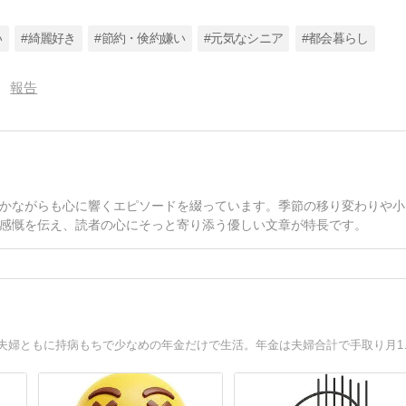
い
#綺麗好き
#節約・倹約嫌い
#元気なシニア
#都会暮らし
報告
かながらも心に響くエピソードを綴っています。季節の移り変わりや小
感慨を伝え、読者の心にそっと寄り添う優しい文章が特長です。
【大きな広告が出ないブログ】気がつけばブログ歴