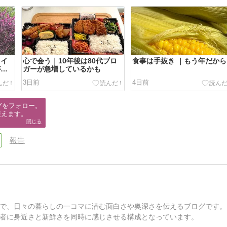
｜イ
心で会う｜10年後は80代ブロ
食事は手抜き ｜もう年だから
が沈
ガーが急増しているかも
3日前
4日前
グをフォロー。

使えます。
閉じる
報告
で、日々の暮らしの一コマに潜む面白さや奥深さを伝えるブログです。
者に身近さと新鮮さを同時に感じさせる構成となっています。