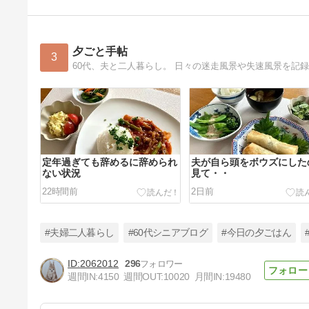
夕ごと手帖
3
60代、夫と二人暮らし。 日々の迷走風景や失速風景を記
定年過ぎても辞めるに辞められ
夫が自ら頭をボウズにした
ない状況
見て・・
22時間前
2日前
#夫婦二人暮らし
#60代シニアブログ
#今日の夕ごはん
2062012
296
週間IN:
4150
週間OUT:
10020
月間IN:
19480
夫婦のわだかまりを感じて夫と
話し合い・・