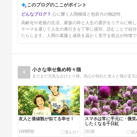
このブログのここがポイント
5日前
心に響く人間模様と包容力の物語性
高齢化や老後の生活、家族の絆と人生の選択をリアルに映し
テーマを通じて人生の奥行きを丁寧に描写。読むことで自分
たらします。人間の葛藤と成長を温かく見守る視点が特徴で
小さな幸せ集め時々猫
4
まだまだ元気なおひとり様。気心が知れた友人と猫が足元
友人と価値観が似てる幸せ！
スマホは常に手元に・微笑
したくなる千日紅
16時間前
2日前