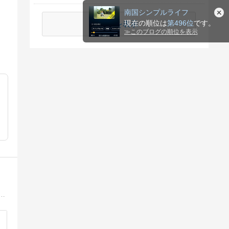
南国シンプルライフ
現在の順位は
第496位
です。
続きを表示
≫
このブログの順位を表示
19年。夫婦ともに持病もちで少なめの年金だけで生活。年金は夫婦合計で手取り月16万円台。食費・光熱費・通信費・日用品の合計は月4万円前後。使えるお金は雀の涙でも、明るく楽しく逞しく暮らしたい。