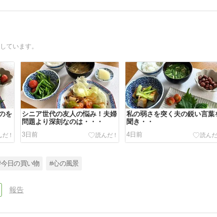
録しています。
のを
シニア世代の友人の悩み！夫婦
私の弱さを突く夫の鋭い言葉
問題より深刻なのは・・・
聞き・・
3日前
4日前
#今日の買い物
#心の風景
報告