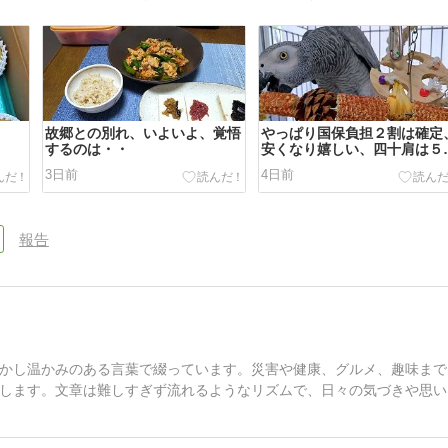
故郷との別れ、いよいよ、覚悟
やっぱり国保負担２割は確定
するのは・・
安くなり嬉しい、四十肩は５
月
3日前
4日前
報告
かし温かみのある言葉で綴っています。災害や健康、グルメ、趣味まで
します。文章は難しすぎず流れるようなリズムで、日々の気づきや思い