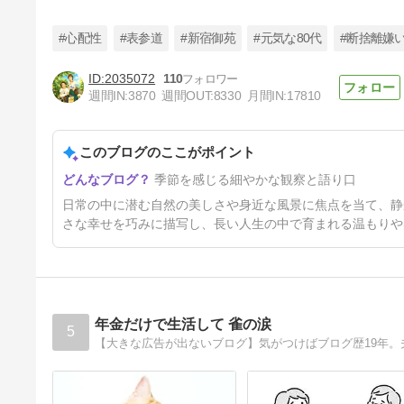
#心配性
#表参道
#新宿御苑
#元気な80代
#断捨離嫌
2035072
110
週間IN:
3870
週間OUT:
8330
月間IN:
17810
家庭を持った娘との付き合い
方・息子は嫁次第？
このブログのここがポイント
4日前
季節を感じる細やかな観察と語り口
日常の中に潜む自然の美しさや身近な風景に焦点を当て、静
さな幸せを巧みに描写し、長い人生の中で育まれる温もりや
年金だけで生活して 雀の涙
5