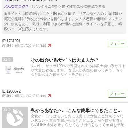
リアルタイム更新と匿名性で気軽に交流できる
両サイトとも匿名登録と目的別検索が可能で、リアルタイムの更新情報や
特定の趣味に特化した出会いを提供します。大人の恋愛や趣味のマッチン
グに焦点をあて、気軽に利用できる仕組みと無料トライアルを用意し、幅
広いニーズに応えています。
1781921
週間IN:
0
週間OUT:
30
月間IN:
10
22
その出会い系サイトは大丈夫か？
世の中、サクラ100％で運営されてる詐欺出会い系サイト
が大量に存在します。管理人が実際に使ってみて、ちゃ
んと出会えた優良サイトをご紹介！
1983572
週間IN:
0
週間OUT:
30
月間IN:
10
23
私からあなたへ｜こんな簡単にできたことはない、家から１歩も…
恋愛ゲームではモテるのに現実では女性と会話もできな
いあなたへ童貞で家からほとんど出なかった僕が女性か
らのLINE通知が止まらなくなり自信をもって童貞を卒業