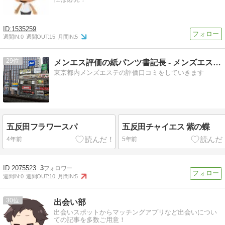
1535259
週間IN:
0
週間OUT:
15
月間IN:
5
29
メンエス評価の紙パンツ書記長 - メンズエステの評価口コミ
東京都内メンズエステの評価口コミをしていきます
五反田フラワースパ
五反田チャイエス 紫の蝶
4年前
5年前
2075523
3
週間IN:
0
週間OUT:
10
月間IN:
5
30
出会い部
出会いスポットからマッチングアプリなど出会いについ
ての記事を多数ご用意！