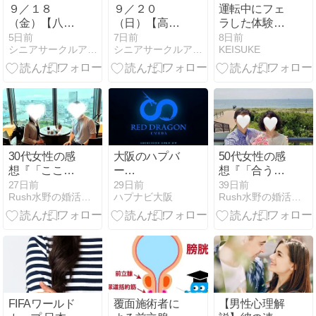
９／１８
９／２０
運転中にフェ
（金）【八重
（日）【高田
ラした体験
洲】５０歳-６
馬場】５０歳
談、白昼の国
5日前
7日前
8日前
シニアサークルアイビー
シニアサークルアイビー
KEISUKE
７歳・シング
以上・既婚＆
道で彼をイか
ル限定！《 乾
独身OK!《 秋
せた時の話
杯！連休前 花
連休楽しも
金☆秋恋しよ
う！スポーツ
♪》おとなの恋
de友活&若活♪
活＆花金交流
》 アイビーボ
会♪
ウリング交流
会♪
30代女性の感
大阪のハプバ
50代女性の感
想『「ここま
ー
想『「合う
で大切にして
「REDDRAGON
人」より「話
27日前
29日前
39日前
Rush水野の婚活ブログ
ハプナビ大阪
Rush水野の婚活ブログ
くれる人」と
梅田店」の口
し合える
出会えまし
コミや評判を
人」。価値観
た』
解説！
以上に大切だ
と思えたこ
と』
FIFAワールド
覆面施術者に
【男性心理解