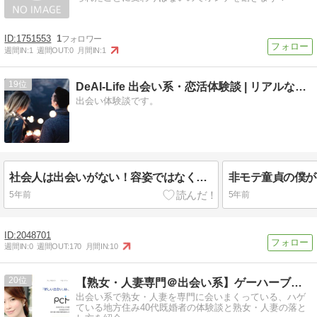
1751553
1
週間IN:
1
週間OUT:
0
月間IN:
1
19
DeAI-Life 出会い系・恋活体験談 | リアルな体験集
出会い体験談です。
社会人は出会いがない！容姿ではなく出会いの可能性を広げるには？！
5年前
5年前
2048701
週間IN:
0
週間OUT:
170
月間IN:
10
20
【熟女・人妻専門＠出会い系】ゲーハーブログ
出会い系で熟女・人妻を専門に会いまくっている、ハゲ
ている地方住み40代既婚者の体験談と熟女・人妻の落と