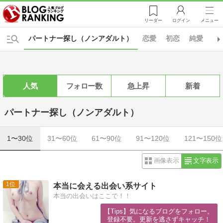
リーダー
ログイン
メニュー
パートナー探し（ノンアダルト）
恋愛
初恋
純愛
エ
人気
フォロー数
急上昇
新着
パートナー探し（ノンアダルト）
1〜30位
31〜60位
61〜90位
91〜120位
121〜150位
画像表示
文字表示
1
本当に会える出会い系サイト
本当の出会いはここで！！
【Tips】気になるブログをフォロー。

登録不要。更新を逃さずキャッチ！