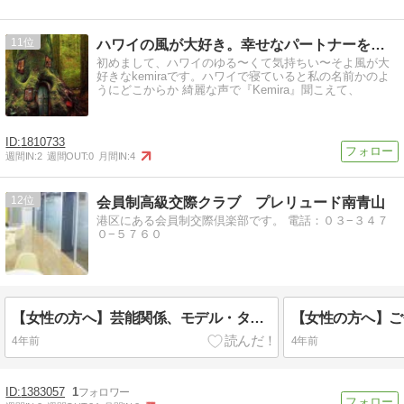
11
ハワイの風が大好き。幸せなパートナーを見つけた道のり。
初めまして、ハワイのゆる〜くて気持ちい〜そよ風が大
好きなkemiraです。ハワイで寝ていると私の名前かのよ
うにどこからか 綺麗な声で『Kemira』聞こえて、
1810733
週間IN:
2
週間OUT:
0
月間IN:
4
12
会員制高級交際クラブ プレリュード南青山
港区にある会員制交際倶楽部です。 電話：０３−３４７
０−５７６０
【女性の方へ】芸能関係、モデル・タレント・アイドルの方もお気軽にご相談くださいませ。秘密厳守。青山一丁目駅出口から徒歩２分。登録・撮影・相談全て無料。
4年前
4年前
1383057
1