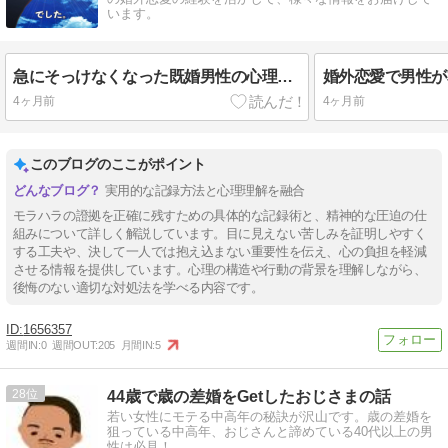
います。
急にそっけなくなった既婚男性の心理｜距離を置く時に考えていること
4ヶ月前
4ヶ月前
このブログのここがポイント
実用的な記録方法と心理理解を融合
モラハラの證拠を正確に残すための具体的な記録術と、精神的な圧迫の仕
組みについて詳しく解説しています。目に見えない苦しみを証明しやすく
する工夫や、決して一人では抱え込まない重要性を伝え、心の負担を軽減
させる情報を提供しています。心理の構造や行動の背景を理解しながら、
後悔のない適切な対処法を学べる内容です。
1656357
週間IN:
0
週間OUT:
205
月間IN:
5
28
44歳で歳の差婚をGetしたおじさまの話
若い女性にモテる中高年の秘訣が沢山です。歳の差婚を
狙っている中高年、おじさんと諦めている40代以上の男
性は必見！