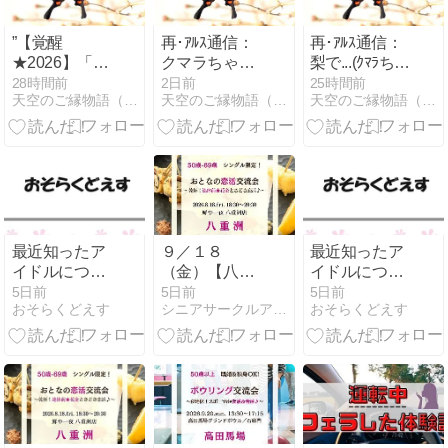
”【覚醒
再･ｱﾙｽ通信：
再･ｱﾙｽ通信：
★2026】「自
クマラちゃん
梨で...(ｸﾏﾗちゃ
我システムの
へ天空2より
んの健全さ/結
28時間前
2日前
25時間前
天空のご縁物語（ネオレムリアの世界を享受!）
天空のご縁物語（ネオレムリアの世界を享受!）
天空のご縁物語（ネオレムリアの世界を享受!）
嘘」保身とい
拗らせをこめ
果を急ぐより
う名の従属:他
て
大事なもの)
者に人生を捧
げ己を貶め続
ける自我の
最近知ったア
９／１８
最近知ったア
イドルについ
（金）【八重
イドルについ
て
洲】５０歳-６
て
5日前
5日前
5日前
おそらくどえす
シニアサークルアイビー
おそらくどえす
７歳・シング
ル限定！《 乾
杯！連休前 花
金☆秋恋しよ
♪》おとなの恋
活＆花金交流
会♪