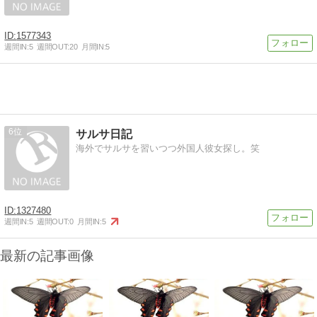
1577343
週間IN:
5
週間OUT:
20
月間IN:
5
6
サルサ日記
海外でサルサを習いつつ外国人彼女探し。笑
1327480
週間IN:
5
週間OUT:
0
月間IN:
5
最新の記事画像