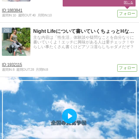
閉じる
1883841
週間IN:
10
週間OUT:
40
月間IN:
10
2
Night Lifeについて書いていくちょっとHなブログ
主な内容は「性生活」体験談や疑問なことを自分なりに
書いていくよ！エッチに興味がある人は要チェック！や
らしい事たくさん書くけどアソコ濡らしちゃダメだぞ？
1932115
週間IN:
8
週間OUT:
28
月間IN:
8
Play