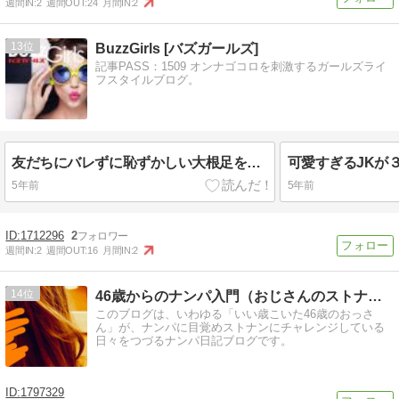
週間IN:
2
週間OUT:
24
月間IN:
2
13
BuzzGirls [バズガールズ]
記事PASS：1509 オンナゴコロを刺激するガールズライ
フスタイルブログ。
友だちにバレずに恥ずかしい大根足を解消する方法がスゴすぎるｗｗ
5年前
5年前
1712296
2
週間IN:
2
週間OUT:
16
月間IN:
2
14
46歳からのナンパ入門（おじさんのストナン実践日記ブログ）
このブログは、いわゆる「いい歳こいた46歳のおっさ
ん」が、ナンパに目覚めストナンにチャレンジしている
日々をつづるナンパ日記ブログです。
1797329