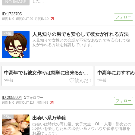
した…
1723705
週間IN:
0
週間OUT:
20
月間IN:
10
24
人見知りの男でも安心して彼女が作れる方法
人見知りで女性との会話が不安なあなたでも安心して彼
女が作れる方法を解説しています。
中高年でも彼女作りは簡単に出来るから焦らなくても大丈夫！
5年前
5年前
2055804
5
週間IN:
0
週間OUT:
117
月間IN:
9
25
出会い系万華鏡
出会いは時代の写し鏡。女子大生・OL・人妻・熟女との
出会いを楽しむための出会い系ノウハウや多彩な情報を
お届けします。