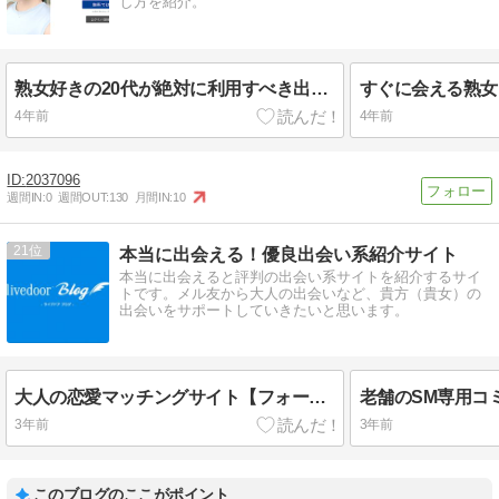
し方を紹介。
熟女好きの20代が絶対に利用すべき出会い系サイト5つ【理由も】
4年前
4年前
2037096
週間IN:
0
週間OUT:
130
月間IN:
10
21
本当に出会える！優良出会い系紹介サイト
本当に出会えると評判の出会い系サイトを紹介するサイ
トです。メル友から大人の出会いなど、貴方（貴女）の
出会いをサポートしていきたいと思います。
大人の恋愛マッチングサイト【フォーマッチ】
3年前
3年前
このブログのここがポイント