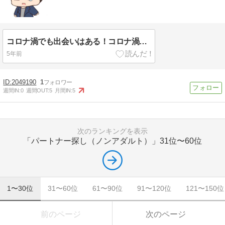
コロナ渦でも出会いはある！コロナ渦での出会いの作り方【2021年版】
5年前
2049190
1
週間IN:
0
週間OUT:
5
月間IN:
5
次のランキングを表示
「パートナー探し（ノンアダルト）」
31位〜60位
1〜30位
31〜60位
61〜90位
91〜120位
121〜150位
前のページ
次のページ