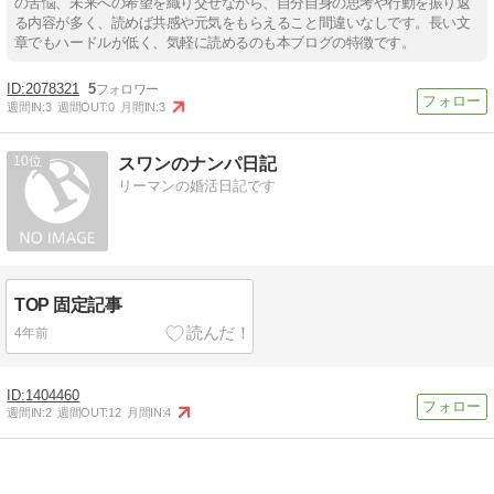
の苦悩、未来への希望を織り交ぜながら、自分自身の思考や行動を振り返
る内容が多く、読めば共感や元気をもらえること間違いなしです。長い文
章でもハードルが低く、気軽に読めるのも本ブログの特徴です。
2078321
5
週間IN:
3
週間OUT:
0
月間IN:
3
10
スワンのナンパ日記
リーマンの婚活日記です
TOP 固定記事
4年前
1404460
週間IN:
2
週間OUT:
12
月間IN:
4