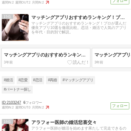
週間IN:
2
週間OUT:
2
月間IN:
2
15
マッチングアプリおすすめランキング！プロが選んだ優良アプリ
マッチングアプリのおすすめランキング！プロが選んだ
優良アプリ10選を徹底比較。恋活・婚活で人気のアプリ
を年代・目的別で解説。
マッチングアプリのおすすめランキング！プロが選んだ優良アプリ10選
3年前
3年前
#婚活
#恋愛
#恋活
#再婚
#マッチングアプリ
#パートナー探し
2103247
6
週間IN:
2
週間OUT:
0
月間IN:
2
16
アラフォー医師の婚活悲喜交々
アラフォー医師が婚活を始めます果たして完走できるの