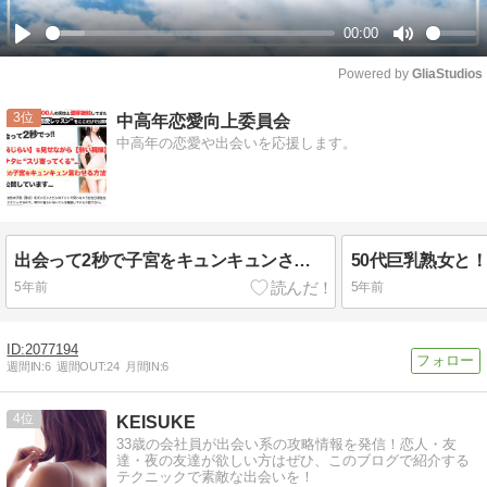
00:00
Play
Mute
Powered by 
GliaStudios
3
中高年恋愛向上委員会
中高年の恋愛や出会いを応援します。
出会って2秒で子宮をキュンキュンさせる男になる方法
50代巨乳熟女と
5年前
5年前
2077194
週間IN:
6
週間OUT:
24
月間IN:
6
4
KEISUKE
33歳の会社員が出会い系の攻略情報を発信！恋人・友
達・夜の友達が欲しい方はぜひ、このブログで紹介する
テクニックで素敵な出会いを！