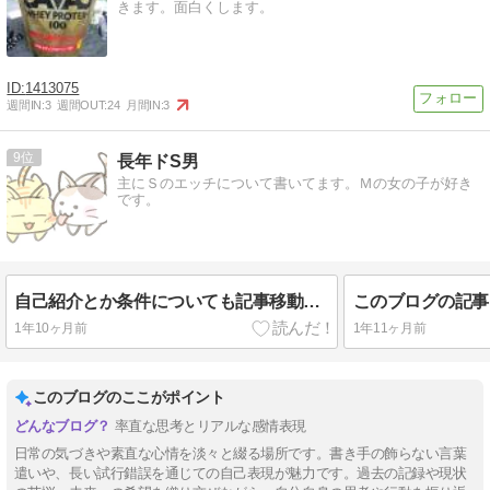
きます。面白くします。
1413075
週間IN:
3
週間OUT:
24
月間IN:
3
9
長年ドS男
主にＳのエッチについて書いてます。Ｍの女の子が好き
です。
自己紹介とか条件についても記事移動した
このブログの記事
1年10ヶ月前
1年11ヶ月前
このブログのここがポイント
率直な思考とリアルな感情表現
日常の気づきや素直な心情を淡々と綴る場所です。書き手の飾らない言葉
遣いや、長い試行錯誤を通じての自己表現が魅力です。過去の記録や現状