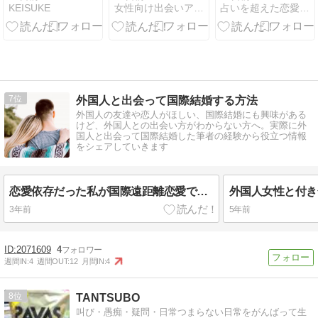
KEISUKE
女性向け出会いアプリの比較ランキング｜Noel
占いを超えた恋愛成就のしかた
ずばり、5ラ
裏ワザ！安全
から連絡こな
リーがベスト
な垢の作り方
い時のスピリ
チュアルな理
由
7
外国人と出会って国際結婚する方法
外国人の友達や恋人がほしい、国際結婚にも興味がある
けど、外国人との出会い方がわからない方へ。実際に外
国人と出会って国際結婚した筆者の経験から役立つ情報
をシェアしていきます
恋愛依存だった私が国際遠距離恋愛で彼が突然音信不通になってから復縁できるまでにやった事
3年前
5年前
2071609
4
週間IN:
4
週間OUT:
12
月間IN:
4
8
TANTSUBO
叫び・愚痴・疑問・日常つまらない日常をがんばって生