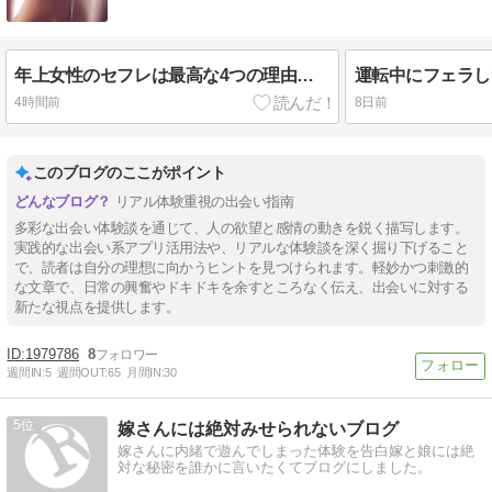
年上女性のセフレは最高な4つの理由！オススメの出会う方法も解説
4時間前
8日前
このブログのここがポイント
リアル体験重視の出会い指南
多彩な出会い体験談を通じて、人の欲望と感情の動きを鋭く描写します。
実践的な出会い系アプリ活用法や、リアルな体験談を深く掘り下げること
で、読者は自分の理想に向かうヒントを見つけられます。軽妙かつ刺激的
な文章で、日常の興奮やドキドキを余すところなく伝え、出会いに対する
新たな視点を提供します。
1979786
8
週間IN:
5
週間OUT:
65
月間IN:
30
5
嫁さんには絶対みせられないブログ
嫁さんに内緒で遊んでしまった体験を告白嫁と娘には絶
対な秘密を誰かに言いたくてブログにしました。