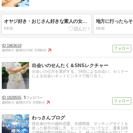
オヤジ好き・おじさん好きな素人の女の子をゲットできるのは出会い系しかなくないですか
5年前
5年前
1963619
週間IN:
0
週間OUT:
68
月間IN:
8
26
出会いのせんたく＆SNSレクチャー
出会いの仕方を選択する。SNSによる出会い。セミナー
による出会いネットビジネスで知り合う。
1828555
5
週間IN:
0
週間OUT:
6
月間IN:
6
27
わっさんブログ
現在進行中の婚外恋愛、夫婦関係、マッチングサイトを
使った相手の探し方、セックスについてなど。通算10年
の婚外恋愛の経験を活かして、様々な情報をお届けして