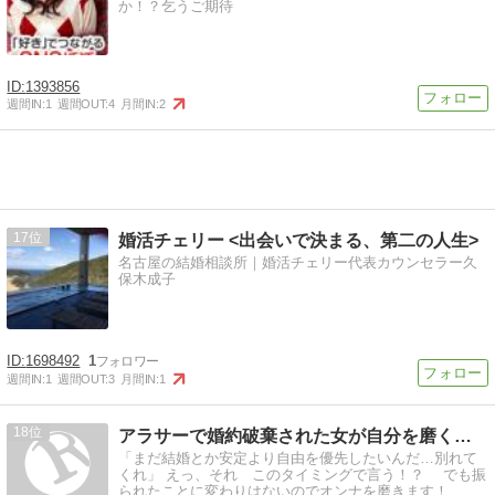
か！？乞うご期待
1393856
週間IN:
1
週間OUT:
4
月間IN:
2
17
婚活チェリー <出会いで決まる、第二の人生>
名古屋の結婚相談所｜婚活チェリー代表カウンセラー久
保木成子
1698492
1
週間IN:
1
週間OUT:
3
月間IN:
1
18
アラサーで婚約破棄された女が自分を磨くブログ
「まだ結婚とか安定より自由を優先したいんだ…別れて
くれ」 えっ、それ このタイミングで言う！？ でも振
られたことに変わりはないのでオンナを磨きます！