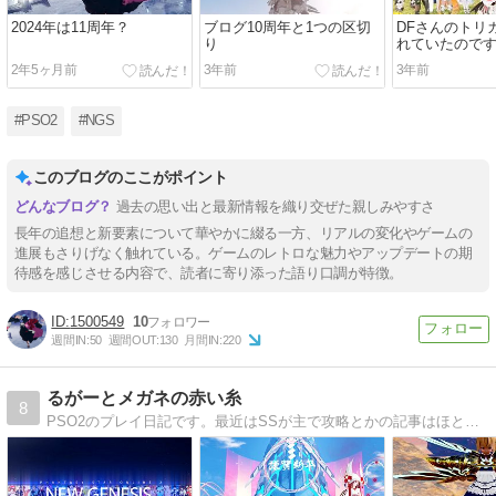
2024年は11周年？
ブログ10周年と1つの区切
DFさんのトリ
り
れていたので
2年5ヶ月前
3年前
3年前
#PSO2
#NGS
このブログのここがポイント
過去の思い出と最新情報を織り交ぜた親しみやすさ
長年の追想と新要素について華やかに綴る一方、リアルの変化やゲームの
進展もさりげなく触れている。ゲームのレトロな魅力やアップデートの期
待感を感じさせる内容で、読者に寄り添った語り口調が特徴。
1500549
10
週間IN:
50
週間OUT:
130
月間IN:
220
るがーとメガネの赤い糸
8
PSO2のプレイ日記です。最近はSSが主で攻略とかの記事はほとんどありませーん。