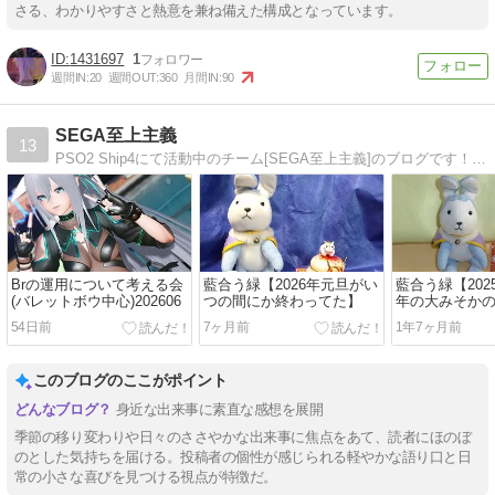
さる、わかりやすさと熱意を兼ね備えた構成となっています。
1431697
1
週間IN:
20
週間OUT:
360
月間IN:
90
SEGA至上主義
13
PSO2 Ship4にて活動中のチーム[SEGA至上主義]のブログです！ 4コママンガやイラスト、お役立ち情報？など盛り沢山です。
Brの運用について考える会
藍合う緑【2026年元旦がい
藍合う緑【20
(バレットボウ中心)202606
つの間にか終わってた】
年の大みそか
少々】
54日前
7ヶ月前
1年7ヶ月前
このブログのここがポイント
身近な出来事に素直な感想を展開
季節の移り変わりや日々のささやかな出来事に焦点をあて、読者にほのぼ
のとした気持ちを届ける。投稿者の個性が感じられる軽やかな語り口と日
常の小さな喜びを見つける視点が特徴だ。