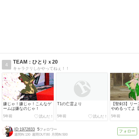
TEAM：ひとりｘ20
4
キャラクリしかやってねぇ！！
嫌じゃ！嫌じゃ！こんなゲ
T1の亡霊より
【聖剣3】リー
ームは嫌なのじゃ！
やめるってよ【
5年前
5年前
5年前
1972833
5
週間IN:
130
週間OUT:
80
月間IN:
500