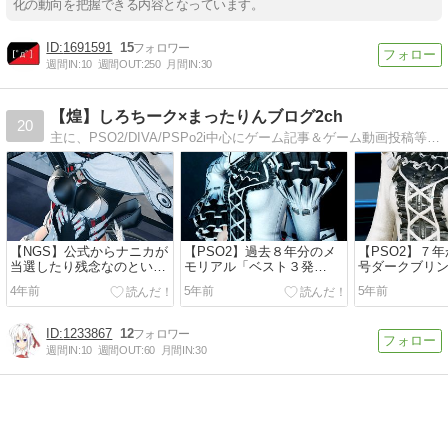
化の動向を把握できる内容となっています。
1691591
15
週間IN:
10
週間OUT:
250
月間IN:
30
【煌】しろちーク×まったりんブログ2ch
20
主に、PSO2/DIVA/PSPo2i中心にゲーム記事＆ゲーム動画投稿等書きます。たまには料理、スポーツ、日常生活等のリアルな出来事も書きますが、週に１，２回…
【NGS】公式からナニカが
【PSO2】過去８年分のメ
【PSO2】７
当選したり残念なのといろ
モリアル「ベスト３発
号ダークブリ
いろと
表！」
得！！
4年前
5年前
5年前
1233867
12
週間IN:
10
週間OUT:
60
月間IN:
30