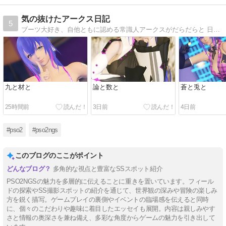
気の抜けたアークス日記
5
ブーツ大好き、自他ともに認める常識人アークスがだらだらと 日常で思ったことを綴るだけのブログ。 Phantasy Star Online2 New Genesis(PSO2NGS) Ship3 ソーンの片隅にいます
九と材と
論と数と
蒼と兎と
25時間前
3日前
4日前
#pso2
#pso2ngs
このブログのここがポイント
多角的な視点と豊富なSSスポット紹介
PSO2NGSの魅力を多層的に伝えることに重きを置いています。フィール
ドの探索やSS撮影スポットの紹介を通じて、世界観の深みや冒険の楽しみ
方を鋭く描写。ゲームプレイの裏側やイベントの臨場感を伝えると同時
に、個々のこだわりや趣味に着目したエッセイも展開。内容は親しみやす
さと情報の奥深さを兼ね備え、多彩な角度からゲームの魅力を引き出して