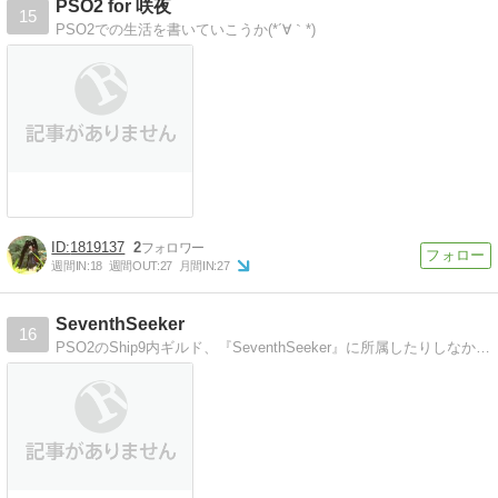
PSO2 for 咲夜
15
PSO2での生活を書いていこうか(*´∀｀*)
1819137
2
週間IN:
18
週間OUT:
27
月間IN:
27
SeventhSeeker
16
PSO2のShip9内ギルド、『SeventhSeeker』に所属したりしなかったりのキャラクターたちが織り成したり織り成さなかったりする、 おもに腐ったり…