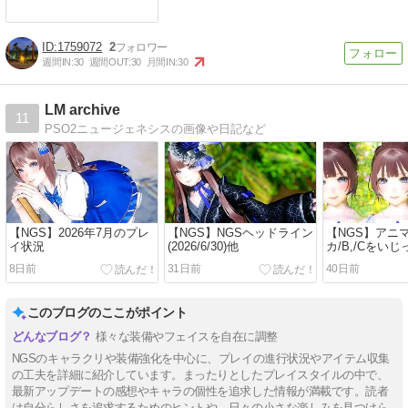
1759072
2
週間IN:
30
週間OUT:
30
月間IN:
30
LM archive
11
PSO2ニュージェネシスの画像や日記など
【NGS】2026年7月のプレ
【NGS】NGSヘッドライン
【NGS】アニ
イ状況
(2026/6/30)他
カ/B,/Cをい
8日前
31日前
40日前
このブログのここがポイント
様々な装備やフェイスを自在に調整
NGSのキャラクリや装備強化を中心に、プレイの進行状況やアイテム収集
の工夫を詳細に紹介しています。まったりとしたプレイスタイルの中で、
最新アップデートの感想やキャラの個性を追求した情報が満載です。読者
は自分らしさを追求するためのヒントや、日々の小さな楽しみを見つけら