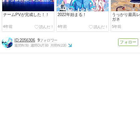
チームPVが完成した！！
2022年始まる！
うっかり最高
ガネ
4年前
4年前
5年前
2056306
9
週間IN:
50
週間OUT:
60
月間IN:
220