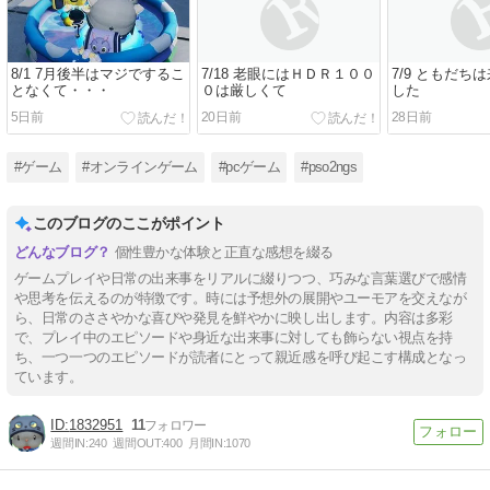
8/1 7月後半はマジでするこ
7/18 老眼にはＨＤＲ１００
7/9 ともだち
となくて・・・
０は厳しくて
した
5日前
20日前
28日前
#ゲーム
#オンラインゲーム
#pcゲーム
#pso2ngs
このブログのここがポイント
個性豊かな体験と正直な感想を綴る
ゲームプレイや日常の出来事をリアルに綴りつつ、巧みな言葉選びで感情
や思考を伝えるのが特徴です。時には予想外の展開やユーモアを交えなが
ら、日常のささやかな喜びや発見を鮮やかに映し出します。内容は多彩
で、プレイ中のエピソードや身近な出来事に対しても飾らない視点を持
ち、一つ一つのエピソードが読者にとって親近感を呼び起こす構成となっ
ています。
1832951
11
週間IN:
240
週間OUT:
400
月間IN:
1070