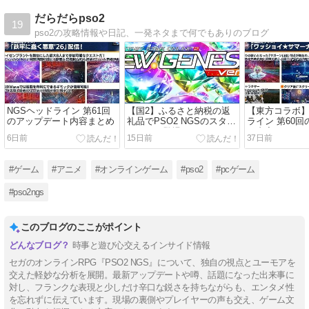
だらだらpso2
19
pso2の攻略情報や日記、一発ネタまで何でもありのブログ
NGSヘッドライン 第61回
【国2】ふるさと納税の返
【東方コラボ】
のアップデート内容まとめ
礼品でPSO2 NGSのスター
ライン 第60
ジェムが登場！
ト内容まとめ
6日前
15日前
37日前
#ゲーム
#アニメ
#オンラインゲーム
#pso2
#pcゲーム
#pso2ngs
このブログのここがポイント
時事と遊び心交えるインサイド情報
セガのオンラインRPG『PSO2 NGS』について、独自の視点とユーモアを
交えた軽妙な分析を展開。最新アップデートや噂、話題になった出来事に
対し、フランクな表現と少しだけ辛口な鋭さを持ちながらも、エンタメ性
を忘れずに伝えています。現場の裏側やプレイヤーの声も交え、ゲーム文