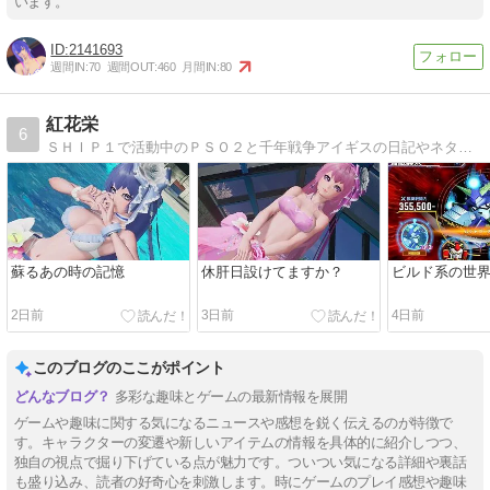
います。
2141693
週間IN:
70
週間OUT:
460
月間IN:
80
紅花栄
6
ＳＨＩＰ１で活動中のＰＳＯ２と千年戦争アイギスの日記やネタ、動画を投稿しています。
蘇るあの時の記憶
休肝日設けてますか？
ビルド系の世
2日前
3日前
4日前
このブログのここがポイント
多彩な趣味とゲームの最新情報を展開
ゲームや趣味に関する気になるニュースや感想を鋭く伝えるのが特徴で
す。キャラクターの変遷や新しいアイテムの情報を具体的に紹介しつつ、
独自の視点で掘り下げている点が魅力です。ついつい気になる詳細や裏話
も盛り込み、読者の好奇心を刺激します。時にゲームのプレイ感想や趣味