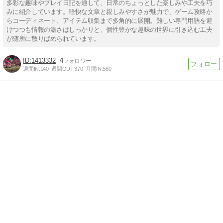
多彩な趣味やプレイ日記を通して、日常のちょっとした楽しみや工夫を巧
みに紹介しています。軽快な文章と親しみやすさが魅力で、ゲーム攻略か
らコーディネート、アイテム収集まで多角的に展開。難しい専門用語を避
けつつも情報の濃さはしっかりと、個性豊かな趣味の世界に引き込む工夫
が随所に散りばめられています。
1413332
4
週間IN:
140
週間OUT:
370
月間IN:
580