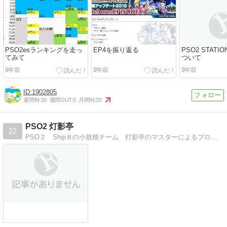
PSO2esランキングを走っ
EP4を振り返る
PSO2 STATI
てみて
ついて
9年前
9年前
9年前
1902805
週間IN:
10
週間OUT:
0
月間IN:
20
PSO2 灯影亭
22
PSO２ Ship８の小規模チーム 灯影亭のマスターによるブログです