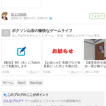
1729585
週間IN:
18
週間OUT:
0
月間IN:
18
ボクソン山谷の愉快なゲームライフ
17
主にPSO2を中心としたゲーム・音楽・漫画などのサブカル系を情報・感想を徒然と書いていくサイト
【配信】8/5（水）にTwitch
【お知らせ】長期ブログ未
【激安良作を
にて初配信します
更新だった件と今後の活動
ゆ～君が織り
について
ークコメディ
2日前
5日前
1年1ヶ月前
怖の採点』【
#ゲーム
#pso2
#pso2ngs
このブログのここがポイント
ゲーム紹介とソフト＆ハードの新情報中心