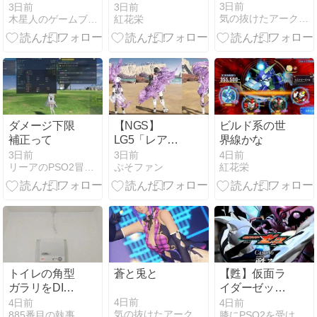
シュ ロストス
3日前
3日前
3日前
気の抜けたアークス日記
木星人のゲームブログ
紅花栄
トーリーズ[2
章自ら選んだ
道「2章2ー
8」
ダメージ下限
【NGS】
ビルド系の世
補正って
LG5「レアレ
界線かな
ンス」シリー
3日前
3日前
4日前
リーアのPSO2冒険記
ぷそファン
紅花栄
ズが実装され
るけど、カイ
ズに匹敵する
強さ＋扱いや
すい潜在、し
かもドロップ
しやすいらし
いらしい( •᷄ὤ•᷅
トイレの角型
蒼と兎と
【甦】仮面ラ
)
ガラリをDIY
イダーゼッツ
で人感式自動
第４６話感想
4日前
4日前
4日前
気の抜けたアークス日記
885番目の執事
膝にPSO2を受けてしまってな…
排気ファンに
とか