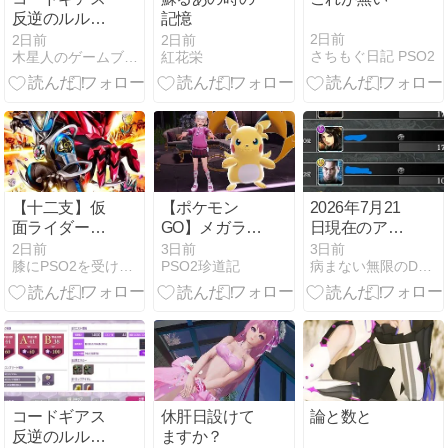
反逆のルルー
記憶
シュ ロストス
2日前
2日前
2日前
さちもぐ日記 PSO2
木星人のゲームブログ
紅花栄
トーリーズ[2
章自ら選んだ
道「2章2ー
9」
【十二支】仮
【ポケモン
2026年7月21
面ライダーマ
GO】メガライ
日現在のアク
イス製作発表
チュウはどっ
ティブユーザ
2日前
3日前
3日前
膝にPSO2を受けてしまってな…
PSO2珍道記
病まない無限のDの世界
PVの話
ちを育成すべ
ー数【龍オ
きか
ン】
コードギアス
休肝日設けて
論と数と
反逆のルルー
ますか？