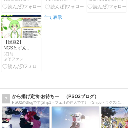
変更したお話
ガラリアタッ
チメントへの
全て表示
断熱施工も
【緑豆2】
NGSとずんだ
もんがコラボ
5日前
ぷそファン
なのだ！びっ
くりしますよ
ね
から揚げ定食-お待ちー （PSO2ブログ）
7
PSO2のBlogです(Ship1・フェオの住人です）（Ship5・ラグズにも居候中）