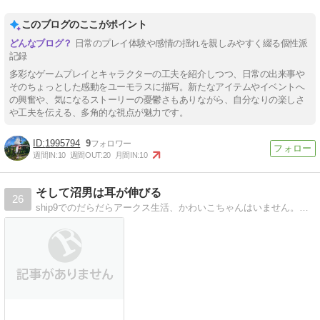
このブログのここがポイント
日常のプレイ体験や感情の揺れを親しみやすく綴る個性派
記録
多彩なゲームプレイとキャラクターの工夫を紹介しつつ、日常の出来事や
そのちょっとした感動をユーモラスに描写。新たなアイテムやイベントへ
の興奮や、気になるストーリーの憂鬱さもありながら、自分なりの楽しさ
や工夫を伝える、多角的な視点が魅力です。
1995794
9
週間IN:
10
週間OUT:
20
月間IN:
10
そして沼男は耳が伸びる
26
ship9でのだらだらアークス生活、かわいこちゃんはいません。割と真面目にesと向き合った記事を書いたりもしています（'ω'ｎ）