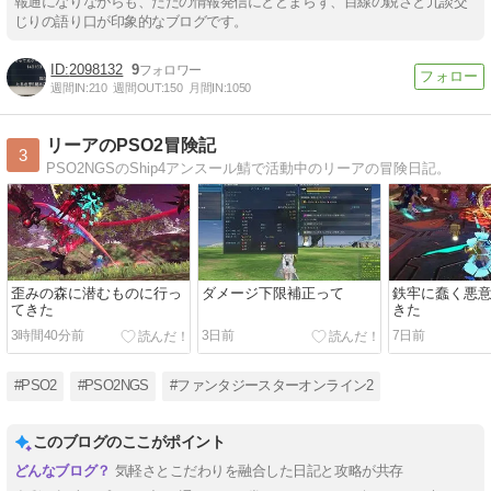
報通になりながらも、ただの情報発信にとどまらず、目線の鋭さと冗談交
じりの語り口が印象的なブログです。
2098132
9
週間IN:
210
週間OUT:
150
月間IN:
1050
リーアのPSO2冒険記
3
PSO2NGSのShip4アンスール鯖で活動中のリーアの冒険日記。
歪みの森に潜むものに行っ
ダメージ下限補正って
鉄牢に蠢く悪意
てきた
きた
3時間40分前
3日前
7日前
#PSO2
#PSO2NGS
#ファンタジースターオンライン2
このブログのここがポイント
気軽さとこだわりを融合した日記と攻略が共存