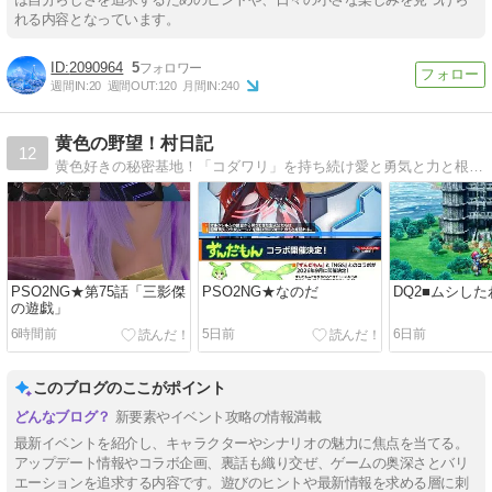
れる内容となっています。
2090964
5
週間IN:
20
週間OUT:
120
月間IN:
240
黄色の野望！村日記
12
黄色好きの秘密基地！「コダワリ」を持ち続け愛と勇気と力と根性で逆境を打ち砕け！
PSO2NG★第75話「三影傑
PSO2NG★なのだ
DQ2■ムシした
の遊戯」
6時間前
5日前
6日前
このブログのここがポイント
新要素やイベント攻略の情報満載
最新イベントを紹介し、キャラクターやシナリオの魅力に焦点を当てる。
アップデート情報やコラボ企画、裏話も織り交ぜ、ゲームの奥深さとバリ
エーションを追求する内容です。遊びのヒントや最新情報を求める層に刺