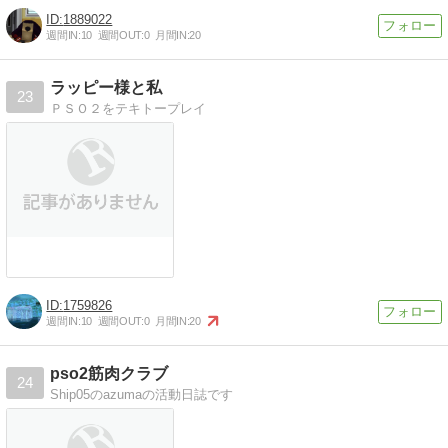
1889022
週間IN:
10
週間OUT:
0
月間IN:
20
ラッピー様と私
23
ＰＳＯ２をテキトープレイ
1759826
週間IN:
10
週間OUT:
0
月間IN:
20
pso2筋肉クラブ
24
Ship05のazumaの活動日誌です