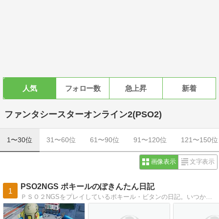
人気
フォロー数
急上昇
新着
ファンタシースターオンライン2(PSO2)
1〜30位
31〜60位
61〜90位
91〜120位
121〜150位
画像表示
文字表示
PSO2NGS ポキールのぽきんたん日記
1
ＰＳＯ２NGSをプレイしているポキール・ビタンの日記。いつか終わりを迎えるときに、懐かしく振り返れたら・・・と思います