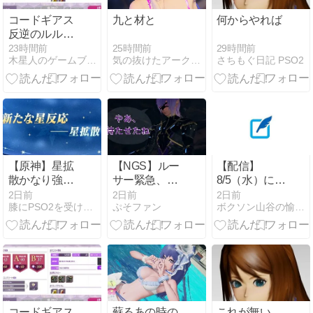
コードギアス
九と材と
何からやれば
反逆のルルー
シュ ロストス
25時間前
29時間前
23時間前
気の抜けたアークス日記
さちもぐ日記 PSO2
木星人のゲームブログ
トーリーズ[2
章自ら選んだ
道「2章2ー
10」
【原神】星拡
【NGS】ルー
【配信】
散かなり強そ
サー緊急、新
8/5（水）に
う…というか
武器、東方コ
Twitchにて初
2日前
2日前
2日前
膝にPSO2を受けてしまってな…
ぷそファン
ボクソン山谷の愉快なゲームライフ
サンドローネ
ラボ、EXレベ
配信します
更に強化され
ル40… 8/5は
てて草
アップデート
盛り沢山！？
貴様ら何から
始める？( •᷄ὤ•᷅
)
コードギアス
蘇るあの時の
これが無い