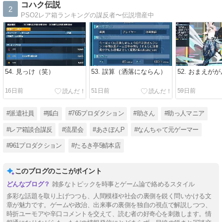
コハク伝説
2
PSO2レア箱ランキングの謀反者〜伝説増産中
54. 見っけ（笑）
53. 誤算（洒落にならん）
52. おまえが
16日前
51日前
59日前
#派遣社員
#狐白
#765プロダクション
#助さん
#助っ人マニア
#レア箱談合謀反
#流星会
#あさぽんP
#なんちゃて元ゲーマー
#961プロダクション
#たるき亭5鯖本店
このブログのここがポイント
雑多なトピックを時事とゲーム論で絡めるスタイル
多彩な話題を取り上げつつも、人間模様や社会の裏側を鋭く問いかける文
章が魅力です。ゲームや政治、出来事の裏側を独自の視点で解説しつつ、
時折ユーモアや辛口コメントを交えて、読む者の好奇心を刺激します。情