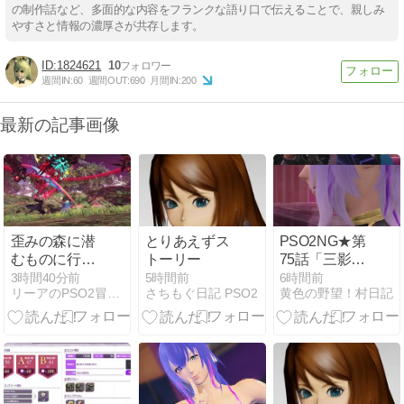
の制作話など、多面的な内容をフランクな語り口で伝えることで、親しみ
やすさと情報の濃厚さが共存します。
1824621
10
週間IN:
60
週間OUT:
690
月間IN:
200
最新の記事画像
歪みの森に潜
とりあえずス
PSO2NG★第
むものに行っ
トーリー
75話「三影傑
てきた
の遊戯」
3時間40分前
5時間前
6時間前
リーアのPSO2冒険記
さちもぐ日記 PSO2
黄色の野望！村日記