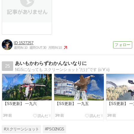
1527257
週間IN:
10
週間OUT:
30
月間IN:
10
あいもかわらずわかんないなりに
25
NGSになっても スクリーンショット”だけ”です (о´∀`о)
【SS更新】 一九六
【SS更新】 一九五
【SS更新】 
3年前
3年前
3年前
#スクリーンショット
#PSO2NGS