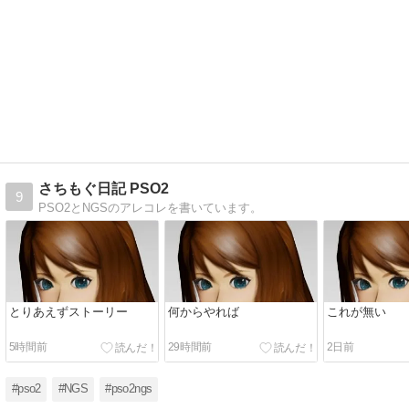
さちもぐ日記 PSO2
9
PSO2とNGSのアレコレを書いています。
とりあえずストーリー
何からやれば
これが無い
5時間前
29時間前
2日前
#pso2
#NGS
#pso2ngs