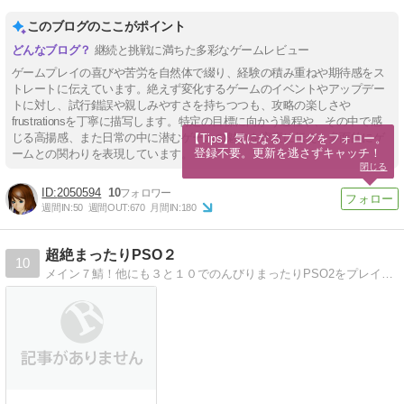
このブログのここがポイント
継続と挑戦に満ちた多彩なゲームレビュー
ゲームプレイの喜びや苦労を自然体で綴り、経験の積み重ねや期待感をス
トレートに伝えています。絶えず変化するゲームのイベントやアップデー
トに対し、試行錯誤や親しみやすさを持ちつつも、攻略の楽しさや
frustrationsを丁寧に描写します。特定の目標に向かう過程や、その中で感
じる高揚感、また日常の中に潜むゲームの魅力を率直に伝え、多面的にゲ
【Tips】気になるブログをフォロー。

登録不要。更新を逃さずキャッチ！
ームとの関わりを表現しています。
閉じる
2050594
10
週間IN:
50
週間OUT:
670
月間IN:
180
超絶まったりPSO２
10
メイン７鯖！他にも３と１０でのんびりまったりPSO2をプレイしてる日記帳です〜ヽ(o´∀｀o)PS４でプレイしてるけどたまにvitaでもやってます