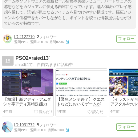
ゲームやソフトウェアの最新セール情報や実操レビュー、ハードウェアの
感想などをカジュアルに伝える内容になっています。購入体験やプレイ感
想を通して、読者が気になるアイテムを見つけやすい構成です。幅広いジ
ャンルや価格帯をカバーしながらも、ポイントを絞った情報提供を心がけ
ているのが特徴です。
2127719
2
週間IN:
12
週間OUT:
24
月間IN:
36
PSO2×raied13´
18
ship3にて、自由気ままに活動中
【相場】新アディ・アムダ
【緊急メンテ終了】クエス
【イラストが可
シャ等アディ系特殊能力の
トなどにおいてゲームが正
アフタル&ホル
価格/AC支援アイテムセレ
常にプレイできない問題の
ウィン]⇒[Sハ
4年前
4年前
4年前
クト4【PSO2:NGS】
対策【PSO2:NGS】
ップ【PSO2e
1931772
5
週間IN:
10
週間OUT:
0
月間IN:
100