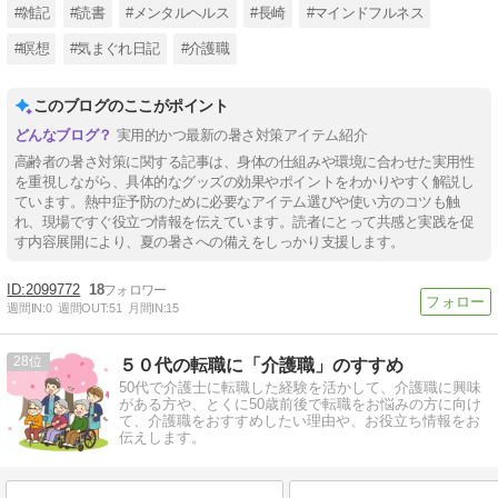
#雑記
#読書
#メンタルヘルス
#長崎
#マインドフルネス
#瞑想
#気まぐれ日記
#介護職
このブログのここがポイント
実用的かつ最新の暑さ対策アイテム紹介
高齢者の暑さ対策に関する記事は、身体の仕組みや環境に合わせた実用性
を重視しながら、具体的なグッズの効果やポイントをわかりやすく解説し
ています。熱中症予防のために必要なアイテム選びや使い方のコツも触
れ、現場ですぐ役立つ情報を伝えています。読者にとって共感と実践を促
す内容展開により、夏の暑さへの備えをしっかり支援します。
2099772
18
週間IN:
0
週間OUT:
51
月間IN:
15
28
５０代の転職に「介護職」のすすめ
50代で介護士に転職した経験を活かして、介護職に興味
がある方や、とくに50歳前後で転職をお悩みの方に向け
て、介護職をおすすめしたい理由や、お役立ち情報をお
伝えします。