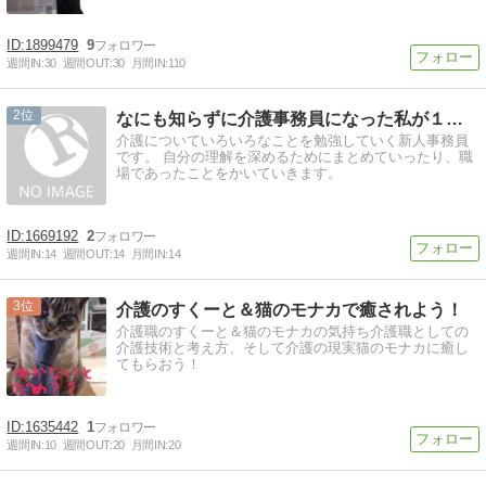
1899479
9
週間IN:
30
週間OUT:
30
月間IN:
110
2
なにも知らずに介護事務員になった私が１人前を目指していくブ…
介護についていろいろなことを勉強していく新人事務員
です。 自分の理解を深めるためにまとめていったり、職
場であったことをかいていきます。
1669192
2
週間IN:
14
週間OUT:
14
月間IN:
14
3
介護のすくーと＆猫のモナカで癒されよう！
介護職のすくーと＆猫のモナカの気持ち介護職としての
介護技術と考え方、そして介護の現実猫のモナカに癒し
てもらおう！
1635442
1
週間IN:
10
週間OUT:
20
月間IN:
20