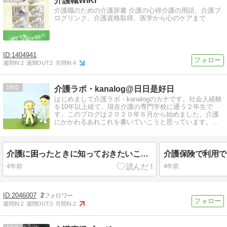
介護職WIKI
介護職のための介護辞書 介護の心得介護の用語、介護ブ
ログリンク、介護資格取得、医学から心のケアまで
1404941
週間IN:
2
週間OUT:
2
月間IN:
4
16
介護ラボ・kanalog@日日是好日
はじめまして介護ラボ・kanalogのカナです。社会人経験
を10年以上経て、現在介護の専門学校に通う２年生で
す。このブログは２０２０年６月から始めました。介護
にかかわるあれこれを書いていこうと思っています。よ
ろしくお願いします♪
介護に困ったときに知っておきたいこと（相談窓口・手続き）
4年前
4年前
2046007
2
週間IN:
2
週間OUT:
3
月間IN:
2