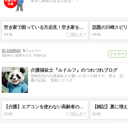
業界に興味のある方必見！！
空き家で困っている方必見！空き家を管理してるサービス見つけました
3年前
4年前
1929543
5
週間IN:
0
週間OUT:
32
月間IN:
16
27
介護福祉士『ルドルフ』のつれづれブログ
長崎在住の介護福祉士が書いた日々の様子や、考え、読
書の記録。 気楽にどうぞ！
【介護】エアコンを使わない高齢者の熱中症対策｜「大丈夫」が一番危険！命を守るために今日からできる工夫
3日前
8日前