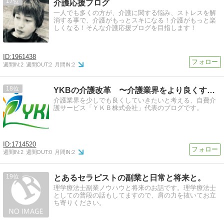
17
介護応援ブログ
一人でも多くの方が、介護に関する悩み、ストレスを解
消する事で、介護がもっとスキになる！介護がもっと楽
しくなる！そんな介護応援ブログを目指します！
1961438
週間IN:
2
週間OUT:
2
月間IN:
2
18
YKBの介護改革 〜介護業界をより良くするために〜
介護業界を少しでも良くしていきたいと考える、自費介
護サービス「ＹＫＢ株式会社」代表のブログです。
1714520
週間IN:
2
週間OUT:
0
月間IN:
2
19
とあるセラピストの副業と日常と将来と。
理学療法士副業ノウハウと将来のお話です。理学療法士
としての普段の話もしてますので、肩の力を抜いてお立
ち寄りください。