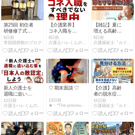
第25回 初任者
【介護業界】
【雑記】夏に
研修修了式📖
コネ入職をす
増える高齢者
✍
べきでない理
の救急搬送。
6日前
8日前
8日前
常陸国府館のブログ
介護士ハレくんの脳内日記
介護福祉士『ルドルフ』のつれづれブログ
由
その理由と
は？命を守る
ために今でき
る暑さ対策
新人介護士を
♡ 期末面談 ♡
【介護】高齢
退職に追い込
者の脱水症状
む輩を『日本
を見分ける方
13日前
12日前
15日前
★・*The precious article *・★
介護士ハレくんの脳内日記
介護福祉士『ルドルフ』のつれづれブログ
人の敵認定』
法｜介護福祉
しよう
士が教える早
期発見のポイ
ントと家庭で
できる対策