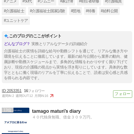
#アニメ
#50代
#ジムニー
#家計簿
#初任者研修
#介護職員
#介護福祉士
#介護福祉士国家試験
#団地
#特養
#給料公開
#ユニットケア
このブログのここがポイント
実務とリアルなデータの詳細紹介
介護福祉士の実情を詳細な給与や勤務シフトを通じて、リアルな働き方や
環境を伝えることに徹底しています。最新の給与公開から業界の動向、健
康診断や勤務スケジュールまで、多角的な情報をわかりやすく掘り下げて
おり、現役の介護職の視点から実情を浮き彫りにしています。具体的な数
字とともに働く現場のリアルを丁寧に伝えることで、読者は安心感と共感
を得られる内容です。
2053351
16
週間IN:
2
週間OUT:
12
月間IN:
16
13
tamago maturi’s diary
４０代独身無職、借金３０９万円。