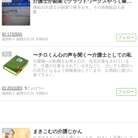
7
介護士が副業でクラウドワークスやって稼ぐよ
薄給の介護士が副業で稼ぎます。その他無駄話も多
数・・・
1732555
週間IN:
4
週間OUT:
16
月間IN:
8
8
〜チロくん心の声を聞く〜介護士としての私
介護職への転職をお考えの方、在宅介護をされている
方、介護の仕事をされている方などに、少しでも明日へ
の活力となるよう情報発信しています。お気軽に遊びに
来て下さい。
2010283
5
週間IN:
3
週間OUT:
24
月間IN:
6
9
まきこむの介護じかん
ケアマネとして日々感じたことを、やさしく言葉にして