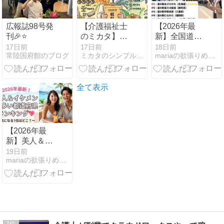
広報誌98号発
【介護福祉士
【2026年最
刊🎉⭐️
のミカタ】介
新】全国道の
護職の給料公
駅ランキング
17日前
17日前
18日前
常陸国府館のブログ
ミカタのシンプルスタイル
mariaの欲張りめぐりガイド
開2026年7月
TOP5🚗✨絶対
分
行きたいおす
すめスポット
を大公開！
全て表示
【2026年最
新】美人＆イ
ケメンが多い
19日前
mariaの欲張りめぐりガイド
都道府県ラン
キング！💖目
の保養になる
旅行先はこ
こ！