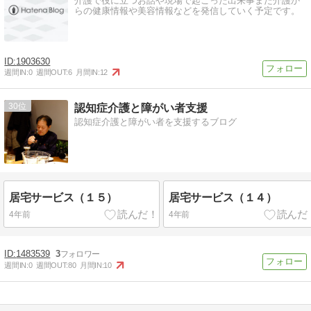
介護で役に立つお話や現場で起こった出来事また介護か
らの健康情報や美容情報などを発信していく予定です。
1903630
週間IN:
0
週間OUT:
6
月間IN:
12
30
認知症介護と障がい者支援
認知症介護と障がい者を支援するブログ
居宅サービス（１５）
居宅サービス（１４）
4年前
4年前
1483539
3
週間IN:
0
週間OUT:
80
月間IN:
10