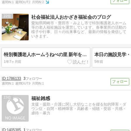
週間IN:
1
週間OUT:
2
月間IN:
2
22
社会福祉法人おかざき福祉会のブログ
愛知県岡崎市・豊田市・みよし市で特別養護老人ホーム
等の老人福祉施設を運営しています。各事業所の活動の
様子や行事、日々の出来事など、最新の情報を発信して
いきます。
特別養護老人ホームうねべの里 新年をお迎え
1年7ヶ月前
5年前
1786133
3
週間IN:
1
週間OUT:
9
月間IN:
1
23
福祉雑感
支援・援助・介護に関し大切なことを綴る知的障害・ダ
ウン症・自閉・精神障害・高齢者・傾聴・受容・共感・
虐待・暴力
1405385
1