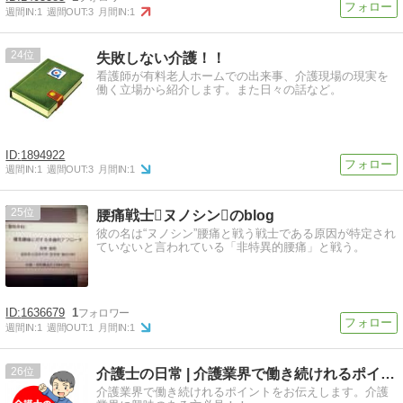
週間IN:
1
週間OUT:
3
月間IN:
1
24
失敗しない介護！！
看護師が有料老人ホームでの出来事、介護現場の現実を
働く立場から紹介します。また日々の話など。
1894922
週間IN:
1
週間OUT:
3
月間IN:
1
25
腰痛戦士ヌノシンのblog
彼の名は“ヌノシン”腰痛と戦う戦士である原因が特定され
ていないと言われている「非特異的腰痛」と戦う。
1636679
1
週間IN:
1
週間OUT:
1
月間IN:
1
26
介護士の日常 | 介護業界で働き続けれるポイントをお伝…
介護業界で働き続けれるポイントをお伝えします。介護