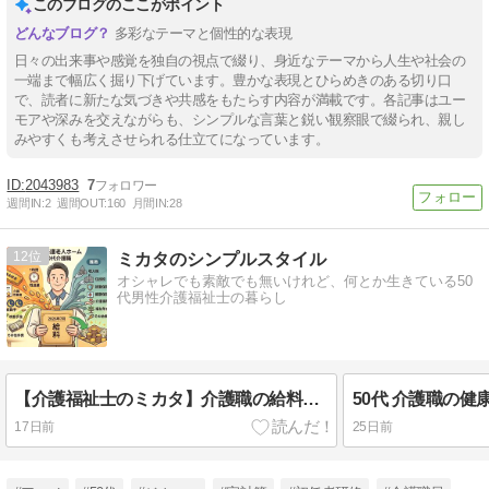
このブログのここがポイント
多彩なテーマと個性的な表現
日々の出来事や感覚を独自の視点で綴り、身近なテーマから人生や社会の
一端まで幅広く掘り下げています。豊かな表現とひらめきのある切り口
で、読者に新たな気づきや共感をもたらす内容が満載です。各記事はユー
モアや深みを交えながらも、シンプルな言葉と鋭い観察眼で綴られ、親し
みやすくも考えさせられる仕立てになっています。
2043983
7
週間IN:
2
週間OUT:
160
月間IN:
28
12
ミカタのシンプルスタイル
オシャレでも素敵でも無いけれど、何とか生きている50
代男性介護福祉士の暮らし
【介護福祉士のミカタ】介護職の給料公開2026年7月分
50代 介護職の健康
17日前
25日前