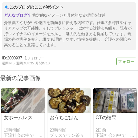
このブログのここがポイント
肯定的なイメージと具体的な支援策を詳述
介護職のやりがいや魅力を前向きに伝える内容です。仕事の多様性やキャ
リアアップの可能性、そしてプレッシャーに対する対処法も紹介。読者が
持つマイナスのイメージを払拭し、魅力的な働き方を提案しています。現
場の声や実例を交え、誰でも理解しやすい情報を提供し、介護への関心を
高めることを意識しています。
2000937
1
週間IN:
5
週間OUT:
35
月間IN:
10
最新の記事画像
女ホームレス
おうちごはん
CTの結果
19時間前
23時間前
2日前
下流社会の中で 社交不安障害編
ブリスでラン茶々
下流社会の中で 社交不安障害編