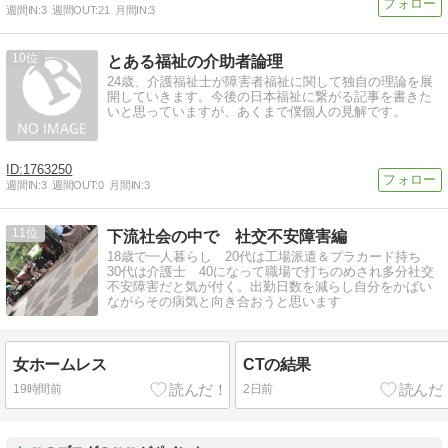
週間IN:
3
週間OUT:
21
月間IN:
3
10
とある福祉の介助者論理
24歳、介護福祉士が障害者福祉に関して独自の理論を展
開していきます。今後の日本福祉に繋がる記事を書きた
いと思っていますが、あくまで僕個人の見解です。
1763250
週間IN:
3
週間OUT:
0
月間IN:
3
11
下流社会の中で 社交不安障害編
18歳で一人暮らし 20代は工場派遣＆プラカード持ち
30代は介護士 40になって職場で打ちのめされ多分社交
不安障害だと気が付く。出勤日数を減らし自分をかばい
ながらその病気と向き合おうと思います
女ホームレス
CTの結果
19時間前
2日前