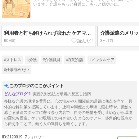
います。介護をもっと身近に、もっと穏やかに。
利用者と打ち解けられず疲れたケアマネへ｜”自然体”で関わるコツと、限界が来た時の選択肢
90日前
3ヶ月前
#ストレス
#介護
#介護職員
#在宅介護
#メンタルケア
#仕事辞めたい
このブログのここがポイント
実践的対処法と環境の見直し指南
多様な介護の現場を背景に、心の悩みや人間関係の課題に焦点を当て、具
体的な解決策を提案しています。上司や同僚との摩擦に悩む時や、孤独を
感じる派遣スタッフに寄り添う内容で、自身の感情を受け止めながら環境
の変化も促進。ケアの現場での向き合い方と心のケアを、多角的な視点か
ら伝えることで、働く人の気持ちを軽くします。
2129919
7