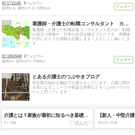
1711145
3
週間IN:
10
週間OUT:
10
月間IN:
10
5
看護師・介護士の転職コンサルタント カンゴワークス石川の日記
看護師・介護士の転職支援コンサルタント石川が、転職
に役立つ情報や、日常の生活を綴るブログです。求職者
の方にオトクな情報も記載します！よろしくい願いしま
す。
1893948
2
週間IN:
6
週間OUT:
0
月間IN:
6
6
とある介護士のつぶやきブログ
埼玉県の福祉士施設で介護士をしています。介護に関す
る気になるニュースや有益な情報などをつぶやいていけ
たらと思っています！
介護とは？家族が最初に知るべき基礎知識と相談先
4ヶ月前
1年10ヶ月前