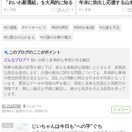
「れいわ新選組」を大局的に知る
年末に炊出し応援する山
8ヶ月前
8ヶ月前
#介護職
#デイサービス
#50代男性
#50代の転職
#介護士不足
#介護士の心がまえ
#介護の仕事の魅力
このブログのここがポイント
鋭い分析と多角的な考察が光る解説
時事や政策の背景を掘り下げ、単なる表面的な情報にとどまらず、多面的
な視点を提供します。介護や政治に関する問題についても、具体的な事例
や歴史的背景を交えながら、読む人の理解と関心を引き出す内容となって
います。豊富なデータや現場の声を基に、現状と未来を見据えた洞察力が
特徴です。難しい論点も平易に解説し、確かな知見を伝える役割を担って
います。
2115785
8
週間IN:
0
週間OUT:
15
月間IN:
15
29
じいちゃんは今日も”への字”ぐち