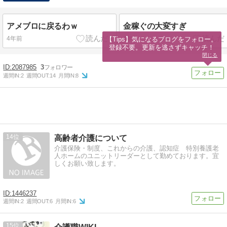
アメブロに戻るわｗ
金稼ぐの大変すぎ
4年前
4年前
【Tips】気になるブログをフォロー。

登録不要。更新を逃さずキャッチ！
閉じる
2087985
3
週間IN:
2
週間OUT:
14
月間IN:
8
14
高齢者介護について
介護保険・制度、これからの介護、認知症 特別養護老
人ホームのユニットリーダーとして勤めております。宜
しくお願い致します。
1446237
週間IN:
2
週間OUT:
6
月間IN:
6
15