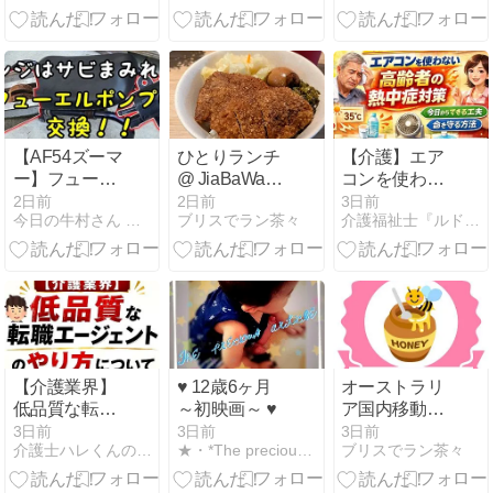
【AF54ズーマ
ひとりランチ
【介護】エア
ー】フューエ
@ JiaBaWay,
コンを使わな
ルポンプ交換
Brisbane CBD
い高齢者の熱
2日前
2日前
3日前
今日の牛村さん 介護と育児と改造日誌
ブリスでラン茶々
介護福祉士『ルドルフ』のつれづれブログ
＆シートフレ
中症対策｜
ーム塗装の
「大丈夫」が
巻。
一番危険！命
を守るために
今日からでき
る工夫
【介護業界】
♥ 12歳6ヶ月
オーストラリ
低品質な転職
～初映画～ ♥
ア国内移動の
エージェント
検疫
3日前
3日前
3日前
介護士ハレくんの脳内日記
★・*The precious article *・★
ブリスでラン茶々
のやり方につ
いて