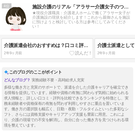
4
施設介護のリアル「アラサー介護女子のつぶやき」
★現役介護職員：介護老人ホームで働くアラサー女子が
介護施設の現状を紹介します！これから親御さんを施設
に預けようと検討している方は参考にしてみてくださ
い！
介護派遣会社のおすすめは？口コミ評判の比較なら介護派遣ランキング
2年9ヶ月前
2年9ヶ月前
このブログのここがポイント
実務経験不要・高時給求人充実
多様な働き方と充実のサポートで、派遣を介した介護キャリアを確立でき
る情報を提供しています。経験や資格の有無に関わらず気軽に始められる
求人情報と、詳しい口コミ・評判を比較できるランキングを特徴とし、実
務未経験者や資格保有の有無を問わず利用しやすさに重点を置いていま
す。働き方の選択肢も幅広く、日勤・夜勤・フルタイムといった多彩なシ
フト、さらには資格支援やキャリアアップ支援も豊富に用意。これによ
り、介護の現場での不安を解消し、自分に合った働き方を見つけられる環
境を整えています。