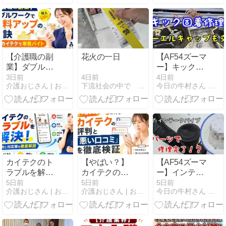
【介護職の副
花火の一日
【AF54ズーマ
業】ダブルワ
ー】キックペ
ークで給料ア
ダル固着修理
4日前
3日前
4日前
下流社会の中で 社交不安障害編
介護おじさん | おじさん介護士が介護の悩みを解決
今日の牛村さん 介護と育児と改造日誌
ップの秘訣｜
の巻。
カイテクで単
発バイト
カイテクのト
【やばい？】
【AF54ズーマ
ラブルを解
カイテクの評
ー】インテー
決！｜具体例
判と「悪い口
クパイプ貧乏
5日前
5日前
5日前
介護おじさん | おじさん介護士が介護の悩みを解決
介護おじさん | おじさん介護士が介護の悩みを解決
今日の牛村さん 介護と育児と改造日誌
と対応策を徹
コミ」を徹底
修理！？の
底解説
検証｜SNSで
巻。
の評価も紹介