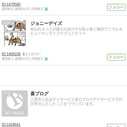
1470580
週間IN:
2
週間OUT:
0
月間IN:
2
20
ジョニーデイズ
拾われネコと介護士の女の子を取り巻く物語アニマル＆
ヒューマンライフラブコメディー
1458158
1
週間IN:
1
週間OUT:
3
月間IN:
2
21
喜ブログ
八尾市にあるデイサービス喜のブログデイサービスでの
日常やふとしたことをつづっています。
1419641