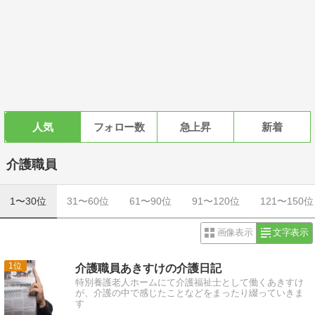
人気
フォロー数
急上昇
新着
介護職員
1〜30位
31〜60位
61〜90位
91〜120位
121〜150位
画像表示
文字表示
1
介護職員あきすけの介護日記
特別養護老人ホームにて介護福祉士として働くあきすけ
が、介護の中で感じたことなどをまったり綴っていきま
す