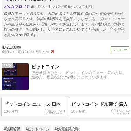
創世記の引用と暗号資産への入門解説
多彩なテーマを織り交ぜ、古典的叙述と現代最前線の暗号資産技術を融合
させる記事群です。神話の世界観を導入部にしながらも、ブロックチェー
ンや生成AIの仕組みを理解しやすく解説しています。その構成は、教養と
技術の橋渡しを目的とし、初心者にも親しみやすさを意識した丁寧な解説
と具体例が特徴です。
2108080
週間IN:
10
週間OUT:
60
月間IN:
20
23
ビットコイン
仮想通貨のひとつ、ビットコインのチャート表示方法、
始め方、税金などの情報をまとめていきます。
ビットコイン ニュース 日本
ビットコイン ドル建て 購入
10ヶ月前
10ヶ月前
#仮想通貨
#ビットコイン
#仮想通貨投資