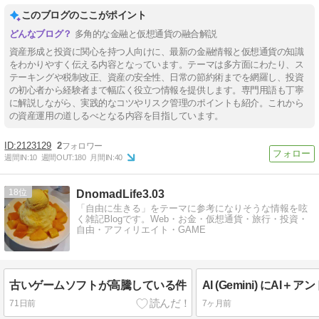
このブログのここがポイント
多角的な金融と仮想通貨の融合解説
資産形成と投資に関心を持つ人向けに、最新の金融情報と仮想通貨の知識
をわかりやすく伝える内容となっています。テーマは多方面にわたり、ス
テーキングや税制改正、資産の安全性、日常の節約術までを網羅し、投資
の初心者から経験者まで幅広く役立つ情報を提供します。専門用語も丁寧
に解説しながら、実践的なコツやリスク管理のポイントも紹介。これから
の資産運用の道しるべとなる内容を目指しています。
2123129
2
週間IN:
10
週間OUT:
180
月間IN:
40
18
DnomadLife3.03
「自由に生きる」をテーマに参考になりそうな情報を呟
く雑記Blogです。Web・お金・仮想通貨・旅行・投資・
自由・アフィリエイト・GAME
古いゲームソフトが高騰している件
71日前
7ヶ月前