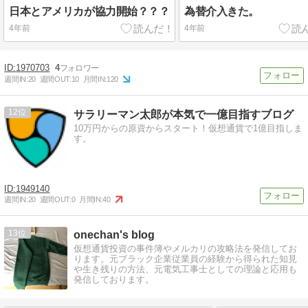
日本とアメリカが協力開始？？？
為替介入きた。
4年前
4年前
1970703
4
週間IN:
20
週間OUT:
10
月間IN:
120
12
サラリーマン太郎が本気で一億目指すブログ
10万円からの原資からスタート！仮想通貨で1億目指しま
す。
1949140
週間IN:
20
週間OUT:
0
月間IN:
40
13
onechan's blog
仮想通貨投資の事件簿やメルカリの攻略法を発信してお
ります。元ブラック企業従業員の経験から得られた知見
や生き残りの方法、元電気工事士としての理論と応用も
発信しております。