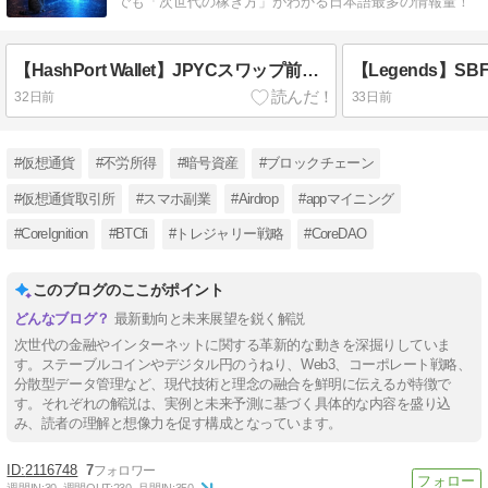
でも「次世代の稼ぎ方」がわかる日本語最多の情報量！
【HashPort Wallet】JPYCスワップ前に知るべき4つの隠れたリスクと税務の罠
32日前
33日前
#仮想通貨
#不労所得
#暗号資産
#ブロックチェーン
#仮想通貨取引所
#スマホ副業
#Airdrop
#appマイニング
#CoreIgnition
#BTCfi
#トレジャリー戦略
#CoreDAO
このブログのここがポイント
最新動向と未来展望を鋭く解説
次世代の金融やインターネットに関する革新的な動きを深掘りしていま
す。ステーブルコインやデジタル円のうねり、Web3、コーポレート戦略、
分散型データ管理など、現代技術と理念の融合を鮮明に伝えるが特徴で
す。それぞれの解説は、実例と未来予測に基づく具体的な内容を盛り込
み、読者の理解と想像力を促す構成となっています。
2116748
7
週間IN:
30
週間OUT:
230
月間IN:
350