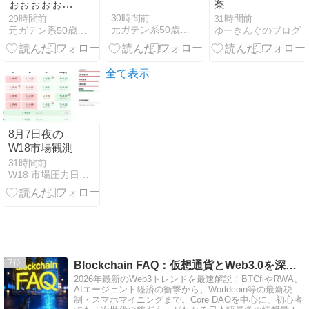
ぉぉぉぉぉぉ
案
ぉ
30時間前
29時間前
31時間前
元ガテン系50歳オジサンがFXの借金完済するブログ
元ガテン系50歳オジサンがFXの借金完済するブログ
ゆーきんぐのブログ
全て表示
8月7日夜の
W18市場観測
31時間前
W18 市場圧力日記｜世界市場の圧力を読む観測メモ
7
Blockchain FAQ：仮想通貨とWeb3.0を深掘り
2026年最新のWeb3トレンドを最速解説！BTCfiやRWA、
AIエージェント経済の衝撃から、Worldcoin等の最新税
制・スマホマイニングまで。Core DAOを中心に、初心者