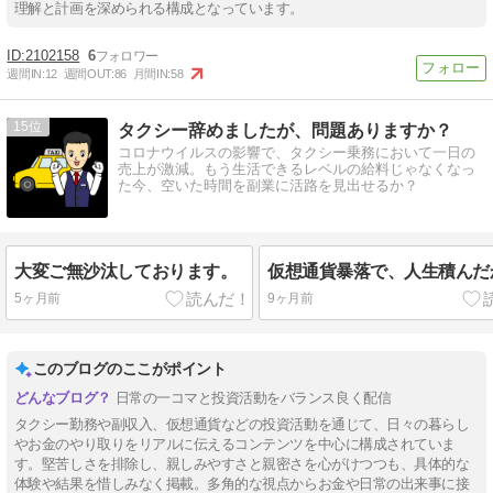
理解と計画を深められる構成となっています。
2102158
6
週間IN:
12
週間OUT:
86
月間IN:
58
15
タクシー辞めましたが、問題ありますか？
コロナウイルスの影響で、タクシー乗務において一日の
売上が激減。もう生活できるレベルの給料じゃなくなっ
た今、空いた時間を副業に活路を見出せるか？
大変ご無沙汰しております。
仮想通貨暴落で、人生積んだ
5ヶ月前
9ヶ月前
このブログのここがポイント
日常の一コマと投資活動をバランス良く配信
タクシー勤務や副収入、仮想通貨などの投資活動を通じて、日々の暮らし
やお金のやり取りをリアルに伝えるコンテンツを中心に構成されていま
す。堅苦しさを排除し、親しみやすさと親密さを心がけつつも、具体的な
体験や結果を惜しみなく掲載。多角的な視点からお金や日常の出来事に接