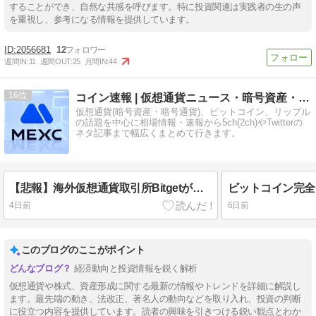
することができ、自然な共感を呼びます。特に投資関連は実践者の生の声
を重視し、参考になる情報を提供しています。
2056681
12
週間IN:
11
週間OUT:
25
月間IN:
44
16
コイン速報 | 仮想通貨ニュース・暗号資産・5chまとめ
仮想通貨(暗号資産・暗号通貨)、ビットコイン、リップル
の話題を中心に相場情報・速報から5ch(2ch)やTwitterの
ネタ記事まで幅広くまとめて行きます。
【悲報】海外仮想通貨取引所Bitgetが日本撤退のお知らせ・・・
ビットコイン完全
4日前
6日前
このブログのここがポイント
経済動向と投資情報を鋭く解析
仮想通貨や株式、資産形成に関する最新の情報やトレンドを詳細に解説し
ます。最先端の動き、法改正、著名人の動向などを取り入れ、投資の判断
に役立つ内容を提供しています。読者の興味を引きつける鋭い観点とわか