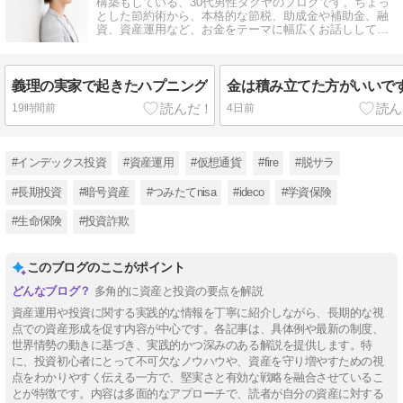
構築もしている、30代男性タクヤのブログです。ちょっ
とした節約術から、本格的な節税、助成金や補助金、融
資、資産運用など、お金をテーマに幅広くお話ししてい
ます。
義理の実家で起きたハプニング
金は積み立てた方がいいで
19時間前
4日前
#インデックス投資
#資産運用
#仮想通貨
#fire
#脱サラ
#長期投資
#暗号資産
#つみたてnisa
#ideco
#学資保険
#生命保険
#投資詐欺
このブログのここがポイント
多角的に資産と投資の要点を解説
資産運用や投資に関する実践的な情報を丁寧に紹介しながら、長期的な視
点での資産形成を促す内容が中心です。各記事は、具体例や最新の制度、
世界情勢の動きに基づき、実践的かつ深みのある解説を提供します。特
に、投資初心者にとって不可欠なノウハウや、資産を守り増やすための視
点をわかりやすく伝える一方で、堅実さと有効な戦略を融合させているこ
とが特徴です。内容は多面的なアプローチで、読者が自分の資産に対する