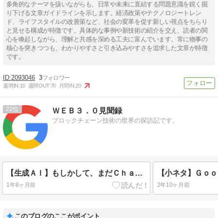
多角的なテーマを扱いながらも、日常や未来に直結する問題意識を鋭く掘
り下げる文章ガイドラインを示します。経済政策やテクノロジートレン
ド、ライフスタイルの改善策など、社会の変革を促す新しい視点をちらり
と見せる構成が特徴です。具体的な事例や新技術の紹介を交え、読者の関
心を喚起しながら、理解と共感を深める工夫に富んでいます。常に物事の
核心を突きつつも、わかりやすさと引き込みやすさを追求した文章が特徴
です。
2093046
3
週間IN:
10
週間OUT:
70
月間IN:
20
22
ＷＥＢ３．０見聞録
ブロックチェーン技術の世界の探訪記です。
【生成ＡＩ】もしかして、まだＣｈａｔＧＰＴ使った事ないの？
1年8ヶ月前
2年10ヶ月前
このブログのここがポイント