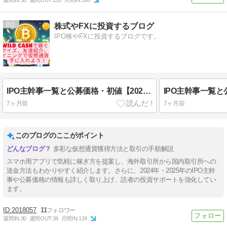
8
株式やFXに投資するブログ
IPO株やFXに投資するブログです。
IPO主幹事一覧と公募価格・初値【2025年】
7ヶ月前
7ヶ月前
このブログのここがポイント
多彩な仮想通貨獲得方法と取引の手順解説
スマホ用アプリで気軽に稼ぎ方を提案し、海外取引所から国内取引所への
送金方法もわかりやすく紹介します。さらに、2024年・2025年のIPO主幹
事や公募価格の情報も詳しく取り上げ、読者の投資サポートを強化してい
ます。
2018057
11
週間IN:
30
週間OUT:
34
月間IN:
124