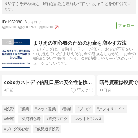
りやすさを兼ね備え、難解な話題も理解しやすく伝えることを心掛けてい
ます。
1952080
3
週間IN:
10
週間OUT:
680
月間IN:
40
17
まりえの初心者のためのお金を増やす方法
このブログは、金融リテラシーが低く、お金の不安をい
つも抱えていた"まりえ”がお金の勉強をしながら、お金の
知識について発信したり、金融消費人やサービスのレビ
ューをしています。
coboカストディ信託口座の安全性を検証！世界で評価される３つの理由
4日前
11日前
#投資
#起業
#ネット副業
#副業
#ブログ
#アフィリエイト
#金運
#投資初心者
#投資ブログ
#ネットビジネス
#ブログ初心者
#仮想通貨投資