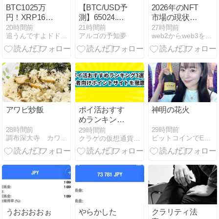
BTC1025万
【BTC/USD予
2026年のNFT
円！XRP162
測】65024.73
市場の現状と
円！
円上昇トレン
未来～新興
20時間前
21時間前
27時間前
追うんですよドドリアさん
アルゴの予知夢
web2からweb3を語るブログ
ド｜MACDゴ
NFT
ールデンクロ
StonkBrokers
スで見る24時
の攻勢～
間の値動き
【08/08】
アワビ炒飯
ポイ活おすす
神明の花火
めランキング
3選｜初心者
28時間前
29時間前
29時間前
調布深大寺 カワセミだるまとNEM！！！
ビットコインでEnjoyLife
クラゲの仮想通貨航海ブログ
向けポイント
サイトを徹底
比較
うおおおおぉ
やらかした
クラリティ法