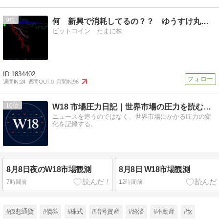
9
何 新興で消耗してるの？？ ゆうすけ丸の株トレ
ビットコイン たまに株
1834402
週間IN:
24
週間OUT:
0
月間IN:
96
10
W18 市場圧力日記｜世界市場の圧力を読む観測メモ
ニュースを追うのではなく、世界市場にかかる圧力の変
化を記録する。
8月8日夜のW18市場観測
8月8日 W18市場観測
7時間前
12時間前
#仮想通貨
#債券
#株式
#暗号資産
#経済
#不動産
#fx