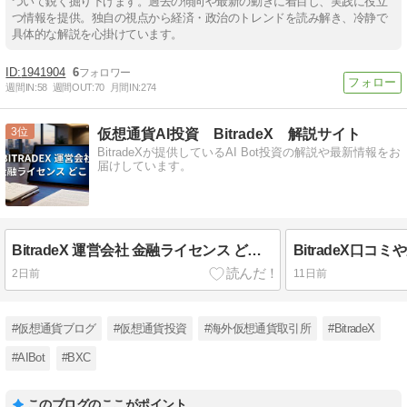
ついて鋭く掘り下げます。過去の傾向や最新の動きに着目し、実践に役立
つ情報を提供。独自の視点から経済・政治のトレンドを読み解き、冷静で
具体的な解説を心掛けています。
1941904
6
週間IN:
58
週間OUT:
70
月間IN:
274
3
仮想通貨AI投資 BitradeX 解説サイト
BitradeXが提供しているAI Bot投資の解説や最新情報をお
届けしています。
BitradeX 運営会社 金融ライセンス どこ？
2日前
11日前
#仮想通貨ブログ
#仮想通貨投資
#海外仮想通貨取引所
#BitradeX
#AIBot
#BXC
このブログのここがポイント