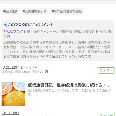
#仮想通貨
#仮想通貨取引所
#海外仮想通貨取引所
このブログのここがポイント
取引高やキャンペーン情報を実用的に比較できる内容が魅
力的
仮想通貨の取引所に関する多角的な視点を提供し、海外と国内の違いや手
数料比較、人気の取引所ランキング、キャンペーン情報の活用法まで網羅
しています。常に最新の動向や便利な使い方を取り上げ、初心者から上級
者まで役立つ情報をわかりやすく解説しているのが特徴です。
2102207
2
週間IN:
10
週間OUT:
30
月間IN:
20
25
仮想通貨日記 世界経済は膨張し続ける・・・
仮想通貨に関する日々の日記です、気軽な感じで進めま
す。
1935889