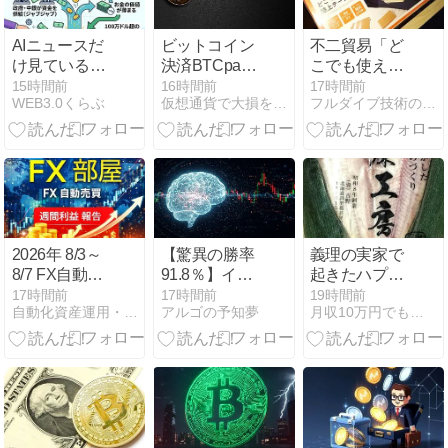
AIニュースだ
ビットコイン
不二貿易「ど
け見ている
決済BTCpay
こでも使える
と、本当のチ
に重大な脆弱
膝上テーブ
15時間前
16時間前
17時間前
WEB3.0くらぶ
仮想通貨で大損を避け、副業で稼ぐためのMoneyまとめ情報館
フルダイブ技術の現状と2030年のVR予想
ャンスを見逃
性
ル」に当選！
すかも
2026年 8/3～
【驚異の勝率
義理の実家で
8/7 FX自動売
91.8％】イサ
起きたハプニ
買 週間運用結
ム・デルタFX
ング
17時間前
17時間前
19時間前
自動化資産運用・副業・副収入GET！自動ツールで運用サイト
アルゴの予知夢
月収10万円でも悠々自適に生きていく
果
で初心者も安
心！9年連続1
億円突破の実
績と即日利益
実現の最強ツ
ール