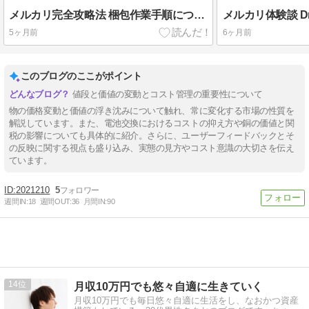
メルカリ完全攻略法 梱包作業手順について パーカー スウェットの例
5ヶ月前
6ヶ月前
このブログのここがポイント
値段と価値の変動とコスト管理の重要性について
物の価格変動と価値の浮き沈みについて触れ、常に変化する市場の性質を
解説しています。また、電池交換におけるコストの抑え方や銅の価値と関
税の影響についても具体的に紹介。さらに、ユーザーフィードバックとそ
の反映に関する視点も盛り込み、実態の見方やコスト意識の大切さを伝え
ています。
2021210
5
週間IN:
18
週間OUT:
36
月間IN:
90
14
月収10万円でも悠々自適に生きていく
月収10万円でも毎日悠々自適に生活をし、なおかつ資産