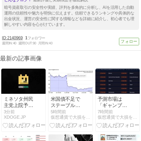
暗号資産取引の安全性や実績、評判を多角的に分析し、AIを活用した自動
運用の信頼性や魅力を明快に伝えます。信頼できるランキングや具体的な
出金状況、運営の安全性に関する情報などを詳細に紹介し、初心者でも理
解しやすい内容を心がけています。
2140969
1
週間IN:
40
週間OUT:
90
月間IN:
40
最新の記事画像
ミネソタ州民
米国債不足で
予測市場は
主党上院予備
ステーブルコ
「ギャンブ
選、8月11日
イン需要が高
ル」から「政
3分前
5時間前
7時間前
XDOGE.JP
仮想通貨で大損を避け、副業で稼ぐためのMoneyまとめ情報館
仮想通貨で大損を避け、副業で稼ぐためのMoneyまとめ情報館
投票へ Peggy
まる──NBER
策を支える情
Flanaganと
研究が示す
報インフラ」
Angie Craigの
「デジタル安
へ──国家にも
構図
全資産」の役
たらす2つの