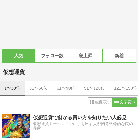
人気
フォロー数
急上昇
新着
仮想通貨
1〜30位
31〜60位
61〜90位
91〜120位
121〜150位
画像表示
文字表示
1
仮想通貨で儲かる買い方を知りたい人必見、初心者が見落とす
仮想通貨ミームコインに手を出す人が陥る致命的な罠の
暴露