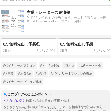
2
専業トレーダーの裏情報
"本物"というのものを教えます。先出し予想も日々公開
中 9/12 silver sell ハーフロット分割
8/5 無料先出し予想②
8/5 無料先出し予想
3日前
3日前
#バイナリーオプション
#fx
#fx手法
#稼ぐfx
#fxチャート分析
#fx専業
#fx必勝法
#fx聖杯
#バイナリーオプション必勝法
#バイナリーオプション聖杯
このブログのここがポイント
時事と相場を捉えた実用的分析
さまざまな経済指標や政治動向を交え、リアルな相場予想や社会の変化に