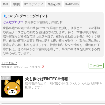
#reit
#国債
#コモディティ
#経済分析
#w18notes
このブログのここがポイント
多角的な市場観測と詳細分析
世界各地の金融市場の動きについて詳細に観測し、価格とニュースの乖離
や資産クラスごとの動向を包括的に解説します。特に日本株や欧州為替、
暗号資産など多様な市場に焦点を当て、複雑な変動要因を分かりやすく整
理。市場の裏側と表面を同時に捉える鋭い視点が特徴で、動きの裏に潜む
潮流を読み解く材料を提供します。投資判断に役立つ情報を、継続的に丁
寧に伝え、きめ細やかな市場観測を通じて、局面の全体像を把握できる内
容を心がけています。
2141457
週間IN:
24
週間OUT:
110
月間IN:
78
11
犬も歩けばFINTECH情報！
暗号資産含めて、FINTECH全体でありとあらゆる記事を
配信します！