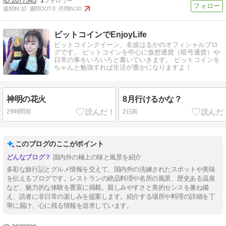
2077543
1
週間IN:
10
週間OUT:
0
月間IN:
30
20
ビットコインでEnjoyLife
ビットコインクイーン、名波はるかのオフィシャルブロ
グです。 ビットコインを中心に仮想通貨（暗号通貨）や
日常の事をいろいろと書いていきます。 ビットコインを
ちゃんと勉強すれば生活が豊かになりますよ！
神明の花火
8月行けるかな？
29時間前
2日前
このブログのここがポイント
国内外の極上の味と風景を紹介
多彩な旅行記とグルメ情報を交えて、国内外の洗練されたスポットや美味
を伝えるブログです。レストランの絶品料理や名所の風景、歴史ある温泉
など、魅力的な体験を豊富に掲載。親しみやすさと美的センスを兼ね備
え、読者に非日常の楽しみを提案します。紹介する場所や料理の詳細を丁
寧に届け、心に残る情報を追求しています。