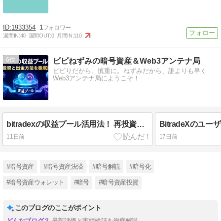
1933354
1
週間IN:
40
週間OUT:
0
月間IN:
110
6
ビビねずみの暗号資産＆Web3アンテナ局
ビビりだから、慎重に。ねずみだから、誰よりも早く
Web3アンテナ局にようこそ！
bitradexの収益プール活用法！ 再投資と出金方法を徹底解説
11日前
17日前
#暗号資産
#暗号資産決済
#暗号解読
#暗号化
#暗号資産ウォレット
#暗号
#暗号資産投資
このブログのここがポイント
最新評価と実績検証を徹底解説