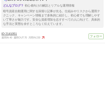
初心者向けの解説とリアルな運用情報
暗号資産自動運用に関する深堀り記事が光る。仕組みやリスクから運用テ
クニック、キャンペーン情報まで多角的に紹介し、初心者でも理解しやす
い丁寧さが魅力です。安全な資産増加を志すすべての人に向けて、具体的
な手法と実態を余すところなく伝えています。
2141051
週間IN:
40
週間OUT:
70
月間IN:
230