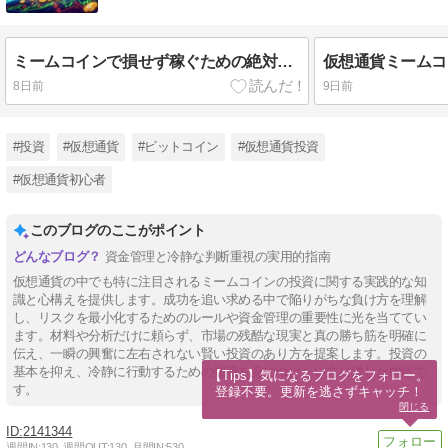
ミームコインで損せず稼ぐための絶対ルール
8日前
9日前
#投資
#仮想通貨
#ビットコイン
#仮想通貨投資
#仮想通貨初心者
このブログのここがポイント
資金管理と冷静な判断重視の実用的指南
仮想通貨の中でも特に注目されるミームコインの投資に関する実践的な知
識と心構えを提供します。成功を追い求める中で陥りがちな負け方を理解
し、リスクを最小化するためのルールや資金管理の重要性に光を当ててい
ます。材料や分析だけに頼らず、市場の残酷な現実と真の勝ち筋を明確に
伝え、一瞬の興奮に左右されない賢い投資のあり方を提案します。投資の
基本を抑え、冷静に行動するための知識を身につけたい方に適した内容で
【Tips】気になるブログをフォロー。

す。
登録不要。更新を逃さずキャッチ！
閉じる
2141344
週間IN:
130
週間OUT:
130
月間IN:
530