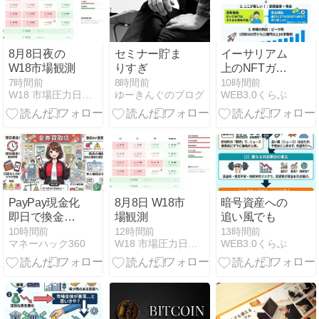
割
価値とは
【Lituus財団
責任者インタ
ビュー②】
8月8日夜の
セミナー貯ま
イーサリアム
W18市場観測
りすぎ
上のNFTガチ
ャとは
7時間前
8時間前
10時間前
W18 市場圧力日記｜世界市場の圧力を読む観測メモ
ゆーきんぐのブログ
WEB3.0くらぶ
PayPay現金化
8月8日 W18市
暗号資産への
即日で換金す
場観測
追い風でも
る方法！時
10時間前
12時間前
13時間前
マネーハック360
W18 市場圧力日記｜世界市場の圧力を読む観測メモ
WEB3.0くらぶ
間・口座なし
でも可能？