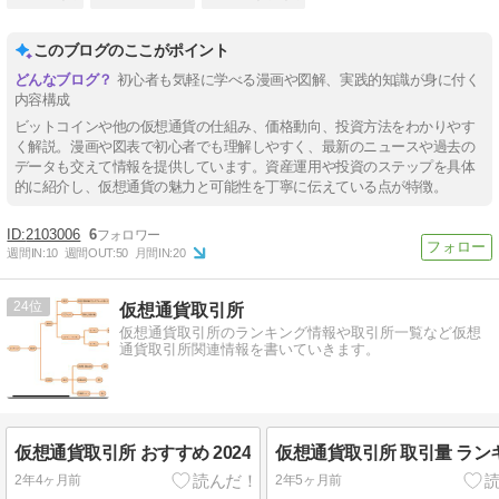
このブログのここがポイント
初心者も気軽に学べる漫画や図解、実践的知識が身に付く
内容構成
ビットコインや他の仮想通貨の仕組み、価格動向、投資方法をわかりやす
く解説。漫画や図表で初心者でも理解しやすく、最新のニュースや過去の
データも交えて情報を提供しています。資産運用や投資のステップを具体
的に紹介し、仮想通貨の魅力と可能性を丁寧に伝えている点が特徴。
2103006
6
週間IN:
10
週間OUT:
50
月間IN:
20
24
仮想通貨取引所
仮想通貨取引所のランキング情報や取引所一覧など仮想
通貨取引所関連情報を書いていきます。
仮想通貨取引所 おすすめ 2024
仮想通貨取引所 取引量 ラン
2年4ヶ月前
2年5ヶ月前