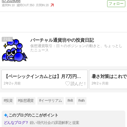
2028088
週間IN:
10
週間OUT:
350
月間IN:
20
21
バーチャル通貨坊やの投資日記
仮想通貨取引：日々のポジションの動きと、ちょっとし
たニュース
【ベーシックインカムとは】月7万円の”無条件給付”で日本の未来が変わる
2年2ヶ月前
2年2ヶ月前
#投資
#仮想通貨
#イーサリアム
#nft
#eth
このブログのここがポイント
鋭い現代社会の課題解釈と提案