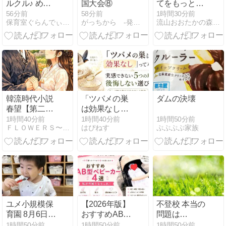
ルクル♪ めん
国大会⑧
てをもっと楽
こにも挑戦！
しみたいママ
56分前
58分前
1時間30分前
保育室ぐらんでぃーるのお話
がっちから -発達障害の息子-
流山おおたかの森ベビマ・サインふわほっぺ
【だいち組(２
へ♡ベビーマ
歳児）】
ッサージ初回
体験プライベ
ートレッスン
韓流時代小説
「ツバメの巣
ダムの決壊
春望【第二
は効果なし」
部】初恋～春
って本当？実
1時間50分前
1時間40分前
1時間40分前
ぷぷぷぷ家族
ＦＬＯＷＥＲＳ〜めぐみの夢恋語り〜ブログで小説やってます！
はぴねす
の夕暮れ、風
感できない5
の別離ーもう
つの理由と後
二度と離れた
悔しない選び
くない
方
ユメ小規模保
【2026年版】
不登校 本当の
育園 8月6日
おすすめAB型
問題は…
（木）②
ベビーカー４
1時間50分前
1時間50分前
1時間50分前