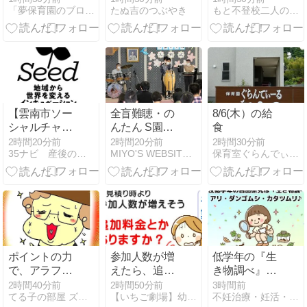
「夢保育園のブログ」（大阪府高槻市）〜人間教育〜
たぬ吉のつぶやき
もと不登校二人の子の母 まひろのブログ
選：Combi・
Pigeon・
CYBEX・
Apricaを実際
に比較！私が
今買うならこ
れ
【雲南市ソー
全盲難聴・の
8/6(木）の給
シャルチャレ
んたん S園入
食
ンジ
所式と「喫茶
2時間20分前
2時間20分前
2時間30分前
35ナビ 産後のママ応援団 - 産後ナビ│頑張れママさん
MIYO'S WEBSITE-全盲難聴のんたんの育児記録と…
保育室ぐらんでぃーるのお話
「Seed」】過
ニューグリー
疎先進地から
ン」（2023年
「次の100
4月1日）/ 怒
年」をつくる
涛のお祝いク
新たな起業家
ーポン（2026
支援プログラ
年7月23日）
ムとは？
ポイントの力
参加人数が増
低学年の『生
で、アラフィ
えたら、追加
き物調べ』は
フの足が勝手
料金とかあり
身近な生き物
2時間40分前
2時間50分前
3時間前
てる子の部屋 ズボラ主婦の４人の子育て&成長日記
【いちご劇場】幼稚園・保育園専門：イベント★出張★公演
不妊治療・妊活・育児・療育ブログ〜大阪在住高齢夫婦の体験記〜
に動く。
ますか？
で決まり‼️自由