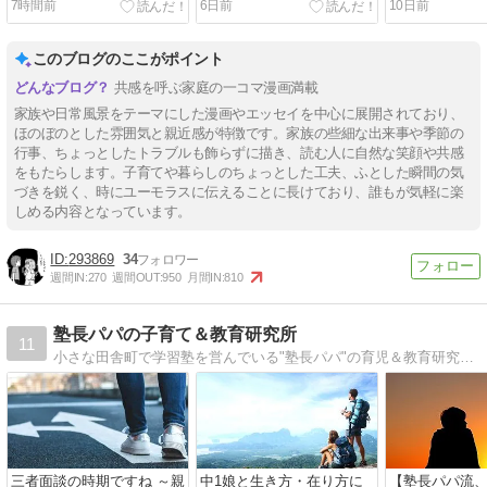
7時間前
6日前
10日前
このブログのここがポイント
共感を呼ぶ家庭の一コマ漫画満載
家族や日常風景をテーマにした漫画やエッセイを中心に展開されており、
ほのぼのとした雰囲気と親近感が特徴です。家族の些細な出来事や季節の
行事、ちょっとしたトラブルも飾らずに描き、読む人に自然な笑顔や共感
をもたらします。子育てや暮らしのちょっとした工夫、ふとした瞬間の気
づきを鋭く、時にユーモラスに伝えることに長けており、誰もが気軽に楽
しめる内容となっています。
293869
34
週間IN:
270
週間OUT:
950
月間IN:
810
塾長パパの子育て＆教育研究所
11
小さな田舎町で学習塾を営んでいる"塾長パパ"の育児＆教育研究レポート。高2の息子と中1の娘の父で、17年間「頭の良い子に育てない子育て」を実践中。その子育てメソッド、また子育てや教育の仕事を通して学んだこと、感じたことを熱く語る！
三者面談の時期ですね ～親
中1娘と生き方・在り方に
【塾長パパ流