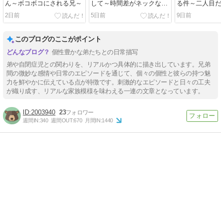
ん～ボコボコにされる兄～
して～時間差がネックな件
る件～二人目
～
なのか～
2日前
5日前
9日前
このブログのここがポイント
個性豊かな弟たちとの日常描写
弟や自閉症児との関わりを、リアルかつ具体的に描き出しています。兄弟
間の微妙な感情や日常のエピソードを通じて、個々の個性と彼らの持つ魅
力を鮮やかに伝えている点が特徴です。刺激的なエピソードと日々の工夫
が織り成す、リアルな家族模様を味わえる一連の文章となっています。
2003940
23
週間IN:
340
週間OUT:
670
月間IN:
1440