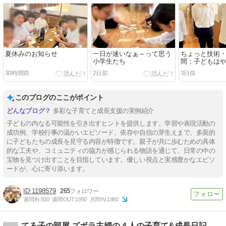
夏休みのお知らせ
一日が速いなぁ～って思う
ちょっと技術
小学生たち
間；子どもは
さん
30時間前
2日前
3日前
このブログのここがポイント
多彩な子育てと成長支援の実例紹介
子どもの内なる可能性を引き出すヒントを提供します。学習や表現活動の
成功例、学校行事の温かいエピソード、依存や自信の芽生えまで、多面的
に子どもたちの成長を見守る内容が特徴です。親子が共に歩むための具体
的な工夫や、コミュニティの協力が感じられる物語を通じて、日常の中の
宝物を見つけ出すことを目指しています。優しい視点と実感豊かなエピソ
ードが、心に寄り添います。
1198579
265
週間IN:
500
週間OUT:
1950
月間IN:
1980
てる子の部屋 ズボラ主婦の４人の子育て&成長日記