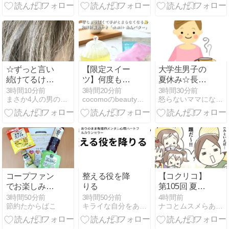
研究の他のテ
ーマも紹介☆
☆ずっと言い
【限定スイー
大学生男子の
続けてるけど
ツ】何度も完
夏休み☆長男
さ？？？☆
売している大
くん
3時間10分前
3時間20分前
3時間30分前
まさか4人の男の子のお母さんになるなんて。
cocomoのbeautyを目指すdiary
怒らないママになれるの？！ - 楽天ブログ
人気商品！
『okaki+ あん
バター』
コープファン
整える役を降
【コクリコ】
でお楽しみ
りる
第105回 夏休
BOX当選！
みの宿題 編
3時間50分前
3時間50分前
4時間前
節約たからばこ
キライな自分をありのまま｜note
ナコとムスメらあとダンナ 〜姉妹子育てエッセイ漫画〜