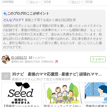
20時間前
2日前
5日前
このブログのここがポイント
家庭と子育てを温かく綴る日記調文章
自閉症の息子とともに暮らす母親の日常を優しく綴ったエッセイスタイル
の記録です。家族の何気ない出来事やモノトーンな感情の動き、ちょっと
した好奇心や日常の工夫を通じて、温かみと共感を引き出しています。軽
妙な語り口と具体的なエピソードが散りばめられ、読む者を飽きさせませ
ん。多忙な毎日にちょっとした彩りと癒しをもたらす、ほっこりとした趣
のブログです。
1926172
12
週間IN:
240
週間OUT:
820
月間IN:
800
35ナビ 産後のママ応援団 - 産後ナビ│頑張れママさん
17
産後のママさんに向けて役立ち情報発信中。
【雲南市ソーシャルチャレ
防災リュックってどうやっ
雲南市の産後