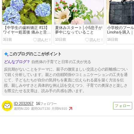
【中学生の歯科矯正 #13】
夏休みスタート│小5息子が
小学校のプー
ワイヤー処置後 痛みと舌の
夢中になっていること
Linohaを購
傷に苦しんだ1週間
ナにも使える
3日前
10日前
16日前
グ
このブログのここがポイント
自然体の子育てと日常の工夫が光る
反抗期がないことをテーマに、親子の微笑ましい交流と心の距離感につい
て鋭く分析しています。親との信頼関係やコミュニケーションの工夫を通
じて、子どもたちが自分の気持ちを素直に伝えられる庭を築く方法を伝
授。親しみやすさと具体的な例え話を交えつつ、子育ての奥深さと楽しさ
を際立たせる文章は、読み手の共感を誘います。
2032057
16
週間IN:
220
週間OUT:
130
月間IN:
910