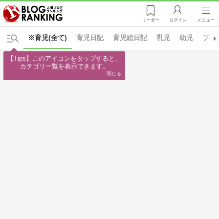
リーダー
ログイン
メニュー
※育児(全て)
育児日記
育児絵日記
乳児
幼児
プレ
【Tips】このアイコンをタップすると、

カテゴリ一覧を表示できます。
閉じる