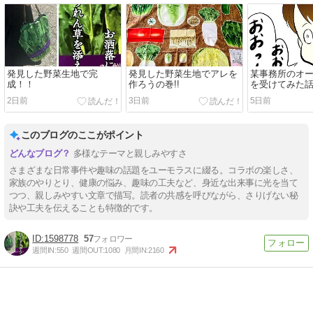
発見した野菜生地で完
発見した野菜生地でアレを
某事務所のオ
成！！
作ろうの巻!!
を受けてみた
2日前
3日前
5日前
このブログのここがポイント
多様なテーマと親しみやすさ
さまざまな日常事件や趣味の話題をユーモラスに綴る。コラボの楽しさ、
家族のやりとり、健康の悩み、趣味の工夫など、身近な出来事に光を当て
つつ、親しみやすい文章で描写。読者の共感を呼びながら、さりげない秘
訣や工夫を伝えることも特徴的です。
1598778
57
週間IN:
550
週間OUT:
1080
月間IN:
2160