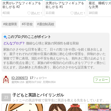
次男がレアなフィギュアを
次男がレアなフィギュアを
最近、睡眠リ
欲しがる #2
欲しがる #1
な次男
4日前
11日前
18日前
#発達障害
#不登校
#通信制高校
このブログのここがポイント
微細な心情と家族の関係性を綴る実録
家族のささやかな日常を通じて、日々の気づきや思いを鋭く描き出しま
す。親子それぞれの行動や言葉の裏側に潜む心情や背景を、抑制のきいた
筆致で丁寧に表現。混乱や不安を抱えながらも、前向きに受け止めようと
する親の視点を通じて、家族の絆や個別の心の揺らぎをリアリティ豊かに
伝えます。読み解きと共感を誘う、親心のささやかな証言集です。
2090973
17
週間IN:
216
週間OUT:
162
月間IN:
954
子どもと英語とバイリンガル
23
シドニーの英語学校で留学生に英語を教える先生をしています。児童英語教育、バイリンガル育児、J-sHINE講師、シドニーで保育士の経験を活かして、日々英語教育に取り組んでいます。英語絵本、大好き！シドニー在住、23年。