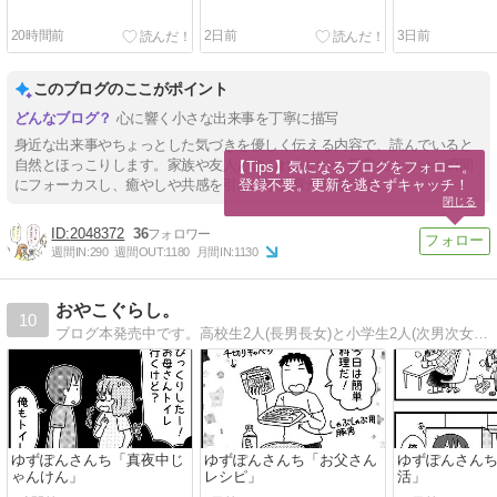
20時間前
2日前
3日前
このブログのここがポイント
心に響く小さな出来事を丁寧に描写
身近な出来事やちょっとした気づきを優しく伝える内容で、読んでいると
自然とほっこりします。家族や友人とのふれあいや、日常のささいな瞬間
【Tips】気になるブログをフォロー。

登録不要。更新を逃さずキャッチ！
にフォーカスし、癒やしや共感を引き出す文章が特徴です。
閉じる
2048372
36
週間IN:
290
週間OUT:
1180
月間IN:
1130
おやこぐらし。
10
ブログ本発売中です。高校生2人(長男長女)と小学生2人(次男次女)の4人の子どもを育てながら絵やマンガの仕事をしています。ほぼ毎日更新中。
ゆずぽんさんち「真夜中じ
ゆずぽんさんち「お父さん
ゆずぽんさん
ゃんけん」
レシピ」
活」