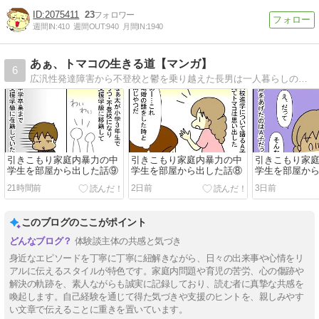
2075411
23
週間IN:
410
週間OUT:
940
月間IN:
1940
あぁ、トマコの生きる道【マンガ】
6
広汎性発達障害から不登校と鬱を乗り越えた長男は一人暮らしの社会人二年生。ADHDを抱えた次男は社会人一年生。発達障害３兄弟を育てる母トマコの４〜１６コママンガ。
引きこもり家庭内暴力の中
引きこもり家庭内暴力の中
引きこもり家
学生を部屋から出した話⑨
学生を部屋から出した話⑧
学生を部屋か
21時間前
2日前
3日前
このブログのここがポイント
体験談主体の共感と気づき
身近なエピソードを丁寧に丁寧に紐解きながら、日々の出来事や心情をリ
アルに伝えるスタイルが特色です。家庭内問題や育児の苦労、心の傷跡や
解決の軌跡を、素人ながらも誠実に記録しており、読む者に真摯な共感を
喚起します。自己経験を通じて得た気づきや支援のヒントを、親しみやす
い文章で伝えることに重きを置いています。