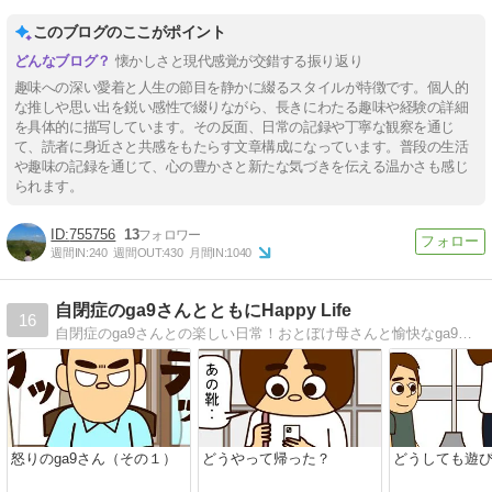
このブログのここがポイント
懐かしさと現代感覚が交錯する振り返り
趣味への深い愛着と人生の節目を静かに綴るスタイルが特徴です。個人的
な推しや思い出を鋭い感性で綴りながら、長きにわたる趣味や経験の詳細
を具体的に描写しています。その反面、日常の記録や丁寧な観察を通じ
て、読者に身近さと共感をもたらす文章構成になっています。普段の生活
や趣味の記録を通じて、心の豊かさと新たな気づきを伝える温かさも感じ
られます。
755756
13
週間IN:
240
週間OUT:
430
月間IN:
1040
自閉症のga9さんとともにHappy Life
16
自閉症のga9さんとの楽しい日常！おとぼけ母さんと愉快なga9さんの絵日記ブログ
怒りのga9さん（その１）
どうやって帰った？
どうしても遊