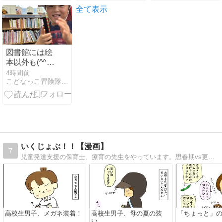
全て表示
図書館には絵
本以外も(^^♪
〜千田町〜
4時間前
こどなっこ冒険隊のお散歩日記！！
いくじょぶ！！【漫画】
7
児童発達支援の保育士、療育の先生をやっています。思春期vs更年期な中高生息子と母の日常まんがと、療育・保育の話。
高校生男子、メガネ装着！
高校生男子、母の夏の装
「ちょっと」
い。