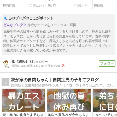
18時間前
9日前
16日前
このブログのここがポイント
身近なテーマをユーモラスに展開
高校生男子の日常や心情を親しみやすく掘り下げるもので、身近な話題を
ユーモラスに、しかし考えさせられる角度から綴っています。食事や買い
物、体重計のエピソードなど、微笑ましさと共感を呼ぶ内容が満載です。
読者にとって暮らしに密着した共感ポイントを押さえながら、さりげなく
人生の奥行きも示唆しているのが特徴です。
428951
71
週間IN:
355
週間OUT:
710
月間IN:
1650
我が家の自閉ちゃん｜自閉症児の子育てブログ
8
自閉症と重度知的障害を持つ息子（７歳）の子育て日記です。 2022年8月に弟が生まれ、7歳差兄弟となりました！！主に父が更新します。 ４人家族の明るいほのぼの系日記になりますので、気楽に見てください。
続・暴力の化身だよ弟ちゃ
地獄の夏休みが今年も来ま
ついつい弟ち