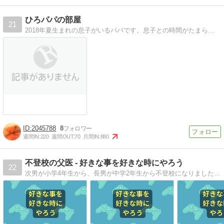
ひろパパの部屋
21
2018年夏生まれの息子がいるパパです。息子との時間がたまらなく楽しい。そんな息子との日々のブログです。初めての子育て奮闘中ですwww 楽しいコト・面白いコト・幸せなコトって溢れているよね☆それを見つけるコト・気付くコト♪
2045788
8
週間IN:
220
週間OUT:
70
月間IN:
880
不登校の父医 - 好きな事を好きな時にやろう
22
次男が小学4年生から、長男が中学2年生から不登校になりました。当時、学校は子供に必須と考えていましたが、現在は「数多くある選択肢の一つにすぎない」と思うに至ってます。