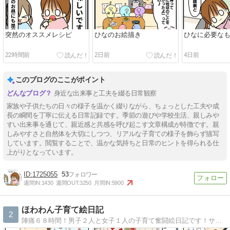
突然のオススメレシピ
ひなのお絵描き
ひなに必要な
22時間前
2日前
4日前
このブログのここがポイント
身近な出来事と工夫を綴る日常観察
家族や子供たちの日々の様子を温かく綴りながら、ちょっとした工夫や成
長の瞬間を丁寧に伝える日常記録です。季節の遊びや学校生活、親しみや
すい出来事を通じて、親近感と共感を呼び起こす文章構成が特徴です。親
しみやすさと自然体を大切にしつつ、リアルな子育ての様子を飾らず描写
しています。閲覧することで、温かな気持ちと日常のヒントを得られる仕
上がりとなっています。
1725055
53
週間IN:
1430
週間OUT:
3250
月間IN:
5900
ほわわん子育て絵日記
2
陣痛６８時間！男子２人と女子１人の子育て奮闘絵日記です！サイトを引越ししました！旧サイトからは自動で飛びます〜