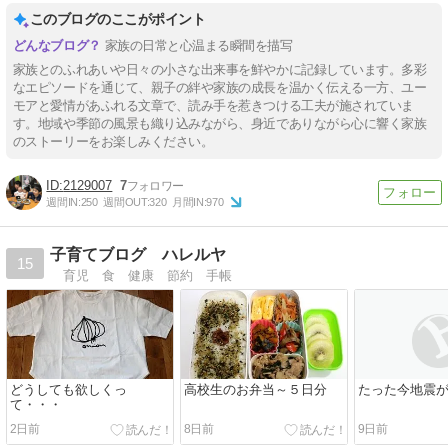
このブログのここがポイント
家族の日常と心温まる瞬間を描写
家族とのふれあいや日々の小さな出来事を鮮やかに記録しています。多彩
なエピソードを通じて、親子の絆や家族の成長を温かく伝える一方、ユー
モアと愛情があふれる文章で、読み手を惹きつける工夫が施されていま
す。地域や季節の風景も織り込みながら、身近でありながら心に響く家族
のストーリーをお楽しみください。
2129007
7
週間IN:
250
週間OUT:
320
月間IN:
970
子育てブログ ハレルヤ
15
育児 食 健康 節約 手帳
どうしても欲しくっ
高校生のお弁当～５日分
たった今地震
て・・・
2日前
8日前
9日前