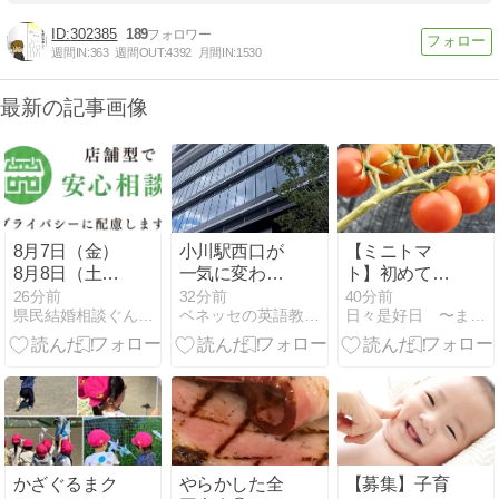
302385
189
週間IN:
363
週間OUT:
4392
月間IN:
1530
最新の記事画像
8月7日（金）
小川駅西口が
【ミニトマ
8月8日（土）
一気に変わり
ト】初めての
満員御
ました！小川
収穫！！
26分前
32分前
40分前
県民結婚相談ぐんま で カリスマ仲人やってます！
ベネッセの英語教室 BEstudio 小川西町4丁目教室
日々是好日 〜まずは日々のことから〜
礼！！！
パレットは
2026年11月1
日オープン予
定
かざぐるまク
やらかした全
【募集】子育