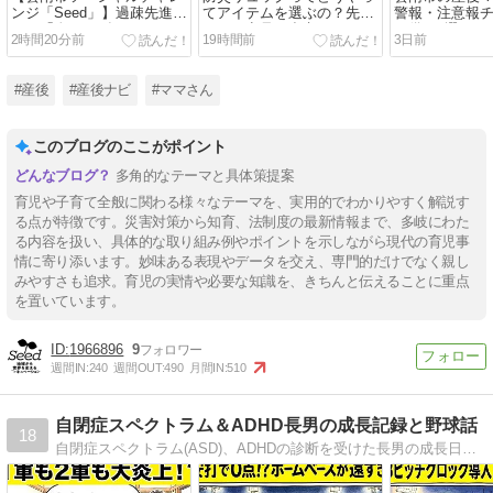
ンジ「Seed」】過疎先進地
てアイテムを選ぶの？先輩
警報・注意報
から「次の100年」をつく
ママの意見も参考に
と備え5選
2時間20分前
19時間前
3日前
る新たな起業家支援プログ
ラムとは？
#産後
#産後ナビ
#ママさん
このブログのここがポイント
多角的なテーマと具体策提案
育児や子育て全般に関わる様々なテーマを、実用的でわかりやすく解説す
る点が特徴です。災害対策から知育、法制度の最新情報まで、多岐にわた
る内容を扱い、具体的な取り組み例やポイントを示しながら現代の育児事
情に寄り添います。妙味ある表現やデータを交え、専門的だけでなく親し
みやすさも追求。育児の実情や必要な知識を、きちんと伝えることに重点
を置いています。
1966896
9
週間IN:
240
週間OUT:
490
月間IN:
510
自閉症スペクトラム＆ADHD長男の成長記録と野球話
18
自閉症スペクトラム(ASD)、ADHDの診断を受けた長男の成長日記と野球雑談のブログです。