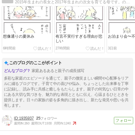
2015年生まれの長女と2017年生まれの次女を育てる母です。のんびり日々を絵日記で綴ります。
想像通りの夏休み
有言不実行すぎる理由が悲
お泊まり会〜
しい
6時間前
27時間前
3日前
このブログのここがポイント
家庭あるあると親子の成長描写
多彩な家庭のエピソードを通じて、親子の微笑ましい瞬間や心配事をリア
ルに綴るブログです。子育て中の喜びや悩み、ちょっとした出来事を丁寧
に記録し、読み手に共感と癒しをもたらします。親子の何気ない日常の中
にある大切な気づきを、魅力的な表現とともに伝え、心温まるひとときを
提供します。日々の家族の姿を多角的に描き出し、新たな発見や思いを共
有します。
1935937
25
週間IN:
260
週間OUT:
1930
月間IN:
1240