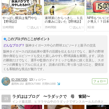
やっぱし横浜は鬼門やな…
速球派にからっきし…１点
NPBもついに
【野球話】
の重みに泣いた【野球話】
ク導入！？日
の間」が好き
11時間前
35時間前
3日前
どね【野球話
このブログのここがポイント
阪神タイガース中心の野球エピソードと親子の交流
阪神タイガースの試合結果や選手の活躍を伝えるだけでなく、親子の野球
熱や身近なエピソードも交えた親しみやすい野球談義を展開します。試合
の勝敗だけでなく、選手や監督のダイナミックな動きに鋭く言及し、スポ
ーツの興奮をリアルに伝えます。読者の日常に寄り添う語り口と、愛情深
くも客観的な視点が魅力です。
2067200
13
週間IN:
232
週間OUT:
880
月間IN:
1000
ラダははブログ 〜ラダックで 母 奮闘〜
19
インド最北部、ヒマラヤ山中のラダックでザンスカール人の夫と4人の息子たちと過ごす毎日です。夫の経営する旅行代理店「ヒドゥンヒマラヤ」のことも綴っています。