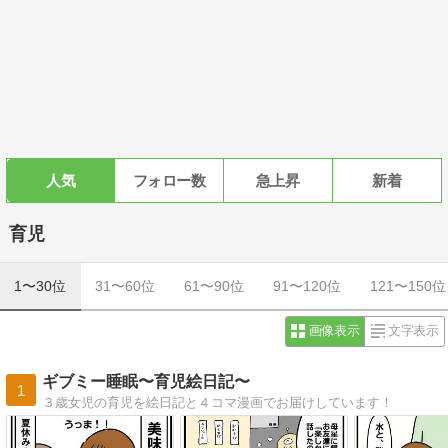
人気
フォロー数
急上昇
新着
育児
1〜30位
31〜60位
61〜90位
91〜120位
121〜150位
画像表示
文字表示
ギブミー睡眠〜育児絵日記〜
1
３歳女児の育児を絵日記と４コマ漫画でお届けしています！