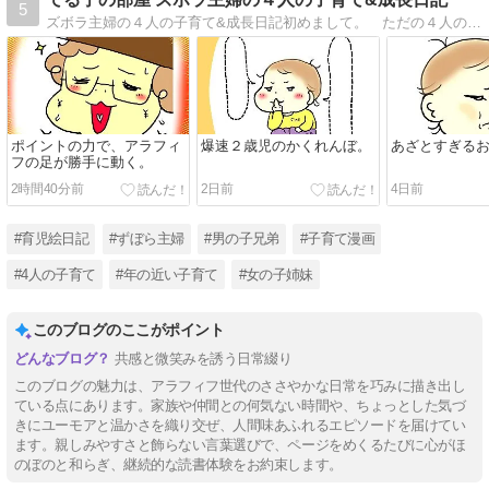
5
ズボラ主婦の４人の子育て&成長日記初めまして。 ただの４人の子持ちの主婦、てる子と申します。このブログは、私の日常をならべています。少しでもクスリッと笑ってもらえたり、「あるある〜！」と思えてもらえたらこれ幸いです。
ポイントの力で、アラフィ
爆速２歳児のかくれんぼ。
あざとすぎる
フの足が勝手に動く。
2時間40分前
2日前
4日前
#育児絵日記
#ずぼら主婦
#男の子兄弟
#子育て漫画
#4人の子育て
#年の近い子育て
#女の子姉妹
このブログのここがポイント
共感と微笑みを誘う日常綴り
このブログの魅力は、アラフィフ世代のささやかな日常を巧みに描き出し
ている点にあります。家族や仲間との何気ない時間や、ちょっとした気づ
きにユーモアと温かさを織り交ぜ、人間味あふれるエピソードを届けてい
ます。親しみやすさと飾らない言葉選びで、ページをめくるたびに心がほ
のぼのと和らぎ、継続的な読書体験をお約束します。