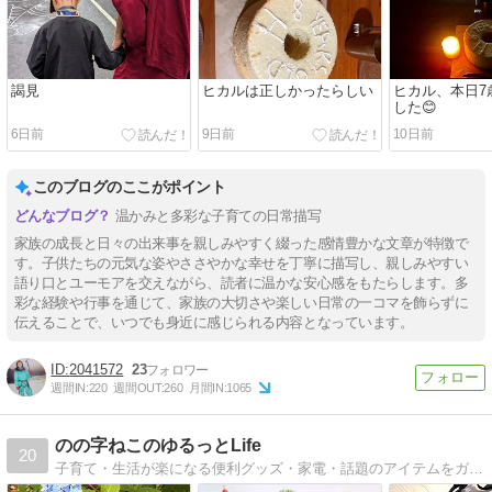
謁見
ヒカルは正しかったらしい
ヒカル、本日7
した😊
6日前
9日前
10日前
このブログのここがポイント
温かみと多彩な子育ての日常描写
家族の成長と日々の出来事を親しみやすく綴った感情豊かな文章が特徴で
す。子供たちの元気な姿やささやかな幸せを丁寧に描写し、親しみやすい
語り口とユーモアを交えながら、読者に温かな安心感をもたらします。多
彩な経験や行事を通じて、家族の大切さや楽しい日常の一コマを飾らずに
伝えることで、いつでも身近に感じられる内容となっています。
2041572
23
週間IN:
220
週間OUT:
260
月間IN:
1065
のの字ねこのゆるっとLife
20
子育て・生活が楽になる便利グッズ・家電・話題のアイテムをガチレポ＆紹介！ユルく働く家事が苦手な2児のママ。