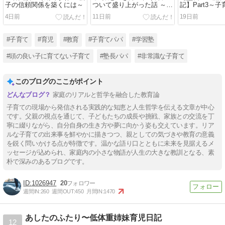
子の信頼関係を築くには～
ついて盛り上がった話 ～
記】Part3～
「ミッションステートメン
運命をも変え
4日前
11日前
19日前
ト」って何？～
#子育て
#育児
#教育
#子育てパパ
#学習塾
#頭の良い子に育てない子育て
#塾長パパ
#非常識な子育て
このブログのここがポイント
家庭のリアルと哲学を融合した教育論
子育ての現場から発信される実践的な知恵と人生哲学を伝える文章が中心
です。父親の視点を通じて、子どもたちの成長や挑戦、家族との交流を丁
寧に綴りながら、自分自身の生き方や夢に向かう姿も交えています。リア
ルな子育ての出来事を鮮やかに描きつつ、親としての気づきや教育の意義
を鋭く問いかける点が特徴です。温かな語り口とともに未来を見据えるメ
ッセージが込められ、家庭内の小さな物語が人生の大きな教訓となる、素
朴で深みのあるブログです。
1026947
20
週間IN:
260
週間OUT:
450
月間IN:
1470
あしたのふたり〜低体重姉妹育児日記
12