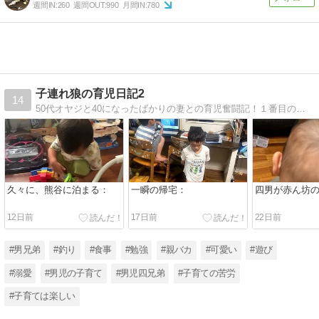
週間IN:
260
週間OUT:
990
月間IN:
780
子連れ狼の育児日記2
14
50代オヤジと40になったばかりの妻との育児奮闘記！１番目の子ができてから、ブログを続けております！！
久々に、熊谷に泊まる：
一瞬の帰宅：
四男が赤ん坊
12日前
17日前
22日前
#男兄弟
#釣り
#食事
#勉強
#親バカ
#可愛い
#遊び
#溺愛
#男児の子育て
#男児四兄弟
#子育ての苦労
#子育ては楽しい