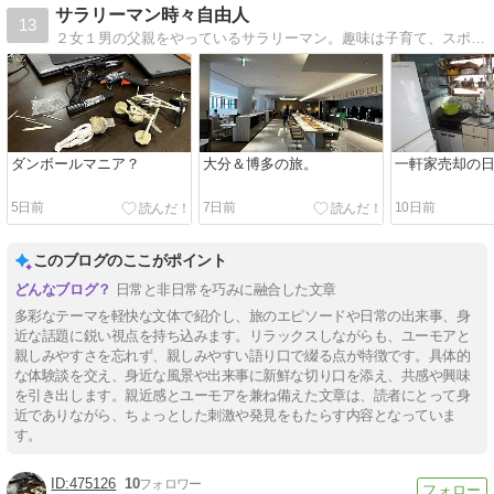
サラリーマン時々自由人
13
２女１男の父親をやっているサラリーマン。趣味は子育て、スポーツ観戦、旅行、不動産投資。
ダンボールマニア？
大分＆博多の旅。
一軒家売却の
5日前
7日前
10日前
このブログのここがポイント
日常と非日常を巧みに融合した文章
多彩なテーマを軽快な文体で紹介し、旅のエピソードや日常の出来事、身
近な話題に鋭い視点を持ち込みます。リラックスしながらも、ユーモアと
親しみやすさを忘れず、親しみやすい語り口で綴る点が特徴です。具体的
な体験談を交え、身近な風景や出来事に新鮮な切り口を添え、共感や興味
を引き出します。親近感とユーモアを兼ね備えた文章は、読者にとって身
近でありながら、ちょっとした刺激や発見をもたらす内容となっていま
す。
475126
10