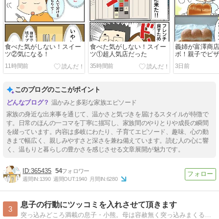
食べた気がしない！スイー
食べた気がしない！スイー
義姉が富澤商
ツ②気になる！
ツ①超人気店だった
ボ！親子でピ
か？
11時間前
35時間前
3日前
このブログのここがポイント
温かみと多彩な家族エピソード
家族の身近な出来事を通じて、温かさと気づきを届けるスタイルが特徴で
す。日常のほんの一コマを丁寧に描写し、家族間のやりとりや成長の瞬間
を綴っています。内容は多岐にわたり、子育てエピソード、趣味、心の動
きまで幅広く、親しみやすさと深さを兼ね備えています。読む人の心に響
く、温もりと暮らしの豊かさを感じさせる文章展開が魅力です。
365435
54
週間IN:
1390
週間OUT:
1940
月間IN:
6280
息子の行動にツッコミを入れさせて頂きます
3
突っ込みどころ満載の息子・小熊。母は容赦無く突っ込みまくるわよ！