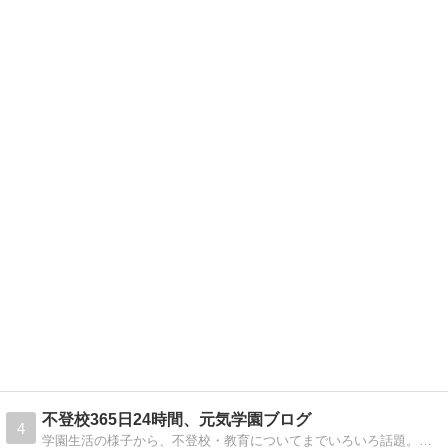
不登校365日24時間、元気学園ブログ
4
学園生活の様子から、不登校・教育についてまでいろいろ話題。寮のあるフリースクールとして30年が過ぎました。不登校や虚弱に関する悩みを受けてきました。