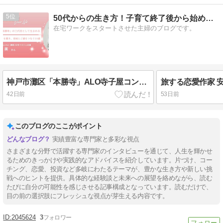
5
50代からの生き方！子育て終了後から始める在宅ワークブログ
在宅ワークをスタートさせた主婦のブログです。
神戸市灘区「本勝寺」ALO寺子屋コンブチャ(KOMBUCHA)講師/お寺マルシェ主催｜青柳宏美さんへ【インタビュー】
42日前
53日前
このブログのここがポイント
実績豊富な専門家と多彩な視点
さまざまな分野で活躍する専門家のインタビューを通じて、人生を輝かせ
るためのきっかけや実践的なアドバイスを紹介しています。片づけ、コー
チング、恋愛、投資など多岐にわたるテーマが、豊かな生き方や新しい挑
戦へのヒントを提供。具体的な経験談と未来への展望を絡めながら、読む
たびに自分の可能性を感じさせる記事構成となっています。読むだけで、
目の前の選択肢にフレッシュな視点が芽生える内容です。
2045624
3