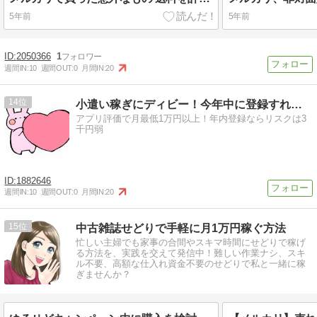
5年前
5年前
2050366
1
週間IN:
10
週間OUT:
0
月間IN:
20
14
小遣い稼ぎにディビー！今年中に登録すれば永年会費無料！
アプリ評価で月最低1万円以上！年内登録ならリスクは3
千円弱
1882646
週間IN:
10
週間OUT:
0
月間IN:
20
15
中古雑誌せどりで手軽に月1万円稼ぐ方法
忙しい主婦でも家事の合間やスキマ時間にせどりで稼げ
る方法を、実践を交えて発信中！難しい作業ナシ、スキ
ル不要、高額な仕入れ資金不要のせどりで私と一緒に稼
ぎませんか？