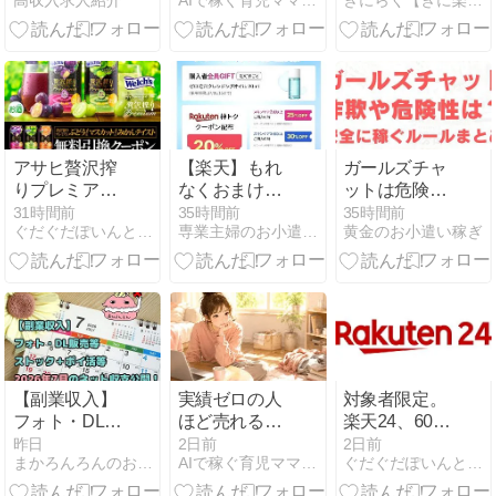
高収入求人紹介
AIで稼ぐ育児ママの在宅起業術
きにらく【きに楽】 | 楽天をお得に活用！
市・鳥栖・唐
章術
【BOTTLE
津・伊万里・
BOTTLE 水
武雄・嬉野・
筒】がお出か
鹿島・神埼・
けやジムの必
小城・有田で
須アイテムだ
働く街の選び
った
方
アサヒ贅沢搾
【楽天】もれ
ガールズチャ
りプレミアム
なくおまけも
ットは危険な
ぶどうorマス
らえる！
詐欺サイト？
31時間前
35時間前
35時間前
ぐだぐだぽいんと日記
専業主婦のお小遣い稼ぎはじめました。
黄金のお小遣い稼ぎ
カットが、
CLIO590
身バレの不安
18.3万名に当
円〜、メディ
や安全な稼ぎ
たります。
キューブ1000
方・ルールを
8/17 10:00ま
円〜
解説
で。
【副業収入】
実績ゼロの人
対象者限定。
フォト・DL販
ほど売れる
楽天24、601
売等ストック
noteを書ける
円以上のお買
昨日
2日前
2日前
まかろんろんのお気楽節約生活
AIで稼ぐ育児ママの在宅起業術
ぐだぐだぽいんと日記
＋ポイ活等
禁断法
い物で使える
2026年7月の
600円OFFク