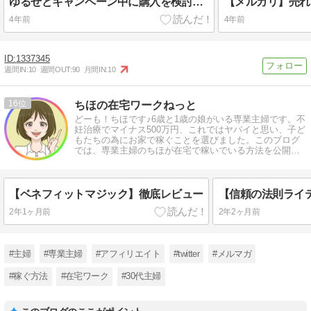
ゆるせどキャンペーン中に購入を検討されている方へ
4年前
4年前
1337345
週間IN:
10
週間OUT:
90
月間IN:
10
16
ちほの在宅ワークねっと
どーも！ちほです♪6歳と1歳の娘がいる専業主婦です。不
妊治療でマイナス500万円、これではヤバイと思い、子ど
もたちの為にお家で稼ぐことを選びました。このブログ
では、専業主婦のちほが在宅で稼いでいる方法を公開し
ています。
【ベネフィットマジック】徹底レビュー
2年1ヶ月前
2年2ヶ月前
#主婦
#専業主婦
#アフィリエイト
#twitter
#メルマガ
#稼ぐ方法
#在宅ワーク
#30代主婦