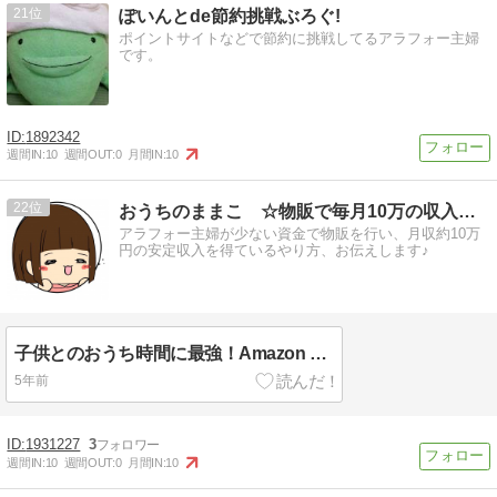
21
ぽいんとde節約挑戦ぶろぐ!
ポイントサイトなどで節約に挑戦してるアラフォー主婦
です。
1892342
週間IN:
10
週間OUT:
0
月間IN:
10
22
おうちのままこ ☆物販で毎月10万の収入ゲット☆
アラフォー主婦が少ない資金で物販を行い、月収約10万
円の安定収入を得ているやり方、お伝えします♪
子供とのおうち時間に最強！Amazon Fire TV Stick
5年前
1931227
3
週間IN:
10
週間OUT:
0
月間IN:
10