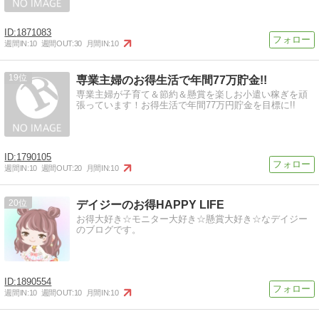
1871083
週間IN:
10
週間OUT:
30
月間IN:
10
19
専業主婦のお得生活で年間77万貯金!!
専業主婦が子育て＆節約＆懸賞を楽しお小遣い稼ぎを頑
張っています！お得生活で年間77万円貯金を目標に!!
1790105
週間IN:
10
週間OUT:
20
月間IN:
10
20
デイジーのお得HAPPY LIFE
お得大好き☆モニター大好き☆懸賞大好き☆なデイジー
のブログです。
1890554
週間IN:
10
週間OUT:
10
月間IN:
10