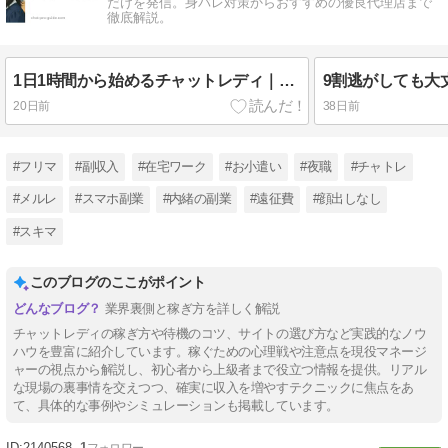
だけを発信。身バレ対策からおすすめの優良代理店まで
徹底解説。
1日1時間から始めるチャットレディ｜スキマ時間の決め打ち両立術
20日前
38日前
#フリマ
#副収入
#在宅ワーク
#お小遣い
#夜職
#チャトレ
#メルレ
#スマホ副業
#内緒の副業
#遠征費
#顔出しなし
#スキマ
このブログのここがポイント
業界裏側と稼ぎ方を詳しく解説
チャットレディの稼ぎ方や待機のコツ、サイトの選び方など実践的なノウ
ハウを豊富に紹介しています。稼ぐための心理戦や注意点を現役マネージ
ャーの視点から解説し、初心者から上級者まで役立つ情報を提供。リアル
な現場の裏事情を交えつつ、確実に収入を増やすテクニックに焦点をあ
て、具体的な事例やシミュレーションも掲載しています。
2140568
1