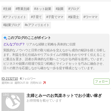
#主婦
#専業主婦
#ネット副業
#副業
#ブログ
#アフィリエイト
#子育て
#子育てママ
#保育士
#ワーママ
#副業ブログ
#xアフィリエイト
このブログのここがポイント
リアルな経験と戦略を具体的に伝授
実践的なノウハウと日常の取り組みを交えながら成功の秘訣を鋭く分析し
ます。利益を生む仕組みやリアルタイムの情報をわかりやすく伝えること
に重点を置き、読者が具体的な行動へとつながる内容を追求しています。
ビジネスや副業の現場で役立つ戦略とマインドセットを巧みに融合させ、
日々の努力を応援しながら確かな一歩を促す構成となっています。
2132710
4
週間IN:
10
週間OUT:
30
月間IN:
10
18
主婦とみーのお気楽ネットでお小遣い稼ぎ
お得情報を載せています