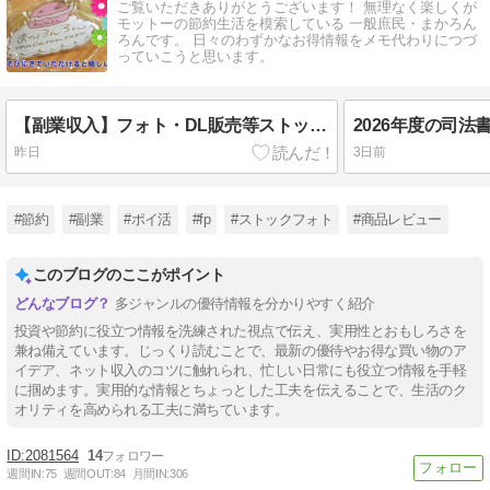
ご覧いただきありがとうございます！ 無理なく楽しくが
モットーの節約生活を模索している 一般庶民・まかろん
ろんです。 日々のわずかなお得情報をメモ代わりにつづ
っていこうと思います。
【副業収入】フォト・DL販売等ストック＋ポイ活等2026年7月のネット収支公開！
昨日
3日前
#節約
#副業
#ポイ活
#fp
#ストックフォト
#商品レビュー
このブログのここがポイント
多ジャンルの優待情報を分かりやすく紹介
投資や節約に役立つ情報を洗練された視点で伝え、実用性とおもしろさを
兼ね備えています。じっくり読むことで、最新の優待やお得な買い物のア
イデア、ネット収入のコツに触れられ、忙しい日常にも役立つ情報を手軽
に掴めます。実用的な情報とちょっとした工夫を伝えることで、生活のク
オリティを高められる工夫に満ちています。
2081564
14
週間IN:
75
週間OUT:
84
月間IN:
306