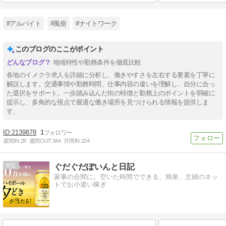
#アルバイト
#風俗
#ナイトワーク
このブログのここがポイント
地域特性や勤務条件を徹底比較
各地のイメクラ求人を詳細に分析し、働きやすさを左右する要素を丁寧に
解説します。交通事情や勤務時間、仕事内容の違いを理解し、自分に合っ
た選択をサポート。一歩踏み込んだ街の特徴と勤務上のポイントを明確に
提示し、多角的な視点で最適な働き場所を見つけられる情報を提供しま
す。
2139878
1
週間IN:
28
週間OUT:
344
月間IN:
104
8
ぐだぐだぽいんと日記
家事の合間に。空いた時間でできる、簡単、主婦のネッ
トでお小遣い稼ぎ