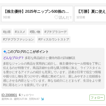
【株主優待】2025年ニップン500株の優待商品の中身を紹介します。
3日前
12日前
#お得
#コスメ
#買い物
#プチプラコーデ
#プチプラファッション
#ディスカウントストア
このブログのここがポイント
多彩な商品紹介と優待内容の詳細解説
多彩なジャンルの商品を実用的に紹介し、株主優待やセール情報を丁寧に
伝えるのが特徴です。商品詳細やお得な購入情報に加え、ライフスタイル
を豊かにするアイテムの紹介も充実しています。読者が日常で役立つ情報
や掘り出し物を見つけやすい構成に努めており、親しみやすさと信頼感を
感じさせる内容となっています。単なる紹介にとどまらず、生活をより便
利に彩るヒントを提供しています。
2008801
6
週間IN:
21
週間OUT:
84
月間IN:
87