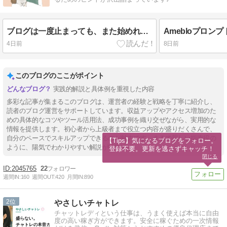
ブログは一度止まっても、また始めればOK♪
4日前
8日前
このブログのここがポイント
実践的解説と具体例を重視した内容
多彩な記事が集まるこのブログは、運営者の経験と戦略を丁寧に紹介し、
読者のブログ運営をサポートしています。収益アップやアクセス増加のた
めの具体的なコツやツール活用法、成功事例を織り交ぜながら、実用的な
情報を提供します。初心者から上級者まで役立つ内容が盛りだくさんで、
自分のペースでスキルアップできるのが魅力です。まるで親しい指南役の
【Tips】気になるブログをフォロー。

ように、陽気でわかりやすい解説が特徴です。
登録不要。更新を逃さずキャッチ！
閉じる
2045765
22
週間IN:
160
週間OUT:
420
月間IN:
890
2
やさしいチャトレ
チャットレディという仕事は、うまく使えば本当に自由
度の高い稼ぎ方ができます。安全に稼ぐための一次情報