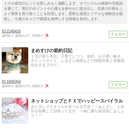
イスや成功のヒントを惜しみなく掲載します。オリジナルの体験や失敗談
を通じて、実行のポイントや心構えを鮮やかに描き出し、読者の行動をふ
さぐ障害を取り除くことを目指します。柔軟な発想とリアルな体験談を駆
使し、今後のキャリア構築を後押しする情報を発信します。
2140416
週間IN:
7
週間OUT:
7
月間IN:
7
25
まめすけの節約日記
１児の母１年目。子育てしつつ、節約、お小遣い稼ぎ、
ポイントサイト、ふるさと納税などの情報収集と情報発
信をするブログ。
1806354
週間IN:
6
週間OUT:
9
月間IN:
9
26
ネットショップとＦＸでハッピースパイラル
あと少しでスタイルが見つかる予定＾＾あと少し、と自
分を鼓舞して頑張ってます 一緒に勝ち組目指しましょ
う＾＾