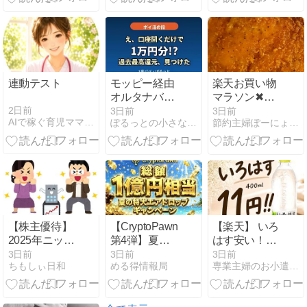
ネット収支公
ーポン配布
開！
中。9/1 9:59ま
で。
連動テスト
モッピー経由
楽天お買い物
オルタナバン
マラソン✖︎お
ク口座開設で
得な8倍の
2日前
3日前
3日前
AIで稼ぐ育児ママの在宅起業術
ぽるっとの小さなことからコツコツと
節約主婦ぽーにょ の幸せブログ
10000P！3児
日！
パパが投資ク
ラファンを調
べてみた
【株主優待】
【CryptoPawn
【楽天】 いろ
2025年ニップ
第4弾】夏の
はす安い！！
ン500株の優
特大エアドロ
誰でも
3日前
3日前
3日前
ちもしぃ日和
める得情報局
専業主婦のお小遣い稼ぎはじめました。
待商品の中身
キャンペーン
400ml11円！
を紹介しま
｜ミッショ
560ml20円！
す。
ン・報酬・注