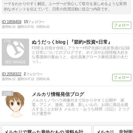
ーマをわかりやすく解説。ユーザーが安心して取引を楽しめるような実用
的なポイントを伝えていて、日常の売買活動に役立つ内容です。
1858459
15
週間IN:
15
週間OUT:
51
月間IN:
42
12
ぬうだっくblog | 『節約×投資×日常』
FIREを目指す仲良しアラサーHSP夫婦の資産形成の記録
と日常についてのブログです。ポイ活やお得情報大好き
な看護師の妻ぬうと、会社員兼グロース株投資家の夫だ
っく。
2058322
2
週間IN:
12
週間OUT:
12
月間IN:
36
13
メルカリ情報発信ブログ
メルカリノウハウ画像付きで分かりやすく公開中 家
電、アニメ、漫画、読書、新しいもの、お得に商品を購
入することが好き メルカリ・おうち時間（日記）２つブ
ログ運営中
メルカリで買った意外なもの 送料を計算して出品しましょう