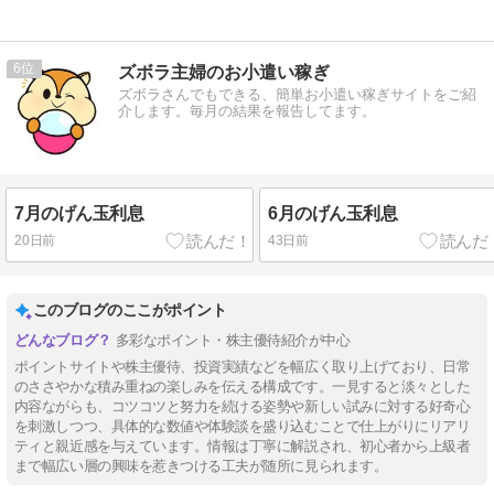
6
ズボラ主婦のお小遣い稼ぎ
ズボラさんでもできる、簡単お小遣い稼ぎサイトをご紹
介します。毎月の結果を報告してます。
7月のげん玉利息
6月のげん玉利息
20日前
43日前
このブログのここがポイント
多彩なポイント・株主優待紹介が中心
ポイントサイトや株主優待、投資実績などを幅広く取り上げており、日常
のささやかな積み重ねの楽しみを伝える構成です。一見すると淡々とした
内容ながらも、コツコツと努力を続ける姿勢や新しい試みに対する好奇心
を刺激しつつ、具体的な数値や体験談を盛り込むことで仕上がりにリアリ
ティと親近感を与えています。情報は丁寧に解説され、初心者から上級者
まで幅広い層の興味を惹きつける工夫が随所に見られます。