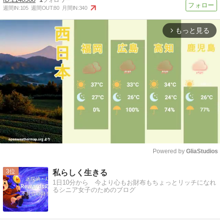
週間IN:
105
週間OUT:
80
月間IN:
340
もっと見る
arrow_forward_ios
Powered by 
GliaStudios
Mute
3
私らしく生きる
1日10分から 今より心もお財布もちょっとリッチになれ
るシニア女子のためのブログ