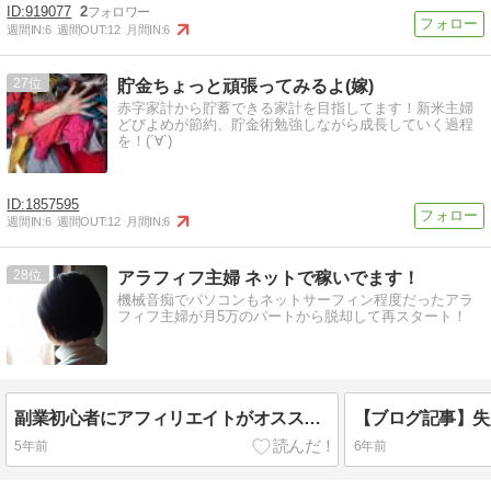
919077
2
週間IN:
6
週間OUT:
12
月間IN:
6
27
貯金ちょっと頑張ってみるよ(嫁)
赤字家計から貯蓄できる家計を目指してます！新米主婦
どびよめが節約、貯金術勉強しながら成長していく過程
を！(´∀`)
1857595
週間IN:
6
週間OUT:
12
月間IN:
6
28
アラフィフ主婦 ネットで稼いでます！
機械音痴でパソコンもネットサーフィン程度だったアラ
フィフ主婦が月5万のパートから脱却して再スタート！
副業初心者にアフィリエイトがオススメな理由は?成功に必要な5つのもの
5年前
6年前