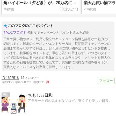
角ハイボール〈夕どき〉が、20万名に当たります。8/17まで。
7時間前
21時間前
このブログのここがポイント
多彩なキャンペーンとポイント還元を紹介
日常の買い物やネット利用で役立つキャンペーン情報を詳細かつ魅力的に
紹介します。対象のクーポンやエントリー方法、期間限定キャンペーンの
裏側まで分かりやすく解説し、賢くお得に買い物を楽しむヒントを提供し
ています。特徴的なポイントは、単なる告知に留まらず、いつどのタイミ
ングで活動を始めるべきかの具体的なタイムラインや、メリットを最大化
するための戦略も提案している点です。実質的にお得な情報を掘り下げ、
実践的なアドバイスを効率良く伝達しています。
1692516
12
週間IN:
23
週間OUT:
113
月間IN:
96
9
ちもしぃ日和
アラサー主婦の気ままなブログ。安くても楽しい日常。