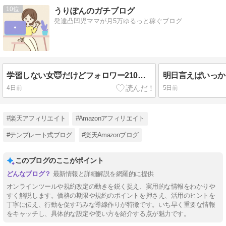
10
うりぽんのガチブログ
発達凸凹児ママが月5万ゆるっと稼ぐブログ
学習しない女😇だけどフォロワー210→420人！！
4日前
5日前
#楽天アフィリエイト
#Amazonアフィリエイト
#テンプレート式ブログ
#楽天Amazonブログ
このブログのここがポイント
最新情報と詳細解説を網羅的に提供
オンラインツールや規約改定の動きを鋭く捉え、実用的な情報をわかりや
すく解説します。価格の期限や規約のポイントを押さえ、活用のヒントを
丁寧に伝え、行動を促す巧みな導線作りが特徴です。いち早く重要な情報
をキャッチし、具体的な設定や使い方を紹介する点が魅力です。