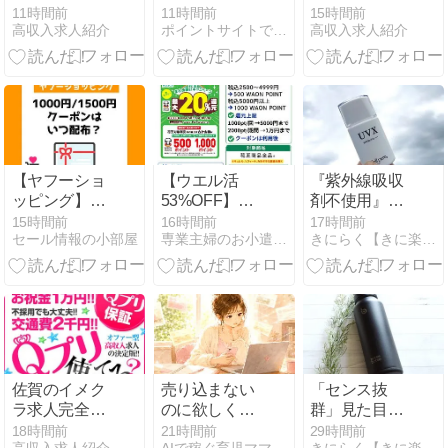
イド｜熊本
交換
イド｜長崎
11時間前
11時間前
15時間前
高収入求人紹介
ポイントサイトで小さく稼ぐ
高収入求人紹介
市・下通・新
市・思案橋・
市街・光の
銅座・浜町・
森・菊池・玉
佐世保・諫
名・荒尾・八
早・大村・島
代・人吉・天
原・平戸・五
草で働く街の
島の街選び
選び方
【ヤフーショ
【ウエル活
『紫外線吸収
ッピング】5
53%OFF】花
剤不使用』一
のつく日
王まとめ買い
度使ったら手
15時間前
16時間前
17時間前
セール情報の小部屋
専業主婦のお小遣い稼ぎはじめました。
きにらく【きに楽】 | 楽天をお得に活用！
「1500円クー
で最大20％還
放せない！
ポン」はいつ
元！対象商
【セルピュア
配布？｜2026
品・条件・注
UVX】が敏感
年8月
意点まとめ
肌の外出を劇
【2026年8
的に変える神
月】
の日焼け止め
だった
佐賀のイメク
売り込まない
「センス抜
ラ求人完全ガ
のに欲しくな
群」見た目も
イド｜佐賀
る、魅惑の文
機能も満点！
18時間前
21時間前
29時間前