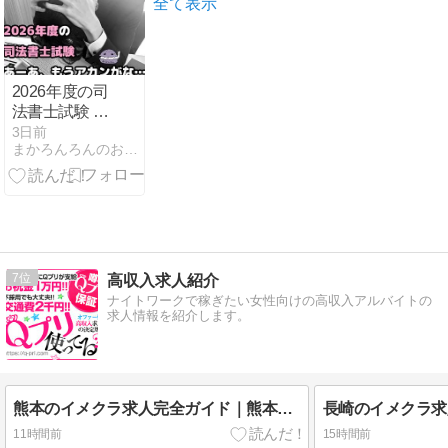
意点まとめ
全て表示
2026年度の司
法書士試験 あ
ーあ、もうア
3日前
まかろんろんのお気楽節約生活
カンがな…
7
高収入求人紹介
ナイトワークで稼ぎたい女性向けの高収入アルバイトの
求人情報を紹介します。
熊本のイメクラ求人完全ガイド｜熊本市・下通・新市街・光の森・菊池・玉名・荒尾・八代・人吉・天草で働く街の選び方
11時間前
15時間前