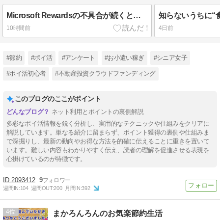
Microsoft Rewardsの不具合が続くときに読んでほしいこと ──原因・対処法・わたしの体験まとめ──
10時間前
4日前
#節約
#ポイ活
#アンケート
#お小遣い稼ぎ
#シニア女子
#ポイ活初心者
#不動産投資クラウドファンディング
このブログのここがポイント
ネット利用とポイントの裏側解説
多彩なポイ活情報を鋭く分析し、実用的なテクニックや仕組みをクリアに
解説しています。単なる紹介に留まらず、ポイント獲得の裏側や仕組みま
で深掘りし、最新の動向やお得な方法を的確に伝えることに重きを置いて
います。難しい内容もわかりやすく伝え、読者の理解を促進させる表現を
心掛けているのが特徴です。
2093412
9
週間IN:
104
週間OUT:
200
月間IN:
392
4
まかろんろんのお気楽節約生活