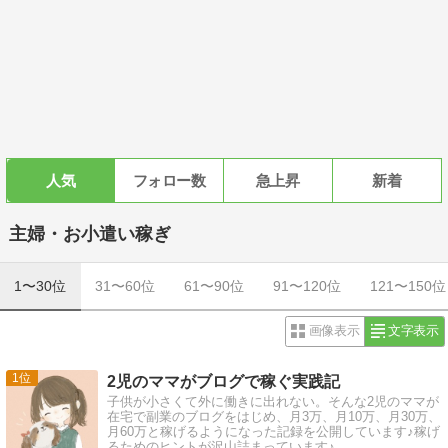
人気
フォロー数
急上昇
新着
主婦・お小遣い稼ぎ
1〜30位
31〜60位
61〜90位
91〜120位
121〜150位
画像表示
文字表示
1
2児のママがブログで稼ぐ実践記
子供が小さくて外に働きに出れない。そんな2児のママが
在宅で副業のブログをはじめ、月3万、月10万、月30万、
月60万と稼げるようになった記録を公開しています♪稼げ
るためのヒントが沢山詰まっています♪