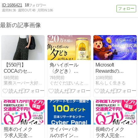
1686421
18
週間IN:
36
週間OUT:
48
月間IN:
186
最新の記事画像
【550円】
角ハイボール
Microsoft
COCAのセー
〈夕どき〉
Rewardsの不
ルがヤバい！
が、20万名に
具合が続くと
5時間前
7時間前
10時間前
業務スーパー大好き専業主婦３児ママのブログ
ぐだぐだぽいんと日記
私らしく生きる
当たります。
きに読んでほ
8/17まで。
しいこと ──
原因・対処
法・わたしの
体験まとめ──
熊本のイメク
サイバーパネ
長崎のイメク
ラ求人完全ガ
ルのポイント
ラ求人完全ガ