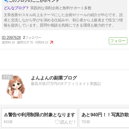
このブログのここがポイント
実践的な添削企画と無料サポート多数
文章改善やスキル向上をテーマにした企画やツールの紹介が中心です。読
者と交流しながら学びを深める仕組みや、初心者から上級者まで役立つ情
報を提供しています。質問や相談を気軽にできる環境も魅力的です。
2097628
2
週間IN:
10
週間OUT:
70
月間IN:
10
17
よんよんの副業ブログ
最高月収27万円のXアフィリエイト実践記
⚠️警告や利用制限の対象となります
あと940円！！写真詐
6日前
7日前