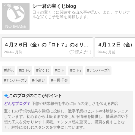
23
シー君の宝くじblog
日々の宝くじに関連する出来事や思い、また、オリジナ
ルな宝くじ予想等を掲載します。
４月２６日（金）の「ロト７」のオリジナル予想
2年4ヶ月前
2年4ヶ月前
#雑記
#ロト6
#宝くじ
#ロト
#ロト7
#ナンバーズ4
#ナンバーズ3
#小遣い
#一攫千金
このブログのここがポイント
予想や結果報告を中心に日々の楽しさを伝える内容
宝くじの予想や結果を気軽に投稿し、数字予想のヒントや体験談をシェア
しています。初心者から上級者まで楽しめる情報を提供し、抽選結果や予
想の工夫を分かりやすく掲載。エンタメ感を重視し、購買を促すことな
く、純粋に楽しむスタンスを大事にしています。