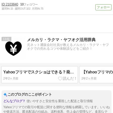
2103840
10
週間IN:
15
週間OUT:
102
月間IN:
75
11
メルカリ・ラクマ・ヤフオク活用辞典
元ネット通販会社社員が教えるメルカリ・ラクマ・ヤフ
オクでの売れるコツや体験談などをご紹介！
Yahooフリマでスクショはできる？発送時のQRコードや商品ページの画像は残せる？
2年2ヶ月前
2年2ヶ月前
このブログのここがポイント
使いやすさと安全性を重視した配送と取引情報
Yahooフリマでの取引や配送に関する便利な情報を網羅しています。いいね
や発送方法、匿名配送の仕組み、送料体系、売上金の管理など、多彩なテ