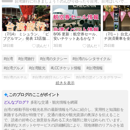
台湾旅行に行きましょう！のんびりゆったり台湾。台湾はいいですね。台湾旅行で役立つ情報いろいろ書いています。ぜひご覧ください。サイトについてのご意見も是非宜しく。
（7/14） ミシュラン、「ビ
8/06 更新：航空券セール、
（7/1～）台北
ブグルマン」発表 13店舗を
安いチケットあるかな？
チ決済乗車を
新選出 台湾7県市で146軒
18日前
3日前
25日前
掲載
#台湾
#台湾旅行
#台湾のタクシー
#台湾のレンタサイクル
#台湾グルメ
#台湾観光
#LCCチケット情報
#台湾情報
#台湾のホテル
#台湾の祝日カレンダー
#台湾公認インスタグラマー
続きを表示
#台湾の夜市
このブログのここがポイント
多彩な交通・観光情報を網羅
台湾の移動手段や観光名所の最新情報を巧みに紹介し、実用性と知識欲を
刺激する内容が特徴です。交通の進化や観光資源の奥深さを伝えること
で、読者の好奇心と旅意欲を高める工夫が随所に散りばめられています。
具体的なスポットやサービスの詳細解説により、現地体験のリアルさを追