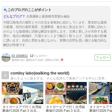
このブログのここがポイント
古典園林と最新都市景観を融合
中国江南地方の都市とその文化を多角的に紹介しています。歴史的な遺跡
や庭園、現代の都市風景、交通事情、食文化に焦点を当て、実際に訪れた
かのような臨場感と詳細な解説を提供します。古典と新しさが共存する風
景や、地元の風物詩、穴場スポットまで幅広く取り上げ、読者を旅の想像
に誘います。自然と歴史を感じながら、実際の訪問を思い描ける魅力的な
解説が特徴です。
1658811
12
週間IN:
423
週間OUT:
1029
月間IN:
1788
comloy labo(walking the world)
4
暮らすように旅をする、そんな気持ちで東南アジアを中心に世界各国、日本各地をスナップ写真を撮りながらぶらーり散歩しています。
タイガーエアで行く台湾縦
タイガーエアで行く台湾縦
タイガーエア
断旅行2026 Part.3 台北編 /
断旅行2026 Part.3 台北編 /
断旅行2026 Par