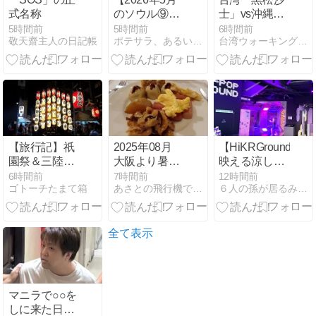
式名称
のソウル⑨】
士」vs沖縄
望遠洞「ユッ
「A&Wルート
5時間前
5時間前
6時間前
敬天齋主人の日記帳
ポテサラ、あるいはKOREA DAYS
台湾ウォーキング - 台湾情報ブログ
ケ by ユシン」
ビア」似て
で絶品ユッケ
る？飲み比べ
を
た感想
【旅行記】祇
2025年08月
【HiKRGround】
園祭＆三陸ロ
大阪より暑く
映える涼しい
ーカル線めぐ
ない台湾
穴場
6時間前
7時間前
12時間前
ゴトーチたまて箱
あさとの飛行機で行く台湾・タイ・世界遺産と機内食の日記
６人の孫が居るみすずちゃんの幸せな韓国生活
り旅2026 2日
07/13
目―暇つぶし
に鞍馬観光
全て表示
マニラで○○を
しに来た日本