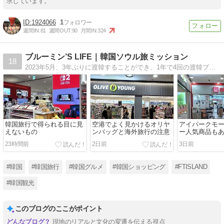
求しています。
1924066
1
週間IN:
81
週間OUT:
90
月間IN:
324
ブルーミン’S LIFE｜韓国ソウル旅ミッション
18
2023年5月、3年ぶりに渡韓することができ、1年で4回の渡韓ブログを書いてきました。今年度からは「韓国ソウル旅ミッション」として、行くたびに「ミッション完了！」っていえるような旅をしたいなとブログタイトルを変更しました
韓国旅行で得られる目に見
空港でよく見かけるオリヤ
アイパークモ
えないもの
ンバッグと海外旅行の注意
ー人気商品も
23時間前
2日前
3日前
#韓国
#韓国旅行
#韓国グルメ
#韓国ショッピング
#FTISLAND
#韓国観光
このブログのここがポイント
現地のリアルと文化の変遷を伝える視点