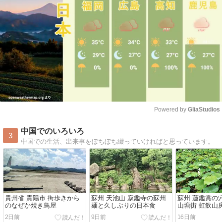
Powered by 
GliaStudios
Mute
中国でのいろいろ
3
中国での生活、出来事をぼちぼち綴っていければと思っています。
貴州省 貴陽市 街歩きから
蘇州 天池山 寂鑑寺の蘇州
蘇州 蓮鑑賞の
のなぜか焼き鳥屋
麺と久しぶりの日本食
山塘街 虹飲山
2日前
9日前
16日前