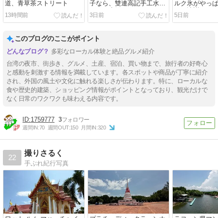
道、青草茶ストリート
子なら、雙連高記手工水餃
ルク氷がやっ
＆三五水餃
い、冰讃
13時間前
3日前
5日前
このブログのここがポイント
多彩なローカル体験と絶品グルメ紹介
台湾の夜市、街歩き、グルメ、土産、宿泊、買い物まで、旅行者の好奇心
と感動を刺激する情報を満載しています。各スポットや商品が丁寧に紹介
され、外国の風土や文化に触れる楽しさが伝わります。特に、ローカルな
食や歴史的建築、ショッピング情報がポイントとなっており、観光だけで
なく日常のワクワクも味わえる内容です。
1759777
3
週間IN:
70
週間OUT:
150
月間IN:
320
撮りさるく
22
手ぶれ紀行写真