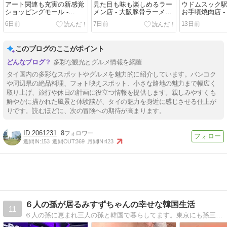
アート関連も充実の新感覚
見た目も味も楽しめるラー
ウドムスック
ショッピングモール -
メン店 - 大阪豚骨ラーメン
お手頃焼肉店 -
Cloud 11/ คลาวด์ 11 - （バ
みさわ - （バンコク・タ
（YAKINIKU 
6日前
7日前
13日前
ンコク・タイ）
イ）
ンコク・タイ
このブログのここがポイント
多彩な観光とグルメ情報を網羅
タイ国内の多彩なスポットやグルメを魅力的に紹介しています。バンコク
や周辺県の絶品料理、フォト映えスポット、小さな路地の魅力まで幅広く
取り上げ、旅行や休日の計画に役立つ情報を提供します。親しみやすくも
鮮やかに描かれた風景と体験談が、タイの魅力を身近に感じさせる仕上が
りです。読むほどに、次の冒険への期待が高まります。
2061231
8
週間IN:
153
週間OUT:
369
月間IN:
423
６人の孫が居るみすずちゃんの幸せな韓国生活
11
６人の孫に恵まれ三人の孫と韓国で暮らしてます。東京にも孫三人。『今の自分にちょうど良い！』と思える日々をばぁばの目線でYouTubeを編集、配信したり毎日遊び廻れる環境に感謝し楽しく過ごす日記