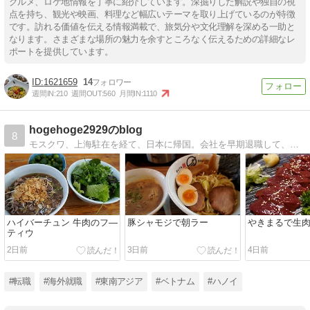
グルメ、ロケ地情報を丁寧に紹介しています。深掘りした解説や独自の視
点を持ち、観光や映画、料理など幅広いテーマを取り上げているのが特徴
です。訪れる価値を伝える情報満載で、旅気分や文化理解を深める一助と
なります。さまざまな場所の魅力を余すところなく伝えるための詳細なレ
ポートを提供しています。
1621659
14
週間IN:
210
週間OUT:
560
月間IN:
1110
hogehoge2929のblog
8
モスクワ、上海駐在を経て、日本に帰国。会社を早期退職して、ベトナムで再就職。ハノイでの日々を綴っています。
ハイバーチュン 牛肉のフ―
豚シャモジで朝ラー
やきまるで生
ティウ
2日前
3日前
4日前
#転職
#海外就職
#東南アジア
#ベトナム
#ハノイ