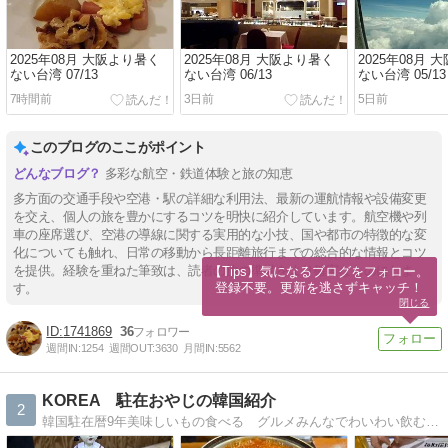
2025年08月 大阪より暑く
2025年08月 大阪より暑く
2025年08月 
ない台湾 07/13
ない台湾 06/13
ない台湾 05/13
7時間前
3日前
5日前
このブログのここがポイント
多彩な航空・鉄道体験と旅の知恵
多方面の交通手段や空港・駅の詳細な利用法、最新の運航情報や設備変更
を交え、個人の旅を豊かにするコツを明快に紹介しています。航空機や列
車の座席選び、空港の導線に関する実用的な小技、国や都市の特徴的な変
化についても触れ、日常の移動から長距離旅行までの総合的な情報とコツ
を提供。経験を重ねた筆致は、読者の旅の準備をより確実なものにしま
【Tips】気になるブログをフォロー。

登録不要。更新を逃さずキャッチ！
す。
閉じる
1741869
36
週間IN:
1254
週間OUT:
3630
月間IN:
5562
KOREA 駐在おやじの韓国紹介
2
韓国駐在暦9年美味しいもの食べる グルメみんなでわいわい飲むお酒大好きソウルではなく、田舎の生活ならではの韓国を紹介します。グルメ、お酒、ソウル情報、韓国地方…