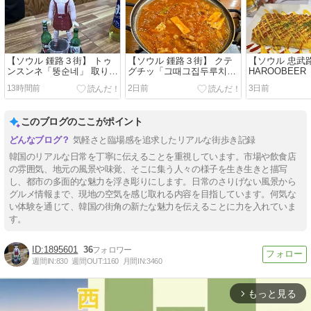
【ソウル 鍾路３街】 トゥ
【ソウル 鍾路３街】 クテ
【ソウル 忠武
ンスンネ「뚱순네」 取り合
グチッ「그때그집두루치
HAROOBEER
えずここで落ち着きます
기」 24h お一人様OK とっ
어」 お腹いっ
13時間前
2日前
3日前
ても使いやすい韓国食堂で
かるめのつまみ
す
＾
このブログのここがポイント
気軽さと臨場感を追求したリアルな街歩き記録
韓国のリアルな日常を丁寧に伝えることを重視しています。市場や飲食店
の雰囲気、地元の風景や味覚、そこに集う人々の様子を生き生きと描写
し、都市の多面的な魅力を浮き彫りにします。日常のさりげない風景から
グルメ情報まで、現地の空気を感じ取れる内容を目指しています。何気な
い体験を通じて、韓国の街角の新たな魅力を伝えることに力を入れていま
す。
1895601
36
週間IN:
830
週間OUT:
1160
月間IN:
3460
もっと見る
arrow_forward_ios