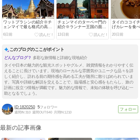
ワットプラシンの紹介※チ
チェンマイのターペー門の
タイのココイ
ェンマイで最も格式の高い
紹介※ランナー王国の面影
げカレーを食
寺院
を残す旧市街のシンボル
6日前
13日前
20日前
このブログのここがポイント
多彩な旅情報と詳細な現地紹介
タイや日本の魅力的な観光スポットやグルメ、雑貨情報をわかりやすく伝
えることに長けています。現地のローカルな雰囲気やユニークな品々を詳
しく紹介し、訪れる前の期待感を高める工夫が随所に散りばめられていま
す。写真や詳細な解説を交えることで、臨場感と安心感をもたらし、旅の
計画に役立つ情報が満載です。魅力的な情報で、未知の体験を呼び込む一
助となるでしょう。
1820250
5
週間IN:
310
週間OUT:
640
月間IN:
1210
最新の記事画像