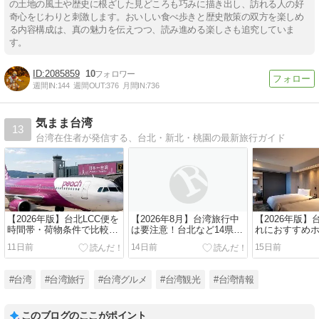
の土地の風土や歴史に根ざした見どころも巧みに描き出し、訪れる人の好
奇心をじわりと刺激します。おいしい食べ歩きと歴史散策の双方を楽しめ
る内容構成は、真の魅力を伝えつつ、読み進める楽しさも追究していま
す。
2085859
10
週間IN:
144
週間OUT:
376
月間IN:
736
気まま台湾
13
台湾在住者が発信する、台北・新北・桃園の最新旅行ガイド
【2026年版】台北LCC便を
【2026年8月】台湾旅行中
【2026年版
時間帯・荷物条件で比較｜
は要注意！台北など14県市
れにおすすめホ
弾丸・1泊2日・2泊3日・3
で通信演習を実施 Google
人部屋・遊び
11日前
14日前
15日前
泊4日の選び方
マップやLINEが使いにくく
ぶ親子旅行の
なる可能性も
#台湾
#台湾旅行
#台湾グルメ
#台湾観光
#台湾情報
このブログのここがポイント