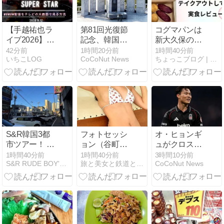
島」に宿泊し
てみたら…激
安の理由は？
【手越祐也ラ
第81回光復節
コグマパンは
選べる朝食は
イブ2026】
記念、韓国の
新大久保の
鶏飯 観光客に
WOWOW配信
歴史を巡る旅
SHINCHON
42分前
1時間20分前
1時間40分前
優しい鹿児島
いちこLOG
CoCoNut News
ちょっこブログ | プチ情報を含む雑記
をテレビの大
先4選
CAFEで｜実
市電の乗り方
画面で見る方
食レビュー
法！
S&R韓国3都
フォトセッシ
オ・ヒョンギ
市ツアー！ 2
ョン（谷町九
ュがクロスバ
日目 vol.4 さ
丁目）（２０
ー直撃の猛
1時間40分前
1時間40分前
3時間10分前
S&R RUDE BOY'S WAY
旅と美女と鉄道と…
CoCoNut News
ー！お仕事の
２２年２月）
攻！10人のベ
時間だぜ！！
（１２）
シクタシュが
EL予選第1戦
で貴重な勝利