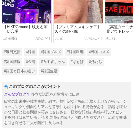
【HiKRGround】映える涼
【プレミアムスキンケア】
【高速ターミ
しい穴場
久々の顔へ鍼
界アウトレッ
12時間前
3日前
4日前
#毎日更新
#韓国
#韓国グルメ
#韓国料理
#韓国コスメ
#韓国情報
#金浦
#みすずちゃん
#ばぁば
#孫たち
#韓国と日本の違い
#韓国生活
このブログのここがポイント
多彩な話題を経験豊かに伝達
日常の出来事や韓国事情、雑学、旅行記など幅広く取り上げながらも、シ
ョッキングな側面やリアルな背景にも鋭く触れる特色がある。話題は緩や
かな日常と社会問題を巧みに交錯させ、軽妙な語感と共感を呼ぶエピソー
ドを散りばめている。読者に情報の深さと面白さを両立させ、広範な興味
を引き寄せる工夫が随所に見られる。