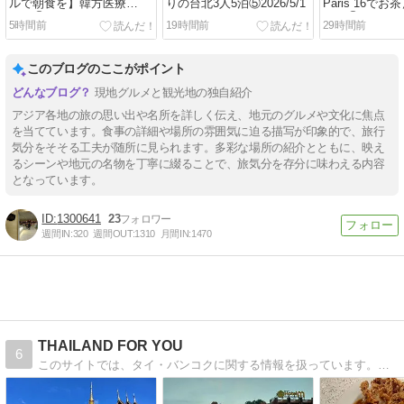
ルで朝食を】韓方医療
りの台北3人5泊⑤2026/5/1
Paris 16で
FAM①2016/11/26
FAM⑮2016/11/
5時間前
19時間前
29時間前
このブログのここがポイント
現地グルメと観光地の独自紹介
アジア各地の旅の思い出や名所を詳しく伝え、地元のグルメや文化に焦点
を当てています。食事の詳細や場所の雰囲気に迫る描写が印象的で、旅行
気分をそそる工夫が随所に見られます。多彩な場所の紹介とともに、映え
るシーンや地元の名物を丁寧に綴ることで、旅気分を存分に味わえる内容
となっています。
1300641
23
週間IN:
320
週間OUT:
1310
月間IN:
1470
THAILAND FOR YOU
6
このサイトでは、タイ・バンコクに関する情報を扱っています。旅行や出張で訪れる際に役立つ情報を更新していきます。