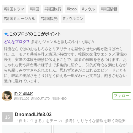
#韓国ドラマ
#韓国
#韓国旅行
#kpop
#ソウル
#韓国情報
#韓国ミュージカル
#韓国観光
#ソウルコン
このブログのここがポイント
多彩なジャンルと親しみやすい描写力
韓流ならではのおもしろさとリアリティを融合させた内容が散りばめら
れ、ユーモアと共感を呼ぶ表現が特徴です。韓国の文化やエンタメ現場の
裏側、実際の体験を軽妙に伝えることで、読者の興味を惹きつけます。お
しゃれな街や舞台裏の様子まで多角的に紹介し、知的好奇心を満たしなが
らも親しみやすさを忘れません。思わず笑みがこぼれるエピソードととも
に、韓流の奥深さをさりげなく伝える一風変わった文章は、飽きさせない
魅力に溢れています。
2140449
週間IN:
100
週間OUT:
170
月間IN:
490
DnomadLife3.03
16
「自由に生きる」をテーマに参考になりそうな情報を呟く雑記Blogです。Web・お金・仮想通貨・旅行・投資・自由・アフィリエイト・GAME