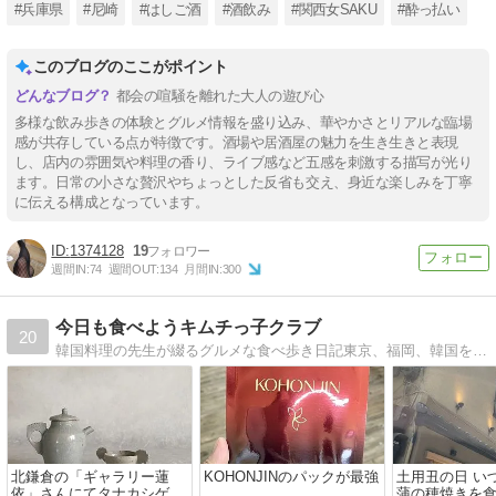
#兵庫県
#尼崎
#はしご酒
#酒飲み
#関西女SAKU
#酔っ払い
このブログのここがポイント
都会の喧騒を離れた大人の遊び心
多様な飲み歩きの体験とグルメ情報を盛り込み、華やかさとリアルな臨場
感が共存している点が特徴です。酒場や居酒屋の魅力を生き生きと表現
し、店内の雰囲気や料理の香り、ライブ感など五感を刺激する描写が光り
ます。日常の小さな贅沢やちょっとした反省も交え、身近な楽しみを丁寧
に伝える構成となっています。
1374128
19
週間IN:
74
週間OUT:
134
月間IN:
300
今日も食べようキムチっ子クラブ
20
韓国料理の先生が綴るグルメな食べ歩き日記東京、福岡、韓国を中心に美味しい情報をこっそり教えます！
北鎌倉の「ギャラリー蓮
KOHONJINのパックが最強
土用丑の日 い
依」さんにてタナカシゲオ
蒲の穂焼きを