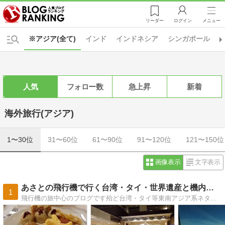
リーダー
ログイン
メニュー
※アジア(全て)
インド
インドネシア
シンガポール
人気
フォロー数
急上昇
新着
海外旅行(アジア)
1〜30位
31〜60位
61〜90位
91〜120位
121〜150位
画像表示
文字表示
あさとの飛行機で行く台湾・タイ・世界遺産と機内食の日記
1
飛行機の旅中心のブログです殆ど台湾・タイ等東南アジア系ネタでしょうか観光地情報などより飛行機の中や機内食・空撮を主にしてます