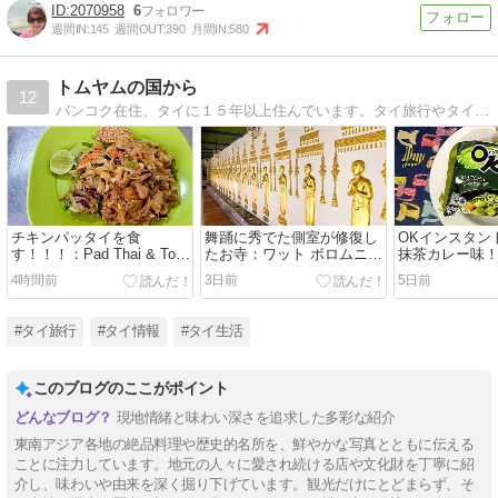
2070958
6
週間IN:
145
週間OUT:
390
月間IN:
580
トムヤムの国から
12
バンコク在住、タイに１５年以上住んでいます。タイ旅行やタイのレストラン、日本とは違うタイの生活を紹介します。
チキンパッタイを食
舞踊に秀でた側室が修復し
OKインスタン
す！！！：Pad Thai & Tom
たお寺：ワット ボロムニワ
抹茶カレー味
Yum 2
ート
4時間前
3日前
5日前
#タイ旅行
#タイ情報
#タイ生活
このブログのここがポイント
現地情緒と味わい深さを追求した多彩な紹介
東南アジア各地の絶品料理や歴史的名所を、鮮やかな写真とともに伝える
ことに注力しています。地元の人々に愛され続ける店や文化財を丁寧に紹
介し、味わいや由来を深く掘り下げています。観光だけにとどまらず、そ