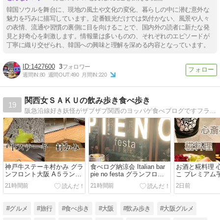
韓国ソウルを舞台に、現地の風土や文化の変化、暮らしの中に潜む意外な
魅力を巧みに描写しています。定番観光だけでは気付かない、風景や人々
の表情、流通や習慣の裏側に目を向けることで、国内外の読者に新たな発
見と好奇心を刺激します。情報量は多いものの、それぞれのエピソードが
丁寧に織り交ぜられ、韓国への興味と理解を深める内容となっています。
1427600
3
週間IN:
80
週間OUT:
490
月間IN:
220
関西女ＳＡＫＵの飲み歩き食べ歩き
19
阪急沿線好き妖怪がザブザブ関西のヨッパゲ食べブログですフランス、プラハ、ポルトガル、ハンガリー、バルト三国、クロアチア、ウィーン旅行記始めました！
神戸牛ステーキ村かみ グラ
食べログ納涼会 Italian bar
お酒と糀料理 
ンフロント大阪 A５ランク
pie no festa グランフロン
こ プレミアム
高級鉄板焼 デート 大阪デ
ト イタリアン
白黒パンダごん
21時間前
21時間前
2日前
ィナー 接待 わ
豚 赤ワイン バ
#グルメ
#旅行
#食べ歩き
#大阪
#飲み歩き
#大阪グルメ