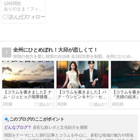
人男性38歳の
12時間前
ありのまま！フィリピンニュース＠セブ島発信
身柄を確保！
日本の裁判所
から逮捕状
全州にひとめぼれ！大邱が恋しくて！
7
韓国の地方を愛し韓国の自治体 全162市郡を制覇。全州にひとめぼれし大邱に恋い焦がれるビョンが、韓国地方の魅力をお届けします。
【コラムを書きました】ナ
【コラムを書きました】パ
【コラムを書
ム・ジュヒョク除隊後復帰
ク・ウンビン＆ヤン・セジ
『夫婦の結末
作 Netflix『トングン』
ョン主演『恋は命がけ』見
ミンの手に汗
2日前
8日前
16日前
どころ＆ロケ地紹介
悪魔のような
ン
このブログのここがポイント
多彩な旅レポと文化紹介を展開
韓国をテーマにした旅行記事とコラムを中心に、多彩な地域の魅力や現地