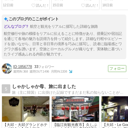
Vol.3 IT202 台北→成田搭乗
Vol.2 南機場夜市 台北最後
Vol.1 シーザ
12日前
15日前
18日前
記 ～Homee KITCHENとプ
の夜はローカルグルメ三昧
宿泊記〜陽明
ラザプレミアラウンジで旅
湯温泉で過ご
を締めくくる～
このブログのここがポイント
航空と観光をリアルに描写した詳細な旅路
航空修行や旅の模様をリアルに伝えることに特徴があり、搭乗記や宿泊記
を通じて各地の魅力を説得力を持って紹介します。詳細な行程やエピソー
ドを追いながら、日常と非日常の境界を巧みに描写し、読者に臨場感とワ
クワク感を誘います。空旅とローカルグルメが織りなす、実体験に基づい
たライブ感あふれる内容が魅力です。
1856778
33
週間IN:
368
週間OUT:
1496
月間IN:
2208
しゃかしゃか母、旅に出ました
5
旅（主に韓国）に出掛けた記録ですまだまだ私の知らないことがいっぱい。旅はいろんな発見があって楽しいです！
【大邱・大邱グランドホテ
【臨江街観光夜市】久しぶ
【大邱・Le Gou