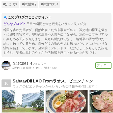
#ひとり旅
#韓国旅行
#韓国コスメ
このブログのここがポイント
日常の瞬間と食と観光をバランス良く紹介
韓国を訪れた筆者が、偶然出会った出来事やグルメ、観光地の様子を気さ
くに綴る内容です。現地の風景や人情を伝えながら、旅の一コマをリアル
に楽しめる工夫が光ります。観光名所だけでなく、路地裏の店や隠れた一
品にも触れているため、自分だけの旅の発見を味わいたい方にぴったりな
情報が詰まっています。全体的にフレンドリーだけどしっかりとした観点
を持ち、読者に親しみやすさと信頼感を感じさせる仕上がりです。
1793961
4
週間IN:
190
週間OUT:
370
月間IN:
830
SabaayDii LAO Fromラオス、ビエンチャン
10
ラオスのビエンチャンからいろいろな情報を発信します！