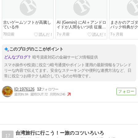
古いゲームソフトが高騰し
AI (Gemini) にAI＋アンドロ
まさかのアゴ
ている件
イドが人間をいつ頃 征服す
バック特典が
るか聞いてみた結
ード経由で正
70日前
7ヶ月前
7ヶ月前
果！！！！！
た件
このブログのここがポイント
暗号資産対応の金融サービス情報提供
スマホ操作や投資に役立つ暗号通貨やポイント運用の最新情報をフレンド
リーな内容で伝えてます。安全なステーキングや便利な連携方法など、日
常に役立つお得テクも紹介しているのが特徴です。
1976126
12
週間IN:
84
週間OUT:
72
月間IN:
246
台湾旅行に行こう！ー旅のコツいろいろ
17