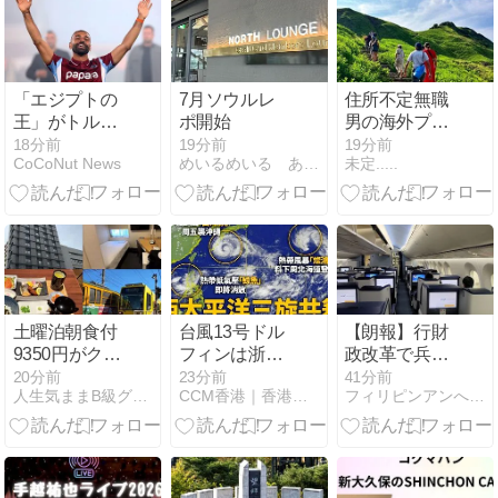
「エジプトの
7月ソウルレ
住所不定無職
王」がトルコ
ポ開始
男の海外プラ
に降臨！サラ
プラ旅(インド
18分前
19分前
19分前
CoCoNut News
めいるめいる あじゃあじゃ
未定.....
ー入団式に平
ネシア編第２
日4万人集
章)
結、熱狂の渦
に感激
土曜泊朝食付
台風13号ドル
【朗報】行財
9350円がクー
フィンは浙江
政改革で兵庫
ポンポイント
省へ、香港は
県の海外事務
20分前
23分前
41分前
人生気ままB級グルメで〜アラフィフおっさんセミリタイア放浪記
CCM香港｜香港経済と気になるニュース
フィリピンアンへレス情報Smile
で実質3000
38度の猛暑予
所を全廃！役
円！天文館最
報
人が遊ぶだ
安クラス「ホ
け！
テルサンフレ
ックス鹿児