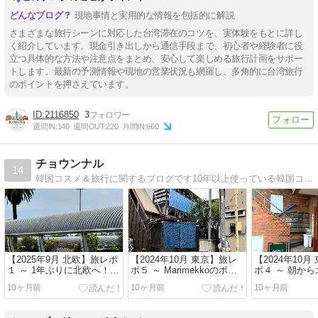
現地事情と実用的な情報を包括的に解説
さまざまな旅行シーンに対応した台湾滞在のコツを、実体験をもとに詳し
く紹介しています。現金引き出しから通信手段まで、初心者や経験者に役
立つ具体的な方法や注意点をまとめ、安心して楽しめる旅行計画をサポー
トします。最新の予測情報や現地の営業状況も網羅し、多角的に台湾旅行
のポイントを押さえています。
2116850
3
週間IN:
140
週間OUT:
220
月間IN:
660
チョウンナル
14
韓国コスメ＆旅行に関するブログです10年以上使っている韓国コスメや大好きな韓国旅行についての書いてます
【2025年9月 北欧】旅レポ
【2024年10月 東京】旅レ
【2024年10月
１ ～ 1年ぶりに北欧へ！
ポ５ ～ Marimekkoのポッ
ポ４ ～ 朝か
～
プアップイベントへ！ ～
満喫 ～
10ヶ月前
10ヶ月前
10ヶ月前