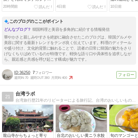
さんの器で召し上がって頂
20時間前
4日前
10日前
く韓国料理会のお知らせ
このブログのここがポイント
韓国料理と美容を多角的に紹介する情報発信
華やかさと親しみやすさを絶妙に融合させたこのブログは、韓国グルメや
美容に関する最新トレンドをテンポ良く伝えています。料理のディテール
や盛り付け、文化的背景に触れることで、読者の日常に韓国の魅力をさり
げなくちりばめているのが特徴です。軽快な語り口や具体性を追求しなが
ら、親近感と共感を呼び起こす構成が魅力です。
36250
7
週間IN:
70
週間OUT:
380
月間IN:
400
台湾ラボ
21
台湾旅行歴21年のリピーターによる旅行記、台湾のおいしいもの、夜市、ホテル情報、お土産、台湾一周などなど。
龍山寺からちょっと寄り
台北のおいしい黄ニラ水餃
旬のマンゴー