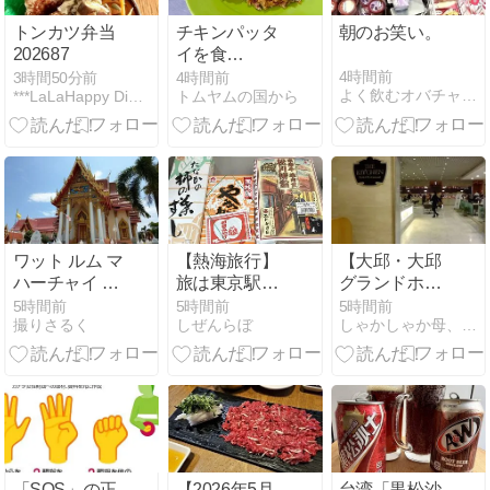
トンカツ弁当
チキンパッタ
朝のお笑い。
202687
イを食
す！！！：
4時間前
3時間50分前
4時間前
よく飲むオバチャン＊本日のメニュー
***LaLaHappy Diary3***
トムヤムの国から
Pad Thai &
Tom Yum 2
ワット ルム マ
【熱海旅行】
【大邱・大邱
ハーチャイ チ
旅は東京駅か
グランドホテ
ュンポン
ら始まる。駅
ルで朝食を】
5時間前
5時間前
5時間前
撮りさるく
しぜんらぼ
しゃかしゃか母、旅に出ました
弁とクラフト
韓方医療
ビールで過ご
FAM①2016/11/26
す列車時間
「SOS」の正
【2026年5月
台湾「黒松沙