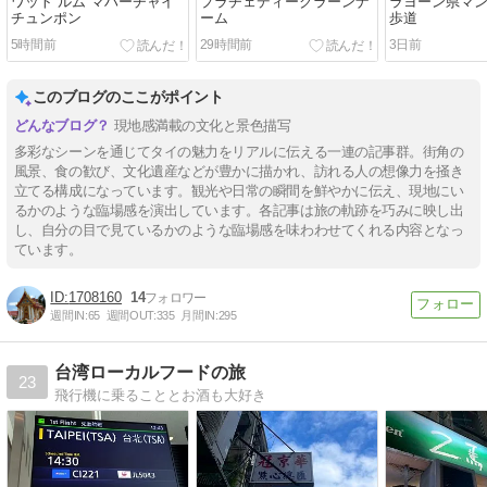
ワット ルム マハーチャイ
プラチェディークラーンナ
ラヨーン県マ
チュンポン
ーム
歩道
5時間前
29時間前
3日前
このブログのここがポイント
現地感満載の文化と景色描写
多彩なシーンを通じてタイの魅力をリアルに伝える一連の記事群。街角の
風景、食の歓び、文化遺産などが豊かに描かれ、訪れる人の想像力を掻き
立てる構成になっています。観光や日常の瞬間を鮮やかに伝え、現地にい
るかのような臨場感を演出しています。各記事は旅の軌跡を巧みに映し出
し、自分の目で見ているかのような臨場感を味わわせてくれる内容となっ
ています。
1708160
14
週間IN:
65
週間OUT:
335
月間IN:
295
台湾ローカルフードの旅
23
飛行機に乗ることとお酒も大好き