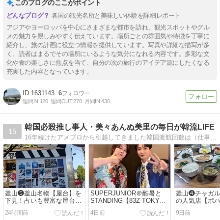
このブログのここがポイント
各国の観光名所と美味しい体験を詳細レポート
アジアやヨーロッパを中心にさまざまな都市を訪れ、観光スポットやグル
メの魅力を親しみやすく伝えています。場所ごとの雰囲気や特徴を丁寧に
紹介し、旅の計画に役立つ情報を提供しています。写真や詳細な描写が多
く、読者はまるでその場所にいるような気分になれる内容です。多彩な文
化や食の楽しさに焦点を当て、自分の次の旅行のアイデア源にしたくなる
充実した内容となっています。
1631143
6
週間IN:
120
週間OUT:
270
月間IN:
430
韓国必殺推し事人・美々あんぬ美里の毎日が韓流LIFE
15
16年続けたアメブロから引越してきました韓国渡航回数は（仕事も含め）200回を超えました。韓国旅行・韓国ドラマ・韓国MUSICAL・ソウルコン・・・など気ままに気楽に書いています
釜山❺釜山名物【屋台】を
SUPERJUNIOR＠酷暑と
釜山❹チャガ
下見！占いも豊富な屋台
STANDING【83Z TOKYO
の人気店【ポ
STREETから国際市場へ向
FAN CONCERT】で見た人
食べきれない
24時間前
4日前
9日前
かう
間模様がカオスすぎた＠＠
グ定食を