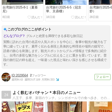
台湾旅行2025-8-1（夏慕
台湾旅行2025-6-5（冠京
台湾旅行2025-
尼）
華、京鼎樓）
炒）
8日前
18日前
28日前
このブログのここがポイント
グルメと絶景を満喫できる多彩な旅日記
実際に訪れた台湾の名店や人気スポットを中心に、食事や観光の魅力を丁
寧に綴っています。素早く伝わる表現と具体的な料理名や場所の描写で、
読者の旅心を刺激します。観光スポットからグルメ情報まで多角的に紹介
し、台湾の多彩な魅力をシンプルに伝えることに重きを置いています。普
段の旅行記の枠を超え、一味違った視点と味わい深さを感じさせる構成で
す。
2029564
2
週間IN:
63
週間OUT:
108
月間IN:
333
よく飲むオバチャン＊本日のメニュー
24
八王子、多摩、新宿のランチ。シンガポールでの食べ歩き、その他ときどきその他の海外旅行での飲食をアップしてます！！よく飲みます^^;。