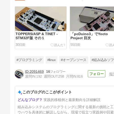
TOPPERS/ASP & TINET -
「pcDuino3」でYocto
STM32F版 その１
Project 目次
30日前
55日前
#プログラミング
#linux
#オープンソース
#組み込みソ
2091469
16
報
週間IN:
192
週間OUT:
258
月間IN:
816
μITRONプログラマーが
Zephyrに挑戦！ その８
このブログのここがポイント
6ヶ月前
実践的移植例と最新動向を詳細解説
組み込みシステムのプログラミングに関する最新の挑戦と工夫を
ウハウを具体的に解説しながら、現場で役立つ実践例や回避