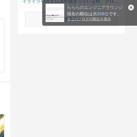
イライラやストレスが溜まっている時、グロサイトを見たくなる？
らららのエンジニアラウンジ
現在の順位は
第268位
です。
続きを表示
≫
このブログの順位を表示
知