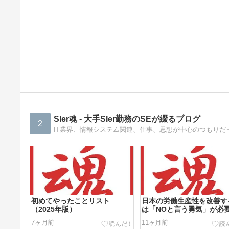
SIer魂 - 大手SIer勤務のSEが綴るブログ
2
IT業界、情報システム関連、仕事、思想が中心のつもり
初めてやったことリスト
日本の労働生産性を改善す
（2025年版）
は「NOと言う勇気」が必
7ヶ月前
11ヶ月前