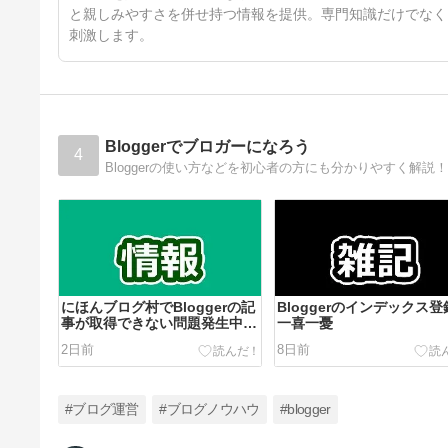
と親しみやすさを併せ持つ情報を提供。専門知識だけでなく
刺激します。
Bloggerでブロガーになろう
4
にほんブログ村でBloggerの記
Bloggerのインデックス
事が取得できない問題発生中
一喜一憂
（2026年8月）
2日前
8日前
#ブログ運営
#ブログノウハウ
#blogger