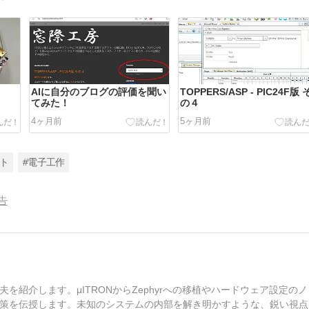
AIに自分のブログの評価を聞い
TOPPERS/ASP - PIC24F版 
てみた！
の４
4ヶ月前
5ヶ月前
フト
#電子工作
告
紹介します。μITRONからZephyrへの移植やハードウェア設定のノ
策を伝授します。未知のシステムの内部を解き明かすような、鋭い視点