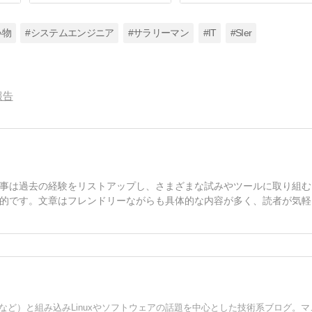
い物
#システムエンジニア
#サラリーマン
#IT
#SIer
報告
事は過去の経験をリストアップし、さまざまな試みやツールに取り組む
的です。文章はフレンドリーながらも具体的な内容が多く、読者が気軽
窓際プログラマーの備忘録。RTOS（