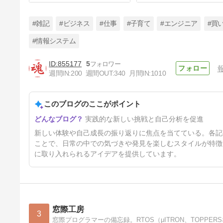
#雑記
#ビジネス
#仕事
#子育て
#エンジニア
#買
#情報システム
855177
5
初めてやったことリスト
週間IN:
200
週間OUT:
340
月間IN:
1010
（2023年版）
2年4ヶ月前
このブログのここがポイント
実践的な新しい挑戦と自己分析を促進
新しい体験や自己成長の振り返りに焦点を当てている。各記
ことで、日常の中での気づきや発見を楽しむスタイルが特徴
に取り入れられるアイデアを提供しています。
窓際工房
3