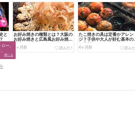
史と
お好み焼きの種類とは？大阪の
たこ焼きの具は定番かアレン
？
お好み焼きと広島風お好み焼き
ジ？子供や大人が好む基本の
の違い！
気具材とは
ロー。

4ヶ月前
4ヶ月前
す。
閉じる
告