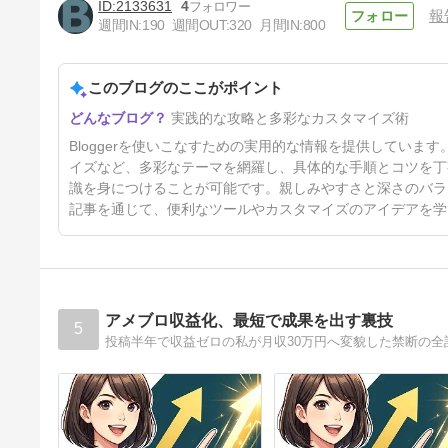
2133631
4
報
週間IN:
190
週間OUT:
320
月間IN:
800
[Blogger] CSSなしHTMLだけ
で表を作成する方法
このブログのここがポイント
54日前
実践的な攻略と多彩なカスタマイズ術
Bloggerを使いこなすための実用的な情報を提供していま
イズなど、多彩なテーマを網羅し、具体的な手順とコツを丁
識を身につけることが可能です。親しみやすさと深さのバラ
記事を通じて、便利なツールやカスタマイズのアイデアを学
アメブロ収益化、最短で成果を出す裏技
5
投稿半年で収益ゼロの私が月収30万円へ変貌した禁断の全