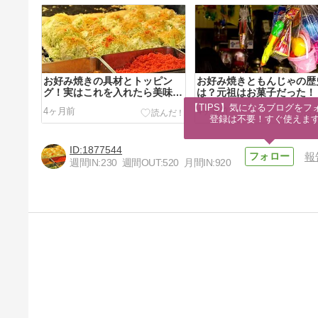
お好み焼きの具材とトッピン
お好み焼きともんじゃの歴
グ！実はこれを入れたら美味し
は？元祖はお菓子だった！
い！？
【TIPS】気になるブログをフォ
4ヶ月前
4ヶ月前
登録は不要！すぐ使えま
1877544
報
週間IN:
230
週間OUT:
520
月間IN:
920
外壁塗装をするならいつが良
い！？外壁塗装にベストな時期
の見極め方
6年前