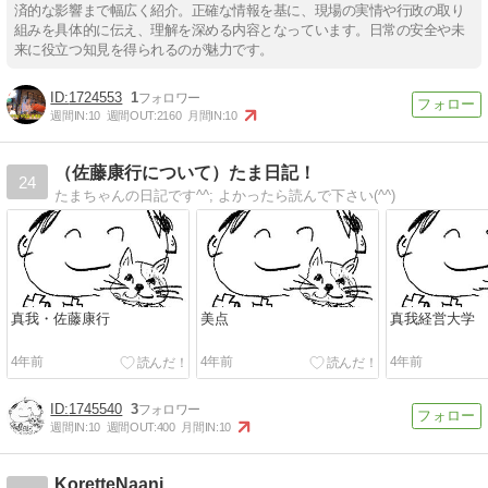
済的な影響まで幅広く紹介。正確な情報を基に、現場の実情や行政の取り
組みを具体的に伝え、理解を深める内容となっています。日常の安全や未
来に役立つ知見を得られるのが魅力です。
1724553
1
週間IN:
10
週間OUT:
2160
月間IN:
10
（佐藤康行について）たま日記！
24
たまちゃんの日記です^^; よかったら読んで下さい(^^)
真我・佐藤康行
美点
真我経営大学
4年前
4年前
4年前
1745540
3
週間IN:
10
週間OUT:
400
月間IN:
10
KoretteNaani