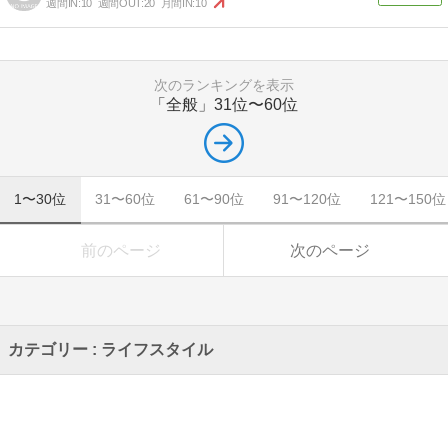
週間IN:
10
週間OUT:
20
月間IN:
10
次のランキングを表示
「全般」
31位〜60位
1〜30位
31〜60位
61〜90位
91〜120位
121〜150位
前のページ
次のページ
カテゴリー : ライフスタイル
(↑上のカテゴリへ移動)