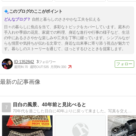
このブログのここがポイント
自然と暮らしのささやかな工夫を伝える
日々の暮らしに焦点を当て、多彩なトピックをカバーしています。庭木の
手入れや季節の花見、家庭での料理、身近な進行や行事の様子など、生活
の中にあるささやかな楽しみや工夫を丁寧に綴っています。シンプルなが
らも情景や気持ちが伝わる文章で、身近な出来事に寄り添う視点が魅力で
す。暮らしのストーリーを通じて、ほっとするひとときを提案します。
1352842
3
週間IN:
70
週間OUT:
535
月間IN:
330
最新の記事画像
目白の風景、40年前と見比べると
7
70年代を過ごした目白に40年ぶりに戻って来ました。写真を交えながら目白の今昔を綴って行きます。