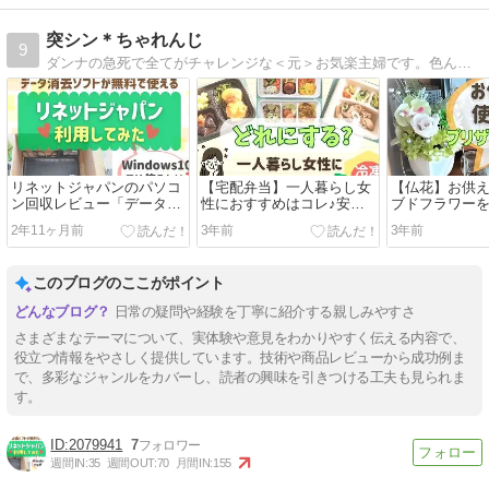
突シン＊ちゃれんじ
9
ダンナの急死で全てがチャレンジな＜元＞お気楽主婦です。色んなチャレンジあれこれをブログに投稿中〜♪
リネットジャパンのパソコ
【宅配弁当】一人暮らし女
【仏花】お供
ン回収レビュー「データ消
性におすすめはコレ♪安い!
ブドフラワー
去ソフト」が使えない!?
主食付き!メリット別3選
礼?仏壇用に買
2年11ヶ月前
3年前
3年前
このブログのここがポイント
日常の疑問や経験を丁寧に紹介する親しみやすさ
さまざまなテーマについて、実体験や意見をわかりやすく伝える内容で、
役立つ情報をやさしく提供しています。技術や商品レビューから成功例ま
で、多彩なジャンルをカバーし、読者の興味を引きつける工夫も見られま
す。
2079941
7
週間IN:
35
週間OUT:
70
月間IN:
155