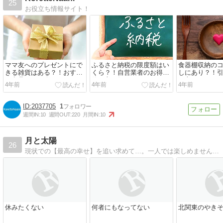
25
お役立ち情報サイト！
ママ友へのプレゼントにで
ふるさと納税の限度額はい
食器棚収納の
きる雑貨はある？！おすす
くら？！自営業者のお得な
しにあり？！
め商品をご紹介！
使い方を知ろう！
い方をマスタ
4年前
4年前
4年前
2037705
1
週間IN:
10
週間OUT:
220
月間IN:
10
月と太陽
26
現状での【最高の幸せ】を追い求めて…。一人では楽しめません。聞いてくれる人がいるからこそです！読んでくれて感謝です
休みたくない
何者にもなってない
北関東のやき