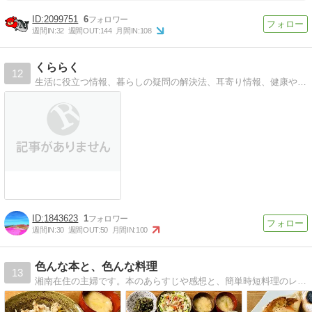
2099751
6
週間IN:
32
週間OUT:
144
月間IN:
108
くららく
12
生活に役立つ情報、暮らしの疑問の解決法、耳寄り情報、健康や美容に関する情報などをまとめています。
1843623
1
週間IN:
30
週間OUT:
50
月間IN:
100
色んな本と、色んな料理
13
湘南在住の主婦です。本のあらすじや感想と、簡単時短料理のレシピをおもにのせています。