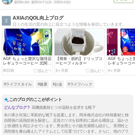
週間IN:
900
週間OUT:
1120
月間IN:
4150
AXIAのQOL向上ブログ
2
日々の生活の質の向上に役立つような情報を発信していきます。
AGF ちょっと贅沢な珈琲店
【簡単・節約】ドリップコ
AGF ちょっ
レギュラーコーヒー 北関東
ーヒーフィルター
レギュラーコ
薫る深いコクのブレンド
ブレンド
65日前
3ヶ月前
4ヶ月前
#ライフスタイル
#健康
#お金
#ライフハック
このブログのここがポイント
高機能素材とツボ温熱を追求する靴下
冬の寒さ対策に革新的な靴下を提案します。岡本株式会社の特殊素材と独
自開発の温熱技術を駆使し、足首のツボを効率的に温める構造は、温かさ
と快適性を両立させています。男女用とその販売展開も紹介し、実用性と
高性能を兼ね備えたアイテムとして位置づけています。さらに、他のブラ