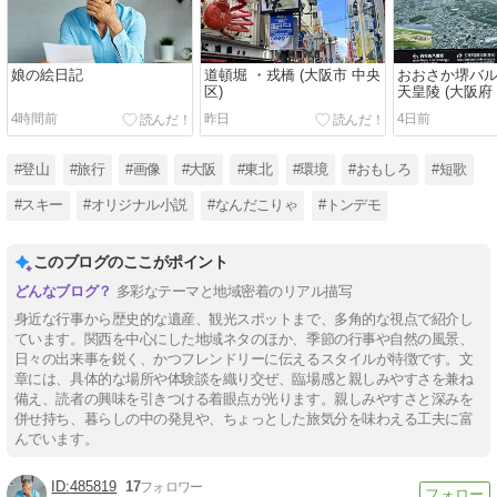
娘の絵日記
道頓堀 ・戎橋 (大阪市 中央
おおさか堺バ
区)
天皇陵 (大阪府 
4時間前
昨日
4日前
#登山
#旅行
#画像
#大阪
#東北
#環境
#おもしろ
#短歌
#スキー
#オリジナル小説
#なんだこりゃ
#トンデモ
このブログのここがポイント
多彩なテーマと地域密着のリアル描写
身近な行事から歴史的な遺産、観光スポットまで、多角的な視点で紹介し
ています。関西を中心にした地域ネタのほか、季節の行事や自然の風景、
日々の出来事を鋭く、かつフレンドリーに伝えるスタイルが特徴です。文
章には、具体的な場所や体験談を織り交ぜ、臨場感と親しみやすさを兼ね
備え、読者の興味を引きつける着眼点が光ります。親しみやすさと深みを
併せ持ち、暮らしの中の発見や、ちょっとした旅気分を味わえる工夫に富
んでいます。
485819
17