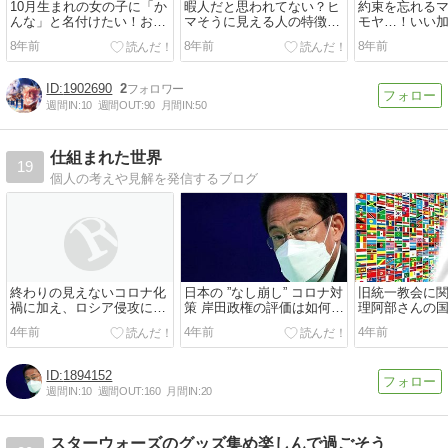
10月生まれの女の子に「か
暇人だと思われてない？ヒ
約束を忘れる
んな」と名付けたい！お勧
マそうに見える人の特徴４
モヤ…！いい
めの漢字は？
つと対処法
への対処法
8年前
8年前
8年前
1902690
2
週間IN:
10
週間OUT:
90
月間IN:
50
仕組まれた世界
19
個人の考えや見解を発信するブログ
終わりの見えないコロナ化
日本の ”なし崩し” コロナ対
旧統一教会に
禍に加え、ロシア侵攻によ
策 岸田政権の評価は如何
理阿部さんの
る資源価格高騰の今、日本
に？
なものか
4年前
4年前
4年前
における資源確保をどうす
るか
1894152
週間IN:
10
週間OUT:
160
月間IN:
20
スターウォーズのグッズ集め楽しんで過ごそう