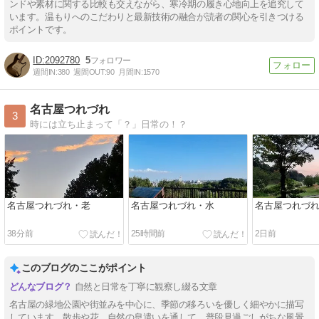
ンドや素材に関する比較も交えながら、寒冷期の履き心地向上を追究して
います。温もりへのこだわりと最新技術の融合が読者の関心を引きつける
ポイントです。
2092780
5
週間IN:
380
週間OUT:
90
月間IN:
1570
名古屋つれづれ
3
時には立ち止まって「？」日常の！？
名古屋つれづれ・老
名古屋つれづれ・水
名古屋つれづ
38分前
25時間前
2日前
このブログのここがポイント
自然と日常を丁寧に観察し綴る文章
名古屋の緑地公園や街並みを中心に、季節の移ろいを優しく細やかに描写
しています。散歩や花、自然の息遣いを通して、普段見過ごしがちな風景