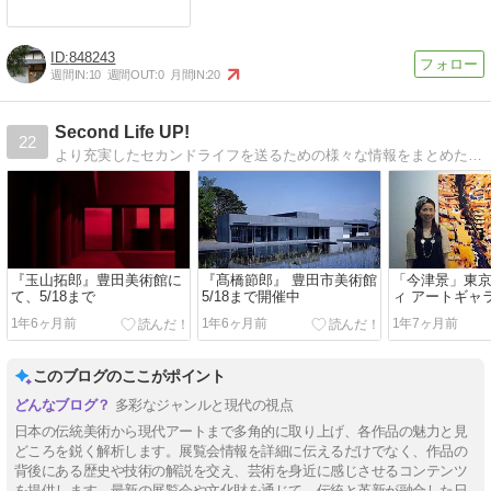
848243
週間IN:
10
週間OUT:
0
月間IN:
20
Second Life UP!
22
より充実したセカンドライフを送るための様々な情報をまとめた、まとめブログです
『玉山拓郎』豊田美術館に
『髙橋節郎』 豊田市美術館
「今津景」東
て、5/18まで
5/18まで開催中
ィ アートギャラリ
まで
1年6ヶ月前
1年6ヶ月前
1年7ヶ月前
このブログのここがポイント
多彩なジャンルと現代の視点
日本の伝統美術から現代アートまで多角的に取り上げ、各作品の魅力と見
どころを鋭く解析します。展覧会情報を詳細に伝えるだけでなく、作品の
背後にある歴史や技術の解説を交え、芸術を身近に感じさせるコンテンツ
を提供します。最新の展覧会や文化財を通じて、伝統と革新が融合した日