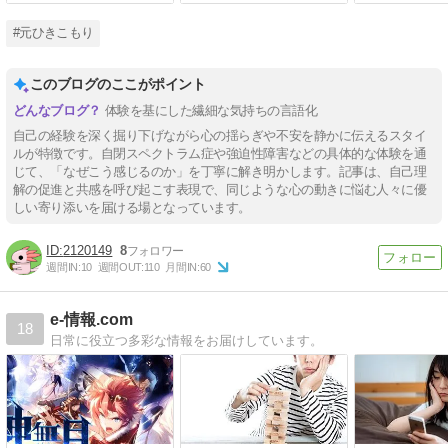
#元ひきこもり
このブログのここがポイント
体験を基にした繊細な気持ちの言語化
自己の経験を深く掘り下げながら心の揺らぎや不安を静かに伝えるスタイ
ルが特徴です。自閉スペクトラム症や強迫性障害などの具体的な体験を通
じて、「なぜこう感じるのか」を丁寧に解き明かします。記事は、自己理
解の促進と共感を呼び起こす表現で、同じような心の動きに悩む人々に優
しい寄り添いを届ける場となっています。
2120149
8
週間IN:
10
週間OUT:
110
月間IN:
60
e-情報.com
18
日常に役立つ多彩な情報をお届けしています。