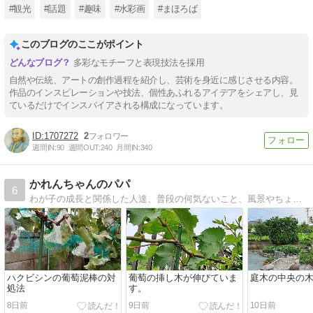
#観光
#話題
#趣味
#水彩画
#まほろば
このブログのここがポイント
多彩なモチーフと表現技法を採用
自然や伝統、アートの創作過程を紹介し、芸術を身近に感じさせる内容。
作品のインスピレーションや技法、個性あふれるアイデアをシェアし、見
ているだけでインスパイアされる構成になっています。
1707272
2
週間IN:
90
週間OUT:
240
月間IN:
340
かれんちゃんのパパ
6
わが子の成長と関係した人達、普段の何気ないこと、風景やちょっとした出来事など。から今の生活のことを思って。
ハクビシンの葡萄泥棒の対
葡萄の挿し木が伸びていま
庭木の中央の
処法
す。
8日前
9日前
10日前