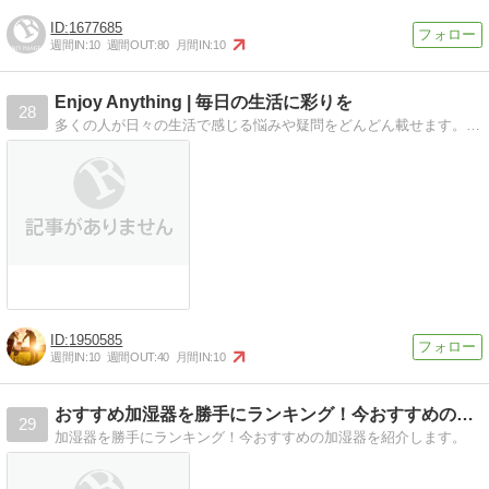
1677685
週間IN:
10
週間OUT:
80
月間IN:
10
Enjoy Anything | 毎日の生活に彩りを
28
多くの人が日々の生活で感じる悩みや疑問をどんどん載せます。あなたが抱えている悩みは他の人も感じている可能性が高いと思いますよ？是非参考にしてみてくださいね。
1950585
週間IN:
10
週間OUT:
40
月間IN:
10
おすすめ加湿器を勝手にランキング！今おすすめの加湿器はコレだ
29
加湿器を勝手にランキング！今おすすめの加湿器を紹介します。