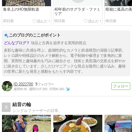
食卓上のHO無限軌道
40年前のサグラダ・ファミ
暗箱に孤高の
リア
20日前
55日前
65日前
このブログのここがポイント
珍品と古典を追求する実用的視点
多彩な趣味に共感を呼ぶ、超個性的なカメラと鉄道模型の深掘り記事群。
レトロ調や特殊設計のカメラ解析から、電子制御や修理まで多角的に展
開。実用性と趣味趣向を巧みに融合させ、技術と美意識の交差点を鮮やか
に描き出しています。少しだけマニアックな視点を随所に盛り込み、趣味
の世界に新たな発見と感動をもたらす内容です。
2022700
5
週間IN:
60
週間OUT:
200
月間IN:
260
結音の輪
8
シングルファーザーの日常。