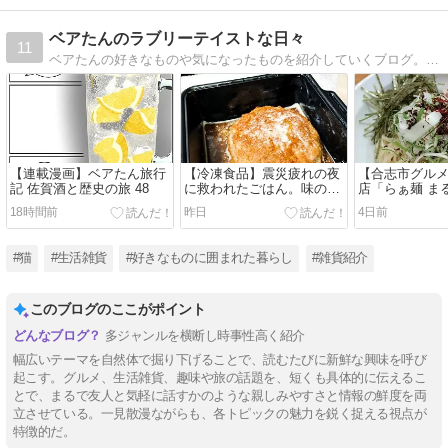
ベアたんのラブリーテイストな日々
11
ベアたんの好きなものや気になったものを紹介していくブログ。日記や雑記帳みたいなぶろぐです。
【連載漫画】ベアたん旅行
【冷凍食品】震災疲れの夜
【合志市グル
記 佐賀酒と歴史の旅 48
に救われたごはん。味の素
店「らぁ麺 ま
「牛100％鉄板焼にんにく
油そばを堪能
18時間前
昨日
4日前
醤油黒胡椒、バター香る ザ
人気ラーメン
★ハンバーグ」、最高のご
けました【油
ちそう！！【味の素】
#猫
#生活雑貨
#好きなものに囲まれた暮らし
#雑貨紹介
このブログのここがポイント
多ジャンルを横断し時事性高く紹介
幅広いテーマを自然体で掘り下げることで、読むたびに新鮮な興味を呼び
起こす。グルメ、生活雑貨、趣味や旅の話題を、短くも具体的に伝えるこ
とで、まるで友人と気軽に話すかのような親しみやすさと情報の鮮度を両
立させている。一見散漫ながらも、各トピックの魅力を鋭く捉える視点が
特徴的だ。