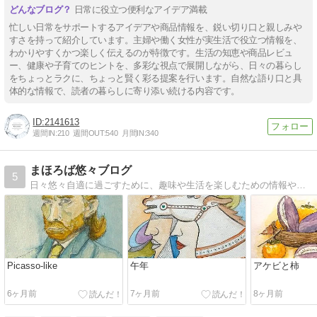
日常に役立つ便利なアイデア満載
忙しい日常をサポートするアイデアや商品情報を、鋭い切り口と親しみや
すさを持って紹介しています。主婦や働く女性が実生活で役立つ情報を、
わかりやすくかつ楽しく伝えるのが特徴です。生活の知恵や商品レビュ
ー、健康や子育てのヒントを、多彩な視点で展開しながら、日々の暮らし
をちょっとラクに、ちょっと賢く彩る提案を行います。自然な語り口と具
体的な情報で、読者の暮らしに寄り添い続ける内容です。
2141613
週間IN:
210
週間OUT:
540
月間IN:
340
まほろば悠々ブログ
5
日々悠々自適に過ごすために、趣味や生活を楽しむための情報や話題をお贈りします。
Picasso-like
午年
アケビと柿
6ヶ月前
7ヶ月前
8ヶ月前