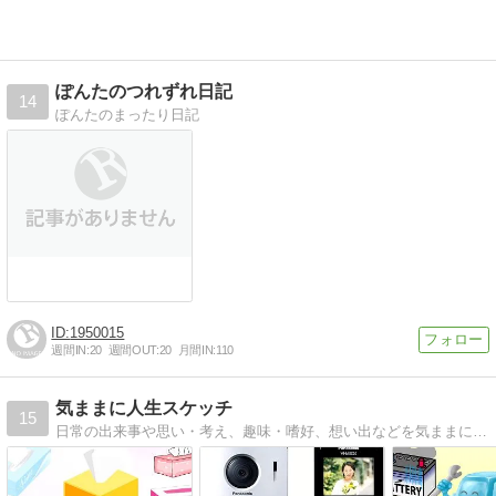
ぽんたのつれずれ日記
14
ぽんたのまったり日記
1950015
週間IN:
20
週間OUT:
20
月間IN:
110
気ままに人生スケッチ
15
日常の出来事や思い・考え、趣味・嗜好、想い出などを気ままに綴ってみました。