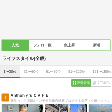
人気
フォロー数
急上昇
新着
ライフスタイル(全般)
1〜30位
31〜60位
61〜90位
91〜120位
121〜150位
画像表示
文字表示
Anthonｙ's ＣＡＦＥ
1
発見っ！とほほ&トンデモ系総合情報ブログ街ネタ下ネタ俺ネタ・旅・文学・食・漫画・映画・環境・面白看板・ニュースetc.