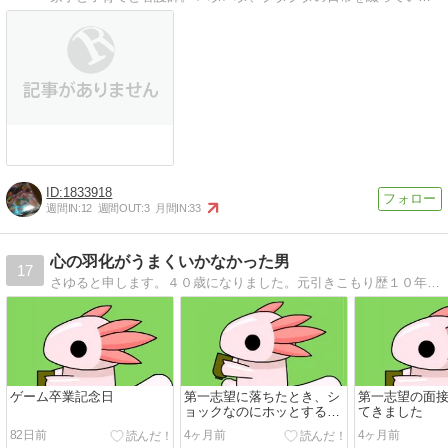
1833918
週間IN:
12
週間OUT:
3
月間IN:
33
心の羽化がうまくいかなかった男
17
さゆると申します。４０歳になりました。元引きこもり歴１０年以上。現在 強迫性障害治療中、それと就労支援に通っています。https://sayuru-blog.com/
ゲーム卒業記念日
第一志望に落ちたとき、シ
第一志望の面
ョックなのにホッとする理
てきました
由
82日前
4ヶ月前
4ヶ月前