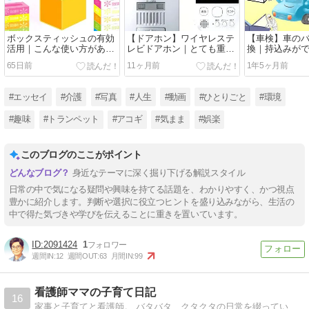
ボックスティッシュの有効
【ドアホン】ワイヤレステ
【車検】車の
活用｜こんな使い方があっ
レビドアホン｜とても重宝
換｜持込みが
たなんて…
しています！！
品店がお得で
65日前
11ヶ月前
1年5ヶ月前
#エッセイ
#介護
#写真
#人生
#動画
#ひとりごと
#環境
#趣味
#トランペット
#アコギ
#気まま
#娯楽
このブログのここがポイント
身近なテーマに深く掘り下げる解説スタイル
日常の中で気になる疑問や興味を持てる話題を、わかりやすく、かつ視点
豊かに紹介します。判断や選択に役立つヒントを盛り込みながら、生活の
中で得た気づきや学びを伝えることに重きを置いています。
2091424
1
週間IN:
12
週間OUT:
63
月間IN:
99
看護師ママの子育て日記
16
家事と子育てと看護師。 バタバタ、クタクタの日常を綴っています