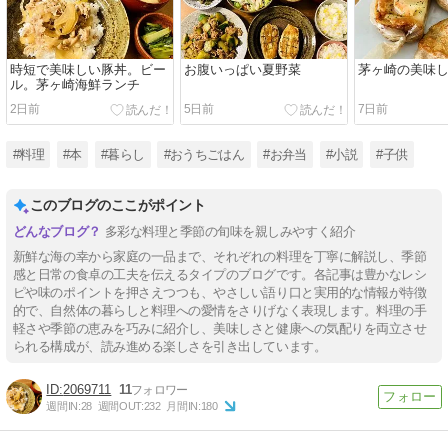
時短で美味しい豚丼。ビー
お腹いっぱい夏野菜
茅ヶ崎の美味
ル。茅ヶ崎海鮮ランチ
2日前
5日前
7日前
#料理
#本
#暮らし
#おうちごはん
#お弁当
#小説
#子供
このブログのここがポイント
多彩な料理と季節の旬味を親しみやすく紹介
新鮮な海の幸から家庭の一品まで、それぞれの料理を丁寧に解説し、季節
感と日常の食卓の工夫を伝えるタイプのブログです。各記事は豊かなレシ
ピや味のポイントを押さえつつも、やさしい語り口と実用的な情報が特徴
的で、自然体の暮らしと料理への愛情をさりげなく表現します。料理の手
軽さや季節の恵みを巧みに紹介し、美味しさと健康への気配りを両立させ
られる構成が、読み進める楽しさを引き出しています。
2069711
11
週間IN:
28
週間OUT:
232
月間IN:
180