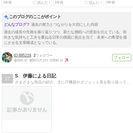
1年前
1年前
5年前
このブログのここがポイント
過去の努力とつながりを大切にした内容
過去の成長や失敗を振り返りつつ、新たな挑戦への意欲を伝えている。前
向きな気持ちと工夫を重ねる日常の側面に焦点を当て、未来への希望を感
じさせる文章構成となっている。
885218
2
週間IN:
10
週間OUT:
170
月間IN:
10
S 伊藤による日記
27
さまざまな商品の紹介。主にIT機器やガジェット系を取り扱っていきたい。また、トレンドのネタをまとめたいと考える。