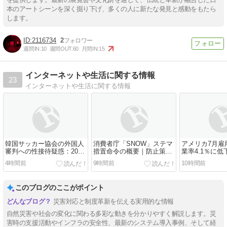
本のアートシーンを深く掘り下げ、多くの人に新たな発見と感動をもたら
します。
2116734
2
週間IN:
10
週間OUT:
60
月間IN:
15
インターネットや生活に関する情報
23
インターネットや生活に関する情報
韓国サッカー協会の外国人
消費者庁「SNOW」ステマ
アメリカ7月雇
審判への性接待疑惑：2016
措置命令の概要｜防止策と
業率4.1％に
年文體部監査報告書が明ら
インフルエンサー広告の適
は2.3万人減
4時間前
9時間前
10時間前
かにした事実関係
正表示ガイド
このブログのここがポイント
災害対応と制度革新を伝える実用的な情報
自然災害や社会の変化に関わる多彩な動きを分かりやすく解説します。災
害時の支援活動やインフラの安全性、最新のシステム導入事例、そして経