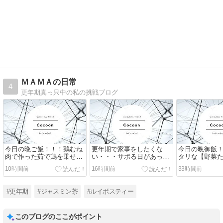
ＭＡＭＡの日常
4
更年期真っ只中の私の挑戦ブログ
今日の晩ご飯！！！鶏むね
更年期で家事をしたくな
今日の晩御飯
肉で作った茹で鶏を乗せた
い・・・サボる日があって
タリな【野菜
【柚子香る鶏しお冷やし
も大丈夫！私の乗り切り
ライス】この
10時間前
16時間前
33時間前
麵】です！
方！
養食とうちで
す！
#更年期
#ジャスミン茶
#ルイボスティー
このブログのここがポイント