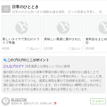
日常のひととき
10
日常の小さな気づきや感動を綴る場所。日々の思索を共有し、共感を呼び起こすブログです。
新しいタイヤで安心のドラ
美味しい蕎麦に癒やされた
食料品をまと
イブ準備
日
6日前
13日前
20日前
このブログのここがポイント
日常風景と心情をシンプルに表現
身の回りのささやかな出来事や季節の移り変わりを穏やかに綴ることで、
読者に静かな共感をもたらします。忙しさや季節の匂い、ちょっとした気
づきに焦点を当てつつも、過度な表現を避けて自然体を追求し、その中に
潜む温かさや豊かさを伝えています。日々の何気ない瞬間に目を向けるこ
とで、心のささやかな豊かさを感じ取れる空間となっています。
2117710
週間IN:
35
週間OUT:
175
月間IN:
145