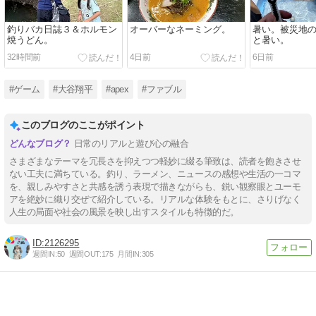
釣りバカ日誌３＆ホルモン
オーバーなネーミング。
暑い。被災地
焼うどん。
と暑い。
32時間前
4日前
6日前
#ゲーム
#大谷翔平
#apex
#ファブル
このブログのここがポイント
日常のリアルと遊び心の融合
さまざまなテーマを冗長さを抑えつつ軽妙に綴る筆致は、読者を飽きさせ
ない工夫に満ちている。釣り、ラーメン、ニュースの感想や生活の一コマ
を、親しみやすさと共感を誘う表現で描きながらも、鋭い観察眼とユーモ
アを絶妙に織り交ぜて紹介している。リアルな体験をもとに、さりげなく
人生の局面や社会の風景を映し出すスタイルも特徴的だ。
2126295
週間IN:
50
週間OUT:
175
月間IN:
305