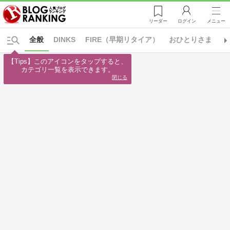
リーダー
ログイン
メニュー
全般
DINKS
FIRE（早期リタイア）
おひとりさま
エ
【Tips】このアイコンをタップすると、

カテゴリ一覧を表示できます。
閉じる