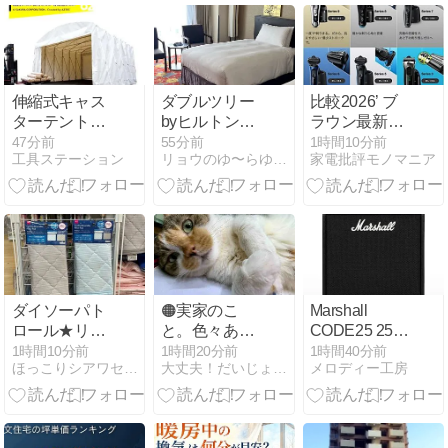
すすめを解説
伸縮式キャス
ダブルツリー
比較2026’ ブ
ターテント
byヒルトン京
ラウン最新シ
TA336020の
都駅♡駐車場
ェーバー54機
47分前
55分前
1時間10分前
工具ステーション
リョウのゆ〜らゆらブログ
家電批評モノマニア
選び方と活用
がいつも満車
の性能とおす
法
（汗）
すめ・選び方
(1)
ダイソーパト
🟠実家のこ
Marshall
ロール★リバ
と。色々あっ
CODE25 25W
ーシブルで季
た…😞
多機能モデリ
1時間10分前
1時間20分前
1時間40分前
ほっこりシアワセ時間
大丈夫！だいじょーぶ！
メロディー工房
節問わず！接
ングアンプの
触冷感で安眠
魅力
対策♪