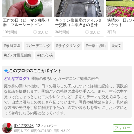
工作の日（ピーマン種取り
キッチン換気扇のフィルタ
快晴の一日と
器、ブルーシートピン、フ
ー交換（４毒抜きの意外な
スケット
ライパン）
効果）
10時間前
34時間前
3日前
#家庭菜園
#ガーデニング
#サイクリング
#一条工務店
#天文
#ビデオ撮影編集
#セゾンA
このブログのここがポイント
季節の移ろいとガーデニング知識の融合
庭や身の回りの植物、日々の暮らしの工夫について詳細に記録し、実践的
な知識を提供します。季節ごとの植物の成長や手入れ、また、生活の中で
見つけたちょっとした工夫やレシピなど、多彩なテーマを交えて綴ること
で、自然と暮らしの美しさを伝えています。写真や経験談を交え、具体的
な方法や発見を丁寧に解説するため、園芸や暮らしを豊かにしたい方にと
って参考になる内容となっています。
1778246
12
週間IN:
700
週間OUT:
1280
月間IN:
3190