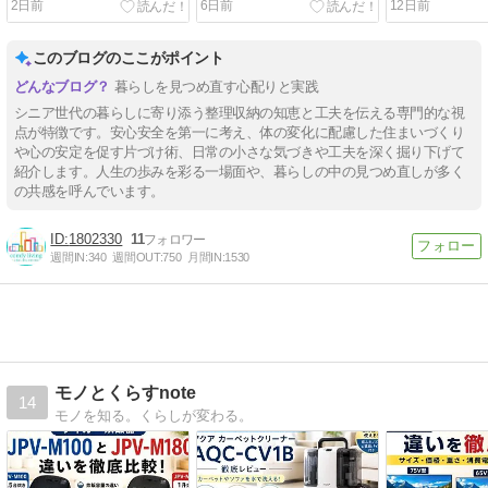
2日前
6日前
12日前
めの本10選」に紹介されま
した！
このブログのここがポイント
暮らしを見つめ直す心配りと実践
シニア世代の暮らしに寄り添う整理収納の知恵と工夫を伝える専門的な視
点が特徴です。安心安全を第一に考え、体の変化に配慮した住まいづくり
や心の安定を促す片づけ術、日常の小さな気づきや工夫を深く掘り下げて
紹介します。人生の歩みを彩る一場面や、暮らしの中の見つめ直しが多く
の共感を呼んでいます。
1802330
11
週間IN:
340
週間OUT:
750
月間IN:
1530
モノとくらすnote
14
モノを知る。くらしが変わる。