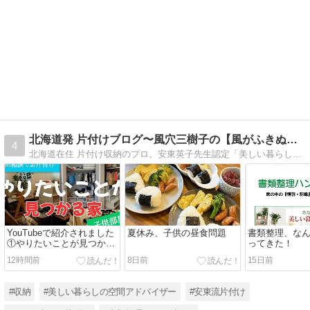
北海道発 片付けブログ〜風穴三樹子の【風がふきぬける家】
4
北海道在住 片付け収納のプロ。安東英子先生認定「美しい暮らしの空間アドバイザー」。札幌・道央をはじめ北海道全域お片付けに伺います。【書類整理ハンドブック】で一生悩まない書類整理をアドバイス。
YouTubeで紹介されました
夏休み、子供の昼食問題
書類整理、な
①やりたいことが見つかる
ってきた！
家
12時間前
8日前
15日前
#収納
#美しい暮らしの空間アドバイザー
#安東流片付け