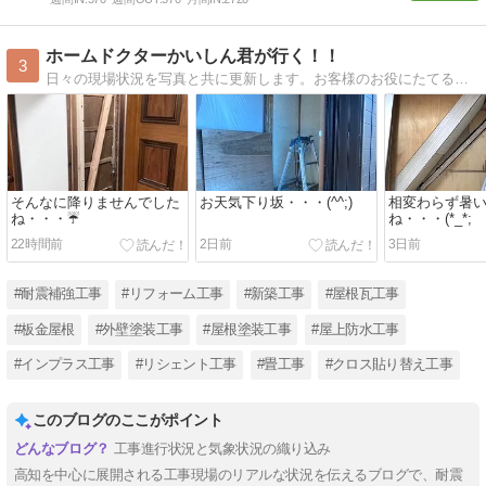
ホームドクターかいしん君が行く！！
3
日々の現場状況を写真と共に更新します。お客様のお役にたてる情報が発信できれば幸いです（＾＾）
そんなに降りませんでした
お天気下り坂・・・(^^;)
相変わらず暑
ね・・・☔
ね・・・(*_*;
22時間前
2日前
3日前
#耐震補強工事
#リフォーム工事
#新築工事
#屋根瓦工事
#板金屋根
#外壁塗装工事
#屋根塗装工事
#屋上防水工事
#インプラス工事
#リシェント工事
#畳工事
#クロス貼り替え工事
このブログのここがポイント
工事進行状況と気象状況の織り込み
高知を中心に展開される工事現場のリアルな状況を伝えるブログで、耐震