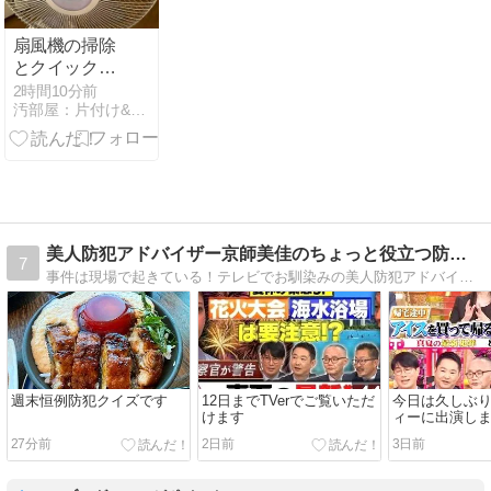
扇風機の掃除
とクイックル
ハンディワイ
2時間10分前
汚部屋：片付け&掃除日記
パー
美人防犯アドバイザー京師美佳のちょっと役立つ防犯日記！
7
事件は現場で起きている！テレビでお馴染みの美人防犯アドバイザー京師美佳の奮闘記！
週末恒例防犯クイズです
12日までTVerでご覧いただ
今日は久しぶ
けます
ィーに出演し
27分前
2日前
3日前