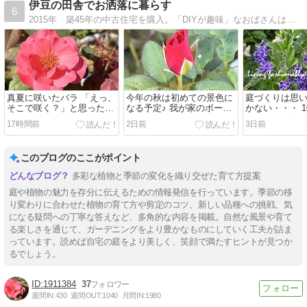
伊豆の田舎でお洒落に暮らす
6
2015年 築45年の中古住宅を購入。「DIYが趣味」なおばさんは、無謀にも自分でリフォームしています。つるバラで外壁を覆い尽くそうと、姑息なボロ隠しも計画中。
真夏に咲いたバラ 「えっ、
今年の秋は初めての景色に
庭づくりは思
そこで咲く？」と思った今
なる予定♪ 我が家のボーダ
かない・・・ 
朝の庭
ーガーデン
10年後の現実
17時間前
2日前
3日前
このブログのここがポイント
多彩な植物と季節の変化を織り交ぜた育て方提案
庭や植物の魅力を存分に伝えるための情報発信を行っています。季節の移
り変わりに合わせた植物の育て方や剪定のコツ、新しい品種への挑戦、気
になる疑問への丁寧な答えなど、多角的な内容を掲載。自然な風景や育て
る楽しさを通じて、ガーデニングをより豊かなものにしていく工夫が詰ま
っています。読めば自宅の庭をより美しく、笑顔で満たすヒントが見つか
るでしょう。
1911384
37
週間IN:
430
週間OUT:
1040
月間IN:
1980