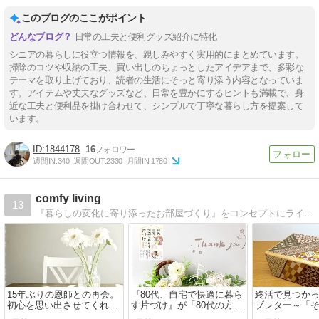
このブログのここがポイント
日常の工夫と便利グッズ紹介に特化
シニアの暮らしに役立つ情報を、親しみやすく実用的にまとめています。
掃除のコツや収納の工夫、買い出しのちょっとしたアイデアまで、多彩な
テーマを取り上げており、読者の生活にそっと寄り添う内容となっていま
す。アイテムや丈夫なグッズなど、日常を豊かにするヒントも満載で、身
近な工夫と便利品を掛け合わせて、シンプルで丁寧な暮らし方を提案して
います。
1844178
16
週間IN:
340
週間OUT:
2330
月間IN:
1780
comfy living
13
『暮らしの変化に寄り添ったお部屋づくり』をコンセプトにライフスタイルに合わせた、自分らしく素敵に心地よい暮らしのお手伝いをさせて頂いてます。
15年ぶりの恩師との再会。
『80代、自宅で快適に暮ら
終活で見つか
初心を思い出させてくれ
す片づけ』が「80代の方や
ブレター～「
た、かけがえのない時間
高齢者がいる家族におすす
う」という選