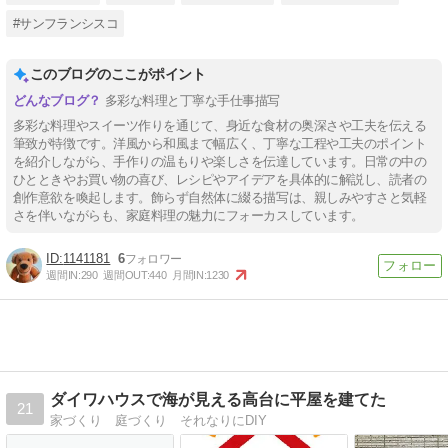
#サンフランシスコ
このブログのここがポイント
多彩な料理と丁寧な手仕事描写
多彩な料理やスイーツ作りを通じて、身近な食材の奥深さや工夫を伝える
筆致が特徴です。洋風から和風まで幅広く、丁寧な工程や工夫のポイント
を紹介しながら、手作りの温もりや楽しさを伝達しています。日常の中の
ひとときやお買い物の喜び、レシピやアイデアを具体的に解説し、読者の
創作意欲を喚起します。飾らず自然体に綴る描写は、親しみやすさと気軽
さを伴いながらも、家庭料理の魅力にフォーカスしています。
1141181
6
週間IN:
290
週間OUT:
440
月間IN:
1230
ダイワハウスで海が見える高台に平屋を建てた
21
家づくり 庭づくり それなりにDIY