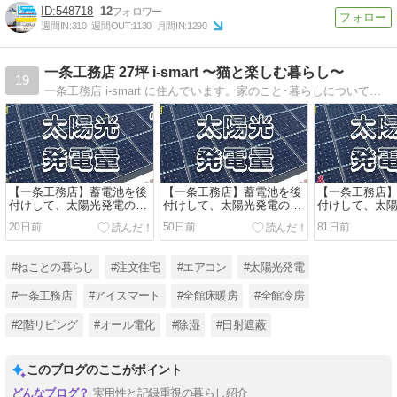
548718
12
週間IN:
310
週間OUT:
1130
月間IN:
1290
一条工務店 27坪 i-smart 〜猫と楽しむ暮らし〜
19
一条工務店 i-smart に住んでいます。家のこと･暮らしについて夫婦で発信しています。｜27坪 コンパクトハウス｜2階リビング｜うるケア｜太陽光搭載・蓄電池なし｜猫2匹｜コストコ･無印良品が好きです｜
【一条工務店】蓄電池を後
【一条工務店】蓄電池を後
【一条工務店
付けして、太陽光発電の変
付けして、太陽光発電の変
付けして、太
化をレポート｜2026年5月
化をレポート｜2026年4月
化をレポート｜2
20日前
50日前
81日前
期｜
期｜
期｜
#ねことの暮らし
#注文住宅
#エアコン
#太陽光発電
#一条工務店
#アイスマート
#全館床暖房
#全館冷房
#2階リビング
#オール電化
#除湿
#日射遮蔽
このブログのここがポイント
実用性と記録重視の暮らし紹介