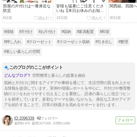
部屋の片付けは一番身近な
皆様も猛暑にご注意くださ
関西組、四国へ
防災
いね【本日お休みのお知ら
せ】
6日前
13日前
20日前
#掃除
#片付け
#お片付け
#収納
#家具配置
#和室
#押し入れ
#クローゼット
#クローゼット収納
#引き出し
#整理
#美しい暮らしの空間
このブログのここがポイント
空間整理と暮らしの提案を融合
収納と片付けに関するアイデアや事例を通じて、生活空間の質を向上させ
る情報を提供しています。実例や現場レポートを中心に、片付けや整理整
頓のコツをわかりやすく伝えることを重視し、読者の暮らしに役立つヒン
トを探求しています。多彩なテーマを扱いながらも、身近な工夫やアイデ
アを紹介することで、日常の快適さを高めるサポートを行います。
2096339
42
週間IN:
470
週間OUT:
560
月間IN:
1860