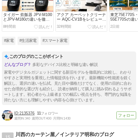
タイガー 炊飯器 JPV-M100
アクア カーペットクリーナ
東芝75E770S・
とJPV-M180の違いを徹底
ー AQC-CV1Bをレビュー｜
55E770Sの
比較レビュー｜買うならど
口コミ・評判や使い勝手を
レビュー｜サ
8時間前
32時間前
2日前
っちがおすすめ？
徹底解説
すめはどれ？
#家電
#生活家電
#スマート家電
このブログのここがポイント
多彩なデバイス比較と明確な違い解説
家電やデジタルガジェットに関する新旧モデルを徹底的に比較し、わかり
やすさと実用性を重視した情報提供を行います。最新機能や性能差を鋭く
解説し、選択の迷いを払拭。見た目や価格だけでなく、使用の目的に合わ
せた合理的な選び方も紹介し、読者が納得して購入に踏み切れるようサポ
ートします。初心者から上級者までの幅広い視点を持ち、専門的な知識を
持たない方にも理解しやすい内容を心掛けています。
2135376
11
週間IN:
340
週間OUT:
400
月間IN:
1430
川西のカーテン屋／インテリア明和のブログ
15