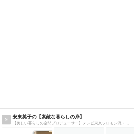
安東英子の【素敵な暮らしの扉】
9
【美しい暮らしの空間プロデューサー】テレビ東京ソロモン流・日曜ビッグバラエティ、テレビ朝日ワイド!スクランブル他、テレビ出演は１００回を越え、多くの方の収納の悩みを解決。YouTubeチャンネルを開設し、2020年3月から動画配信スタート。