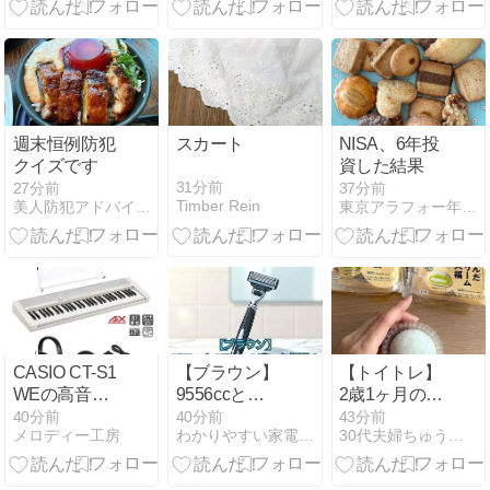
底解説
ものやつです
が、片手鍋 深
型 小 No.6009
週末恒例防犯
スカート
NISA、6年投
クイズです
資した結果
31分前
27分前
37分前
Timber Rein
美人防犯アドバイザー京師美佳のちょっと役立つ防犯日記！
東京アラフォー年収1000万円のシンプルな生活
CASIO CT-S1
【ブラウン】
【トイトレ】
WEの高音質
9556ccと
2歳1ヶ月のト
コンパクト電
9551ccの違い
イトレと、今
40分前
40分前
43分前
メロディー工房
わかりやすい家電紹介の広場
30代夫婦ちゅうのズボラで楽しいくらし
子ピアノ
を比較！価格
めちゃめちゃ
と口コミでど
ハマっている
っちいいかお
もの！！