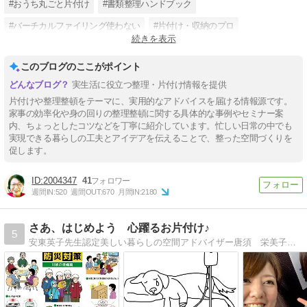
#おうち丸ごと片付け
#書類整理ハンドブック
#バーチカルファイリング使わない
#片付け・収納のプロ
続きを表示
#札幌お部屋片付け
#北海道出張片付け
#キッチンの片付け
このブログのここがポイント
#子供部屋の片付け
#家具配置をアドバイス
実生活に役立つ整理・片付け情報を提供
片付けや整理整頓をテーマに、実用的なアドバイスを届ける情報源です。
家事の効率化や身の回りの整理整頓に関する具体的な事例やセミナー案
内、ちょっとしたコツなどを丁寧に紹介しています。忙しい日常の中でも
実現できる暮らしの工夫とアイデアを伝えることで、整った空間づくりを
促します。
2004347
41
週間IN:
520
週間OUT:
670
月間IN:
2180
さあ、はじめよう 心躍るお片付け♪
5
安東英子先生認定美しい暮らしの空間アドバイザー唐須 栄美子（カラス エミコ）です