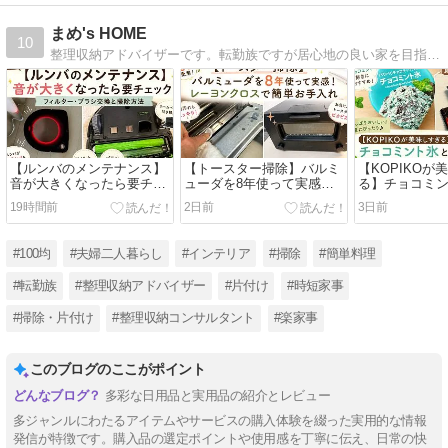
まめ's HOME
10
整理収納アドバイザーです。転勤族ですが居心地の良い家を目指して 日々奮闘している（掃除・整理収納・料理）様子をブログにしてます。
【ルンバのメンテナンス】
【トースター掃除】バルミ
【KOPIKOが
音が大きくなったら要チェ
ューダを8年使って実感！
る】チョコミ
ック！フィルター・ブラシ
レーヨンクロスで簡単お手
でハマった食べ
19時間前
2日前
3日前
交換と掃除方法
入れ
天お買い物マ
も紹介
#100均
#夫婦二人暮らし
#インテリア
#掃除
#簡単料理
#転勤族
#整理収納アドバイザー
#片付け
#時短家事
#掃除・片付け
#整理収納コンサルタント
#楽家事
このブログのここがポイント
多彩な日用品と実用品の紹介とレビュー
多ジャンルにわたるアイテムやサービスの購入体験を綴った実用的な情報
発信が特徴です。購入品の選定ポイントや使用感を丁寧に伝え、日常の快