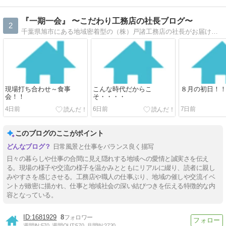
『一期一会』 〜こだわり工務店の社長ブログ〜
2
千葉県旭市にある地域密着型の（株）戸諸工務店の社長がお届けする毎日の奔走日記です。お客様の為にニシヘヒガシヘ全力で頑張ってます＾＾！
現場打ち合わせ～食事
こんな時代だからこ
８月の初日！
会！！
そ・・・・
4日前
6日前
7日前
このブログのここがポイント
日常風景と仕事をバランス良く描写
日々の暮らしや仕事の合間に見え隠れする地域への愛情と誠実さを伝え
る。現場の様子や交流の様子を温かみとともにリアルに綴り、読者に親し
みやすさを感じさせる。工務店や職人の仕事ぶり、地域の催しや交流イベ
ントが緻密に描かれ、仕事と地域社会の深い結びつきを伝える特徴的な内
容となっている。
1681929
8
週間IN:
570
週間OUT:
570
月間IN:
2720