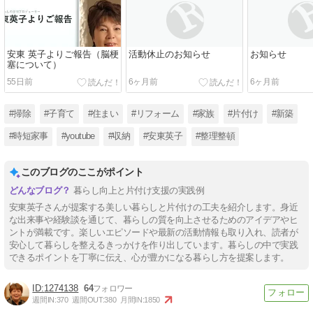
安東 英子よりご報告（脳梗
活動休止のお知らせ
お知らせ
塞について）
55日前
6ヶ月前
6ヶ月前
#掃除
#子育て
#住まい
#リフォーム
#家族
#片付け
#新築
#時短家事
#youtube
#収納
#安東英子
#整理整頓
このブログのここがポイント
暮らし向上と片付け支援の実践例
安東英子さんが提案する美しい暮らしと片付けの工夫を紹介します。身近
な出来事や経験談を通じて、暮らしの質を向上させるためのアイデアやヒ
ントが満載です。楽しいエピソードや最新の活動情報も取り入れ、読者が
安心して暮らしを整えるきっかけを作り出しています。暮らしの中で実践
できるポイントを丁寧に伝え、心が豊かになる暮らし方を提案します。
1274138
64
週間IN:
370
週間OUT:
380
月間IN:
1850