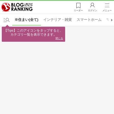
リーダー
ログイン
メニュー
※住まい(全て)
インテリア・雑貨
スマートホーム
マイ
【Tips】このアイコンをタップすると、

カテゴリ一覧を表示できます。
閉じる