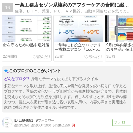
一条工務店セゾン系棲家のアフターケアの合間に綴るブログ
16
住宅、ＤＩＹ、菜園、ＰＣ、ＡＶ機器、自動車関連などを気ままに綴るブログです
命を守るための熱中症対策
非常時にも役立つバッテリ
9月は年内最多の
ー搭載エアコン『EcoFlow
の食料品が値
WAVE 3』
22時間前
2日前
3日前
このブログのここがポイント
身近なテーマを鋭く掘り下げるスタイル
多彩なテーマを取り上げ、生活の工夫や意外な発見を鋭い切り口で伝える
ブログです。季節の変化やトラブル対策から先進技術の紹介まで、具体例
を交えながら現実的な視点を提供します。親しみやすさと実用性を兼ね備
えつつ、読む人を思わず引き込む鋭い表現を用い、内容の深さと実用性を
絶妙に融合させた制作スタイルが特徴です。
1894891
9
週間IN:
320
週間OUT:
1060
月間IN:
1250