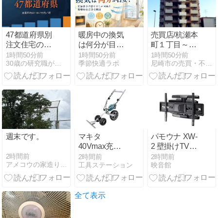
47都道府県別
暖房中の換気
売買店/杭瀬本
注文住宅の相
は何分が目
町１丁目～ア
場一覧【2026
安？室温低下
ービング杭瀬
1時間50分前
1時間50分前
1時間50分前
30歳の研究職がアイ工務店で建てる延床50坪の家
季節快適ラボ
尼崎市の売買・不動産全般はハウスコーポレーション売買店へ☆
年時点最新】
を防ぐ正しい
宮前公園
回数と効率的
な方法を解説
週末です。
マキタ
パモウナ XW-
40Vmax充電
2 壁掛けTV金
式グラウンド
具の選び方と
2時間前
2時間前
2時間前
アメコウの家造り日記
工具ステーション
映音館
トリマの使い
設置ポイント
やすさ徹底解
説
全て表示