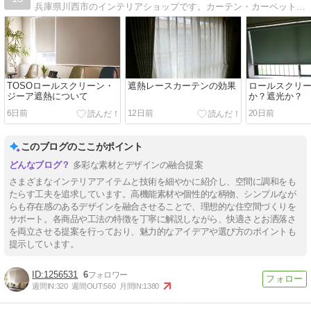
兵庫県川西市のインテリアショップです。カーテン・カーペットに関する情報や日々の出来事についてお伝えします。
TOSOロールスクリーン・
遮熱レースカーテンの効果
ロールスクリ
ジーア遮熱について
か？遮光か？
6日前
12日前
20日前
このブログのここがポイント
多彩な素材とデザインの融合提案
さまざまなインテリアアイテムと技術を細やかに紹介し、空間に調和をも
たらす工夫を追求しています。高機能素材や個性的な柄物、シンプルなが
らも存在感のあるデザインを融合させることで、理想的な住空間づくりを
サポート。各商品や工法の特徴を丁寧に解説しながら、快適さとお洒落さ
を両立させる提案を行っており、魅力的なアイデアや選び方のポイントも
提示しています。
1256531
6
週間IN:
320
週間OUT:
560
月間IN:
1380