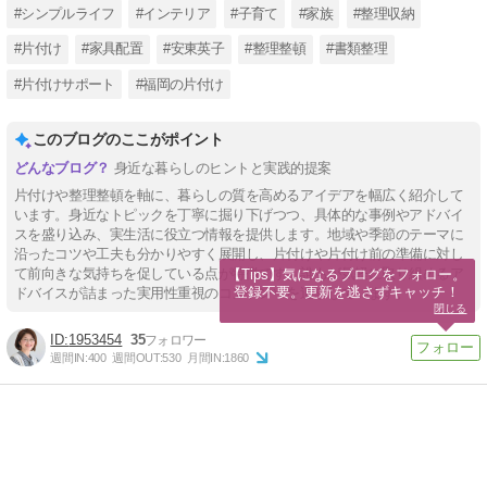
#シンプルライフ
#インテリア
#子育て
#家族
#整理収納
#片付け
#家具配置
#安東英子
#整理整頓
#書類整理
#片付けサポート
#福岡の片付け
このブログのここがポイント
身近な暮らしのヒントと実践的提案
片付けや整理整頓を軸に、暮らしの質を高めるアイデアを幅広く紹介して
います。身近なトピックを丁寧に掘り下げつつ、具体的な事例やアドバイ
スを盛り込み、実生活に役立つ情報を提供します。地域や季節のテーマに
沿ったコツや工夫も分かりやすく展開し、片付けや片付け前の準備に対し
て前向きな気持ちを促している点が特徴です。誰もが気軽に取り組めるア
【Tips】気になるブログをフォロー。

登録不要。更新を逃さずキャッチ！
ドバイスが詰まった実用性重視のコンテンツを追求しています。
閉じる
1953454
35
週間IN:
400
週間OUT:
530
月間IN:
1860