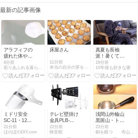
最新の記事画像
アラフィフの
床屋さん
真夏も長袖
疲れた体やお
派！暑くて寝
肌のためのル
苦しい夜にお
11分前
8分前
19分前
本当の自分の芽を育てる
彩りあふれる暮らしづくり
10年後も好きな家
ーティーン♪毎
気に入りのガ
日のケアに欠
ーゼルームウ
かせないアイ
ェア［PR］
テム
ミドリ安全
テレビ壁掛け
浅間山外輪山
SC-11・12用
金具PLB-
黒斑山・トー
交換シールド
137Mの選び方
ミの頭 週末の
21分前
22分前
23分前
ほのぼのDIY.com
映音館
銅を鍛つ 寺山光廣の鍛造銅器
面セットを徹
と設置ガイド
表コース いつ