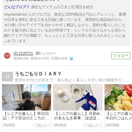
身近なアイテムの工夫と応用法を紹介
miyuremamaさんのブログは、身近な100均商品を巧みにアレンジし、家事
や日常を便利に彩る工夫を詳細に綴っています。実用的な商品紹介から、
その使い方やアイデアを分かりやすく解説しながら、節約や暮らしのこだ
わりを魅力的に伝えている点が特徴です。シンプルでありながらも目から
鱗のアイデアが満載で、ちょっとした工夫を日常に取り入れるヒントにあ
ふれています。
2125721
35
週間IN:
350
週間OUT:
520
月間IN:
1830
うちごもりＤＩＡＲＹ
12
整理や片付けが好きで「居心地よく暮らしやすい終の棲家作り」と「シンプルライフ」を目指す毎日。 田舎暮らしでもインテリアにはこだわってちょっとおしゃれに暮らした…
【シニアの暮らし】昨日日
【シニアの暮らし】月初め
【シニアの暮
記：アラ百父のところから
の名もなき家事、ほぼほぼ
今日のごはんメ
いつもの買い出し🚙🛒。。
終了👏💕。。
7時間前
9時間前
20時間前