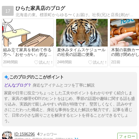
ひらた家具店のブログ
17
北海道の東。標茶町からゆる〜くお届け。社長(兄)と店長(弟)が暮らしに役立つ情報から、そうじゃないものまで毎日更新中。人柄が伝わると嬉しいです！
組み立て家具を初めて作る
夏休みタイムスケジュール
木製の装飾カ
方へ「おせっかい」的な注
の社長の話題に便乗。
の開け閉めが
意点をお伝えさせてくださ
たら。
20時間前
24時間前
2日前
い☆
このブログのここがポイント
身近なアイテムとコツを丁寧に解説
家庭や日常に役立つちょっとした工夫やポイントをわかりやすく紹介しま
す。家具の修理やDIYのヒントをはじめ、季節の話題や趣味に関する話も盛
り込み、実践的で親しみやすい内容が特徴です。堅苦しくなく、読みやす
さにこだわった構成と、身近な事例を交えた解説が魅力です。記事を通じ
て、日常の小さな困りごとを解決するヒントを得ることができるでしょ
う。
1596296
4