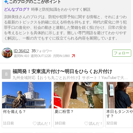
このブログのここがポイント
時事と防犯知識をわかりやすく解説
京師美佳さんのブログは、防犯や犯罪予知に関する情報と、それにまつわ
る最新のトピックスを的確に伝える特色を持ちます。時代の変化に伴う犯
罪手口の進化や、社会の動きと連動した警鐘を鋭く投げかけ、日常の安全
を考えるヒントを具体的に示します。難しい専門用語を避けてわかりやす
く解説し、一般の方でもすぐに役立てられる内容を展開しています。
36412
35
週間IN:
410
週間OUT:
1220
月間IN:
1890
福岡発！安東流片付け〜明日をひらくお片付け
8
九州全域対応【おうち丸ごとお片付け】サポート！YouTubeで大人気の安東英子先生直伝のお片付けで、家族みんなが無理なく片付けられる仕組みづくりを美しい暮らしのアドバイザーと一緒にしてみませんか？
何を備える？
夏に粉雪？
本日もタンス
す？
11日前
18日前
32日前