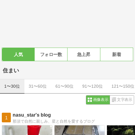
人気
フォロー数
急上昇
新着
住まい
1〜30位
31〜60位
61〜90位
91〜120位
121〜150位
画像表示
文字表示
nasu_star's blog
1
那須で自然に親しみ、星と自然を愛するブログ