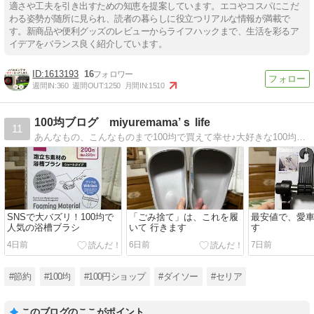
適さや工夫を引き出すための知恵を提案しています。エコやコスパにこだ
わる姿勢が随所に見られ、読者の暮らしに役立つリアルな情報が満載で
す。新商品や便利グッズのレビューからライフハックまで、生活を彩るア
イデアをバランス良く紹介しています。
1613193
16
週間IN:
360
週間OUT:
1250
月間IN:
1510
100均ブログ miyuremama’ｓ life
11
あんなもの、こんなものまで100均で買えて幸せ♪大好きな100均雑貨を駆使した節約しているつもり生活をちらっとお届けしますみなさまの参考になるとうれしいです！！
SNSで大バズリ！100均で
「ごみ捨て」は、これを履
最安値で、愛
人気の浴槽ブラシ
いて 行きます
す
4日前
6日前
7日前
#節約
#100均
#100円ショップ
#ダイソー
#セリア
このブログのここがポイント