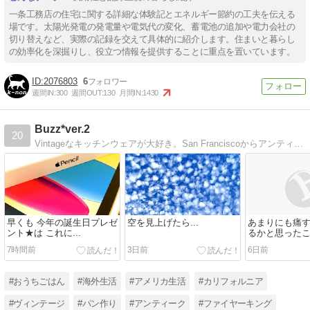
一条工務店の住宅に関する詳細な体験記とエネルギー節約の工夫を伝える
場です。太陽光発電の発電量や電気代の変化、蓄電池の追加や電力会社の
切り替えなど、実際の記録を交えて具体的に紹介します。住まいと暮らし
の効率化を深掘りし、役立つ情報を提供することに重点を置いています。
2076803
6
週間IN:
300
週間OUT:
130
月間IN:
1430
Buzz*ver.2
20
Vintageなキッチンウェアが大好き。San Franciscoからアンティーキングレポートをお届けしています
早くも 今年の誕生日プレゼ
空を見上げたら...
あまりにも痛す
ント★は これに...
るかと思った
7時間前
3日前
6日前
#おうちごはん
#海外生活
#アメリカ生活
#カリフォルニア
#ヴィンテージ
#パン作り
#アンティーク
#ファイヤーキング