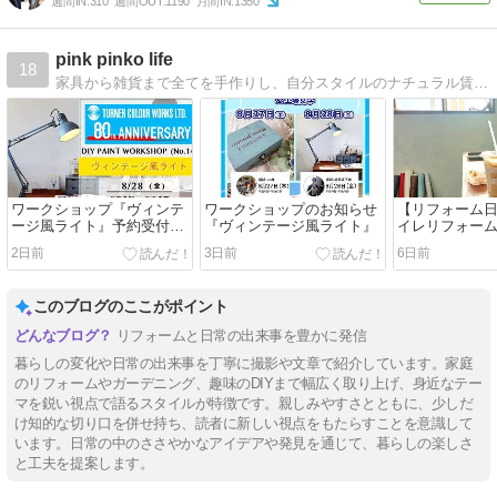
週間IN:
310
週間OUT:
1190
月間IN:
1350
pink pinko life
18
家具から雑貨まで全てを手作りし、自分スタイルのナチュラル賃貸マンションライフを楽しんでいます。
ワークショップ『ヴィンテ
ワークショップのお知らせ
【リフォーム
ージ風ライト』予約受付開
『ヴィンテージ風ライト』
イレリフォー
始
2日前
3日前
6日前
このブログのここがポイント
リフォームと日常の出来事を豊かに発信
暮らしの変化や日常の出来事を丁寧に撮影や文章で紹介しています。家庭
のリフォームやガーデニング、趣味のDIYまで幅広く取り上げ、身近なテー
マを鋭い視点で語るスタイルが特徴です。親しみやすさとともに、少しだ
け知的な切り口を併せ持ち、読者に新しい視点をもたらすことを意識して
います。日常の中のささやかなアイデアや発見を通じて、暮らしの楽しさ
と工夫を提案します。