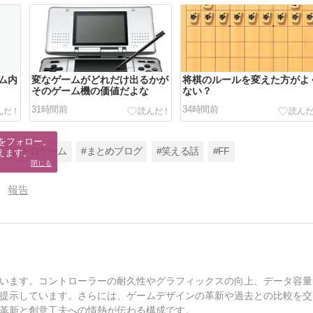
ム内
変なゲームがどれだけ出るかが
将棋のルールを変えた方がよ
そのゲーム機の価値だよな
ない？
31時間前
34時間前
をフォロー。

#レトロゲーム
#まとめブログ
#笑える話
#FF
えます。
閉じる
報告
います。コントローラーの耐久性やグラフィックスの向上、データ容量
提示しています。さらには、ゲームデザインの革新や過去との比較を交
革新と創意工夫への情熱が伝わる構成です。