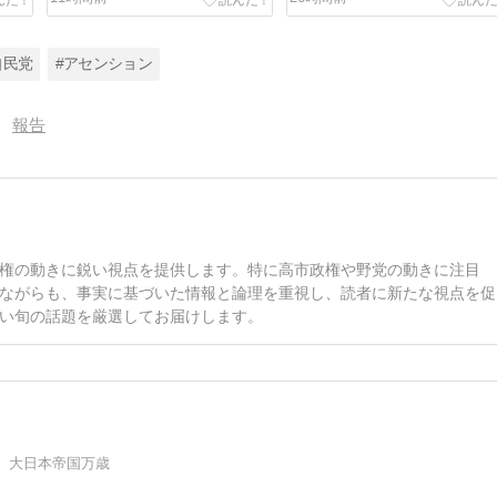
く時
する案もあるぞ」
自民党
#アセンション
報告
権の動きに鋭い視点を提供します。特に高市政権や野党の動きに注目
ながらも、事実に基づいた情報と論理を重視し、読者に新たな視点を促
い旬の話題を厳選してお届けします。
 大日本帝国万歳