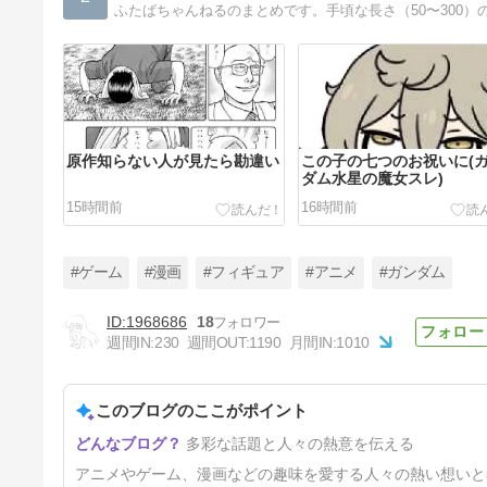
ふたばちゃんねるのまとめです。手頃な長さ（50〜300）
原作知らない人が見たら勘違い
この子の七つのお祝いに(
ダム水星の魔女スレ)
15時間前
16時間前
#ゲーム
#漫画
#フィギュア
#アニメ
#ガンダム
1968686
18
週間IN:
230
週間OUT:
1190
月間IN:
1010
ヒロインがそのまま大人になっ
(麻雀ファイトガールスレ)
このブログのここがポイント
2日前
多彩な話題と人々の熱意を伝える
アニメやゲーム、漫画などの趣味を愛する人々の熱い想いと