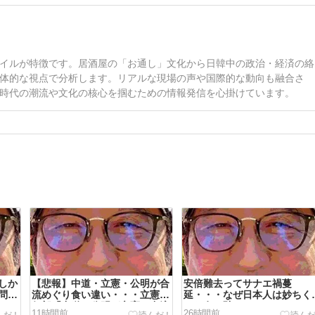
イルが特徴です。居酒屋の「お通し」文化から日韓中の政治・経済の絡
体的な視点で分析します。リアルな現場の声や国際的な動向も融合さ
時代の潮流や文化の核心を掴むための情報発信を心掛けています。
しか
【悲報】中道・立憲・公明が合
安倍難去ってサナエ禍蔓
問題
流めぐり食い違い・・・立憲執
延・・・なぜ日本人は妙ちく
たち
行部「中道と公明が立憲に合流
んな女に騙されてしまったの
11時間前
26時間前