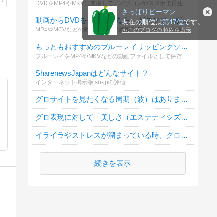
DVDをMP4やMKVに変換して、パソコンやスマホで再生する場合に使っているソフトを教えてください。無料・有料を問わず投票できます。
さっぱりピーマン
動画からDVDを作成するなら、どのソフトが一番おすすめですか？
現在の順位は
第47位
です。
MP4やMOVなどの動画から、家庭用DVDプレーヤーで再生できるDVDを作成する場合に使っているソフトを教えてください。メニュー作成や字幕追加などの使いやすさも含めて選べます。
≫
このブログの順位を表示
もっともおすすめのブルーレイリッピングソフトは何ですか？
ブルーレイをMP4やMKVなどの動画ファイルとして保存する際、どのリッピングソフトを利用していますか？実際に使ってよかったソフトを教えてください。
SharenewsJapanはどんなサイト？
インターネット掲示板 sn-jpの評価
グロサイトを見たくなる周期（波）はありますか？
グロ表現に対して「美しさ（エステティシズム）」を感じることはありますか？
イライラやストレスが溜まっている時、グロサイトを見たくなる？
続きを表示