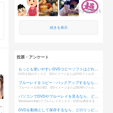
続きを表示
投票・アンケート
もっとも使いやすいDVDコピーソフトはどれですか？
DVDを別のディスク、ISOイメージまたはDVDフォルダーとして保存する場合、どのコピーソフトを利用していますか？操作性やコピー品質も含めて選んでください。
ブルーレイをコピー・バックアップするなら、どのソフトがおすすめですか？
ブルーレイを別のBD、ISOイメージまたはBDMVフォルダーとして保存する際、実際に利用しているソフトを教えてください。
パソコンでDVDやブルーレイを見るなら、どの再生ソフトがおすすめですか？
WindowsやMacでブルーレイディスク・DVDを再生する際、普段使っているソフトを教えてください。再生の安定性、画質、操作性などを基準に選んでください。
り
DVDを動画として保存するなら、どのリッピングソフトがおすすめですか？
か