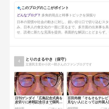
このブログのここがポイント
元原爆資料館館長「もし可能な
多角的視点と時事トピックを深掘り
ら修学旅行や平和学習の小学生
に腐敗した遺体の臭いを再現し
27時間前
日本の習慣や社会の動きに対し、鋭い切り口で切り込むスタ
嗅がせたい」
み、日本人の食文化の一面に至るまで、多方面の出来事を具
せ、読者に新たな見識を提供。表面的な解説にとどまらず、
とりのまるやき（保守）
4
立憲民主党や小沢一郎さんのファンブログです
日刊ゲンダイ「広島記念式典を
百田尚樹「そもそもテレビ
皮切りに終戦記念日まで国民は
見ない人にとっては外国人
空々しい高市の戯言を聞かされ
は存在しない。こういう人
44分前
4時間前