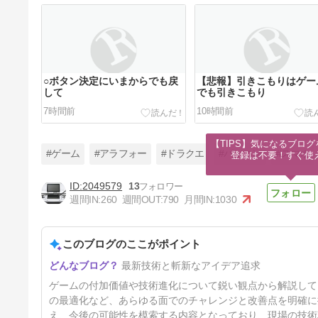
○ボタン決定にいまからでも戻
【悲報】引きこもりはゲー
して
でも引きこもり
7時間前
10時間前
【TIPS】気になるブログ
#ゲーム
#アラフォー
#ドラクエ
#パソコン
#スマホ
登録は不要！すぐ使
2049579
13
週間IN:
260
週間OUT:
790
月間IN:
1030
据置きゲームを起動するのが億
劫になるとは思わなかった 今
ってPCゲーやソシャゲが気軽
このブログのここがポイント
2日前
すぎるんだよな…
最新技術と斬新なアイデア追求
ゲームの付加価値や技術進化について鋭い観点から解説して
の最適化など、あらゆる面でのチャレンジと改善点を明確に
え、今後の可能性を模索する内容となっており、現場の技術