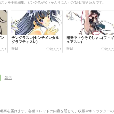
のスレを手動編集。ピンク色が私（かんりにん）の“疑似”書き込みです。
ガン
チングラスレ(センチメンタル
開発中止うそでしょ…(フィ
グラフティスレ)
ュアスレ)
昨日
昨日
報告
考察を届けます。各種スレッドの内容を通じて、收藏やキャラクターの