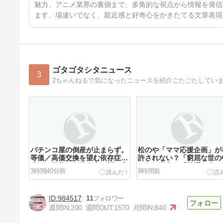
魅力、アニメ業界の裏側まで、多角的な視点から情報を発信
ます。場違いでなく、親近感と好奇心をかきたてる文章表現
ゴタゴタシタニュース
3
2ちゃんねるで気になったニュースを紹介ごたごたしてい
パチンコ屋の倒産が止まらず。
松のや「ママ応援企画」が
等価／高価交換を望む依存症が
許されない？「窮屈な世の
徐々に脱落。低換金率を望む客
に住む不幸、「尊重し合え
3時間40分前
9時間前
は戻らず
会」は遠ざかる一方
984517
11
週間IN:
200
週間OUT:
1570
月間IN:
840