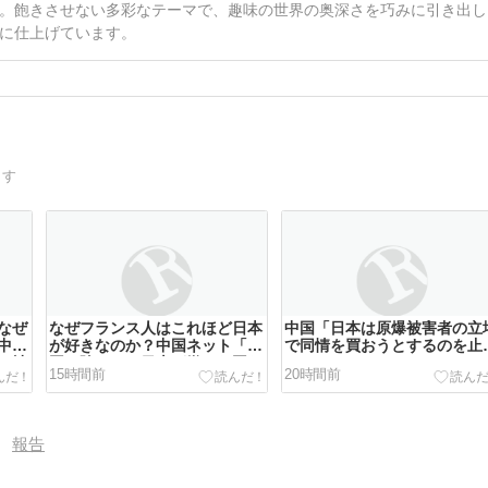
。飽きさせない多彩なテーマで、趣味の世界の奥深さを巧みに引き出し
に仕上げています。
ます
なぜ
なぜフランス人はこれほど日本
中国「日本は原爆被害者の立
中」
が好きなのか？中国ネット「中
で同情を買おうとするのを止
る社
国を除いて、日本が嫌いな国な
ろ」
15時間前
20時間前
んてない」
報告