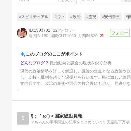
るのか。戦後81年、酷暑を超
が「外国人やばい」と気づ
える耐え難さ」
は、もう日本は手遅れ」
#スピリチュアル
#占い
#政治
#霊視
#安倍晋三
#
1993731
12
週間IN:
180
週間OUT:
1090
月間IN:
620
百田尚樹「今、日本という家
は、自ら玄関を開けて招き入れ
た客によって家の中が無茶苦茶
このブログのここがポイント
34時間前
にされてる感じ。もはや9条ど
ころではなくなった」
政治動向と議会の現状を鋭く分析
現代の政治情勢を詳しく解説し、議論の焦点となる政策や政
し、支持・批判を超えた深掘りを行います。時に激しい論調
す内容です。政治の裏側や国会の舞台裏にも迫り、見逃せな
/)；｀ω´)＜国家総動員報
5
２ちゃんの軍事関連の記事をまとめています天皇陛下万歳