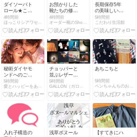
ダイソーパト
お預かりした
長期保存5年
ロール★これ
靴たちの修理
の美味しいパ
ひとつでケー
が完了
ックご飯で安
4時間前
4時間前
5時間前
ほっこりシアワセ時間
オーダー靴のShoe Republic・シューリパブリック…
こだわり生活館
ブルのプチス
心備蓄
トレス解消
秘術ダイヤモ
チョッパーと
あちこちと
ンドへのご質
並ぶレザーバ
問、シェアさ
イザー
5時間前
5時間前
5時間前
ペンちゃんちのお茶会
愛とハッピーをあなたにAngel feather
GALLON（ガロン）の提案する革製品
せて頂きます
ね
入れ子構造の
浅草ボヌール
【すてきにハ