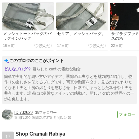
メッシュトートバッグのバ
セリア、メッシュバッグ。
サグラダファ
ッグインバッグ
スの塔
16日前
17日前
22日前
このブログのここがポイント
暮らしと craft の素敵な融合
簡単で実用的な縫い方やアイデア、季節の工夫などを魅力的に紹介し、物
作りの楽しさを伝えるブログです。写真や動画を交え、見るだけで作りた
くなる工夫と工房の温もりを感じさせ、日常のちょっとした幸せや工夫を
共有します。読者には身近なアイデアの感動と、新しい craft の世界への一
歩を促します。
732629
18
週間IN:
290
週間OUT:
270
月間IN:
1470
Shop Gramali Rabiya
17