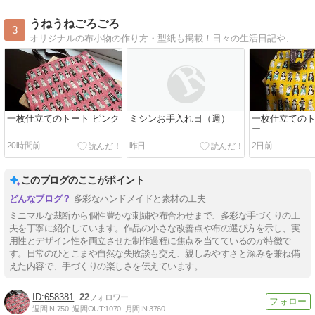
うねうねごろごろ
3
オリジナルの布小物の作り方・型紙も掲載！日々の生活日記や、旅行の記録なども
一枚仕立てのトート ピンク
ミシンお手入れ日（週）
一枚仕立てのト
ー
20時間前
昨日
2日前
このブログのここがポイント
多彩なハンドメイドと素材の工夫
ミニマルな裁断から個性豊かな刺繍や布合わせまで、多彩な手づくりの工
夫を丁寧に紹介しています。作品の小さな改善点や布の選び方を示し、実
用性とデザイン性を両立させた制作過程に焦点を当てているのが特徴で
す。日常のひとこまや自然な失敗談も交え、親しみやすさと深みを兼ね備
えた内容で、手づくりの楽しさを伝えています。
658381
22
週間IN:
750
週間OUT:
1070
月間IN:
3760