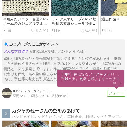
今編みたいニット春夏2026
アイアムオリーブ2025.4地
過去作諸々
ポームのカジュアルプルオ
模様の変形ショール後側編
ーバー身頃下半分まできま
みあがりました
5日前
6日前
12日前
した
このブログのここがポイント
多彩な編み模様とハンドメイド紹介
多彩な編み物作品と制作過程を丁寧に伝えることに特色があります。季節
ごとの新作や過去作の再挑戦、日常のひとコマを交えながら、編み物への
情熱と工夫を披露しています。作品の解説だけでなく、道具や糸選びのこ
だわりも伝え、編み物の楽しさや奥深さを伝授。親しみやすい語り口とと
【Tips】気になるブログをフォロー。

登録不要。更新を逃さずキャッチ！
もに、手仕事の魅力に引き込まれる構成です。
閉じる
751618
15
週間IN:
1570
週間OUT:
1860
月間IN:
6940
ガジャのねーさんの空をみあげて
2
ハンドメイドレシピもたくさん。毎日更新。料理レシピもアップ。右欄リストのまとめ、役立ててね。デザイナーで雑貨屋のねーさんがアトリエから発信。