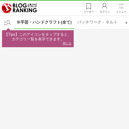
リーダー
ログイン
メニュー
※手芸・ハンドクラフト(全て)
パッチワーク・キルト
ペ
【Tips】このアイコンをタップすると、

カテゴリ一覧を表示できます。
閉じる