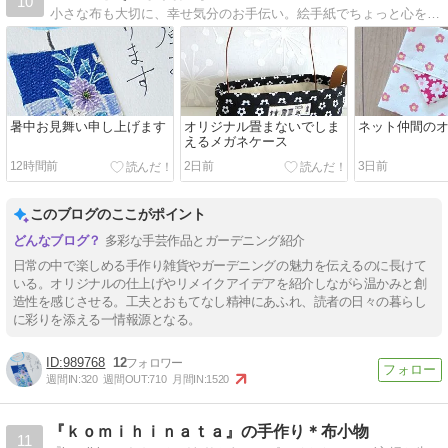
10
小さな布も大切に、幸せ気分のお手伝い。絵手紙でちょっと心を癒してください。私の作品を夫が写す、二人三脚のブログです。
暑中お見舞い申し上げます
オリジナル畳まないでしま
ネット仲間の
えるメガネケース
12時間前
2日前
3日前
このブログのここがポイント
多彩な手芸作品とガーデニング紹介
日常の中で楽しめる手作り雑貨やガーデニングの魅力を伝えるのに長けて
いる。オリジナルの仕上げやリメイクアイデアを紹介しながら温かみと創
造性を感じさせる。工夫とおもてなし精神にあふれ、読者の日々の暮らし
に彩りを添える一情報源となる。
989768
12
週間IN:
320
週間OUT:
710
月間IN:
1520
『ｋｏｍｉｈｉｎａｔａ』の手作り＊布小物
11