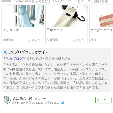
『komihinataさんのとびきりかわいいポーチとケース』(主婦と生活社刊)発売中です！掲載品や新作、レッスンやWSのご案内もこちらからどうぞ♪
スリム巾着
日傘ケース
ボーダーポー
4時間前
27時間前
2日前
このブログのここがポイント
多彩な作品と限定色の魅力紹介
手作り品にこだわる趣味者のために、使い勝手とデザイン性を両立させた
制作例を豊富に取り上げています。限定カラーや特別レッスン、オリジナ
ルの材料選びに焦点を当て、ハンドクラフトの奥深さと楽しさを伝えま
す。毎回、新色やアイデアのヒントが散りばめられ、工夫次第で個性あふ
れる作品が完成します。作り手の心弾む瞬間と、完成品の愛らしさを共有
することで、裁縫やクラフトの新たな面白さを発見できる場所です。
234578
20
週間IN:
310
週間OUT:
1280
月間IN:
1810