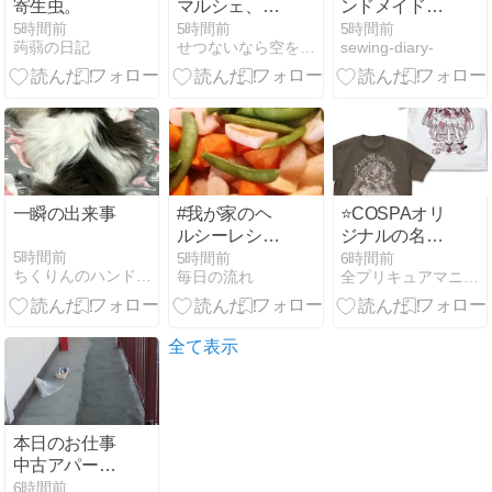
寄生虫。
マルシェ、あ
ンドメイド
りがとうござ
2026年5月
5時間前
5時間前
5時間前
蒟蒻の日記
せつないなら空をごらん
sewing-diary-
いました！
号】カフタン
シャツを作り
ました♪
一瞬の出来事
#我が家のヘ
⭐COSPAオリ
ルシーレシピ
ジナルの名探
簡単レシピ 野
偵プリキュア
5時間前
5時間前
6時間前
ちくりんのハンドメイド日記
毎日の流れ
全プリキュアマニア・犬芝まりん
菜の和風煮物
商品予約開始
⭐さりげなく
着れるプリキ
ュアTシャツ
全て表示
本日のお仕事
中古アパート
２Ｆ共用コン
6時間前