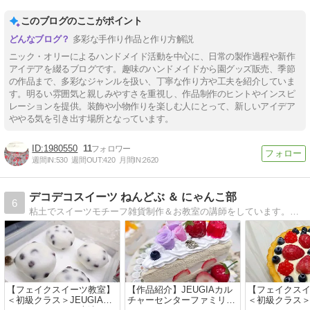
このブログのここがポイント
多彩な手作り作品と作り方解説
ニック・オリーによるハンドメイド活動を中心に、日常の製作過程や新作
アイデアを綴るブログです。趣味のハンドメイドから園グッズ販売、季節
の作品まで、多彩なジャンルを扱い、丁寧な作り方や工夫を紹介していま
す。明るい雰囲気と親しみやすさを重視し、作品制作のヒントやインスピ
レーションを提供。装飾や小物作りを楽しむ人にとって、新しいアイデア
ややる気を引き出す場所となっています。
1980550
11
週間IN:
530
週間OUT:
420
月間IN:
2620
デコデコスイーツ ねんどぶ ＆ にゃんこ部
6
粘土でスイーツモチーフ雑貨制作＆お教室の講師をしています。キットパスアート本部認定講師です インストラクター養成講座もございます。
【フェイクスイーツ教室】
【作品紹介】JEUGIAカル
【フェイクス
＜初級クラス＞JEUGIAカ
チャーセンターファミリー
＜初級クラス＞J