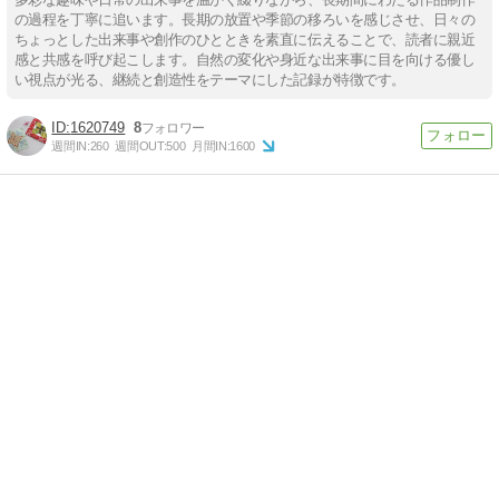
の過程を丁寧に追います。長期の放置や季節の移ろいを感じさせ、日々の
ちょっとした出来事や創作のひとときを素直に伝えることで、読者に親近
感と共感を呼び起こします。自然の変化や身近な出来事に目を向ける優し
い視点が光る、継続と創造性をテーマにした記録が特徴です。
1620749
8
週間IN:
260
週間OUT:
500
月間IN:
1600