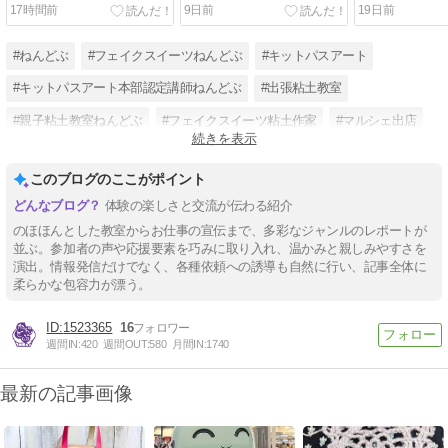
ルチャーセンター大津テラ
カレッジ
ルチャーセン
17時間前
9日前
19日前
ス
ス
#ねんどぶ
#フェイクスイーツねんどぶ
#キットパスアート
#キットパスアート本部認定講師ねんどぶ
#出張粘土教室
#親子粘土教室ねんどぶ
#フェイクスイーツ粘土作家
#マルシェ出店
続きを表示
#マルシェワークショップ
#イベント教室講師ねんどぶ
#スイーツデコ
このブログのここがポイント
#フェイクスイーツ
体験の楽しさと交流が伝わる紹介
のほほんとした教室からお仕事の宣伝まで、多彩なジャンルのレポートが
並ぶ。参加者の声や応援要素を巧みに取り入れ、温かみと親しみやすさを
演出。情報発信だけでなく、各種依頼への誘導も自然に行い、記事全体に
柔らかな包容力が漂う。
1523365
16
週間IN:
420
週間OUT:
580
月間IN:
1740
最新の記事画像