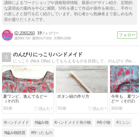
講師によるワークショップや資格取得情報、最新のデザイン紹介、定期的
な講習会の案内を中心に展開。SNSを通じて作品や新作を発信し、手作り
の楽しさと技巧を広く紹介しています。初心者から熟練者まで楽しめる内
容が盛りだくさんです。
2065260
19
週間IN:
730
週間OUT:
550
月間IN:
3360
のんびりにっこりハンドメイド
5
にっこり (Nick Ollie) してもらえるものを目指して、のんびり (Non Billy) 楽しく、布小物をハンドメイドしています。
夏ワンピ、進んでるどー
ボタン紐の作り方
今年も、夏ワン
（その3）
どー（その2）
3日前
7日前
10日前
#ハンドメイド
#編み物
#ハンドメイド布小物
#布小物
#ミシン
#編み物雑貨
#作ったもの