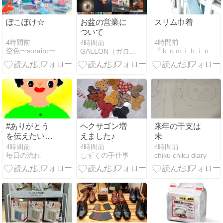
ぽこぽけ☆
お盆の営業に
スリム巾着
ついて
4時間前
4時間前
4時間前
空色〜sorairo〜
『ｋｏｍｉｈｉｎａｔａ』の手作り＊布小物
GALLON（ガロン）の提案する革製品
#ありがとう
ヘクサゴン増
来年の干支は
を伝えたい人
えました♪
未
物価高の時期
4時間前
4時間前
4時間前
毎日の流れ
しずくの手仕事
chiku chiku diary
なのに うれし
い