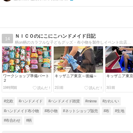
ＮＩＣＯのにこにこハンドメイド日記
14
柄on柄のカラフルな子どもグッズ・布小物を製作しイベント出店やminne出品をしております。製作風景、完成品やイベント出店の紹介等もしております。
ワークショップ準備パート
キッザニア東京～後編～
キッザニア東
２
19時間前
2日前
3日前
#北欧
#ハンドメイド
#ハンドメイド雑貨
#minne
#かわいい
#ハンドメイド布小物
#布小物
#ネットショップ販売
#布
#生地
#布合わせ
#柄