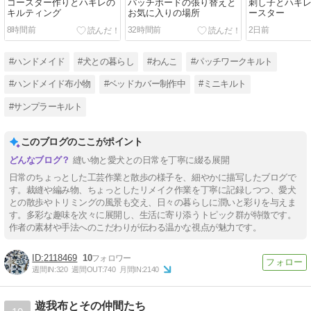
コースター作りとハギレの
パッチボードの張り替えと
刺し子とハギ
キルティング
お気に入りの場所
ースター
8時間前
32時間前
2日前
#ハンドメイド
#犬との暮らし
#わんこ
#パッチワークキルト
#ハンドメイド布小物
#ベッドカバー制作中
#ミニキルト
#サンプラーキルト
このブログのここがポイント
縫い物と愛犬との日常を丁寧に綴る展開
日常のちょっとした工芸作業と散歩の様子を、細やかに描写したブログで
す。裁縫や編み物、ちょっとしたリメイク作業を丁寧に記録しつつ、愛犬
との散歩やトリミングの風景も交え、日々の暮らしに潤いと彩りを与えま
す。多彩な趣味を次々に展開し、生活に寄り添うトピック群が特徴です。
作者の素材や手法へのこだわりが伝わる温かな視点が魅力です。
2118469
10
週間IN:
320
週間OUT:
740
月間IN:
2140
遊我布とその仲間たち