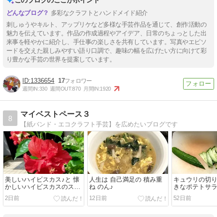
多彩なクラフトとハンドメイド紹介
刺しゅうやキルト、アップリケなど多様な手芸作品を通じて、創作活動の
魅力を伝えています。作品の作成過程やアイデア、日常のちょっとした出
来事を軽やかに紹介し、手仕事の楽しさを共有しています。写真やエピソ
ードを交えた親しみやすい語り口調で、趣味の幅を広げたい方に向けて彩
り豊かな手芸の世界を提案しています。
1336654
17
週間IN:
330
週間OUT:
870
月間IN:
1920
マイベストペース３
8
【紙バンド・エコクラフト手芸】を広めたいブログです
美しいハイビスカス♪と 懐
人生は 自己満足の 積み重
キュウリの切
かしいハイビスカスのスト
ね のん♪
きなポテトサ
ラップ
2日前
12日前
52日前