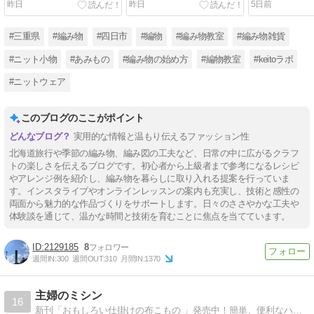
昨日
昨日
5日前
#三重県
#編み物
#四日市
#編物
#編み物教室
#編み物雑貨
#ニット小物
#あみもの
#編み物の始め方
#編物教室
#keitoラボ
#ニットウェア
このブログのここがポイント
実用的な情報と温もり伝えるファッション性
北海道旅行や季節の編み物、編み図の工夫など、日常の中に広がるクラフ
トの楽しさを伝えるブログです。初心者から上級者まで参考になるレシピ
やアレンジ例を紹介し、編み物を暮らしに取り入れる提案を行っていま
す。インスタライブやオンラインレッスンの案内も充実し、技術と感性の
両面から魅力的な作品づくりをサポートします。日々のささやかな工夫や
体験談を通じて、温かな時間と技術を育むことに焦点を当てています。
2129185
8
週間IN:
300
週間OUT:
310
月間IN:
1370
主婦のミシン
16
新刊「おもしろい仕掛けの布こもの 」発売中！簡単、便利なハンドメイド作品紹介ブログ100均を使ったアイデア小物【メディア】NHK出演、ヒルナンデス出演etc