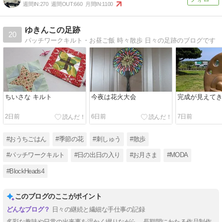
週間IN:
270
週間OUT:
660
月間IN:
1100
ゆきんこの足跡
20
パッチワークキルト・お昼ご飯 時々散歩 日々の足跡のブログです
ちいさな キルト
今夜は花火大会
完成が見えて
2日前
6日前
7日前
#おうちごはん
#季節の花
#刺しゅう
#散歩
#パッチワークキルト
#日の出日の入り
#お月さま
#MODA
#BlockHeads4
このブログのここがポイント
日々の継続と繊細な手仕事の記録
多彩な趣味や日常の出来事を温かく綴りながら、長期間にわたる作品制作