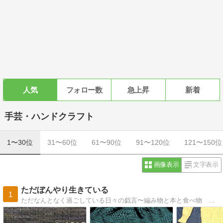
人気
フォロー数
急上昇
新着
手芸・ハンドクラフト
1〜30位
31〜60位
61〜90位
91〜120位
121〜150位
画像表示
文字表示
ただぼんやり生きている
1
ただなんとなく過ごしている日々の戯言〜編み物と本と食べ物 その他