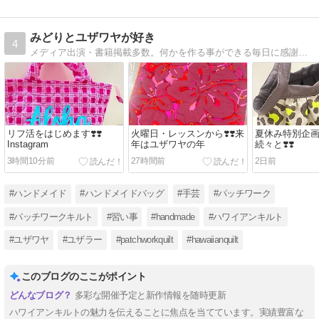
みどりとユザワヤが好き
4
メディア出演・書籍掲載多数。何かを作る事ができる毎日に感謝しながら、ユザワヤで楽しくチクチクなお仕事をしています。
リフ活をはじめます❣️❣️
火曜日・レッスンから❣️❣️来
夏休み特別企
Instagram
年はユザワヤの年
続々と❣️❣️
3時間10分前
27時間前
2日前
#ハンドメイド
#ハンドメイドバッグ
#手芸
#パッチワーク
#パッチワークキルト
#習い事
#handmade
#ハワイアンキルト
#ユザワヤ
#ユザラー
#patchworkquilt
#hawaiianquilt
このブログのここがポイント
多彩な開催予定と新作情報を随時更新
ハワイアンキルトの魅力を伝えることに焦点を当てています。実績豊富な