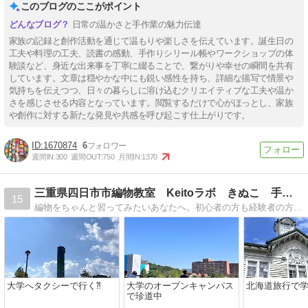
このブログのここがポイント
日常の温かさと手作業の魅力伝達
家族の記録と創作活動を通じて温もりや楽しさを伝えています。誕生日の
工夫や料理の工夫、読書の感動、手作りシリール帳やワークショップの体
験談など、身近な出来事を丁寧に綴ることで、繋がりや幸せの瞬間を共有
しています。文章は穏やかな中にも鋭い感性を持ち、詳細な描写で情景や
気持ちを伝えつつ、日々の暮らしに溶け込むクリエイティブな工夫や温か
さを感じさせる内容となっています。閲覧するだけで心がほっとし、家族
や創作に対する新たな発見や共感を呼び起こす仕上がりです。
1670874
6
週間IN:
300
週間OUT:
750
月間IN:
1370
三重県四日市市編物教室 Keitoラボ きぬこ 手あみ師範
15
編物をちゃんと習ってみたいあなたへ。初心者の方も経験者の方も、自分一人で編めるようになるまで、何万回でもお伝えする編物講師の きぬこ と申します。棒針・かぎ針・アフガン編み・魔法の一本針など、編み図が読めるようになります。
大学へタクシーで行く⁈
大学のオープンキャンパス
北海道旅行で学
で珍道中