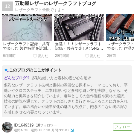
五助屋レザーのレザークラフトブログ
12
レザークラフト全般ですよ~
レザークラフト記録・共有
当選！！！レザークラフト
レザークラフ
で楽しむ 製作時間を計測し
記録・共有で楽しむ SNSで
で楽しむ 作品
て自己ベスト更新 レザーア
制作過程や完成品を投稿 琥
念撮影
6時間前
29時間前
2日前
ート カービング
珀色
このブログのここがポイント
多彩な縫い方と素材の遊び心を追求
多彩なレザークラフト技術と素材の深淵なる探求をテーマにしており、平
縫いやクロスステッチ、二本針縫いなど多様な縫い方を実験しながら、そ
の魅力と奥深さを紹介しています。趣味としての創作過程や素材の選択、
技法の解説を通じて、クラフトの楽しさと奥行きを伝えることに力を入れ
ています。革の風合いや経年変化の魅力も視点に、飽きのこない奥の深さ
を感じさせる内容となっています。
1649319
10
週間IN:
310
週間OUT:
390
月間IN:
1580