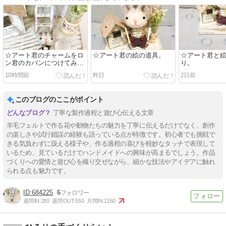
☆アート君のチャームをロ
☆アート君の絵の道具。
☆アート君と
ン君のカバンにつけてみ
り。
た…。
10時間前
昨日
2日前
このブログのここがポイント
丁寧な製作過程と遊び心伝える文章
羊毛フェルトで作る花や動物たちの魅力を丁寧に伝えるだけでなく、創作
の楽しさや試行錯誤の経験も語っている点が特徴です。初心者でも挑戦で
きる気負わずに扱える様子や、作る過程の喜びを軽妙なタッチで表現して
いるため、見ているだけでハンドメイドへの興味が高まるでしょう。作品
づくりへの愛情と遊び心を織り交ぜながら、細かな技法やアイデアに触れ
られる点も魅力です。
684225
6
週間IN:
280
週間OUT:
550
月間IN:
1260