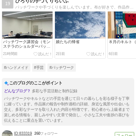
ひろりの手づくりらいふ
19
パッチワークや手づくりを楽しんでいます。布が好きで、作品作りの途中経過や日々の事なども綴っています。
パッチワーク講習会（モン
娘たちの帰省
８月のキルト
ステラのショルダーバッ
グ）
21時間前
2日前
6日前
#ハンドメイド
#手芸
#パッチワーク
このブログのここがポイント
多彩な手芸活動と制作記録
パッチワークやキルトなどの手芸を通じて日々の暮らしを彩る様子を丁寧
に綴っています。作品展の報告や制作過程の詳細、身近な風景や出会いも
交え、多彩なテーマを取り入れた内容が特徴です。初心者から上級者まで
楽しめる情報を、親しみやすい文章で発信し、小さな工夫や進捗の喜びを
伝えることに重点を置いています。
833319
260