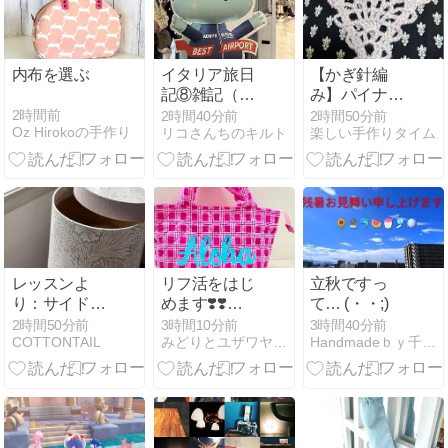
内布を選ぶ
イタリア旅日
【かぎ針編
記⑧雑記（食
み】パイナッ
事・スーパ
プル模様が編
2時間前
2時間40分前
2時間50分前
Oz Hirokoの手作り
リコさんちのキルト
楽しい手作りタイム
ー・空港）
みたい！
レッスンよ
リフ活をはじ
立秋ですっ
り：サイドテ
めます❣️❣️
て… (・・;)
ーブルダスト
Instagram
2時間50分前
3時間10分前
3時間40分前
COTTONTAIL
みどりとユザワヤが好き
Handmadeｂｙ千賀ちゃん
ボックス