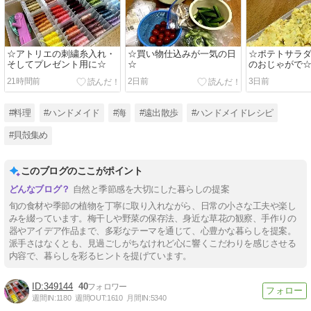
☆アトリエの刺繍糸入れ・
☆買い物仕込みが一気の日
☆ポテトサラ
そしてプレゼント用に☆
☆
のおじゃがで
21時間前
2日前
3日前
#料理
#ハンドメイド
#海
#遠出散歩
#ハンドメイドレシピ
#貝殻集め
このブログのここがポイント
自然と季節感を大切にした暮らしの提案
旬の食材や季節の植物を丁寧に取り入れながら、日常の小さな工夫や楽し
みを綴っています。梅干しや野菜の保存法、身近な草花の観察、手作りの
器やアイデア作品まで、多彩なテーマを通じて、心豊かな暮らしを提案。
派手さはなくとも、見過ごしがちなけれど心に響くこだわりを感じさせる
内容で、暮らしを彩るヒントを提げています。
349144
40
週間IN:
1180
週間OUT:
1610
月間IN:
5340