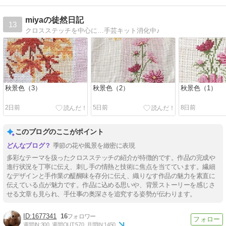
miyaの徒然日記
13
クロスステッチを中心に…手芸キット消化中♪
秋景色（3）
秋景色（2）
秋景色（1）
2日前
5日前
8日前
このブログのここがポイント
季節の花や風景を緻密に表現
多彩なテーマを扱ったクロスステッチの紹介が特徴的です。作品の完成や
進行状況を丁寧に伝え、刺し手の情熱と技術に焦点を当てています。繊細
なデザインと手作業の醍醐味を存分に伝え、織りなす作品の魅力を素直に
伝えている点が魅力です。作品に込める思いや、背景ストーリーを感じさ
せる文章も見られ、手仕事の奥深さを追究する姿勢が伝わります。
1677341
16
週間IN:
300
週間OUT:
570
月間IN:
1450