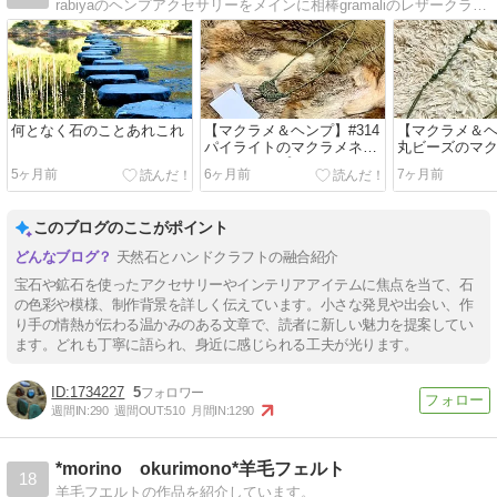
rabiyaのヘンプアクセサリーをメインに相棒gramaliのレザークラフト、時々旅先でであったお宝をupしています。
何となく石のことあれこれ
【マクラメ＆ヘンプ】#314
【マクラメ＆ヘ
パイライトのマクラメネッ
丸ビーズのマ
クストラップ
コード
5ヶ月前
6ヶ月前
7ヶ月前
このブログのここがポイント
天然石とハンドクラフトの融合紹介
宝石や鉱石を使ったアクセサリーやインテリアアイテムに焦点を当て、石
の色彩や模様、制作背景を詳しく伝えています。小さな発見や出会い、作
り手の情熱が伝わる温かみのある文章で、読者に新しい魅力を提案してい
ます。どれも丁寧に語られ、身近に感じられる工夫が光ります。
1734227
5
週間IN:
290
週間OUT:
510
月間IN:
1290
*morino okurimono*羊毛フェルト
18
羊毛フエルトの作品を紹介しています。