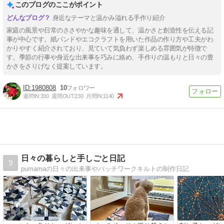
このブログのここがポイント
身近なテーマと温かみ溢れる手作り紹介
家庭の風景や日常のささやかな趣味を通して、温かさと創造性を伝える記
事が中心です。紙バンドやエコクラフトを用いた作品の作り方や工夫がわ
かりやすく紹介されており、見ていて気負わず楽しめる雰囲気が特徴で
す。季節の行事や身近な出来事を巧みに絡め、手作りの温もりと日々の豊
かさをさりげなく提案しています。
1980808
10
週間IN:
330
週間OUT:
230
月間IN:
1140
日々の暮らしと手しごと日記
9
pumamaの日々の出来事やパッチワークキルトの制作日記