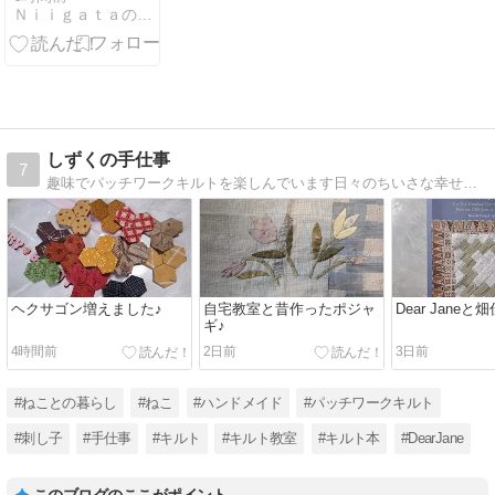
Ｎｉｉｇａｔａのお掃除屋 tamaブログ
クリ通路クラ
ック補修後モ
ルタル仕上げ
作業ヾ(*’
しずくの手仕事
7
趣味でパッチワークキルトを楽しんでいます日々のちいさな幸せを大切にしたいです
ヘクサゴン増えました♪
自宅教室と昔作ったポジャ
Dear Janeと
ギ♪
4時間前
2日前
3日前
#ねことの暮らし
#ねこ
#ハンドメイド
#パッチワークキルト
#刺し子
#手仕事
#キルト
#キルト教室
#キルト本
#DearJane
このブログのここがポイント