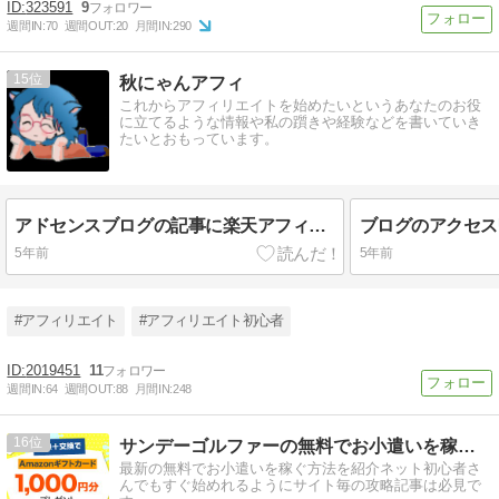
323591
9
週間IN:
70
週間OUT:
20
月間IN:
290
15
秋にゃんアフィ
これからアフィリエイトを始めたいというあなたのお役
に立てるような情報や私の躓きや経験などを書いていき
たいとおもっています。
アドセンスブログの記事に楽天アフィリエイトを絡める！
5年前
5年前
#アフィリエイト
#アフィリエイト初心者
2019451
11
週間IN:
64
週間OUT:
88
月間IN:
248
16
サンデーゴルファーの無料でお小遣いを稼ぐ方法
最新の無料でお小遣いを稼ぐ方法を紹介ネット初心者さ
んでもすぐ始めれるようにサイト毎の攻略記事は必見で