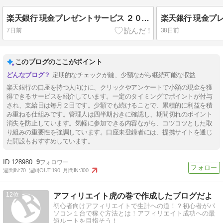
楽天銀行 現金プレゼントサービス ２０２６年７月は１０円獲得
7日前
38日前
このブログのここがポイント
定期的なチェックが鍵、少額ながら継続可能な収益
楽天銀行の口座を持つ人向けに、クリックやアンケートで小額の現金を獲
得できるサービスを紹介しています。一定のタイミングでポイントが付与
され、支給日は毎月２日です。少額でも続けることで、累積的に利益を積
み重ねる仕組みです。管理人は四半期おきに確認し、期間切れのポイント
消失を防止しています。気軽に参加できる内容ながら、コツコツとした取
り組みの重要性を強調しています。口座未登録者には、提携サイトを通じ
た開設もおすすめしています。
128980
9
週間IN:
70
週間OUT:
190
月間IN:
300
12
アフィリエイト虎の巻で作成したブログだよ
初心者向けアフィリエイトで生計への道！？初心者がパ
ソコン１台で稼ぐ方法とは！アフィリエイト成功への最
短ルートを目指そう！