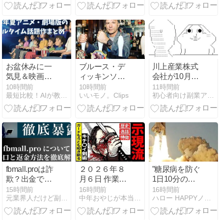
（ADR）の
マートトラッ
『調停人基礎
カー amine」
資格』
徹底レビュー
お盆休みに一
ブルース・デ
川上産業株式
気見＆映画館
ィッキンソン
会社が10月よ
で観るならコ
(アイアン・メ
りプチプチ株
10時間前
10時間前
11時間前
最短比較！AIが教える「本当の評判」まとめ
いいモノ。Clips
初心者向け副業アフィリエイト情報館 InfoShop
レ！2026年夏
イデン)
式会社に社名
アニメ・劇場
変更
版のリアルタ
イム話題作ま
とめ
fbmall.proは詐
２０２６年８
”糖尿病を防ぐ
欺？出金でき
月６日 作業報
1日10分の簡
ないと評判の
告
単な習慣”
15時間前
16時間前
16時間前
元業界人だけど副業商材のこと全部暴露します｜
中年おやじが本当にアフィリエイトで稼げる？実験証明ブログ
ハロー HAPPYノマドライフ
ECサイト運営
の実態と被害
者の声