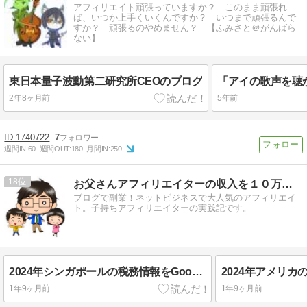
アフィリエイト頑張っていますか？ このまま頑張れ
ば、いつか上手くいくんですか？ いつまで頑張るんで
すか？ 頑張るのやめません？ 【ふみさと＠がんばら
ない】
東日本量子波動第二研究所CEOのブログ
2年8ヶ月前
5年前
1740722
7
週間IN:
60
週間OUT:
180
月間IN:
250
18
お父さんアフィリエイターの収入を１０万円増やす方法
ブログで副業！ネットビジネスで大人気のアフィリエイ
ト。子持ちアフィリエイターの実践記です。
2024年シンガポールの税務情報をGoogleに提出する方法[GoogleAdSense]
1年9ヶ月前
1年9ヶ月前