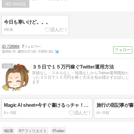
今日も寒いけど。。。
4年前
728984
7
週間IN:
70
週間OUT:
130
月間IN:
300
13
３５日で１５万円稼ぐTwitter運用方法
実績なし・スキルなし・知識なしからTwitter運用開始た
った３５日で１５万円を稼ぐ方法を包み隠さずお話しし
ます
Magic AI sheet×今すぐ書けるっチャ！の活用方法
8ヶ月前
8ヶ月前
#副業
#アフィリエイト
#Twitter