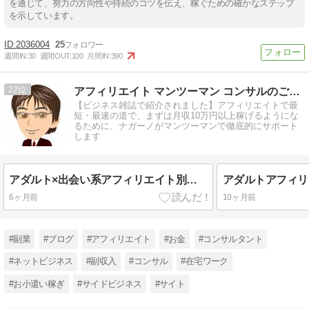
を通じて、努力の方向性や持続のコツを伝え、稼ぐための確かなステップ
を示しています。
2036004
25
週間IN:
30
週間OUT:
100
月間IN:
390
22
アフィリエイト マンツーマン コンサルのご案内
【ビジネス雑誌で紹介されました】アフィリエイトで最
短・最速の道で、まずは月収10万円以上稼げるようにな
るために、ナガーノがマンツーマンで徹底的にサポート
します
アダルト×出会い系アフィリエイト別サイト運用を学べる書籍紹介
6ヶ月前
10ヶ月前
#副業
#ブログ
#アフィリエイト
#お金
#コンサルタント
#ネットビジネス
#副収入
#コンサル
#在宅ワーク
#お小遣い稼ぎ
#サイドビジネス
#サイト