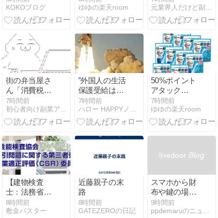
KOKOブログ
ゆゆの楽天room
元業界人だけど副業商材のこと全部暴露します｜
ブレンド
の闇を元業者
が暴露！出金
できない悪質
手口と評判
街の弁当屋さ
”外国人の生活
50%ポイント
ん「消費税が
保護受給は憲
アタック
下がっても値
法違反・・中
ZERO パーフ
7時間前
7時間前
7時間前
初心者向け副業アフィリエイト情報館 InfoShop
ハロー HAPPYノマドライフ
ゆゆの楽天room
下げしませ
国人の生活保
ェクトスティ
ん」
護不正受給で
ック
貯蓄４０００
万円、本国に
マンショ”
【建物検査
近藤親子の末
スマホから財
士：法務省認
路
布や鍵の場所
証 日本不動産
がわかる！
8時間前
8時間前
9時間前
敷金バスター
GATEZEROの日記
ppdemaruのニュース
仲裁機構
「エレコム ス