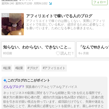
週間IN:
240
週間OUT:
1200
月間IN:
1032
5
アフィリエイトで稼いでる人のブログ
アフィリエイトで稼ぐのは難しくない。実際にアフィリ
エイトで生活している私が、成功するために必要なこと
を書いています。ためになる事しか書きません。
知らない、わからない、できないことが多い？そんなん最高やん！！って話
83日前
6ヶ月前
#起業
#副業
#ブログ
#アフィリエイト
このブログのここがポイント
実践者のリアルとリアルなアドバイス
ネットビジネスや副業に関するリアルな経験と気づきを伝える場所です。
稼ぎ方の裏側や初心者の壁、成功の方法論を包み隠さず紹介し、読者の意
欲を引き出す鋭い視点を持っています。成功談だけでなく、失敗や迷走も
包み込むことで、真の成長に必要なヒントを提供します。親しみやすさと