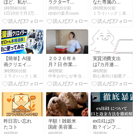
ほど、私が意
ラクターTシ
なた専属のAI
識しているこ
ャツSALE♡
会社が作れ
1時間40分前
2時間20分前
2時間30分前
1日10分で月3万円☆ママでもおうちで稼げる方法を解説
ゆゆの楽天room
ミライハック｜未来派野郎hiro公式ブログ
と
る！Gemini
Notebook完全
活用講座を徹
底解説
【簡単】AI漫
２０２６年８
実質消費支出
画クリエイタ
月７日 作業予
は7カ月連続
ーを使ってみ
定報告
のマイナス、
3時間50分前
4時間前
4時間前
ミライハック｜未来派野郎hiro公式ブログ
中年おやじが本当にアフィリエイトで稼げる？実験証明ブログ
初心者向け副業アフィリエイト情報館 InfoShop
た感想！絵心
前年同月比
ゼロでも本格
3.3%減－6月
漫画が作れた
昨日言い忘れ
半額！雑穀米
exl1il1は詐
たコト
国産 美容重視
欺？インフル
ビューティー
エンサー案件
5時間前
6時間前
7時間前