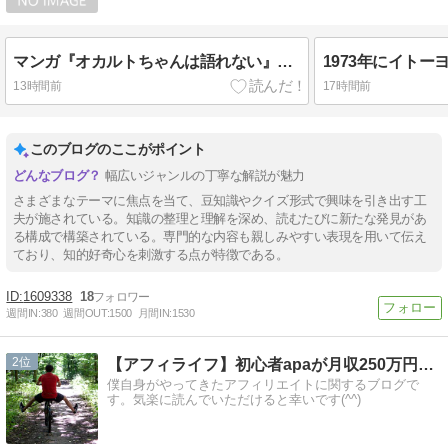
マンガ『オカルトちゃんは語れない』に登場する高橋陽子たちが通う大学は何でしょう？
13時間前
17時間前
このブログのここがポイント
幅広いジャンルの丁寧な解説が魅力
さまざまなテーマに焦点を当て、豆知識やクイズ形式で興味を引き出す工
夫が施されている。知識の整理と理解を深め、読むたびに新たな発見があ
る構成で構築されている。専門的な内容も親しみやすい表現を用いて伝え
ており、知的好奇心を刺激する点が特徴である。
1609338
18
週間IN:
380
週間OUT:
1500
月間IN:
1530
2
【アフィライフ】初心者apaが月収250万円稼いだ方法
僕自身がやってきたアフィリエイトに関するブログで
す。気楽に読んでいただけると幸いです(^^)