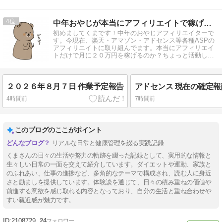
4
中年おやじが本当にアフィリエイトで稼げる？実験証明ブログ
初めましてくまです！中年のおやじアフィリエイターで
す。今現在、楽天・アマゾン・アドセンス等各種ASPの
アフィリエイトに取り組んでます。本当にアフィリエイ
トだけで月に２０万円を稼げるのか？ちょっと活動して
みます。
２０２６年８月７日 作業予定報告
4時間前
7時間前
このブログのここがポイント
リアルな日常と健康管理を綴る実践記録
くまさんの日々の生活や努力の軌跡を綴った記録として、実用的な情報と
生々しい日常の一面を交えて紹介しています。ダイエットや運動、家族と
のふれあい、仕事の進捗など、多角的なテーマで構成され、読む人に身近
さと励ましを提供しています。体験談を通じて、日々の積み重ねの価値や
前進する意欲を感じ取れる内容となっており、自分の生活と重ね合わせや
すい親近感が魅力です。
2108729
24