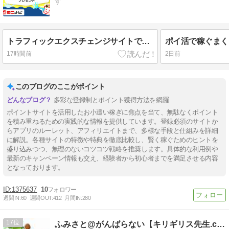
す
トラフィックエクスチェンジサイトでポイ活
17時間前
2日前
このブログのここがポイント
多彩な登録制とポイント獲得方法を網羅
ポイントサイトを活用したお小遣い稼ぎに焦点を当て、無駄なくポイント
を積み重ねるための実践的な情報を提供しています。登録必須のサイトか
らアプリのルーレット、アフィリエイトまで、多様な手段と仕組みを詳細
に解説。各種サイトの特徴や特典を徹底比較し、賢く稼ぐためのヒントを
盛り込みつつ、無理のないコツコツ戦略を推奨します。具体的な利用例や
最新のキャンペーン情報も交え、経験者から初心者までを満足させる内容
となっております。
1375637
10
週間IN:
60
週間OUT:
412
月間IN:
280
17
ふみさと@がんばらない【キリギリス先生.com】