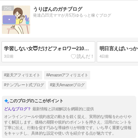
25
うりぽんのガチブログ
発達凸凹児ママが月5万ゆるっと稼ぐブログ
学習しない女😇だけどフォロワー210→420人！！
3日前
4日前
#楽天アフィリエイト
#Amazonアフィリエイト
#テンプレート式ブログ
#楽天Amazonブログ
このブログのここがポイント
最新情報と詳細解説を網羅的に提供
オンラインツールや規約改定の動きを鋭く捉え、実用的な情報をわかりや
すく解説します。価格の期限や規約のポイントを押さえ、活用のヒントを
丁寧に伝え、行動を促す巧みな導線作りが特徴です。いち早く重要な情報
をキャッチし、具体的な設定や使い方を紹介する点が魅力です。