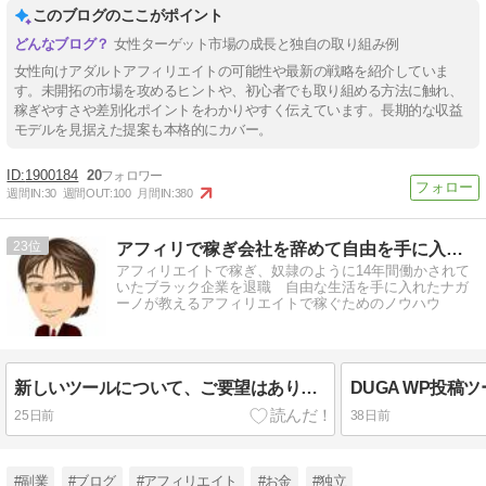
このブログのここがポイント
女性ターゲット市場の成長と独自の取り組み例
女性向けアダルトアフィリエイトの可能性や最新の戦略を紹介していま
す。未開拓の市場を攻めるヒントや、初心者でも取り組める方法に触れ、
稼ぎやすさや差別化ポイントをわかりやすく伝えています。長期的な収益
モデルを見据えた提案も本格的にカバー。
1900184
20
週間IN:
30
週間OUT:
100
月間IN:
380
23
アフィリで稼ぎ会社を辞めて自由を手に入れたナガーノのブログ
アフィリエイトで稼ぎ、奴隷のように14年間働かされて
いたブラック企業を退職 自由な生活を手に入れたナガ
ーノが教えるアフィリエイトで稼ぐためのノウハウ
新しいツールについて、ご要望はありませんか？
25日前
38日前
#副業
#ブログ
#アフィリエイト
#お金
#独立