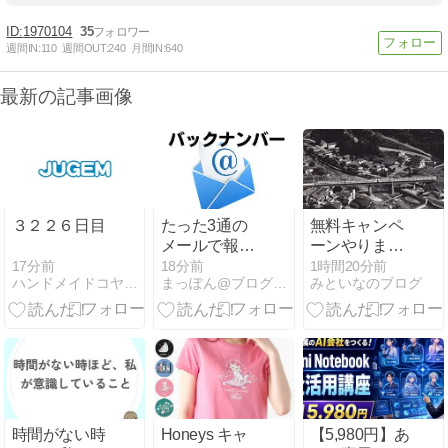
1970104
35
週間IN:
110
週間OUT:
240
月間IN:
640
最新の記事画像
３２２６日目
たった3通の
無料キャンペ
メールで報酬
ーンやりま
5万円 ！ ｜
す！「生徒を
17分前
18分前
1時間20分前
ハンドメイドコヤマルアー
まっぽん@ブログの達人
みといなのブログ
2026-06-08
連れてビンボ
17:45
ー旅95 新潟
編」
時間がない時
Honeys キャ
【5,980円】あ