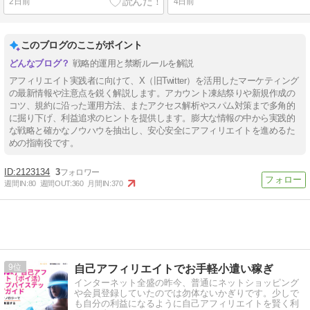
2日前
4日前
このブログのここがポイント
戦略的運用と禁断ルールを解説
アフィリエイト実践者に向けて、X（旧Twitter）を活用したマーケティング
の最新情報や注意点を鋭く解説します。アカウント凍結祭りや新規作成の
コツ、規約に沿った運用方法、またアクセス解析やスパム対策まで多角的
に掘り下げ、利益追求のヒントを提供します。膨大な情報の中から実践的
な戦略と確かなノウハウを抽出し、安心安全にアフィリエイトを進めるた
めの指南役です。
2123134
3
週間IN:
80
週間OUT:
360
月間IN:
370
9
自己アフィリエイトでお手軽小遣い稼ぎ
インターネット全盛の昨今、普通にネットショッピング
や会員登録していたのでは勿体ないかぎりです。少しで
も自分の利益になるように自己アフィリエイトを賢く利