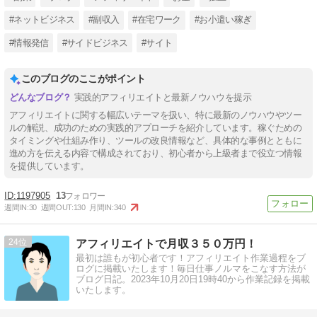
#ネットビジネス
#副収入
#在宅ワーク
#お小遣い稼ぎ
#情報発信
#サイドビジネス
#サイト
このブログのここがポイント
実践的アフィリエイトと最新ノウハウを提示
アフィリエイトに関する幅広いテーマを扱い、特に最新のノウハウやツー
ルの解説、成功のための実践的アプローチを紹介しています。稼ぐための
タイミングや仕組み作り、ツールの改良情報など、具体的な事例とともに
進め方を伝える内容で構成されており、初心者から上級者まで役立つ情報
を提供しています。
1197905
13
週間IN:
30
週間OUT:
130
月間IN:
340
24
アフィリエイトで月収３５０万円！
最初は誰もが初心者です！アフィリエイト作業過程をブ
ログに掲載いたします！毎日仕事ノルマをこなす方法が
ブログ日記。2023年10月20日19時40から作業記録を掲載
いたします。