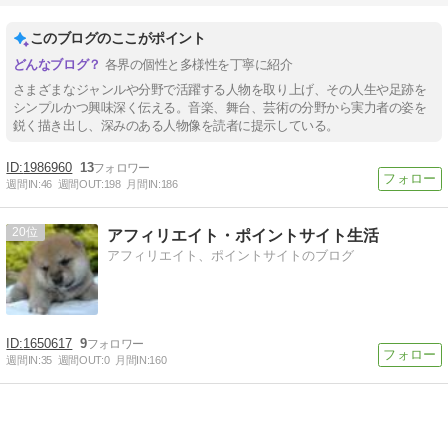
このブログのここがポイント
各界の個性と多様性を丁寧に紹介
さまざまなジャンルや分野で活躍する人物を取り上げ、その人生や足跡を
シンプルかつ興味深く伝える。音楽、舞台、芸術の分野から実力者の姿を
鋭く描き出し、深みのある人物像を読者に提示している。
1986960
13
週間IN:
46
週間OUT:
198
月間IN:
186
20
アフィリエイト・ポイントサイト生活
アフィリエイト、ポイントサイトのブログ
1650617
9
週間IN:
35
週間OUT:
0
月間IN:
160