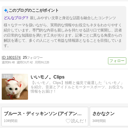
このブログのここがポイント
親しみやすい文章と身近な話題を融合したコンテンツ
様々なテーマを扱いながら、実用的な情報やお役立ちネタをわかりやすく
紹介しています。専門的な内容も親しみを持たせる語り口で展開し、読者
の日常的な知識欲を満たす工夫が光ります。記事ごとに異なる角度からの
解説を通じて、多くの人にとって有益な情報源となることを目指していま
す。
1801574
25
週間IN:
48
週間OUT:
42
月間IN:
228
19
いいモノ。Clips
【いいモノ。Clips】独断と偏見で厳選した「いいモノ」
を紹介。音楽とアイドルとモータースポーツ、お役立ち
情報をお届け！
ブルース・ディッキンソン (アイアン・メイデン)
さかなクン
10時間前
34時間前