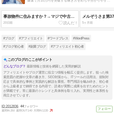
爆速で月10万円を突破する稼ぎ方をめちゃ分かりやすく
教えてます。 稼げていない人必見！
事故物件に住みますか？→マジで中古ドメインとか、やめなよ！
20日前
5ヶ月前
#ブログ
#アフィリエイト
#ワードプレス
#WordPress
#ブログ初心者
#副業ブログ
#アフィリエイト初心者
このブログのここがポイント
最新情報と技術を網羅した実用的解説
アフィリエイトやブログ運営に役立つ情報を幅広く提供します。狙った検
索意図の把握や文章の書き方、SEO対策から、ITツールの活用法、規制対
応まで具体的な事例と実践的な解説を重視。専門用語を噛み砕き、初心者
から上級者まで納得できる内容で、読者が実際に成果を出すためのヒント
が満載です。常に最新のトレンドと具体例を取り入れ、実用性と体系性を
両立させています。
2012836
44
週間IN:
250
週間OUT:
140
月間IN:
1220