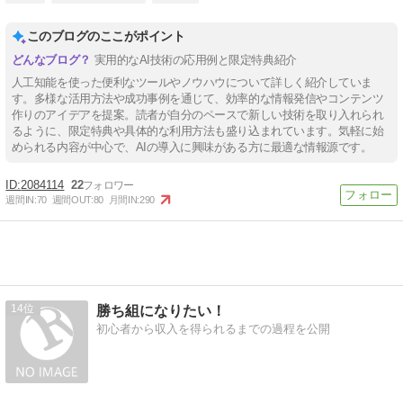
このブログのここがポイント
実用的なAI技術の応用例と限定特典紹介
人工知能を使った便利なツールやノウハウについて詳しく紹介していま
す。多様な活用方法や成功事例を通じて、効率的な情報発信やコンテンツ
作りのアイデアを提案。読者が自分のペースで新しい技術を取り入れられ
るように、限定特典や具体的な利用方法も盛り込まれています。気軽に始
められる内容が中心で、AIの導入に興味がある方に最適な情報源です。
2084114
22
週間IN:
70
週間OUT:
80
月間IN:
290
14
勝ち組になりたい！
初心者から収入を得られるまでの過程を公開