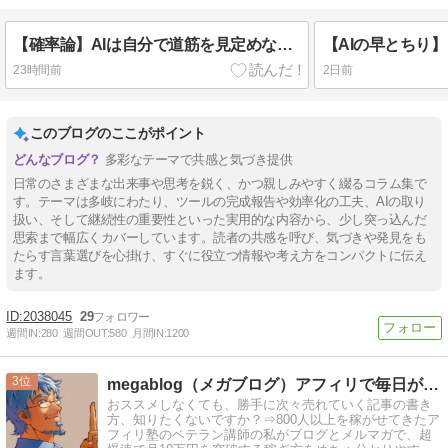
【確率論】AIは自分で道筋を見定めないとあらぬ方向に進む
23時間前
2日前
このブログのここがポイント
多彩なテーマで共感と気づき提供
日常のさまざまな出来事や思考を鋭く、かつ親しみやすく綴るコラム集で
す。テーマは多岐にわたり、ツールの完成報告や効率化の工夫、AIの取り
扱い、そして継続性の重要性といった実用的な内容から、少し突っ込んだ
思索まで幅広くカバーしています。読者の共感を呼び、気づきや発見をも
たらす言葉選びを心掛け、すぐに役立つ情報や考え方をコンパクトに伝え
ます。
2038045
29
週間IN:
280
週間OUT:
580
月間IN:
1200
3
megablog（メガブログ）アフィリで毎日が給料日に！
おススメしなくても、勝手に次々売れていく記事の書き
方、知りたくないですか？⇒800人以上を稼がせてきたア
フィリ塾のベテラン講師の私がブログとメルマガで、超