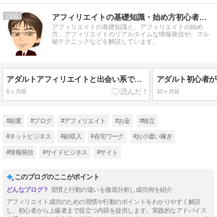
21
アフィリエイトの基礎知識・始め方初心者講座
アフィリエイトの基礎知識と、アフィリエイトの始め
方、アフィリエイトのリアルタイムな情報発信や、マル
秘テクニックなどを解説しています。
アダルトアフィリエイトと出会い系で稼ぐ別サイト運用とリライト戦略の全体像
6ヶ月前
10ヶ月前
#副業
#ブログ
#アフィリエイト
#お金
#独立
#ネットビジネス
#副収入
#在宅ワーク
#お小遣い稼ぎ
#情報発信
#サイドビジネス
#サイト
このブログのここがポイント
習慣と行動の違いを徹底分析し成功例を紹介
アフィリエイト成功のための習慣や行動のポイントをわかりやすく解説
し、初心者から上級者まで役立つ内容を提供します。実践的なアドバイス