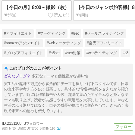
【今日の月】8:00～撮影（枚）
9時間前
9時間前
#アフィリエイト
#マーケティング
#seo
#セールスライティング
#amazonアソシエイト
#webマーケティング
#楽天アフィリエイト
#ブログアフィリエイト
#a8net
#seo対策
#webライティング
#a8
このブログのここがポイント
多彩なテーマと個性豊かな趣味性
実生活や趣味の観点から多角的にテーマを掘り下げるスタイルです。日常
の出来事や考え方を鋭く観察して、具体的な情報や感想を交えながら紹介
しています。時には作業報告や天候、趣味で集めたアイテムなど身近なテ
ーマも取り上げ、読者が共感しやすい親近感を大事にしています。単なる
生活のふり返りではなく、自身の成長や気づきに焦点を当て、きらめく表
現で未来への意欲も伝えています。
2131168
3
週間IN:
30
週間OUT:
3700
月間IN:
110