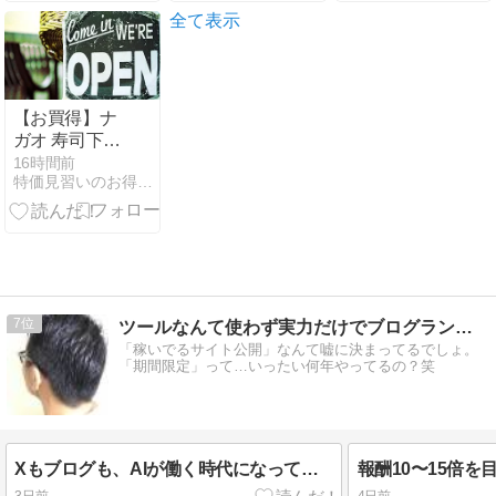
全て表示
【お買得】ナ
ガオ 寿司下駄
とびだせ おす
16時間前
特価見習いのお得情報マルシェ
し ダブルエン
ボス加工 CH-
2011 日本製
1,066円
【Amazonタ
イムセール】
7
ツールなんて使わず実力だけでブログランキング上位維持してます
「稼いでるサイト公開」なんて嘘に決まってるでしょ。
「期間限定」って…いったい何年やってるの？笑
Xもブログも、AIが働く時代になってきました。