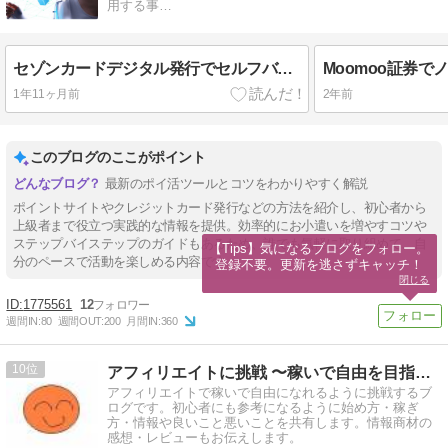
用する事…
セゾンカードデジタル発行でセルフバック報酬ゲット【ポイ活完全ガイド】
1年11ヶ月前
2年前
このブログのここがポイント
最新のポイ活ツールとコツをわかりやすく解説
ポイントサイトやクレジットカード発行などの方法を紹介し、初心者から
上級者まで役立つ実践的な情報を提供。効率的にお小遣いを増やすコツや
ステップバイステップのガイドもあるため、誰でも気軽に取り組めて、自
【Tips】気になるブログをフォロー。

分のペースで活動を楽しめる内容です。
登録不要。更新を逃さずキャッチ！
閉じる
1775561
12
週間IN:
80
週間OUT:
200
月間IN:
360
10
アフィリエイトに挑戦 〜稼いで自由を目指す〜
アフィリエイトで稼いで自由になれるように挑戦するブ
ログです。初心者にも参考になるように始め方・稼ぎ
方・情報や良いこと悪いことを共有します。情報商材の
感想・レビューもお伝えします。