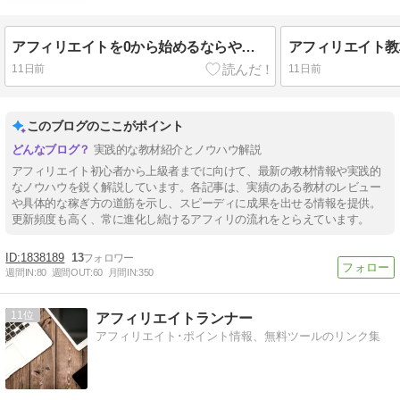
アフィリエイトを0から始めるならやること稼ぐロードマップ！4つの教材も紹介！
11日前
11日前
このブログのここがポイント
実践的な教材紹介とノウハウ解説
アフィリエイト初心者から上級者までに向けて、最新の教材情報や実践的
なノウハウを鋭く解説しています。各記事は、実績のある教材のレビュー
や具体的な稼ぎ方の道筋を示し、スピーディに成果を出せる情報を提供。
更新頻度も高く、常に進化し続けるアフィリの流れをとらえています。
1838189
13
週間IN:
80
週間OUT:
60
月間IN:
350
11
アフィリエイトランナー
アフィリエイト･ポイント情報、無料ツールのリンク集