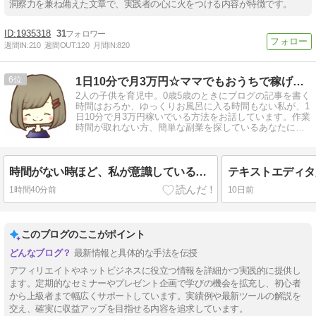
洞察力を兼ね備えた文章で、実践者の心に火をつける内容が特徴です。
1935318
31
週間IN:
210
週間OUT:
120
月間IN:
820
6
1日10分で月3万円☆ママでもおうちで稼げる方法を解説
2人の子供を育児中。0歳5歳のときにブログの記事を書く
時間はおろか、ゆっくりお風呂に入る時間もない私が、1
日10分で月3万円稼いでいる方法をお話しています。作業
時間が取れない方、簡単な副業を探しているあなたにお
すすめの方法です♪
時間がない時ほど、私が意識していること
1時間40分前
10日前
このブログのここがポイント
最新情報と具体的な手法を伝授
アフィリエイトやネットビジネスに役立つ情報を詳細かつ実践的に提供し
ます。定期的なセミナーやプレゼント企画で学びの機会を拡充し、初心者
から上級者まで幅広くサポートしています。実績例や最新ツールの解説を
交え、確実に収益アップを目指せる内容を追求しています。