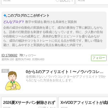
3日前
4日前
このブログのここがポイント
数字や実績を裏付ける具体性と実践例
企画の成功や自動化の実践例を通じて、成功の裏側を丁寧に解説しながら
も、読者の行動意欲を刺激する構成になっています。特に、少人数の告知
や自動化ツールの成果など、具体的な数字とエピソードを盛り込みなが
ら、成功の秘訣やコツをストレートに伝える点が特長です。難しい理論を
避け、親しみやすさと実践的な視点を兼ね備えた内容です。
1798692
70
週間IN:
100
週間OUT:
440
月間IN:
400
8
0から1のアフィリエイト！〜ノウハウコレクター脱出〜
全然稼げないノウハウコレクターがアフィリエイトで0か
ら1になった方法をお伝えします。
2026夏Xサーチバン解除されず