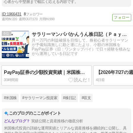
心者から中堅層まで幅広く応える内容です。
1966431
8
週間IN:
220
週間OUT:
170
月間IN:
990
6
サラリーマンパパかんうん株日記（ＰａｙＰａｙ証券物語）
月一万円の利益確保を目指して、株初心者サラリーマン
が予備知識無しに勘と運にたより、小額の米国株を
PayPay証券（旧：ワンタップバイ）で日々経験を積みな
がら運用している日記です
PayPay証券の少額投資実績｜米国株を長期運用したリアルな結果
33時間前
4日前
#米国株
#サラリーマン投資家
#株日記
#収支
このブログのここがポイント
実績公開と資産推移の徹底分析
米国株式投資の詳細な運用実績とリアルな資産推移を継続的に公開し、具