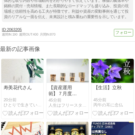
体的な取引内容や市場動向をわかりやすく伝えています。株価の騰落率や
銘柄の買付・売却情報、また長期的なロードマップも盛り込み、投資の現
場感と信頼性を高める工夫が特徴です。利益や資産の変動事例を通じて投
資のリアルな一面を伝え、未来設計と積み重ねの重要性を示しています。
2063205
週間IN:
190
週間OUT:
400
月間IN:
870
最新の記事画像
寿美花代さん
【資産運用
【生活】立秋
術】７月度の
積立投資損益
20分前
45分前
45分前
ひとりで生きていくために〜 All roads
丙午の耳に念仏
人生はフリースタイル！ 学割日記【社会人編】
結果！目先の
損益結果よ
り、長期運用
を継続してこ
とが大切！