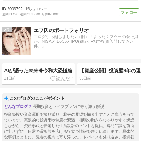
2003792
15
週間IN:
270
週間OUT:
600
月間IN:
1060
5
エフ氏のポートフォリオ
ブログ引っ越しました♪（旧）『まったくフツーの会社員
が、NISAとiDeCoとIPO(&時々FX)で投資入門してみた
件。』
AIが語った未来◆令和大恐慌編
11日前
35日前
このブログのここがポイント
長期投資とライフプランに寄り添う解説
投資経験や資産運用を振り返り、将来の展望を描き出すことに焦点を当て
ています。実践的な投資術や制度の変遷、相場の動きをわかりやすく解説
しながら、資産形成と安定した生活設計のヒントを提供。専門知識を前面
に出さずに、日常の選択肢を広げる役立つ情報を鋭く伝達します。具体的
な事例とともに、読者の視点に寄り添ったアドバイスも盛り込み、投資初