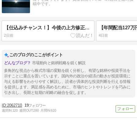
稿中です。
【仕込みチャンス！】今後の上方修正が『ほぼ確定的』に思える5つの高配当株
2日前
4日前
このブログのここがポイント
市場動向と銘柄戦略を鋭く解説
多角的な視点から株式市場の変動を鋭く分析し、有望な銘柄や投資手法を
示すことに重点を置いています。国内外の政治や経済の動きが投資環境に
与える影響をわかりやすく解説し、読者が具体的な投資判断を行える情報
を提供します。満足感を高めるために、市場のヒントやトレンドを巧みに
引き出し、長期と短期の戦略の融合を促します。
2062710
19
週間IN:
120
週間OUT:
280
月間IN:
620