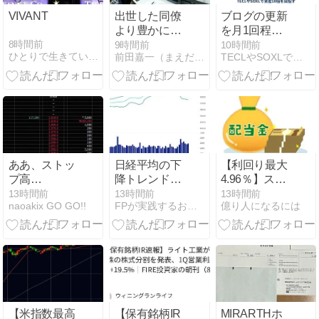
VIVANT
出世した同僚
ブログの更新
より豊かにな
を月1回程度
れた理由｜豊
にします
8時間前
9時間前
10時間前
ひとりで生きていくために〜 All roads
前田嘉一（まえだよしかず）のウェブサイト
TECLやSOXLで資産10倍を目指す
かさの定義の
m(__)m
変化【後編】
ああ、ストッ
日経平均の下
【利回り最大
プ高…
降トレンドは
4.96％】ステ
止まったの
ップ（9795）
13時間前
13時間前
13時間前
naoakix GO GO!!
FPが実践するお金の知恵を磨く勉強会
億り人になるには
か？
から配当金！
【米指数最高
【保有銘柄IR
MIRARTHホ