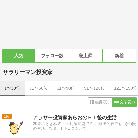
人気
フォロー数
急上昇
新着
サラリーマン投資家
1〜30位
31〜60位
61〜90位
91〜120位
121〜150位
画像表示
文字表示
1
アラサー投資家あらおのＦＩ後の生活
29歳のとき株式・不動産投資でＦＩ(経済的自立)。その後
の生活、投資、FIREについて。