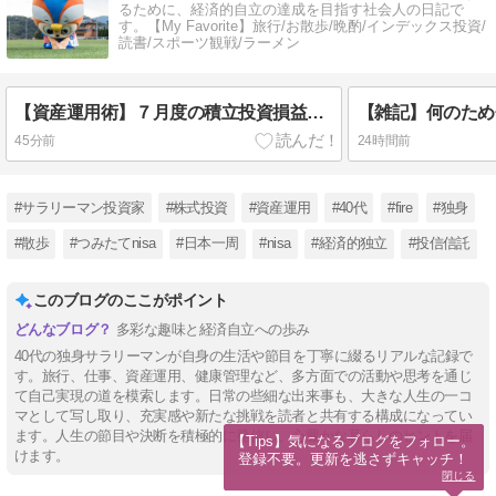
るために、経済的自立の達成を目指す社会人の日記で
す。【My Favorite】旅行/お散歩/晩酌/インデックス投資/
読書/スポーツ観戦/ラーメン
【資産運用術】７月度の積立投資損益結果！目先の損益結果より、長期運用を継続してことが大切！
45分前
24時間前
#サラリーマン投資家
#株式投資
#資産運用
#40代
#fire
#独身
#散歩
#つみたてnisa
#日本一周
#nisa
#経済的独立
#投信信託
このブログのここがポイント
多彩な趣味と経済自立への歩み
40代の独身サラリーマンが自身の生活や節目を丁寧に綴るリアルな記録で
す。旅行、仕事、資産運用、健康管理など、多方面での活動や思考を通じ
て自己実現の道を模索します。日常の些細な出来事も、大きな人生の一コ
マとして写し取り、充実感や新たな挑戦を読者と共有する構成になってい
ます。人生の節目や決断を積極的に発信し、心豊かな暮らしのヒントを届
【Tips】気になるブログをフォロー。

けます。
登録不要。更新を逃さずキャッチ！
閉じる