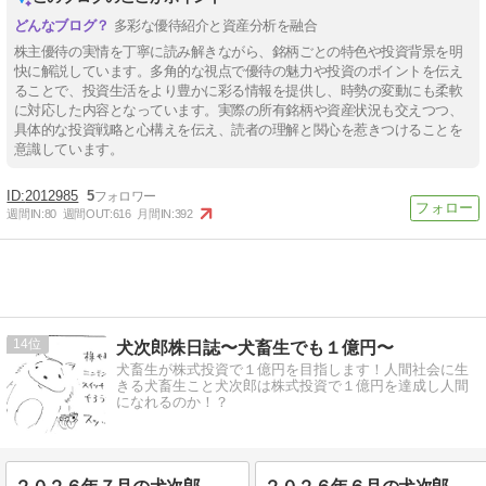
多彩な優待紹介と資産分析を融合
株主優待の実情を丁寧に読み解きながら、銘柄ごとの特色や投資背景を明
快に解説しています。多角的な視点で優待の魅力や投資のポイントを伝え
ることで、投資生活をより豊かに彩る情報を提供し、時勢の変動にも柔軟
に対応した内容となっています。実際の所有銘柄や資産状況も交えつつ、
具体的な投資戦略と心構えを伝え、読者の理解と関心を惹きつけることを
意識しています。
2012985
5
週間IN:
80
週間OUT:
616
月間IN:
392
14
犬次郎株日誌〜犬畜生でも１億円〜
犬畜生が株式投資で１億円を目指します！人間社会に生
きる犬畜生こと犬次郎は株式投資で１億円を達成し人間
になれるのか！？