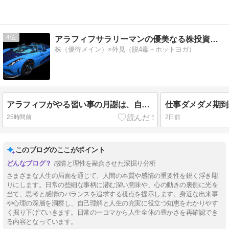
4
アラフィフサラリーマンの優美なる株投資ブログ
株（優待メイン）×外見（脱4毒＋ホットヨガ）
アラフィフがやる習い事の月謝は、自分を固定化された生活の外へ出すための拘束代
25時間前
2日前
このブログのここがポイント
感情と理性を融合させた深掘り分析
さまざまな人生の局面を通じて、人間の本質や感情の重要性を鋭く浮き彫
りにします。日常の些細な事柄に潜む深い意味や、心の動きの裏側に光を
当て、思考と感情のバランスを追求する視点を提示します。身近な出来事
や心理の深層を洞察し、自己理解と人生の充実に役立つ知恵をわかりやす
く掘り下げていきます。日常の一コマから人生全体の豊かさを再確認でき
る内容となっています。