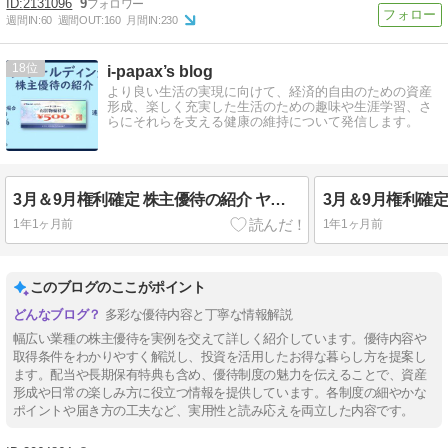
2131096
9
週間IN:
60
週間OUT:
160
月間IN:
230
18
i-papax’s blog
より良い生活の実現に向けて、経済的自由のための資産
形成、楽しく充実した生活のための趣味や生涯学習、さ
らにそれらを支える健康の維持について発信します。
3月＆9月権利確定 株主優待の紹介 ヤマダホールディングス 2025年6月到着
1年1ヶ月前
1年1ヶ月前
このブログのここがポイント
多彩な優待内容と丁寧な情報解説
幅広い業種の株主優待を実例を交えて詳しく紹介しています。優待内容や
取得条件をわかりやすく解説し、投資を活用したお得な暮らし方を提案し
ます。配当や長期保有特典も含め、優待制度の魅力を伝えることで、資産
形成や日常の楽しみ方に役立つ情報を提供しています。各制度の細やかな
ポイントや届き方の工夫など、実用性と読み応えを両立した内容です。