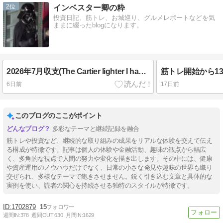
2
インベスター卿の粋
投資日記、筋トレ、お城巡り、グルメレポートなどを気
ままに綴ったblogになります。
2026年7月収支(The Cartier lighter I had been looking for)
6日前
17日前
このブログのここがポイント
多彩なテーマと継続記録を融合
筋トレや投資など、継続的な取り組みの成果をリアルな体験を交えて伝え
る構成が特徴です。記事は個人の体験や金融活動、趣味の観点から幅広
く、多角的な視点で人間の努力や変化を描き出します。その中には、健康
や資産運用のノウハウだけでなく、日常の小さな発見や趣味の世界も織り
交ぜられ、多様なテーマで飽きさせません。鋭く引き込む文章と具体的な
実例を使い、読者の関心を持続させる独特のスタイルが特徴です。
1702879
15
週間IN:
378
週間OUT:
630
月間IN:
1629