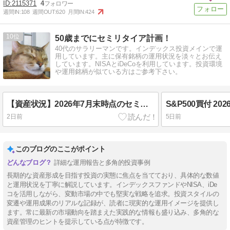
2115371
4
週間IN:
108
週間OUT:
620
月間IN:
424
10
50歳までにセミリタイア計画！
40代のサラリーマンです。インデックス投資メインで運
用しています。主に保有銘柄の運用状況を淡々とお伝え
しています。NISAとiDeCoを利用しています。投資環境
や運用銘柄が似ている方はご参考下さい。
【資産状況】2026年7月末時点のセミリタイア資金を公開
S&P500買付 2
2日前
5日前
このブログのここがポイント
詳細な運用報告と多角的投資事例
長期的な資産形成を目指す投資の実態に焦点を当てており、具体的な数値
と運用状況を丁寧に解説しています。インデックスファンドやNISA、iDe
コを活用しながら、変動市場の中でも堅実な戦略を追求。投資スタイルの
変遷や運用成果のリアルな記録が、読者に現実的な運用イメージを提供し
ます。常に最新の市場動向を踏まえた実践的な情報も盛り込み、多角的な
資産管理のヒントを提示している点が特徴です。