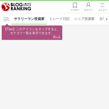
リーダー
ログイン
メニュー
サラリーマン投資家
トレード日記
シニア投資家
女性
【Tips】このアイコンをタップすると、

カテゴリ一覧を表示できます。
閉じる