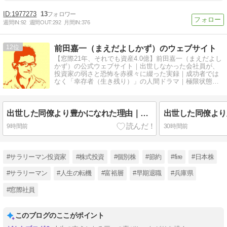
1977273
13
週間IN:
92
週間OUT:
292
月間IN:
376
12
前田嘉一（まえだよしかず）のウェブサイト
【窓際21年、それでも資産4.0億】前田嘉一（まえだよし
かず）の公式ウェブサイト｜出世しなかった会社員が、
投資家の弱さと恐怖を赤裸々に綴った実録｜成功者では
なく「幸存者（生き残り）」の人間ドラマ｜極限状態で
の人間心理学
出世した同僚より豊かになれた理由｜豊かさの定義の変化【後編】
9時間前
30時間前
#サラリーマン投資家
#株式投資
#個別株
#節約
#fire
#日本株
#サラリーマン
#人生の転機
#富裕層
#早期退職
#兵庫県
#窓際社員
このブログのここがポイント