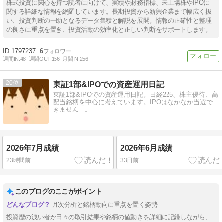
株式投資に関心を持つ読者に向けて、実績や財務指標、未上場株やIPOに
関する詳細な情報を網羅しています。長期投資から新興企業まで幅広く扱
い、投資判断の一助となるデータ集積と解説を展開。情報の正確性と整理
の良さに重点を置き、投資活動の効率化と正しい判断をサポートします。
1797237
6
週間IN:
48
週間OUT:
156
月間IN:
256
20
東証1部&IPOでの資産運用日記
東証1部&IPOでの資産運用日記。日経225、株主優待、高
配当銘柄を中心に考えています。IPOはなかなか当選で
きません...。
2026年7月成績
2026年6月成績
23時間前
33日前
このブログのここがポイント
月次分析と銘柄動向に重点を置く姿勢
投資歴の浅い者が日々の取引結果や銘柄の値動きを詳細に記録しながら、