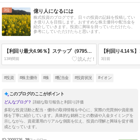
3
億り人になるには
株式投資のブログです。日々の投資の記録を投稿してい
き億り人を目指します。おすすめな株主優待や配当金を
紹介していきます。投資に興味を持っていただけたら、
参考にしていただけたらと思います。
【利回り最大4.96％】ステップ（9795）から配当金！
13時間前
3日前
#投資
#株主優待
#株
#配当金
#投資状況
#イオン
このブログのここがポイント
詳細な取引報告と利回り評価
多彩な投資活動と配当・優待の取得情報を中心に、実際の売買例や資産推
移を丁寧に紹介しています。具体的な銘柄ごとの数値や入金タイミングを
示しながら、資産運用のリアルな側面を伝え、投資の理解と興味を促す構
成となっています。
2009226
29