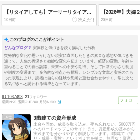
【リタイアしても】アーリーリタイアできない問題
【2026年】夫
10日前
20日前
このブログのここがポイント
実体験と気づきを鋭く描写した分析
突発的な変化や思いがけない現実に直面したときの素直な感想や気づきを
通じて、人生の奥深さと微妙な変化を伝えています。経済の変動、年齢を
重ねることでの自己認識、未来への不安や期待、そして日常の小さな制度
や制度の変遷まで、多角的な視点から描写。シンプルな文章と実感のこも
った表現により、読者は自らの経験や思考と重ね合わせやすく、常に次な
る気づきへと誘われる構成となっています。
1937493
21
週間IN:
70
週間OUT:
300
月間IN:
500
16
3階建ての資産形成
土台を固め、成長を取り込み、夢も忘れない。5000万円
へのロードマップこのサイトでは、資産形成の基本から
実践までを分かりやすく解説しています。3階建て（守
り・成長・実験）という考え方を軸に、無理なく資産を