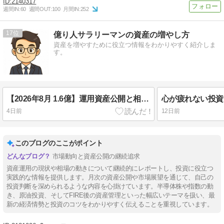
2140317
週間IN:
60
週間OUT:
100
月間IN:
252
17
億り人サラリーマンの資産の増やし方
資産を増やすために役立つ情報をわかりやすく紹介しま
す。
【2026年8月 1.6億】運用資産公開と相場状況確認
4日前
12日前
このブログのここがポイント
市場動向と資産公開の継続追求
資産運用の現状や相場の動きについて継続的にレポートし、投資に役立つ
実践的な情報を提供します。月次の資産公開や市場展望を通じて、自己の
投資判断を深められるような内容を心掛けています。半導体株や指数の動
き、原油投資、そしてFIRE後の資産管理といった幅広いテーマを扱い、最
新の経済情勢と投資のコツをわかりやすく伝えることを重視しています。