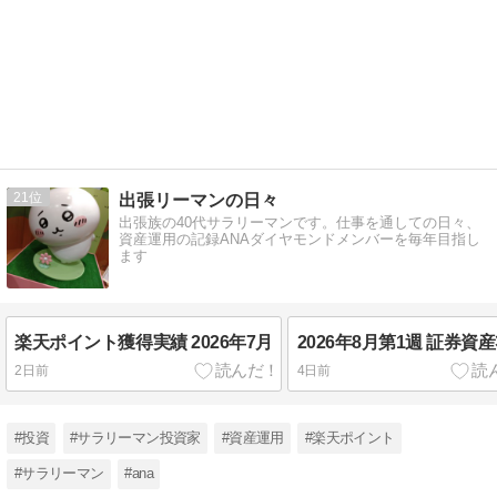
21
出張リーマンの日々
出張族の40代サラリーマンです。仕事を通しての日々、
資産運用の記録ANAダイヤモンドメンバーを毎年目指し
ます
楽天ポイント獲得実績 2026年7月
2026年8月第1週 証券資
2日前
4日前
#投資
#サラリーマン投資家
#資産運用
#楽天ポイント
#サラリーマン
#ana