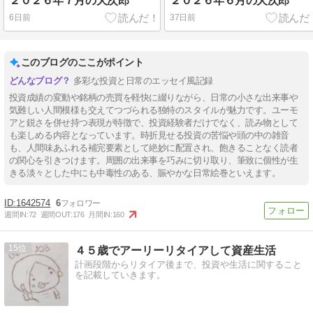
２０２６年７月の犬次郎
２０２６年６月の犬次郎
6日前
37日前
このブログのここがポイント
多彩な投資と日常のエッセイ風記録
投資成績の変動や銘柄の売買を軽快に綴りながら、日常の小さな出来事や
気難しい人間模様も交えてつづられる独特のスタイルが魅力です。ユーモ
アと鋭さを併せ持つ表現が特徴で、投資経験者だけでなく、読み物として
も楽しめる内容となっています。時折見せる投資の苦悩や頭の中の雑音
も、人間味あふれる補完要素として絶妙に配置され、飽きることなく読者
の関心を引きつけます。周囲の出来事を巧みに切り取り、筆致に個性が生
きる淡々とした中にも中毒性のある、賑やかな日常絵巻といえます。
1642574
6
週間IN:
72
週間OUT:
176
月間IN:
160
15
４５歳でアーリーリタイアして資産生活
計画段階からリタイア後まで、投資や生活に関すること
を記載していきます。