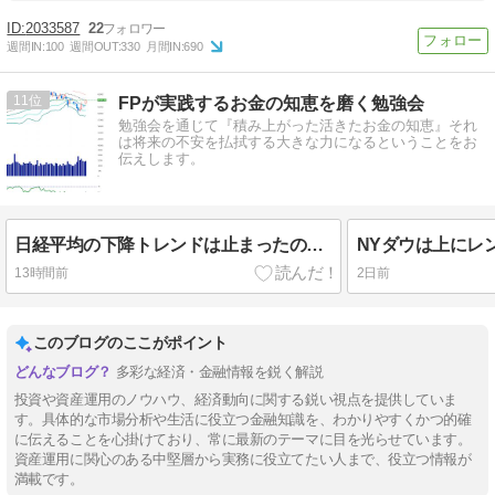
2033587
22
週間IN:
100
週間OUT:
330
月間IN:
690
11
FPが実践するお金の知恵を磨く勉強会
勉強会を通じて『積み上がった活きたお金の知恵』それ
は将来の不安を払拭する大きな力になるということをお
伝えします。
日経平均の下降トレンドは止まったのか？
NYダウは上にレ
13時間前
2日前
このブログのここがポイント
多彩な経済・金融情報を鋭く解説
投資や資産運用のノウハウ、経済動向に関する鋭い視点を提供していま
す。具体的な市場分析や生活に役立つ金融知識を、わかりやすくかつ的確
に伝えることを心掛けており、常に最新のテーマに目を光らせています。
資産運用に関心のある中堅層から実務に役立てたい人まで、役立つ情報が
満載です。