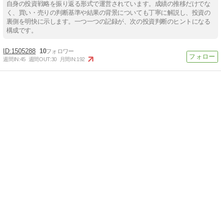
自身の投資戦略を振り返る形式で運営されています。成績の推移だけでな
く、買い・売りの判断基準や結果の背景についても丁寧に解説し、投資の
裏側を明快に示します。一つ一つの記録が、次の投資判断のヒントになる
構成です。
1505288
10
週間IN:
45
週間OUT:
30
月間IN:
192