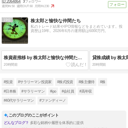
2064864
3
週間IN:
50
週間OUT:
60
月間IN:
230
19
株太郎と愉快な仲間たち
私のトレード結果やIPO情報などをまとめています。投
資歴は19年。2026年6月の運用額は6000万円。
株資産推移 by 株太郎と愉快な仲間たち ｜ 2007年から投資開始した株太郎の株資産推移を公開
20時間前
20時間前
#投資
#サラリーマン投資家
#株式投資
#株主優待
#株
#日本株
#サラリーマン
#ipo
#会社員
#高年収
#40代サラリーマン
#ファンディーノ
このブログのここがポイント
多彩な銘柄や履歴を体系的に提供