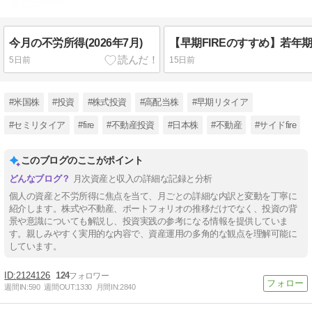
今月の不労所得(2026年7月)
5日前
15日前
#米国株
#投資
#株式投資
#高配当株
#早期リタイア
#セミリタイア
#fire
#不動産投資
#日本株
#不動産
#サイドfire
このブログのここがポイント
月次資産と収入の詳細な記録と分析
個人の資産と不労所得に焦点を当て、月ごとの詳細な内訳と変動を丁寧に
紹介します。株式や不動産、ポートフォリオの推移だけでなく、投資の背
景や意識についても解説し、投資実践の参考になる情報を提供していま
す。親しみやすく実用的な内容で、資産運用の多角的な観点を理解可能に
しています。
2124126
124
週間IN:
590
週間OUT:
1330
月間IN:
2840