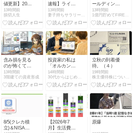
値更新】2026
速報】ライト
ールディング
年8月5日(水)
工業が1株→4
スから配当金
13時間前
13時間前
13時間前
損切人生
妻子持ちサラリーマンが40代でリタイアし投資生活
1億円貯めてFIREを目指すブログ
の株価推移(5
株の株式分割
の入金があり
分足チャート)
を発表、1Q営
ました
と市況
業利益は
+19.5%｜
FIRE投資家の
朝刊（8/6）
含み損を見る
投資家の私は
立秋の到着優
のが怖くて口
「オルカン」
待。（４）
座を開けない
妻は「外貨保
13時間前
14時間前
19時間前
3階建ての資産形成
30代からはじめるグッジョ部
株主優待株についてコツコツ書きためるブログ
｜「見ない」
険」を選んけ
と「待つ」を
ど、それでい
分ける確認日
いと思えた話
8/5(クレカ積
【2026年7
原爆
立)＆NISA満
月】生活費ま