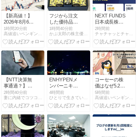
【新高値！】
フジから注文
NEXT FUNDS
2026年8月6日
した優待品が
日本成長株ア
に上場来高値
到着
クティブ
1時間20分前
1時間40分前
2時間前
高値追いペンギンの観測所
かぶ太郎の株主優待ブログ
チャチャッとチャート分析
を更新した銘
ETF（2083）、
柄一覧
当日は売買な
し、今週はカ
プコンを圧縮
（8/6）
【NTT決算無
ENHYPENメ
コーセーの株
事通過？】西
ンバーニキの
価はなぜ5.2倍
日本銀行年初
件
になり、そこ
2時間40分前
4時間前
5時間前
妻に内緒でコツコツドカン
ひとりで生きていくために〜 All roads
高値追いペンギンの観測所
来高値更新！
から5分の1に
なったのか｜
高値更新から
の記録