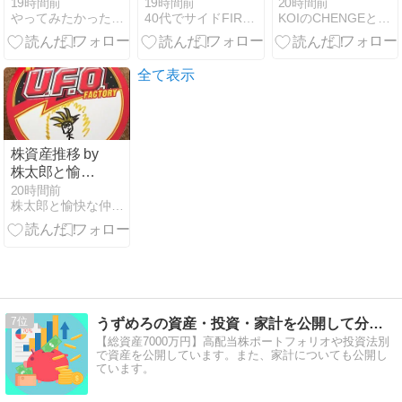
額
とめ｜旅行・
20時間前
19時間前
19時間前
KOIのCHENGEとCHALLENGEはCOOL!
やってみたかったので（株）
40代でサイドFIREを目指すコスパ重視男のブログ
日用品で支出
増加。それで
も後悔してい
ない理由
全て表示
株資産推移 by
株太郎と愉快
な仲間たち ｜
20時間前
株太郎と愉快な仲間たち
2007年から投
資開始した株
太郎の株資産
推移を公開
7
うずめろの資産・投資・家計を公開して分析するブログ
【総資産7000万円】高配当株ポートフォリオや投資法別
で資産を公開しています。また、家計についても公開し
ています。