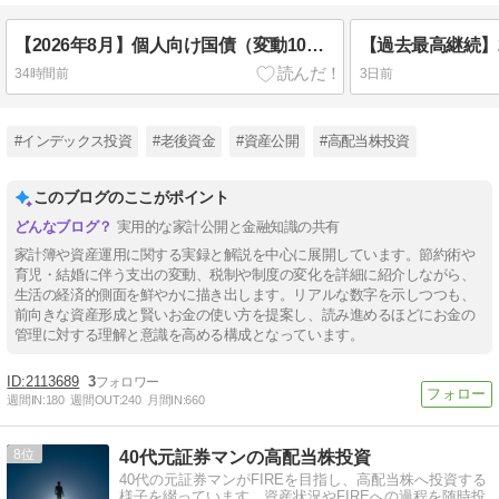
【2026年8月】個人向け国債（変動10年）金利は1.87%！税引後も1.4%超えで年いくらの利息に？
34時間前
3日前
#インデックス投資
#老後資金
#資産公開
#高配当株投資
このブログのここがポイント
実用的な家計公開と金融知識の共有
家計簿や資産運用に関する実録と解説を中心に展開しています。節約術や
育児・結婚に伴う支出の変動、税制や制度の変化を詳細に紹介しながら、
生活の経済的側面を鮮やかに描き出します。リアルな数字を示しつつも、
前向きな資産形成と賢いお金の使い方を提案し、読み進めるほどにお金の
管理に対する理解と意識を高める構成となっています。
2113689
3
週間IN:
180
週間OUT:
240
月間IN:
660
8
40代元証券マンの高配当株投資
40代の元証券マンがFIREを目指し、高配当株へ投資する
様子を綴っています。資産状況やFIREへの過程を随時投