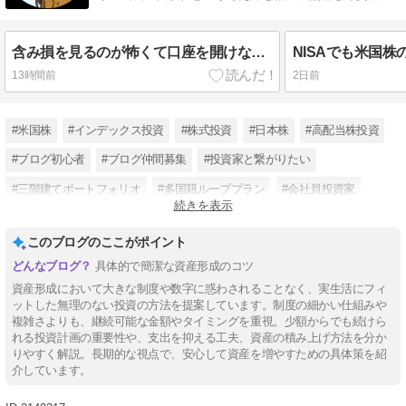
増やす方法をまとめています。
含み損を見るのが怖くて口座を開けない｜「見ない」と「待つ」を分ける確認日
13時間前
2日前
#米国株
#インデックス投資
#株式投資
#日本株
#高配当株投資
#ブログ初心者
#ブログ仲間募集
#投資家と繋がりたい
#三階建てポートフォリオ
#多国籍ループプラン
#会社員投資家
続きを表示
#漫画から考える投資
このブログのここがポイント
具体的で簡潔な資産形成のコツ
資産形成において大きな制度や数字に惑わされることなく、実生活にフィ
ットした無理のない投資の方法を提案しています。制度の細かい仕組みや
複雑さよりも、継続可能な金額やタイミングを重視。少額からでも続けら
れる投資計画の重要性や、支出を抑える工夫、資産の積み上げ方法を分か
りやすく解説。長期的な視点で、安心して資産を増やすための具体策を紹
介しています。