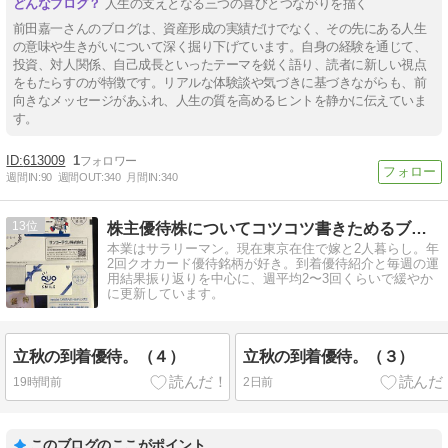
人生の支えとなる三つの喜びとつながりを描く
前田嘉一さんのブログは、資産形成の実績だけでなく、その先にある人生
の意味や生きがいについて深く掘り下げています。自身の経験を通じて、
投資、対人関係、自己成長といったテーマを鋭く語り、読者に新しい視点
をもたらすのが特徴です。リアルな体験談や気づきに基づきながらも、前
向きなメッセージがあふれ、人生の質を高めるヒントを静かに伝えていま
す。
613009
1
週間IN:
90
週間OUT:
340
月間IN:
340
13
株主優待株についてコツコツ書きためるブログ
本業はサラリーマン。現在東京在住で嫁と2人暮らし。年
2回クオカード優待銘柄が好き。到着優待紹介と毎週の運
用結果振り返りを中心に、週平均2〜3回くらいで緩やか
に更新しています。
立秋の到着優待。（４）
立秋の到着優待。（３）
19時間前
2日前
このブログのここがポイント