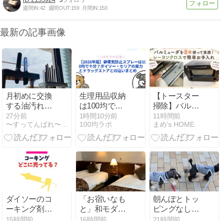
週間IN:
42
週間OUT:
159
月間IN:
150
最新の記事画像
月初めに交換
生理用品収納
【トースター
する油汚れク
は100均で十
掃除】バルミ
ロス
分？ダイソ
ューダを8年
27分前
1時間10分前
11時間前
〜すってんばれ〜心も暮らしもスッキリ晴れ晴れ
100均ラボ
まめ's HOME
ー・セリアの
使って実感！
ケース・持ち
レーヨンクロ
歩き・防災収
スで簡単お手
納を比較
入れ
ダイソーのコ
「お宿いなも
朝んぽとトッ
ーキング剤売
と」和モダン
ピングなしの
り場はどこ？
なお部屋
ゴハン
15時間前
16時間前
21時間前