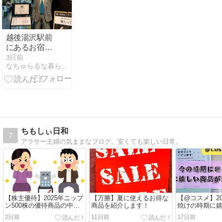
ィのプレゼン
トあり！【 岡
山県岡山市北
区駅元町1-1
越後湯沢駅前
】#1
にあるお宿〜
いなもと
3日前
なちゅらるな暮らしとワインとアンティーク
ちもしぃ日和
7
アラサー主婦の気ままなブログ。安くても楽しい日常。
【株主優待】2025年ニップ
【万勝】夏に使えるお得な
【@コスメ】20
ン500株の優待商品の中身
商品を紹介します！
焼けの時期に
を紹介します。
当たりました
2日前
11日前
17日前