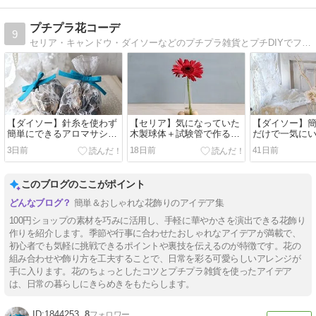
プチプラ花コーデ
9
セリア・キャンドウ・ダイソーなどのプチプラ雑貨とプチDIYでフラワーアレンジや手作りのフラワークラフトを楽しんでいます。ブログは作業工程の写真つきで毎日Up中
【ダイソー】針糸を使わず
【セリア】気になっていた
【ダイソー】
簡単にできるアロマサシェ
木製球体＋試験管で作る一
だけで一気にい
作り♪
輪挿し♪
ードディフュ
3日前
18日前
41日前
このブログのここがポイント
簡単＆おしゃれな花飾りのアイデア集
100円ショップの素材を巧みに活用し、手軽に華やかさを演出できる花飾り
作りを紹介します。季節や行事に合わせたおしゃれなアイデアが満載で、
初心者でも気軽に挑戦できるポイントや裏技を伝えるのが特徴です。花の
組み合わせや飾り方を工夫することで、日常を彩る可愛らしいアレンジが
手に入ります。花のちょっとしたコツとプチプラ雑貨を使ったアイデア
は、日常の暮らしにきらめきをもたらします。
1844253
8