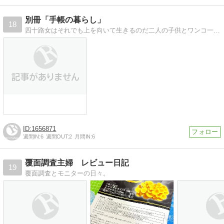
別冊「手帳の暮らし」
18
四十路女はそれでも上を向いて生きるのだ二人の子供とワンコ一匹を抱え、なんとか生きている障害者アラフォー母ちゃんの迷走記
1656871
週間IN:
6
週間OUT:
2
月間IN:
6
覆面調査主婦 レビュー日記
19
覆面調査とモニターの日々。