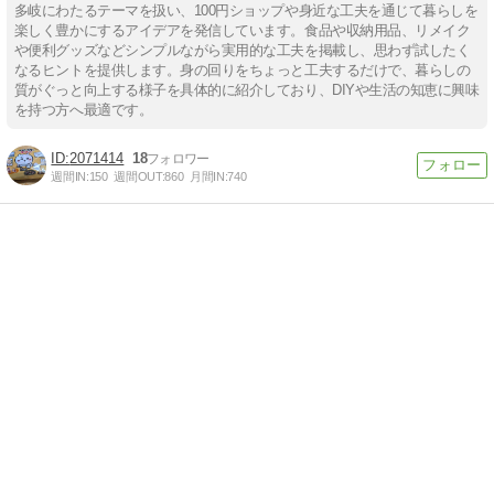
多岐にわたるテーマを扱い、100円ショップや身近な工夫を通じて暮らしを
楽しく豊かにするアイデアを発信しています。食品や収納用品、リメイク
や便利グッズなどシンプルながら実用的な工夫を掲載し、思わず試したく
なるヒントを提供します。身の回りをちょっと工夫するだけで、暮らしの
質がぐっと向上する様子を具体的に紹介しており、DIYや生活の知恵に興味
を持つ方へ最適です。
2071414
18
週間IN:
150
週間OUT:
860
月間IN:
740