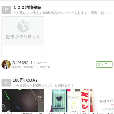
１００均情報館
15
一人暮らしで使える100均製品のレビューをします。実際に使ってみての感想や良いところや悪い所も書いていきたいと思います。
1964262
5
週間IN:
8
週間OUT:
16
月間IN:
8
100円TODAY
16
「今日買った100円グッズ」を随時ＵＰ！