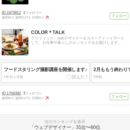
1973812
1
週間IN:
0
週間OUT:
4
月間IN:
2
30
COLOR＊TALK
グラフィック、webデザイナー＆カラーアドバイザーと
して、お仕事や暮らしのエッセンスをお届けします。
フードスタリング撮影講座を開催します♪
1年11ヶ月前
3年前
1769392
3
週間IN:
0
週間OUT:
2
月間IN:
2
次のランキングを表示
「ウェブデザイナー」
31位〜60位