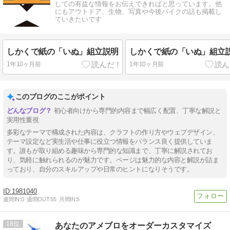
しての有益な情報をお伝えできればと思っています。他
にもアウトドア、生物、写真や今後バイクの話も掲載し
ていきたいです
しかくで紙の「いぬ」組立説明
しかくで紙の「いぬ」組立
1年10ヶ月前
1年10ヶ月前
このブログのここがポイント
初心者向けから専門的内容まで幅広く配置、丁寧な解説と
実用性重視
多彩なテーマで構成された内容は、クラフトの作り方やウェブデザイン、
テーマ設定など実生活や仕事に役立つ情報をバランス良く提供していま
す。誰もが取り組める趣味から専門的な知識まで、丁寧に解説されてお
り、気軽に触れられるのが魅力です。ページは魅力的な内容と解説が詰ま
っており、自分のスキルアップや日常のヒントになりそうです。
1981040
週間IN:
0
週間OUT:
55
月間IN:
5
18
あなたのアメブロをオーダーカスタマイズ