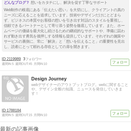
想いをカタチにし、解決を促す丁寧なサポート
Web制作の根底にある「伝えたい思い」を大切にし、クライアントの真の
ニーズに応えることを追求しています。技術やデザインだけにとどまら
ず、ビジネスの本質やお客様の想いを引き出す対話のスタイルを重視し、
信頼できるパートナーとして寄り添う姿勢を徹底しています。また、ホー
ムページの価値を最大化し続けるための継続的なサポートや、準備に囚わ
れず動き出す勇気を後押しする情報も提供しています。それぞれの施策や
サービスの裏側に、常に「解決」と「想いを伝えること」の重要性を見出
し、読者にとって頼れる存在としての扉を開きます。
2119989
3
週間IN:
5
週間OUT:
45
月間IN:
10
6
Design Journey
webデザイナーのアウトプットブログ。webに関すること
や、デザイン全般の知識、ニュースを発信していきま
す！
1788184
週間IN:
5
週間OUT:
15
月間IN:
10
最新の記事画像