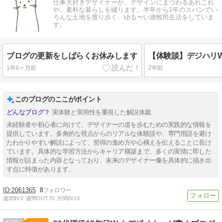
仕事大好きデザイナーが、デザインにまつわるあれこれ
や、素朴な暮らしを綴ります。半年から1年のスパンでい
ろんな土地を渡り歩く、ゆる〜い遊牧民生活をしていま
す。
ブログの更新をしばらくお休みします
1年6ヶ月前
2年前
このブログのここがポイント
実体験と実用性を重視した解説体裁
未経験者や初心者に向けて、デザイナーの道を歩むための実践的な情報を
提供しています。多角的な視点からのリアルな体験談や、専門用語を避け
たわかりやすい解説によって、習得の進め方や心構えを伝えることに長け
ています。具体的な学習方法からキャリア構築まで、多くの実情に即した
情報が詰まった内容となっており、未来のデザイナー像を具体的に描き出
す点に特徴があります。
2061365
8
週間IN:
0
週間OUT:
70
月間IN:
14