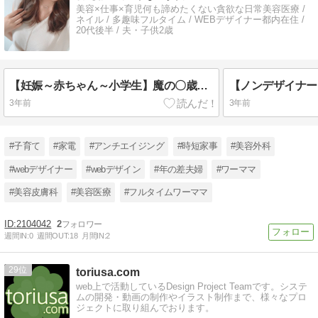
美容×仕事×育児何も諦めたくない貪欲な日常美容医療 /
ネイル / 多趣味フルタイム / WEBデザイナー都内在住 /
20代後半 / 夫・子供2歳
【妊娠～赤ちゃん～小学生】魔の〇歳・〇の壁シリーズをまとめてみた
3年前
3年前
#子育て
#家電
#アンチエイジング
#時短家事
#美容外科
#webデザイナー
#webデザイン
#年の差夫婦
#ワーママ
#美容皮膚科
#美容医療
#フルタイムワーママ
2104042
2
週間IN:
0
週間OUT:
18
月間IN:
2
29
toriusa.com
web上で活動しているDesign Project Teamです。システ
ムの開発・動画の制作やイラスト制作まで、様々なプロ
ジェクトに取り組んでおります。