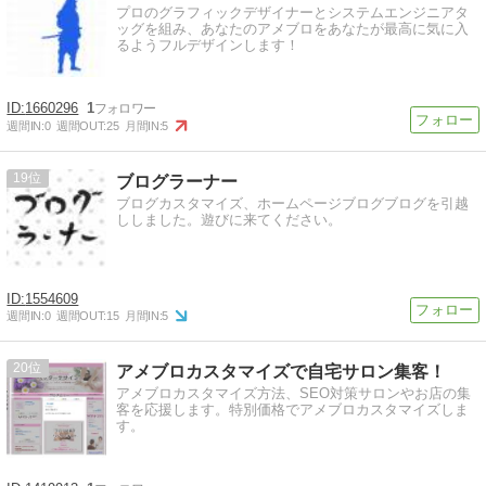
プロのグラフィックデザイナーとシステムエンジニアタ
ッグを組み、あなたのアメブロをあなたが最高に気に入
るようフルデザインします！
1660296
1
週間IN:
0
週間OUT:
25
月間IN:
5
19
ブログラーナー
ブログカスタマイズ、ホームページブログブログを引越
ししました。遊びに来てください。
1554609
週間IN:
0
週間OUT:
15
月間IN:
5
20
アメブロカスタマイズで自宅サロン集客！
アメブロカスタマイズ方法、SEO対策サロンやお店の集
客を応援します。特別価格でアメブロカスタマイズしま
す。