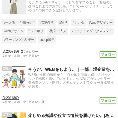
カナダにwebデザイナーとして留学すること。渡航の計
画やこれまでの旅の記録、そしてwebデザイナーとして
の日々の気づきを記録しています。
#一人旅
#海外旅行
#英語学習
#留学
#カナダ
#webデザイナー
#webデザイン
#ワーホリ
#海外一人旅
#ミニチュアダックスフンド
#ワーキングホリデー
#coop留学
2097156
2
週間IN:
0
週間OUT:
4
月間IN:
4
26
そうだ、WEBをしよう。｜一部上場企業をやめてWEB担当に
WEBの技術的情報から、心や体を健康に保つ方法などに
ついて幅広く書いていきます。心屋認定カウンセラー。
美構造メソット開脚システムインストラクター養成講座
受講者。
2011869
週間IN:
0
週間OUT:
0
月間IN:
3
27
楽しめる知識や役立つ情報を届けたい。|あーるくんブログ