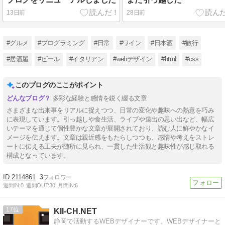
13日前
28日前
#グルメ
#プログラミング
#日常
#ワイン
#日本酒
#旅行
#居酒屋
#ビール
#イタリアン
#webデザイン
#html
#css
このブログのここがポイント
多彩な経験と感情を鋭く綴る文章
さまざまな出来事をリアルに捉えつつ、日常の変化や趣味への熱意を巧み
に表現しています。引っ越しや食生活、ライブや遠出の思い出など、幅広
いテーマを通じて個性豊かな文章が展開されており、読む人に鮮やかなイ
メージを伝えます。文章は親近感をもたらしつつも、感情や考えをストレ
ートに伝える工夫が随所に見られ、一貫した生活観と趣味性が感じ取れる
構成となっています。
2114861
3
週間IN:
0
週間OUT:
30
月間IN:
6
17
KII-CH.NET
静岡で活動するWEBデザイナーです。WEBデザイナーと