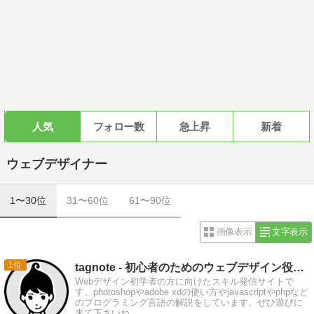
人気
フォロー数
急上昇
新着
ウェブデザイナー
1〜30位
31〜60位
61〜90位
画像表示
文字表示
1
tagnote - 初心者のためのウェブデザイン役立ちノート
Webデザイン初学者の方に向けたスキル発信サイトで
す。photoshopやadobe xdの使い方やjavascriptやphpなど
のプログラミング言語の解説をしています。ぜひ遊びに
来て下さいね。