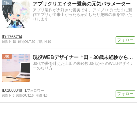
2
アプリクリエイター愛美の元気パラメーター
アプリ製作が大好きな愛美です。アメブロではたまに新
作アプリが出来上がったら紹介したり趣味の事を書いた
りします
1765794
週間IN:
10
週間OUT:
30
月間IN:
10
3
現役WEBデザイナー上田・30歳未経験からの転職、起業講座
30代で夢を叶えた上田の未経験30代からのWEBデザイナ
ーのなり方
1803048
1
週間IN:
8
週間OUT:
16
月間IN:
8