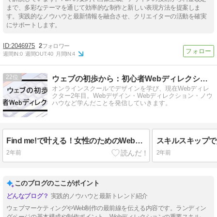
まで、多彩なテーマを通じて効率的な制作と新しい表現方法を提案しま
す。実践的なノウハウと最新情報を融合させ、クリエイターの活動を確実
にサポートします。
2046975
2
週間IN:
0
週間OUT:
40
月間IN:
4
22
ウェブの初歩から：初心者Webディレクション -
オンラインスクールでデザインを学び、現在Webディレ
クター2年目。Webデザイン・Webディレクション・ノウ
ハウなど学んだことを発信していきます。
Find me!で叶える！女性のためのWebデザインキャリア
2年前
2年前
このブログのここがポイント
実践的ノウハウと最新トレンド紹介
ウェブマーケティングやWeb制作の最前線を伝える内容です。ランディン
グページの基本構成や制作ポイント、Webディレクションの重要スキル、