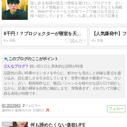
楽しめる知識や役立つ情報を届けたいブログです。占い
やエンタメ情報あり。ホームページの作り方なども掲載
中。Webデザイナーなど在宅ワークで稼げる方法など
様々紹介しています。何かしら楽しめるブログ記事を書
いてるので覗いてください。
8千円！？プロジェクターが寝室を天国にする神機だった！！テレビもういらないかも。
4ヶ月前
4ヶ月前
このブログのここがポイント
鋭い切り口と具体的な説明が特徴
話題性の高い時事やエンタメを中心に、鮮やかな見出しと的確な要点を盛
り込み、読む楽しさを引き出しています。世界の動きや最新ゲーム、ガジ
ェット、占い、動画制作など、幅広いジャンルを軽やかな語り口で紹介し
ながら、読者の興味を自然に喚起します。突飛過ぎず、それでいて印象に
残る表現が特徴です。
2022943
2
週間IN:
0
週間OUT:
24
月間IN:
2
28
何も諦めたくない貪欲LIFE