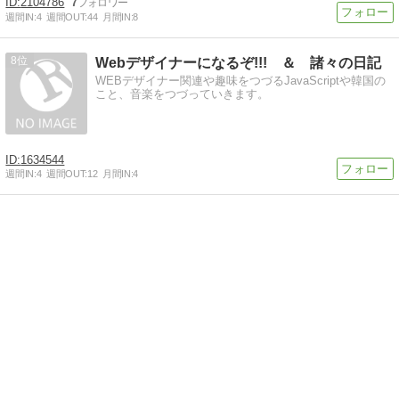
2104786
7
週間IN:
4
週間OUT:
44
月間IN:
8
8
Webデザイナーになるぞ!!! ＆ 諸々の日記
WEBデザイナー関連や趣味をつづるJavaScriptや韓国の
こと、音楽をつづっていきます。
1634544
週間IN:
4
週間OUT:
12
月間IN:
4