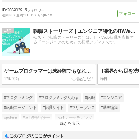
2069039
5
週間IN:
0
週間OUT:
130
月間IN:
10
13
転職ストーリーズ｜エンジニア特化のIT/Web系情報メディア
転スト（転職ストーリーズ）は、IT・Web転職を応援す
る『エンジニアのため』の情報メディアです。
ゲームプログラマーは未経験でもなれる？必要なスキル・ポートフォリオ・面接の攻略法を解説
17時間前
昨日
#プログラミング
#プログラミング初心者
#転職
#エンジニア
#転職エージェント
#転職サイト
#フリーランス
#動画編集
#python
#webデザイナー
#webマーケティング
続きを表示
#プログラミングスクール
このブログのここがポイント