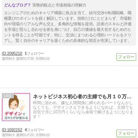
実務的観点と市場相場の理解力
エンジニアのためのキャリア構築に焦点を当て、給与交渉や転職戦略、職
種選びのポイントを鋭く解説しています。技術だけにとどまらず、市場動
向や現場のリアルな声も交え、多角的な情報を提供。読者のスキルと評価
を市場と照らし合わせる術を身につけ、自己の価値を最大化するためのヒ
ントを得ることが可能です。特に、交渉にまつわる心理的ハードルをクリ
アし、賢く自分のキャリアを築くための具体的な助言が充実しています。
2095210
1
週間IN:
0
週間OUT:
36
月間IN:
10
14
ネットビジネス初心者の主婦でも月１０万稼ぐ方法
時間に追われ、嫌な人間関係に縛られるパートなんかし
なくても、デザインさえできるようになれば、主婦でも
自宅で月に10万円くらいなら余裕で稼げるようになりま
す！
1692152
4
週間IN:
0
週間OUT:
20
月間IN:
10