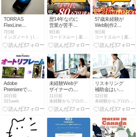
腹】
TORRAS
歴14年なのに
57歳未経験が
FlexLine
営業が苦手な
Web制作2ヶ
PearlGoレビ
熟練ママデザ
月で26万円！
7日前
9日前
9日前
インズノート | l現役WEBデザイナー兼動画編集者
コードスルー | 案件特化型Web制作スクール
コードスルー | 案件特化型Web制作スクール
ュー｜カラビ
イナーが3ヶ
家族の介護と
ナひとつで、
月で80万円の
両立した営業
鞄の中の”探す
売上を達成し
1件5分術
時間”がなくな
た軌跡とは？
った2in1モバ
イルバッテリ
ー
Adobe
未経験Webデ
リスキリング
Premiereで縦
ザイナーの書
補助金はいつ
動画を作る方
類選考｜通過
まで？申請の
10日前
11日前
12日前
321web
未経験からプロのWebデザイナーになる方法
未経験からプロのWebデザイナーになる方法
法｜オートリ
する人としな
流れと教育訓
フレームで横
い人の差
練給付金との
動画を9:16に
違い
変換【PR】