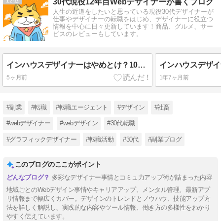
12
30代現役12年目Webデザイナーが書くブログ
人生の近道をしたいと思っている現役30代デザイナーが
仕事やデザイナーの転職をはじめ、デザイナーに役立つ
情報を中心に日々更新しています！商品、グルメ、サー
ビスのレビューもしています。
インハウスデザイナーはやめとけ？10年働いた僕が感じたリアルな結論
5ヶ月前
1年7ヶ月前
#副業
#転職
#転職エージェント
#デザイン
#社畜
#webデザイナー
#webデザイン
#30代転職
#グラフィックデザイナー
#転職活動
#30代
#副業ブログ
このブログのここがポイント
多彩なデザイナー事情とコミュ力アップ術が詰まった内容
地域ごとのWebデザイン事情やキャリアアップ、メンタル管理、最新アプ
リ情報まで幅広くカバー。デザインのトレンドとノウハウ、技能アップ方
法を詳しく解説し、実践的な内容やツール情報、働き方の多様性をわかり
やすく伝えています。