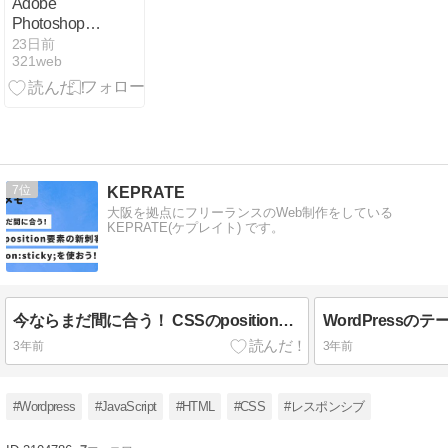
Adobe
Photoshopで
動画生成する
23日前
321web
方法｜画像か
ら動画を作る
AI活用手順
【PR】
7
KEPRATE
大阪を拠点にフリーランスのWeb制作をしている
KEPRATE(ケプレイト) です。
今ならまだ間に合う！ CSSのposition要素の新刺客 position: sticky; を使おう！
3年前
3年前
#Wordpress
#JavaScript
#HTML
#CSS
#レスポンシブ