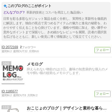
このブログのここがポイント
革新的技術とコスパを両立した逸品揃い
日常を彩る多彩なガジェット製品を鋭く分析し、実用性と革新性を徹底的
に解説します。独自の視点で見つめるアイテムの魅力と進化の秘密を、わ
かりやすく伝えることを心掛けています。価格や性能に加え、使い勝手や
意外なポイントまで深掘りし、きめ細かなレビューを展開。読者の選択肢
を広げるとともに、新しい発見に導く情報源として役立ててください。
2072169
2
週間IN:
2
週間OUT:
32
月間IN:
6
10
メモログ
抑えられない物欲のはけ口。趣味の知恵袋的な個人のメ
モや飼い猫の紋助もメモログします。
1185577
週間IN:
2
週間OUT:
8
月間IN:
2
11
おこじょのブログ｜デザインと素朴な暮らし。