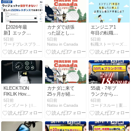
説。
Essence
A34/A35で始
める上質な持
ち運び習慣
【2026年最
カナダで頑張
エンジニア1
新】エックス
った証とし
年目の転職は
サーバーでウ
て、ローカル
早すぎる？市
5日前
5日前
5日前
ワードプレスプラクティス
Natsu in Canada
転職ストーリーズ｜エンジニア特化のIT/Web系情報メディア
ィジェットが
アーティスト
場価値・年
保存できない!
のジュエリー
収・注意点を
「正しい
をお迎えした
まとめて解説
JSONレスポ
話｜Devi Arts
ンスではあり
Collective
ません」エラ
ーの原因と解
決策
KLECKTION
カナダに来て
55歳・7年ブ
FIKLIK Hover
25ヶ月が経ち
ランクから
レビュー：ア
ました！一時
Web制作に再
5日前
6日前
6日前
インズノート | l現役WEBデザイナー兼動画編集者
Natsu in Canada
コードスルー | 案件特化型Web制作スクール
ルミの冷涼感
帰国からカナ
挑戦！2ヶ月
と白のフロス
ダに戻り、幸
で18.8万円を
トが描く、美
せハッピーサ
掴んだ時短術
しすぎる3in1
マーの始まり
充電器【自
🌞