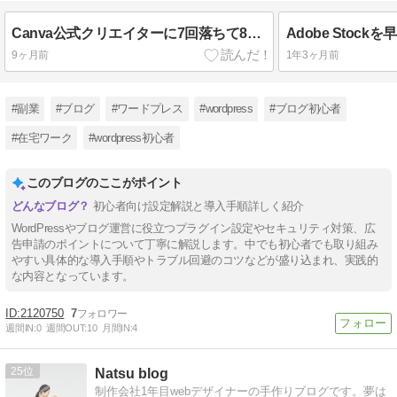
Canva公式クリエイターに7回落ちて8回目で合格！受かるためにやったこと
9ヶ月前
1年3ヶ月前
#副業
#ブログ
#ワードプレス
#wordpress
#ブログ初心者
#在宅ワーク
#wordpress初心者
このブログのここがポイント
初心者向け設定解説と導入手順詳しく紹介
WordPressやブログ運営に役立つプラグイン設定やセキュリティ対策、広
告申請のポイントについて丁寧に解説します。中でも初心者でも取り組み
やすい具体的な導入手順やトラブル回避のコツなどが盛り込まれ、実践的
な内容となっています。
2120750
7
週間IN:
0
週間OUT:
10
月間IN:
4
25
Natsu blog
制作会社1年目webデザイナーの手作りブログです。夢は