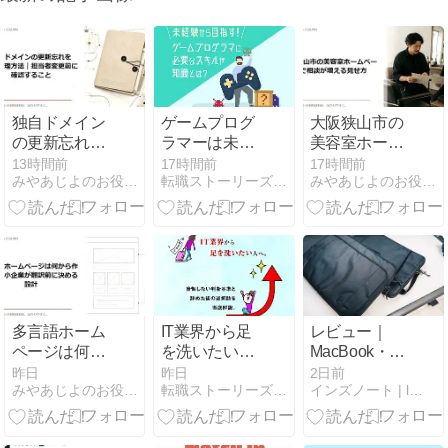
独自ドメイン
ゲームプログ
大阪狭山市の
の更新忘れを
ラマーは未経
美容室ホーム
防ぐ管理方法
験でもなれ
ページで相談
13時間前
17時間前
17時間前
みやあじよのお役立ちチップス
転職ストーリーズ｜エンジニア特化のIT/Web系情報メディア
みやあじよのお役立ちチップス
｜担当者変更
る？必要なス
が増える見せ
前に確認する
キル・ポート
方
こと
フォリオ・面
接の攻略法を
解説
多言語ホーム
IT業界から足
レビュー｜
ページは何か
を洗いたい人
MacBook・
ら作る？中小
へ。後悔しな
PCユーザー必
昨日
昨日
2日前
みやあじよのお役立ちチップス
転職ストーリーズ｜エンジニア特化のIT/Web系情報メディア
インズノート | l現役WEBデザイナー兼動画編集者
企業が翻訳前
い判断基準と
見！スリムな
に決める設計
辞めた後の選
のに衝撃に強
択肢を徹底解
い。tomtoc