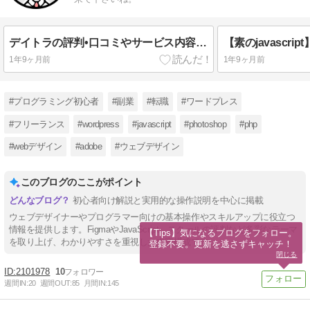
デイトラの評判•口コミやサービス内容を現役webデザイナーが調査
1年9ヶ月前
1年9ヶ月前
#プログラミング初心者
#副業
#転職
#ワードプレス
#フリーランス
#wordpress
#javascript
#photoshop
#php
#webデザイン
#adobe
#ウェブデザイン
このブログのここがポイント
初心者向け解説と実用的な操作説明を中心に掲載
ウェブデザイナーやプログラマー向けの基本操作やスキルアップに役立つ
情報を提供します。FigmaやJavaScript、スクールの評判など多彩なテーマ
【Tips】気になるブログをフォロー。

を取り上げ、わかりやすさを重視した内容構成です。
登録不要。更新を逃さずキャッチ！
閉じる
2101978
10
週間IN:
20
週間OUT:
85
月間IN:
145