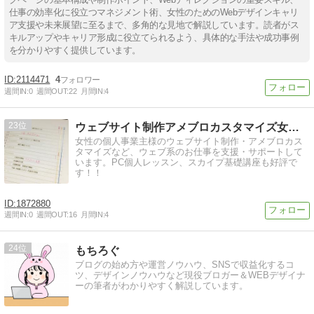
仕事の効率化に役立つマネジメント術、女性のためのWebデザインキャリ
ア支援や未来展望に至るまで、多角的な見地で解説しています。読者がス
キルアップやキャリア形成に役立てられるよう、具体的な手法や成功事例
を分かりやすく提供しています。
2114471
4
週間IN:
0
週間OUT:
22
月間IN:
4
23
ウェブサイト制作アメブロカスタマイズ女性のお仕事をサポート！
女性の個人事業主様のウェブサイト制作・アメブロカス
タマイズなど、ウェブ系のお仕事を支援・サポートして
います。PC個人レッスン、スカイプ基礎講座も好評で
す！！
1872880
週間IN:
0
週間OUT:
16
月間IN:
4
24
もちろぐ
ブログの始め方や運営ノウハウ、SNSで収益化するコ
ツ、デザインノウハウなど現役ブロガー＆WEBデザイナ
ーの筆者がわかりやすく解説しています。