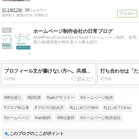
1981290
10
週間IN:
6
週間OUT:
6
月間IN:
12
5
ホームページ制作会社の日常ブログ
WordPress/Cocoon/Skin/Swellでホームページ制作、群馬
県の地域情報や神社巡りの事を紹介
プロフィール文が書けない方へ。共感を生む「あなたのストーリー」の引き出し方
22日前
27日前
#神社巡り
#群馬県
#webデザイナー
#ホームページ制作
#ブログ初心者
#ブログの始め方
#はじめてのhtml
#はじめてのcss
#ホームページ
#web制作
#神社参拝
#ホームページ制作会社
このブログのここがポイント