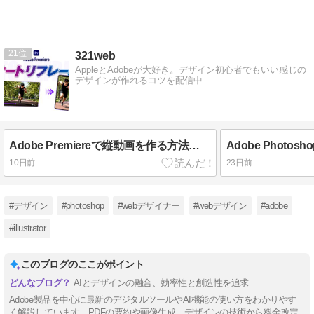
21
321web
AppleとAdobeが大好き。デザイン初心者でもいい感じの
デザインが作れるコツを配信中
Adobe Premiereで縦動画を作る方法｜オートリフレームで横動画を9:16に変換【PR】
10日前
23日前
#デザイン
#photoshop
#webデザイナー
#webデザイン
#adobe
#illustrator
このブログのここがポイント
AIとデザインの融合、効率性と創造性を追求
Adobe製品を中心に最新のデジタルツールやAI機能の使い方をわかりやす
く解説しています。PDFの要約や画像生成、デザインの技術から料金改定