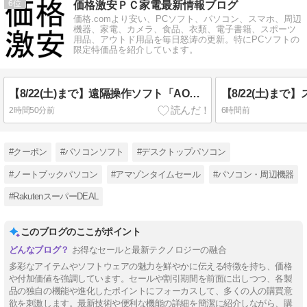
6
価格激安ＰＣ家電最新情報ブログ
価格.comより安い、PCソフト、パソコン、スマホ、周辺
機器、家電、カメラ、食品、衣類、電子書籍、スポーツ
用品、アウトド用品を毎日怒涛の更新。特にPCソフトの
限定特価品を紹介しています。
【8/22(土)まで】遠隔操作ソフト「AOMEI AnyViewer 1年版」5,980円(税込)
2時間50分前
6時間前
#クーポン
#パソコンソフト
#デスクトップパソコン
#ノートブックパソコン
#アマゾンタイムセール
#パソコン・周辺機器
#RakutenスーパーDEAL
このブログのここがポイント
お得なセールと最新テクノロジーの融合
多彩なアイテムやソフトウェアの魅力を鮮やかに伝える特徴を持ち、価格
や付加価値を強調しています。セールや割引期間を前面に出しつつ、各製
品の独自の機能や進化したポイントにフォーカスして、多くの人の購買意
欲を刺激します。最新技術や便利な機能の詳細を簡潔に紹介しながら、購