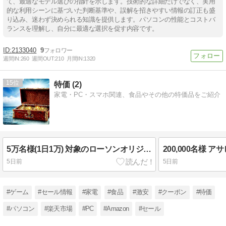
て、最適なモデル選びの指針を示します。技術的な詳細だけでなく、実用
的な利用シーンに基づいた判断基準や、誤解を招きやすい情報の訂正も盛
り込み、迷わず決められる知識を提供します。パソコンの性能とコストバ
ランスを理解し、自分に最適な選択を促す内容です。
2133040
9
週間IN:
260
週間OUT:
210
月間IN:
1320
15
特価 (2)
家電・PC・スマホ関連、食品やその他の特価品をご紹介
5万名様(1日1万) 対象のローソンオリジナルポテトチップス
5日前
5日前
#ゲーム
#セール情報
#家電
#食品
#激安
#クーポン
#特価
#パソコン
#楽天市場
#PC
#Amazon
#セール