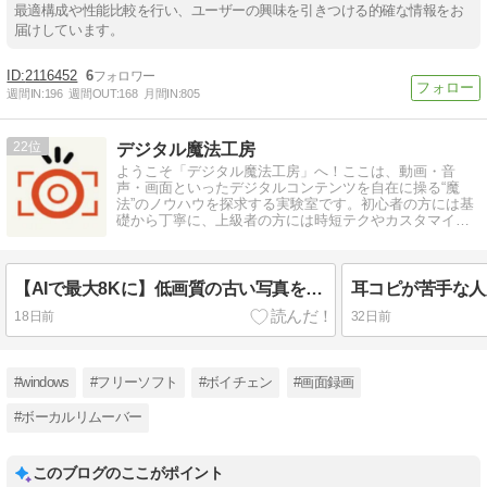
最適構成や性能比較を行い、ユーザーの興味を引きつける的確な情報をお
届けしています。
2116452
6
週間IN:
196
週間OUT:
168
月間IN:
805
22
デジタル魔法工房
ようこそ「デジタル魔法工房」へ！ここは、動画・音
声・画面といったデジタルコンテンツを自在に操る“魔
法”のノウハウを探求する実験室です。初心者の方には基
礎から丁寧に、上級者の方には時短テクやカスタマイズ
術まで、実践的なガイドを発信しています。
【AIで最大8Kに】低画質の古い写真を高画質に変換する方法
18日前
32日前
#windows
#フリーソフト
#ボイチェン
#画面録画
#ボーカルリムーバー
このブログのここがポイント