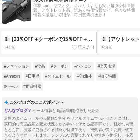
価格com、ヤフオク、メルカリよりも安い超激安特価情
報、アウトレット品、訳あり特価情報など、色々な特価
情報を厳選して紹介！毎日怒涛の更新！
※【30％OFF＋クーポンで15％OFF＋ポイント14％還元】クモの巣消滅ジェット 450ml 実質509円！
14分前
32分前
#ファッション
#食品
#クーポン
#パソコン
#楽天市場
#Amazon
#日用品
#タイムセール
#Kindle本
#激安特価
#セール
#周辺機器
このブログのここがポイント
セール情報と商品詳細を凝縮した紹介
最新のタイムセールや期間限定割引をリアルタイムで伝えることに徹し、
実用的な商品説明と販売状況をかみ砕いて伝える記事群です。軽妙な表現
とともに、頻繁に更新される情報が特徴であり、消費者が賢くお買い物で
きるようサポートします。シンプルな言葉でわかりやすさを追求し、多彩