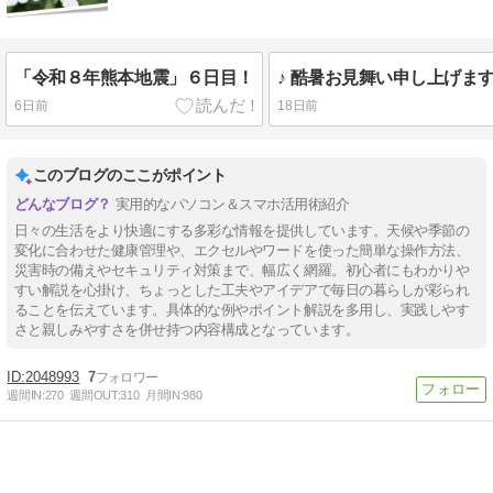
「令和８年熊本地震」６日目！
6日前
18日前
このブログのここがポイント
実用的なパソコン＆スマホ活用術紹介
日々の生活をより快適にする多彩な情報を提供しています。天候や季節の
変化に合わせた健康管理や、エクセルやワードを使った簡単な操作方法、
災害時の備えやセキュリティ対策まで、幅広く網羅。初心者にもわかりや
すい解説を心掛け、ちょっとした工夫やアイデアで毎日の暮らしが彩られ
ることを伝えています。具体的な例やポイント解説を多用し、実践しやす
さと親しみやすさを併せ持つ内容構成となっています。
2048993
7
週間IN:
270
週間OUT:
310
月間IN:
980