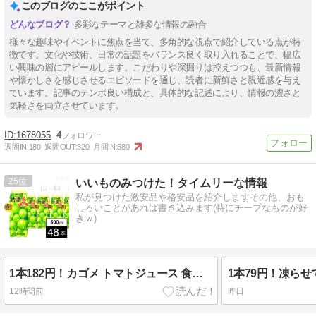
このブログのここがポイント
多彩なテーマと雑多な情報の融合
様々な趣味やイベントに焦点を当て、多角的な視点で紹介している点が特
徴です。文化や技術、日常の話題をバランス良く取り入れることで、幅広
い興味の層にアピールします。こだわりや深掘りは控えつつも、最新情報
や懐かしさを感じさせるエピソードを通じ、読者に新鮮さと親近感を与え
ています。記事のテンポ良い構成と、具体的な記述により、情報の濃さと
気軽さを両立させています。
1678055
4
週間IN:
180
週間OUT:
320
月間IN:
580
25
いいものみつけた！タイムリーな情報
私が見つけた激安品や格安品を紹介しますその他、おも
しろいことがあれば書き込みます(特にチープなものが好
きｗ)
1本182円！カゴメ トマトジュース 食塩無添加 720mlペットボトル×15本 2,724円！
12時間前
昨日