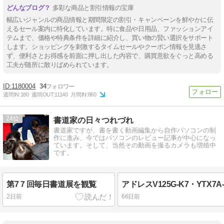
多彩な商品と割引情報の宝庫
幅広いジャンルの商品情報と期間限定の割引・キャンペーンを鮮やかに伝
えるセール案内に特化しています。特に食品や日用品、ファッションアイ
テムまで、価格や特典条件を詳細に紹介し、買い物の賢い選択をサポート
します。ショッピングを刺激するタイムセールやクーポン情報を見逃さ
ず、便利さとお得感を前面に押し出した内容で、購買意欲をぐっと高める
工夫が随所に散りばめられています。
1180004
34
週間IN:
180
週間OUT:
11140
月間IN:
860
24
書道家の日々つれづれ
書道家ですが、書を書く動画編集から自作パソコンの制
作に進み、今ではパソコンのレビュー記事が中心になっ
ています。そして、当然その動画を撮るカメラも増殖中
です。
第7７回毎日書道展を観覧
2日前
66日前