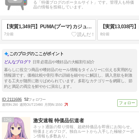
る「特価ブログのポータルサイト」です。管理人も特価
品の情報を投稿しています。
【実質1,349円】PUMA(プーマ) カジュアル スポーツ ショートパンツ ウーブン 速乾ESS TAPE ウーブン 5 ショートパンツ 687686メンズ Lサイズ
7分前
8分前
このブログのここがポイント
日常必需品や嗜好品の大幅割引紹介
暮らしに役立つ商品や嗜好品のセール情報をタイムリーに伝える実用的な
情報源です。価格比較や割引率の詳細を細やかに解説し、購入意欲を刺激
する工夫が随所に散りばめられています。多彩なカテゴリーを網羅し、節
約と満足の両立を鮮やかに演出します。
2111686
52
週間IN:
290
週間OUT:
23490
月間IN:
1550
12
激安速報 特価品伝道者
ネット通販の祭り情報、超絶特価品を即座にお知らせ。
特価まとめブログ。独自ルートから入手した極秘クーポ
ン情報も多数あり。