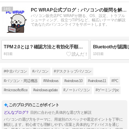
14
PC WRAP公式ブログ：パソコンの疑問を解決！
パソコン販売店PC WRAPが贈る、OS、設定、トラブル
シューティング、役立つTIPSなど、幅広いテーマの解説
であなたのパソコンライフをサポートします。
TPM 2.0とは？確認方法と有効化手順をわかりやすく解説【Windows 11対応】
8日前
13日前
#中古パソコン
#パソコン
#デスクトップパソコン
#パソコン・周辺機器
#Windows
#windows10
#windows11
#PC
#microsoftoffice
#windowsupdate
#ノートパソコン
#ゲーミングpc
このブログのここがポイント
目的に合わせた具体的な選び方と解説
パソコンの選び方をテーマに、用途別のスペックや選定ポイントを丁寧に
解説します。初心者でも理解しやすい言葉と具体的なアドバイスを通じ