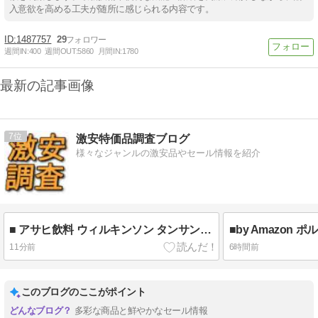
入意欲を高める工夫が随所に感じられる内容です。
1487757
29
週間IN:
400
週間OUT:
5860
月間IN:
1780
最新の記事画像
7
激安特価品調査ブログ
様々なジャンルの激安品やセール情報を紹介
■ アサヒ飲料 ウィルキンソン タンサン レモン 炭酸水 500ml×24本 1,649円
11分前
6時間前
このブログのここがポイント
多彩な商品と鮮やかなセール情報