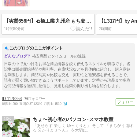
【実質656円】石橋工業 九州産 もち麦 800gが35％ポイント還元
1時間50分前
2時間前
このブログのここがポイント
格安商品とタイムセールの連続
日常の中で見つけるお得な商品情報を鋭く伝えるスタイルが特徴です。各
記事は販売開始時間や割引率、在庫状況などを具体的に紹介し、購入意欲
を刺激します。商品写真や比較も交え、実用性と割安感を伝えることで、
読者が賢く買い物できるようサポートしています。定番から珍品まで多彩
な商品情報を適切に配信し、見逃し厳禁の掘り出し物を紹介します。
1178258
76
週間IN:
290
週間OUT:
12340
月間IN:
1510
13
ちょ〜初心者のパソコン･スマホ教室
「あせらず 楽しく ゆっくりと」 そして 「まちがう 忘れ
る 分かりませ〜ん」 を大切に。