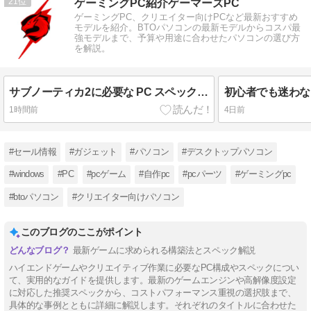
21
ゲーミングPC紹介ゲーマーズPC
ゲーミングPC、クリエイター向けPCなど最新おすすめ
モデルを紹介。BTOパソコンの最新モデルからコスパ最
強モデルまで、予算や用途に合わせたパソコンの選び方
を解説。
サブノーティカ2に必要な PC スペック 本当に高い？
1時間前
4日前
#セール情報
#ガジェット
#パソコン
#デスクトップパソコン
#windows
#PC
#pcゲーム
#自作pc
#pcパーツ
#ゲーミングpc
#btoパソコン
#クリエイター向けパソコン
このブログのここがポイント
最新ゲームに求められる構築法とスペック解説
ハイエンドゲームやクリエイティブ作業に必要なPC構成やスペックについ
て、実用的なガイドを提供します。最新のゲームエンジンや高解像度設定
に対応した推奨スペックから、コストパフォーマンス重視の選択肢まで、
具体的な事例とともに詳細に解説します。それぞれのタイトルに合わせた