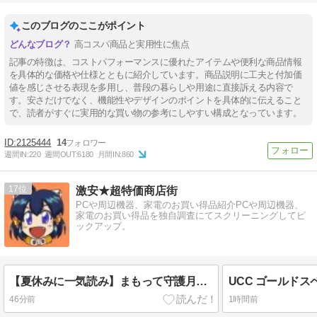
このブログのここがポイント
高コスパ商品と実用性に焦点
記事の特徴は、コストパフォーマンスに優れたアイテムや便利な商品情報
を具体的な価格や仕様とともに紹介しています。商品説明に工夫と付加価
値を感じさせる表現を多用し、普段の暮らしや用途に直接訴える内容で
す。安さだけでなく、機能性やデザインのポイントを具体的に伝えること
で、読者がすぐに実用的な買い物の参考にしやすい構成となっています。
2125444
14
週間IN:
220
週間OUT:
6180
月間IN:
860
17
激安★超特価商店街
PCや周辺機器、家電のお買い得品紹介PCや周辺機器、
家電のお買い得品を独自調査にてスクリーニングしてピ
ックアップ。
【夏休みに一気読み】まもって守護月天！ Kindle版 全10巻 各巻99円【全10巻合計990円】
46分前
1時間前