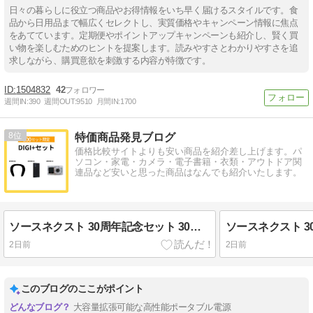
日々の暮らしに役立つ商品やお得情報をいち早く届けるスタイルです。食
品から日用品まで幅広くセレクトし、実質価格やキャンペーン情報に焦点
をあてています。定期便やポイントアップキャンペーンも紹介し、賢く買
い物を楽しむためのヒントを提案します。読みやすさとわかりやすさを追
求しながら、購買意欲を刺激する内容が特徴です。
1504832
42
週間IN:
390
週間OUT:
9510
月間IN:
1700
8
特価商品発見ブログ
価格比較サイトよりも安い商品を紹介差し上げます。パ
ソコン・家電・カメラ・電子書籍・衣類・アウトドア関
連品など安いと思った商品はなんでも紹介いたします。
ソースネクスト 30周年記念セット 30周年プレミアムセット
2日前
2日前
このブログのここがポイント
大容量拡張可能な高性能ポータブル電源