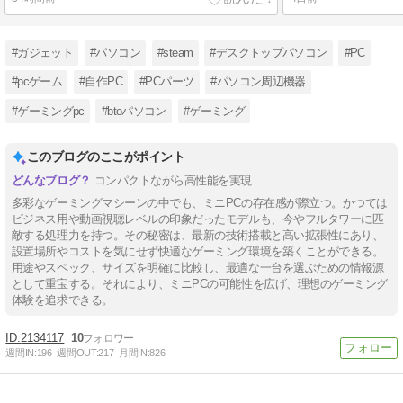
#ガジェット
#パソコン
#steam
#デスクトップパソコン
#PC
#pcゲーム
#自作PC
#PCパーツ
#パソコン周辺機器
#ゲーミングpc
#btoパソコン
#ゲーミング
このブログのここがポイント
コンパクトながら高性能を実現
多彩なゲーミングマシーンの中でも、ミニPCの存在感が際立つ。かつては
ビジネス用や動画視聴レベルの印象だったモデルも、今やフルタワーに匹
敵する処理力を持つ。その秘密は、最新の技術搭載と高い拡張性にあり、
設置場所やコストを気にせず快適なゲーミング環境を築くことができる。
用途やスペック、サイズを明確に比較し、最適な一台を選ぶための情報源
として重宝する。それにより、ミニPCの可能性を広げ、理想のゲーミング
体験を追求できる。
2134117
10
週間IN:
196
週間OUT:
217
月間IN:
826