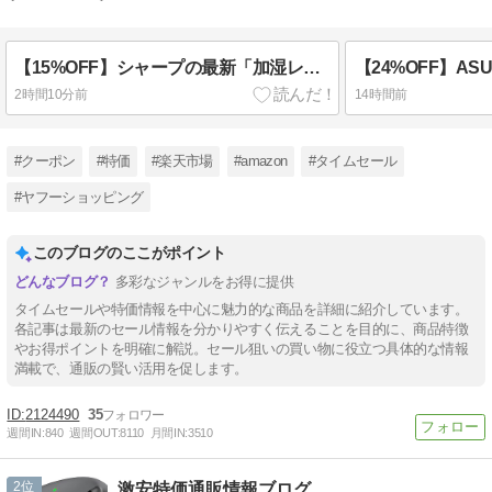
【15%OFF】シャープの最新「加湿レス空気清浄機 FU-T40」がAmazonタイムセールで特価に！花粉対策の決定版
2時間10分前
14時間前
#クーポン
#特価
#楽天市場
#amazon
#タイムセール
#ヤフーショッピング
このブログのここがポイント
多彩なジャンルをお得に提供
タイムセールや特価情報を中心に魅力的な商品を詳細に紹介しています。
各記事は最新のセール情報を分かりやすく伝えることを目的に、商品特徴
やお得ポイントを明確に解説。セール狙いの買い物に役立つ具体的な情報
満載で、通販の賢い活用を促します。
2124490
35
週間IN:
840
週間OUT:
8110
月間IN:
3510
2
激安特価通販情報ブログ