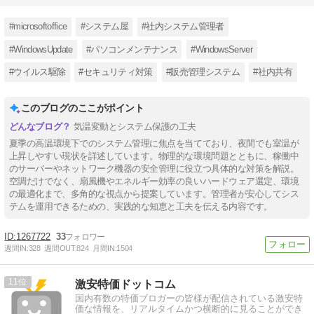
#microsoftoffice
#システム屋
#社内システム管理者
#WindowsUpdate
#パソコンメンテナンス
#WindowsServer
#ウイルス駆除
#セキュリティ対策
#販売管理システム
#社内共有
このブログのここがポイント
気温変動とシステム保護の工夫
夏季の高温環境下でのシステム管理に焦点を当てており、夜間でも室温が
上昇しやすい現状を詳述しています。物理的な環境問題とともに、稼働中
のサーバーやネットワーク機器の安全管理に役立つ具体的な対策を解説。
空調だけでなく、扇風機やエネルギー効率の良いハードウェア選定、環境
の最適化まで、多角的な視点から提案しています。管理者が安心してシス
テムを運用できるための、実践的な知恵と工夫を伝える内容です。
1267722
33
週間IN:
328
週間OUT:
824
月間IN:
1504
11
激安特価ドットコム
国内有数の特価ブロガーの皆様が配信されている激安特
価な情報を、リアルタイムかつ横断的に見ることができ