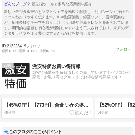
最先端ツールと多彩な応用例を紹介
新しいデジタル技術とソフトウェアを幅広く解説し、利用シーンや操作の
コツをわかりやすく伝えます。AIや動画編集、録画ソフト、音声変換な
ど、多種多様なテーマを取り上げ、活用法や最新トレンドを追究していま
す。専門的な話題も初心者が理解しやすいよう工夫されており、未来のデ
ジタルライフをより豊かにするきっかけを提供します。
2132234
9
週間IN:
190
週間OUT:
266
月間IN:
792
23
激安特価お買い得情報
激安特価情報を毎日激しく更新しています！パソコンや
家電、お取り寄せグルメまでお得な情報満載です！
【45%OFF】【773円】 合食 いかの姿あげ かねふく明太子使用 明太マヨ風味 4枚×10袋
48分前
54分前
このブログのここがポイント