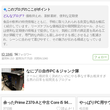
このブログのここがポイント
価格抑えめ、新鮮素材、便利な定期便
食品や飲料の特売情報とともに、手軽に取り入れられる良質な商品を幅広
く紹介しています。リーズナブルな価格設定や期間限定のセール、さらに
は便利な定期便の情報まで提供しており、気軽に日常の満足度を高める工
夫が満載です。専門的な内容にも親しみやすさを感じさせるよう配慮さ
れ、シーンに合わせて選びやすく、その魅力が伝わる構成となっていま
す。
1846
56
週間IN:
210
週間OUT:
7520
月間IN:
1040
18
なにブロ自作PC＆ジャンク隊
クールに格好良く決めたいのにやる事なす事お粗末すぎ
る男の日常を垣間見るブログｗ
余ったPrime Z370-Aと中古 Core i5 9400Fで録画専用機をWindows11対応にする
37日前
41日前