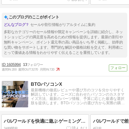
このブログのここがポイント
セールや割引情報がリアルタイムに集約
多彩なカテゴリーのセール情報や限定キャンペーンを詳細に紹介し、ネッ
トショッピングの満足度を高めるための情報を提供します。最新の割引や
無料キャンペーン、ポイント還元率の高い商品をいち早く掲載し、効率的
な買い物をサポートします。専門的な解説や価格比較を交えて、利用者に
とって価値ある情報をわかりやすく伝えることを重視しています。
1605994
13
週間IN:
200
週間OUT:
3270
月間IN:
720
20
BTOパソコンX
最新機種の徹底レビューや選び方のコツを分かりやすく
解説しています。ニーズに合わせたパソコンのカスタマ
イズ方法、最新のパーツ情報、予算に応じた最適な選択
肢を提供します。BTOパソコンの選び方から実際の購入
まで、詳細にわたってサポートします。
パルワールドを快適に遊ぶ ゲーミングPCの正解はコレ
34時間前
4日前