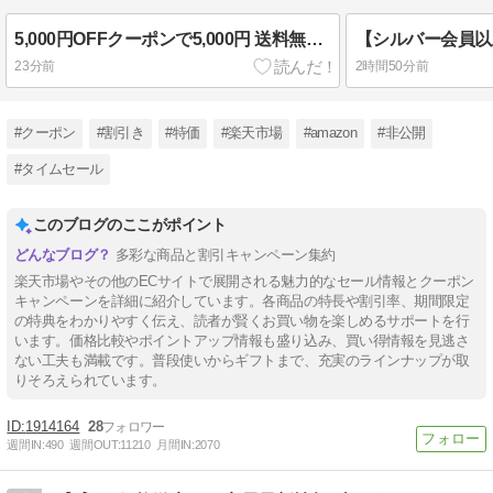
5,000円OFFクーポンで5,000円 送料無料 楽天市場 暑中見舞い＆夏のお楽しみ福袋 本格！タイのごちそうセット（33個）2026 タイカレーとガパオ 11個セット×2 タイカレーグリーン×5 ジャスミンライス×6 グリーンカレー レッドカレー レトルト 2026.08.09まで
23分前
2時間50分前
#クーポン
#割引き
#特価
#楽天市場
#amazon
#非公開
#タイムセール
このブログのここがポイント
多彩な商品と割引キャンペーン集約
楽天市場やその他のECサイトで展開される魅力的なセール情報とクーポン
キャンペーンを詳細に紹介しています。各商品の特長や割引率、期間限定
の特典をわかりやすく伝え、読者が賢くお買い物を楽しめるサポートを行
います。価格比較やポイントアップ情報も盛り込み、買い得情報を見逃さ
ない工夫も満載です。普段使いからギフトまで、充実のラインナップが取
りそろえられています。
1914164
28
週間IN:
490
週間OUT:
11210
月間IN:
2070