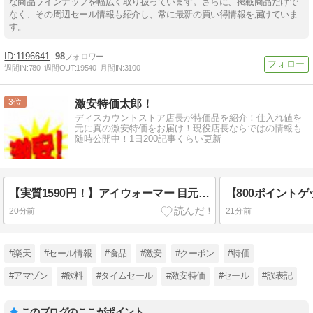
な商品ラインナップを幅広く取り扱っています。さらに、掲載商品だけで
なく、その周辺セール情報も紹介し、常に最新の買い得情報を届けていま
す。
1196641
98
週間IN:
780
週間OUT:
19540
月間IN:
3100
3
激安特価太郎！
ディスカウントストア店長が特価品を紹介！仕入れ値を
元に真の激安特価をお届け！現役店長ならではの情報も
随時公開中！1日200記事くらい更新
【実質1590円！】アイウォーマー 目元エステ アイケ「振動×空気圧×グラフェン加熱」ホットアイマスク 充電式 男女兼用 自動オフタイマー が激安特価！
20分前
21分前
#楽天
#セール情報
#食品
#激安
#クーポン
#特価
#アマゾン
#飲料
#タイムセール
#激安特価
#セール
#誤表記
このブログのここがポイント