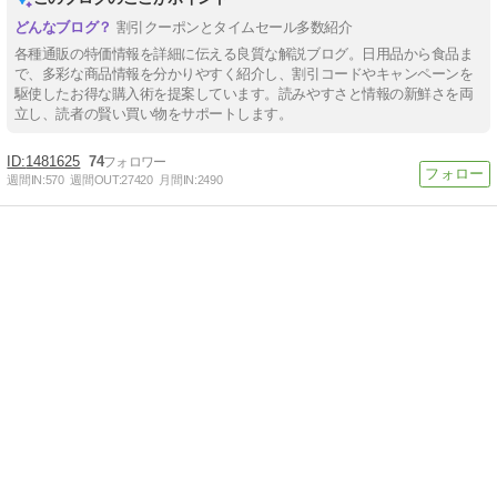
割引クーポンとタイムセール多数紹介
各種通販の特価情報を詳細に伝える良質な解説ブログ。日用品から食品ま
で、多彩な商品情報を分かりやすく紹介し、割引コードやキャンペーンを
駆使したお得な購入術を提案しています。読みやすさと情報の新鮮さを両
立し、読者の賢い買い物をサポートします。
1481625
74
週間IN:
570
週間OUT:
27420
月間IN:
2490