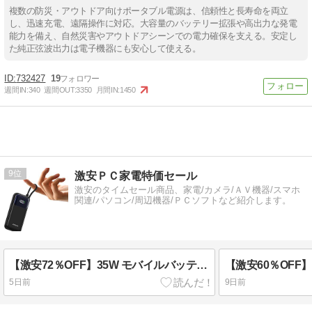
複数の防災・アウトドア向けポータブル電源は、信頼性と長寿命を両立
し、迅速充電、遠隔操作に対応。大容量のバッテリー拡張や高出力な発電
能力を備え、自然災害やアウトドアシーンでの電力確保を支える。安定し
た純正弦波出力は電子機器にも安心して使える。
732427
19
週間IN:
340
週間OUT:
3350
月間IN:
1450
9
激安ＰＣ家電特価セール
激安のタイムセール商品、家電/カメラ/ＡＶ機器/スマホ
関連/パソコン/周辺機器/ＰＣソフトなど紹介します。
【激安72％OFF】35W モバイルバッテリー 10,000mAh ケーブル内蔵 タイプC 実質999円(税込)
5日前
9日前