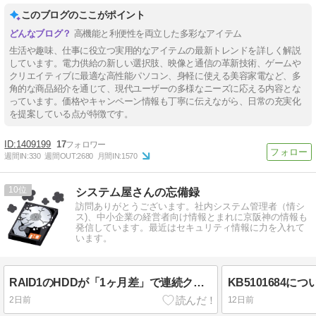
このブログのここがポイント
高機能と利便性を両立した多彩なアイテム
生活や趣味、仕事に役立つ実用的なアイテムの最新トレンドを詳しく解説
しています。電力供給の新しい選択肢、映像と通信の革新技術、ゲームや
クリエイティブに最適な高性能パソコン、身軽に使える美容家電など、多
角的な商品紹介を通じて、現代ユーザーの多様なニーズに応える内容とな
っています。価格やキャンペーン情報も丁寧に伝えながら、日常の充実化
を提案している点が特徴です。
1409199
17
週間IN:
330
週間OUT:
2680
月間IN:
1570
10
システム屋さんの忘備録
訪問ありがとうございます。社内システム管理者（情シ
ス)、中小企業の経営者向け情報とまれに京阪神の情報も
発信しています。最近はセキュリティ情報に力を入れて
います。
RAID1のHDDが「1ヶ月差」で連続クラッシュ 2.5インチ15K高回転モデルの寿命がシビア
KB5101684
2日前
12日前