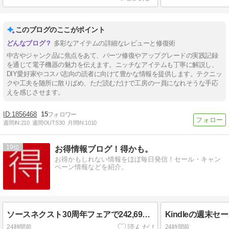
このブログのここがポイント
多彩なアイテムの詳細なレビューと修復術
中古やジャンク品に焦点をあて、パーツ修復やアップグレードの実践記録
を通じて電子機器の魅力を伝えます。ニッチなアイテムも丁寧に解説し、
DIY愛好家やコスパ志向の読者に向けて豊かな情報を提供します。テクニッ
クや工夫を随所に散りばめ、ただ読むだけで工房の一員になれそうな手応
えを感じさせます。
1856468
15
週間IN:
210
週間OUT:
530
月間IN:
1010
19
お得情報ブログ！得かも。
お得かもしれない情報をほぼ毎日発信！セール・キャン
ペーン情報などを紹介。
ソースネクスト30周年フェアで242,691円相当のソフトが3万円（8/17まで）
24時間前
24時間前