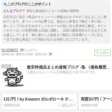
このブログのここがポイント
多彩な商品紹介とセール情報の透明性
日常生活に役立つ商品やキャンペーン情報をわかりやすく伝えることに努
めています。多ジャンルの記事では、食品から家電まで幅広く取り扱い、
各ショップのおすすめポイントやセールの狙い目を具体的に解説。ポイン
トやクーポンの利用情報も詳細に掲載し、読者の購買意欲を引き出す工夫
を凝らしています。初心者から上級者まで幅広い読者層のニーズに応え、
一目でお得な商品とその理由が伝わる内容に仕上げています。
2039073
29
週間IN:
230
週間OUT:
2530
月間IN:
920
16
激安特価品まとめ速報ブログ -鬼-（価格履歴追加しました）
上質ながらシンプルな特価品まとめブログです。
1317円！by Amazon ポルボローネ チョコレート味 40g x 10袋 一口サイズ ほろほろクッキー 激安特価！
1時間50分前
1時間50分前