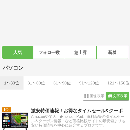
人気
フォロー数
急上昇
新着
パソコン
1〜30位
31〜60位
61〜90位
91〜120位
121〜150位
画像表示
文字表示
1
激安特価速報！お得なタイムセール&クーポン情報ブログ
Amazonや楽天、iPhone、iPad、食料品等のタイムセー
ル＆クーポン情報・など価格比較サイトの最安値よりも
安い特価情報を中心に紹介するブログです。