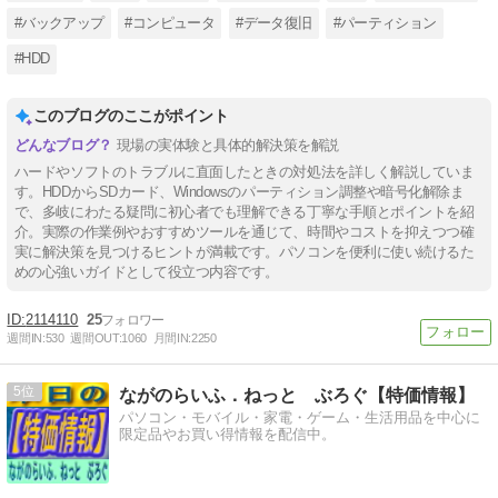
#バックアップ
#コンピュータ
#データ復旧
#パーティション
#HDD
このブログのここがポイント
現場の実体験と具体的解決策を解説
ハードやソフトのトラブルに直面したときの対処法を詳しく解説していま
す。HDDからSDカード、Windowsのパーティション調整や暗号化解除ま
で、多岐にわたる疑問に初心者でも理解できる丁寧な手順とポイントを紹
介。実際の作業例やおすすめツールを通じて、時間やコストを抑えつつ確
実に解決策を見つけるヒントが満載です。パソコンを便利に使い続けるた
めの心強いガイドとして役立つ内容です。
2114110
25
週間IN:
530
週間OUT:
1060
月間IN:
2250
5
ながのらいふ．ねっと ぶろぐ【特価情報】
パソコン・モバイル・家電・ゲーム・生活用品を中心に
限定品やお買い得情報を配信中。