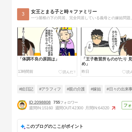
女王とまる子と時々ファミリー
3
一つ屋根の下の同居、完全同居している義母との嫁姑問題
「体調不良の原因は」
「王子教習所ものがたり 
め」
13時間前
昨日
#絵日記
#アラフィフ
#親の介護
#嫁姑
#日々の出来
2098808
755
週間IN:
15160
週間OUT:
42300
月間IN:
64320
「喉の痛みとうがい薬」
このブログのここがポイント
4日前