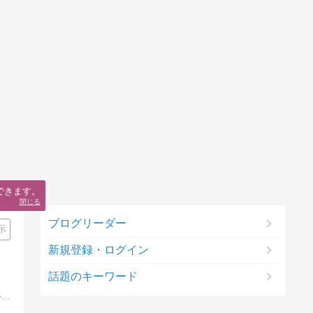
できます。
閉じる
ブログリーダー
示
新規登録・ログイン
話題のキーワード
姑と姑妹を看取り、背負うものも減ってきたお気楽毎日をブログで更新。心に描いた夫婦の未来予想図は思ったとおりにかなえられていくのか…？