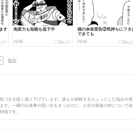
ます
免疫力も知能も低下中
猫の余命宣告③気持ちにフタ
できても
2日前
3日前
報告
気づきを鋭く掘り下げています。誰もが経験するちょっとした悩みや喜
ます。一瞬の出来事や思い出をきっかけに、人生や家族の絆について改
特徴です。