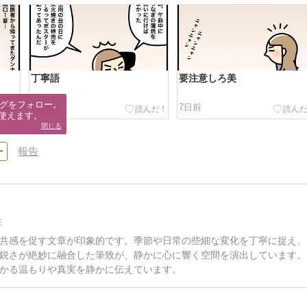
丁寧語
要注意しろ美
グをフォロー。

5日前
7日前
使えます。
閉じる
報告
性
共感を促す文章が印象的です。季節や日常の些細な変化を丁寧に捉え、
鋭さが絶妙に融合した筆致が、静かに心に響く空間を演出しています。
かる温もりや真実を静かに伝えています。