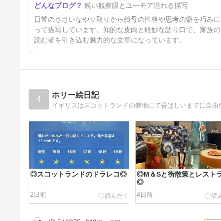
鋭い観察眼とユーモア溢れる描写
日常のささいなやり取りから義母の性格や思考の癖を巧みに
って描写しています。知的な皮肉と軽妙な語り口で、家族の
読む者を引き込む魅力的な文章になっています。
ホリー絵日記
4
イギリスはスコットランドの僻地にて香ばしいまでに自由
◎スコットランドのドラレコ◎
◎M＆Sと街散策とレスト
◎
2日前
4日前