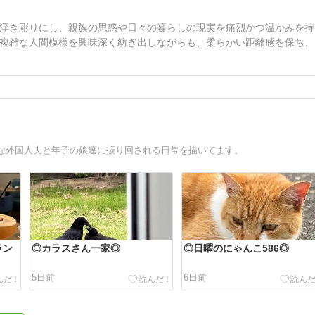
浮き彫りにし、親族の思惑や日々の暮らしの現実を痛烈かつ温かみを持
複雑な人間模様を興味深く紡ぎ出しながらも、柔らかい距離感を保ち、
な外国人夫と年子の娘達に振り回される日常を描いてます。
ラン
◎カラスさん一家◎
◎日曜のにゃんこ586◎
5日前
6日前