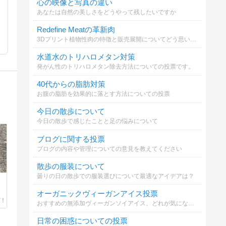
心の映像と写真の違い
あなたは自然の美しさをどうやって残したいですか
Redefine Meatの革新肉
3Dプリント植物性肉の特徴と販売展開についてどう思いますか？
水道水のトリハロメタン対策
発がん性のトリハロメタン除去方法についての投票です。
40代からの脂肪対策
お腹の脂肪を効果的に落とす方法についての投票
今日の散歩について
今日の散歩で感じたことと足の悩みについて
ブログに関する投票
ブログの内容や管理についての意見を教えてください
散歩の服装について
曇りの日の散歩での服装選びについて最適なアイデアは？
オーガニックヴィーガンアイス投票
おすすめの無添加ヴィーガンソイアイス、どれが気になる？
日常の困惑についての投票