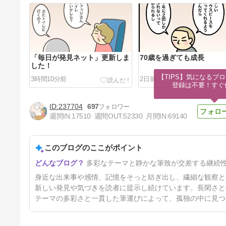
「毎日が発見ネット」更新しま
70歳を過ぎても成長
した！
【TIPS】気になるブロ
3時間10分前
2日前
登録は不要！すぐ
237704
697
週間IN:
17510
週間OUT:
52330
月間IN:
69140
このブログのここがポイント
間違いを指摘された時
多彩なテーマと静かな筆致が交差する継続
9日前
身近な出来事や感情、記憶をそっと紡ぎ出し、繊細な観察と
新しい発見や気づきを読者に提示し続けています。長閑さと
テーマの多彩さと一貫した筆運びによって、孤独の中に見つ