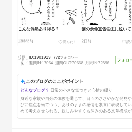
こんな偶然あり得る？
猫の余命宣告④主に泣いて
13時間前
2日前
1981919
772
週間IN:
17064
週間OUT:
70668
月間IN:
72396
このブログのここがポイント
猫の余命宣告②自分にふりかか
日常の小さな気づきと心情の綴り
る異変はスルー
5日前
身近な家族や自分の体験を通じて、日々のささやかな発見や
びに焦点を当てつつ、ありのままの感情を素直に表現してい
めて考えさせられる、親しみやすくも深みのある文章構成が