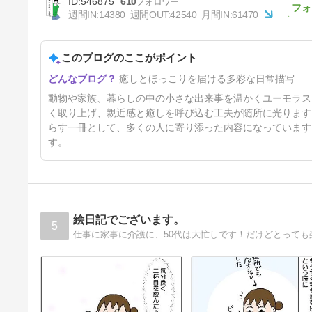
546875
610
週間IN:
14380
週間OUT:
42540
月間IN:
61470
このブログのここがポイント
◎冷やし中華◎
癒しとほっこりを届ける多彩な日常描写
7日前
動物や家族、暮らしの中の小さな出来事を温かくユーモラス
く取り上げ、親近感と癒しを呼び込む工夫が随所に光ります
らす一冊として、多くの人に寄り添った内容になっています
す。
絵日記でございます。
5
仕事に家事に介護に、50代は大忙しです！だけどとっても