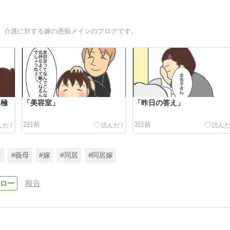
、介護に対する嫁の愚痴メインのブログです。
見極
「美容室」
「昨日の答え」
2日前
3日前
事
#義母
#嫁
#同居
#同居嫁
報告