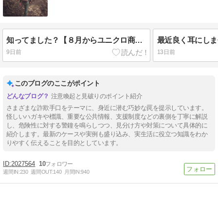
知ってました？【８月からユニクロ商品が１着１０００円値上がりします！】
9日前
13日前
このブログのここがポイント
注意喚起と見破りのポイント紹介
さまざまな詐欺手口をテーマに、身近に潜む巧妙な罠を提示しています。
怪しいハガキや標識、重要な公共情報、支援制度などの裏側を丁寧に解説
し、危険性に対する警鐘を鳴らしつつ、見分け方や対策について具体的に
紹介します。最新のケースや実例も盛り込み、実生活に役立つ知識をわか
りやすく伝えることを目的としています。
2027564
10
週間IN:
230
週間OUT:
140
月間IN:
940