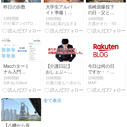
昨日の歩数
大学生アルバ
長崎原爆投下
イト準備｜ホ
の日・父と
テルのバンケ
粛々と過ごす
13時間前
14時間前
14時間前
のり蔵クンのTODAYブログ
秋山紅葉のはざまで暮らす日々
介護がきた・50代から始める独身女性の仕事と生き方
ットバイトの
日・定例の再
靴はいくら？
掲
21.5cmの靴探
し
Macのターミ
【介護日記】
今日は何の日
ナル入門
おしょぶ～63
ですか・・・
【2026年8月
歳になりまし
長崎平和の日
15時間前
15時間前
15時間前
Gift by Gifted
介護の道も一歩から
MAP
版】開き方か
た＾＾/
ら基本のコマ
ンドまで
全て表示
【八幡から長