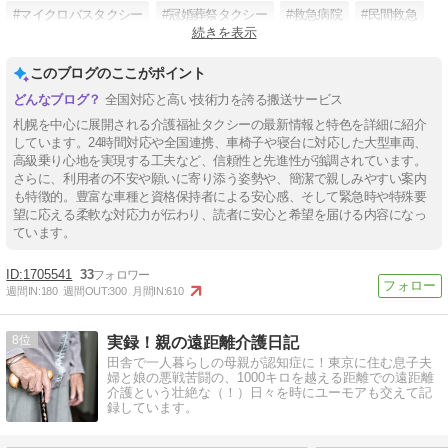
#マイクロバスタクシー
#冠婚葬祭タクシー
#救急病院
#民間救急
続きを表示
#遠距離長距離搬送
このブログのここがポイント
全国対応と高い技術力を誇る搬送サービス
札幌を中心に展開される介護福祉タクシーの最新情報と特色を詳細に紹介
しています。24時間対応や全国連携、車椅子や寝台に対応した大型車両、
高級乗り心地を実現する工夫など、信頼性と先進性が強調されています。
さらに、利用者の不安や願いに寄り添う姿勢や、簡潔で親しみやすい案内
も特徴的。豊富な車種と資格保持者による安心感、そして緊急時や特殊要
望に応える柔軟な対応力が伝わり、読者に安心と希望を届ける内容になっ
ています。
1705541
33
週間IN:
180
週間OUT:
300
月間IN:
610
8
実録！親の遠距離介護日記
田舎で一人暮らしの母親が認知症に！東京に住む息子夫
婦と娘の悪戦苦闘の、1000キロを越える距離での遠距離
介護という壮絶な（！）日々を時にユーモアも交えて記
録しています。