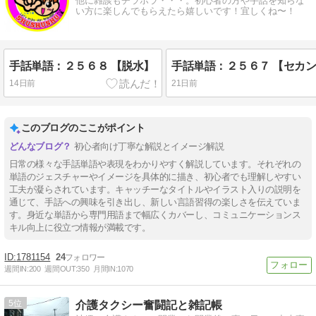
他に雑談もチラホラ・・・。初心者の方や手話を知らな
い方に楽しんでもらえたら嬉しいです！宜しくね〜！
手話単語：２５６８ 【脱水】
14日前
21日前
このブログのここがポイント
初心者向け丁寧な解説とイメージ解説
日常の様々な手話単語や表現をわかりやすく解説しています。それぞれの
単語のジェスチャーやイメージを具体的に描き、初心者でも理解しやすい
工夫が凝らされています。キャッチーなタイトルやイラスト入りの説明を
通じて、手話への興味を引き出し、新しい言語習得の楽しさを伝えていま
す。身近な単語から専門用語まで幅広くカバーし、コミュニケーションス
キル向上に役立つ情報が満載です。
1781154
24
週間IN:
200
週間OUT:
350
月間IN:
1070
5
介護タクシー奮闘記と雑記帳