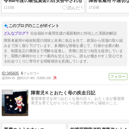
令和8年度の最低賃金の目安答申される
11日前
17日前
このブログのここがポイント
社会福祉や雇用支援の最新動向に特化した実践的解説
障害者雇用や福祉制度の現状と未来に焦点を当て、政策から現場の取り組
みまで深く掘り下げています。多層的な情報を通じて、行政や企業の動
き、制度改正の裏側まで理解を促進し、実務に役立つ知見を提供していま
す。実際の事例やセミナー案内を交えながら、誰もが働きやすく安心でき
る社会づくりに寄与する情報発信を意識しています。
345605
6
週間IN:
80
週間OUT:
480
月間IN:
290
24
障害児Ｋとおたく母の疾走日記
重度障害児を持つおたくな母の日々。おたく女が重度障
害児を育てながらつらつら想う世の中と福祉のこと。