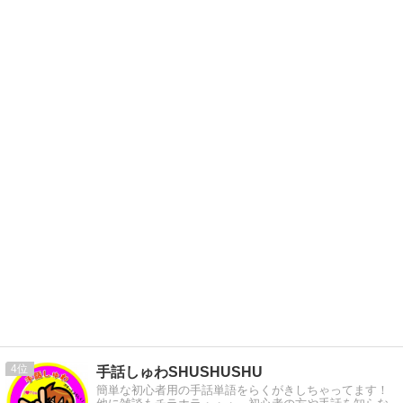
4
手話しゅわSHUSHUSHU
簡単な初心者用の手話単語をらくがきしちゃってます！