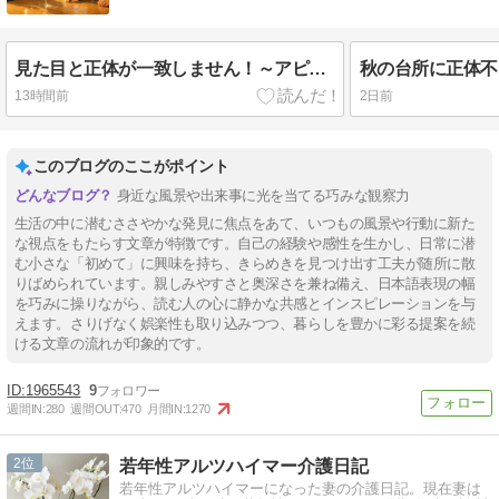
見た目と正体が一致しません！～アピオス・シカクマメ・食用ほおずき・ポポーで巡る秋の味～
13時間前
2日前
このブログのここがポイント
身近な風景や出来事に光を当てる巧みな観察力
生活の中に潜むささやかな発見に焦点をあて、いつもの風景や行動に新た
な視点をもたらす文章が特徴です。自己の経験や感性を生かし、日常に潜
む小さな「初めて」に興味を持ち、きらめきを見つけ出す工夫が随所に散
りばめられています。親しみやすさと奥深さを兼ね備え、日本語表現の幅
を巧みに操りながら、読む人の心に静かな共感とインスピレーションを与
えます。さりげなく娯楽性も取り込みつつ、暮らしを豊かに彩る提案を続
ける文章の流れが印象的です。
1965543
9
週間IN:
280
週間OUT:
470
月間IN:
1270
2
若年性アルツハイマー介護日記
若年性アルツハイマーになった妻の介護日記。現在妻は