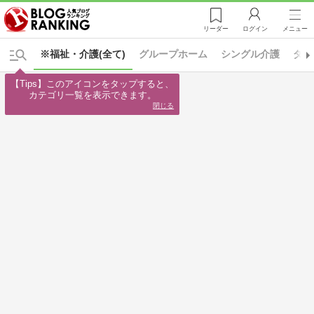
リーダー
ログイン
メニュー
※福祉・介護(全て)
グループホーム
シングル介護
ダブ
【Tips】このアイコンをタップすると、

カテゴリ一覧を表示できます。
閉じる