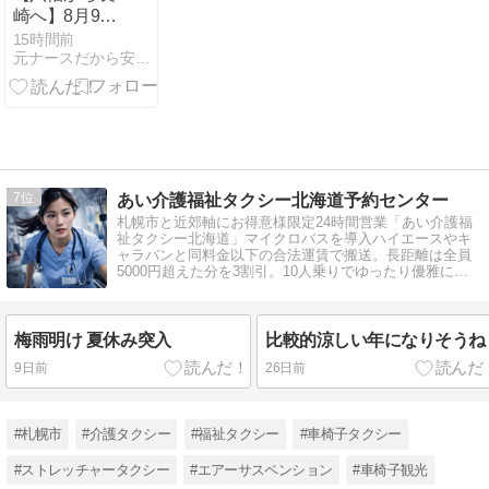
崎へ】8月9
日、平和な日
15時間前
元ナースだから安心相談 快適おうち介護
常を思う
7
あい介護福祉タクシー北海道予約センター
札幌市と近郊軸にお得意様限定24時間営業「あい介護福
祉タクシー北海道」マイクロバスを導入ハイエースやキ
ャラバンと同料金以下の合法運賃で搬送。長距離は全員
5000円超えた分を3割引。10人乗りでゆったり優雅に全
ての種類の介護搬送に対応
梅雨明け 夏休み突入
比較的涼しい年になりそうね
9日前
26日前
#札幌市
#介護タクシー
#福祉タクシー
#車椅子タクシー
#ストレッチャータクシー
#エアーサスペンション
#車椅子観光