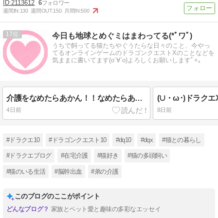
2113612
6
週間IN:
130
週間OUT:
150
月間IN:
500
17
今日も地球とめぐミはまわってる(*ﾟワﾟ)
うちで飼ってる猫たちやぐうたらな日々のこと、今やっ
てるオンラインゲームのドラゴンクエストXのことなどを
気ままに書いてます(o´∀`o)よろしくお願いしますﾟ+｡
介護をなめたらあかん！！なめたらあっか～ん～（猫と弟の介護な日々）
4日前
8日前
#ドラクエ10
#ドラゴンクエスト10
#dq10
#dqx
#猫との暮らし
#ドラクエブログ
#在宅介護
#猫好き
#猫の多頭飼い
#猫のいる生活
#脳幹出血
#弟の介護
このブログのここがポイント
家族とペット愛と趣味の多彩なエッセイ