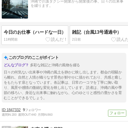
沖縄で介護タクシー開業から開業後の事。日々の出来事
を綴ります。
今日のお仕事（ハードな一日）
雑記（台風13号通過中）
11時間前
2日前
このブログのここがポイント
多彩な雑記と沖縄の風物を綴る
日々の何気ない出来事や沖縄の風土を静かに映し出します。都会の喧騒か
ら離れ、自然と人情が織りなす景色が鮮やかに描かれており、共感と癒し
をもたらす扉となっています。各記事は、日常の一コマを丁寧に掬い取
り、風景や感情の微細な変化を映し出しています。読者は、沖縄の風や季
節の移ろい、身近な出来事に触れながら、心のゆとりと感性の豊かさを育
むことができるでしょう。
1847332
9
週間IN:
200
週間OUT:
440
月間IN:
860