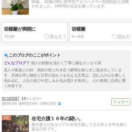
66歳。 52歳の時に若年性アルツハイマー型認知症と診断
されました。14年間の生活を綴っています。
胡蝶蘭が満開に
胡蝶蘭
70日前
4ヶ月前
このブログのここがポイント
個人の経験を温かく丁寧に綴るエッセイ調
友人や家族との絆、病気や死と向き合う瞬間を飾らずに描き出していま
す。共感を呼ぶ物語と日常の温もりを伝える文章は、読む人の心を優しく
包み込む。人生の喜びや悲しみを包み隠さず表現し、心の奥底に自然と響
く内容です。
193597
13
週間IN:
280
週間OUT:
460
月間IN:
1020
3
在宅介護１６年の闘い。
要介護４の父をリアル在宅介護してきた約１６年を振り
返る日常です。