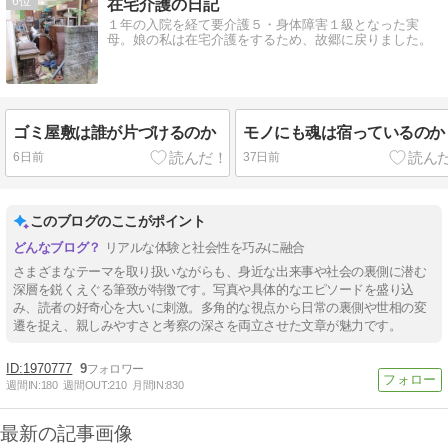
6
在宅介護の日記
１年の入院を経て要介護５・身体障害１級となった実
母。娘の私は在宅介護をするため、故郷に戻りました。
ゴミ屋敷は誰が片づけるのか
モノにも魂は宿っているのか
6日前
37日前
このブログのここがポイント
リアルな体験と社会性を巧みに融合
さまざまなテーマを取り扱いながらも、身近な出来事や社会の裏側に潜む
深層を鋭くえぐる筆致が特徴です。写真や具体的なエピソードを盛り込
み、読者の好奇心を大いに刺激。多角的な視点から日常の裏側や世相の変
遷を捉え、親しみやすさと考察の深さを両立させた文章が魅力です。
1970777
9
週間IN:
180
週間OUT:
210
月間IN:
830
最新の記事画像