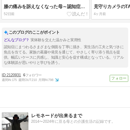
膝の痛みを訴えなくなった母～認知症の影響？
52日前
4ヶ月前
このブログのここがポイント
実体験を交えた温かみと実用性
認知症にまつわるさまざまな側面を丁寧に描き、実生活の工夫と気づきに
焦点を当てる。家族の葛藤や発見を通じて、やさしく寄り添う視点を提
供。幅広いケースに共感し、知識と安心を促す構成となっている。リアル
な体験談が思いやりと学びを誘う。
2120931
6
週間IN:
175
週間OUT:
210
月間IN:
798
9
レモネードが出来るまで
2014〜2024年に亘る母との介護生活の記録です。