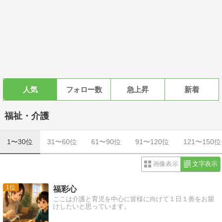
人気
フォロー数
急上昇
新着
福祉・介護
1〜30位
31〜60位
61〜90位
91〜120位
121〜150位
画像表示
文字表示
1
福彩心
ここは介護と育児を中心に皆様に向けて１日１善をお届
けしたいと思っています。