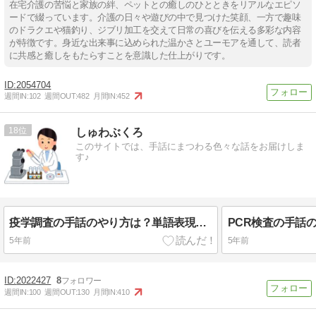
在宅介護の苦悩と家族の絆、ペットとの癒しのひとときをリアルなエピソ
ードで綴っています。介護の日々や遊びの中で見つけた笑顔、一方で趣味
のドラクエや猫釣り、ジブリ加工を交えて日常の喜びを伝える多彩な内容
が特徴です。身近な出来事に込められた温かさとユーモアを通して、読者
に共感と癒しをもたらすことを意識した仕上がりです。
2054704
週間IN:
102
週間OUT:
482
月間IN:
452
18
しゅわぶくろ
このサイトでは、手話にまつわる色々な話をお届けしま
す♪
疫学調査の手話のやり方は？単語表現を動画で解説します！
5年前
5年前
2022427
8
週間IN:
100
週間OUT:
130
月間IN:
410