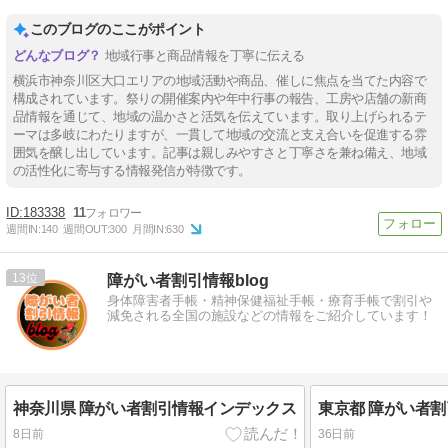
このブログのここがポイント
地域行事と商品情報を丁寧に伝える
横浜市神奈川区大口エリアの地域活動や商品、催しに焦点を当てた内容で
構成されています。祭りの開催案内や年中行事の報告、工房や店舗の新商
品情報を通じて、地域の温かさと活気を伝えています。取り上げられるテ
ーマは多岐にわたりますが、一貫して地域の交流と支え合いを促進する雰
囲気を醸し出しています。記事は親しみやすさと丁寧さを兼ね備え、地域
の活性化に寄与する情報発信が特徴です。
183338
11
週間IN:
140
週間OUT:
300
月間IN:
630
13
障がい者割引情報blog
身体障害者手帳・精神保健福祉手帳・療育手帳で割引や
減免される全国の施設などの情報をご紹介しています！
神奈川県 障がい者割引情報インデックス
東京都 障がい者
8日前
36日前