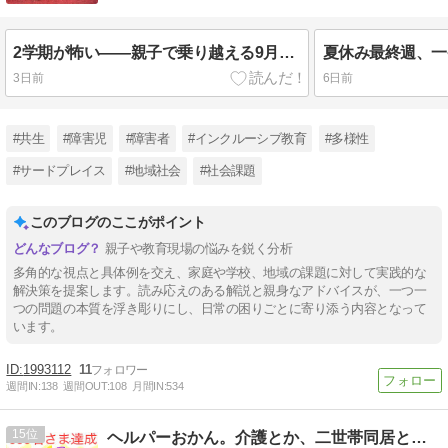
2学期が怖い——親子で乗り越える9月の壁
夏休み最終週、一
3日前
6日前
#共生
#障害児
#障害者
#インクルーシブ教育
#多様性
#サードプレイス
#地域社会
#社会課題
このブログのここがポイント
親子や教育現場の悩みを鋭く分析
多角的な視点と具体例を交え、家庭や学校、地域の課題に対して実践的な
解決策を提案します。読み応えのある解説と親身なアドバイスが、一つ一
つの問題の本質を浮き彫りにし、日常の困りごとに寄り添う内容となって
います。
1993112
11
週間IN:
138
週間OUT:
108
月間IN:
534
15
ヘルパーおかん。介護とか、二世帯同居とかマンガ。