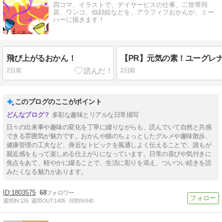
四コマ、イラストで、デイサービスの仕事、二世帯同
居、ワンコ、似顔絵などを、アラフィフおかんが、ミー
ハーに描きます！
飛び上がるおかん！
2日前
2日前
このブログのここがポイント
多彩な趣味とリアルな日常描写
日々の出来事や趣味の変化を丁寧に綴りながらも、読んでいて自然と共感
できる雰囲気が魅力です。おかんや娘のちょっとしたグルメや趣味散歩、
健康管理の工夫など、身近なトピックを風通しよく伝えることで、誰もが
親近感をもって楽しめる仕上がりになっています。日常の喜びや気付きに
焦点をあて、軽やかに綴ることで、生活に彩りを添え、ついつい続きを読
みたくなる魅力があります。
1803575
68
週間IN:
135
週間OUT:
1405
月間IN:
640