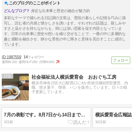
このブログのここがポイント
身近な出来事と歴史の融合が魅力的
多彩なテーマで綴られる日記調の文章は、普段の暮らしや記憶を巧みに描
写し、読む者の共感と懐かしさを誘います。それぞれの話題は、親しみや
すさと温かさを持ちながらも、時には深い思索を促す内容となっていま
す。日常の出来事に歴史や想いを織り交ぜることで、一冊の中に多層的な
趣と感動を融合させ、静かな景色の中に輝きと意味を見出すことに成功し
ています。
1987559
14
週間IN:
150
週間OUT:
280
月間IN:
650
12
社会福祉法人横浜愛育会 おおぐち工房
横浜市神奈川区大口駅西口に4か所就労継続B型運営。内
職、焼き菓子、喫茶、パンを販売しています。日々の様
子更新しています。
7月の表彰です。8月7日から14日まで夏季休暇となります。
横浜愛育会広報誌
3日前
10日前