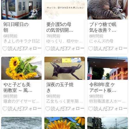
9日日曜日の
要介護5の母
ブドウ糖で眠
朝
の気管切開を
気を改善？で
決断した経
も疲れたとき
6時間前
7時間前
8時間前
きよしのキラク日記
ゆっくり、穏やかな日々を過ごしたい
にゃんズの母
験。追い詰め
には休憩が一
られた家族の
番
選択
やと子ども美
深夜の玉子焼
令和8年度 ケ
術教室 ～ 風に
き
アポート板橋
そよぐミニヒ
地域向け納涼
8時間前
9時間前
9時間前
鎌倉のデイサービス「やと」のブログ
乙女ちっく更年期後(成れの果て)
特別養護老人ホーム ケアポート板橋
マワリを描く
祭開催！
～