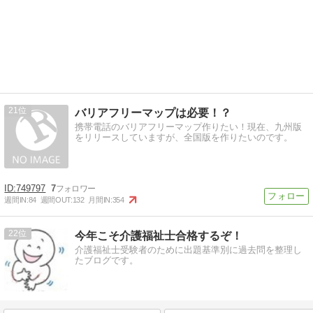
21
バリアフリーマップは必要！？
携帯電話のバリアフリーマップ作りたい！現在、九州版
をリリースしていますが、全国版を作りたいのです。
749797
7
週間IN:
84
週間OUT:
132
月間IN:
354
22
今年こそ介護福祉士合格するぞ！
介護福祉士受験者のために出題基準別に過去問を整理し
たブログです。