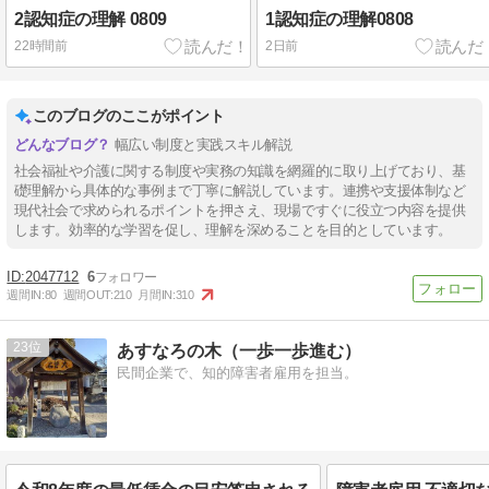
2認知症の理解 0809
1認知症の理解0808
22時間前
2日前
このブログのここがポイント
幅広い制度と実践スキル解説
社会福祉や介護に関する制度や実務の知識を網羅的に取り上げており、基
礎理解から具体的な事例まで丁寧に解説しています。連携や支援体制など
現代社会で求められるポイントを押さえ、現場ですぐに役立つ内容を提供
します。効率的な学習を促し、理解を深めることを目的としています。
2047712
6
週間IN:
80
週間OUT:
210
月間IN:
310
23
あすなろの木（一歩一歩進む）
民間企業で、知的障害者雇用を担当。