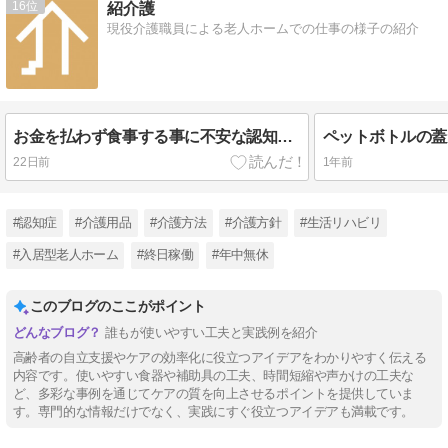
16
紹介護
現役介護職員による老人ホームでの仕事の様子の紹介
お金を払わず食事する事に不安な認知症高齢者を安心させた話の紹介！
22日前
1年前
#認知症
#介護用品
#介護方法
#介護方針
#生活リハビリ
#入居型老人ホーム
#終日稼働
#年中無休
このブログのここがポイント
誰もが使いやすい工夫と実践例を紹介
高齢者の自立支援やケアの効率化に役立つアイデアをわかりやすく伝える
内容です。使いやすい食器や補助具の工夫、時間短縮や声かけの工夫な
ど、多彩な事例を通じてケアの質を向上させるポイントを提供していま
す。専門的な情報だけでなく、実践にすぐ役立つアイデアも満載です。