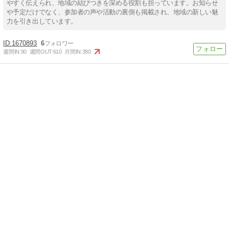
やすく伝えられ、地域の結びつきを深める役割も担っています。お知らせ
や予定だけでなく、参加者の声や活動の裏側も掲載され、地域の新しい魅
力を引き出しています。
1670893
6
週間IN:
90
週間OUT:
610
月間IN:
380