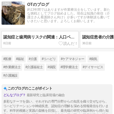
19
OTのブログ
約13年間ではありますが作業療法士をしています。新た
な挑戦としてブログ始めました。現在は知識の発信（介
護士さん看護師さん向け）が多いですが体験談も書いて
いきたいと思います。よろしくお願いします。
認知症と歯周病リスクの関連：人口ベースのコホート研究
8日前
36日前
#医療
#福祉
#介護
#リハビリ
#ケアマネジャー
#病気
#作業療法士
#介護福祉士
#病院
#理学療法士
#デイサービス
#介護施設
このブログのここがポイント
最新研究と臨床現場の融合
多彩なテーマを扱い、それぞれの専門分野からの知見を織り交ぜながら、
リハビリテーションや神経疾患、認知症の理解を深める情報発信を行いま
す。科学的根拠と実践の架橋を目指し、最先端の研究や臨床例から得た知