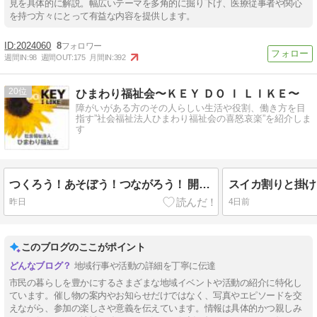
見を具体的に解説。幅広いテーマを多角的に掘り下げ、医療従事者や関心
を持つ方々にとって有益な内容を提供します。
2024060
8
週間IN:
98
週間OUT:
175
月間IN:
392
20
ひまわり福祉会〜ＫＥＹ ＤＯ Ｉ ＬＩＫＥ〜
障がいがある方のその人らしい生活や役割、働き方を目
指す”社会福祉法人ひまわり福祉会の喜怒哀楽”を紹介しま
す
つくろう！あそぼう！つながろう！ 開催のお知らせ
昨日
4日前
このブログのここがポイント
地域行事や活動の詳細を丁寧に伝達
市民の暮らしを豊かにするさまざまな地域イベントや活動の紹介に特化し
ています。催し物の案内やお知らせだけではなく、写真やエピソードを交
えながら、参加の楽しさや意義を伝えています。情報は具体的かつ親しみ