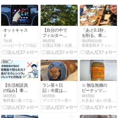
オットキャス
【自分の中で
「あと0.1秒」
ト
フィルターを
を削る。車い
掛けないこ
すでeモータ
7分前
3時間前
3時間50分前
ハッピーライフ日記
介護は天職！介護士が伝える日々を幸せに生きるためのヒント
長屋宏和オフィシャルブログ
と】
ースポーツに
挑戦し続ける
理由
【生活相談員
ラン茶々日
☆ 無塩無糖の
の悩み】事故
記：今度はラ
ピーナッツバ
報告で怒られ
ン丸がエリカ
ターにし
5時間前
5時間前
6時間前
教科書に載ってない介護福祉の話
ブリスでラン茶々
わきあいあい介護日記３
た？現場の
ラ！
て・・・ ☆
「ホウレンソ
ウ」のジレン
マと対処法