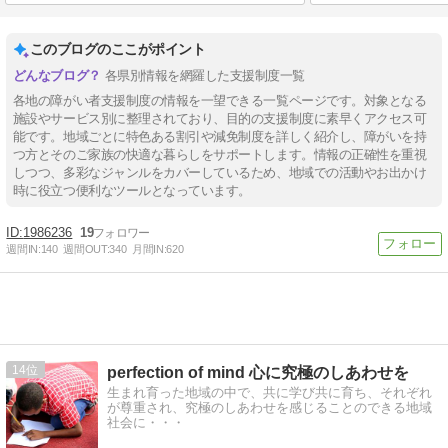
このブログのここがポイント
各県別情報を網羅した支援制度一覧
各地の障がい者支援制度の情報を一望できる一覧ページです。対象となる
施設やサービス別に整理されており、目的の支援制度に素早くアクセス可
能です。地域ごとに特色ある割引や減免制度を詳しく紹介し、障がいを持
つ方とそのご家族の快適な暮らしをサポートします。情報の正確性を重視
しつつ、多彩なジャンルをカバーしているため、地域での活動やお出かけ
時に役立つ便利なツールとなっています。
1986236
19
週間IN:
140
週間OUT:
340
月間IN:
620
14
perfection of mind 心に究極のしあわせを
生まれ育った地域の中で、共に学び共に育ち、それぞれ
が尊重され、究極のしあわせを感じることのできる地域
社会に・・・