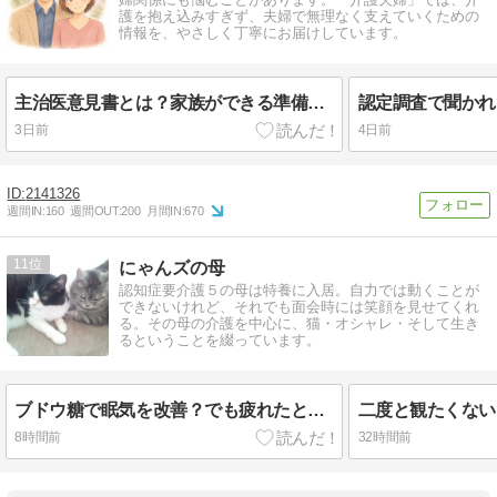
護を抱え込みすぎず、夫婦で無理なく支えていくための
情報を、やさしく丁寧にお届けしています。
主治医意見書とは？家族ができる準備と伝え方
3日前
4日前
2141326
週間IN:
160
週間OUT:
200
月間IN:
670
11
にゃんズの母
認知症要介護５の母は特養に入居。自力では動くことが
できないけれど、それでも面会時には笑顔を見せてくれ
る。その母の介護を中心に、猫・オシャレ・そして生き
るということを綴っています。
ブドウ糖で眠気を改善？でも疲れたときには休憩が一番
8時間前
32時間前