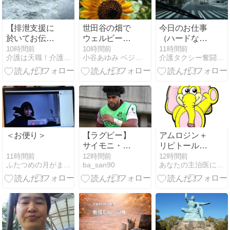
【排泄支援に
世田谷の畑で
今日のお仕事
於いてお伝え
ウェルビーイ
（ハードな一
したいこと】
ング！本当の
日）
10時間前
10時間前
11時間前
介護は天職！介護士が伝える日々を幸せに生きるためのヒント
小谷あゆみ ベジアナの野菜畑チャンネル
介護タクシー奮闘記と雑記帳
幸福論とは
＜お便り＞
【ラグビー】
アムロジン＋
サイモニ・ヴ
リピトールみ
ニランギさん
たいな人が
11時間前
12時間前
12時間前
ふたつめの月がまわってくる
ba_san90
あなたの主治医になりたいです。
(26)が急死
「熱中症で搬
送」 九州電力
キューデンヴ
ォルテクスで
練習中