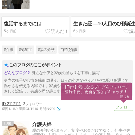
復活するまでには
生きた証 ―10人目のひ孫誕
5ヶ月前
6ヶ月前
#介護
#認知症
#親の介護
#在宅介護
このブログのここがポイント
身近なケアと家族の温もりを丁寧に描写
身内の様子や心情を繊細に綴り、日々の小さなやりとりや気配りを通じて
温かさを伝える内容です。家族やスタッフの優しさ、施設での出来事をや
【Tips】気になるブログをフォロー。

さしく記録し、共感を呼び起こす構成となっています。
登録不要。更新を逃さずキャッチ！
閉じる
2117111
2
週間IN:
160
週間OUT:
110
月間IN:
700
10
介護夫婦
親の介護が始まると、制度やお金だけでなく、仕事や夫
婦関係にも悩むことがあります。「介護夫婦」では、介