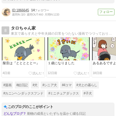
1866645
14
週間IN:
320
週間OUT:
460
月間IN:
1220
タロちゃん家
8
東京で暮らす犬と中年夫婦の日常をつたない漫画でつづっております。
擬音は『とととととー』
１歳になりました
あるあるです
4日前
12日前
18日前
#漫画
#絵日記
#犬
#シニア犬
#4コマ
#犬との暮らし
#カニンヘンダックスフンド
#ミニチュアダックス
#子犬
このブログのここがポイント
動物の成長といたずらを温かく綴る日記