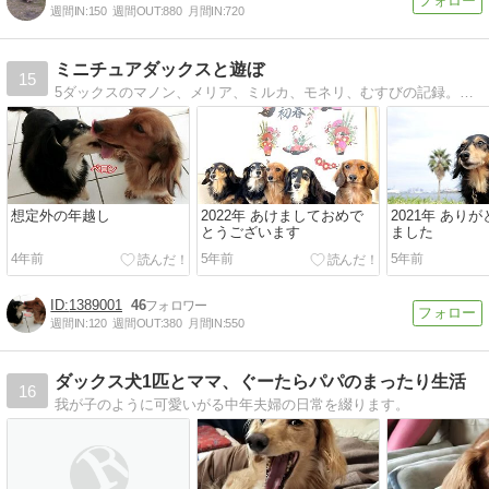
週間IN:
150
週間OUT:
880
月間IN:
720
ミニチュアダックスと遊ぼ
15
5ダックスのマノン、メリア、ミルカ、モネリ、むすびの記録。時々お空に行ったメルモニマフィーが遊びに来ます。思わずクスッと笑ってしまうようなダックスとの楽しい日々を紹介しています。
想定外の年越し
2022年 あけましておめで
2021年 あり
とうございます
ました
4年前
5年前
5年前
1389001
46
週間IN:
120
週間OUT:
380
月間IN:
550
ダックス犬1匹とママ、ぐーたらパパのまったり生活
16
我が子のように可愛いがる中年夫婦の日常を綴ります。