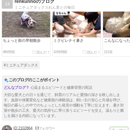
renkunnoのブログ
14
ミニチュアダックスれん君との毎日
ちょっと前の早朝散歩
ミクビレナイ暑さ
こんなになっ
8時間前
32時間前
2日前
#ミニチュアダックス
このブログのここがポイント
心温まるエピソードと健康管理の実話
大切な愛犬との日々を通じて、飼育のリアルと愛情の深さを映し出しま
す。血尿や体重変化など健康面の体験談は、飼い主の安心と共感を呼び、
毎日の暮らしの中でのちょっとした発見や感動を丁寧に伝えます。暑さ対
策や散歩の工夫、愛犬の気持ちに寄り添うエピソードを交え、温もりと癒
しを届ける内容になっています。
2102864
13