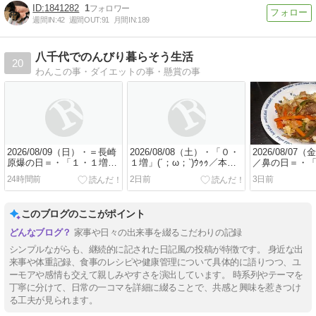
1841282
1
週間IN:
42
週間OUT:
91
月間IN:
189
八千代でのんびり暮らそう生活
20
わんこの事・ダイエットの事・懸賞の事
2026/08/09（日）・＝長崎
2026/08/08（土）・「０・
2026/08/0
原爆の日＝・「１・１増」
１増」(´；ω；`)ｳｩｩ／本日
／鼻の日＝・
(´；ω；`)ｳｩｩ
ママの通院日／昨夕食
ナスゼロ」(#^
24時間前
2日前
3日前
_(_^_)_
金は、デイサ
昨夕食_(_^_)_
このブログのここがポイント
家事や日々の出来事を綴るこだわりの記録
シンプルながらも、継続的に記された日記風の投稿が特徴です。 身近な出
来事や体重記録、食事のレシピや健康管理について具体的に語りつつ、ユ
ーモアや感情も交えて親しみやすさを演出しています。 時系列やテーマを
丁寧に分けて、日常の一コマを詳細に綴ることで、共感と興味を惹きつけ
る工夫が見られます。