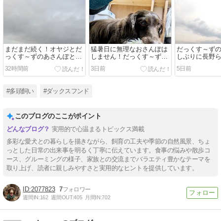
まだまだ続く！オヤジとだ
猛暑日に無理なおさんぽは
だっくす～ず
っくす～ずのあさんぽとい
しません！だっくす～ずと
しぶりに長野
う名のお散歩
夏のクソ暑い1日
朝でした！
32時間前
3日前
5日前
#多頭飼い
#ダックスフンド
このブログのここがポイント
実用的で心温まるトピックス満載
多彩な愛犬との暮らしを描きながら、飼育の工夫や季節の自然風景、ちょ
っとした日常の出来事を明るく丁寧に伝えています。食事の悩みや散歩コ
ース、グルーミングの様子、家族との交流までバラエティ豊かなテーマを
取り上げ、読者に親しみやすさと実用的なヒントを提供しています。
2077823
7
週間IN:
162
週間OUT:
405
月間IN:
702