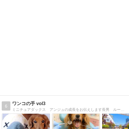
ワンコの手 vol3
6
ミニチュアダックス アンジュの成長をお伝えします長男 ルーが2018年5月 17歳11ヶ月で 次男 チョビが2019年10月 16歳5ヶ月で虹の橋を渡っていきました 今は一人っ子のアンちゃんですがよろしくお願いします