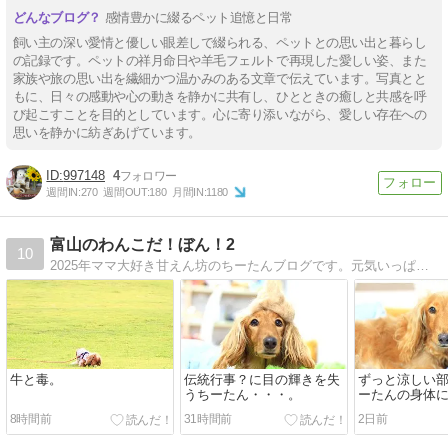
感情豊かに綴るペット追憶と日常
飼い主の深い愛情と優しい眼差しで綴られる、ペットとの思い出と暮らし
の記録です。ペットの祥月命日や羊毛フェルトで再現した愛しい姿、また
家族や旅の思い出を繊細かつ温かみのある文章で伝えています。写真とと
もに、日々の感動や心の動きを静かに共有し、ひとときの癒しと共感を呼
び起こすことを目的としています。心に寄り添いながら、愛しい存在への
思いを静かに紡ぎあげています。
997148
4
週間IN:
270
週間OUT:
180
月間IN:
1180
富山のわんこだ！ぼん！2
10
2025年ママ大好き甘えん坊のちーたんブログです。元気いっぱい雪と海が大好きちーたんの毎日を綴ります。
牛と毒。
伝統行事？に目の輝きを失
ずっと涼しい
うちーたん・・・。
ーたんの身体
が・・！！
8時間前
31時間前
2日前