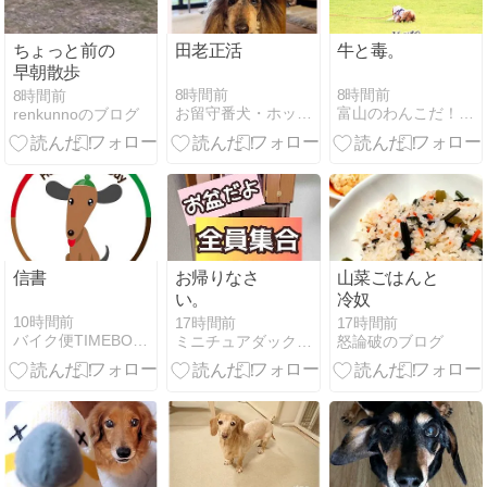
ちょっと前の
田老正活
牛と毒。
早朝散歩
8時間前
8時間前
8時間前
お留守番犬・ホッピーの日々
富山のわんこだ！ぼん！2
renkunnoのブログ
信書
お帰りなさ
山菜ごはんと
い。
冷奴
10時間前
17時間前
17時間前
バイク便TIMEBOX社長ブログ２
ミニチュアダックス・メルロコ一家の横須賀ストーリー
怒論破のブログ