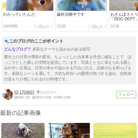
わかっていたんだ
歯科治療中です
おさんぽスト
「DOG DEPT
ン
18時間前
2日前
3日前
このブログのここがポイント
多彩なテーマと温かみのある描写
愛犬との日常や季節の変化、ちょっとした出来事を丹念に綴ることで、ほ
っこりとした癒しの空間を提供しています。写真とともに添えられる親し
みやすい文章は、日常の幸せや温かさを巧みに伝え、読者の心を和らげま
す。多様なシーンを通して、大切な存在への愛情や気づきも溢れ、自然体
の温もりが感じられるのが特徴です。
1704837
9
週間IN:
330
週間OUT:
990
月間IN:
1380
最新の記事画像