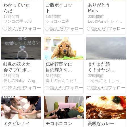
わかっていた
ご飯ボイコッ
ありがとう
んだ
ト
Paris
18時間前
18時間前
22時間前
ワンコの手 vol3
ショコバニ隊
Leo&Parisとシドニーゲイライフ
岐阜の花火大
伝統行事？に
まだまだ続
会で プロポー
目の輝きを失
く！オヤジと
ズっっ！ おめ
うちーた
だっくす～ず
26時間前
31時間前
32時間前
愛しのBaby Angels
富山のわんこだ！ぼん！2
つかぬこと | しっぽの振れる音と日々の「つかぬこと」
でとう～
ん・・・。
のあさんぽと
いう名のお散
歩
ミクビレナイ
モコポココン
高級なカレー