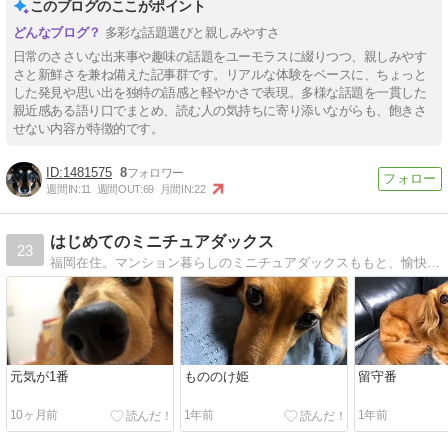
このブログのここがポイント
多彩な話題選びと親しみやすさ
日常のささいな出来事や趣味の話題をユーモラスに綴りつつ、親しみやす
さと新鮮さを兼ね備えた記事群です。リアルな体験をベースに、ちょっと
した発見や思い出を独特の語感と軽やかさで表現。多様な話題を一貫した
親近感ある語り口でまとめ、読む人の気持ちに寄り添いながらも、飽きさ
せない内容が特徴的です。
1481575
8
週間IN:
11
週間OUT:
69
月間IN:
22
はじめてのミニチュアダックス
23
福岡在住。マンション暮らしのミニチュアダックスももと、愉快な仲間達。※2017年7月長女誕生。
元気が1番
もののけ姫
留守番
10ヶ月前
1年前
1年前