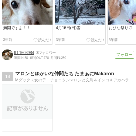
満開ですよ！！
4月16日(日)雪
おひな祭り♡
3年前
3年前
3年前
1603984
3
週間IN:
50
週間OUT:
170
月間IN:
230
マロンとゆかいな仲間たち たまぁにMakaron
19
Mダックス女の子 チョコタンマロンと文鳥＆インコ＆アカハラのグリグラ＆メダちゃん＆金魚との楽しい生活。日常やワンコの手作りご飯をご紹介。