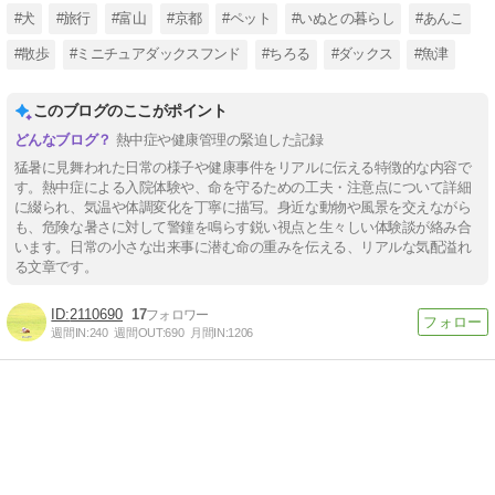
#犬
#旅行
#富山
#京都
#ペット
#いぬとの暮らし
#あんこ
#散歩
#ミニチュアダックスフンド
#ちろる
#ダックス
#魚津
このブログのここがポイント
熱中症や健康管理の緊迫した記録
猛暑に見舞われた日常の様子や健康事件をリアルに伝える特徴的な内容で
す。熱中症による入院体験や、命を守るための工夫・注意点について詳細
に綴られ、気温や体調変化を丁寧に描写。身近な動物や風景を交えながら
も、危険な暑さに対して警鐘を鳴らす鋭い視点と生々しい体験談が絡み合
います。日常の小さな出来事に潜む命の重みを伝える、リアルな気配溢れ
る文章です。
2110690
17
週間IN:
240
週間OUT:
690
月間IN:
1206