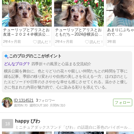
チューリップとアリスとお
チューリップとアリスとお
あまりにぶち
友達～２０２４＠横浜公園
ともだち～2024@横浜公園
ので…☆
②
①☆
2年4ヶ月前
2年4ヶ月前
3年前
このブログのここがポイント
四季折々の風景と心温まる交流紹介
横浜公園を舞台に、色とりどりの花々や親しい仲間たちとの時間を丁寧に
綴る記事。季節の移り変わりや自然の美しさを伝える一方、ほのぼのとし
たエピソードや日常のささやかな幸せも感じさせてくれる。温かさと優し
さに包まれた内容が魅力的で、心に染みる彩りを添えている。
1314521
3
週間IN:
70
週間OUT:
160
月間IN:
310
happy びわ
18
ミニチュアダックスフンド「びわ」の話題白に茶色のパイボールドのミニチュアダックス「びわ」の話題です