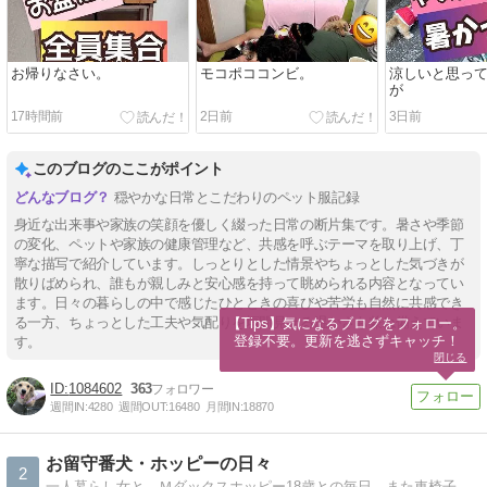
お帰りなさい。
モコポココンビ。
涼しいと思っ
が
17時間前
2日前
3日前
このブログのここがポイント
穏やかな日常とこだわりのペット服記録
身近な出来事や家族の笑顔を優しく綴った日常の断片集です。暑さや季節
の変化、ペットや家族の健康管理など、共感を呼ぶテーマを取り上げ、丁
寧な描写で紹介しています。しっとりとした情景やちょっとした気づきが
散りばめられ、誰もが親しみと安心感を持って眺められる内容となってい
ます。日々の暮らしの中で感じたひとときの喜びや苦労も自然に共感でき
る一方、ちょっとした工夫や気配りを垣間見せる温かさも兼ね備えていま
【Tips】気になるブログをフォロー。

登録不要。更新を逃さずキャッチ！
す。
閉じる
1084602
363
週間IN:
4280
週間OUT:
16480
月間IN:
18870
お留守番犬・ホッピーの日々
2
一人暮らし女と、Ｍダックスホッピー18歳との毎日。また車椅子生活になったけど元気一杯笑顔てんこ盛りで毎日楽しく過ごしております！