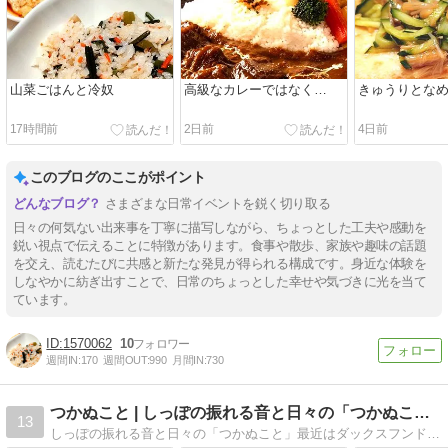
山菜ごはんと冷奴
高級なカレーではなく…
きゅうりとな
17時間前
2日前
4日前
このブログのここがポイント
さまざまな日常イベントを鋭く切り取る
日々の何気ない出来事を丁寧に描写しながら、ちょっとした工夫や感動を
鋭い視点で伝えることに特徴があります。食事や散歩、家族や趣味の話題
を交え、読むたびに共感と新たな発見が得られる構成です。身近な体験を
しなやかに紡ぎ出すことで、日常のちょっとした幸せや気づきに光を当て
ています。
1570062
10
週間IN:
170
週間OUT:
990
月間IN:
730
つかぬこと | しっぽの振れる音と日々の「つかぬこと」
13
しっぽの振れる音と日々の「つかぬこと」最近はダックスフンドのチョコタン・ブラックイエロー・レッドダップルのお話が多めになってます、お散歩やその他