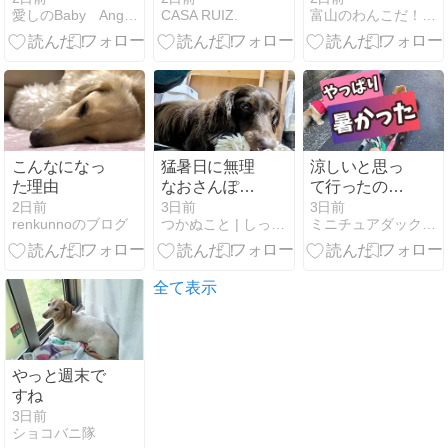
愛しのBaby Angels
CASA RUIZ.
富山のわんこだ！ぼん！2
に異変
が・・！！
こんなになっ
猛暑日に無理
涼しいと思っ
た理由
なおさんぽは
て行ったのだ
しません！だ
が
2日前
3日前
3日前
renkunnoのブログ
つかぬこと | しっぽの振れる音と日々の「つかぬこと」
ミニチュアダックス・メルロコ一家の横須賀ストーリー
っくす～ずと
夏のクソ暑い
1日
全て表示
やっと週末で
すね
3日前
ショコバニ隊