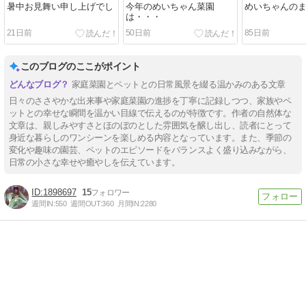
暑中お見舞い申し上げでし
今年のめいちゃん菜園
めいちゃんの
は・・・
21日前
50日前
85日前
このブログのここがポイント
家庭菜園とペットとの日常風景を綴る温かみのある文章
日々のささやかな出来事や家庭菜園の進捗を丁寧に記録しつつ、家族やペ
ットとの幸せな瞬間を温かい目線で伝えるのが特徴です。作者の自然体な
文章は、親しみやすさとほのぼのとした雰囲気を醸し出し、読者にとって
身近な暮らしのワンシーンを楽しめる内容となっています。また、季節の
変化や趣味の園芸、ペットのエピソードをバランスよく盛り込みながら、
日常の小さな幸せや癒やしを伝えています。
1898697
15
週間IN:
550
週間OUT:
360
月間IN:
2280