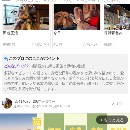
田老正活
今日
長野駅呑み
8時間前
4日前
6日前
このブログのここがポイント
感情豊かに綴る家族と動物の物語
多彩なエピソードを通じて、身近な日常の温かさと深い絆を描き出す。愛
しさと哀しみの間で揺れ動きながらも、前向きに歩む姿勢が伝わる文章が
特徴です。飼い犬や家族の思い出、日々の出来事が綴られ、心に響く静か
な情感と共感を呼び起こします。
414073
208
週間IN:
3270
週間OUT:
8570
月間IN:
16060
もっと見る
arrow_forward_ios