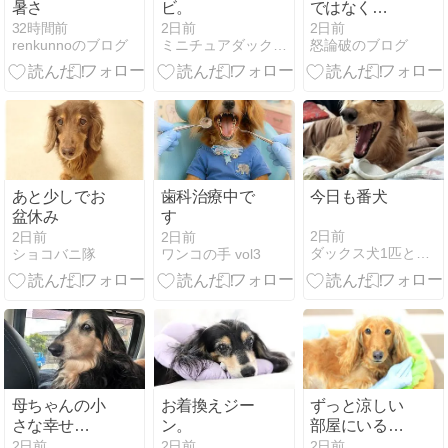
暑さ
ビ。
ではなく…
32時間前
2日前
2日前
renkunnoのブログ
ミニチュアダックス・メルロコ一家の横須賀ストーリー
怒論破のブログ
あと少しでお
歯科治療中で
今日も番犬
盆休み
す
2日前
2日前
2日前
ダックス犬1匹とママ、ぐーたらパパのまったり生活
ショコバニ隊
ワンコの手 vol3
母ちゃんの小
お着換えジー
ずっと涼しい
さな幸せ
ン。
部屋にいるち
（笑）
ーたんの身体
2日前
2日前
2日前