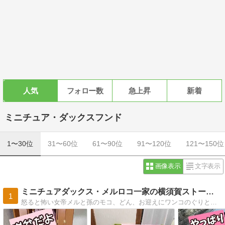
人気
フォロー数
急上昇
新着
ミニチュア・ダックスフンド
1〜30位
31〜60位
61〜90位
91〜120位
121〜150位
画像表示
文字表示
ミニチュアダックス・メルロコ一家の横須賀ストーリー
1
怒ると怖い女帝メルと孫のモコ、どん、お迎えにワンコのぐりとコロ。賑やかな５わんこの風景です。