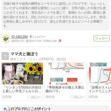
犬猫の様子や成長の瞬間をユーモラスに描写したブログです。ちょっとし
たいたずらや成長の過程を愛情たっぷりに綴り、日常の楽しさや喜びを感
じさせてくれます。実生活の一コマを通じて、動物たちへの深い愛情と家
族の温かさを伝え、読む人の心にほっとする安らぎをもたらします。快活
な筆致と親しみやすい語り口で、誰もが共感できるエピソードが満載で
す。
1961294
9
週間IN:
272
週間OUT:
704
月間IN:
1248
ママ犬と遊ぼう
9
Mダックス『リン』のPHOTO、絵日記
『リンタン37回目の月命日
『帯状疱疹その後と大通公
『診察がスト
と新しい羊毛フェルトの制
園のバラ』
インクリニッ
作開始🎵』
の話』
22日前
29日前
43日前
このブログのここがポイント