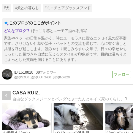
#犬
#犬との暮らし
#ミニチュアダックスフンド
このブログのここがポイント
ほっこり感とユーモア溢れる描写
家族やペットの日常を温かく、時にユーモラスに綴るエッセイ風の記事群
です。さりげない仕草や親子・ペットとの交流を通じて、心に響く癒しと
共感を呼び起こします。読みやすく親しみやすい文章で、日々の幸せやち
ょっとした気づきを自然に伝えるスタイルが印象的です。目的は温もりと
ちょっとした笑顔を届けることにあります。
1518828
38
週間IN:
950
週間OUT:
3400
月間IN:
4120
CASA RUIZ.
4
自由なダックスジーンとパンダなぶーたんとルイズ家のくらし。RUIZ.からお引越ししました。