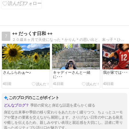
++ だっくす日和 ++
7
２０歳８ヶ月で天使になった＊かりん＊の思い出と、末っ子＊ひなた＊のゆる〜い日常です♪
さんふらわぁ〜♪
キャディーさんと一緒
我が家では･･･
に･･･
4日前
41日前
43日前
このブログのここがポイント
季節の変化と身近な話題を柔らかく綴る
身近な出来事や季節の移り変わりをあたたかく綴りつつ、ちょっとユーモ
アや驚きの要素を交えながら展開します。さりげない日常の中にある発見
や癒しを伝えるため、親しみやすい表現と親近感を大切にし、読者に寄り
添ったポジティブな語り口が魅力です。