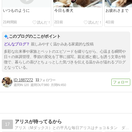
いつものように
今日も番犬
お疲れさまで
21時間前
2日前
4日前
このブログのここがポイント
親しみやすく温かみある家庭的な投稿
多彩な出来事や家族とペットのエピソードを綴りながら、心温まる瞬間や
日々の体調管理、季節の変化を丁寧に描写。親近感と癒しを誘う文章が特
徴で、暮らしの喜びとちょっとした気づきを伝える温かみが溢れるブログ
となっている。
1887272
11
週間IN:
120
週間OUT:
980
月間IN:
450
アリスが待ってるから
17
アリス（Mダックス）との平凡な毎日アリスはチョコ＆タン ダップルの２歳になったばかりの女の子です。