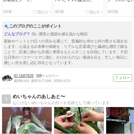
お着換えジーン。
パパとママの誕生日。
ジーンのいな
2日前
9日前
16日前
このブログのここがポイント
深い愛情と感謝を綴る温かな物語
家族やペットとの日々の営みを通じて、普遍的な幸せと絆の尊さを描き出
します。心温まる出来事や体験を、リアルな言葉選びと繊細な感性で綴る
ことで、読者に静かな共感と希望をもたらすことを目指しています。大切
な日常の一コマ一コマに潜む、かけがえのない価値を伝え、忙しい毎日に
優しい光を差し込む存在となっています。
1687828
119
週間IN:
820
週間OUT:
2980
月間IN:
4170
めいちゃんのあしあと〜
5
なにげないめいちゃんの日々を足跡として綴っています。