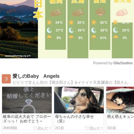
Powered by 
GliaStudios
Mute
愛しのBaby Angels
3
ビビリで甘えん坊の【瑚太郎さん】&イケイケ天真爛漫の【陸さん】俺達は仲良しエンジェルズ！そんなダックス２匹の日々を、東海からお届けしてます！
岐阜の花火大会で プロポー
母ちゃんの小さな幸せ
萌え萌えキュ
ズっっ！ おめでとう～
（笑）
26時間前
2日前
3日前