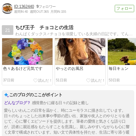
1362440
9
週間IN:
40
週間OUT:
365
月間IN:
155
ちび王子 チョコとの生活
21
わんぱくダックス♂チョコを溺愛している夫婦の日記です。てんかん、突発性網膜変性症（SARD)にも負けず元気に過ごしています。
色々あるけど元気です
やっとのお風呂
毎日キュン
37日前
51日前
53日前
このブログのここがポイント
感情豊かに綴る日々の記録と癒し
愛らしいわんこの日常を温かく、時にユーモラスに描き出しています。
日々のちょっとした出来事や季節の思い出、家族や友人とのやりとりを通
じて、心に響くエピソードを提供します。筆者の愛情と気さくな語り口
が、読者に親近感をもたらすことを意識し、親しみやすいながらも心に響
く文章で構成されています。短い文で具体性を持たせ、生活に寄り添う暖