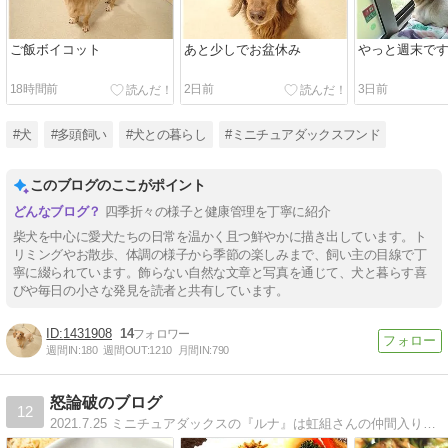
ご飯ボイコット
あと少しでお盆休み
やっと週末で
18時間前
2日前
3日前
#犬
#多頭飼い
#犬との暮らし
#ミニチュアダックスフンド
このブログのここがポイント
四季折々の様子と健康管理を丁寧に紹介
柴犬を中心に愛犬たちの日常を温かく且つ鮮やかに描き出しています。ト
リミングやお散歩、体調の様子から季節の楽しみまで、飼い主の目線で丁
寧に綴られています。飾らない自然な文章と写真を通じて、犬と暮らす喜
びや毎日の小さな発見を読者と共有しています。
1431908
14
週間IN:
180
週間OUT:
1210
月間IN:
790
怒論破のブログ
12
2021.7.25 ミニチュアダックスの『ルナ』は虹組さんの仲間入りしましたが、過去の写真でほぼ毎朝ご挨拶☆普段の出来事を写真付き日記形式で書いています。