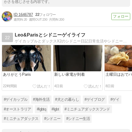
かさを感じさせる内容です。
1646787
22
週間IN:
20
週間OUT:
230
月間IN:
200
Leo&Parisとシドニーゲイライフ
22
ゲイカップルとダックスX2のシドニー日記日常生活やシドニーのイベント、オーストラリアに関係ない事、何でも書いてます。
ありがとうParis
新しい家電が到着
土曜日はおで
22時間前
4日前
8日前
#ゲイカップル
#海外生活
#犬との暮らし
#ゲイブログ
#ゲイ
#オーストラリア
#lgbtq
#lgbt
#ミニチュアダックスフンド
#ミニチュアダックス
#シドニー
#シドニー生活