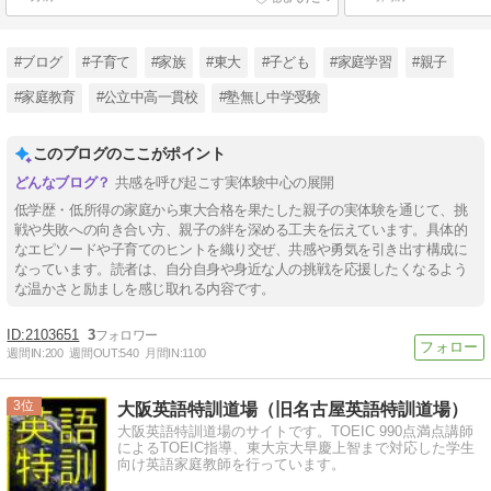
#ブログ
#子育て
#家族
#東大
#子ども
#家庭学習
#親子
#家庭教育
#公立中高一貫校
#塾無し中学受験
このブログのここがポイント
共感を呼び起こす実体験中心の展開
低学歴・低所得の家庭から東大合格を果たした親子の実体験を通じて、挑
戦や失敗への向き合い方、親子の絆を深める工夫を伝えています。具体的
なエピソードや子育てのヒントを織り交ぜ、共感や勇気を引き出す構成に
なっています。読者は、自分自身や身近な人の挑戦を応援したくなるよう
な温かさと励ましを感じ取れる内容です。
2103651
3
週間IN:
200
週間OUT:
540
月間IN:
1100
3
大阪英語特訓道場（旧名古屋英語特訓道場）
大阪英語特訓道場のサイトです。TOEIC 990点満点講師
によるTOEIC指導、東大京大早慶上智まで対応した学生
向け英語家庭教師を行っています。