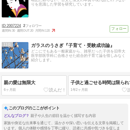
りを意識した学習を研究しています。
2007224
2
週間IN:
30
週間OUT:
20
月間IN:
120
11
ガラスのうさぎ『子育て・受験成功論』
どこにでもある一般家庭から、雑草だった子供を旧帝大
医学部医学科に合格させた総合的子育て論を惜しみなく
紹介します。
親の愛は無限大
子供と過ごせる時間は限られ
6ヶ月前
1年2ヶ月前
このブログのここがポイント
親子や人生の節目を温かく描写する内容
家族や身近な出来事を通じて、温かさや深い思いを伝える文章を掲載して
います。個人の体験や感情を丁寧に綴り、読者に共感や気づきを促しま