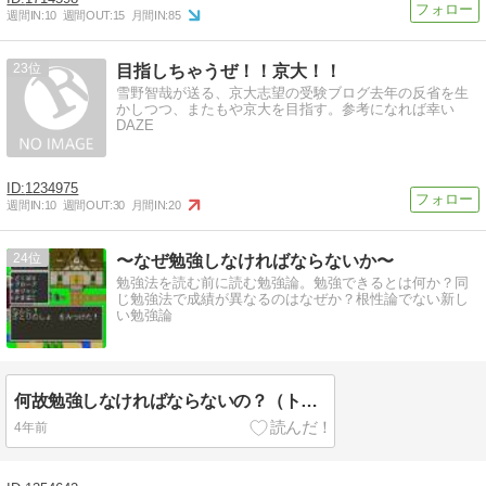
週間IN:
10
週間OUT:
15
月間IN:
85
23
目指しちゃうぜ！！京大！！
雪野智哉が送る、京大志望の受験ブログ去年の反省を生
かしつつ、またもや京大を目指す。参考になれば幸い
DAZE
1234975
週間IN:
10
週間OUT:
30
月間IN:
20
24
〜なぜ勉強しなければならないか〜
勉強法を読む前に読む勉強論。勉強できるとは何か？同
じ勉強法で成績が異なるのはなぜか？根性論でない新し
い勉強論
何故勉強しなければならないの？（トップページ）
4年前