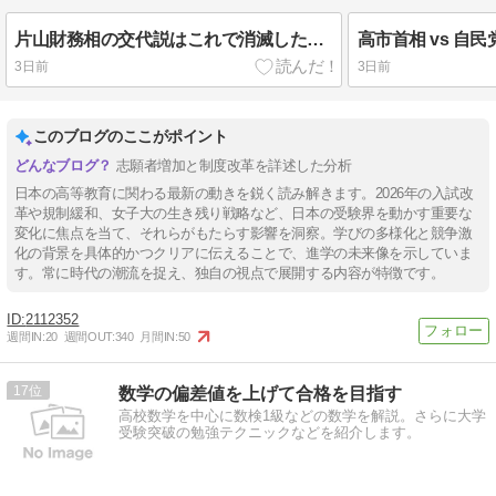
片山財務相の交代説はこれで消滅した──「ユーロ売り円買い」を引き出した政権の外交力
3日前
3日前
このブログのここがポイント
志願者増加と制度改革を詳述した分析
日本の高等教育に関わる最新の動きを鋭く読み解きます。2026年の入試改
革や規制緩和、女子大の生き残り戦略など、日本の受験界を動かす重要な
変化に焦点を当て、それらがもたらす影響を洞察。学びの多様化と競争激
化の背景を具体的かつクリアに伝えることで、進学の未来像を示していま
す。常に時代の潮流を捉え、独自の視点で展開する内容が特徴です。
2112352
週間IN:
20
週間OUT:
340
月間IN:
50
17
数学の偏差値を上げて合格を目指す
高校数学を中心に数検1級などの数学を解説。さらに大学
受験突破の勉強テクニックなどを紹介します。