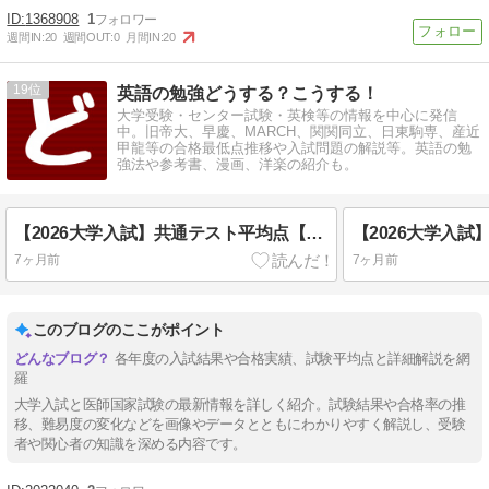
1368908
1
週間IN:
20
週間OUT:
0
月間IN:
20
19
英語の勉強どうする？こうする！
大学受験・センター試験・英検等の情報を中心に発信
中。旧帝大、早慶、MARCH、関関同立、日東駒専、産近
甲龍等の合格最低点推移や入試問題の解説等。英語の勉
強法や参考書、漫画、洋楽の紹介も。
【2026大学入試】共通テスト平均点【確定版】
7ヶ月前
7ヶ月前
このブログのここがポイント
各年度の入試結果や合格実績、試験平均点と詳細解説を網
羅
大学入試と医師国家試験の最新情報を詳しく紹介。試験結果や合格率の推
移、難易度の変化などを画像やデータとともにわかりやすく解説し、受験
者や関心者の知識を深める内容です。