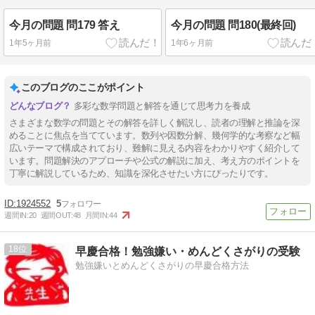
今月の問題 問179 答え
今月の問題 問180(最終回)
1年5ヶ月前
1年6ヶ月前
このブログのここがポイント
多彩な数学問題と解答を通じて思考力を養成
さまざまな数学の問題とその解答を詳しく解説し、読者の理解と推論を深
めることに焦点を当てています。数列や因数分解、幾何学的な考察など幅
広いテーマで構成されており、難解に見える内容をわかりやすく紹介して
います。問題解決のアプローチや公式の解説に加え、考え方のポイントを
丁寧に解説しているため、知識を深化させたい方にぴったりです。
1924552
5
週間IN:
20
週間OUT:
48
月間IN:
44
18
早慶合格！勉強嫌い・めんどくさがりの受験
勉強嫌いとめんどくさがりの早慶合格方法