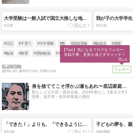
大学受験は一般入試で国立大推しな地方の県内トップ公立高校の大学入試の主な出願先とその結果とは?
6日前
20日前
#日記
#子育て
#大学受験
#塾
#高校受験
#勉強法
#受験
【Tips】気になるブログをフォロー。

#勉強
#教育
#受験勉強
#大学受験生
#高校受験生
登録不要。更新を逃さずキャッチ！
閉じる
2097086
週間IN:
320
週間OUT:
630
月間IN:
1190
2
身を捨ててこそ浮かぶ瀬もあれ〜底辺家庭の東大受験〜
塾なし公立中高一貫校合格。2024年塾なし【東京大学】
受験。低学歴・低所得家庭の挑戦
「できた！」よりも、「できるようになったね。」
59分前
24時間前