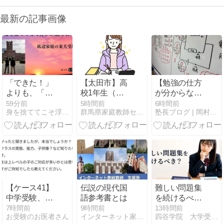
最新の記事画像
「できた！」
【太田市】高
【勉強の仕方
よりも、「で
校1年生（女
が分からな
きるようにな
子）｜特進コ
い？】便利な
59分前
5時間前
6時間前
身を捨ててこそ浮かぶ瀬もあれ〜底辺家庭の東大受験〜
群馬県家庭教師センター
塾長ブログ | 岡村塾 大阪茨木の学習塾
ったね。」
ース在籍・英
言葉だよね
語または数学
ー、でもね間
をサポートし
違ってるから
てくださる女
ね、それ。
性の先生募
集！
【ケース41】
伝説の現代国
難しい問題集
中学受験、基
語参考書とは
を続けるべ
本校から中堅
き？レベルを
7時間前
9時間前
13時間前
お受験のお医者さん
インターネット家庭教師（ikuha.com）のブログ
四谷学院 大学受験合格ブログ
校受験層はど
下げたほうが