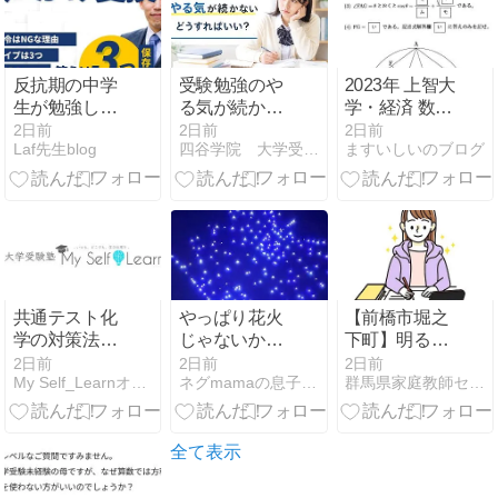
反抗期の中学
受験勉強のや
2023年 上智大
生が勉強しな
る気が続かな
学・経済 数学
い｜逆効果な
いのはなぜ？
第３問
2日前
2日前
2日前
Laf先生blog
四谷学院 大学受験合格ブログ
ますいしいのブログ
NGワードと効
勉強を続ける
く声かけ
4つの方法
共通テスト化
やっぱり花火
【前橋市堀之
学の対策法｜
じゃないかな
下町】明るい
大問構成・時
ぁ
中2女子♪ 定期
2日前
2日前
2日前
My Self_Learnオフィシャルブログ
ネグmamaの息子は京大へ
群馬県家庭教師センター
間配分から得
テスト対策を
点別の勉強法
一緒に頑張っ
まで
てくださる先
生募集！
全て表示