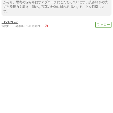
がらも、思考の深みを促すアプローチにこだわっています。読み解きの技
術と発想力を磨き、新たな言葉の神髄に触れる場となることを目指しま
す。
2139628
週間IN:
15
週間OUT:
150
月間IN:
50