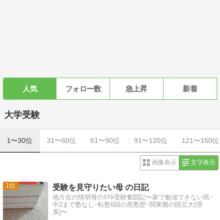
人気
フォロー数
急上昇
新着
大学受験
1〜30位
31〜60位
61〜90位
91〜120位
121〜150位
画像表示
文字表示
1
受験を見守りたい母 の日記
地方在の情弱母のﾘｱﾙ受験奮闘記〜家で勉強できない民･
中2まで塾なし･転塾6回の黒塾歴･関東圏の国立大(理
系)〜