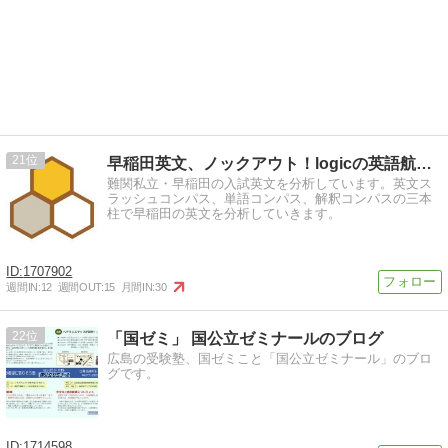
21
早稲田英文、ノックアウト！logicの英語航海日誌！
難関私立・早稲田の入試英文を分析しています。英文ス
ラッシュコンパス、単語コンパス、解釈コンパスの三本
柱で早稲田の英文を分析していきます。
1707902
週間IN:
12
週間OUT:
15
月間IN:
30
22
「国ゼミ」 国公立ゼミナールのブログ
広島の受験塾、国ゼミこと「国公立ゼミナール」のブロ
グです。
1714598