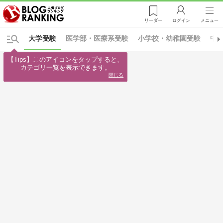
リーダー
ログイン
メニュー
大学受験
医学部・医療系受験
小学校・幼稚園受験
中
【Tips】このアイコンをタップすると、

カテゴリ一覧を表示できます。
閉じる