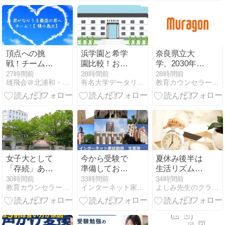
だ！
頂点への挑
浜学園と希学
奈良県立大
戦！チーム
園比較！おす
学、2030年度
【積小為大】
すめはどっ
に理系学科新
27時間前
28時間前
28時間前
雄飛会＠北浦和・最強個人塾流：志望校に見合う【格】の育て方
有名大学データリサーチ
教育カウンセラーの独り言
への伝言！٩(
ち？
設予定
ᐛ )و②
女子大として
今から受験で
夏休み後半は
「存続」あえ
準備しておき
生活リズムを
て宣言 少子化
たいこと
少しずつ学校
30時間前
33時間前
34時間前
教育カウンセラーの独り言
インターネット家庭教師（ikuha.com）のブログ
よしみ先生のクラスルーム
で 経営環境悪
モードへ
化も