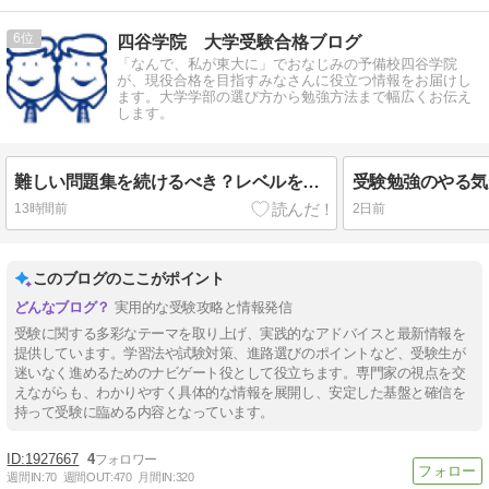
6
四谷学院 大学受験合格ブログ
「なんで、私が東大に」でおなじみの予備校四谷学院
が、現役合格を目指すみなさんに役立つ情報をお届けし
ます。大学学部の選び方から勉強方法まで幅広くお伝え
します。
難しい問題集を続けるべき？レベルを下げたほうがよいサイン
13時間前
2日前
このブログのここがポイント
実用的な受験攻略と情報発信
受験に関する多彩なテーマを取り上げ、実践的なアドバイスと最新情報を
提供しています。学習法や試験対策、進路選びのポイントなど、受験生が
迷いなく進めるためのナビゲート役として役立ちます。専門家の視点を交
えながらも、わかりやすく具体的な情報を展開し、安定した基盤と確信を
持って受験に臨める内容となっています。
1927667
4
週間IN:
70
週間OUT:
470
月間IN:
320