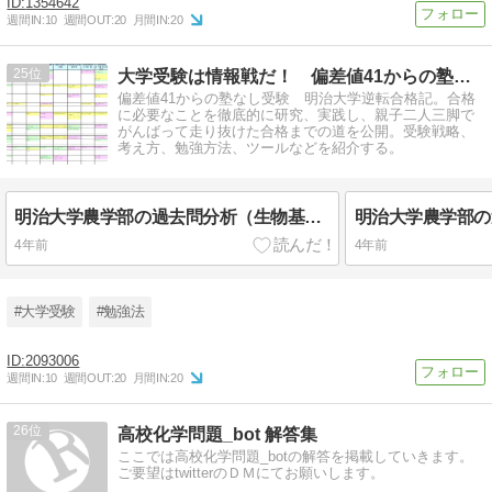
1354642
週間IN:
10
週間OUT:
20
月間IN:
20
25
大学受験は情報戦だ！ 偏差値41からの塾なし受験 逆転合格記
偏差値41からの塾なし受験 明治大学逆転合格記。合格
に必要なことを徹底的に研究、実践し、親子二人三脚で
がんばって走り抜けた合格までの道を公開。受験戦略、
考え方、勉強方法、ツールなどを紹介する。
明治大学農学部の過去問分析（生物基礎・生物）
明治大学農学部の
4年前
4年前
#大学受験
#勉強法
2093006
週間IN:
10
週間OUT:
20
月間IN:
20
26
高校化学問題_bot 解答集
ここでは高校化学問題_botの解答を掲載していきます。
ご要望はtwitterのＤＭにてお願いします。