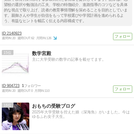
望校の選択や勉強法の工夫、学校の特徴紹介、進路指導のコツなどを具体
的な視点で取り上げ、読者の教育事情理解を深めることを目的としていま
す。親御さんや学生が自信をもって学校選びや学習計画を進められるよ
う、有益なヒントを幅広く伝える内容構成です。
2140923
週間IN:
20
週間OUT:
62
月間IN:
126
15
数学宮殿
主に大学受験の数学の記事を載せてます。
904723
1
週間IN:
20
週間OUT:
0
月間IN:
110
16
おもちの受験ブログ
2025年大学受験を控えた娘（深海魚）がいました。今は
ゆるふわ女子大生。