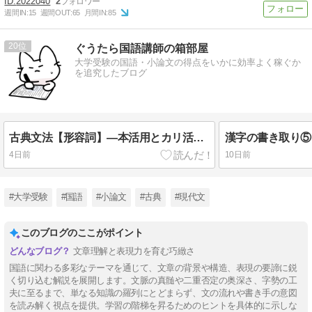
2022040
2
週間IN:
15
週間OUT:
65
月間IN:
85
20
ぐうたら国語講師の箱部屋
大学受験の国語・小論文の得点をいかに効率よく稼ぐか
を追究したブログ
古典文法【形容詞】―本活用とカリ活用―
漢字の書き取り⑤
4日前
10日前
#大学受験
#国語
#小論文
#古典
#現代文
このブログのここがポイント
文章理解と表現力を育む巧緻さ
国語に関わる多彩なテーマを通じて、文章の背景や構造、表現の要諦に鋭
く切り込む解説を展開します。文脈の真髄や二重否定の奥深さ、字勢の工
夫に至るまで、単なる知識の羅列にとどまらず、文の流れや書き手の意図
を読み解く視点を提供。学習の階梯を昇るためのヒントを具体的に示しな