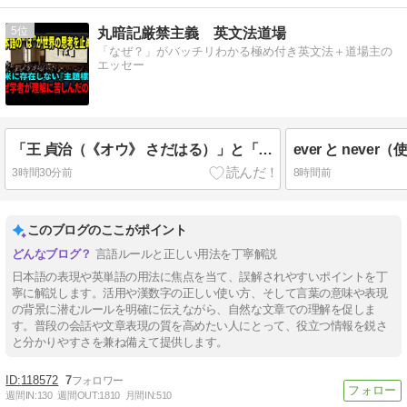
5
丸暗記厳禁主義 英文法道場
「なぜ？」がバッチリわかる極め付き英文法＋道場主の
エッセー
「王 貞治（《オウ》 さだはる）」と「大谷 翔平（《おお》たに ショウヘイ）」
ever と neve
3時間30分前
8時間前
このブログのここがポイント
言語ルールと正しい用法を丁寧解説
日本語の表現や英単語の用法に焦点を当て、誤解されやすいポイントを丁
寧に解説します。活用や漢数字の正しい使い方、そして言葉の意味や表現
の背景に潜むルールを明確に伝えながら、自然な文章での理解を促しま
す。普段の会話や文章表現の質を高めたい人にとって、役立つ情報を鋭さ
と分かりやすさを兼ね備えて提供します。
118572
7
週間IN:
130
週間OUT:
1810
月間IN:
510