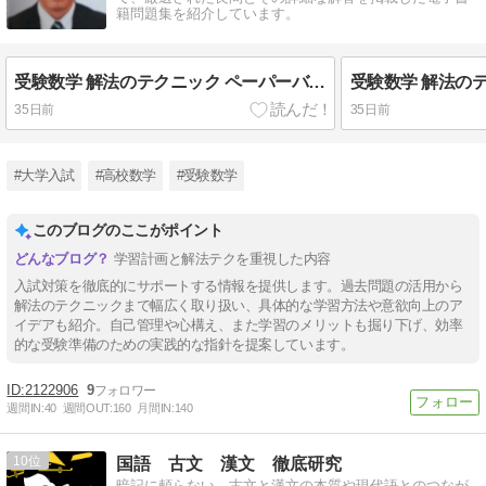
籍問題集を紹介しています。
受験数学 解法のテクニック ペーパーバック
35日前
35日前
#大学入試
#高校数学
#受験数学
このブログのここがポイント
学習計画と解法テクを重視した内容
入試対策を徹底的にサポートする情報を提供します。過去問題の活用から
解法のテクニックまで幅広く取り扱い、具体的な学習方法や意欲向上のア
イデアも紹介。自己管理や心構え、また学習のメリットも掘り下げ、効率
的な受験準備のための実践的な指針を提案しています。
2122906
9
週間IN:
40
週間OUT:
160
月間IN:
140
10
国語 古文 漢文 徹底研究
暗記に頼らない、古文と漢文の本質や現代語とのつなが