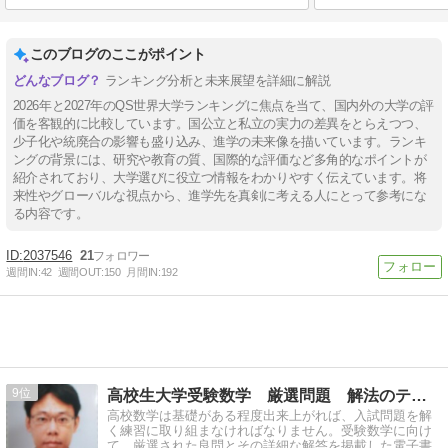
このブログのここがポイント
ランキング分析と未来展望を詳細に解説
2026年と2027年のQS世界大学ランキングに焦点を当て、国内外の大学の評
価を客観的に比較しています。国公立と私立の実力の差異をとらえつつ、
少子化や統廃合の影響も盛り込み、進学の未来像を描いています。ランキ
ングの背景には、研究や教育の質、国際的な評価など多角的なポイントが
紹介されており、大学選びに役立つ情報をわかりやすく伝えています。将
来性やグローバルな視点から、進学先を真剣に考える人にとって参考にな
る内容です。
2037546
21
週間IN:
42
週間OUT:
150
月間IN:
192
9
高校生大学受験数学 厳選問題 解法のテクニック
高校数学は基礎がある程度出来上がれば、入試問題を解
く練習に取り組まなければなりません。受験数学に向け
て、厳選された良問とその詳細な解答を掲載した電子書