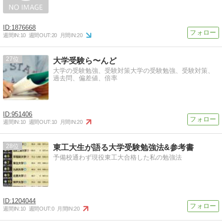
1876668
週間IN:
10
週間OUT:
20
月間IN:
20
27
大学受験ら〜んど
大学の受験勉強、受験対策大学の受験勉強、受験対策、
過去問、偏差値、倍率
951406
週間IN:
10
週間OUT:
10
月間IN:
20
28
東工大生が語る大学受験勉強法&参考書
予備校通わず現役東工大合格した私の勉強法
1204044
週間IN:
10
週間OUT:
0
月間IN:
20