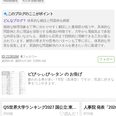
#高校物理
#大学受験物理
このブログのここがポイント
体系的な解説と問題例を網羅
複雑な物理現象を丁寧に分かりやすく解説した書籍群が揃う中、具体的な
問題例と共に理論を深堀りする構成が特徴です。力学から電磁気まで多彩
な内容を扱いながらも、基礎から応用まで段階的に理解できる工夫が凝ら
されています。解答の導き方や思考のパターンも丁寧に示し、体系的な学
習を促進します。実践的な問題解決のスキルを磨きたい方に最適です。
2130184
6
週間IN:
60
週間OUT:
200
月間IN:
180
8
ピぴっ-ぃぴっ-タン の お告げ
嫌われる事が多い？B型（血液型）ですが、気楽に好きな
事をつぶやきます。
QS世界大学ランキング2027 国公立:東大,京大,科学大,阪大,東北大,名古屋大など、私立:早稲田,慶応,立命館,東京理科など、日本の大学ランキング。
25日前
67日前