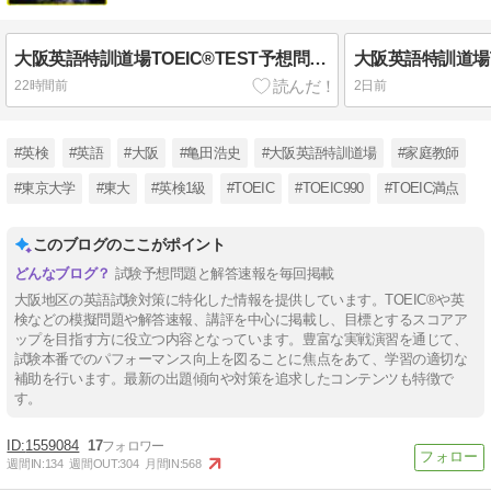
大阪英語特訓道場TOEIC®TEST予想問題 No. 710
22時間前
2日前
#英検
#英語
#大阪
#亀田浩史
#大阪英語特訓道場
#家庭教師
#東京大学
#東大
#英検1級
#TOEIC
#TOEIC990
#TOEIC満点
このブログのここがポイント
試験予想問題と解答速報を毎回掲載
大阪地区の英語試験対策に特化した情報を提供しています。TOEIC®や英
検などの模擬問題や解答速報、講評を中心に掲載し、目標とするスコアア
ップを目指す方に役立つ内容となっています。豊富な実戦演習を通じて、
試験本番でのパフォーマンス向上を図ることに焦点をあて、学習の適切な
補助を行います。最新の出題傾向や対策を追求したコンテンツも特徴で
す。
1559084
17
週間IN:
134
週間OUT:
304
月間IN:
568