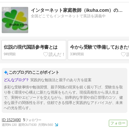
4
インターネット家庭教師（ikuha.com）のブログ
全国どこでもインターネットで英語を講義中
伝説の現代国語参考書とは
今から受験で準備しておきた
9時間前
33時間前
このブログのここがポイント
実践的な勉強法と親子のあり方を提案
多彩な受験事情や勉強習慣、親子関係の現実を鋭く掘り下げ、受験生を取
り巻く環境や心構えに新たな視座をもたらす。現役高校生から浪人生ま
で、実例やエピソードを交えながら、効率的な学習や自己管理のコツ、健
全な親子の関係性を示す。信頼できる指導と実践的なアドバイスが、未来
への光を照らす。
1523490
5
週間IN:
130
週間OUT:
630
月間IN:
560