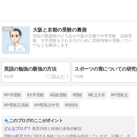
14
大阪と京都の受験の裏側
現役の塾講師のひろあが大阪や京都で中学受験、高校受
験、大学受験をされる方のために受験情報や受験ノウハ
ウなどを解説します。
英語の勉強の最強の方法
6日前
7日前
#中学受験
#大学受験
#高校受験
#受験
#私立大学
#中堅私立
#中堅私立高校
#中堅私立中学
#特待生
このブログのここがポイント
教育内情と校種の多角的解説
受験や教育方針に関する多岐にわたる情報を提供しています。記事は、志