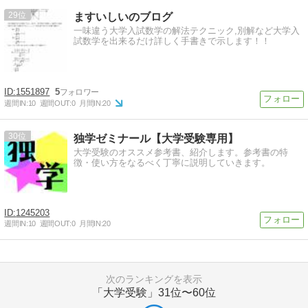
29
ますいしいのブログ
一味違う大学入試数学の解法テクニック,別解など大学入
試数学を出来るだけ詳しく手書きで示します！！
1551897
5
週間IN:
10
週間OUT:
0
月間IN:
20
30
独学ゼミナール【大学受験専用】
大学受験のオススメ参考書、紹介します。参考書の特
徴・使い方をなるべく丁寧に説明していきます。
1245203
週間IN:
10
週間OUT:
0
月間IN:
20
次のランキングを表示
「大学受験」
31位〜60位