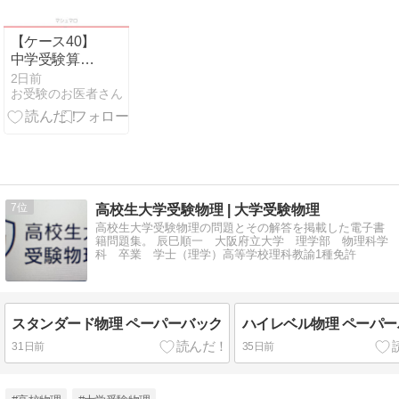
【ケース40】
中学受験算数
で方程式を使
2日前
お受験のお医者さん
わないのはな
ぜ【マシュマ
ロ】
7
高校生大学受験物理 | 大学受験物理
高校生大学受験物理の問題とその解答を掲載した電子書
籍問題集。 辰巳順一 大阪府立大学 理学部 物理科学
科 卒業 学士（理学）高等学校理科教諭1種免許
スタンダード物理 ペーパーバック
ハイレベル物理 ペーパ
31日前
35日前