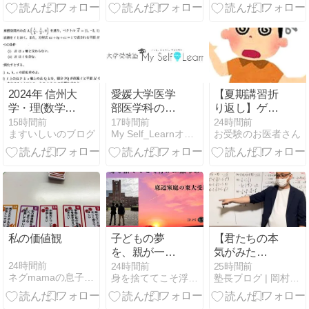
う変わった
よいサイン
か。【マシュ
マロ】
2024年 信州大
愛媛大学医学
【夏期講習折
学・理(数学
部医学科の偏
り返し】ゲー
科) 数学 第３
差値・倍率・
ム依存症にご
15時間前
17時間前
24時間前
ますいしいのブログ
My Self_Learnオフィシャルブログ
お受験のお医者さん
問
入試科目｜
注意を
2026年度入試
結果と配点か
ら解説
私の価値観
子どもの夢
【君たちの本
を、親が一番
気がみた
最初に信じて
い！】中１生
24時間前
24時間前
25時間前
ネグmamaの息子は京大へ
身を捨ててこそ浮かぶ瀬もあれ〜底辺家庭の東大受験〜
塾長ブログ | 岡村塾 大阪茨木の学習塾
あげてくださ
たちのプライ
い。
ドとこだわり
が見たいん