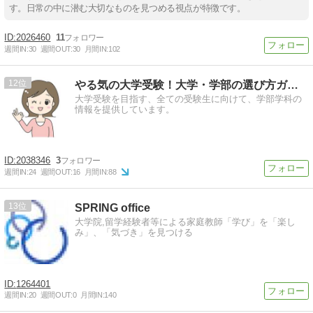
す。日常の中に潜む大切なものを見つめる視点が特徴です。
2026460
11
週間IN:
30
週間OUT:
30
月間IN:
102
12
やる気の大学受験！大学・学部の選び方ガイド
大学受験を目指す、全ての受験生に向けて、学部学科の
情報を提供しています。
2038346
3
週間IN:
24
週間OUT:
16
月間IN:
88
13
SPRING office
大学院,留学経験者等による家庭教師「学び」を「楽し
み」、「気づき」を見つける
1264401
週間IN:
20
週間OUT:
0
月間IN:
140