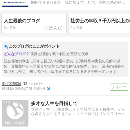
開拓できる仕組み、等に加えて、社労士試験合格の秘訣
等なども解説します。
人生最後のブログ
社労士の年収３千万円以上の
8ヶ月前
9ヶ月前
このブログのここがポイント
実務と理論を繋ぐ解説が豊富な視点
社会保険労務士に関する幅広い情報を提供。試験科目や実務の理解を深
め、資格取得から開業まで役立つ詳細な解説が魅力。また、筆者の経験や
気づきも交え、初心者から上級者まで参考になる内容が揃っています。
2026804
12
週間IN:
0
週間OUT:
48
月間IN:
6
25
多才な人生を目指して
プログラマー、投資家、そして社労士をも目指す。そん
な多才な人生を生きたい。＜当ブログはリンクフリー＞