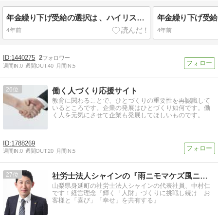
年金繰り下げ受給の選択は 、ハイリスク・ローリターンの博打に賭けるようなもの？！
4年前
4年前
1440275
2
週間IN:
0
週間OUT:
40
月間IN:
5
26
働く人づくり応援サイト
教育に関わることで、ひとづくりの重要性を再認識して
いるところです。企業の発展はひとづくり如何です。働
く人を元気にさせて企業も発展してほしいものです。
1788269
週間IN:
0
週間OUT:
20
月間IN:
5
27
社労士法人シャインの『雨ニモマケズ風ニモマケズ』
山梨県身延町の社労士法人シャインの代表社員、中村仁
です！経営理念『輝く「人財」づくりに挑戦し続け お
客様と「喜び」「幸せ」を共有する』