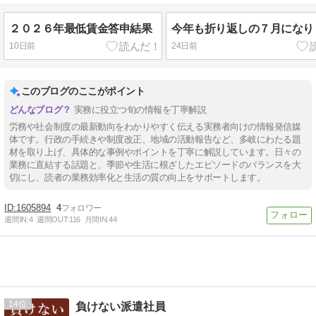
２０２６年最低賃金答申結果
今年も折り返しの７月になり
10日前
24日前
このブログのここがポイント
実務に役立つ旬の情報を丁寧解説
労務や社会制度の最新動向をわかりやすく伝える実務者向けの情報発信媒
体です。行政の手続きや制度改正、地域の活動報告など、多岐にわたる題
材を取り上げ、具体的な事例やポイントを丁寧に解説しています。日々の
業務に直結する話題と、季節や生活に根ざしたエピソードのバランスを大
切にし、読者の業務効率化と生活の質の向上をサポートします。
1605894
4
週間IN:
4
週間OUT:
116
月間IN:
44
14
負けない派遣社員