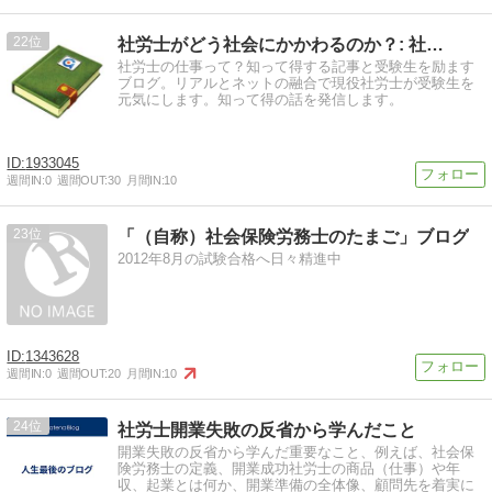
22
社労士がどう社会にかかわるのか？: 社…
社労士の仕事って？知って得する記事と受験生を励ます
ブログ。リアルとネットの融合で現役社労士が受験生を
元気にします。知って得の話を発信します。
1933045
週間IN:
0
週間OUT:
30
月間IN:
10
23
「（自称）社会保険労務士のたまご」ブログ
2012年8月の試験合格へ日々精進中
1343628
週間IN:
0
週間OUT:
20
月間IN:
10
24
社労士開業失敗の反省から学んだこと
開業失敗の反省から学んだ重要なこと、例えば、社会保
険労務士の定義、開業成功社労士の商品（仕事）や年
収、起業とは何か、開業準備の全体像、顧問先を着実に