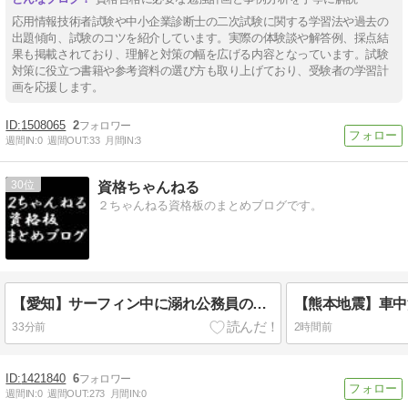
応用情報技術者試験や中小企業診断士の二次試験に関する学習法や過去の
出題傾向、試験のコツを紹介しています。実際の体験談や解答例、採点結
果も掲載されており、理解と対策の幅を広げる内容となっています。試験
対策に役立つ書籍や参考資料の選び方も取り上げており、受験者の学習計
画を応援します。
1508065
2
週間IN:
0
週間OUT:
33
月間IN:
3
30
資格ちゃんねる
２ちゃんねる資格板のまとめブログです。
【愛知】サーフィン中に溺れ公務員の男性（46）死亡 田原市 現場はサーフィンで有名なスポット
33分前
2時間前
1421840
6
週間IN:
0
週間OUT:
273
月間IN:
0