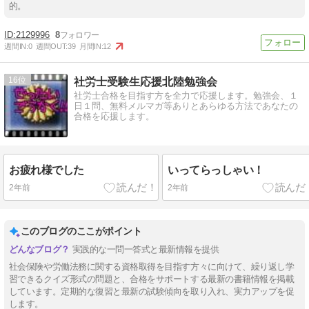
的。
2129996
8
週間IN:
0
週間OUT:
39
月間IN:
12
16
社労士受験生応援北陸勉強会
社労士合格を目指す方を全力で応援します。勉強会、１
日１問、無料メルマガ等ありとあらゆる方法であなたの
合格を応援します。
お疲れ様でした
いってらっしゃい！
2年前
2年前
このブログのここがポイント
実践的な一問一答式と最新情報を提供
社会保険や労働法務に関する資格取得を目指す方々に向けて、繰り返し学
習できるクイズ形式の問題と、合格をサポートする最新の書籍情報を掲載
しています。定期的な復習と最新の試験傾向を取り入れ、実力アップを促
します。