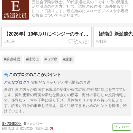
元社会保険労務士、50代派遣社員のＥです！僕の派遣生
活や派遣の生き方、社労士試験の勉強法、海外情報など
について語ります。最近始めたスロービジネスや小規模
な投資についても語ります。
【2026年】10年ぶりにベンジーのライブへ！浅井健一の過去最高のセットリストだった！
13日前
48日前
#派遣社員
#社労士
#セブ島
#放浪
このブログのここがポイント
実用的なキャリアと生活情報の直送
派遣社員の方々が直面する職場の変化や就労環境の実情に焦点を当ててい
ます。契約更新の現実や新たな働き方の模索、海外の暮らしや投資情報ま
で、多彩なテーマを丁寧に掘り下げ、具体性とリアルさを持って伝えま
す。読者が自身の未来を見据え、賢く行動できるためのヒントを提供し続
けています。
2049325
6
週間IN:
2
週間OUT:
30
月間IN:
12