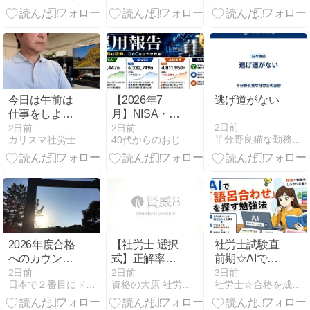
からこそ、士
能年齢【確定
業の価値は高
拠出年金法】
まる
今日は午前は
【2026年7
逃げ道がない
仕事をしよう
月】NISA・
か・・・・
iDeCo・高配
2日前
2日前
2日前
半分野良猫な勤務社労士の憂鬱
カリスマ社労士 上川謙吾の軌跡
40代からのおじさん生活
当株運用報告
｜高配当株は
続伸、iDeCo
はやや軟調
2026年度合格
【社労士 選択
社労士試験直
へのカウント
式】正解率
前期☆AIで語
ダウン⑰～徴
80％！自動車
呂合わせを探
2日前
2日前
3日前
日本で２番目にドＳな社労士試験対策
資格の大原 社労士ブログ
社労士☆合格を成し遂げるシャロ勉法
収法３－１
の運転の業務
し、テキスト
【労基】
で知識を固め