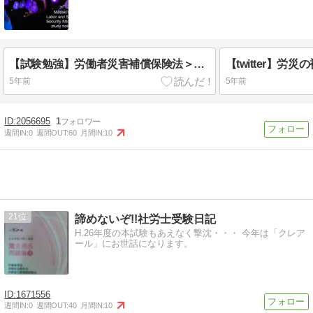
【試験勉強】労働者災害補償保険法＞通勤の定義（条文の確認です。）
【twitter】労
5年前
5年前
2056695
1
週間IN:
0
週間OUT:
60
月間IN:
10
21
諦めないぞ!!社労士受験日記
H.26年度の本試験もあえなく撃沈・・・ 今年は「クレア
ール」にお世話になります。
1671556
週間IN:
0
週間OUT:
40
月間IN:
10