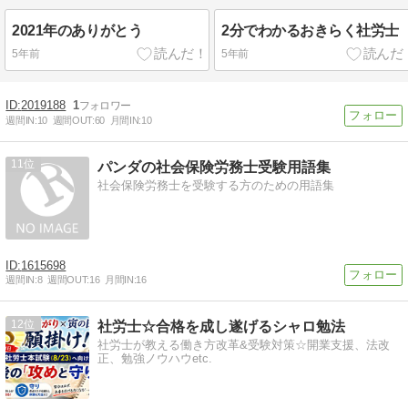
2021年のありがとう
2分でわかるおきらく社労士
5年前
5年前
2019188
1
週間IN:
10
週間OUT:
60
月間IN:
10
11
パンダの社会保険労務士受験用語集
社会保険労務士を受験する方のための用語集
1615698
週間IN:
8
週間OUT:
16
月間IN:
16
12
社労士☆合格を成し遂げるシャロ勉法
社労士が教える働き方改革&受験対策☆開業支援、法改
正、勉強ノウハウetc.