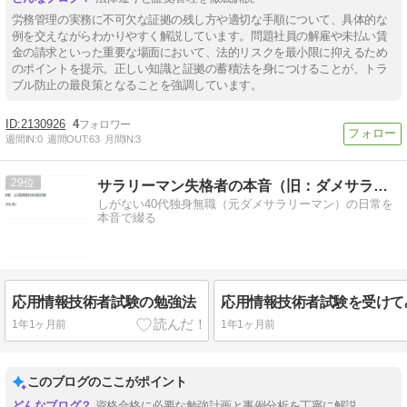
労務管理の実務に不可欠な証拠の残し方や適切な手順について、具体的な
例を交えながらわかりやすく解説しています。問題社員の解雇や未払い賃
金の請求といった重要な場面において、法的リスクを最小限に抑えるため
のポイントを提示。正しい知識と証拠の蓄積法を身につけることが、トラ
ブル防止の最良策となることを強調しています。
2130926
4
週間IN:
0
週間OUT:
63
月間IN:
3
29
サラリーマン失格者の本音（旧：ダメサラリーマンの本音）
しがない40代独身無職（元ダメサラリーマン）の日常を
本音で綴る
応用情報技術者試験の勉強法
1年1ヶ月前
1年1ヶ月前
このブログのここがポイント
資格合格に必要な勉強計画と事例分析を丁寧に解説