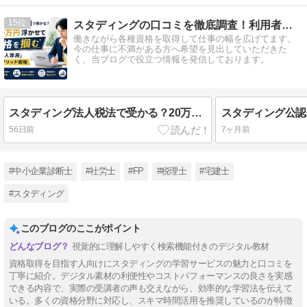
15
スタディングの口コミを徹底調査！利用者の評判をご紹介
働きながら各種資格を取得して仕事の幅を広げてます。
今の仕事に不満がある方へ希望を見出していただきた
く、当ブログで役立つ情報を発信しております。
スタディング法人税法で受かる？20万円浮かせて合格を掴む「社会人専用」ハイブリッド戦略
56日前
7ヶ月前
#中小企業診断士
#社労士
#FP
#税理士
#宅建士
#スタディング
このブログのここがポイント
視覚的に理解しやすく検索機能付きのデジタル教材
資格取得を目指す人向けにスタディングの学習サービスの魅力と口コミを
丁寧に紹介。デジタル素材の利便性やコストパフォーマンスの良さを実感
できる内容で、実際の受講者の声も交えながら、効率的な学習法を伝えて
いる。多くの資格分野に対応し、スキマ時間活用を推奨しているのが特徴