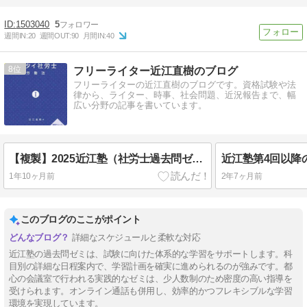
1503040
5
週間IN:
20
週間OUT:
90
月間IN:
40
8
フリーライター近江直樹のブログ
フリーライターの近江直樹のブログです。資格試験や法
律から、ライター、時事、社会問題、近況報告まで、幅
広い分野の記事を書いています。
【複製】2025近江塾（社労士過去問ゼミ）ガイダンス、第１回～第4回の日程について
近江塾第4回以降
1年10ヶ月前
2年7ヶ月前
このブログのここがポイント
詳細なスケジュールと柔軟な対応
近江塾の過去問ゼミは、試験に向けた体系的な学習をサポートします。科
目別の詳細な日程案内で、学習計画を確実に進められるのが強みです。都
心の会議室で行われる実践的なゼミは、少人数制のため密度の高い指導を
受けられます。オンライン通話も併用し、効率的かつフレキシブルな学習
環境を実現しています。