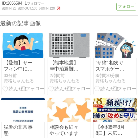
2056594
1
週間IN:
21
週間OUT:
105
月間IN:
120
最新の記事画像
【愛知】サー
【熊本地震】
”サ終” 相次ぐ
フィン中に溺
車中泊避難し
スマホゲー
れ公務員の男
て留守の家か
ム、倒産も急
33分前
2時間前
3時間30分前
資格ちゃんねる
資格ちゃんねる
資格ちゃんねる
性（46）死亡
らエアコン室
増 過去最多ペ
田原市 現場は
外機盗む 警察
ースで推移
サーフィンで
に「室外機が
「当たれば一
有名なスポッ
盗まれた」相
攫千金」過去
ト
談数件 天草市
の時代に
の無職男
（47）逮捕
猛暑の非常事
相談会も細々
【令和8年8月
態
やっています
8日】末広が