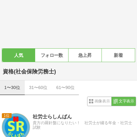
人気
フォロー数
急上昇
新着
資格(社会保険労務士)
1〜30位
31〜60位
61〜90位
画像表示
文字表示
1
社労士らしんばん
貴方の羅針盤になりたい！ 社労士が綴る年金・社労士
試験