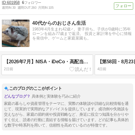
601958
6
週間IN:
30
週間OUT:
260
月間IN:
105
6
40代からのおじさん生活
1983年4月生まれ42歳♂。妻子持ち。子供が0歳時に35年
ローンを組み77歳まで返済。 投資と家計簿を中心に情報
を発信中。ゲームと家庭菜園も。
【2026年7月】NISA・iDeCo・高配当株運用報告｜高配当株は続伸、iDeCoはやや軟調
2日前
4日前
このブログのここがポイント
具体例と実体験を巧みに紹介
家庭の暮らしや資産管理をテーマに、実際の体験談や詳細な比較情報を通
じて、現実的で実用的なアドバイスを提供しています。成功例や失敗談を
交えながら、家庭の節約術や投資戦略など、身近に役立つ知識を分かりや
すく伝え、読者の行動に直結する情報を届けています。どの記事も具体的
な数字や時系列を用いて、信頼性を高めているのが特徴です。