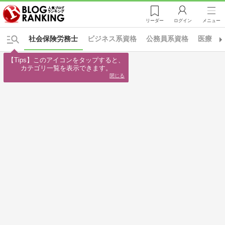
リーダー
ログイン
メニュー
社会保険労務士
ビジネス系資格
公務員系資格
医療・
【Tips】このアイコンをタップすると、

カテゴリ一覧を表示できます。
閉じる