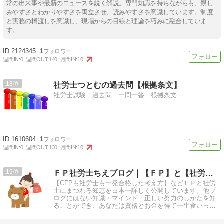
常の出来事や最新のニュースを鋭く解説。専門知識を持ちながらも、親し
みやすさとわかりやすさを両立させ、読みやすさを意識しています。制度
と実務の橋渡しを意識し、現場からの目線と理論を巧みに融合していま
す。
2124345
1
週間IN:
0
週間OUT:
140
月間IN:
10
18
社労士つとむの過去問【根拠条文】
社労士試験 過去問 一問一答 根拠条文
1610604
1
週間IN:
0
週間OUT:
130
月間IN:
10
19
ＦＰ社労士ちえブログ｜【ＦＰ】と【社労士】にまつわる知恵袋
【CFPも社労士も一発合格した考え方】などＦＰと社労
士にまつわる知恵を日本一詳しく公開しています。他ブ
ログにはない知識・マインド・正しい努力のしかたを知
ることができ、あなたは資格とお金を得て一生食いっぱ
ぐれなくなります。