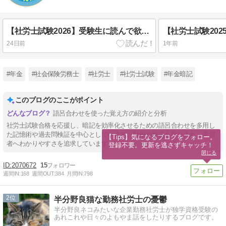
【社労士試験2026】受験生に読んで欲しいこと（解答分布編）
24日前
1年前
#年金
#社会保険労務士
#社労士
#社労士試験
#年金暗記
このブログのここがポイント
語呂合わせを使った覚え方の紹介と分析
社労士試験合格を応援し、暗記を効率化させるための語呂合わせを多用し
た記憶術や過去問検証を中心としています。動画や解説も取り入れ、学習
【Tips】気になるブログをフォロー。

者へわかりやすさを追求しています。
登録不要。更新を逃さずキャッチ！
閉じる
2070672
15
週間IN:
168
週間OUT:
384
月間IN:
798
2
半分野良猫な勤務社労士の憂鬱
半分野良ネコみたいな企業勤務社労士が独学資格受験の
あれこれや日々のよもやま話をしたりするブログです。