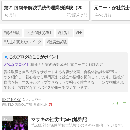
第21回 紛争解決手続代理業務試験（2025特定社労士試験） 再現解答
9ヶ月前
1年5ヶ月前
#資格試験
#社会保険労務士
#社労士
#FP
#人生を変えたいブログ
#社労士試験
このブログのここがポイント
精神力と実践的学習法に重点を置く解説内容
資格取得と自己成長をサポートする内容が充実。合格体験談や学習法のコ
ツを紹介し、初心者から専門家まで役立つ情報を提供しています。読者が
自信を持ってスキルアップできるような明るく前向きなトーンで構成され
ており、実践的なアドバイスや事例を交えています。
2119467
1
週間IN:
0
週間OUT:
70
月間IN:
10
20
マサキの社労士(SR)勉強記
第53回社会保険労務士試験での合格を目指しています。