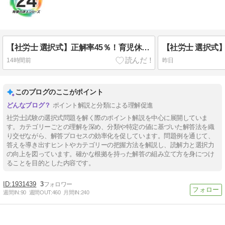
【社労士 選択式】正解率45％！育児休業等期間中の免除【健保】
14時間前
昨日
このブログのここがポイント
ポイント解説と分類による理解促進
社労士試験の選択式問題を解く際のポイント解説を中心に展開していま
す。カテゴリーごとの理解を深め、分類や特定の値に基づいた解答法を織
り交ぜながら、解答プロセスの効率化を促しています。問題例を通じて、
答えを導き出すヒントやカテゴリーの把握方法を解説し、読解力と選択力
の向上を図っています。確かな根拠を持った解答の組み立て方を身につけ
ることを目的とした内容です。
1931439
3
週間IN:
90
週間OUT:
460
月間IN:
240