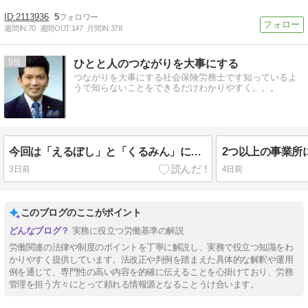
2113936
5
週間IN:
70
週間OUT:
147
月間IN:
378
5
ひとと人のつながりを大事にする
つながりを大事にする社会保険労務士です知っているよ
うで知らないことをできるだけわかりやすく。。。
今回は「えるぼし」と「くるみん」についてざっくり…
3日前
4日前
このブログのここがポイント
実務に役立つ労働基準の解説
労働関連の法律や制度のポイントを丁寧に解説し、実務で役立つ知識をわ
かりやすく提供しています。法改正や判例を踏まえた具体的な解釈や運用
例を通じて、専門性の高い内容を的確に伝えることを心掛けており、労務
管理を担う方々にとって頼れる情報源となることうけ合います。