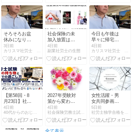
る
そろそろお盆
社会保険の未
今日も午後は
休みになりま
加入放置はな
早々に帰宅し
すね～～
ぜNG？従業員
て休も
3日前
4日前
4日前
カリスマ社労士 上川謙吾の軌跡
副業社労士の生態
カリスマ社労士 上川謙吾の軌跡
～・・・・
の「入りたく
う・・・・
ない」にどう
対応すべきか
【第58回・8
2027年受験対
女性活躍・男
月23日】社労
策から変わり
女共同参画の
士試験当日の
ます！
重点方針
4日前
4日前
5日前
40代からのおじさん生活
社会保険労務士試験 合格マニュアル
社労士独学合格を目指すブログ〜真田丸の受験戦記〜
持ち物と会場
2025（女性版
での過ごし方
骨太の方針
｜独学40代が
2025）
前日夜から解
全て表示