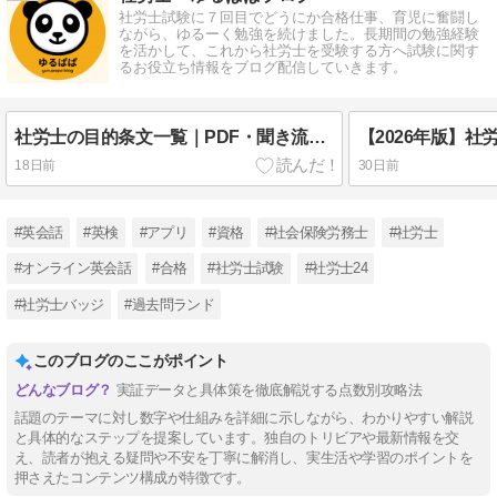
社労士試験に７回目でどうにか合格仕事、育児に奮闘し
ながら、ゆるーく勉強を続けました。長期間の勉強経験
を活かして、これから社労士を受験する方へ試験に関す
るお役立ち情報をブログ配信していきます。
社労士の目的条文一覧｜PDF・聞き流し・アプリを活用した効率的な覚え方【2026年版】
18日前
30日前
#英会話
#英検
#アプリ
#資格
#社会保険労務士
#社労士
#オンライン英会話
#合格
#社労士試験
#社労士24
#社労士バッジ
#過去問ランド
このブログのここがポイント
実証データと具体策を徹底解説する点数別攻略法
話題のテーマに対し数字や仕組みを詳細に示しながら、わかりやすい解説
と具体的なステップを提案しています。独自のトリビアや最新情報を交
え、読者が抱える疑問や不安を丁寧に解消し、実生活や学習のポイントを
押さえたコンテンツ構成が特徴です。