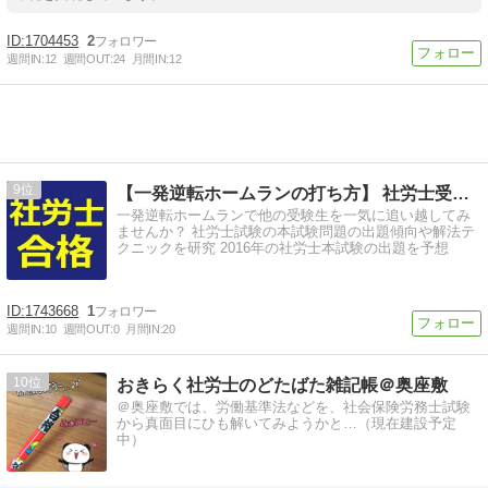
1704453
2
週間IN:
12
週間OUT:
24
月間IN:
12
9
【一発逆転ホームランの打ち方】 社労士受験生に教えてます
一発逆転ホームランで他の受験生を一気に追い越してみ
ませんか？ 社労士試験の本試験問題の出題傾向や解法テ
クニックを研究 2016年の社労士本試験の出題を予想
1743668
1
週間IN:
10
週間OUT:
0
月間IN:
20
10
おきらく社労士のどたばた雑記帳＠奥座敷
＠奥座敷では、労働基準法などを、社会保険労務士試験
から真面目にひも解いてみようかと…（現在建設予定
中）