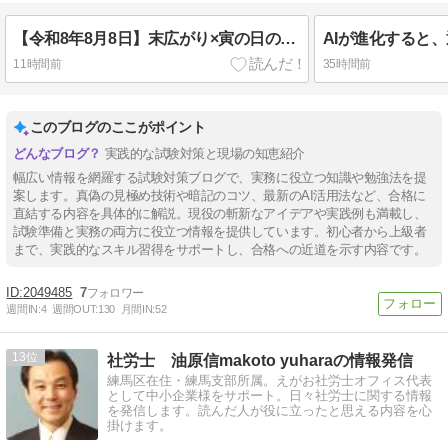
【令和8年8月8日】末広がり×寅の日の最強吉日に願掛け！社労士本試験へ向けた最後の「攻めと守り」
11時間前
35時間前
このブログのここがポイント
実践的な試験対策と現場の知恵紹介
幅広い情報を網羅する試験対策ブログで、実務に役立つ知識や勉強法を提
案します。真偽の見極め技術や暗記のコツ、最新のAI活用法など、合格に
直結する内容を具体的に解説。現役の斬新なアイデアや実践例も満載し、
試験準備と実務の両方に役立つ情報を提供しています。初心者から上級者
まで、実践的なスキル習得をサポートし、合格への近道を示す内容です。
2049485
7
週間IN:
4
週間OUT:
130
月間IN:
52
13
社労士 油原信makoto yuharaの情報発信
練馬区在住・練馬支部所属。えがお社労士オフィス代表
として中小企業様をサポート。日々社労士に関する情報
を発信します。読んだ人が役に立ったと思える内容を心
掛けます。