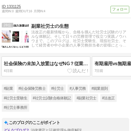
1331125
週間IN:
0
週間OUT:
16
月間IN:
4
28
副業社労士の生態
法改正の最新情報から、合格を掴んだ社労士試験のリア
ルな体験記、そして日々の労務管理で役立つ実践ノウハ
ウまで。このブログは、社労士受験生、現役社労士、そ
して経営者や中小企業の人事労務担当者の皆様にとっ
て、きっと役立つ情報が見つかる場所です。
社会保険の未加入放置はなぜNG？従業員の「入りたくない」にどう対応すべきか
4日前
7日前
#副業
#社会保険労務士
#社労士
#人事労務
#就業規則
#社労士受験生
#社労士試験合格体験記
#副業社労士
#法改正
#社労士事務所
このブログのここがポイント
法律遵守と証拠管理を徹底解説