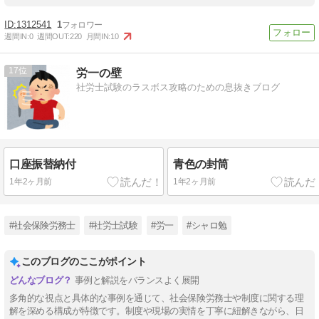
1312541
1
週間IN:
0
週間OUT:
220
月間IN:
10
17
労一の壁
社労士試験のラスボス攻略のための息抜きブログ
口座振替納付
青色の封筒
1年2ヶ月前
1年2ヶ月前
#社会保険労務士
#社労士試験
#労一
#シャロ勉
このブログのここがポイント
事例と解説をバランスよく展開
多角的な視点と具体的な事例を通じて、社会保険労務士や制度に関する理
解を深める構成が特徴です。制度や現場の実情を丁寧に紐解きながら、日