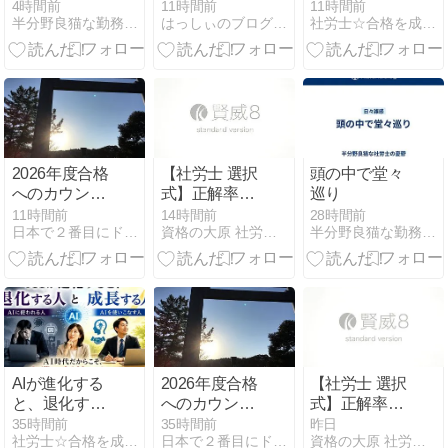
り×寅の日の
4時間前
11時間前
11時間前
半分野良猫な勤務社労士の憂鬱
はっしぃのブログ〜キラッキラの社労士目指します〜開業ま…
社労士☆合格を成し遂げるシャロ勉法
最強吉日に願
掛け！社労士
本試験へ向け
た最後の「攻
めと守り」
2026年度合格
【社労士 選択
頭の中で堂々
へのカウント
式】正解率
巡り
ダウン⑮～徴
45％！育児休
11時間前
14時間前
28時間前
日本で２番目にドＳな社労士試験対策
資格の大原 社労士ブログ
半分野良猫な勤務社労士の憂鬱
収法３－３
業等期間中の
免除【健保】
AIが進化する
2026年度合格
【社労士 選択
と、退化する
へのカウント
式】正解率
人と成長する
ダウン⑯～徴
69％！老齢給
35時間前
35時間前
昨日
社労士☆合格を成し遂げるシャロ勉法
日本で２番目にドＳな社労士試験対策
資格の大原 社労士ブログ
人 ☆ AI時代だ
収法３－２
付金の請求可