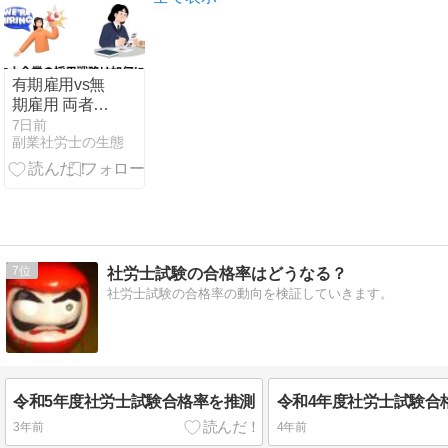
答速報確認ま
で完全実況
有期雇用vs無
期雇用 両者の
違い｜中小企
7日前
副業社労士の生態
業経営者が知
るべき本当の
メリット・デ
メリットと採
用戦略
7
社労士試験の合格率はどうなる？
社労士試験の合格率の動向を検証していきます。
令和5年度社労士試験合格率を推測
令和4年度社労士試験合
3年前
4年前