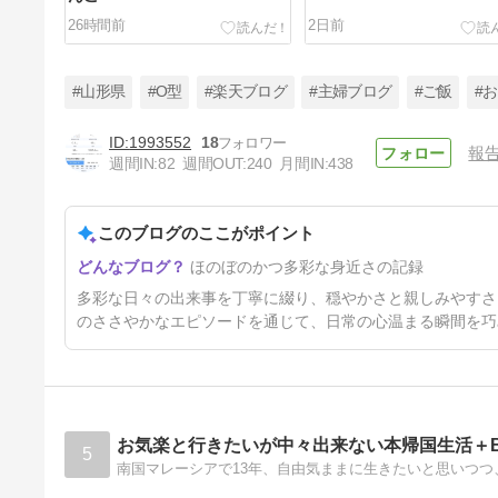
26時間前
2日前
#山形県
#O型
#楽天ブログ
#主婦ブログ
#ご飯
#
1993552
18
報
週間IN:
82
週間OUT:
240
月間IN:
438
濃い一日 お直し 〜 ブラックベ
リー 〜 夕顔
このブログのここがポイント
5日前
ほのぼのかつ多彩な身近さの記録
多彩な日々の出来事を丁寧に綴り、穏やかさと親しみやすさ
のささやかなエピソードを通じて、日常の心温まる瞬間を巧
お気楽と行きたいが中々出来ない本帰国生活＋
5