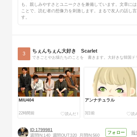
も、親しみやすさとユニークさを兼備しています。文章には
ことで、読む者の想像力を刺激します。まるで友人の話し言
す。
ちぇんちぇん大好き Scarlet
3
できごとやお猿たちのことを 書きます。大好きな韓国ドラ
MIU404
アンナチュラル
22時間前
3日前
1799981
報
週間IN:
140
週間OUT:
320
月間IN:
560