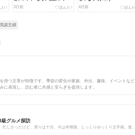
3日前
4日前
お気楽主婦
告
を持つ文章が特徴です。季節の変化や家族、外出、趣味、イベントなど
みに表現し、読む者に共感と安らぎを提供します。
B級グルメ探訪
南国マレーシアで13年、自由気ままに生きたいと思いつつ、忙しかったけど、実りは十分。今は本帰国、じっくりゆっくり玉手箱。