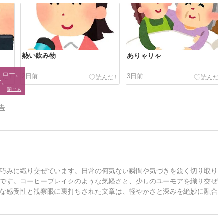
熱い飲み物
ありゃりゃ
ロー。

2日前
3日前
す。
閉じる
告
巧みに織り交ぜています。日常の何気ない瞬間や気づきを鋭く切り取り
です。コーヒーブレイクのような気軽さと、少しのユーモアを織り交ぜ
な感受性と観察眼に裏打ちされた文章は、軽やかさと深みを絶妙に融合