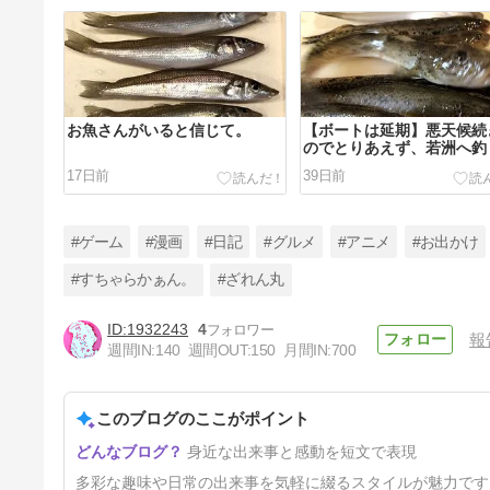
お魚さんがいると信じて。
【ボートは延期】悪天候続
のでとりあえず、若洲へ釣
行こう！
17日前
39日前
#ゲーム
#漫画
#日記
#グルメ
#アニメ
#お出かけ
#すちゃらかぁん。
#ざれん丸
1932243
4
報
ユースティア15周年なJAM
週間IN:
140
週間OUT:
150
月間IN:
700
Akihabaraへ行ってきた！
81日前
このブログのここがポイント
身近な出来事と感動を短文で表現
多彩な趣味や日常の出来事を気軽に綴るスタイルが魅力です