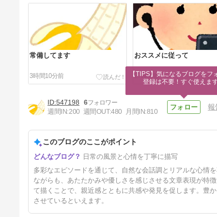
常備してます
おススメに従って
【TIPS】気になるブログをフォ
3時間10分前
27時間前
登録は不要！すぐ使えま
547198
6
報
週間IN:
200
週間OUT:
480
月間IN:
810
このブログのここがポイント
休養に徹した日曜日
日常の風景と心情を丁寧に描写
4日前
多彩なエピソードを通じて、自然な会話調とリアルな心情を
ながらも、あたたかみや優しさを感じさせる文章表現が特徴
て描くことで、親近感とともに共感や発見を促します。豊か
させているといえます。