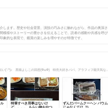
介します。歴史や社会背景、演技の巧みさに触れながら、作品の奥深さ
間模様やストーリーの豊かさを伝えることで、読者の感動や共感を呼び
印象的な表現で、鑑賞の楽しみを増やすのが特徴です。
店員さんの長女、一人暮らし社会人の息子、次女は家事手伝い(’-’*)♪ 黒猫よしこの回
トル
特筆すべき用事はないけ
ずんだバームクーヘン バウム
ど、、、、 もらい物おやつ
じゃなくて(?_?)