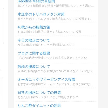
Redefine Meatの革新肉
3Dプリント植物性肉の特徴と販売展開についてどう思いますか？
水道水のトリハロメタン対策
発がん性のトリハロメタン除去方法についての投票です。
40代からの脂肪対策
お腹の脂肪を効果的に落とす方法についての投票
今日の散歩について
今日の散歩で感じたことと足の悩みについて
ブログに関する投票
ブログの内容や管理についての意見を教えてください
散歩の服装について
想(ФωФ) 特売大好きパパ、アラフィフ能天気な私(笑)の生活です
曇りの日の散歩での服装選びについて最適なアイデアは？
オーガニックヴィーガンアイス投票
おすすめの無添加ヴィーガンソイアイス、どれが気になる？
日常の困惑についての投票
あなたは日常のトラブルにどう対処しますか？
りんご酢ダイエットの効果