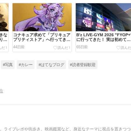
きな
コナキュア求めて「プリキュア
B'z LIVE-GYM 2026 "FYOP+
りに
プリティストア」へ行ってきた
に行ってきた！ 実は初めて横
よ！
浜アリーナで、ガチャガチャ
44日前
65日前
きた！ タンブラー買えなかっ
た！
#写真
#カレー
#はてなブログ
#読者登録歓迎
告
。ライブレポや街歩き、映画鑑賞など、身近なテーマに視点を置きつつ