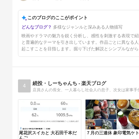
このブログのここがポイント
東京貧困女子-貧困なんて他人
多様なジャンルと深みある人物描写
事だと思ってた-
9日前
映画やドラマの魅力を鋭く分析し、感性を刺激する表現で紹
と普遍的なテーマを引き出しています。作品ごとに異なる人
起こすことを目指します。掘り下げた解説とシンプルながら
続投・しーちゃんち - 楽天ブログ
4
尾花沢スイカと 大石田千本だ
７月の三連休 象印電気ケ
んご