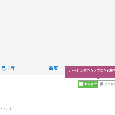
急上昇
新着
【Tips】記事の表示方法を変更
画像表示
文字表
いります。