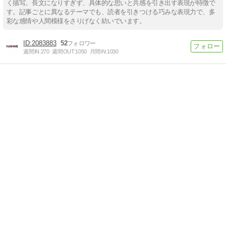
く描写。長文になりすぎず、具体的な思いと共感を引き出す表現が特徴で
す。記事ごとに異なるテーマでも、読者を引きつける巧みな表現力で、多
彩な感情や人間模様をさりげなく紡いでいます。
2083883
52
週間IN:
270
週間OUT:
1050
月間IN:
1030