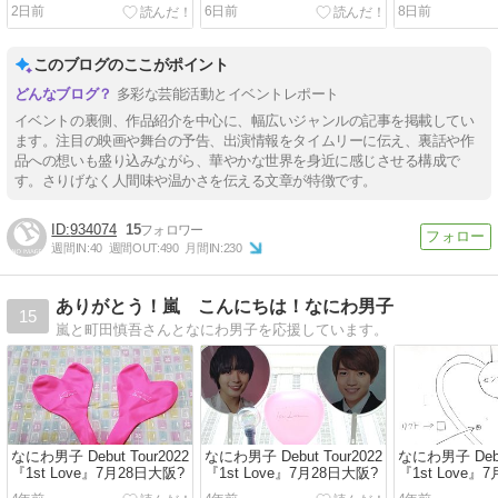
くんMUSIC EXPO LIVEコ
ロング対談
ピッチ動画・
2日前
6日前
8日前
メント動画ほかいろいろ
ねる#549
このブログのここがポイント
多彩な芸能活動とイベントレポート
イベントの裏側、作品紹介を中心に、幅広いジャンルの記事を掲載してい
ます。注目の映画や舞台の予告、出演情報をタイムリーに伝え、裏話や作
品への想いも盛り込みながら、華やかな世界を身近に感じさせる構成で
す。さりげなく人間味や温かさを伝える文章が特徴です。
934074
15
週間IN:
40
週間OUT:
490
月間IN:
230
ありがとう！嵐 こんにちは！なにわ男子
15
嵐と町田慎吾さんとなにわ男子を応援しています。
なにわ男子 Debut Tour2022
なにわ男子 Debut Tour2022
なにわ男子 Debut
『1st Love』7月28日大阪?
『1st Love』7月28日大阪?
『1st Love』