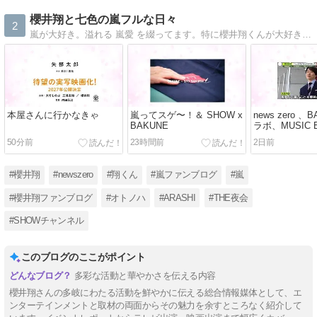
櫻井翔と七色の嵐フルな日々
2
嵐が大好き。溢れる 嵐愛 を綴ってます。特に櫻井翔くんが大好き、日々嵐の５人に癒されてます。
本屋さんに行かなきゃ
嵐ってスゲ〜！＆ SHOW x
news zero 
BAKUNE
ラボ、MUSIC E
2026 in TAI
50分前
23時間前
2日前
#櫻井翔
#newszero
#翔くん
#嵐ファンブログ
#嵐
#櫻井翔ファンブログ
#オトノハ
#ARASHI
#THE夜会
#SHOWチャンネル
このブログのここがポイント
多彩な活動と華やかさを伝える内容
櫻井翔さんの多岐にわたる活動を鮮やかに伝える総合情報媒体として、エ
ンターテインメントと取材の両面からその魅力を余すところなく紹介して