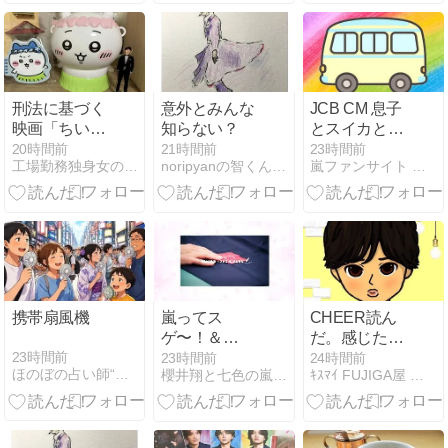
力派女優とし
なかった理由
て活躍する彼
についても紹
女の学歴につ
介
いてご紹介！
刑法に基づく
意外とみんな
JCB CM 息子
映画「ちいか
知らない？
とスイカと篇
わ」の登場人
二宮和也 ／ 友
20時間前
21時間前
23時間前
工場勤務独身女の日記
noripyanの智くん日記
嵐ファンサイト 情報＆データベース
物たちの検証
だちと花火と
篇 川口春奈 ／
タッチで簡単
本編
携帯扇風機
嵐ってス
CHEER読ん
ゲ〜！＆
だ。感じたこ
SHOW x
とをつらつら
23時間前
23時間前
24時間前
ほのぼの占い師“村野大衡”
櫻井翔と七色の嵐フルな日々
ｷｽﾏｲ FUJIGA屋 藤ヶ谷太輔観察ブログ
BAKUNE
と…