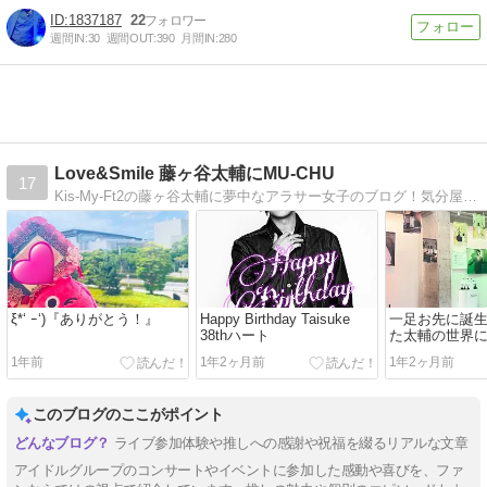
1837187
22
週間IN:
30
週間OUT:
390
月間IN:
280
Love&Smile 藤ヶ谷太輔にMU-CHU
17
Kis-My-Ft2の藤ヶ谷太輔に夢中なアラサー女子のブログ！気分屋更新で、気分でいきなりロケ地巡りしたりします(´∀｀*)
ξ*‘ ｰ‘)『ありがとう！』
Happy Birthday Taisuke
一足お先に誕
38thハート
た太輔の世界
て…
1年前
1年2ヶ月前
1年2ヶ月前
このブログのここがポイント
ライブ参加体験や推しへの感謝や祝福を綴るリアルな文章
アイドルグループのコンサートやイベントに参加した感動や喜びを、ファ