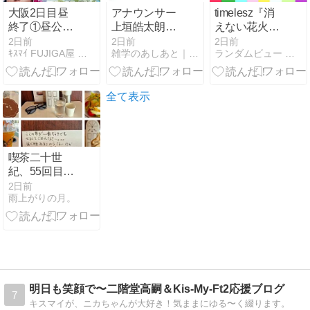
大阪2日目昼
アナウンサー
timelesz『消
終了①昼公演
上垣皓太朗の
えない花火』
行ってきた！
学歴は？入社
初週売上は前
2日前
2日前
2日前
ｷｽﾏｲ FUJIGA屋 藤ヶ谷太輔観察ブログ
雑学のあしあと｜芸能界の最新トピックを、もっと身近に。
ランダムビュー セレクト
2年目にも関
作比大幅減、
わらず、ベテ
それでも新メ
ランの風格を
ンバー加入前
漂わせる彼の
より増えてい
全て表示
学生時代につ
る
いて紹介
喫茶二十世
紀、55回目
【2-38】
2日前
雨上がりの月。
@2026.8.4。
明日も笑顔で〜二階堂高嗣＆Kis-My-Ft2応援ブログ
7
キスマイが、ニカちゃんが大好き！気ままにゆる〜く綴ります。