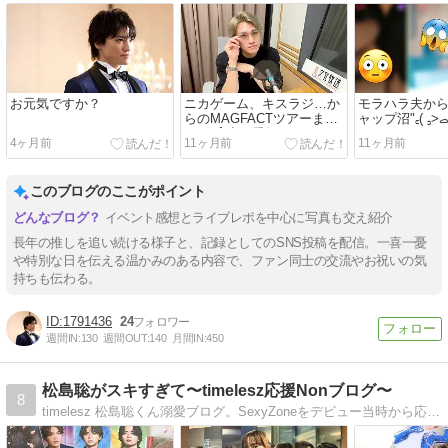
お元気ですか？
ニカゲーム、キスラジ…か
モラハラ夫か
らのMAGFACTツアーまと
め♬.*ﾟ少し愛知
4ヶ月前
11ヶ月前
11ヶ月前
このブログのここがポイント
イベント感想とライブレポを中心に写真も交え紹介
長年の推しを追い続ける様子と、記録としてのSNS投稿を配信。一喜一憂
や特別な日を伝える温かみのある内容で、ファン同士の交流やお祝いの気
持ちも伝わる。
1791436
24
週間IN:
130
週間OUT:
140
月間IN:
450
松島聡がスキすぎて〜timelesz応援Nonブログ〜
8
timelesz 松島聡くん溺愛ブログ。SexyZoneをデビュー当時から応援。掛け持ち無し。聴覚障がいのツインズとともにテッペン目指す彼らにどこまでもついて行きます(重)