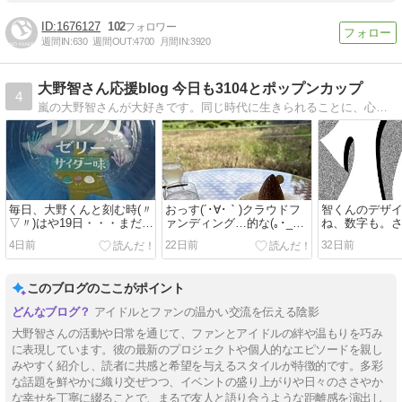
1676127
102
週間IN:
630
週間OUT:
4700
月間IN:
3920
大野智さん応援blog 今日も3104とポップンカップ
4
嵐の大野智さんが大好きです。同じ時代に生きられることに、心から感謝しています(*´ー｀*)
毎日、大野くんと刻む時(〃
おっす(´･∀･｀)クラウドフ
智くんのデザ
▽〃)はや19日・・・まだ
ァンディング…的な(｡･_･｡)
ね、数字も。
19日？しあわせ増幅中～♪
みんなで作る『大野智の島
ンまで、あと1
4日前
22日前
32日前
「さと島』
ぐ あと9日！
このブログのここがポイント
アイドルとファンの温かい交流を伝える陰影
大野智さんの活動や日常を通じて、ファンとアイドルの絆や温もりを巧み
に表現しています。彼の最新のプロジェクトや個人的なエピソードを親し
みやすく紹介し、読者に共感と希望を与えるスタイルが特徴的です。多彩
な話題を鮮やかに織り交ぜつつ、イベントの盛り上がりや日々のささやか
な幸せを丁寧に綴ることで、まるで友人と語り合うような距離感を演出し