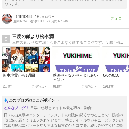
ています。
1810489
49
週間IN:
290
週間OUT:
1070
月間IN:
1240
三度の飯より松本潤
5
三度の飯より松本潤くんをこよなく愛するブログです。妄想小説を再開致しました。
熊本地震から1週間
映画やらなんやら楽しみい
8/8の8:30
っぱい
2日前
8日前
19日前
このブログのここがポイント
日常の感動とアイドル愛を巧みに融合
日々の出来事やエンターテインメントの感動を鋭くつづることで、読者の
心に深く届くよう工夫されています。特にアイドルやジャニーズファンの
共感を呼ぶエピソードやリアルな日常のひとコマを、親しみやすく時に熱