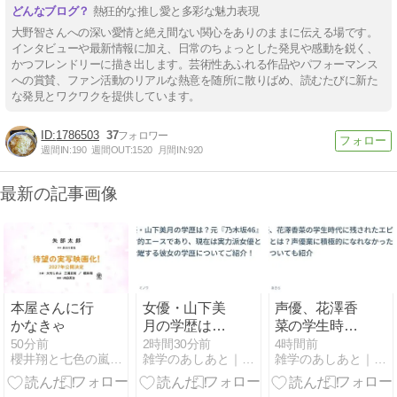
熱狂的な推し愛と多彩な魅力表現
大野智さんへの深い愛情と絶え間ない関心をありのままに伝える場です。
インタビューや最新情報に加え、日常のちょっとした発見や感動を鋭く、
かつフレンドリーに描き出します。芸術性あふれる作品やパフォーマンス
への賞賛、ファン活動のリアルな熱意を随所に散りばめ、読むたびに新た
な発見とワクワクを提供しています。
1786503
37
週間IN:
190
週間OUT:
1520
月間IN:
920
最新の記事画像
本屋さんに行
女優・山下美
声優、花澤香
かなきゃ
月の学歴は？
菜の学生時代
元『乃木坂
に残されたエ
50分前
2時間30分前
4時間前
櫻井翔と七色の嵐フルな日々
雑学のあしあと｜芸能界の最新トピックを、もっと身近に。
雑学のあしあと｜芸能界の最新トピックを、もっと身近に。
46』の絶対的
ピソードと
エースであ
は？声優業に
り、現在は実
積極的になれ