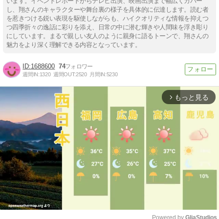
います。イベントレポートからテレビ出演、映画出演まで幅広くカバー
し、翔さんのキャラクターや舞台裏の様子を具体的に伝達します。読む者
を惹きつける鋭い表現を駆使しながらも、ハイクオリティな情報を抑えつ
つ四季折々の逸話に彩りを添え、日常の中に潜む輝きや人間味を浮き彫り
にしています。まるで親しい友人のように親身に語るトーンで、翔さんの
魅力をより深く理解できる内容となっています。
1688600
74
週間IN:
1320
週間OUT:
2520
月間IN:
5230
もっと見る
arrow_forward_ios
Powered by 
GliaStudios