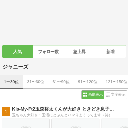
人気
フォロー数
急上昇
新着
ジャニーズ
1〜30位
31〜60位
61〜90位
91〜120位
121〜150位
画像表示
文字表示
Kis-My-Ft2玉森裕太くんが大好き ときどき息子…
1
玉ちゃん大好き！玉沼にとぷんとハマりまくってます（笑）