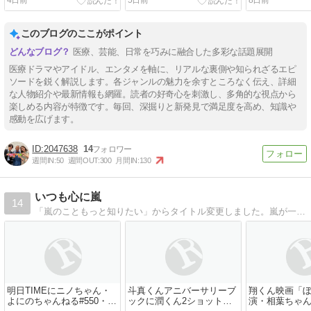
このブログのここがポイント
医療、芸能、日常を巧みに融合した多彩な話題展開
医療ドラマやアイドル、エンタメを軸に、リアルな裏側や知られざるエピ
ソードを鋭く解説します。各ジャンルの魅力を余すところなく伝え、詳細
な人物紹介や最新情報も網羅。読者の好奇心を刺激し、多角的な視点から
楽しめる内容が特徴です。毎回、深掘りと新発見で満足度を高め、知識や
感動を広げます。
2047638
14
週間IN:
50
週間OUT:
300
月間IN:
130
いつも心に嵐
14
「嵐のこともっと知りたい」からタイトル変更しました。嵐が一番大好き、そしてジャニーズ大好きな、ニノ担まるるんのブログです。
明日TIMEにニノちゃん・
斗真くんアニバーサリーブ
翔くん映画「
よにのちゃんねる#550・翔
ックに潤くん2ショット＆
演・相葉ちゃ