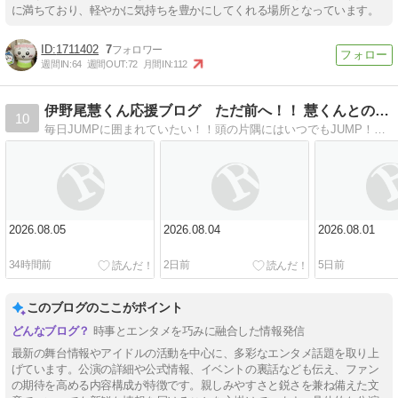
に満ちており、軽やかに気持ちを豊かにしてくれる場所となっています。
1711402
7
週間IN:
64
週間OUT:
72
月間IN:
112
伊野尾慧くん応援ブログ ただ前へ！！ 慧くんとの幸せLife
10
毎日JUMPに囲まれていたい！！頭の片隅にはいつでもJUMP！慧くんのこと、JUMPくんのこと、毎日のちょっとした出来事を書いています( ´∀｀)
2026.08.05
2026.08.04
2026.08.01
34時間前
2日前
5日前
このブログのここがポイント
時事とエンタメを巧みに融合した情報発信
最新の舞台情報やアイドルの活動を中心に、多彩なエンタメ話題を取り上
げています。公演の詳細や公式情報、イベントの裏話なども伝え、ファン
の期待を高める内容構成が特徴です。親しみやすさと鋭さを兼ね備えた文