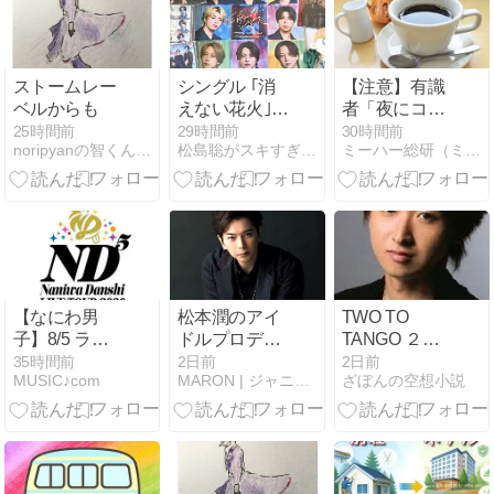
ストームレー
シングル ｢消
【注意】有識
ベルからも
えない花火｣ 1
者「夜にコー
位 おめでと
ヒー飲むの眠
25時間前
29時間前
30時間前
noripyanの智くん日記
松島聡がスキすぎて〜timelesz応援Nonブログ〜
ミーハー総研（ミーハー総合研究所）
う！
れなくなる
ぞ」←こ
れ・・・・
【なにわ男
松本潤のアイ
TWO TO
子】8/5 ライ
ドルプロデュ
TANGO ２４
ブツアー
ース企画が進
８ 和７７
35時間前
2日前
2日前
MUSIC♪com
MARON | ジャニーズの話題・最新情報をお届け
ざぼんの空想小説
2026「ND⁵」
行中？大手配
横浜アリーナ
信サービスと
初日 セトリ＆
タッグでMJ版
レポ まとめ
タイプロ始動
か