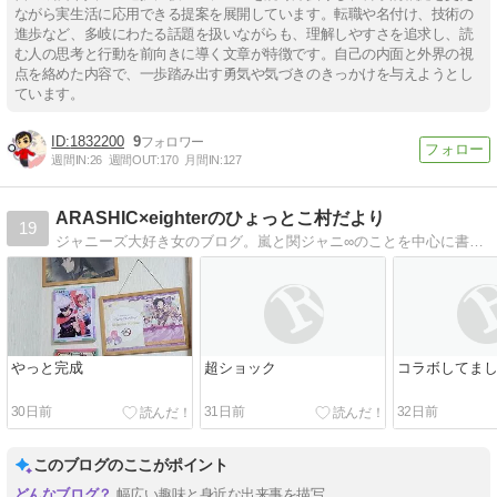
ながら実生活に応用できる提案を展開しています。転職や名付け、技術の
進歩など、多岐にわたる話題を扱いながらも、理解しやすさを追求し、読
む人の思考と行動を前向きに導く文章が特徴です。自己の内面と外界の視
点を絡めた内容で、一歩踏み出す勇気や気づきのきっかけを与えようとし
ています。
1832200
9
週間IN:
26
週間OUT:
170
月間IN:
127
ARASHIC×eighterのひょっとこ村だより
19
ジャニーズ大好き女のブログ。嵐と関ジャニ∞のことを中心に書いてるので、ファンの方は遊びに来てね。
やっと完成
超ショック
コラボしてま
30日前
31日前
32日前
このブログのここがポイント
幅広い趣味と身近な出来事を描写