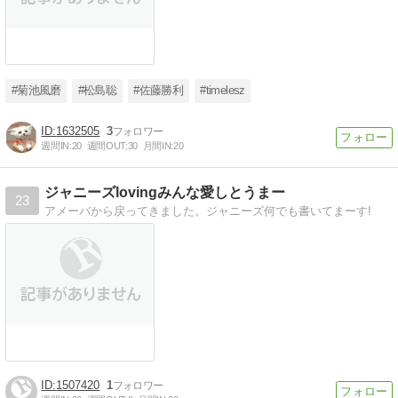
#菊池風磨
#松島聡
#佐藤勝利
#timelesz
1632505
3
週間IN:
20
週間OUT:
30
月間IN:
20
ジャニーズlovingみんな愛しとうまー
23
アメーバから戻ってきました。ジャニーズ何でも書いてまーす!
1507420
1