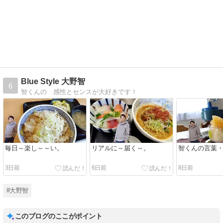
Blue Style 大野智
6
智くんの 感性とセンスが大好きです！
毎日～楽し～～い。
リアルに～届く～。
智くんの言葉
3日前
6日前
8日前
#大野智
このブログのここがポイント