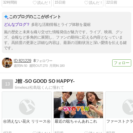
32時間前
15日前
22日前
このブログのここがポイント
多彩な活動情報とライブ体験を凝縮
嵐の歴史と未来を織り交ぜた情報発信が魅力です。ライブ、映画、グッ
ズ、会報など多角的に展開し、ファンの期待に応える内容となっていま
す。高頻度の更新と詳細な内容は、最新の活動状況と深い愛情を伝える鍵
です。
821229
8
週間IN:
50
週間OUT:
270
月間IN:
180
J館 -SO GOOD SO HAPPY-
13
timelesz松島聡くんに憧れて
㊗消えない花火 リリース㊗
最近の聡ちゃんあれこれ
ファーストク
4日前
5日前
8日前