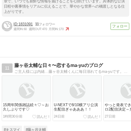
章で、いつでも新鮮な情報を届けることを心掛けています。具体的な公演
日程や裏事情をリアルに伝えることで、華やかな世界への橋渡しとなる仕
上がりです。
1831091
11
週間IN:
60
週間OUT:
470
月間IN:
170
藤ヶ谷太輔な日々〜恋するma-yuのブログ
11
ご主人様には内緒…藤ヶ谷太輔くんに毎日溺れてるma-yuです。間違っていてもキミを愛してる…その言葉だけで生きていける。
15周年関係雑誌続々♡～お
U-NEXTで8/10横アリ公演
やっと発表で
久しぶりです♡
生配信ぎゃあああ！！
ロ2配信決定～
らむ0710
1時間30分前
24日前
27日前
#キスマイ
#藤ヶ谷太輔