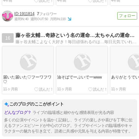
4年前
4年前
4年前
1911814
7
週間IN:
40
週間OUT:
50
月間IN:
220
藤ヶ谷太輔…奇跡という名の運命…太ちゃんの運命girl…
16
藤ヶ谷太輔こよなく大好き！毎日頑張れるのは…毎日元気でいれるのは全部太ちゃんのお陰…太ちゃんがいてくれるから…さぉリンゴはいます！
届いた届いた♡フーワフワ
油そばでーぶいでーwww
ありがとうで
♡
11ヶ月前
11ヶ月前
11ヶ月前
このブログのここがポイント
ライブの臨場感と細やかな感情表現が光る内容
多くの公演やイベントを温かく記録し、ライブの楽しさや喜びを丁寧に伝
えるファンエピソードが中心のブログ。ライブやイベントの臨場感やキャ
ラクターの魅力を引き立て、読者に共感や元気を与える内容が特徴です。