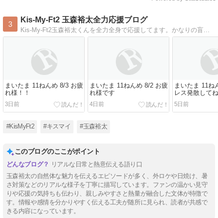
Mute
Kis-My-Ft2 玉森裕太全力応援ブログ
3
Kis-My-Ft2玉森裕太くんを全力全身で応援してます。かなりの盲目ですがよろしくお願いします
まいたま 11ねんめ 8/3 お疲
まいたま 11ねんめ 8/2 お疲
まいたま 11ねん
れ様！！
れ様です
レス発散して
3日前
4日前
5日前
#KisMyFt2
#キスマイ
#玉森裕太
このブログのここがポイント
リアルな日常と熱意伝える語り口
玉森裕太の自然体な魅力を伝えるエピソードが多く、外ロケや日焼け、暑
さ対策などのリアルな様子を丁寧に描写しています。ファンの温かい見守
りや応援の気持ちも伝わり、親しみやすさと熱量が融合した文体が特徴で
す。情報や感情を分かりやすく伝える工夫が随所に見られ、読者が共感で
きる内容になっています。