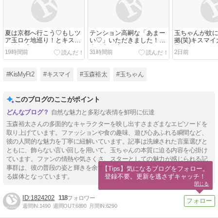
夏は京都へ行こう♡もしツ
テンション高嗣な「あまー
玉ちゃんが蚊
ア玉ロケ地巡り！とキスマ
い♡」いただきました！8/5
拠(笑)キスマ
イ情報盛りだくさん＆8/5ま
大阪夜公演
勤動画
19時間前
31時間前
2日前
いたま
#KisMyFt2
#キスマイ
#玉森裕太
#玉ちゃん
このブログのここがポイント
自然な魅力と多彩な表情を鮮明に伝達
玉森裕太さんの多面的なキャラクターを映し出すさまざまなエピソードを
取り上げています。ファッションや食の趣味、遊び心あふれる瞬間など、
彼の人間的な魅力を丁寧に紐解いています。記事は洗練された言葉選びと
ともに、飾らない言い回しを用いて、玉ちゃんの本質に迫る内容を心掛け
ています。ファンの情熱や気さくさ、スターとしての魅力が感じられる記
事群は、彼の普段の姿と輝きを余すところなく伝え、自然と惹きつけられ
【Tips】気になるブログをフォロー。

登録不要。更新を逃さずキャッチ！
る媒体となっています。
閉じる
1824202
118
週間IN:
1490
週間OUT:
6890
月間IN:
6290