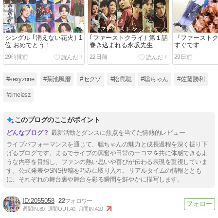
シングル ｢消えない花火｣ 1
｢ファーストクライ｣ 第１話
『ファースト
位 おめでとう！
巻き込まれる永坂先生
すぐです
29時間前
22日前
29日前
#sexyzone
#菊池風磨
#セクゾ
#松島聡
#聡ちゃん
#佐藤勝利
#timelesz
このブログのここがポイント
最新活動とダンスに焦点を当てた情熱的レビュー
ライブパフォーマンスを通じて、聡ちゃんの魅力と成長過程を深く掘り下
げるブログです。まるでライブの興奮や日常の一コマを共に体感できるよ
うな内容を目指し、ファンの熱い思いや喜びが伝わる表現を重視していま
す。公式発表やSNS投稿を巧みに取り入れ、リアルタイムの情報ととも
に、それぞれの舞台裏や舞台を彩る瞬間を鮮やかに描写します。
2055058
22
週間IN:
80
週間OUT:
40
月間IN:
420