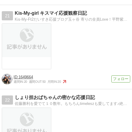
Kis-My-girl キスマイ応援観察日記
21
Kis-My-Ft2だいすき応援ブログ玉ヶ谷 寄りの全員Love！平野紫耀くんにぞっこん(*´∀｀)岸くんをはじめJr.大好き!!うがままに愛を叫んでます(笑)
1649664
週間IN:
20
週間OUT:
50
月間IN:
20
しょり担おばちゃんの密かな応援日記
22
佐藤勝利を愛でて１０数年。もちろんtimeleszも愛してます♪絶賛娘とともに応援中。地方からひっそり不定期すぎるタイミングで愛さけびます！