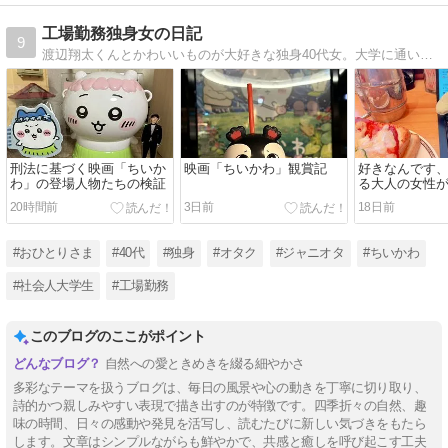
工場勤務独身女の日記
9
渡辺翔太くんとかわいいものが大好きな独身40代女。大学に通い始めました。
刑法に基づく映画「ちいか
映画「ちいかわ」観賞記
好きなんです
わ」の登場人物たちの検証
る大人の女性
20時間前
3日前
18日前
#おひとりさま
#40代
#独身
#オタク
#ジャニオタ
#ちいかわ
#社会人大学生
#工場勤務
このブログのここがポイント
自然への愛ときめきを綴る細やかさ
多彩なテーマを扱うブログは、毎日の風景や心の動きを丁寧に切り取り、
詩的かつ親しみやすい表現で描き出すのが特徴です。四季折々の自然、趣
味の時間、日々の感動や発見を活写し、読むたびに新しい気づきをもたら
します。文章はシンプルながらも鮮やかで、共感と癒しを呼び起こす工夫