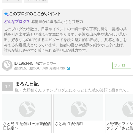
このブログのここがポイント
感情豊かに綴る温かさと共感力
このブログの特徴は、日常やイベントの一瞬一瞬を丁寧に綴り、読者の共
感を引き出す温もり溢れる文章にあります。身近な出来事や懐かしい思い
出、好きなものに関するエピソードを鋭く魅力的に表現し、共感と癒しを
与える内容構成となっています。他者の喜びや感動を細やかに拾い上げ、
誰もが親しみやすく感じられる語り口が魅力です。
1963445
42
週間IN:
50
週間OUT:
460
月間IN:
430
まろん日記
12
嵐・大野智くんファンブログふにゃっとした彼の笑顔で癒されていま〜す。
さと島 生配信#1〜振替配信
さと島 生配信#1
大野智オフィ
日決定〜
クラブ「さと島 
JIMA」