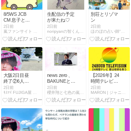
8/5WS JCB
生配信の予定
別荘とリゾマ
CM 息子とス
が来たね♡
ン
イカと篇 二宮
2日前
2日前
2日前
嵐ファンサイト 情報＆データベース
noripyanの智くん日記
ほのぼの占い師“村野大衡”
和也 ／ 友だち
と花火と篇 川
口春奈 ／ タッ
チ
大阪2日目昼
news zero 、
【2026年】24
終了②6人の
BAKUNEとコ
時間テレビの
キズナと強い
ラボ、MUSIC
タイムテーブ
2日前
2日前
2日前
ｷｽﾏｲ FUJIGA屋 藤ヶ谷太輔観察ブログ
櫻井翔と七色の嵐フルな日々
MARON | ジャニーズの話題・最新情報をお届け
覚悟
EXPO LIVE
ルと出演者情
2026 in TAIPEI
報一覧！放送
の挨拶動画
内容も随時更
新！