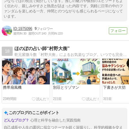
ンならではの視点で紹介しています。推しの魅力や個別のエピソードもよ
く伝わり、親しみやすさと熱意が詰まった内容です。気軽に日常の中のフ
ァンダムを楽しめる一方、仲間とのつながりも感じられるページになって
います。
1975096
9
週間IN:
30
週間OUT:
140
月間IN:
220
ほのぼの占い師“村野大衡”
18
乾元紫微斗数「村野大衡」によるお気楽なブログ。いつでも完全マイウェイ！
携帯扇風機
別荘とリゾマン
下書きが大切
23時間前
2日前
3日前
このブログのここがポイント
心理と科学を融合した実践指南
自己成長や人生の選択に役立つテーマを鋭く深掘りし、科学的根拠を交え