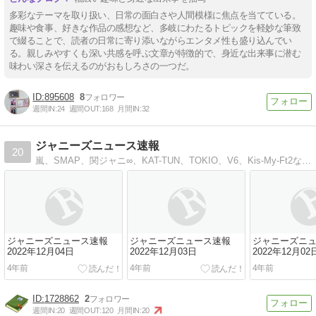
多彩なテーマを取り扱い、日常の面白さや人間模様に焦点を当てている。
趣味や食事、好きな作品の感想など、多岐にわたるトピックを軽妙な筆致
で綴ることで、読者の日常に寄り添いながらエンタメ性も盛り込んでい
る。親しみやすくも深い共感を呼ぶ文章が特徴的で、身近な出来事に潜む
味わい深さを伝えるのがおもしろさの一つだ。
895608
8
週間IN:
24
週間OUT:
168
月間IN:
32
ジャニーズニュース速報
20
嵐、SMAP、関ジャニ∞、KAT-TUN、TOKIO、V6、Kis-My-Ft2などジャニーズ情報を速報でお届け
ジャニーズニュース速報
ジャニーズニュース速報
ジャニーズニ
2022年12月04日
2022年12月03日
2022年12月02
4年前
4年前
4年前
1728862
2
週間IN:
20
週間OUT:
120
月間IN:
20