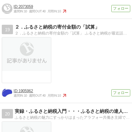
2073059
週間IN:
10
週間OUT:
40
月間IN:
10
２．ふるさと納税の寄付金額の「試算」
19
２．ふるさと納税の寄付金額の「試算」 ふるさと納税が最近話題になってきてます。 皆さんも寄付して＆税金が浮いて＆美味しいもの貰ってが楽しみだと思います しか…
1905962
週間IN:
10
週間OUT:
40
月間IN:
10
実録・ふるさと納税入門・・・ふるさと納税の達人目指して
20
ふるさと納税の魅力にすっかりはまったアラフォー共働き主婦です。おすすめ、感想、ランキング、還元率などお役立ち情報を発信していきます。