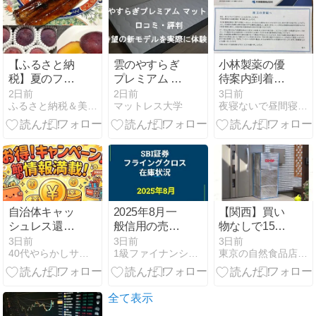
引）
【ふるさと納
雲のやすらぎ
小林製薬の優
税】夏のフル
プレミアム マ
待案内到着。
ーツ！高級プ
ットレスIIの口
今回の目玉も
2日前
2日前
3日前
ふるさと納税＆美食酒ブログ
マットレス大学
夜寝ないで昼間寝て築く資産
ラム『貴陽』
コミ・評判｜
アウトレッ
と大人気鰻楽
待望の新モデ
ト!?内容は⁉
のうなぎ
ルを実際に体
験！
自治体キャッ
2025年8月一
【関西】買い
シュレス還元
般信用の売り
物なしで15時
で3,000pt！
在庫状況 SBI
間浮く！コー
3日前
3日前
3日前
40代やらかしサラリーマンの節約・資産形成
1級ファイナンシャルプランナーの副収入と節約
東京の自然食品店 穀s KOKUZU
2026年7月の
証券フライン
プの宅配でワ
WAON POINT
グクロス（優
ンオペ解放
獲得実績まと
待クロス取
め【4,324pt】
引）
全て表示