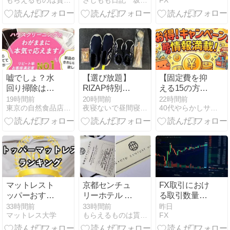
もらえるものは貰っちゃおっ！
さしもも日記 坂の上の雲松山市から
FX
ラケーキ
方法
嘘でしょ？水
【選び放題】
【固定費を抑
回り掃除はプ
RIZAP特別優
える15の方法
ロに任せて時
待券
⑧】通信費を
19時間前
20時間前
22時間前
東京の自然食品店 穀s KOKUZU
夜寝ないで昼間寝て築く資産
40代やらかしサラリーマンの節約・資産形成
間も心も劇的
最適化する
スッキリ
——スマホ回
線と光回線を
同時に見直す
マットレスト
京都センチュ
FX取引におけ
ッパーおすす
リーホテル ア
る取引数量の
めランキング
イス
基本と必要資
33時間前
33時間前
昨日
マットレス大学
もらえるものは貰っちゃおっ！
FX
10選と選び方
金の計算方法
【ニトリのト