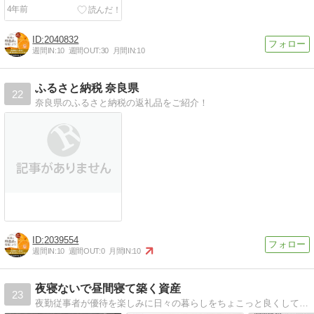
ザ・プレミアム・モルツ
4年前
2040832
週間IN:
10
週間OUT:
30
月間IN:
10
ふるさと納税 奈良県
22
奈良県のふるさと納税の返礼品をご紹介！
2039554
週間IN:
10
週間OUT:
0
月間IN:
10
夜寝ないで昼間寝て築く資産
23
夜勤従事者が優待を楽しみに日々の暮らしをちょこっと良くしていく…そんな家族の様子を綴るブログかもしれません。