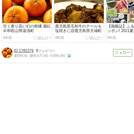
甘く香り高い幻の柑橘 麗紅
鹿児島黒毛和牛のテールを
【掲載誌】ふ
＠和歌山県湯浅町
塩焼きに@鹿児島県天城町
ッポン! 2021夏秋
4年前
4年前
4年前
1785379
9
週間IN:
60
週間OUT:
180
月間IN:
300