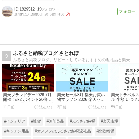
1829512
19
週間IN:
10
週間OUT:
70
月間IN:
50
ふるさと納税ブログ さとれぽ
9
ふるさと納税ブログ。リピートしているおすすめの返礼品と楽天でよかったおしゃれな雑貨を紹介しています。
楽天ブランドデー2026 7月
楽天セール8月 楽天お買い
楽天トラベル
開催！sk2 ポイント20倍 資
物マラソン 2026 楽天セー
ル 半額 いつ？2
生堂 化粧品セール！楽天ブ
ル カレンダーとお得なイベ
新 楽天トラベ
11日前
3日前
59日前
ランドデーはいつ？
ント！
攻略法
#インテリア
#雑貨
#無印良品
#ふるさと納税
#楽天市場
#キッチン用品
#オススメのふるさと納税返礼品
#北欧雑貨