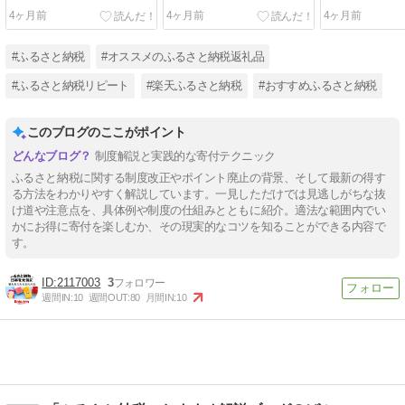
4ヶ月前
4ヶ月前
4ヶ月前
#ふるさと納税
#オススメのふるさと納税返礼品
#ふるさと納税リピート
#楽天ふるさと納税
#おすすめふるさと納税
このブログのここがポイント
制度解説と実践的な寄付テクニック
ふるさと納税に関する制度改正やポイント廃止の背景、そして最新の得す
る方法をわかりやすく解説しています。一見しただけでは見逃しがちな抜
け道や注意点を、具体例や制度の仕組みとともに紹介。適法な範囲内でい
かにお得に寄付を楽しむか、その現実的なコツを知ることができる内容で
す。
2117003
3
週間IN:
10
週間OUT:
80
月間IN:
10