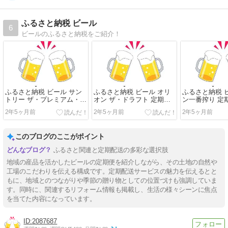
ふるさと納税 ビール
6
ビールのふるさと納税をご紹介！
ふるさと納税 ビール サン
ふるさと納税 ビール オリ
ふるさと納税 
トリー ザ・プレミアム・モ
オン ザ・ドラフト 定期便
ン一番搾り 定期
ルツ 3ヶ月 定期便
6回
2年5ヶ月前
2年5ヶ月前
2年5ヶ月前
このブログのここがポイント
ふるさと関連と定期配送の多彩な選択肢
地域の産品を活かしたビールの定期便を紹介しながら、その土地の自然や
工場のこだわりを伝える構成です。定期配送サービスの魅力を伝えるとと
もに、地域とのつながりや季節の贈り物としての位置づけも強調していま
す。同時に、関連するリフォーム情報も掲載し、生活の様々シーンに焦点
を当てた内容になっています。
2087687