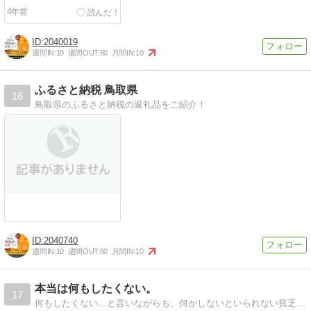
グバレー
4年前
2040019
週間IN:
10
週間OUT:
60
月間IN:
10
ふるさと納税 鳥取県
16
鳥取県のふるさと納税の返礼品をご紹介！
2040740
週間IN:
10
週間OUT:
60
月間IN:
10
本当は何もしたくない。
17
何もしたくない…と言いながらも、何かしないといられない貧乏性の日記。美術館めぐり、旅行など。美味しいものが大好きなＯＬが、ふるさと納税でも、あれこれ、綴ります。