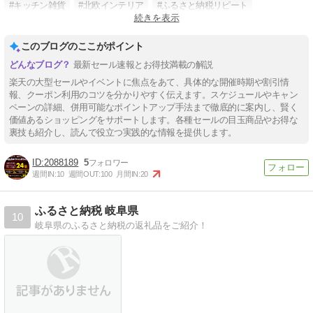
#キッチン雑貨
#北欧インテリア
#ふるさと納税リピート
続きを表示
#楽天ふるさと納税
このブログのここがポイント
最新セール速報とお得技満載の解説
楽天の大型セールやイベントに焦点をあて、具体的な開催時期や割引情
報、クーポン利用のコツを分かりやすく伝えます。スケジュールやキャン
ペーンの詳細、併用可能なポイントアップ手法まで徹底的に案内し、賢く
価値あるショッピングをサポートします。各種セールの目玉商品やお得な
裏技も紹介し、読んで役立つ実践的な情報を提供します。
2088189
5
週間IN:
10
週間OUT:
100
月間IN:
20
ふるさと納税 岐阜県
10
岐阜県のふるさと納税の返礼品をご紹介！