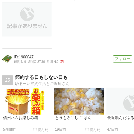
1900047
週間IN:
9
週間OUT:
36
月間IN:
9
節約する日もしない日も
25
ゆるーい節約生活とご近所さん
信州ハムお楽しみ箱
とうもろこし ごはん
最近頼んだふ
5時間前
19日前
47日前