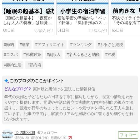
【睡眠の超基本】「夜更か
宿泊学習の準備から「ベッ
不快でイライ
しは大人の特権」は錯覚？
ド転落」「集団行動のスト
「その場を捨
21時就寝の結果
レス」まで解説！
爽快感を得た
60日前
61日前
65日前
#節約
#副業
#アフィリエイト
#ランキング
#ふるさと納税
#コスパ
#節税対策
#副収入
#楽天ふるさと納税
#節税
#節約生活
#節約術
このブログのここがポイント
実体験と裏付けを重視した情報発信
40代の夫婦と子どもたちの日常を丁寧に描写しながら、役立つ情報をわか
りやすく提供します。育児や生活に役立つ実践的な内容を独自の視点で深
掘りし、読者が日常のちょっとしたヒントや気づきを得られる工夫を施し
ています。記事の中では、家族のリアルな経験や心に響くきめ細やかな解
説が魅力です。
2093309
6
週間IN:
30
週間OUT:
90
月間IN:
190