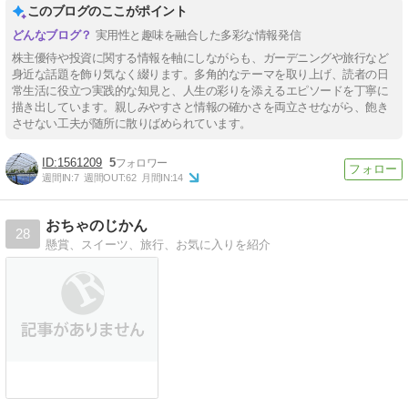
このブログのここがポイント
実用性と趣味を融合した多彩な情報発信
株主優待や投資に関する情報を軸にしながらも、ガーデニングや旅行など
身近な話題を飾り気なく綴ります。多角的なテーマを取り上げ、読者の日
常生活に役立つ実践的な知見と、人生の彩りを添えるエピソードを丁寧に
描き出しています。親しみやすさと情報の確かさを両立させながら、飽き
させない工夫が随所に散りばめられています。
1561209
5
週間IN:
7
週間OUT:
62
月間IN:
14
おちゃのじかん
28
懸賞、スイーツ、旅行、お気に入りを紹介