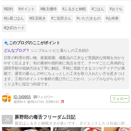
#節約
#ポイント
#株主優待
#ふるさと納税
#ごはん
#おうち
#お昼ごはん
#目玉焼き
#ご近所さん
#いただきもの
#お米券
#QUOカード
このブログのここがポイント
シンプルレシピと暮らしの工夫紹介
日常の料理や買い物、家庭菜園、備蓄品の工夫など実践的な情報を分かり
やすく伝えます。旬の素材や節約術に焦点を当て、テーマごとに具体的な
調理手順や収納方法を丁寧に解説。手軽に実践できるコツやアイデアが満
載で、通常の暮らしの中にちょっとした工夫を取り入れたい方を惹きつけ
ます。工程のポイントや食材の選び方にこだわり、シンプルながらもやり
くり上手に役立つ内容です。
349955
10
週間IN:
8
週間OUT:
64
月間IN:
30
豚野郎の毒舌フリーダム日記
26
最近はふるさと納税ネタが多いです。ダイエットしたり社会に対して愚痴ったり、日々思うことを書いてみたり。ショモモンですがよろしくお願いいたします。