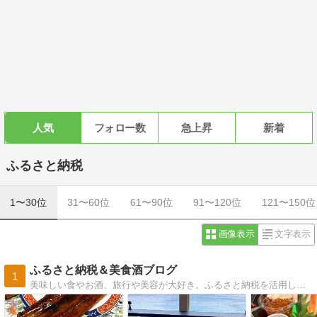
人気
フォロー数
急上昇
新着
ふるさと納税
1〜30位
31〜60位
61〜90位
91〜120位
121〜150位
画像表示
文字表示
ふるさと納税＆美食酒ブログ
1
美味しい食やお酒、旅行や美容が大好き。ふるさと納税を活用し、全国の美味しい物をを紹介できればと思います。美味しいお店も！