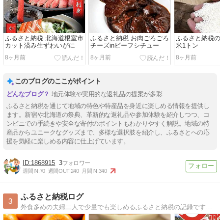
ふるさと納税 北海道根室市
ふるさと納税 お肉ごろごろ
ふるさと納税
カット済み生ずわいがに
チーズinビーフシチュー
米1トン
8ヶ月前
8ヶ月前
8ヶ月前
このブログのここがポイント
地元体験や実用的な返礼品の提案が多彩
ふるさと納税を通じて地域の特色や特産品を身近に楽しめる情報を提供し
ます。新宿や北海道の祭典、革新的な返礼品や参加体験を紹介しつつ、コ
ンビニでの手続きや安全な寄付のポイントもわかりやすく解説。地域の特
産品からユニークなグッズまで、多様な選択肢を紹介し、ふるさとへの応
援を気軽に楽しめる内容に仕上げています。
1868915
3
週間IN:
70
週間OUT:
240
月間IN:
340
ふるさと納税ログ
3
外食多めの夫婦二人で少量でも楽しめるふるさと納税の記録です。お礼の品×お礼の品のコラボメニューの紹介もしています。