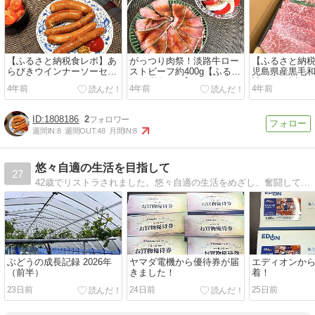
【ふるさと納税食レポ】あ
がっつり肉祭！淡路牛ロー
【ふるさと納
らびきウインナーソーセー
ストビーフ約400g【ふるさ
児島県産黒毛
ジ＆フランクフルトソーセ
と納税食レポ】
計2.5kg以上！
4年前
4年前
4年前
ージ 2.2kg
1808186
2
週間IN:
8
週間OUT:
48
月間IN:
8
悠々自適の生活を目指して
27
42歳でリストラされました。悠々自適の生活をめざし、奮闘しております
ぶどうの成長記録 2026年
ヤマダ電機から優待券が届
エディオンか
（前半）
きました！
着！
23日前
24日前
25日前