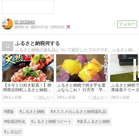
2032643
週間IN:
10
週間OUT:
20
月間IN:
20
ふるさと納税何する
11
ふるさと納税の返礼品について紹介したブログです。ふるさと納税は、それぞれの事業者や自治体の想いがあります。このサイトは、金額や還元率だけでなく、返礼品のストーリーをもとに記事を書いたふるさと納税に特化したブログです。
【ネギトロ好き歓喜！】静
ふるさと納税で焼き芋を選
ふるさと納税
岡県吉田町ふるさと納税
ぶならこれ！ 行方市「芋屋
厚抹茶テリー
「マグロ ネギトロ 小分け
はしもと」の絶品焼き芋
ーツタイム
2年1ヶ月前
2年1ヶ月前
2年2ヶ月前
60g×15 計900g」
#通販
#ふるさと納税
#オススメのふるさと納税返礼品
#地域活性化
#ふるさと納税リピート
#楽天ふるさと納税
#ふるなび