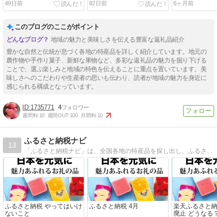
49日前
82日前
6ヶ月前
このブログのここがポイント
地域の魅力と美味しさを伝える豊富な返礼品紹介
豊かな自然と伝統が息づく各地の特産品を詳しく紹介しています。地元の
農作物や手作り菓子、新鮮な果物など、多彩な返礼品の魅力を掘り下げる
ことで、選ぶ楽しみと地域の特色を伝えることに重点を置いています。美
味しさへのこだわりや生産者の思いも伝わり、読者が地域の魅力を身近に
感じられる構成となっています。
1735771
4
週間IN:
10
週間OUT:
100
月間IN:
10
ふるさと納税ナビ
13
「ふるさと納税ナビ」は、全国各地の特産品を探し出し、ふるさと納税の魅力を余すことなくお伝えするブログです。初めての方でも安心して寄附ができるように、手続き方法や控除のポイントを丁寧に解説。
ふるさと納税 やってはいけ
ふるさと納税 4月
楽天ふるさと納
ないこと
廃止 どうなる