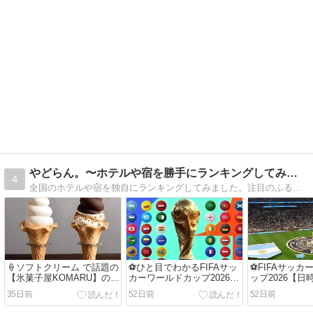
やどらん。〜ホテルや宿を勝手にランキングしてみた〜
4
全国のホテルや宿を独自にランキングしてみました。注目のふるさと納税返礼品や季節の特集も紹介しています。旅行プランやお買い物に、お役立ていただけたら幸いです。
🍦ソフトクリーム で話題の
⚽ひと目でわかるFIFAサッ
⚽FIFAサッカ
【氷菓子屋KOMARU】の紹
カーワールドカップ2026結
ップ2026【日
介🍦
果速報・日程組み合わせ・
35日前
52日前
52日前
グループ順位早見表⚽