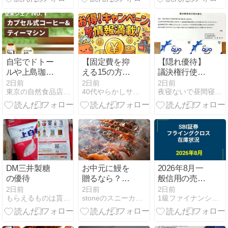
ッパー含めて
紹介】
自宅でドトー
【固定費を抑
【隠れ優待】
ルや上島珈
える15の方法
議決権行使の
琲？キューリ
⑦】不要な保
お礼でQUOカ
2日前
2日前
2日前
東京の自然食品店 穀s KOKUZU
40代やらかしサラリーマンの節約・資産形成
夜寝ないで昼間寝て築く資産
グで変わる私
険を解約する
ード500円分
の朝時間
——「もし
が到着！でも
も」は保険で
本命はあの優
はなく貯金で
待
備える
DM三井製糖
お中元に鰻を
2026年8月一
の優待
贈るなら？喜
般信用の売り
ばれる国産う
在庫状況 SBI
2日前
2日前
2日前
もらえるものは貰っちゃおっ！
stoneのスニーカーダイアリー
1級ファイナンシャルプランナーの副収入と節約
なぎギフトの
証券フライン
選び方とおす
グクロス（優
すめ
待クロス取