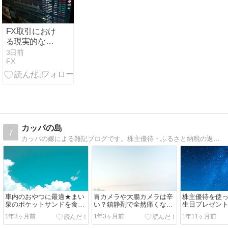
FX取引におけ
る現実的な目
標設定の重要
3日前
FX
性
カッパの島
7
カッパの嫁による雑記ブログです。株主優待・ふるさと納税の返礼品レビューやクリーム文鳥の成長記録、日常生活のお役立ち情報などを発信しています。
車内のおやつに最適★まい
胃カメラや大腸カメラは辛
株主優待を使
泉のポケットサンドを食べ
い？鎮静剤で全然痛くなか
生日プレゼント
てみた！
った実体験レポート
1年3ヶ月前
1年3ヶ月前
1年11ヶ月前