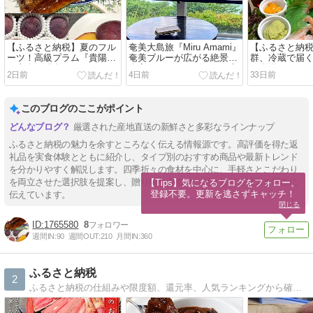
【ふるさと納税】夏のフル
奄美大島旅『Miru Amami』
【ふるさと納
ーツ！高級プラム『貴陽』
奄美ブルーが広がる絶景！
群、冷蔵で届
と大人気鰻楽のうなぎ
全室オーシャンビューの癒
き寿司セット
2日前
4日前
33日前
しリゾート！
能！
このブログのここがポイント
厳選された産地直送の新鮮さと多彩なラインナップ
ふるさと納税の魅力を余すところなく伝える情報源です。高評価を得た返
礼品を実食体験とともに紹介し、タイプ別のおすすめ商品や最新トレンド
を分かりやすく解説します。四季折々の食材を中心に、手軽さとこだわり
を両立させた選択肢を提案し、贈り物や夕食の一品としての魅力を巧みに
【Tips】気になるブログをフォロー。

登録不要。更新を逃さずキャッチ！
伝えています。
閉じる
1765580
8
週間IN:
90
週間OUT:
210
月間IN:
360
ふるさと納税
2
ふるさと納税の仕組みや限度額、還元率、人気ランキングから確定申告まで、ふるさと納税に関する情報を集めています。