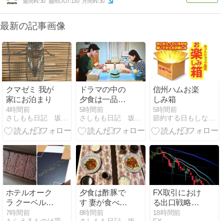
週間IN:
30
週間OUT:
130
月間IN:
30
最新の記事画像
クマゼミ 我が
ドラマの中の
信州ハムお楽
家にお泊まり
夕食は一品な
しみ箱
んだよね だい
4時間前
5時間前
5時間前
さしもも日記 坂の上の雲松山市から
さしもも日記 坂の上の雲松山市から
節約する日もしない日も
たいそうなん
だよねと妻が
いい 「Ｔシャ
ツが渇くま
で」
ホテルオーク
夕食は酢豚で
FX取引におけ
ラ クーベルチ
す 妻が食べた
る出口戦略の
ュールショコ
かったと言い
重要性と実践
7時間前
8時間前
18時間前