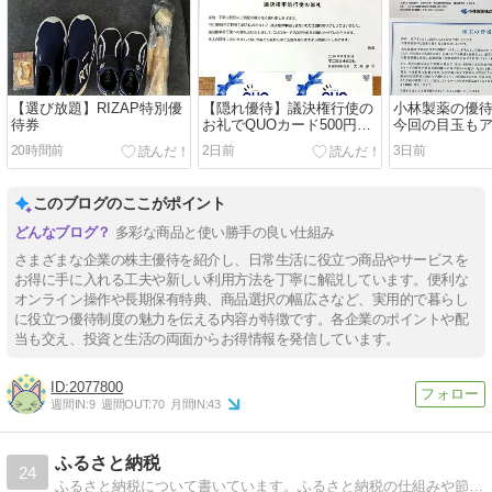
【選び放題】RIZAP特別優
【隠れ優待】議決権行使の
小林製薬の優
待券
お礼でQUOカード500円分
今回の目玉も
が到着！でも本命はあの優
ト!?内容は⁉
20時間前
2日前
3日前
待
このブログのここがポイント
多彩な商品と使い勝手の良い仕組み
さまざまな企業の株主優待を紹介し、日常生活に役立つ商品やサービスを
お得に手に入れる工夫や新しい利用方法を丁寧に解説しています。便利な
オンライン操作や長期保有特典、商品選択の幅広さなど、実用的で暮らし
に役立つ優待制度の魅力を伝える内容が特徴です。各企業のポイントや配
当も交え、投資と生活の両面からお得情報を発信しています。
2077800
週間IN:
9
週間OUT:
70
月間IN:
43
ふるさと納税
24
ふるさと納税について書いています。ふるさと納税の仕組みや節税効果、確定申告の方法など書いていますので、これからふるさと納税をしようと思ってる方は参考にしてくださ