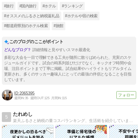
#旅行
#国内旅行
#ホテル
#ランキング
#オススメのふるさと納税返礼品
#ホテルや宿の検索
#都道府県別のホテル検索
#旅館
このブログのここがポイント
詳細情報と見やすいスマホ最適化
多彩な大会を一目で理解できる工夫が随所に散りばめられた、充実のスケ
ジュールガイドです。試合の時系列並びだけでなく、キックオフ時間や会
場、注目ポイントまで丁寧に掲載。試合結果やハイライトもリアルタイム
更新され、多くのサッカー趣味人にとっての最強の伴侶となることを目指
しています。
2065395
週間IN:
35
週間OUT:
125
月間IN:
115
たれめし
5
楽天ふるさと納税の量コスパランキング、生活術を紹介しています。