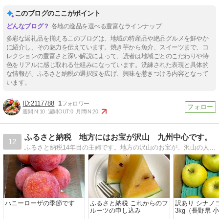
このブログのここがポイント
各地の逸品を選べる豊富なラインナップ
多彩な返礼品を揃えるこのブログは、地域の特産品や絶品グルメを鮮やか
に紹介し、その魅力を伝えています。焼き芋から魚介、スイーツまで、コ
レクションの豊富さと深い解説によって、読者は地域ごとのこだわりや特
色をリアルに感じ取れる仕組みになっています。洗練された表現と具体的
な情報が、ふるさと納税の選択肢を広げ、興味を惹きつける内容となって
います。
2117788
1
週間IN:
10
週間OUT:
0
月間IN:
20
ふるさと納税 地方にはお宝が沢山 九州中心です。
12
ふるさと納税14年目の主婦です。地方の沢山のお宝が、沢山の人に届き、地方活性化になればいいなと思っています。
ハニーローザの季節です
ふるさと納税 これからのフ
訳あり シナノ
ルーツの申し込み
3kg（長野県 