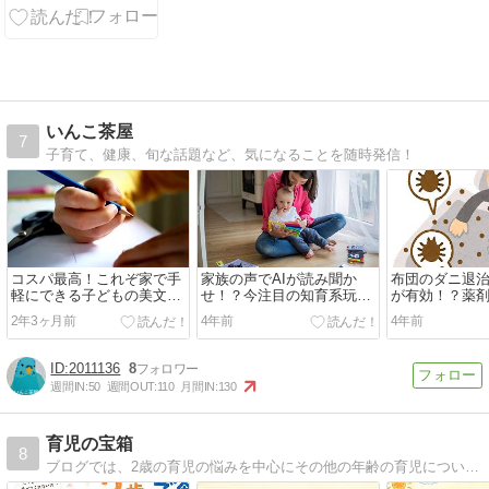
配信予定スケ
ジュール
いんこ茶屋
7
子育て、健康、旬な話題など、気になることを随時発信！
コスパ最高！これぞ家で手
家族の声でAIが読み聞か
布団のダニ退
軽にできる子どもの美文字
せ！？今注目の知育系玩具
が有効！？薬
練習法だ！
【coemo（コエモ）】の魅
単・確実にダ
2年3ヶ月前
4年前
4年前
力とは。
2011136
8
週間IN:
50
週間OUT:
110
月間IN:
130
育児の宝箱
8
ブログでは、2歳の育児の悩みを中心にその他の年齢の育児についても発信さています。