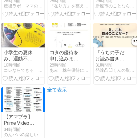
腸からケア♪
たを縛ってい
ル3選｜送
26時間前
28時間前
29時間前
産後ラボ ママのための応援団
『在り方』を整え『現実』が変わる引き寄せ術
新座市のことなら『ニイザノオト』
発酵性食物繊
るかもしれな
迎・料金・学
維イヌリンで
い
びの内容を比
心も体も整う
較
ライフスタイ
ル
小学生の夏休
コタの優待を
「うちの子だ
み、運動不足
申し込みまし
け読み書きが
がやばいの
た
苦手…？」実
16時間前
28時間前
31時間前
コレならできる！０.１歳の知育！頭のいい子を育てたい
あみ 株主優待にあこがれて〜 節約＆お得を楽しむ
発達凸凹くんの取り扱い説明書
で...
は海外では10
人に1人が読
み書き障害な
んです
全て表示
【アマプラ】
Prime Video
2026年8月新
34時間前
のんパパの楽しいことはなんでもやって行こ！
着見放題作品 |