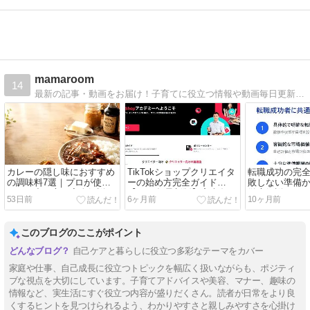
mamaroom
14
最新の記事・動画をお届け！子育てに役立つ情報や動画毎日更新しています！その他にも、たくさんの記事や動画を公開しています！#ママルーム #3兄妹 #子育て #役立つ情報 #mamaroom
カレーの隠し味におすすめ
TikTokショップクリエイタ
転職成功の完
の調味料7選｜プロが使う
ーの始め方完全ガイド
敗しない準備
コクの出し方を完全解説
【2026年最新版】審査条
徹底解説
53日前
6ヶ月前
10ヶ月前
件・登録手順・収益化のコ
ツを徹底解説
このブログのここがポイント
自己ケアと暮らしに役立つ多彩なテーマをカバー
家庭や仕事、自己成長に役立つトピックを幅広く扱いながらも、ポジティ
ブな視点を大切にしています。子育てアドバイスや美容、マナー、趣味の
情報など、実生活にすぐ役立つ内容が盛りだくさん。読者が日常をより良
くするヒントを見つけられるよう、わかりやすさと親しみやすさを心掛け