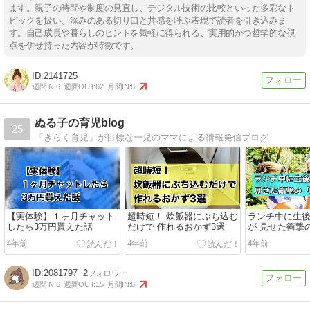
ます。親子の時間や制度の見直し、デジタル技術の比較といった多彩なト
ピックを扱い、深みのある切り口と共感を呼ぶ表現で読者を引き込みま
す。自己成長や暮らしのヒントを気軽に得られる、実用的かつ哲学的な視
点を併せ持った内容が特徴です。
2141725
週間IN:
6
週間OUT:
62
月間IN:
8
ぬる子の育児blog
25
「きらく育児」が目標な一児のママによる情報発信ブログ
【実体験】１ヶ月チャット
超時短！ 炊飯器にぶち込む
ランチ中に生後
したら3万円貰えた話
だけで 作れるおかず3選
が 見せた衝撃
4年前
4年前
4年前
2081797
2
週間IN:
6
週間OUT:
15
月間IN:
6