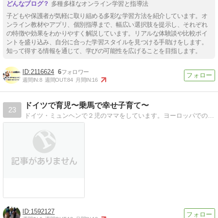
多種多様なオンライン学習と指導法
子どもや保護者が気軽に取り組める多彩な学習方法を紹介しています。オ
ンライン教材やアプリ、個別指導まで、幅広い選択肢を提示し、それぞれ
の特徴や効果をわかりやすく解説しています。リアルな体験談や比較ポイ
ントを盛り込み、自分に合った学習スタイルを見つける手助けをします。
知って得する情報を通じて、学びの可能性を広げることを目指します。
2116624
6
週間IN:
8
週間OUT:
84
月間IN:
16
ドイツで育児〜乗馬で幸せ子育て〜
23
ドイツ・ミュンヘンで２児のママをしています。ヨーロッパでの幼児教育や、馬と子供のほっこり話など。ぜひ遊びに来てみて下さい。
1592127