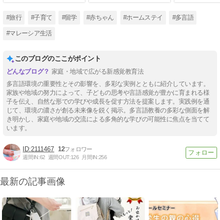
#旅行
#子育て
#留学
#赤ちゃん
#ホームステイ
#多言語
#マレーシア生活
このブログのここがポイント
家庭・地域で広がる新感覚教育法
多言語環境の重要性とその影響を、多彩な実例とともに紹介しています。
家族や地域の努力によって、子どもの思考や言語感覚が豊かに育まれる様
子を伝え、自然な形での学びや成長を促す方法を提案します。実践例を通
じて、環境の濃さが創る未来像を鋭く掲示。多言語教養の多彩な側面を解
き明かし、家庭や地域の交流による多角的な学びの可能性に焦点を当てて
います。
2111467
12
週間IN:
62
週間OUT:
126
月間IN:
256
最新の記事画像