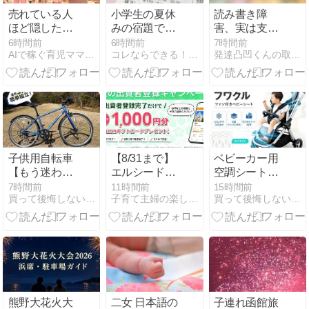
売れている人
小学生の夏休
読み書き障
ほど隠したが
みの宿題でイ
害、実は支援
る。「読みた
ライラするこ
が全然足りて
6時間前
6時間前
7時間前
AIで稼ぐ育児ママの在宅起業術
コレならできる！０.１歳の知育！頭のいい子を育てたい
発達凸凹くんの取り扱い説明書
い」を引き出
と
いない話
すnote読者設
計の裏側
子供用自転車
【8/31まで】
ベビーカー用
【もう迷わな
エルシード完
空調シート・
い！悩まな
全無料でアマ
扇風機【もう
7時間前
11時間前
15時間前
買って後悔しない子供グッズの選び方 - キッズライフガイド
子育て主婦の楽しいお得&節約生活
買って後悔しない子供グッズの選び方 - キッズライフガイド
い！失敗しな
ギフ1,000円
迷わない！悩
い！】おすす
分！出資すれ
まない！失敗
めアイテムを
ば最大6,000円
しない！】お
厳選紹介
分もらえる！
すすめアイテ
ムを厳選紹介
熊野大花火大
二女 日本語の
子連れ函館旅