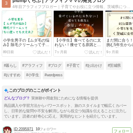
plumpくらぶ | アラフィフママの発見ブログ
3
4年目アラフィフブロガー｜子育てやお役に立つ情報、茨城県についてのブログを運営中
小学生男子の【ムダ毛の悩
【小学生】食べてるのに太
まだ間に合う！
み】除毛クリームって子ど
れない！痩せてる原因と
挑む5年生から
もに使っても大丈夫？
「藻活」のススメ
中学受験
89日前
7ヶ月前
9ヶ月前
#暮らし
#アラフィフ
#ブログ
#子育て
#お出かけ
#茨城県
#おすすめ
#小学生
#wordpress
このブログのここがポイント
実体験や用途別にためになる情報を提供
商品購入や学習方法からパワースポット、旅のスタイルまで幅広くカバー
し、日常的な疑問や不安を解消しながら役立つ知識を伝えることに注力し
ています。読者の好奇心に応え、実用的なヒントを紹介しています。
2095971
10