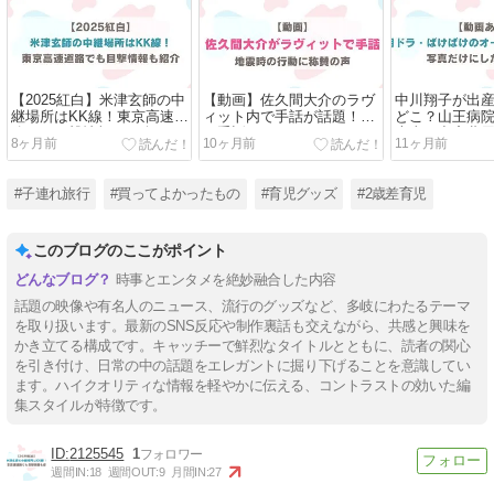
【2025紅白】米津玄師の中
【動画】佐久間大介のラヴ
中川翔子が出
継場所はKK線！東京高速道
ィット内で手話が話題！な
どこ？山王病
路でも目撃情報も紹介
ぜ手話ができる？
本当？出産費
8ヶ月前
10ヶ月前
11ヶ月前
#子連れ旅行
#買ってよかったもの
#育児グッズ
#2歳差育児
このブログのここがポイント
時事とエンタメを絶妙融合した内容
話題の映像や有名人のニュース、流行のグッズなど、多岐にわたるテーマ
を取り扱います。最新のSNS反応や制作裏話も交えながら、共感と興味を
かき立てる構成です。キャッチーで鮮烈なタイトルとともに、読者の関心
を引き付け、日常の中の話題をエレガントに掘り下げることを意識してい
ます。ハイクオリティな情報を軽やかに伝える、コントラストの効いた編
集スタイルが特徴です。
2125545
1
週間IN:
18
週間OUT:
9
月間IN:
27