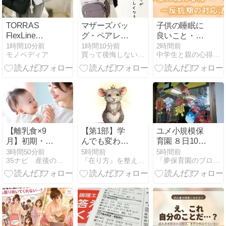
TORRAS
マザーズバッ
子供の睡眠に
FlexLine
グ・ペアレン
良いこと・悪
PearlGo レビ
ツリュック
いこと
1時間10分前
1時間10分前
2時間前
モノペディア
買って後悔しない子供グッズの選び方 - キッズライフガイド
中学生と親の心得 高校受験の勉強法相談
ュー／カラビ
【もう迷わな
ナ×巻き取り
い！悩まな
ケーブルで持
い！失敗しな
ち運びが変わ
い！】おすす
るモバイルバ
めアイテムを
ッテリー
厳選紹介
【離乳食×9
【第1部】学
ユメ小規模保
月】初期・中
んでも変わら
育園 ８日10日
期の旬の食材
なかった私
（月）
3時間50分前
5時間前
5時間前
35ナビ 産後のママ応援団 - 産後ナビ│頑張れママさん
『在り方』を整え『現実』が変わる引き寄せ術
「夢保育園のブログ」（大阪府高槻市）〜人間教育〜
と進め方！秋
が、「見る場
の味覚を美味
所」を変えた
しく安全に楽
話
しむコツ