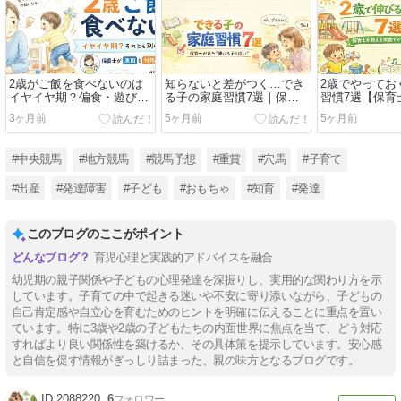
2歳がご飯を食べないのは
知らないと差がつく…でき
2歳でやってお
イヤイヤ期？偏食・遊び食
る子の家庭習慣7選｜保育
習慣7選【保育
べの理由と保育士が教える
士が本音で解説
発達を支える
3ヶ月前
5ヶ月前
5ヶ月前
正しい対処法
り方
#中央競馬
#地方競馬
#競馬予想
#重賞
#穴馬
#子育て
#出産
#発達障害
#子ども
#おもちゃ
#知育
#発達
このブログのここがポイント
育児心理と実践的アドバイスを融合
幼児期の親子関係や子どもの心理発達を深掘りし、実用的な関わり方を示
しています。子育ての中で起きる迷いや不安に寄り添いながら、子どもの
自己肯定感や自立心を育むためのヒントを明確に伝えることに重点を置い
ています。特に3歳や2歳の子どもたちの内面世界に焦点を当て、どう対応
すればより良い関係性を築けるか、その具体策を提示しています。安心感
と自信を促す情報がぎっしり詰まった、親の味方となるブログです。
2088220
6