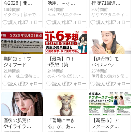
会2026｜開催
活用、～そ
行 第71回道新
日・浜席・駐
う、丁寧なこ
花火大会 有料
16時間前
19時間前
20時間前
イクジラ | 親子で楽しむ子育て育児情報サイト
Haruの話エクテ〜
ななのマタニティライフ〜コロナ自粛中〜
車場と子連れ
とば➡こわい
の個人協賛席
ガイド【三
を利用
重】
期間短っ！フ
【最新】ロト
【伊丹市】モ
ジオフードグ
6予想（第
バイルバッテ
ループ本社よ
2127回・第
リーは普通ご
21時間前
24時間前
25時間前
あみ 株主優待にあこがれて〜 節約＆お得を楽しむ
のんパパの楽しいことはなんでもやって行こ！
伊丹市の魅力を伝える『トコトコいたみ』
り優待案内到
2128回）！先
みに出せな
着
週の結果検証
い、回収ボッ
と「よく出る
クスはどこ
数字・次に出
に？
る穴場」
産後の肌荒れ
「普通に生き
【新座市】ア
やイライラは
る」が、あな
フタースクー