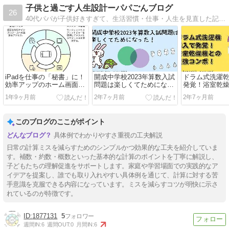
子供と過ごす人生設計ーパパごんブログ
26
40代パパが子供好きすぎて、生活習慣・仕事・人生を見直した記録。
iPadを仕事の「秘書」に！
開成中学校2023年算数入試
ドラム式洗濯
効率アップのホーム画面設
問題は楽しくてためになっ
発覚！浴室乾
定
た！
コンボ！
1年9ヶ月前
2年7ヶ月前
2年7ヶ月前
このブログのここがポイント
具体例でわかりやすさ重視の工夫解説
日常の計算ミスを減らすためのシンプルかつ効果的な工夫を紹介していま
す。補数・約数・概数といった基本的な計算のポイントを丁寧に解説し、
子どもたちの理解促進をサポートします。家庭や学習場面での実践的なア
イデアを提案し、誰でも取り入れやすい具体例を通じて、計算に対する苦
手意識を克服できる内容になっています。ミスを減らすコツが明快に示さ
れているのが特徴です。
1877131
5
週間IN:
6
週間OUT:
0
月間IN:
6