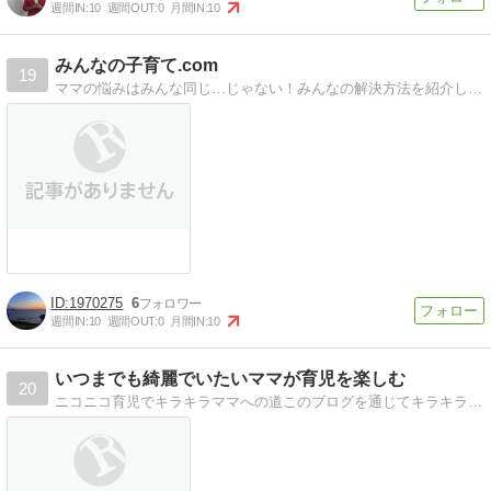
週間IN:
10
週間OUT:
0
月間IN:
10
みんなの子育て.com
19
ママの悩みはみんな同じ…じゃない！みんなの解決方法を紹介していきま〜す。
1970275
6
週間IN:
10
週間OUT:
0
月間IN:
10
いつまでも綺麗でいたいママが育児を楽しむ
20
ニコニコ育児でキラキラママへの道このブログを通じてキラキラ輝くニコニコママへお手伝いできれば嬉しいです。