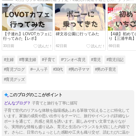
【子連れ】LOVOTカフェに
碑文谷公園に行ってみた
【4歳】初めて
行ってみた【レポ】
り【三浦半島
33日前
62日前
69日前
#主婦
#専業主婦
#子育て
#ワンオペ育児
#育児
#育児日記
#育児ブログ
#一人っ子
#30代
#男の子ママ
#男の子育児
#育児グッズ
このブログのここがポイント
子育てと旅行を丁寧に描写
子育て世代のリアルな体験を臨場感あふれる筆致で伝えることに特化して
います。家族の成長や思い出作りをテーマに、旅行やイベントの詳細なレ
ポートを通じて、共感と発見を誘います。親しみやすい文章でありなが
ら、実用的な情報も盛り込み、育児と生活のバランスを大切にした内容で
す。さらに、日常のちょっとした感動や工夫も織り交ぜ、読むたびに温か