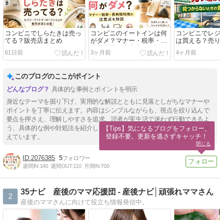
コンビニでしらたきは売っ
コンビニのイートインは何
コンビニでレ
てる？販売店まとめ
がダメ？マナー・税率・長
は買える？売
時間利用の注意点を解説
見つからない
61日前
3ヶ月前
4ヶ月前
まで解説
このブログのここがポイント
具体的な事例とポイントを明示
身近なテーマを掘り下げ、実用的な解説とともに見落としがちなマナーや
ポイントを丁寧に伝えます。内容はシンプルながらも、視点を絞り込んで
要点を押さえ、理解しやすさを追求。読者が実生活で迷わず行動できるよ
う、具体的な例や対処法を紹介しており、情報の信頼性と有益性を兼ね備
【Tips】気になるブログをフォロー。

登録不要。更新を逃さずキャッチ！
えています。
閉じる
2076385
5
週間IN:
140
週間OUT:
110
月間IN:
700
35ナビ 産後のママ応援団 - 産後ナビ│頑張れママさん
2
産後のママさんに向けて役立ち情報発信中。