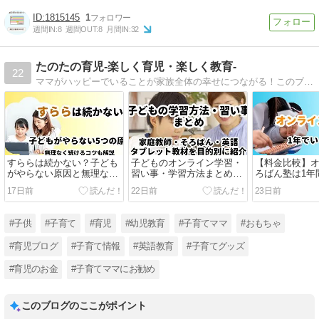
1815145
1
週間IN:
8
週間OUT:
8
月間IN:
32
たのたの育児-楽しく育児・楽しく教育-
22
ママがハッピーでいることが家族全体の幸せにつながる！このブログでは、子育てをもっと楽しく、ストレスフリーにするための秘策や実践的なアドバイスを大公開。一緒に育児の楽しさを発見しましょう。
すららは続かない？子ども
子どものオンライン学習・
【料金比較】
がやらない原因と無理なく
習い事・学習方法まとめ｜
ろばん塾は1年
続けるための対策
家庭に合う学び方を目的別
ら？講師から学
17日前
22日前
23日前
に紹介
比較
#子供
#子育て
#育児
#幼児教育
#子育てママ
#おもちゃ
#育児ブログ
#子育て情報
#英語教育
#子育てグッズ
#育児のお金
#子育てママにお勧め
このブログのここがポイント