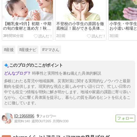
【離乳食×9月】初期・中期
不登校の小学生の原因を徹
小学生・中学
の旬の食材と進め方！秋の
底検証！親ができる具体的
お小遣い相場
味覚を美味しく安全に楽し
な対応策
ない家庭のル
3時間50分前
2日前
3日前
むコツ
#産後
#産後ナビ
#ママさん
このブログのここがポイント
時事性と実用性を兼ね備えた具体的解説
多岐にわたる育児や地域振興、災害対策に関する実用的なノウハウと最新
動向を提供します。現実的な視点と親しみやすい語り口で、忙しい日常の
中でも役立つ情報を明快に解き明かします。地域や家庭の課題に寄り添い
ながら、心に響く具体策を提示し、暮らしの質を高めるヒントを伝えるこ
とに徹しています。
1966896
9
週間IN:
140
週間OUT:
265
月間IN:
330