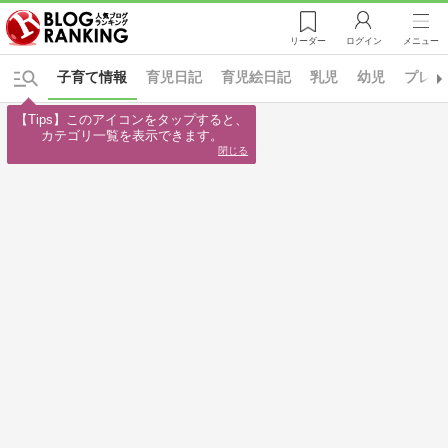
リーダー
ログイン
メニュー
子育て情報
育児日記
育児絵日記
乳児
幼児
プレ幼
【Tips】このアイコンをタップすると、

カテゴリ一覧を表示できます。
閉じる