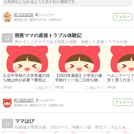
な気持ちになれるよう工夫された構成です。
2113216
8
週間IN:
25
週間OUT:
14
月間IN:
97
朔夜ママの産後トラブル体験記
11
男の子二人のママである朔夜が経験・体験した産後トラブルや波乱続きだった出産記録をご紹介
公立中学校の入学準備の持
【2023年最新】小学生の修
ベルシアーリ
ち物は何が必要？費用はど
学旅行！一泊二日持ち物、
安く買う方法
の位かかる？
バッグのサイズは？
事はできる？
3年前
4年前
4年前
1921207
2
週間IN:
24
週間OUT:
72
月間IN:
104
ママはぴ
12
転勤族の専業主婦、2児のママ。沖縄リゾ婚、育児グッズなどあれこれ書いています！