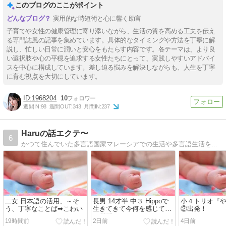
このブログのここがポイント
実用的な時短術と心に響く助言
子育てや女性の健康管理に寄り添いながら、生活の質を高める工夫を伝え
る専門誌風の記事を集めています。具体的なタイミングや方法を丁寧に解
説し、忙しい日常に潤いと安心をもたらす内容です。各テーマは、より良
い選択肢や心の平穏を追求する女性たちにとって、実践しやすいアドバイ
スを中心に構成しています。差し迫る悩みを解決しながらも、人生を丁寧
に育む視点を大切にしています。
1968204
10
週間IN:
98
週間OUT:
343
月間IN:
237
Haruの話エクテ〜
6
かつて住んでいた多言語国家マレーシアでの生活や多言語生活を紹介しています。自然と多言語をgetしていく子どもたちの様子や言語習得のプロセス、多言語生活とは何かを発信中。マレーシアの楽しい文化や習慣も公開中です。
二女 日本語の活用、～そ
長男 14才半 中３ Hippoで
小４トリオ『
う、丁寧なことば➡こわい
生きてきて今何を感じてる
②出発！
か質問されて・・・
19時間前
2日前
4日前