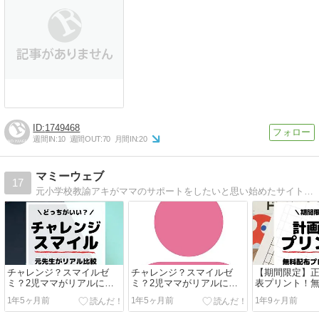
1749468
週間IN:
10
週間OUT:
70
月間IN:
20
マミーウェブ
17
元小学校教諭アキがママのサポートをしたいと思い始めたサイトです。子育て中のママの疲れを癒やせるような育児マメ知識を公開しています。
チャレンジ？スマイルゼ
チャレンジ？スマイルゼ
【期間限定】正
ミ？2児ママがリアルに比
ミ？2児ママがリアルに比
表プリント！
較してみた！
較してみた！
ト中(12/15まで
1年5ヶ月前
1年5ヶ月前
1年9ヶ月前