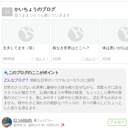
かいちょうのブログ
13
思うままつらつら書いていきます
主夫してます（笑）
核なき世界はどこへ？
体は悪いが心
4時間前
2日前
5日前
このブログのここがポイント
気軽な日常の一コマをユーモラスに描写
日常のさりげない出来事に趣味や人情を織り交ぜながら、気取らずに語る
スタイルが魅力です。お酒の集まりや季節の味覚、ちょっとした事件や家
族のエピソードを、親しみやすくも鮮やかに描き出し、読む手を止めさせ
ません。軽やかさと温かさの絶妙なバランスが、日々の暮らしにちょっと
した彩りを添えます。
1448685
6
週間IN:
15
週間OUT:
99
月間IN:
63