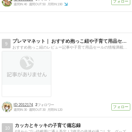
週間IN:
40
週間OUT:
50
月間IN:
190
プレママネット｜ おすすめ抱っこ紐や子育て用品セール情報
9
おすすめ抱っこ紐のレビュー記事や子育て用品セールの情報満載。実際に使ったベビーグッズをコスパ検証します。
2012174
2
週間IN:
30
週間OUT:
30
月間IN:
120
カッカとキッキの子育て備忘録
10
4月からプレ幼稚園に通う予定！2歳児の発達や過ごし方、グッズやおもちゃレビューなど。右も左も分からなんなりにガンバッテイル。