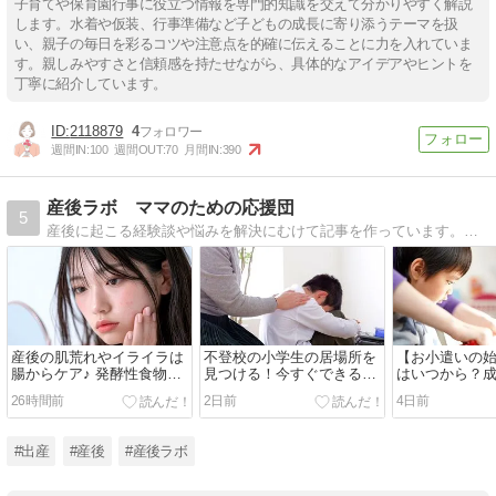
子育てや保育園行事に役立つ情報を専門的知識を交えて分かりやすく解説
します。水着や仮装、行事準備など子どもの成長に寄り添うテーマを扱
い、親子の毎日を彩るコツや注意点を的確に伝えることに力を入れていま
す。親しみやすさと信頼感を持たせながら、具体的なアイデアやヒントを
丁寧に紹介しています。
2118879
4
週間IN:
100
週間OUT:
70
月間IN:
390
産後ラボ ママのための応援団
5
産後に起こる経験談や悩みを解決にむけて記事を作っています。ママの応援になれれば。
産後の肌荒れやイライラは
不登校の小学生の居場所を
【お小遣いの
腸からケア♪ 発酵性食物繊
見つける！今すぐできる安
はいつから？
維イヌリンで心も体も整う
心の探し方
の裏ワザと結
26時間前
2日前
4日前
ライフスタイル
#出産
#産後
#産後ラボ