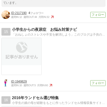
ています。
2117190
4
週間IN:
12
週間OUT:
44
月間IN:
32
小学生からの夜尿症 お悩み対策ナビ
15
「おねしょのストレスや不安を解消しよう」このブログは子供の夜尿症を克服した経験のある 主婦が書いています同じお悩みの方の力になれたら幸いです
1949829
週間IN:
10
週間OUT:
5
月間IN:
60
2016年ランドセル選び特集
16
小学生の娘の母が経験をもとに作ったランドセル情報収集サイトです