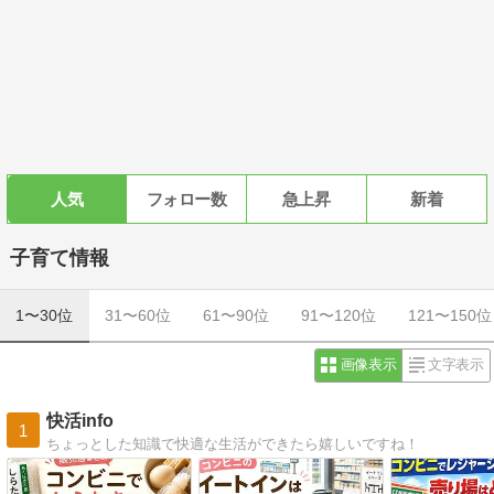
人気
フォロー数
急上昇
新着
子育て情報
1〜30位
31〜60位
61〜90位
91〜120位
121〜150位
画像表示
文字表示
快活info
1
ちょっとした知識で快適な生活ができたら嬉しいですね！