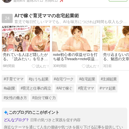
週間IN:
6
週間OUT:
12
月間IN:
12
AIで稼ぐ育児ママの在宅起業術
24
育児で毎日忙しいママでも、AIを味方につければ時間も収入も少しずつ変えていけます。看護師として働いてきた経験も交えながら、AI活用・在宅ワーク・収益化の方法を、わかりやすく発信しています。
売れている人ほど隠したが
note初心者の収益ゼロを打
売り込まない
る。「読みたい」を引き出
ち破るThreads×note収益化
る、魅惑の文
すnote読者設計の裏側
設計書
6時間前
30時間前
3日前
#子育てママ
#おうち起業
#在宅ワーク
#在宅起業
#主婦起業
#ai副業
#育児と仕事の両立
#AIで稼ぐ
#育児ママ
#ママ起業
#女性の働き方
#自分で稼ぐ力
このブログのここがポイント
日常の気づきと実践を促す内容
身近なテーマを通じて人生の価値や気づきを掘り下げる記事を提供してい