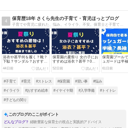
保育歴18年 さくら先生の子育て・育児ほっとブログ
4
子育てや育児に疲れた、悩み、イライラ、不安。保育士と子育ての経験から分かった事！親の関わり方で子どもは変わる！少しでも気持ちが楽に！おすすめ情報なども発信しています。子育てを笑顔と共に。
浴衣や甚平何を履く？靴？
保育園の夏祭り 女の子にお
保育園プール
下駄？サンダル？おすすめ
すすめは浴衣？甚平？0歳1
ュガードは半
はコレ！男の子も女の子も
歳・2歳3歳・4歳5歳・年齢
育士が伝える
44日前
52日前
61日前
夏祭りはコレで決まり！
別に保育士が解説します！
点
#子育て
#育児
#ストレス
#保育園
#習い事
#悩み
#イライラ
#おすすめ絵本
#イヤイヤ期
#入学準備
#トイトレ
#子どもの関り
このブログのここがポイント
経験豊富な保育士の視点と実践的アドバイス