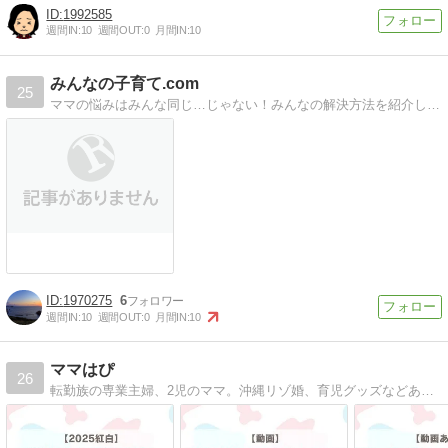
1992585
週間IN:
10
週間OUT:
0
月間IN:
10
みんなの子育て.com
25
ママの悩みはみんな同じ…じゃない！みんなの解決方法を紹介していきま〜す。
1970275
6
週間IN:
10
週間OUT:
0
月間IN:
10
ママはぴ
26
転勤族の専業主婦、2児のママ。沖縄リゾ婚、育児グッズなどあれこれ書いています！