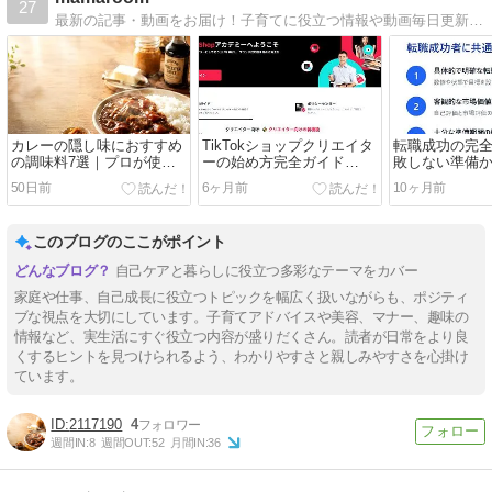
27
最新の記事・動画をお届け！子育てに役立つ情報や動画毎日更新しています！その他にも、たくさんの記事や動画を公開しています！#ママルーム #3兄妹 #子育て #役立つ情報 #mamaroom
カレーの隠し味におすすめ
TikTokショップクリエイタ
転職成功の完
の調味料7選｜プロが使う
ーの始め方完全ガイド
敗しない準備
コクの出し方を完全解説
【2026年最新版】審査条
徹底解説
50日前
6ヶ月前
10ヶ月前
件・登録手順・収益化のコ
ツを徹底解説
このブログのここがポイント
自己ケアと暮らしに役立つ多彩なテーマをカバー
家庭や仕事、自己成長に役立つトピックを幅広く扱いながらも、ポジティ
ブな視点を大切にしています。子育てアドバイスや美容、マナー、趣味の
情報など、実生活にすぐ役立つ内容が盛りだくさん。読者が日常をより良
くするヒントを見つけられるよう、わかりやすさと親しみやすさを心掛け
ています。
2117190
4
週間IN:
8
週間OUT:
52
月間IN:
36