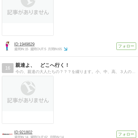
1949829
週間IN:
15
週間OUT:
5
月間IN:
65
親達よ、 どこへ行く！
16
今の、親達の大人たちの？？？を綴ります。小、中、高、３人の母が日々の生活の中で思ったことを書いてます。
921802
週間IN:
14
週間OUT:
62
月間IN:
14