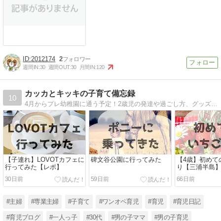
2012174
2
週間IN:
30
週間OUT:
30
月間IN:
120
カッカとキッキの子育て備忘録
10
4月からプレ幼稚園に通う予定！2歳児の発達や過ごし方、グッズやおもちゃレビューなど。右も左も分からなんなりにガンバッテイル。
【子連れ】LOVOTカフェに
碑文谷公園に行ってみた
【4歳】初めて
行ってみた【レポ】
り【三浦半島
30日前
59日前
66日前
#主婦
#専業主婦
#子育て
#ワンオペ育児
#育児
#育児日記
#育児ブログ
#一人っ子
#30代
#男の子ママ
#男の子育児