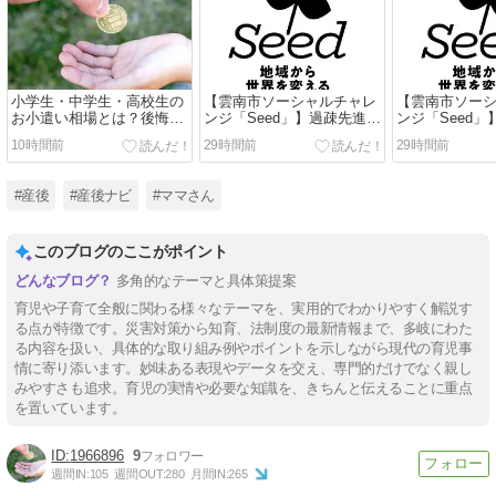
小学生・中学生・高校生の
【雲南市ソーシャルチャレ
【雲南市ソー
お小遣い相場とは？後悔し
ンジ「Seed」】過疎先進地
ンジ「Seed
ない家庭のルールと失敗談
から「次の100年」をつく
から「次の10
10時間前
29時間前
29時間前
る新たな起業家支援プログ
る新たな起業
ラムとは？
ラムとは？
#産後
#産後ナビ
#ママさん
このブログのここがポイント
多角的なテーマと具体策提案
育児や子育て全般に関わる様々なテーマを、実用的でわかりやすく解説す
る点が特徴です。災害対策から知育、法制度の最新情報まで、多岐にわた
る内容を扱い、具体的な取り組み例やポイントを示しながら現代の育児事
情に寄り添います。妙味ある表現やデータを交え、専門的だけでなく親し
みやすさも追求。育児の実情や必要な知識を、きちんと伝えることに重点
を置いています。
1966896
9
週間IN:
105
週間OUT:
280
月間IN:
265