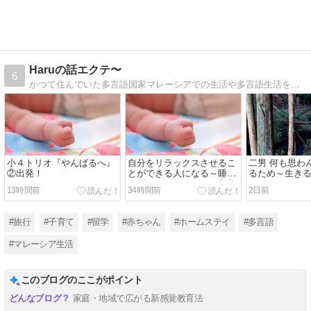
Haruの話エクテ〜
6
かつて住んでいた多言語国家マレーシアでの生活や多言語生活を紹介しています。自然と多言語をgetしていく子どもたちの様子や言語習得のプロセス、多言語生活とは何かを発信中。マレーシアの楽しい文化や習慣も公開中です。
小４トリオ『やんばるへ』
自分をリラックスさせるこ
二男 何も思わ
②出発！
とができる人になる～睡眠
るため～生き
を削ってのゲーム➡要注意
13時間前
34時間前
2日前
「失明＆てんかん」
#旅行
#子育て
#留学
#赤ちゃん
#ホームステイ
#多言語
#マレーシア生活
このブログのここがポイント
家庭・地域で広がる新感覚教育法