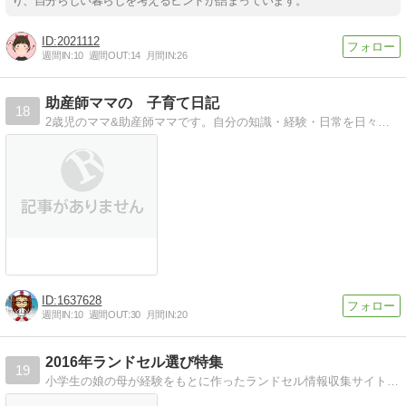
り、自分らしい暮らしを考えるヒントが詰まっています。
2021112
週間IN:
10
週間OUT:
14
月間IN:
26
助産師ママの 子育て日記
18
2歳児のママ&助産師ママです。自分の知識・経験・日常を日々書いてます。
1637628
週間IN:
10
週間OUT:
30
月間IN:
20
2016年ランドセル選び特集
19
小学生の娘の母が経験をもとに作ったランドセル情報収集サイトです