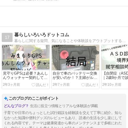
暮らしいろいろドットコム
17
暮らしに関する疑問、気になることや体験談をアウトプットするよ！
見守りGPSは必要？あんし
自分で車のバッテリー交換
【自閉症（AS
んウォッチャー契約してみ
が安いのか！？主婦がルー
｜2歳9か月で
た。１年生になった娘に。
クスハイウェイスターター
中ビネーでIQ
2年3ヶ月前
2年7ヶ月前
2年10ヶ月前
ボ【ML21S】のバッテリー
った話。
を交換
このブログのここがポイント
生活に役立つ情報とリアルな体験談が満載
子育てや日常のちょっとした試行錯誤を経験談を交えて丁寧に紹介。知ら
なかった知識や便利グッズのレビューもあり、読者の生活を少し楽にして
くれる内容です。テーマは健康発達から車のメンテナンスまで多岐にわた