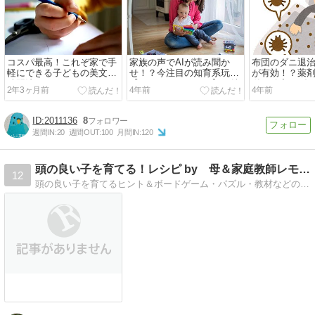
コスパ最高！これぞ家で手
家族の声でAIが読み聞か
布団のダニ退
軽にできる子どもの美文字
せ！？今注目の知育系玩具
が有効！？薬
練習法だ！
【coemo（コエモ）】の魅
単・確実にダ
2年3ヶ月前
4年前
4年前
力とは。
2011136
8
週間IN:
20
週間OUT:
100
月間IN:
120
頭の良い子を育てる！レシピ by 母＆家庭教師レモネード
12
頭の良い子を育てるヒント＆ボードゲーム・パズル・教材などの紹介。幼児〜小低学年では細切れ学習よりも、得意なこと、好きなことにじっくり取り組ませてあげて下さい。