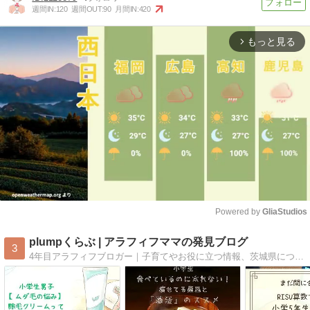
週間IN:
120
週間OUT:
90
月間IN:
420
もっと見る
arrow_forward_ios
Powered by 
GliaStudios
Mute
plumpくらぶ | アラフィフママの発見ブログ
3
4年目アラフィフブロガー｜子育てやお役に立つ情報、茨城県についてのブログを運営中