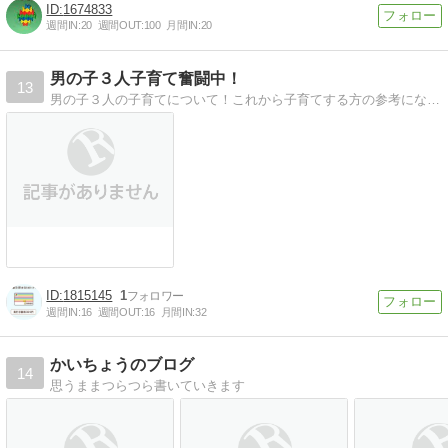
1674833
週間IN:
20
週間OUT:
100
月間IN:
20
男の子３人子育て奮闘中！
13
男の子３人の子育てについて！これから子育てする方の参考になれば嬉しいです！「ママが一番かわいい」と言われたママは自分磨きも頑張ります！
1815145
1
週間IN:
16
週間OUT:
16
月間IN:
32
かいちょうのブログ
14
思うままつらつら書いていきます