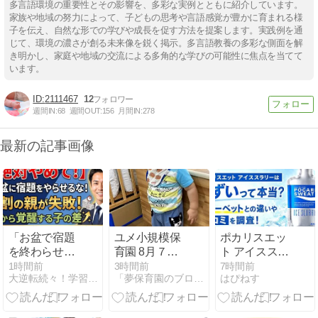
多言語環境の重要性とその影響を、多彩な実例とともに紹介しています。
家族や地域の努力によって、子どもの思考や言語感覚が豊かに育まれる様
子を伝え、自然な形での学びや成長を促す方法を提案します。実践例を通
じて、環境の濃さが創る未来像を鋭く掲示。多言語教養の多彩な側面を解
き明かし、家庭や地域の交流による多角的な学びの可能性に焦点を当てて
います。
2111467
12
週間IN:
68
週間OUT:
156
月間IN:
278
最新の記事画像
「お盆で宿題
ユメ小規模保
ポカリスエッ
を終わらせな
育園 8月７日
ト アイススラ
きゃ！」と焦
（金）②
リーはまずい
1時間前
3時間前
7時間前
大逆転続々！学習法指導塾ＰＨＩの次世代の教育法大公開！
「夢保育園のブログ」（大阪府高槻市）〜人間教育〜
はぴねす
っていません
って本当？ シ
か？
ャーベットと
の違いや口コ