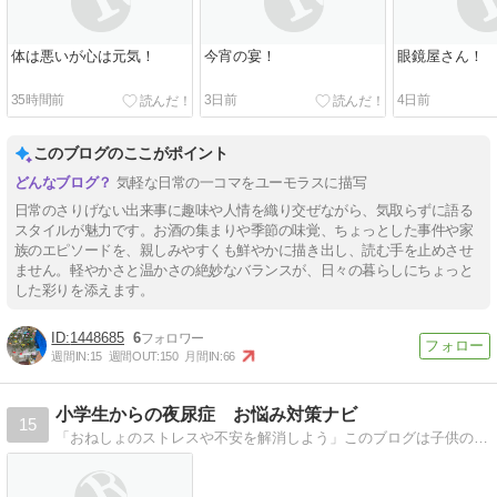
体は悪いが心は元気！
今宵の宴！
眼鏡屋さん！
35時間前
3日前
4日前
このブログのここがポイント
気軽な日常の一コマをユーモラスに描写
日常のさりげない出来事に趣味や人情を織り交ぜながら、気取らずに語る
スタイルが魅力です。お酒の集まりや季節の味覚、ちょっとした事件や家
族のエピソードを、親しみやすくも鮮やかに描き出し、読む手を止めさせ
ません。軽やかさと温かさの絶妙なバランスが、日々の暮らしにちょっと
した彩りを添えます。
1448685
6
週間IN:
15
週間OUT:
150
月間IN:
66
小学生からの夜尿症 お悩み対策ナビ
15
「おねしょのストレスや不安を解消しよう」このブログは子供の夜尿症を克服した経験のある 主婦が書いています同じお悩みの方の力になれたら幸いです