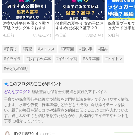
浴衣や甚平何を履く？靴？
保育園の夏祭り 女の子にお
保育園プール
下駄？サンダル？おすすめ
すすめは浴衣？甚平？0歳1
ュガードは半
はコレ！男の子も女の子も
歳・2歳3歳・4歳5歳・年齢
育士が伝える
41日前
49日前
58日前
夏祭りはコレで決まり！
別に保育士が解説します！
点
#子育て
#育児
#ストレス
#保育園
#習い事
#悩み
#イライラ
#おすすめ絵本
#イヤイヤ期
#入学準備
#トイトレ
#子どもの関り
このブログのここがポイント
経験豊富な保育士の視点と実践的アドバイス
子育てや保育園行事に役立つ情報を専門的知識を交えて分かりやすく解説
します。水着や仮装、行事準備など子どもの成長に寄り添うテーマを扱
い、親子の毎日を彩るコツや注意点を的確に伝えることに力を入れていま
す。親しみやすさと信頼感を持たせながら、具体的なアイデアやヒントを
丁寧に紹介しています。
2118879
4