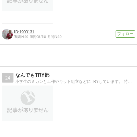
1900131
週間IN:
10
週間OUT:
0
月間IN:
10
なんでもTRY部
24
小学生のミカンと工作やキット組立などにTRYしています。 特に、科学実験や電子工作（初心者）に興味があります。