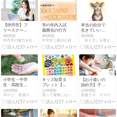
ミを調査！
【伊丹市】フ
学の年内入試
本当の自分で
リースクール
義務化の行方
生きていい理
助成金はあ
由
8時間前
9時間前
9時間前
伊丹市の魅力を伝える『トコトコいたみ』
中学生と親の心得 高校受験の勉強法相談
『在り方』を整え『現実』が変わる引き寄せ術
る？相談窓口
と費用の仕組
み
小学生・中学
キッズ知育タ
【お小遣いの
生・高校生の
ブレット【も
始め方】子供
お小遣い相場
う迷わない！
はいつから？
10時間前
11時間前
12時間前
35ナビ 産後のママ応援団 - 産後ナビ│頑張れママさん
買って後悔しない子供グッズの選び方 - キッズライフガイド
産後ラボ ママのための応援団
とは？後悔し
悩まない！失
成功するため
ない家庭のル
敗しない！】
の裏ワザと結
ールと失敗談
おすすめアイ
論！
テムを厳選紹
介