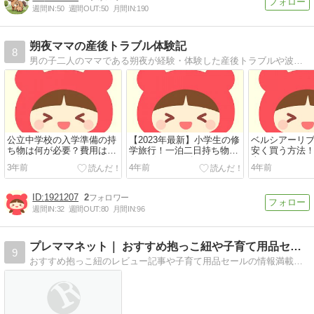
週間IN:
50
週間OUT:
50
月間IN:
190
朔夜ママの産後トラブル体験記
8
男の子二人のママである朔夜が経験・体験した産後トラブルや波乱続きだった出産記録をご紹介
公立中学校の入学準備の持
【2023年最新】小学生の修
ベルシアーリ
ち物は何が必要？費用はど
学旅行！一泊二日持ち物、
安く買う方法
の位かかる？
バッグのサイズは？
事はできる？
3年前
4年前
4年前
1921207
2
週間IN:
32
週間OUT:
80
月間IN:
96
プレママネット｜ おすすめ抱っこ紐や子育て用品セール情報
9
おすすめ抱っこ紐のレビュー記事や子育て用品セールの情報満載。実際に使ったベビーグッズをコスパ検証します。