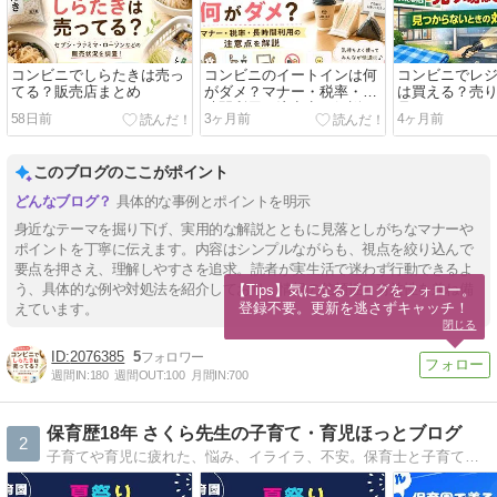
コンビニでしらたきは売っ
コンビニのイートインは何
コンビニでレ
てる？販売店まとめ
がダメ？マナー・税率・長
は買える？売
時間利用の注意点を解説
見つからない
58日前
3ヶ月前
4ヶ月前
まで解説
このブログのここがポイント
具体的な事例とポイントを明示
身近なテーマを掘り下げ、実用的な解説とともに見落としがちなマナーや
ポイントを丁寧に伝えます。内容はシンプルながらも、視点を絞り込んで
要点を押さえ、理解しやすさを追求。読者が実生活で迷わず行動できるよ
う、具体的な例や対処法を紹介しており、情報の信頼性と有益性を兼ね備
【Tips】気になるブログをフォロー。

登録不要。更新を逃さずキャッチ！
えています。
閉じる
2076385
5
週間IN:
180
週間OUT:
100
月間IN:
700
保育歴18年 さくら先生の子育て・育児ほっとブログ
2
子育てや育児に疲れた、悩み、イライラ、不安。保育士と子育ての経験から分かった事！親の関わり方で子どもは変わる！少しでも気持ちが楽に！おすすめ情報なども発信しています。子育てを笑顔と共に。