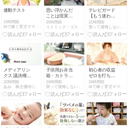
連動テスト
思い浮かんだ
テレビガード
ことは現実化
【もう迷わな
する。
い！悩まな
19時間前
20時間前
21時間前
AIで稼ぐ育児ママの在宅起業術
リトミック・ゴスペル・ヴォイトレ・名古屋
買って後悔しない子供グッズの選び方 - キッズライフガイド
い！失敗しな
い！】おすす
めアイテムを
厳選紹介
メディアリン
子供用お弁当
初心者の収益
クス 議決権行
箱・カトラリ
ゼロを打ち破
使のお礼
ーセット【も
る
22時間前
24時間前
24時間前
あみ 株主優待にあこがれて〜 節約＆お得を楽しむ
買って後悔しない子供グッズの選び方 - キッズライフガイド
AIで稼ぐ育児ママの在宅起業術
う迷わない！
Threads×note
悩まない！失
収益化設計書
敗しない！】
おすすめアイ
テムを厳選紹
介