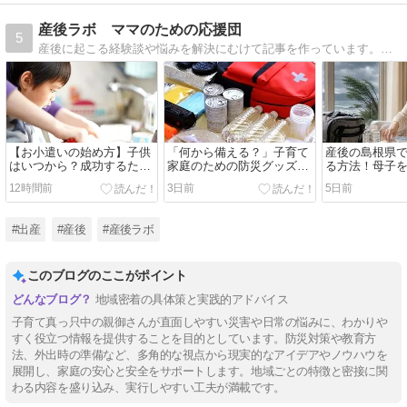
産後ラボ ママのための応援団
5
産後に起こる経験談や悩みを解決にむけて記事を作っています。ママの応援になれれば。
【お小遣いの始め方】子供
「何から備える？」子育て
産後の島根県
はいつから？成功するため
家庭のための防災グッズ基
る方法！母子
の裏ワザと結論！
礎知識｜ローリングストッ
策と支援情報
12時間前
3日前
5日前
クと収納のコツ
#出産
#産後
#産後ラボ
このブログのここがポイント
地域密着の具体策と実践的アドバイス
子育て真っ只中の親御さんが直面しやすい災害や日常の悩みに、わかりや
すく役立つ情報を提供することを目的としています。防災対策や教育方
法、外出時の準備など、多角的な視点から現実的なアイデアやノウハウを
展開し、家庭の安心と安全をサポートします。地域ごとの特徴と密接に関
わる内容を盛り込み、実行しやすい工夫が満載です。