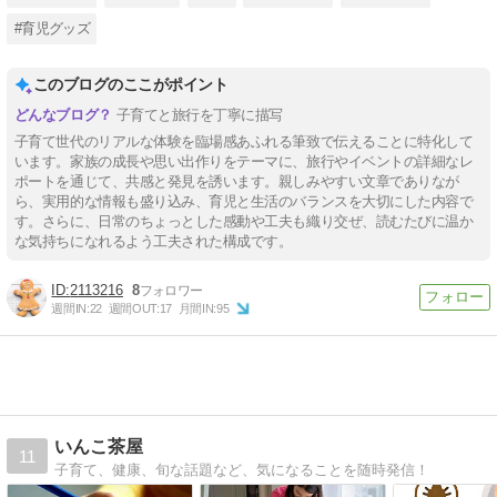
#育児グッズ
このブログのここがポイント
子育てと旅行を丁寧に描写
子育て世代のリアルな体験を臨場感あふれる筆致で伝えることに特化して
います。家族の成長や思い出作りをテーマに、旅行やイベントの詳細なレ
ポートを通じて、共感と発見を誘います。親しみやすい文章でありなが
ら、実用的な情報も盛り込み、育児と生活のバランスを大切にした内容で
す。さらに、日常のちょっとした感動や工夫も織り交ぜ、読むたびに温か
な気持ちになれるよう工夫された構成です。
2113216
8
週間IN:
22
週間OUT:
17
月間IN:
95
いんこ茶屋
11
子育て、健康、旬な話題など、気になることを随時発信！