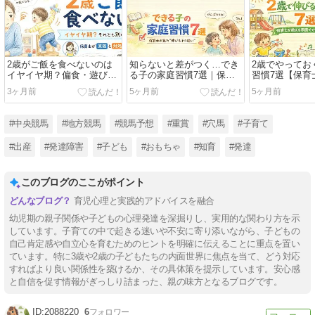
2歳がご飯を食べないのは
知らないと差がつく…でき
2歳でやってお
イヤイヤ期？偏食・遊び食
る子の家庭習慣7選｜保育
習慣7選【保育
べの理由と保育士が教える
士が本音で解説
発達を支える
3ヶ月前
5ヶ月前
5ヶ月前
正しい対処法
り方
#中央競馬
#地方競馬
#競馬予想
#重賞
#穴馬
#子育て
#出産
#発達障害
#子ども
#おもちゃ
#知育
#発達
このブログのここがポイント
育児心理と実践的アドバイスを融合
幼児期の親子関係や子どもの心理発達を深掘りし、実用的な関わり方を示
しています。子育ての中で起きる迷いや不安に寄り添いながら、子どもの
自己肯定感や自立心を育むためのヒントを明確に伝えることに重点を置い
ています。特に3歳や2歳の子どもたちの内面世界に焦点を当て、どう対応
すればより良い関係性を築けるか、その具体策を提示しています。安心感
と自信を促す情報がぎっしり詰まった、親の味方となるブログです。
2088220
6