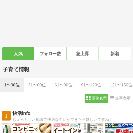
人気
フォロー数
急上昇
新着
子育て情報
1〜30位
31〜60位
61〜90位
91〜120位
121〜150位
画像表示
文字表示
快活info
1
ちょっとした知識で快適な生活ができたら嬉しいですね！