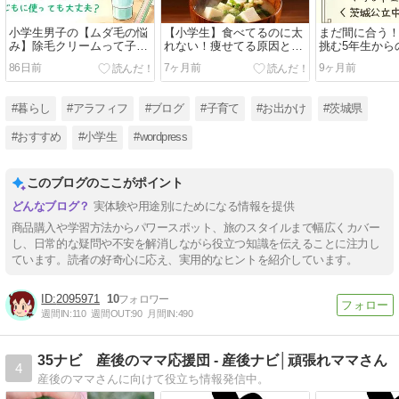
小学生男子の【ムダ毛の悩
【小学生】食べてるのに太
まだ間に合う！
み】除毛クリームって子ど
れない！痩せてる原因と
挑む5年生から
もに使っても大丈夫？
「藻活」のススメ
中学受験
86日前
7ヶ月前
9ヶ月前
#暮らし
#アラフィフ
#ブログ
#子育て
#お出かけ
#茨城県
#おすすめ
#小学生
#wordpress
このブログのここがポイント
実体験や用途別にためになる情報を提供
商品購入や学習方法からパワースポット、旅のスタイルまで幅広くカバー
し、日常的な疑問や不安を解消しながら役立つ知識を伝えることに注力し
ています。読者の好奇心に応え、実用的なヒントを紹介しています。
2095971
10
週間IN:
110
週間OUT:
90
月間IN:
490
35ナビ 産後のママ応援団 - 産後ナビ│頑張れママさん
4
産後のママさんに向けて役立ち情報発信中。