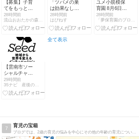
【募集】子育
「ツバメの巣
ユメ小規模保
てをもっと楽
は効果なし」
育園 8月6日
しみたいママ
って本当？実
（木）②
28時間前
28時間前
28時間前
流山おおたかの森ベビマ・サインふわほっぺ
はぴねす
「夢保育園のブログ」（大阪府高槻市）〜人間教育〜
へ♡ベビーマ
感できない5
ッサージ初回
つの理由と後
体験プライベ
悔しない選び
ートレッスン
方
全て表示
【雲南市ソー
シャルチャレ
ンジ
29時間前
35ナビ 産後のママ応援団 - 産後ナビ│頑張れママさん
「Seed」】過
疎先進地から
「次の100
年」をつくる
新たな起業家
支援プログラ
ムとは？
育児の宝箱
7
ブログでは、2歳の育児の悩みを中心にその他の年齢の育児についても発信さています。