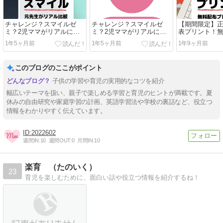
チャレンジ？スマイルゼ
チャレンジ？スマイルゼ
【期間限定】正
ミ？2児ママがリアルに比
ミ？2児ママがリアルに比
表プリント！
較してみた！
較してみた！
ト中(12/15まで
1年5ヶ月前
1年5ヶ月前
1年9ヶ月前
このブログのここがポイント
子供の学習や育児の実用的なコツを紹介
幅広いテーマを扱い、親子で楽しめる学習と育児のヒントが満載です。夏
休みの自由研究や家庭学習の計画、英語学習法や学校の裏話など、役立つ
情報をわかりやすく伝えています。
2022602
週間IN:
10
週間OUT:
0
月間IN:
10
楽育 （たのいく）
23
育児を楽しむために、面白い話や役立つ情報を紹介するね！