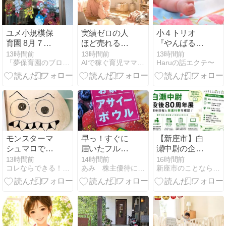
ユメ小規模保
実績ゼロの人
小４トリオ
育園 8月７日
ほど売れる
『やんばる
（金）
noteを書ける
へ』②出発！
13時間前
13時間前
13時間前
「夢保育園のブログ」（大阪府高槻市）〜人間教育〜
AIで稼ぐ育児ママの在宅起業術
Haruの話エクテ〜
禁断法
モンスターマ
早っ！すぐに
【新座市】白
シュマロで科
届いたフルッ
瀬中尉の企画
学実験あそび
タフルッタの
展示はいつま
13時間前
14時間前
16時間前
コレならできる！０.１歳の知育！頭のいい子を育てたい
あみ 株主優待にあこがれて〜 節約＆お得を楽しむ
新座市のことなら『ニイザノオト』
優待
で？休館日と
関連行事