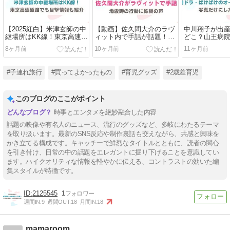
【2025紅白】米津玄師の中
【動画】佐久間大介のラヴ
中川翔子が出
継場所はKK線！東京高速道
ィット内で手話が話題！な
どこ？山王病
路でも目撃情報も紹介
ぜ手話ができる？
本当？出産費
8ヶ月前
10ヶ月前
11ヶ月前
#子連れ旅行
#買ってよかったもの
#育児グッズ
#2歳差育児
このブログのここがポイント
時事とエンタメを絶妙融合した内容
話題の映像や有名人のニュース、流行のグッズなど、多岐にわたるテーマ
を取り扱います。最新のSNS反応や制作裏話も交えながら、共感と興味を
かき立てる構成です。キャッチーで鮮烈なタイトルとともに、読者の関心
を引き付け、日常の中の話題をエレガントに掘り下げることを意識してい
ます。ハイクオリティな情報を軽やかに伝える、コントラストの効いた編
集スタイルが特徴です。
2125545
1
週間IN:
9
週間OUT:
18
月間IN:
18
mamaroom