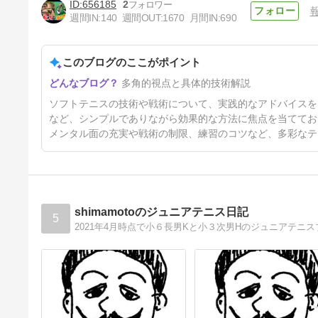
656185
2
週間IN:
140
週間OUT:
1670
月間IN:
690
このブログのここがポイント
近畿インターハイ女子個人
多角的視点と具体的技術解説
4日前
ソフトテニスの技術や戦術について、実践的なアドバイスを
など、シンプルでありながら効果的な方法に焦点を当ててお
メンタル面の充実や戦術の制限、練習のコツなど、多彩なテ
shimamotoのジュニアテニス日記
5
2021年4月時点で小６長男Kと小３次男Hのジュニアテニ