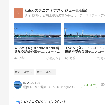
katsuのテニスオフスケジュール日記
3
多摩北部および埼玉県所沢市を中心に、テニスオフやベア
★5/22（金）8：30-10：30 所
★5/15（金）8：30-10：3
沢航空記念公園テニスコート
沢航空記念公園テニスコー
一般初中級から 楽しくダブル
一般初中級から 楽しくダ
4ヶ月前
4ヶ月前
ス♪
ス♪
#テニスオフ
#テニスベア
2127109
報
週間IN:
190
週間OUT:
220
月間IN:
930
※満員御礼★5/1（金）8：30-
10：30 所沢航空記念公園テニ
スコート 一般初中級から 楽し
このブログのここがポイント
4ヶ月前
くダブルス♪