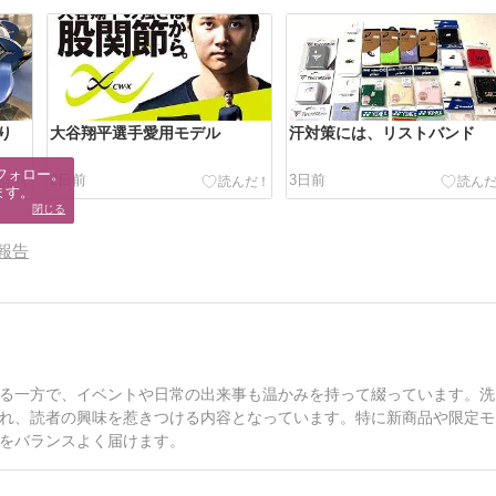
り
大谷翔平選手愛用モデル
汗対策には、リストバンド
フォロー。

2日前
3日前
ます。
閉じる
報告
る一方で、イベントや日常の出来事も温かみを持って綴っています。洗
れ、読者の興味を惹きつける内容となっています。特に新商品や限定モ
をバランスよく届けます。