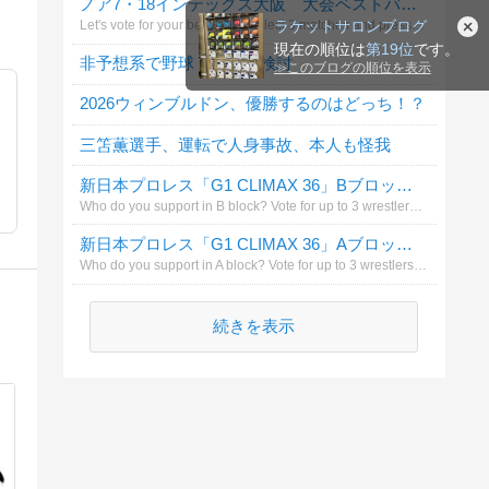
ノア7・18インテックス大阪 大会ベストバウトは?
Let's vote for your best bout! Select 3 matches and press the vote（投票）button.
ラケットサロンブログ
現在の順位は
第19位
です。
非予想系で野球くじ導入検討
≫
このブログの順位を表示
2026ウィンブルドン、優勝するのはどっち！？
三笘薫選手、運転で人身事故、本人も怪我
新日本プロレス「G1 CLIMAX 36」Bブロックで応援する選手は？（3人まで）
Who do you support in B block? Vote for up to 3 wrestlers and press the left button（投票する）.
新日本プロレス「G1 CLIMAX 36」Aブロックで応援する選手は？（3人まで）
Who do you support in A block? Vote for up to 3 wrestlers and press the left button（投票する）.
続きを表示