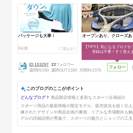
パッケージも大事！
オープンあり、クローズあ
【TIPS】気になるブログを
6分前
24時間前
登録は不要！すぐ使え
153297
22
週間IN:
550
週間OUT:
2180
月間IN:
2370
このブログのここがポイント
難しいから現状維持？
商品限定情報と多彩なスポーツ企画紹介
4日前
スポーツ用品の最新情報や限定モデル、販売状況を鋭く伝え
練されたデザインや商品企画の裏側、リアルな市場動向も触
デルの詳細説明が秀逸で、スポーツの魅力とショップの工夫