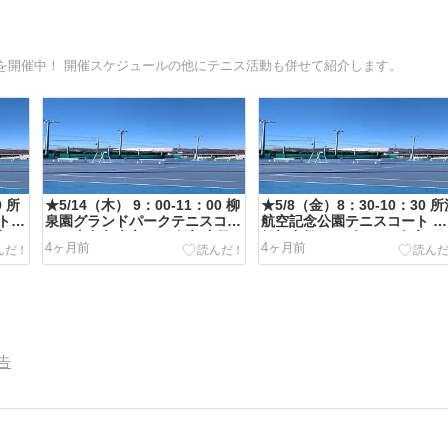
を開催中！ 開催スケジュールの他にテニス活動も併せて紹介します。
0 所
★5/14（木） 9：00-11：00 柳
★5/8（金）8：30-10：30 
ト
泉園グランドパークテニスコー
航空記念公園テニスコート 一
ブル
ト（東久留米市） 一般初中級
般初中級から 楽しくダブルス
4ヶ月前
4ヶ月前
から ダブルスゲーム♪
告