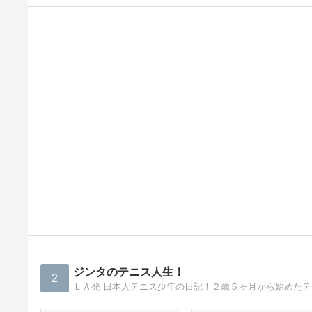
ジンタのテニス人生！
2
ＬＡ発 日本人テニス少年の日記！２歳５ヶ月から始めた