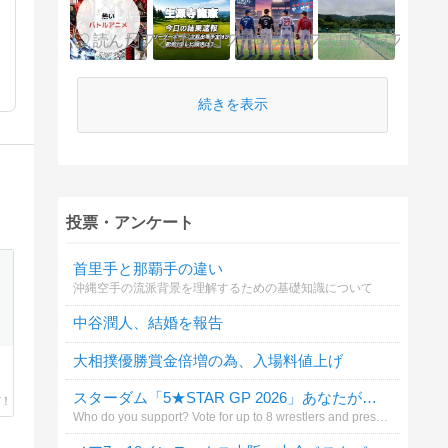
続きを表示
投票・アンケート
首里手と那覇手の違い
沖縄空手の流派背景を理解するための基礎知識について
中谷潤人、結婚を報告
大相撲優勝賞金倍増の為、入場料値上げ
スターダム「5★STAR GP 2026」あなたが応援する選手は?（4ブロック8人まで）
Who do you support? Vote for up to 8 wrestlers and press the vote（投票）button.