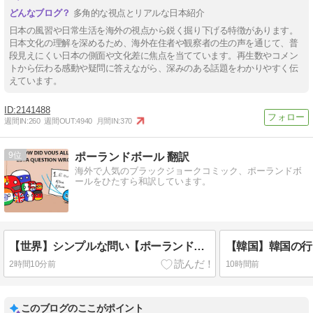
多角的な視点とリアルな日本紹介
日本の風習や日常生活を海外の視点から鋭く掘り下げる特徴があります。
日本文化の理解を深めるため、海外在住者や観察者の生の声を通じて、普
段見えにくい日本の側面や文化差に焦点を当てています。再生数やコメン
トから伝わる感動や疑問に答えながら、深みのある話題をわかりやすく伝
えています。
2141488
週間IN:
260
週間OUT:
4940
月間IN:
370
9
ポーランドボール 翻訳
海外で人気のブラックジョークコミック、ポーランドボ
ールをひたすら和訳しています。
【世界】シンプルな問い【ポーランドボール】
2時間10分前
10時間前
このブログのここがポイント