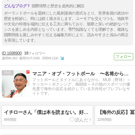
国際情勢と歴史を皮肉的に解説
ポーランドボールを題材にした風刺漫画の形式をとり、世界各国の政治や
歴史を軽妙に、時には鋭く描き出します。ユーモアを交えつつも、地政学
や文化の特徴を端的に伝える工夫に満ちており、観察と笑いの絶妙なバラ
ンスを楽しめる内容となっています。専門知識なくても理解でき、複雑な
国際関係も親しみやすく伝える編集方針により、読みやすさと深みの両立
を実現しています。
1698900
18
週間IN:
250
週間OUT:
2450
月間IN:
1130
10
マニア・オブ・フットボール 〜名将からの提言〜
フットボールとタイトルにありながら、MLB（野球）＞
サッカー＞ボクシング、格闘技＞その他のスポーツの優
先度で海外の反応を紹介している方向性がブレブレなサ
イトです。
イチローさん「僕は本を読まない。好きなアニメはドラゴンボール」【海外の反応】
8時間前
22時間前