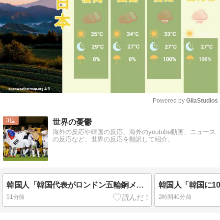
Powered by 
GliaStudios
Mute
3
世界の憂鬱
海外の反応や韓国の反応、海外のyoutube動画、ニュース
の反応など、世界の反応を翻訳して紹介。
韓国人「韓国代表がロンドン五輪銅メダル剥奪の危機！海外メディアが『時効の壁を越えてIOCの調査対象になり得る』と報道！」
51分前
2時間40分前