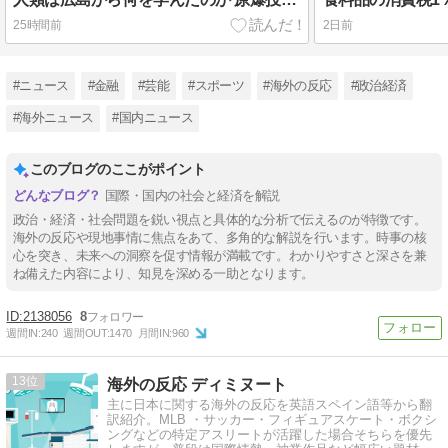
25時間前
2日前
#ニュース
#金融
#芸能
#スポーツ
#海外の反応
#政治経済
#海外ニュース
#国内ニュース
このブログのここがポイント
国際・国内の社会と経済を解説
政治・経済・社会問題を鋭い視点と具体的な分析で伝えるのが特徴です。
海外の反応や現地事情に焦点をあて、多角的な解説を行います。時事の核
心を突き、未来への洞察を促す情報が満載です。わかりやすさと深さを兼
ね備えた内容により、知見を深める一助となります。
2138056
8
週間IN:
240
週間OUT:
1470
月間IN:
960
13
海外の反応 ディミヌート
主に日本に関する海外の反応を英語スペイン語等から翻
訳紹介。MLB ・サッカー・フィギュアスケート・ボクシ
ングなどの特定アスリートが活躍した場合そちらを優先