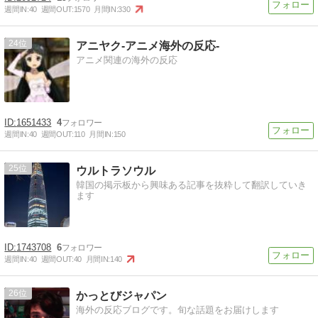
週間IN:
40
週間OUT:
1570
月間IN:
330
24
アニヤク-アニメ海外の反応-
アニメ関連の海外の反応
1651433
4
週間IN:
40
週間OUT:
110
月間IN:
150
25
ウルトラソウル
韓国の掲示板から興味ある記事を抜粋して翻訳していき
ます
1743708
6
週間IN:
40
週間OUT:
40
月間IN:
140
26
かっとびジャパン
海外の反応ブログです。旬な話題をお届けします