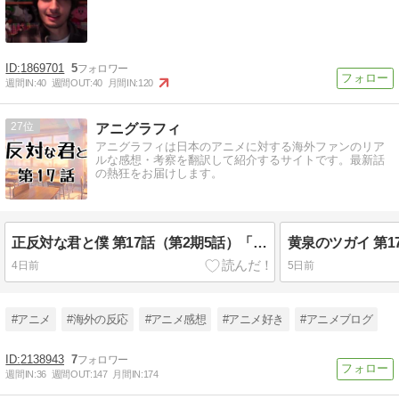
1869701
5
週間IN:
40
週間OUT:
40
月間IN:
120
27
アニグラフィ
アニグラフィは日本のアニメに対する海外ファンのリア
ルな感想・考察を翻訳して紹介するサイトです。最新話
の熱狂をお届けします。
正反対な君と僕 第17話（第2期5話）「バレンタイン」海外の反応
4日前
5日前
#アニメ
#海外の反応
#アニメ感想
#アニメ好き
#アニメブログ
2138943
7
週間IN:
36
週間OUT:
147
月間IN:
174