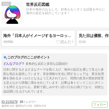
15
世界反応図鑑
日本や海外のおもしろ、好奇心をくすぐる話題を中心に
海外の反応を紹介しています！
海外「日本人がイメージするヨーロッパ各国のステレオタイプがこちら」（海外の反応）
3時間前
2日前
このブログのここがポイント
多角的な反応と多彩な話題紹介
日本に関するさまざまなテーマを取り上げ、海外の反応を通じて見えた多
彩な視点を提供しています。安全情報や文化に関するシェアは、異文化理
解を深めるきっかけとなるよう工夫されており、民間の意見や歴史的背景
も交えながら情報に厚みを出しています。記事は各トピックごとにポイン
トを押さえながらも、柔軟で親しみやすい語り口を心掛けており、自然な
会話調に仕上げられています。
2133279
18
週間IN:
140
週間OUT:
1750
月間IN:
570