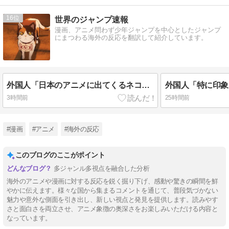
16
世界のジャンプ速報
漫画、アニメ問わず少年ジャンプを中心としたジャンプ
にまつわる海外の反応を翻訳して紹介しています。
外国人「日本のアニメに出てくるネコｗｗｗ」（海外の反応）
3時間前
25時間前
#漫画
#アニメ
#海外の反応
このブログのここがポイント
多ジャンル多視点を融合した分析
海外のアニメや漫画に対する反応を鋭く掘り下げ、感動や驚きの瞬間を鮮
やかに伝えます。様々な国から集まるコメントを通じて、普段気づかない
魅力や意外な側面を引き出し、新しい視点と発見を提供します。読みやす
さと面白さを両立させ、アニメ象徴の奥深さをお楽しみいただける内容と
なっています。