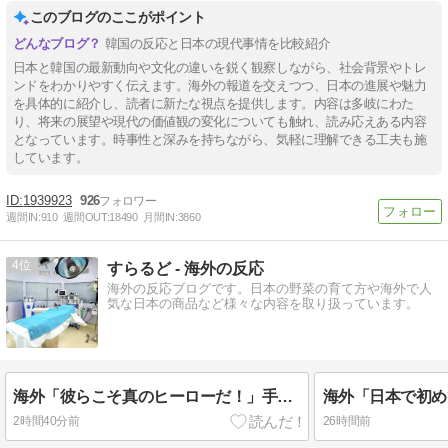
このブログのここがポイント
韓国の反応と日本の現代事情を比較紹介
日本と韓国の最新動向や文化の違いを鋭く観察しながら、社会背景やトレ
ンドをわかりやすく伝えます。海外の報道を交えつつ、日本の進展や魅力
を具体的に紹介し、読者に新たな視点を提供します。内容は多岐にわた
り、将来の展望や現代の価値観の変化についても触れ、読み応えある内容
となっています。時事性と深みを持ちながら、気軽に理解できる工夫も施
しています。
1939923
926
週間IN:
910
週間OUT:
18490
月間IN:
3860
4
すらるど - 海外の反応
海外の反応ブログです。日本の野菜の育て方や海外で人
気な日本の商品など様々な内容を取り扱っています。
海外「彼らこそ真のヒーローだ！」手術中に大地震が起きた熊本総合病院の映像を見た海外の反応
2時間40分前
26時間前