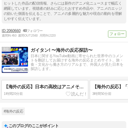
ヒットした作品の配信情報、さらには新作のアニメ化ニュースまで幅広く
網羅しています。視聴者の好みに応じたおすすめ作品や、アニメのエッジ
の効いた側面を伝えることで、アニメの多層的な魅力や現在の動向を理解
しやすく伝えています。
2060660
40
週間IN:
450
週間OUT:
2560
月間IN:
2220
8
ガイタン! 〜海外の反応探訪〜
日本に関するYouTube動画に寄せられた世界中のコメン
トを翻訳してお届けする海外の反応まとめサイト。旅・
食・文化から働き方のリアルまで、外国人が見た日本を
探訪します。
【海外の反応】日本の高校はアニメそのもの？実際に通ってた人たちの本音がリアルすぎる
1時間20分前
3時間50分前
#海外の反応
このブログのここがポイント