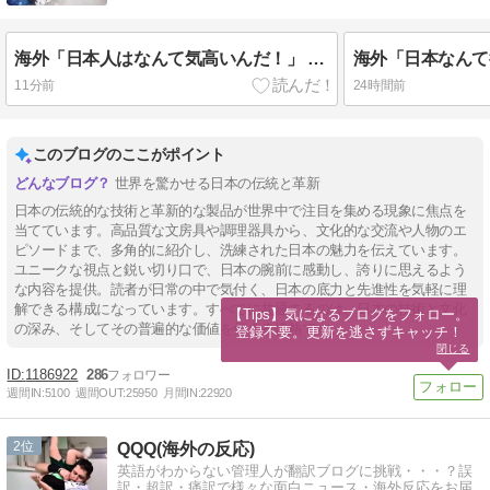
海外「日本人はなんて気高いんだ！」 英高級紙も驚愕した極限の中の日本人の姿に世界が衝撃
11分前
24時間前
このブログのここがポイント
世界を驚かせる日本の伝統と革新
日本の伝統的な技術と革新的な製品が世界中で注目を集める現象に焦点を
当てています。高品質な文房具や調理器具から、文化的な交流や人物のエ
ピソードまで、多角的に紹介し、洗練された日本の魅力を伝えています。
ユニークな視点と鋭い切り口で、日本の腕前に感動し、誇りに思えるよう
な内容を提供。読者が日常の中で気付く、日本の底力と先進性を気軽に理
解できる構成になっています。すべてに共通するのは、日本の技術と文化
【Tips】気になるブログをフォロー。

の深み、そしてその普遍的な価値を伝える情熱です。
登録不要。更新を逃さずキャッチ！
閉じる
1186922
286
週間IN:
5100
週間OUT:
25950
月間IN:
22920
2
QQQ(海外の反応)
英語がわからない管理人が翻訳ブログに挑戦・・・？誤
訳・超訳・痛訳で様々な面白ニュース・海外反応をお届