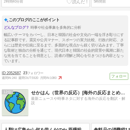
2時間40分前
5時間前
このブログのここがポイント
時事や社会事象を多角的に分析
幅広いテーマをカバーし、日本と韓国の社会や文化の一端を浮き彫りにす
る記事群です。震災や公共マナー、スポーツの実力比較、行政の対応、さ
らには歴史や伝統に至るまで、多面的な視点から鋭く切り込みます。丁寧
な取材と独自の分析を通じて、現代日本と韓国の社会的背景や風潮に新た
な光を当てることを得意とし、読者の理解と関心を引きつける内容となっ
ています。
2052687
23
週間IN:
240
週間OUT:
5920
月間IN:
1080
12
せかはん（世界の反応）|海外の反応まとめブログ
最新ニュースや時事ネタに対する海外の反応を翻訳・解
説
人類は広島から何を学んだのか 原爆投下から81年、核兵器が再び増え始めた世界【海外の反応・解説】