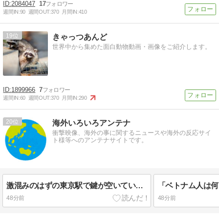
2084047
17
週間IN:
90
週間OUT:
370
月間IN:
410
19
きゃっつあんど
世界中から集めた面白動物動画・画像をご紹介します。
1899966
7
週間IN:
60
週間OUT:
370
月間IN:
290
20
海外いろいろアンテナ
衝撃映像、海外の事に関するニュースや海外の反応サイ
ト様等へのアンテナサイトです。
激混みのはずの東京駅で鍵が空いているコインロッカーが散見、「ラッキー」と思って中を確認してみると……
48分前
48分前