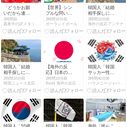
「どうかお願
【世界】シン
韓国人「結婚
いだから連れ
プルな問い
相手探しに寺
てって」！バ
【ポーランド
へ？仏教系婚
2時間前
2時間10分前
2時間10分前
真夜中の訳スタ｜MLB・欧州サッカー 海外の反応翻訳ブログ
ポーランドボール 翻訳
海外の反応アンテナ
ルサFWフェ
ボール】
活イベントの
ラン・トーレ
競争率が過去
スのPSG移籍
最高に」
合意に現地サ
→「女性257
ポから歓迎の
倍、男性166
声が殺到！
倍…」
【海外の反
応】
韓国人「結婚
【海外の反
韓国人「韓国
相手探しに寺
応】日本のウ
サッカー性接
へ？仏教系婚
ェブサイトっ
待に日本人審
2時間10分前
2時間10分前
2時間40分前
韓国ニュース反応まとめ
Red4 海外の反応まとめ
ハウメニージャパン！
活イベントの
て質の低いも
判も接待受け
競争率が過去
のが多い気が
たみたいだ
最高に」
する → 「日本
よ」
→「女性257
のIT業界は
倍、男性166
色々と問題が
倍…」
あるからな」
「ゲームのUI
は優れてるの
韓国人「55歳
韓国人「韓国
海外「彼らこ