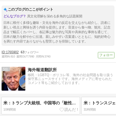
このブログのここがポイント
異文化理解を深める多角的な話題展開
日本に根付く多様な趣味・文化を海外の反応を交えながら紹介し、読者に
新しい視点と興味を誘う内容を提供します。音楽から食べ物、観光、記念
品まで幅広くカバーし、各記事は魅力的な写真や具体的な事例を通じて、
日本の魅力を鮮やかに伝達。親しみやすい言葉遣いとともに、知的好奇心
を満たす内容でありながらも堅苦しさを排除しています。
1765902
63
週間IN:
810
週間OUT:
7990
月間IN:
3740
5
海外報道翻訳所
移民・LGBTQ・ポリコレ等、海外の社会問題を取り扱う
保守系ニュースサイトです。海外メディアに寄せられた
コメント等もご紹介しております。
米：トランプ大統領、中国等の「敵性外国人」による「米国籍目的の出産ツーリズム禁止令」に署名…寄生侵略防止へ[海外の反応]
10時間前
31時間前