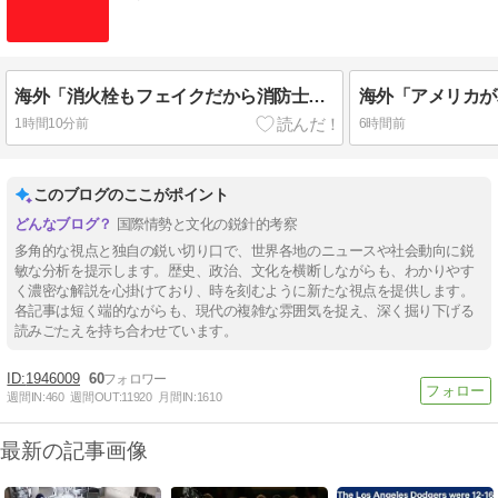
海外「消火栓もフェイクだから消防士が右往左往する中国www」
1時間10分前
6時間前
このブログのここがポイント
国際情勢と文化の鋭針的考察
多角的な視点と独自の鋭い切り口で、世界各地のニュースや社会動向に鋭
敏な分析を提示します。歴史、政治、文化を横断しながらも、わかりやす
く濃密な解説を心掛けており、時を刻むように新たな視点を提供します。
各記事は短く端的ながらも、現代の複雑な雰囲気を捉え、深く掘り下げる
読みごたえを持ち合わせています。
1946009
60
週間IN:
460
週間OUT:
11920
月間IN:
1610
最新の記事画像