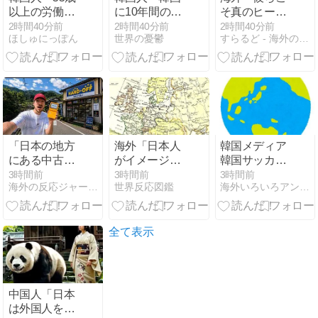
に不思議」
以上の労働力
に10年間の出
そ真のヒーロ
が初めて1000
場権剥奪や過
ーだ！」手術
2時間40分前
2時間40分前
2時間40分前
ほしゅにっぽん
世界の憂鬱
すらるど - 海外の反応
万人を突破…
去ワールドカ
中に大地震が
希望退職年齢
ップ、オリン
起きた熊本総
は73.6歳と過
ピック予選の
合病院の映像
去最高に」
記録削除を要
を見た海外の
求するFIFA公
反応
式制裁を海外
メディアが報
道！」
「日本の地方
海外「日本人
韓国メディア
にある中古品
がイメージす
韓国サッカー
店に行ってレ
るヨーロッパ
のイメージが
3時間前
3時間前
3時間前
海外の反応ジャーナル
世界反応図鑑
海外いろいろアンテナ
トロ品を探し
各国のステレ
墜落 [8/07]
てみた」海外
オタイプがこ
の反応
ちら」（海外
の反応）
全て表示
中国人「日本
は外国人を調