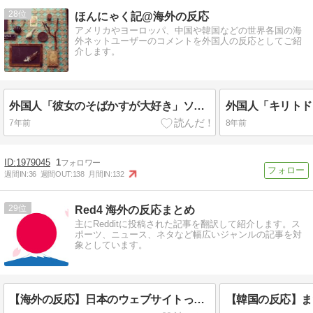
28
ほんにゃく記@海外の反応
アメリカやヨーロッパ、中国や韓国などの世界各国の海
外ネットユーザーのコメントを外国人の反応としてご紹
介します。
外国人「彼女のそばかすが大好き」ソードアート・オンライン アリシゼーション 第6話「アリシゼーション計画」(ほんにゃく記@海外の反応)
7年前
8年前
1979045
1
週間IN:
36
週間OUT:
138
月間IN:
132
29
Red4 海外の反応まとめ
主にRedditに投稿された記事を翻訳して紹介します。ス
ポーツ、ニュース、ネタなど幅広いジャンルの記事を対
象としています。
【海外の反応】日本のウェブサイトって質の低いものが多い気がする → 「日本のIT業界は色々と問題があるからな」「ゲームのUIは優れてるのに不思議」