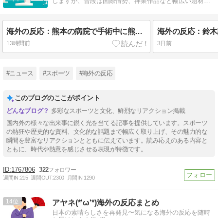
しますが、普段は国際情勢、神業作品など幅広い題材を
扱います。
海外の反応：熊本の病院で手術中に熊本地震が発生、大揺れの中でも患者を守った医師たちの対応ぶりに海外大絶賛
13時間前
3日前
#ニュース
#スポーツ
#海外の反応
このブログのここがポイント
多彩なスポーツと文化、鮮烈なリアクション掲載
国内外の様々な出来事に鋭く光を当てる記事を提供しています。スポーツ
の熱狂や歴史的な資料、文化的な話題まで幅広く取り上げ、その魅力的な
瞬間を豊富なリアクションとともに伝えています。読み応えのある内容と
ともに、時代や熱意を感じさせる表現が特徴です。
1767806
322
週間IN:
215
週間OUT:
2300
月間IN:
1290
14
アヤネ(*'ω'*)海外の反応まとめ
日本の素晴らしさを再発見〜気になる海外の反応を随時