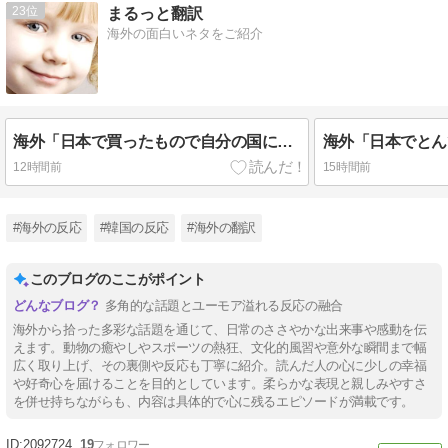
23
まるっと翻訳
海外の面白いネタをご紹介
海外「日本で買ったもので自分の国に戻ってからも使い続けてるものってある？」
12時間前
15時間前
#海外の反応
#韓国の反応
#海外の翻訳
このブログのここがポイント
多角的な話題とユーモア溢れる反応の融合
海外から拾った多彩な話題を通じて、日常のささやかな出来事や感動を伝
えます。動物の癒やしやスポーツの熱狂、文化的風習や意外な瞬間まで幅
広く取り上げ、その裏側や反応も丁寧に紹介。読んだ人の心に少しの幸福
や好奇心を届けることを目的としています。柔らかな表現と親しみやすさ
を併せ持ちながらも、内容は具体的で心に残るエピソードが満載です。
2092724
19