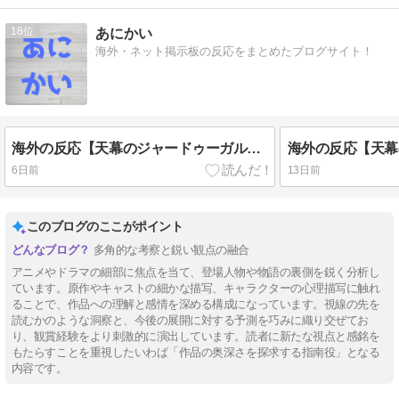
18
あにかい
海外・ネット掲示板の反応をまとめたブログサイト！
海外の反応【天幕のジャードゥーガル】6話 ドレゲネの過去回良すぎた…アニメ・オブ・ザ・イヤーだろこれ
6日前
13日前
このブログのここがポイント
多角的な考察と鋭い観点の融合
アニメやドラマの細部に焦点を当て、登場人物や物語の裏側を鋭く分析し
ています。原作やキャストの細かな描写、キャラクターの心理描写に触れ
ることで、作品への理解と感情を深める構成になっています。視線の先を
読むかのような洞察と、今後の展開に対する予測を巧みに織り交ぜてお
り、観賞経験をより刺激的に演出しています。読者に新たな視点と感銘を
もたらすことを重視したいわば「作品の奥深さを探求する指南役」となる
内容です。