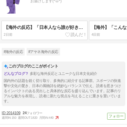
お届けします(*'ω'*)
【海外の反応】「日本人なら誰が好き？」外国人が選んだ人物が予想外すぎたｗ
2日前
4日前
#海外の反応
#アヤネ海外の反応
このブログのここがポイント
多彩な海外反応とユニークな日本文化紹介
国内外の話題を鋭く切り取り、多角的に紹介する記事群。スポーツの快進
撃や文化の驚き、日本の風物詩を絶妙なバランスで伝え、読者を惹きつけ
るインパクトのある見出しと具体的な反応を盛り込んでいます。記事のリ
アルな魅力を表現し、読者に新たな視点を与えることに重きを置いていま
す。
2014109
24
週間IN:
150
週間OUT:
1820
月間IN:
440