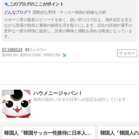
このブログのここがポイント
国際的な野球・サッカー熱戦の鋭敏な分析
スポーツ界の最新エピソードを短く、鋭い切り口で伝え、海外反応を交え
ながら現場の熱気と裏側の秘密を浮き彫りにします。試合の詳細や選手の
意外な一面を明快に提供し、読者の興味と感動を高める構成となっていま
す。
1986524
43
週間IN:
240
週間OUT:
2860
月間IN:
1350
11
ハウメニージャパン！
海外の面白いネタや日本への反応を紹介しています
韓国人「韓国サッカー性接待に日本人審判も接待受けたみたいだよ」