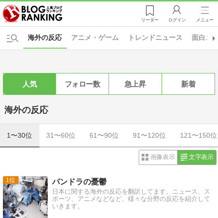
リーダー
ログイン
メニュー
海外の反応
アニメ・ゲーム
トレンドニュース
面白ニ
人気
フォロー数
急上昇
新着
海外の反応
1〜30位
31〜60位
61〜90位
91〜120位
121〜150位
画像表示
文字表示
1
パンドラの憂鬱
日本に関する海外の反応を翻訳してます。ニュース、ス
ポーツ、アニメなどなど、様々な分野の反応を紹介して
いきます。