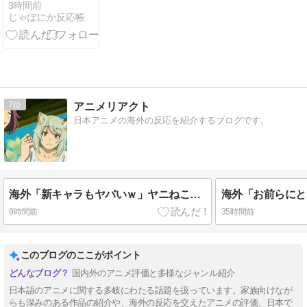
教してしまう
3時間前
じゃぽにか反応帳
すごい国」 中
国人「日本人
より礼儀正し
い」「コスプ
レしているだ
け」
7
アニメリアクト
日本アニメの海外の反応を紹介するブログです。
海外「新キャラもヤバいｗ」ヤニねこ第6話の海外反応
9時間前
35時間前
このブログのここがポイント
国内外のアニメ評価と多様なジャンル紹介
日本語のアニメに関する多岐にわたる話題を扱っています。家族向けなが
らも深みのある作品の紹介や、海外の反応を交えたアニメの評価、日本で