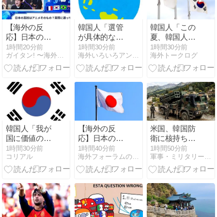
【海外の反
韓国人「選管
韓国人「この
応】日本の高
が具体的なエ
夏、韓国人が
校はアニメそ
クセルで投票
東京へ行くし
1時間20分前
1時間30分前
1時間30分前
ガイタン! 〜海外の反応探訪〜
海外いろいろアンテナ
海外トークログ
のもの？実際
者数の操作方
かない理由が
に通ってた人
法を指示…
こちら…」
たちの本音が
『数字合わ
→「快適そう
リアルすぎる
せ』の組織的
でめちゃくち
証拠を確保」
ゃ羨ましい…
（ﾌﾞﾙﾌﾞﾙ」＝
韓国の反応
韓国人「我が
【海外の反
米国、韓国防
国に価値のあ
応】日本のセ
衛に核持ち出
る歴史遺産や
ブンイレブン
すか…中ロに
1時間30分前
1時間40分前
1時間50分前
コリアル
海外フォーラムの反応まとめ
軍事・ミリタリー速報
伝統が残って
は最高！米企
備え「短距離
ない本当の理
業が真似でき
戦術核」を検
由がこち
ない理由に海
討！
ら・・・」
外から称賛の
声