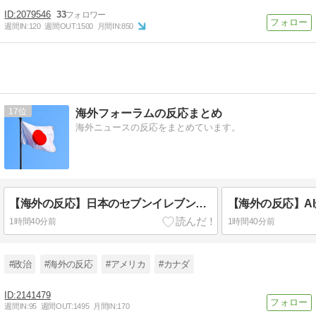
2079546
33
週間IN:
120
週間OUT:
1500
月間IN:
850
17
海外フォーラムの反応まとめ
海外ニュースの反応をまとめています。
【海外の反応】日本のセブンイレブンは最高！米企業が真似できない理由に海外から称賛の声
1時間40分前
1時間40分前
#政治
#海外の反応
#アメリカ
#カナダ
2141479
週間IN:
95
週間OUT:
1495
月間IN:
170