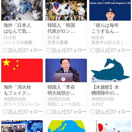
海外「日本人
韓国人「韓国
「彼らは毎年
はなんて気高
代表がロンド
こうするん
いんだ！」 英
ン五輪銅メダ
だ」ドジャー
11分前
51分前
56分前
パンドラの憂鬱
世界の憂鬱
真夜中の訳スタ｜MLB・欧州サッカー 海外の反応翻訳ブログ
高級紙も驚愕
ル剥奪の危
スの8月失速
した極限の中
機！海外メデ
は“お決まり行
の日本人の姿
ィアが『時効
事”？今年も定
に世界が衝撃
の壁を越えて
位置で不振の
IOCの調査対
声【海外の反
象になり得
応】
る』と報
道！」
海外「消火栓
韓国人「李在
【水族館】水
もフェイクだ
明大統領が株
槽掃除中の飼
から消防士が
価操作記者に
育員、ジンベ
1時間10分前
1時間10分前
1時間10分前
ガラパゴスジャパン
韓国ニュース反応まとめ
えのげ
右往左往する
『破滅する前
エザメからと
中国www」
に自首しろ』
んでもない“ス
と警告！」
キンシップ”を
→「お前が自
喰らうｗｗｗ
首しろ」