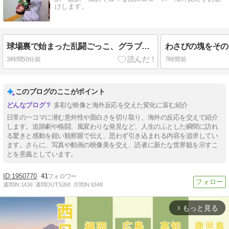
けします。
球場裏で始まった乱闘ごっこ、グラブと帽子を投げ捨てて突っ込む小さな投手が逆さ吊りに【海外の反応】
3時間50分前
7時間前
このブログのここがポイント
多彩な映像と海外反応を交えた変化に富む紹介
日常の一コマに潜む意外性や面白さを切り取り、海外の反応を交えて紹介
します。追跡劇や格闘、風変わりな発見など、人生のふとした瞬間に訪れ
る驚きと感動を鋭い観察眼で伝え、思わず引き込まれる内容を追求してい
ます。さらに、写真や動画の映像美を交え、読者に新たな世界観を示すこ
とを意義としています。
1950770
41
週間IN:
1436
週間OUT:
5268
月間IN:
6348
もっと見る
arrow_forward_ios