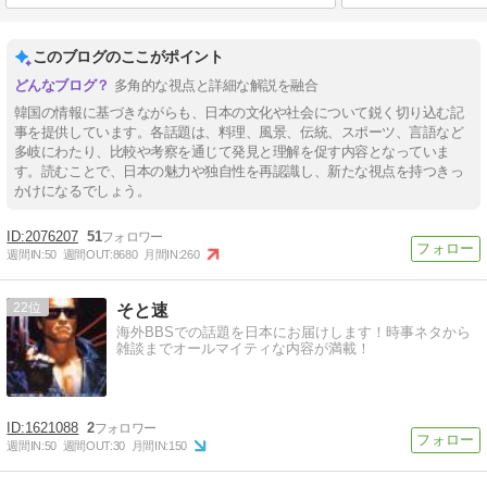
このブログのここがポイント
多角的な視点と詳細な解説を融合
韓国の情報に基づきながらも、日本の文化や社会について鋭く切り込む記
事を提供しています。各話題は、料理、風景、伝統、スポーツ、言語など
多岐にわたり、比較や考察を通じて発見と理解を促す内容となっていま
す。読むことで、日本の魅力や独自性を再認識し、新たな視点を持つきっ
かけになるでしょう。
2076207
51
週間IN:
50
週間OUT:
8680
月間IN:
260
22
そと速
海外BBSでの話題を日本にお届けします！時事ネタから
雑談までオールマイティな内容が満載！
1621088
2
週間IN:
50
週間OUT:
30
月間IN:
150