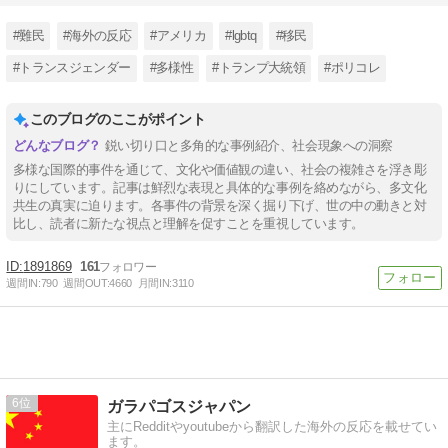
#難民
#海外の反応
#アメリカ
#lgbtq
#移民
#トランスジェンダー
#多様性
#トランプ大統領
#ポリコレ
このブログのここがポイント
鋭い切り口と多角的な事例紹介、社会現象への洞察
多様な国際的事件を通じて、文化や価値観の違い、社会の複雑さを浮き彫
りにしています。記事は鮮烈な表現と具体的な事例を絡めながら、多文化
共生の真実に迫ります。各事件の背景を深く掘り下げ、世の中の動きと対
比し、読者に新たな視点と理解を促すことを重視しています。
1891869
161
週間IN:
790
週間OUT:
4660
月間IN:
3110
6
ガラパゴスジャパン
主にRedditやyoutubeから翻訳した海外の反応を載せてい
ます。