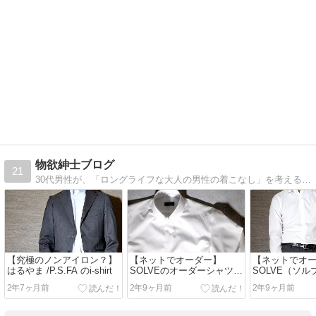
物欲紳士ブログ
21
30代男性が、「ロングライフな大人の男性の着こなし」を考える。メンズファッション、腕時計、靴。
【究極のノンアイロン？】
【ネットでオーダー】
【ネットでオ
はるやま /P.S.FA のi-shirt
SOLVEのオーダーシャツ
SOLVE（ソ
【後編：レビュー編】【サ
ーシャツ【前
2年7ヶ月前
2年9ヶ月前
2年9ヶ月前
ンプルレビュー】
編】【サンプ