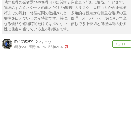
時計修理の業者選びや修理内容に関する注意点を詳細に解説しています。
管理のずさんさや一人の職人だけの修理店のリスク、見積もりから正式依
頼までの流れ、修理期間の仕組みなど、多角的な観点から慎重な選択の重
要性を伝えているのが特徴です。特に、修理・オーバーホールにおいて単
なる価格や短縮時間だけでは掴めない、信頼できる技術と管理体制の必要
性に焦点を当てている点が特徴的です。
1695259
2
週間IN:
35
週間OUT:
45
月間IN:
165