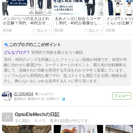
メンズパンツの太さはどれ
太めメンズに似合うコーデ
メンズTシャツ
が正解？30代・40代がすっ
｜30代・40代が着痩せして
くらいが正解？
きり見える選び方
見える服の選び方
が失敗しない
6日前
6日前
6日前
このブログのここがポイント
実用的で失敗を避けるコツ解説
30代・40代のメンズを対象にしたファッション指南が特徴です。体型や年
齢に合わせた服選びや、コーディネートのポイント、購入先の比較解析を
通じて、洗練された印象を実現する方法をわかりやすく提案しています。
シンプルながら実用的な裏ワザや、低コストでも満足できる買い物術を紹
介し、飾らないおしゃれを追求する人々に寄り添います。
2064834
6
週間IN:
9
週間OUT:
35
月間IN:
77
OptoEleMechの日記
17
主に時計、カメラ、電卓の話題が中心です。