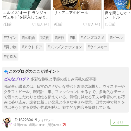
エルメス“オード ランジュ
リトアニアのビール
夏を楽しむオ
ヴェルト”を購入してみまし
シードル
た
7日前
9日前
15日前
#ワイン
#日本酒
#焼酎
#旅行
#車
#メンズコスメ
#ビール
#買い物
#アウトドア
#メンズファッション
#ウイスキー
#宅飲み
このブログのここがポイント
多彩な趣味と季節の楽しみ満載の記事群
各記事が綴るのは、日常のささやかな贅沢と趣味の深掘り。ウイスキーや
クラフトビール、腕時計、車、ファッションに至るまで、多角的なテーマ
で個々のこだわりと感性を伝えている。気軽に試せる工夫や季節の旬も巧
みに盛り込み、読者に新しい発見と小さな幸せを提示。日常の中で輝きを
見出そうとする姿勢が共感を呼ぶ、魅力的な内容を提供している。
1622894
9
週間IN:
16
週間OUT:
46
月間IN:
90