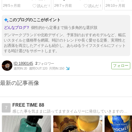
メタルのミックススタイル
TELECHRONのデザインを
GT4』実機レ
2年5ヶ月前
2年7ヶ月前
2年10ヶ月前
が魅力！
徹底チェック！
このブログのここがポイント
個性的から定番まで揃う多角的な選択肢
デンマークブランドや北欧デザイン、予算別のおすすめモデルなど、幅広
いスタイルと価格帯を網羅。時計のトレンドや長く愛せる定番、実用性と
お洒落を両立したアイテムも紹介し、あらゆるライフスタイルにフィット
する時計選びをサポートします。
1890145
2
週間IN:
20
週間OUT:
120
月間IN:
150
最新の記事画像
FREE TIME 88
7
感じた事を気ままに語ってますタイムリーに発信していきますので遊びに来てください。