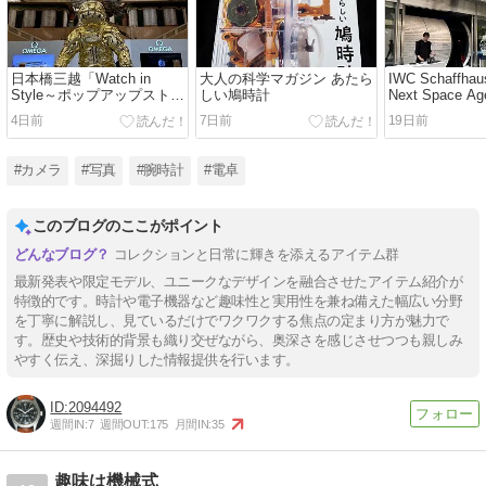
日本橋三越「Watch in
大人の科学マガジン あたら
IWC Schaffhau
Style～ポップアップストア
しい鳩時計
Next Space Age
＆ワークショップ」
4日前
7日前
19日前
#カメラ
#写真
#腕時計
#電卓
このブログのここがポイント
コレクションと日常に輝きを添えるアイテム群
最新発表や限定モデル、ユニークなデザインを融合させたアイテム紹介が
特徴的です。時計や電子機器など趣味性と実用性を兼ね備えた幅広い分野
を丁寧に解説し、見ているだけでワクワクする焦点の定まり方が魅力で
す。歴史や技術的背景も織り交ぜながら、奥深さを感じさせつつも親しみ
やすく伝え、深掘りした情報提供を行います。
2094492
週間IN:
7
週間OUT:
175
月間IN:
35
趣味は機械式