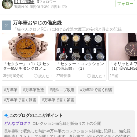
1226056
3
週間IN:
90
週間OUT:
360
月間IN:
470
万年筆おやじの備忘録
2
「猫ぺんクロノRC」における改造大魔王の妄想と暴走の記録
「セクター」（1）① セク
「セクター・コレクション
「オリッヒ＆
ター950 チタンクロノ
の備忘録」（1）
（1）⑧WENGER
024/250
手巻き100M
3時間10分前
27時間前
2日前
#万年筆
#万年筆改造
#特殊ニブ改造
#万年筆で書く楷書
#万年筆で書く隷書
#万年筆で書く篆書
このブログのここがポイント
コレクション備忘録と販売リストの公開
長年趣味で収集した時計や万年筆のコレクションを詳細に記録し、備忘録
兼販売リストとして公開しています。各記事では個々のアイテムの特徴や