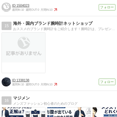
1504023
週間IN:
10
週間OUT:
0
月間IN:
10
海外・国内ブランド腕時計ネットショップ
15
おススメのブランド腕時計をご紹介します！腕時計は、プレゼントに最適です。いろんなお祝いに ・がんばった自分にご褒美
1338138
週間IN:
10
週間OUT:
0
月間IN:
10
マジメン
16
メンズファッション初心者のためのブログ