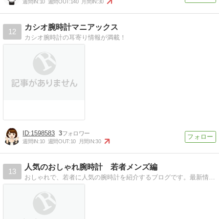
週間IN:
10
週間OUT:
140
月間IN:
30
カシオ腕時計マニアックス
12
カシオ腕時計の耳寄り情報が満載！
1598583
3
週間IN:
10
週間OUT:
10
月間IN:
30
人気のおしゃれ腕時計 若者メンズ編
13
おしゃれで、若者に人気の腕時計を紹介するブログです。最新情報や、世間での評価、スペックなど総合的な情報を配信しています。