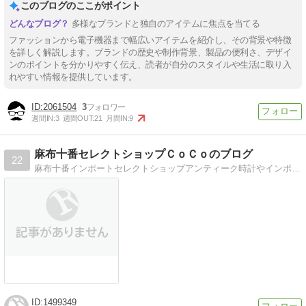
このブログのここがポイント
多様なブランドと独自のアイテムに焦点を当てる
ファッションから電子機器まで幅広いアイテムを紹介し、その背景や特徴
を詳しく解説します。ブランドの歴史や制作背景、製品の便利さ、デザイ
ンのポイントを分かりやすく伝え、読者が自分のスタイルや生活に取り入
れやすい情報を提供しています。
2061504
3
週間IN:
3
週間OUT:
21
月間IN:
9
麻布十番セレクトショップＣｏＣｏのブログ
22
麻布十番インポートセレクトショップアンティーク時計やインポート下着などお店の商品を続々ご紹介します。
1499349