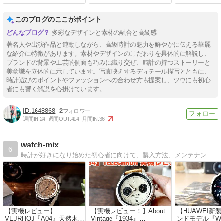
～』より
このブログのここがポイント
多彩なデザインと素材の融合と高級感
著名人や出演作品と連動しながら、高級時計の魅力を鮮やかに伝える華麗
な紹介に特徴があります。素材やデザインのこだわりを具体的に解説し、
ブランドの背景や工芸的側面も巧みに織り交ぜ、時計の持つストーリーと
美意識を立体的に示しています。写真映えするディテール描写とともに、
時計選びのポイントやファッションへの合わせ方も提案し、ツウにも初心
者にも響く解説を心掛けています。
1648868
2
週間IN:
24
週間OUT:
414
月間IN:
36
watch-mix
6
時計が好きになり始めた初心者に向けて、購入方法、メンテナンス、ベルト調整方法などをご紹介しています。
【実機レビュー】
【実機レビュー！】About
【HUAWEI新
VEJRHOJ『A04』天然木と
Vintage『1934』
ンドモデル『WA