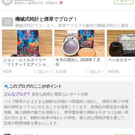
週間IN:
3
週間OUT:
6
月間IN:
6
機械式時計と煙草でブログ！
23
機械式時計でエヘエヘ、煙草でプカプカ趣味の機械式時計と趣味の煙草のブログです。
ジョン・エイルズベリー
今月の買出し 2026年７月
ペッセカヌー
「リミテッドエディション
分
2026」
4日前
11日前
18日前
このブログのここがポイント
多彩な銘柄と豊富なレポート分析
パイプ煙草のさまざまな銘柄を詳細かつ実践的に紹介し、煙草の香りや喫
味の特性をリアルに伝えることを追求しています。新商品や限定品の最新
情報、輸入銘柄の魅力を深掘りし、煙草愛好者の興味を引きつける鋭い視
点が光ります。銘柄の由来や味わいの特色、個人的な喫味評価を通じて、
読者の喫煙体験を豊かにします。