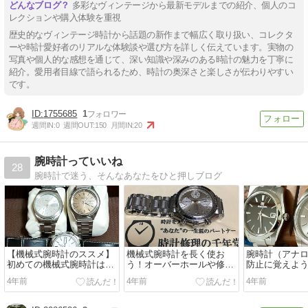
多彩なヴィンテージから最新モデルまでの紹介、個人のコ
レクションや購入体験を重視
歴史的なヴィンテージ時計から話題の新作まで幅広く取り扱い、コレクタ
ーや時計愛好者のリアルな体験談や選び方を詳しく伝えています。実物の
写真や個人的な感想を通じて、深い知識や深みのある時計の魅力を丁寧に
紹介。愛用者目線で語られるため、時計の奥深さと楽しさが伝わりやすい
です。
1755685
1
週間IN:
0
週間OUT:
150
月間IN:
20
腕時計っていいね
28
腕時計で迷う、そんなあなたをひと押しブログ
【機械式腕時計のススメ】
機械式腕時計を長く使お
腕時計（アナ
初めての機械式腕時計はセ
う！オーバーホールや修理
防止に覚えよ
イコー５が鉄板！
について解説します
と取り扱い方
4年前
4年前
4年前