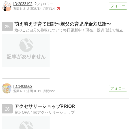
2033192
2
週間IN:
2
週間OUT:
4
月間IN:
4
萌え萌え子育て日記〜親父の育児貯金方法論〜
25
娘のこと自分の趣味について毎日更新中！現在、投資信託で積立貯金中！目指すはロレックスです！
1409862
週間IN:
1
週間OUT:
1
月間IN:
2
アクセサリーショップPRIOR
26
藤沢OPA４階アクセサリーショップ