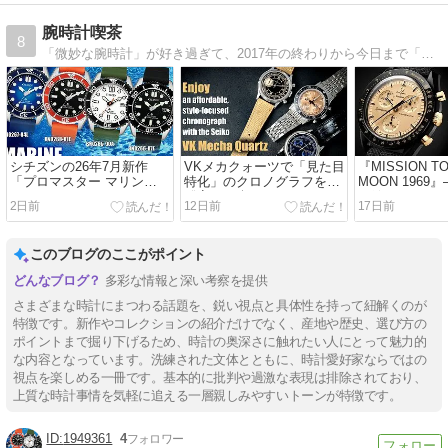
腕時計喫茶
8
「微妙な腕時計」が好き過ぎて、2017年の終わりから今日まで「微妙な腕時計エッセー」を書いています。吹けば飛ぶような貧弱コレクターですが、よろしくお願いします。
シチズンの26年7月新作
VKメカクォーツで「見た目
『MISSION TO
「プロマスター マリン
特化」のクロノグラフを
MOON 1969
（BN0266-07E、BN0268-
〝安く〟楽しむ
も欲しいムー
2日前
12日前
17日前
01Eなど）」は、今夏一番
新作が来る！
の〝低価格帯ダイバーズ〟
だ
このブログのここがポイント
多彩な情報と深い考察を提供
さまざまな時計にまつわる話題を、鋭い視点と具体性を持って紐解くのが
特徴です。新作やコレクションの紹介だけでなく、産地や歴史、選び方の
ポイントまで掘り下げるため、時計の奥深さに触れたい人にとって魅力的
な内容となっています。洗練された文体とともに、時計愛好家ならではの
視点を楽しめる一冊です。基本的に批判や過激な表現は排除されており、
上質な時計事情を気軽に追える一層親しみやすいトーンが特徴です。
1949361
4