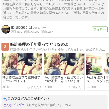
状態を具体的に解説しながら、コレクションの整理と次のステップに向け
た情報を発信しています。趣味の延長線上で作業される整理作業の一環を
通じて、所有品への愛着と知識を深めるとともに、整理の意義を伝える内
容となっています。
1820939
11
週間IN:
47
週間OUT:
200
月間IN:
187
時計修理の千年堂ってどうなのよ
3
時計修理の千年堂の実力と評判を検証してみました。高級時計の修理でお悩みの際はぜひ参考にしてみてください！
時計修理店選びで重要視す
時計修理業者へ任せて良い
時計修理の千
る3つのポイント
のか不安に思っていません
てここがダメ
か？
について
3日前
6日前
10日前
このブログのここがポイント
信頼性と技術力に徹底フォーカス