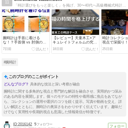
11
「時計選びをもっと楽しく」を掲げ、30〜40代へ高級機械式時計を独自視点で提案。サイズ感や歴史、デザインに拘り抜いた、通好みな一本が見つかります。
腕時計は手首に着ける
【レビュー】天童木工×ア
時計コレクショ
な！？手首側 vs 肘側の争
キュレイトフォルムの究極
視点で深掘り！
いに終止符を打つ。
の持ち運び時計ケース
本とともに考
7日前
18日前
25日前
しみ方
#腕時計
このブログのここがポイント
具体的な技法と深い考察が融合
腕時計に関する多角的な視点と専門的な解説を融合させ、実用的かつ深み
のある内容を展開します。個々のモデルの特性や着用感に焦点をあてなが
ら、コレクションの運用や選択のコツを鋭く提示。写真や動画を交え、詳
しい解説とともに、腕時計の奥深さをわかりやすく伝えています。趣味だ
けでなく実用性や長期的視点も意識した情報発信が特徴です。
2016142
5