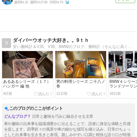
週間IN:
10
週間OUT:
80
月間IN:
70
ダイバーウオッチ大好き。。9ｔｈ
9
安い腕時計＆V35、V36、BMWのブログ。腕時計（そんなに高くないやつ）と、V35、V36、BMWが好きな人、集まれ。。。
あるあるシリーズ（１７）
男の料理シリーズ 二十八ノ
BMW４シリー
ハンガー 編 他
巻
ランドツーリン
GT編
4日前
11日前
18日前
このブログのここがポイント
日常と趣味を巧みに融合させる文章
車や趣味の出来事を臨場感豊かに伝えることで、読者に身近な体験と共感
を促します。四季折々の風景や車の細かな描写を織り込み、日常のちょっ
とした出来事を生き生きと表現。親しみやすい口調と軽快な語り口が特徴