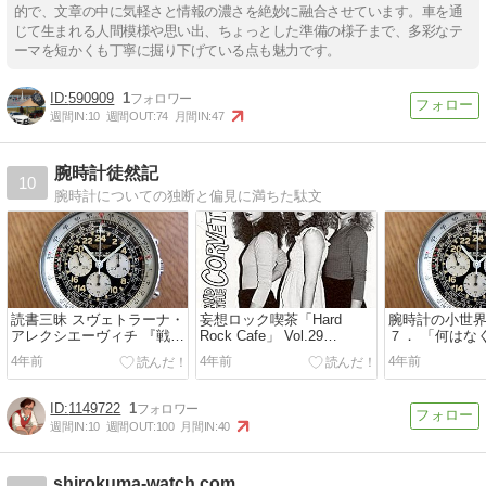
的で、文章の中に気軽さと情報の濃さを絶妙に融合させています。車を通
じて生まれる人間模様や思い出、ちょっとした準備の様子まで、多彩なテ
ーマを短かくも丁寧に掘り下げている点も魅力です。
590909
1
週間IN:
10
週間OUT:
74
月間IN:
47
腕時計徒然記
10
腕時計についての独断と偏見に満ちた駄文
読書三昧 スヴェトラーナ・
妄想ロック喫茶「Hard
腕時計の小世界
アレクシエーヴィチ 『戦争
Rock Cafe」 Vol.29
７． 「何はな
は女の顔をしていない』
[2022/06/30]
ォッチ」
4年前
4年前
4年前
1149722
1
週間IN:
10
週間OUT:
100
月間IN:
40
shirokuma-watch.com