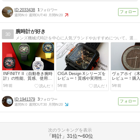
2033438
1
週間IN:
0
週間OUT:
40
月間IN:
20
腕時計が好き
30
メンズ機械式時計を中心に人気ブランドやおすすめについて。選び方や一生ものまで管理人独自の視点で気になる腕時計について語るブログです。
INFINITY II（自動巻き腕時
CIGA Design Xシリーズを
ヴェアホイ（
計）の性能、質感、使用感
レビュー！質感や実用性な
レビュー！購
を徹底解説！
ど気になる点を徹底解説！
トがおすすめ
5年前
5年前
5年前
1941379
3
週間IN:
0
週間OUT:
30
月間IN:
20
次のランキングを表示
「時計」
31位〜60位