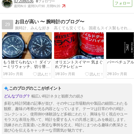
2086536
8
週間IN:
0
週間OUT:
90
月間IN:
20
お目が高い 〜 腕時計のブログ〜
29
腕時計、みんな好き 高くても安くても 国産もスイス製もそれ以外も 機械式もクォーツも アナログもデジタルも ロレックスもオメガもセイコーもシチズンもフランク三浦も 大好き
もう捨てられない！ ダイソ
オリエントスイマー 気まぐ
パーペチュア
ーミリウォッチ、切り替わ
れプチレビュー
る？
1年10ヶ月前
1年10ヶ月前
2年10ヶ月前
このブログのここがポイント
幅広い時計ネタと観察力の鋭さ
多彩な時計関連の記事が並び、その中には市場動向や製品の細部にわたる
観察、趣味の考察が光る内容となっています。テーマは日常の中の時計、
コレクション、使用例や体験談など多岐にわたり、興味を引く視点やユー
モラスな表現を用いて、時計を愛する人々の共感と楽しみを喚起します。
洗練された言葉遣いと身近な事例を交え、時計にまつわる趣味の奥深さと
遊び心を伝えるキャッチーな雰囲気が魅力です。