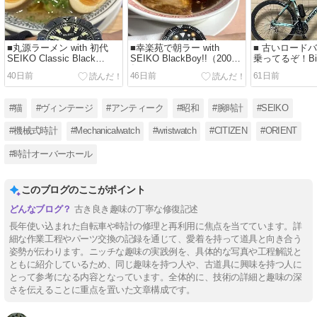
■丸源ラーメン with 初代
■幸楽苑で朝ラー with
■ 古いロード
SEIKO Classic Black
SEIKO BlackBoy!!（2003
乗ってるぞ！Bian
Monster 7S26-0350
年モデル）
nirone 7 alu hy
40日前
46日前
61日前
SKX779
105改 2009 
#猫
#ヴィンテージ
#アンティーク
#昭和
#腕時計
#SEIKO
#機械式時計
#Mechanicalwatch
#wristwatch
#CITIZEN
#ORIENT
#時計オーバーホール
このブログのここがポイント
古き良き趣味の丁寧な修復記述
長年使い込まれた自転車や時計の修理と再利用に焦点を当てています。詳
細な作業工程やパーツ交換の記録を通じて、愛着を持って道具と向き合う
姿勢が伝わります。ニッチな趣味の実践例を、具体的な写真や工程解説と
ともに紹介しているため、同じ趣味を持つ人や、古道具に興味を持つ人に
とって参考になる内容となっています。全体的に、技術の詳細と趣味の深
さを伝えることに重点を置いた文章構成です。