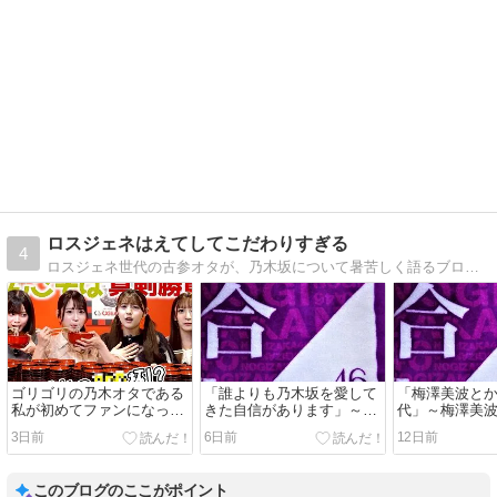
ロスジェネはえてしてこだわりすぎる
4
ロスジェネ世代の古参オタが、乃木坂について暑苦しく語るブログ。推しは井上小百合ですがＷＭＤ（割とみんな大好き）。乃木活の合間の腕時計趣味も。
ゴリゴリの乃木オタである
「誰よりも乃木坂を愛して
「梅澤美波と
私が初めてファンになった
きた自信があります」～梅
代」～梅澤美
AKBメンバー・かわゆいこ
澤美波の卒業に寄せて
せて②【乃木坂
3日前
6日前
12日前
と川村結衣の話
③【乃木坂46考察】
このブログのここがポイント