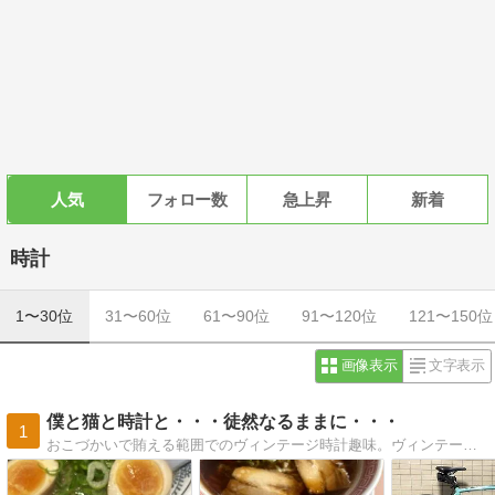
人気
フォロー数
急上昇
新着
時計
1〜30位
31〜60位
61〜90位
91〜120位
121〜150位
画像表示
文字表示
僕と猫と時計と・・・徒然なるままに・・・
1
おこづかいで賄える範囲でのヴィンテージ時計趣味。ヴィンテージと言われている腕時計なんかを気ままに集めたり治したり。まったくの庶民派です。