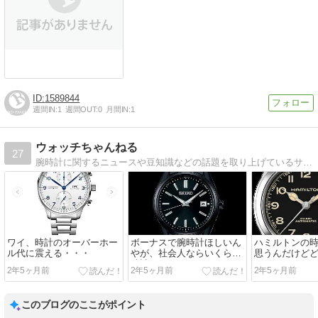
1589844
週間IN:
1
週間OUT:
0
月間IN:
1
ウォッチちゃんねる
27
腕時計に関するニュースや豆知識などの話題を取り上げているサイトです。国内外問わずさまざまなブランドをまとめています。
ワイ、時計のオーバーホー
ボーナスで腕時計ほしいん
ハミルトンの
ル代に震える・・・
やが、社会人ならいくらの
思うんだけど
時計がええん？
2年5ヶ月前
2年5ヶ月前
2年5ヶ月前
このブログのここがポイント