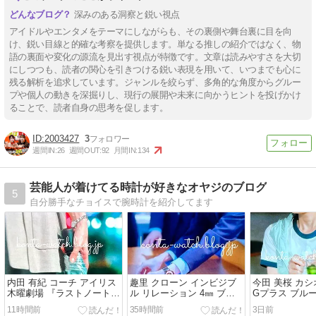
深みのある洞察と鋭い視点
アイドルやエンタメをテーマにしながらも、その裏側や舞台裏に目を向
け、鋭い目線と的確な考察を提供します。単なる推しの紹介ではなく、物
語の裏面や変化の源流を見出す視点が特徴です。文章は読みやすさを大切
にしつつも、読者の関心を引きつける鋭い表現を用いて、いつまでも心に
残る解析を追求しています。ジャンルを絞らず、多角的な角度からグルー
プや個人の動きを深掘りし、現行の展開や未来に向かうヒントを投げかけ
ることで、読者自身の思考を促します。
2003427
3
週間IN:
26
週間OUT:
92
月間IN:
134
芸能人が着けてる時計が好きなオヤジのブログ
5
自分勝手なチョイスで腕時計を紹介してます
内田 有紀 コーチ アイリス
趣里 クローン インビジブ
今田 美桜 カシ
木曜劇場 『ラストノート』
ル リレーション 4㎜ ブラ
Gプラス ブル
より
ック エディション 木曜ド
ード ～救命救
11時間前
35時間前
3日前
ラマ『大空港～GATE24
より