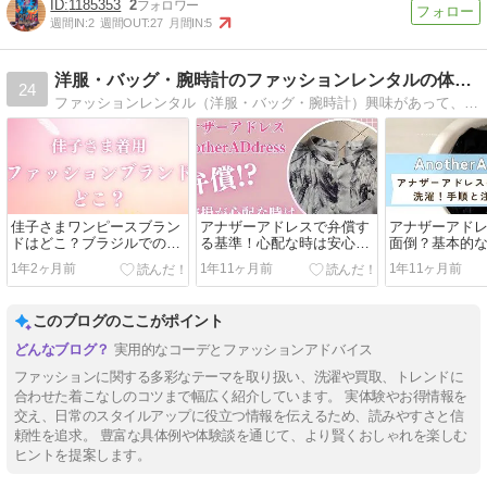
1185353
2
週間IN:
2
週間OUT:
27
月間IN:
5
洋服・バッグ・腕時計のファッションレンタルの体験談
24
ファッションレンタル（洋服・バッグ・腕時計）興味があって、実体験談・調査話口コミをシェアするブログ。所詮中古っていうイメージあるかもだけど、意外とハイブランドもあり驚き。良かった話、イマイチだった裏話も暴露しちゃいます。
佳子さまワンピースブラン
アナザーアドレスで弁償す
アナザーアド
ドはどこ？ブラジルでの着
る基準！心配な時は安心保
面倒？基本的
用ワンピを紹介
証をつけよう
と体験談
1年2ヶ月前
1年11ヶ月前
1年11ヶ月前
このブログのここがポイント
実用的なコーデとファッションアドバイス
ファッションに関する多彩なテーマを取り扱い、洗濯や買取、トレンドに
合わせた着こなしのコツまで幅広く紹介しています。 実体験やお得情報を
交え、日常のスタイルアップに役立つ情報を伝えるため、読みやすさと信
頼性を追求。 豊富な具体例や体験談を通じて、より賢くおしゃれを楽しむ
ヒントを提案します。