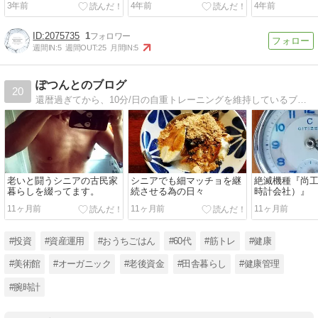
3年前
4年前
4年前
2075735
1
週間IN:
5
週間OUT:
25
月間IN:
5
ぽつんとのブログ
20
還暦過ぎてから、10分/日の自重トレーニングを維持しているブログです。又、アンティーク腕時計の似合うシニアを目指してます。
老いと闘うシニアの古民家
シニアでも細マッチョを継
絶滅機種『尚
暮らしを綴ってます。
続させる為の日々
時計会社）』
11ヶ月前
11ヶ月前
11ヶ月前
#投資
#資産運用
#おうちごはん
#60代
#筋トレ
#健康
#美術館
#オーガニック
#老後資金
#田舎暮らし
#健康管理
#腕時計