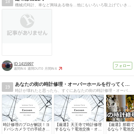
18
機械式時計、車など興味ある物を...他にもいろいろ取上げていきます
1415997
週間IN:
6
週間OUT:
0
月間IN:
6
あなたの街の時計修理・オーバーホールを行ってくれるお店
19
時計が壊れたと思ったら、すぐにあなたの街の時計修理・オーバーホールを行ってくれるお店を探してくださいね。
時計修理のプロが解説！ヨ
【厳選】天王寺で時計修理
【厳選】那覇
ドバシカメラでの手続きと
するなら？電池交換・オー
るなら？電池
値段比較
バーホールもできるお店
ーホールもで