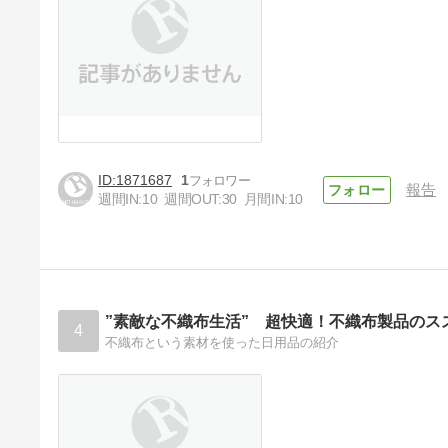
1871687
1
報告
週間IN:
10
週間OUT:
30
月間IN:
10
”素敵な不織布生活” 超快適！不織布製品のス
4
不織布という素材を使った日用品の紹介