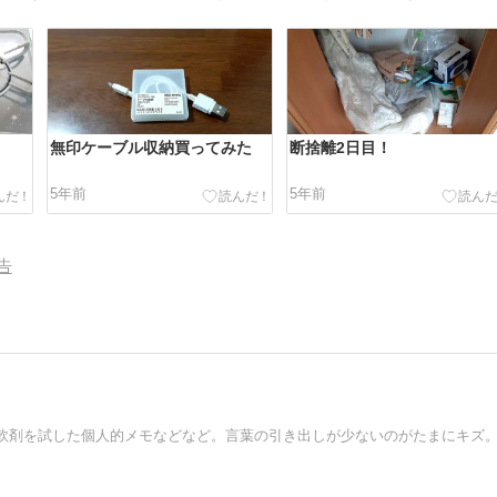
無印ケーブル収納買ってみた
断捨離2日目！
5年前
5年前
告
軟剤を試した個人的メモなどなど。言葉の引き出しが少ないのがたまにキズ