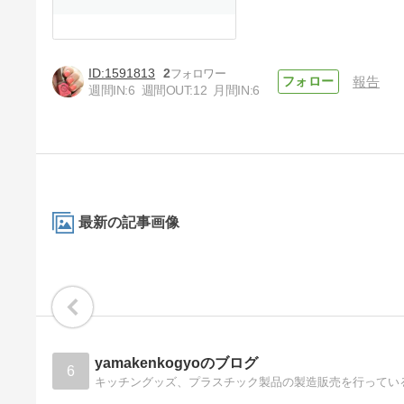
1591813
2
報告
週間IN:
6
週間OUT:
12
月間IN:
6
最新の記事画像
yamakenkogyoのブログ
6