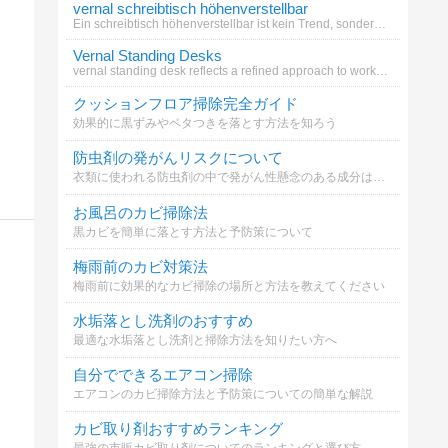
vernal schreibtisch höhenverstellbar
Ein schreibtisch höhenverstellbar ist kein Trend, sondern eine Notwendigkeit für alle, die ihren Körper nicht länger ign
Vernal Standing Desks
vernal standing desk reflects a refined approach to workspace design.
クッションフロア掃除完全ガイド
効果的に黒ずみやベタつきを落とす方法を知ろう
防虫剤の発がんリスクについて
衣類に使われる防虫剤の中で発がん性懸念のある成分はどれ？
お風呂のカビ掃除法
黒カビを簡単に落とす方法と予防策について
梅雨前のカビ対策法
梅雨前に効果的なカビ掃除の場所と方法を教えてください
水垢落とし洗剤のおすすめ
最適な水垢落とし洗剤と掃除方法を知りたい方へ
自分でできるエアコン掃除
エアコンのカビ掃除方法と予防策についての簡単な解説
カビ取り剤おすすめランキング