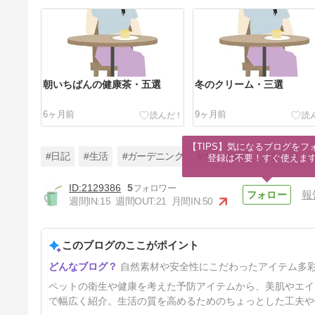
朝いちばんの健康茶・五選
冬のクリーム・三選
6ヶ月前
9ヶ月前
【TIPS】気になるブログをフォ
#日記
#生活
#ガーデニング
#犬
#健康
#チワワ
登録は不要！すぐ使えま
2129386
5
報
週間IN:
15
週間OUT:
21
月間IN:
50
簡単・後悔なし☆ＩＨクッキン
グヒーター
このブログのここがポイント
1年2ヶ月前
自然素材や安全性にこだわったアイテム多
ペットの衛生や健康を考えた予防アイテムから、美肌やエイ
で幅広く紹介。生活の質を高めるためのちょっとした工夫や