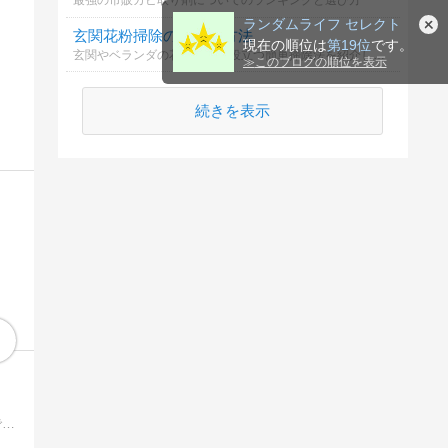
最強の市販カビ取り剤についてのランキングと選び方
ランダムライフ セレクト
玄関花粉掃除の最適な方法
現在の順位は
第19位
です。
玄関やベランダの花粉除去に役立つ簡単掃除法を紹介します。
≫
このブログの順位を表示
続きを表示
キッチングッズ、プラスチック製品の製造販売を行っている会社です！自社工場で生産から組立を行っており全て日本製です。ブログで詳しい使用方法を紹介しています。