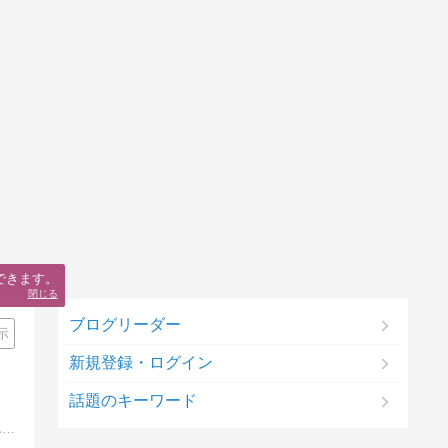
できます。
閉じる
ブログリーダー
示
新規登録・ログイン
話題のキーワード
日々の暮らしのいろいろや 食べ物 愛犬 健康 ガーデニングなどをテーマに おすすめのアイテムやグッズをアナウンス のほほんとした日常もつぶやきます