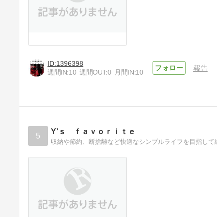
1396398
報告
週間IN:
10
週間OUT:
0
月間IN:
10
Y’ｓ ｆａｖｏｒｉｔｅ
5
収納や節約、断捨離など快適なシンプルライフを目指して