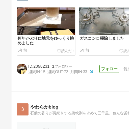
何年かぶりに地元をゆっくり眺
ガスコンロ掃除しました
めました
5年前
5年前
2058231
1
報
週間IN:
15
週間OUT:
72
月間IN:
33
断捨離しました！
5年前
やわらかblog
3
石鹸の香りが長続きする柔軟剤を求めて三千里。色んな柔