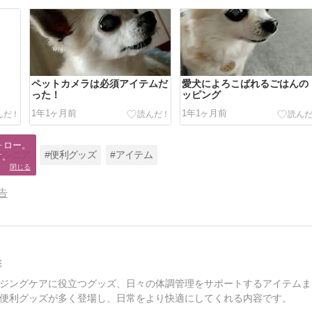
ペットカメラは必須アイテムだ
愛犬によろこばれるごはんの
った！
ッピング
1年1ヶ月前
1年1ヶ月前
ロー。

#シニア
#便利グッズ
#アイテム
す。
閉じる
告
彩
ジングケアに役立つグッズ、日々の体調管理をサポートするアイテムま
便利グッズが多く登場し、日常をより快適にしてくれる内容です。