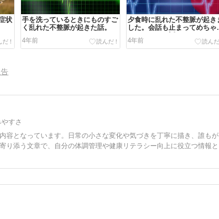
症状
手を洗っているときにものすご
夕食時に乱れた不整脈が起き
く乱れた不整脈が起きた話。
した。会話も止まってめちゃ
ちゃあせった話。
4年前
4年前
報告
みやすさ
内容となっています。日常の小さな変化や気づきを丁寧に描き、誰もが
寄り添う文章で、自分の体調管理や健康リテラシー向上に役立つ情報と