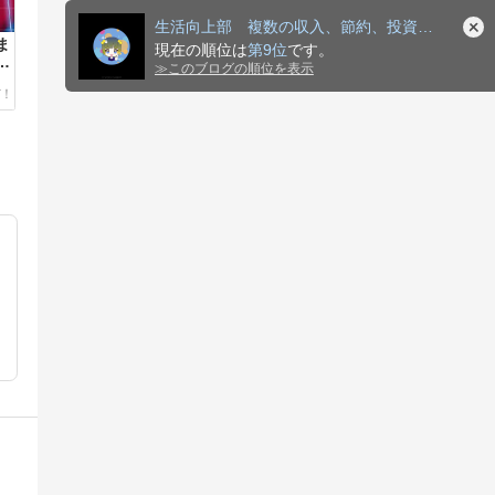
生活向上部 複数の収入、節約、投資で脱社畜を夢見て
ま
現在の順位は
第9位
です。
く
≫
このブログの順位を表示