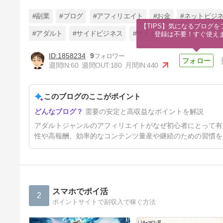
#副業
#ブログ
#アフィリエイト
#お金
#ネットビジ
【TIPS】気になるブログを
#アダルト
#サイドビジネス
#サイト
登録は不要！すぐ使え
1858234
9
AIリライトで稼ぐアダルトアフ
週間IN:
60
週間OUT:
180
月間IN:
440
ィリエイト複数サイト戦略
1年前
このブログのここがポイント
需要の安定と高収益なポイントを解説
アダルトジャンルのアフィリエイトがなぜ初心者にとって有
性や高報酬、効率的なコンテンツ量産や継続のための習慣を
スマホでポイ活
2
ポイントサイトで副収入で稼ぐ方法