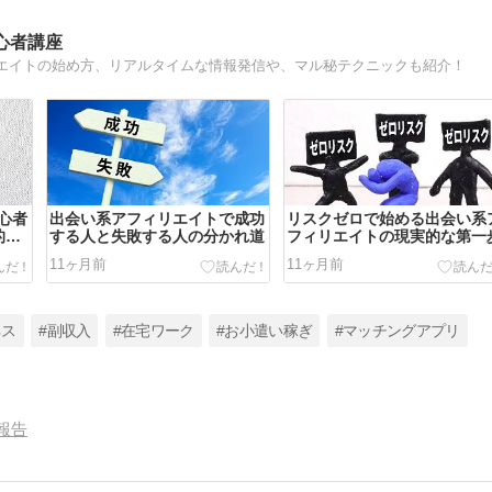
心者講座
エイトの始め方、リアルタイムな情報発信や、マル秘テクニックも紹介！
心者
出会い系アフィリエイトで成功
リスクゼロで始める出会い系
的な
する人と失敗する人の分かれ道
フィリエイトの現実的な第一
11ヶ月前
11ヶ月前
ネス
#副収入
#在宅ワーク
#お小遣い稼ぎ
#マッチングアプリ
報告