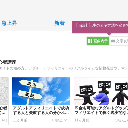
急上昇
新着
【Tips】記事の表示方法を変更
画像表示
文字表
心者講座
心者
アダルトアフィリエイトで成功
即金も可能なアダルトグッズ
的な
する人と失敗する人の分かれ道
フィリエイトで稼ぐ現実的な
とは？
め方
11ヶ月前
11ヶ月前