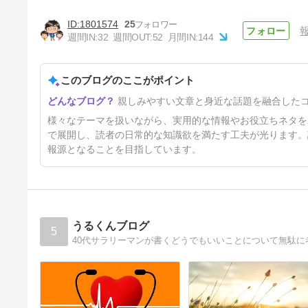
1801574
25
週間IN:
32
週間OUT:
52
月間IN:
144
このブログのここがポイント
使えなくなったAmazonの画像
親しみやすい文章と身近な話題を融合した
リンクから商品を知る方法と
は？
2年6ヶ月前
様々なテーマを扱いながら、実用的な情報やお役立ちネタを
で展開し、読者の日常的な知識欲を満たす工夫が光ります。
報源となることを目指しています。
うるくんブログ
5
40代サラリーマンが書くどうでもいいことについて無駄に