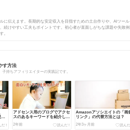
ルに伝えます。長期的な安定収入を目指すための土台作りや、AIツール
、続けやすい工夫もポイントです。初心者が直面しがちな課題や失敗例
す。
やす方法
。子持ちアフィリエイターの実践記です。
報
アドセンス用のブログでアクセ
Amazonアソシエイトの「画
提出
スのあるキーワードを紹介しま
リンク」の代替方法とは？
]
す
2年前
2年3ヶ月前