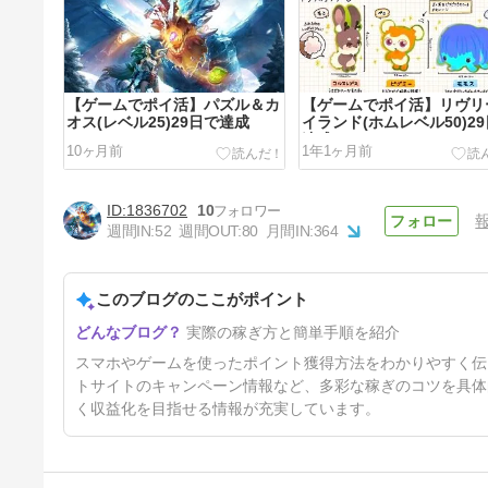
【ゲームでポイ活】パズル＆カ
【ゲームでポイ活】リヴリ
オス(レベル25)29日で達成
イランド(ホムレベル50)2
達成
10ヶ月前
1年1ヶ月前
1836702
10
週間IN:
52
週間OUT:
80
月間IN:
364
このブログのここがポイント
【ゲームでポイ活】トップヒー
実際の稼ぎ方と簡単手順を紹介
ローズ(本拠地15)2日で達成
1年4ヶ月前
スマホやゲームを使ったポイント獲得方法をわかりやすく伝
トサイトのキャンペーン情報など、多彩な稼ぎのコツを具体
く収益化を目指せる情報が充実しています。