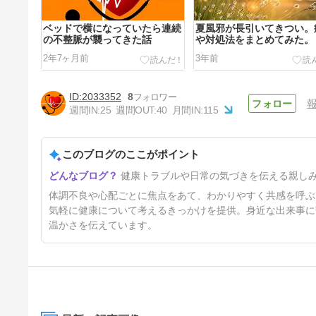
ベッドで横になっていたら連続
夏風邪が長引いてきつい。
の不整脈が襲ってきた話
や対処法をまとめてみた。
2年7ヶ月前
3年前
2033352
8
週間IN:
25
週間OUT:
40
月間IN:
115
このブログのここがポイント
熟睡感が何年も無い。CPAP使
健康トラブルや日常の気づきを伝える親し
用者が原因と対処方法を調べて
みた。
4年前
体調不良や心配ごとに焦点をあて、わかりやすく共感を呼ぶ
気軽に健康について考えるきっかけを提供。身近な出来事に
温かさを伝えています。