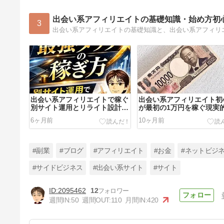
出会い系アフィリエイトの基礎知識・始め方初
3
出会い系アフィリエイトの基礎知識と、出会い系アフィリ
出会い系アフィリエイトで稼ぐ
出会い系アフィリエイト初
別サイト運用とリライト設計の
が最初の1万円を稼ぐ現実
全体像
方法
6ヶ月前
10ヶ月前
#副業
#ブログ
#アフィリエイト
#お金
#ネットビジ
#サイドビジネス
#出会い系サイト
#サイト
2095462
12
出会い系アフィリエイト初心者
週間IN:
50
週間OUT:
110
月間IN:
420
がAIリライトで記事量産して稼
ぐ方法
1年前