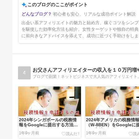
このブログのここがポイント
初心者も安心、リアルな成功ポイント解説
出会い系アフィリエイトの魅力と始め方、稼ぐコツをシンプ
を駆使した効率化方法も紹介。女性ターゲットや独自の特典
に前向きなアドバイスを添えて、成功に近づく手助けをしま
お父さんアフィリエイターの収入を１０万円増
4
ブログで副業！ネットビジネスで大人気のアフィリエイト
2024年シンガポールの税務情
2024年アメリカの税務情
報をGoogleに提出する方法
（W-8BEN）をGoogleに
[GoogleAdSense]
する方法[GoogleAdSense
1年9ヶ月前
1年9ヶ月前