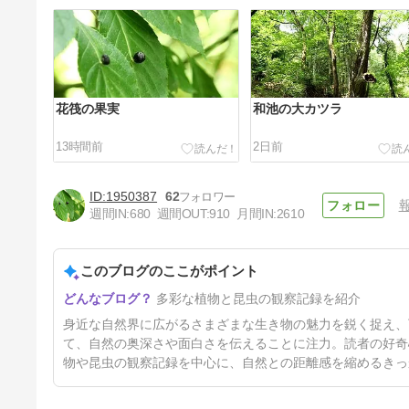
花筏の果実
和池の大カツラ
13時間前
2日前
1950387
62
週間IN:
680
週間OUT:
910
月間IN:
2610
このブログのここがポイント
音水湖
多彩な植物と昆虫の観察記録を紹介
5日前
身近な自然界に広がるさまざまな生き物の魅力を鋭く捉え、
て、自然の奥深さや面白さを伝えることに注力。読者の好奇
物や昆虫の観察記録を中心に、自然との距離感を縮めるきっ