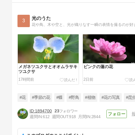
光のうた
3
花や鳥、木や空と、光が織りなす一瞬の表情を撮るのが好
メガネツユクサとオオムラサキ
ピンクの蓮の花
ツユクサ
17時間前
2日前
#花
#季節の花
#蝶
#野鳥
#植物
#花の写真
#昆
1894700
23
週間IN:
612
週間OUT:
918
月間IN:
2844
ピンクのカノコユリ(鹿の子百
合)