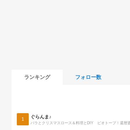
ランキング
フォロー数
ぐらんま♪
1
バラとクリスマスロース＆料理とDIY ビオトープ！還暦