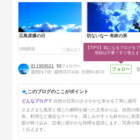
広島原爆の日
切ないなー 有終の美
【TIPS】気になるブログをフ
10時間前
34時間前
登録は不要！すぐ使えま
1959521
52
週間IN:
700
週間OUT:
410
月間IN:
3070
このブログのここがポイント
徳川美術館
自然や日常のささやかな幸せを丁寧に描写
5日前
さまざまな風景と感じた瞬間を綴った文章からは、自然の移
魚、料理など身近なテーマを、親しみやすくも鮮やかに表現
眼が映り込み、読者に穏やかな時間を提供します。写真や場
く伝えます。