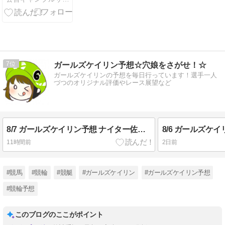
12R（締切
17:42）【今日
の一本勝負】
イン逃げ濃
厚！相手を絞
って5点勝負
｜ピンポイン
7
ガールズケイリン予想☆穴娘をさがせ！☆
ト予想
ガールズケイリンの予想を毎日行っています！選手一人
づつのオリジナル評価やレース展望など
8/7 ガールズケイリン予想 ナイター佐世保９Rオールスター予選１
11時間前
2日前
#競馬
#競輪
#競艇
#ガールズケイリン
#ガールズケイリン予想
#競輪予想
このブログのここがポイント