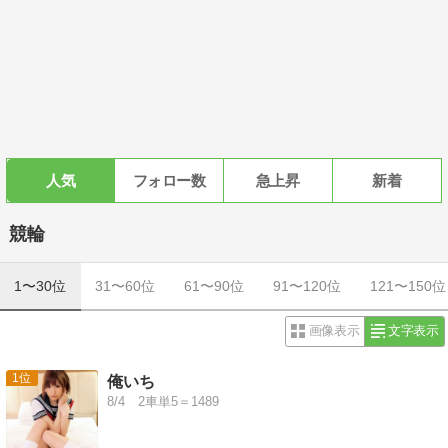
人気
フォロー数
急上昇
新着
競輪
1〜30位
31〜60位
61〜90位
91〜120位
121〜150位
画像表示
文字表示
1
俺いち
8/4 2車単5＝1489