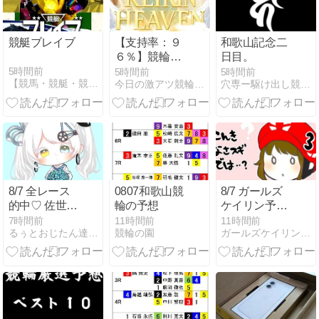
競艇ブレイブ
【支持率：９
和歌山記念二
６％】競輪ヘ
日目。
ブン
5時間前
5時間前
5時間前
【競馬・競艇・競輪予想ターゲット】勝ちたい方はチェック！
今日の激アツ競輪予想
穴専ー駆け出し競輪予想
8/7 全レース
0807和歌山競
8/7 ガールズ
的中♡ 佐世保
輪の予想
ケイリン予想
競輪 GⅠ【毎
ナイター佐世
7時間前
11時間前
11時間前
るぅとおじたん達の物語 穴専！競輪予想
競輪の園
ガールズケイリン予想☆穴娘をさがせ！☆
日新聞社杯女
保９Rオール
子オールスタ
スター予選１
ー】全2レー
ス♡異世界AI
ロジックで抽
出した競輪予