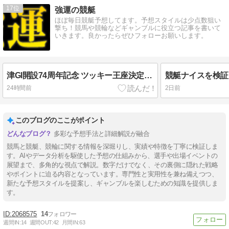
17
強運の競艇
ほぼ毎日競艇予想してます。予想スタイルは少点数狙い
撃ち！競馬や競輪などギャンブルに役立つ記事を書いて
いきます。良かったらぜひフォローお願いします。
津GI開設74周年記念 ツッキー王座決定戦2026｜出場選手・ドリーム戦・注目モーター・イベント情報まとめ
24時間前
2日前
このブログのここがポイント
多彩な予想手法と詳細解説が融合
競馬と競艇、競輪に関する情報を深堀りし、実績や特徴を丁寧に検証しま
す。AIやデータ分析を駆使した予想の仕組みから、選手や出場イベントの
展望まで、多角的な視点で解説。数字だけでなく、その裏側に隠れた戦略
やポイントに迫る内容となっています。専門性と実用性を兼ね備えつつ、
新たな予想スタイルを提案し、ギャンブルを楽しむための知識を提供しま
す。
2068575
14
週間IN:
14
週間OUT:
42
月間IN:
63