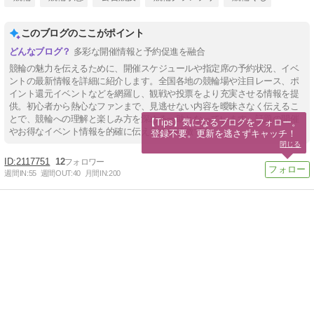
このブログのここがポイント
多彩な開催情報と予約促進を融合
競輪の魅力を伝えるために、開催スケジュールや指定席の予約状況、イベ
ントの最新情報を詳細に紹介します。全国各地の競輪場や注目レース、ポ
イント還元イベントなどを網羅し、観戦や投票をより充実させる情報を提
供。初心者から熱心なファンまで、見逃せない内容を曖昧さなく伝えるこ
とで、競輪への理解と楽しみ方を深める一助となっています。話題の開催
【Tips】気になるブログをフォロー。

やお得なイベント情報を的確に伝えるのが特徴です。
登録不要。更新を逃さずキャッチ！
閉じる
2117751
12
週間IN:
55
週間OUT:
40
月間IN:
200