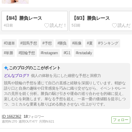
【8/4】勝負レース
【8/3】勝負レース
4日前
5日前
#3連単
#競馬予想
#予想
#勝負
#画像
#夏
#ランキング
#単勝
#競輪予想
#Instagram
#G1
#instadaily
このブログのここがポイント
個人の体験を元にした緻密な予想と洞察力
競馬や競輪の予想を通じて自己の直感と経験を深掘りしています。軽妙な
語り口と自身の趣味や日常感覚を巧みに織り交ぜながら、イベントやレー
スの見所を鋭く分析。勝負の駆け引きや運命の巡り合わせを的確に捉え、
楽しむ心を刺激します。単なる予想を超え、一喜一憂の価値観を提示しつ
つ、コミカルな要素も散りばめる飽きさせない仕上がりです。
1662362
18
週間IN:
270
週間OUT:
477
月間IN:
621