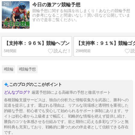
2
今日の激アツ競輪予想
競輪予想に関する知識を出しまくり！あなたの競輪予想
の参考になること間違いなし！買い目など公開していま
すので是非ご覧ください。
【支持率：９６％】競輪ヘブン
【支持率：９１％】競輪ゴ
5時間前
29時間前
#競輪
#競輪予想
このブログのここがポイント
厳選予想師による高確率の予想と徹底サポート
各種競輪支援サービスは、独自の分析力と情報収集力を武器に、勝利への
近道を提示します。選ばれる理由は、リアルな現場感と透明性を重視した
的確な予想、初心者でも安心して始められるサポート体制にあります。サ
イトは初心者から上級者まで幅広く、戦略的な情報を絶えず提供し続け、
勝負のコツを体感させる仕組みです。欲と期待に応える多彩なプランと無
料特典も充実しており、戦略的に勝つための伴走者として信頼できる存在
です。