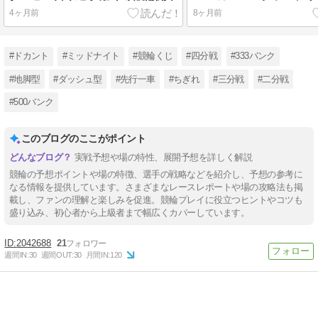
4ヶ月前
8ヶ月前
#ドカント
#ミッドナイト
#競輪くじ
#四分戦
#333バンク
#地脚型
#ダッシュ型
#先行一車
#ちぎれ
#三分戦
#二分戦
#500バンク
このブログのここがポイント
実戦予想や場の特性、展開予想を詳しく解説
競輪の予想ポイントや場の特徴、選手の戦略などを紹介し、予想の参考に
なる情報を提供しています。さまざまなレースレポートや場の攻略法も掲
載し、ファンの理解と楽しみを促進。競輪プレイに役立つヒントやコツも
盛り込み、初心者から上級者まで幅広くカバーしています。
2042688
21
週間IN:
30
週間OUT:
30
月間IN:
120