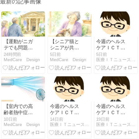
最新の記事画像
【運動がニガ
【シニア猫と
今週のヘルス
テでも問題な
シニアが共に
ケアＩＣＴニ
し】 シニア世
暮らす】｜新
ュース、医療
24時間前
5日前
5日前
MedCare Design
MedCare Design
医療ＩＴニュースと医療機器ニュースのまとめサイト
代のフレイル
潟市「シニア
ＩＣＴニュー
予防はお出か
for シニア」に
ス
けから|社会的
学ぶ、シニア
処方・博物館
猫が高齢者の
処方とは
生活を支える
理由
【室内での高
今週のヘルス
今週のヘルス
齢者熱中症】
ケアＩＣＴニ
ケアＩＣＴニ
を防ぐ、訪問
ュース、医療
ュース、医療
10日前
14日前
19日前
MedCare Design
医療ＩＴニュースと医療機器ニュースのまとめサイト
医療ＩＴニュースと医療機器ニュースのまとめサイト
リハビリで気
ＩＣＴニュー
ＩＣＴニュー
をつけている
ス
ス
４つのポイン