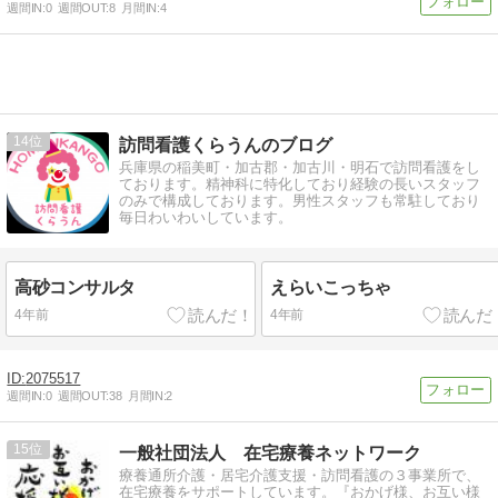
週間IN:
0
週間OUT:
8
月間IN:
4
14
訪問看護くらうんのブログ
兵庫県の稲美町・加古郡・加古川・明石で訪問看護をし
ております。精神科に特化しており経験の長いスタッフ
のみで構成しております。男性スタッフも常駐しており
毎日わいわいしています。
高砂コンサルタ
えらいこっちゃ
4年前
4年前
2075517
週間IN:
0
週間OUT:
38
月間IN:
2
15
一般社団法人 在宅療養ネットワーク
療養通所介護・居宅介護支援・訪問看護の３事業所で、
在宅療養をサポートしています。『おかげ様、お互い様