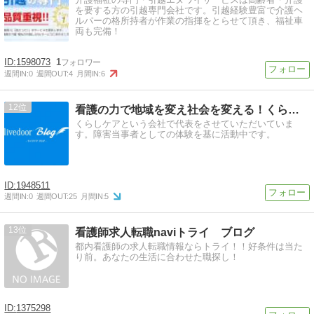
を要する方の引越専門会社です。引越経験豊富で介護ヘ
ルパーの格所持者が作業の指揮をとらせて頂き、福祉車
両も完備！
1598073
1
週間IN:
0
週間OUT:
4
月間IN:
6
12
看護の力で地域を変え社会を変える！くらしケア代表ブログ
くらしケアという会社で代表をさせていただいていま
す。障害当事者としての体験を基に活動中です。
1948511
週間IN:
0
週間OUT:
25
月間IN:
5
13
看護師求人転職naviトライ ブログ
都内看護師の求人転職情報ならトライ！！好条件は当た
り前。あなたの生活に合わせた職探し！
1375298