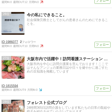
週間IN:
0
週間OUT:
12
月間IN:
0
26
今の私にできること。
社会保険労務士としてがんの患者さんのためにできるこ
とを。
1986077
2
週間IN:
0
週間OUT:
10
月間IN:
0
27
大阪市内で活躍中！訪問看護ステーション アンジュのブログ
大阪市内を中心に訪問介護業を営んでおります！ここで
はそんなアンジュの業務日誌や日々を健やかに過ごすた
めの豆知識を掲載しています
1815594
週間IN:
0
週間OUT:
9
月間IN:
0
28
フォレスト公式ブログ
24時間365日訪問介護をしています私たちの日常の取組や
様子を紹介させていただいております