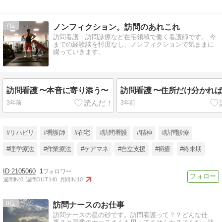
7
ノンフィクション。訪問のあれこれ
訪問看護・訪問診療など在宅領域で働く看護師です。 今
までの経験談を忖度なし、ノンフィクションで気ままに
綴っていきます。
訪問看護 〜本音に寄り添う〜
訪問看護 〜住所だけ分かれ
3年前
3年前
#リハビリ
#看護師
#在宅
#訪問看護
#精神
#訪問診療
#理学療法
#作業療法
#ケアマネ
#自立支援
#褥瘡
#終末期
2105060
1
週間IN:
0
週間OUT:
140
月間IN:
10
8
訪問ナースのお仕事
訪問ナースの星の砂です。訪問看護って？？どんな仕