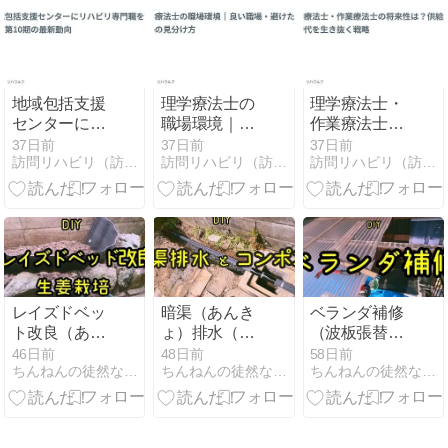
ト
地域包括支援
理学療法士の
理学療法士・
センターにリ
職場環境｜良
作業療法士の
ハビリ専門職
い職場・避け
将来性は？供
37日前
37日前
37日前
訪問リハビリ（訪問看護）情報サイト
訪問リハビリ（訪問看護）情報サイト
訪問リハビリ（訪問看護）情報サイト
を配置｜第10
たい職場の見
給過剰時代を
期の最新動向
分け方
生き抜く戦略
レイズドベッ
暗渠（あんき
ベランダ補修
ト改良（あぜ
ょ）排水（ミ
（波板張替
板）⇒ 生姜栽
ツバ・ドレ
え・防水）
46日前
48日前
58日前
ちんねんの徒然なる日記
ちんねんの徒然なる日記
ちんねんの徒然なる日記
培
ン）⇒ コンポ
スト自作