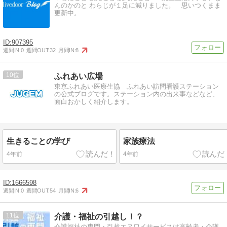
んのかのと わらじが１足に減りました。 思いつくまま
更新中。
907395
週間IN:
0
週間OUT:
32
月間IN:
8
10
ふれあい広場
東京ふれあい医療生協 ふれあい訪問看護ステーション
の公式ブログです。ステーション内の出来事などなど、
面白おかしく紹介します。
生きることの学び
家族療法
4年前
4年前
1666598
週間IN:
0
週間OUT:
54
月間IN:
6
11
介護・福祉の引越し！？
介護福祉の専門・引越エヌワイサービスは高齢者・介護