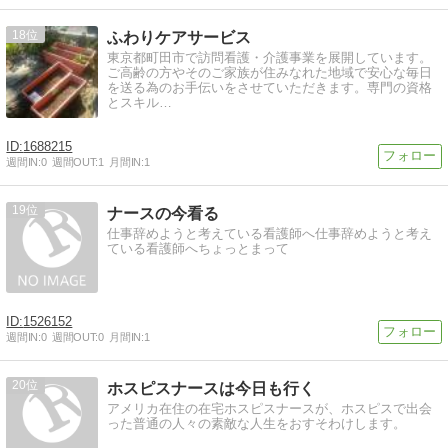
18
ふわりケアサービス
東京都町田市で訪問看護・介護事業を展開しています。
ご高齢の方やそのご家族が住みなれた地域で安心な毎日
を送る為のお手伝いをさせていただきます。専門の資格
とスキル…
1688215
週間IN:
0
週間OUT:
1
月間IN:
1
19
ナースの今看る
仕事辞めようと考えている看護師へ仕事辞めようと考え
ている看護師へちょっとまって
1526152
週間IN:
0
週間OUT:
0
月間IN:
1
20
ホスピスナースは今日も行く
アメリカ在住の在宅ホスピスナースが、ホスピスで出会
った普通の人々の素敵な人生をおすそわけします。