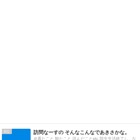
9
訪問なーすの そんなこんなであきさかな。
＠看たこと 観たこと 読んだことetc.院生生活終了し、な