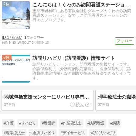
2
こんにちは！くわのみ訪問看護ステーションです！
恵那市岩村町にある有限会社耕グループのくわのみ訪問
看護ステーション、なでしこ訪問看護ステーションの
日々のブログです。
1778987
1
週間IN:
10
週間OUT:
0
月間IN:
10
3
訪問リハビリ（訪問看護）情報サイト
訪問リハビリテーション、訪問看護の情報サイトです。
介護保険制度（介護報酬改定情報）、医療保険制度（診
療報酬改定情報）など制度や悩みを解決できるサイトで
す。
地域包括支援センターにリハビリ専門職を配置｜第10期の最新動向
37日前
37日前
#介護
#リハビリ
#看護師
#作業療法士
#訪問看護
#病院
#理学療法士
#通所リハビリ
#デイサービス
#訪問リハビリ