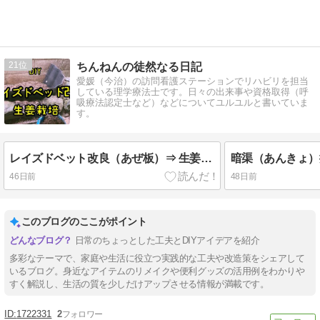
21
ちんねんの徒然なる日記
愛媛（今治）の訪問看護ステーションでリハビリを担当
している理学療法士です。日々の出来事や資格取得（呼
吸療法認定士など）などについてユルユルと書いていま
す。
レイズドベット改良（あぜ板）⇒ 生姜栽培
46日前
48日前
このブログのここがポイント
日常のちょっとした工夫とDIYアイデアを紹介
多彩なテーマで、家庭や生活に役立つ実践的な工夫や改造策をシェアして
いるブログ。身近なアイテムのリメイクや便利グッズの活用例をわかりや
すく解説し、生活の質を少しだけアップさせる情報が満載です。
1722331
2