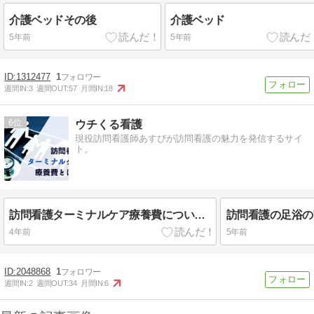
介護ベッドその後
介護ベッド
5年前
5年前
1312477
1
週間IN:
3
週間OUT:
57
月間IN:
18
6
ウチくる看護
現役訪問看護師あすぴが訪問看護の魅力を発信するサイ
ト。
訪問看護ターミナルケア療養費について事例とともに詳しく解説します！
4年前
5年前
2048868
1
週間IN:
2
週間OUT:
34
月間IN:
6