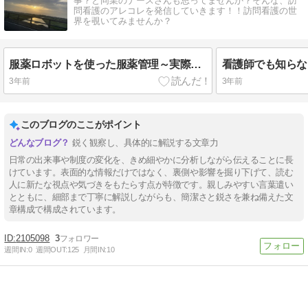
事？と同業のナースさんも思ってませんか？そんな、訪
問看護のアレコレを発信していきます！！訪問看護の世
界を覗いてみませんか？
服薬ロボットを使った服薬管理～実際使ってみた結果は！？～
3年前
3年前
このブログのここがポイント
鋭く観察し、具体的に解説する文章力
日常の出来事や制度の変化を、きめ細やかに分析しながら伝えることに長
けています。表面的な情報だけではなく、裏側や影響を掘り下げて、読む
人に新たな視点や気づきをもたらす点が特徴です。親しみやすい言葉遣い
とともに、細部まで丁寧に解説しながらも、簡潔さと鋭さを兼ね備えた文
章構成で構成されています。
2105098
3
週間IN:
0
週間OUT:
125
月間IN:
10