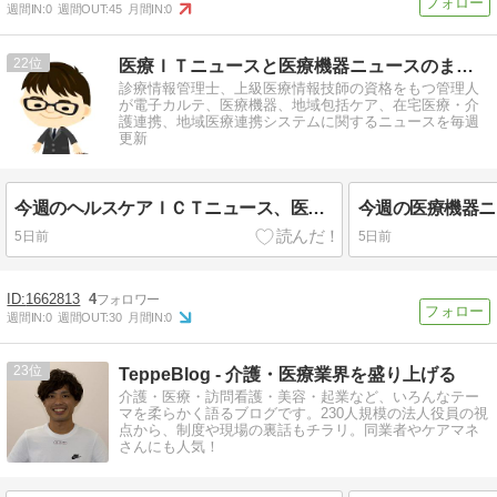
週間IN:
0
週間OUT:
45
月間IN:
0
22
医療ＩＴニュースと医療機器ニュースのまとめサイト
診療情報管理士、上級医療情報技師の資格をもつ管理人
が電子カルテ、医療機器、地域包括ケア、在宅医療・介
護連携、地域医療連携システムに関するニュースを毎週
更新
今週のヘルスケアＩＣＴニュース、医療ＩＣＴニュース
今週の医療機器ニ
5日前
5日前
1662813
4
週間IN:
0
週間OUT:
30
月間IN:
0
23
TeppeBlog - 介護・医療業界を盛り上げる
介護・医療・訪問看護・美容・起業など、いろんなテー
マを柔らかく語るブログです。230人規模の法人役員の視
点から、制度や現場の裏話もチラリ。同業者やケアマネ
さんにも人気！