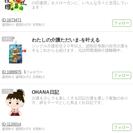
の応援団』をスローガンに、いろんな方々と交流してい
ます！
1673471
週間IN:
0
週間OUT:
6
月間IN:
2
16
わたしの介護ただいま-を叶える
シングル介護生活２０年以上。認知症母親の自宅介護を
今もこれからも続けます。元訪問看護師介護離職中。
1988975
1
週間IN:
0
週間OUT:
2
月間IN:
2
17
OHANA日記
介護を少しでも楽しくする日記介護を通して家族の在り
方、絆をテーマとした気まぐれ日記です。
1120014
週間IN:
0
週間OUT:
0
月間IN:
2