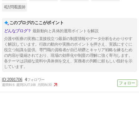
#訪問看護師
このブログのここがポイント
最新動向と具体的運用ポイントを解説
介護や医療の実務に直接役立つ最新の制度情報やデータ分析をわかりやす
く解説しています。行政の動向や実務のポイントを押さえ、実践にすぐに
役立つ知識を提供。専門職の資格者が自己研鑽とキャリア戦略を練るため
の内容が凝縮されており、現場の効率化や制度の理解に強く寄与します。
各テーマは詳細な資料や具体例を交え、実務者の判断に頼もしい指針を示
しています。
2091706
4
週間IN:
6
週間OUT:
168
月間IN:
30