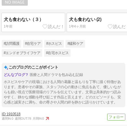
犬も食わない（３）
犬も食わない (2)
1年前
1年4ヶ月前
#訪問看護
#在宅ケア
#ホスピス
#緩和ケア
#エンドオブライフケア
#在宅ホスピス
このブログのここがポイント
医療と人間ドラマを包み込む記録
ホスピスやケアの現場における人間の葛藤と温もりを丁寧に描く特徴があ
ります。患者やその家族、スタッフの心の動きに焦点をあて、優しいなが
らも鋭い視点で医療現場のリアルを伝えています。文章は具体的かつ読み
やすく、静かな感動を呼び起こす作品と言えます。どのエピソードも、安
心感と誠実さに満ち、命の尊さや人間の絆を静かに語りかけています。
1910518
週間IN:
0
週間OUT:
78
月間IN:
0