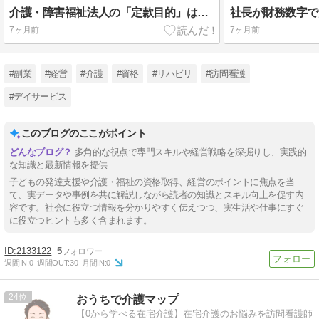
介護・障害福祉法人の「定款目的」はこう作れ！既存＋今後の事業を全部入れたい経営者のための実践ガイド
7ヶ月前
7ヶ月前
#副業
#経営
#介護
#資格
#リハビリ
#訪問看護
#デイサービス
このブログのここがポイント
多角的な視点で専門スキルや経営戦略を深掘りし、実践的
な知識と最新情報を提供
子どもの発達支援や介護・福祉の資格取得、経営のポイントに焦点を当
て、実データや事例を共に解説しながら読者の知識とスキル向上を促す内
容です。社会に役立つ情報を分かりやすく伝えつつ、実生活や仕事にすぐ
に役立つヒントも多く含まれます。
2133122
5
週間IN:
0
週間OUT:
30
月間IN:
0
24
おうちで介護マップ
【0から学べる在宅介護】在宅介護のお悩みを訪問看護師