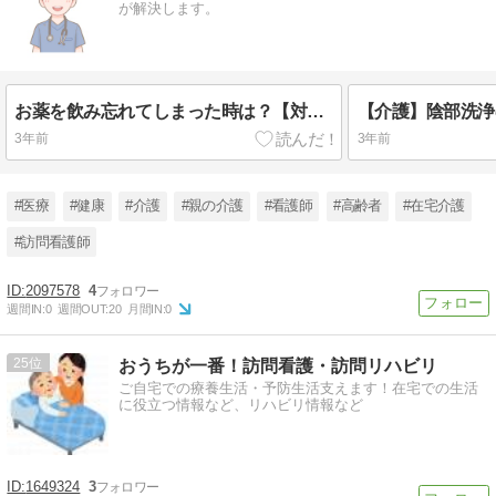
が解決します。
お薬を飲み忘れてしまった時は？【対応と予防策を解説】
3年前
3年前
#医療
#健康
#介護
#親の介護
#看護師
#高齢者
#在宅介護
#訪問看護師
2097578
4
週間IN:
0
週間OUT:
20
月間IN:
0
25
おうちが一番！訪問看護・訪問リハビリ
ご自宅での療養生活・予防生活支えます！在宅での生活
に役立つ情報など、リハビリ情報など
1649324
3