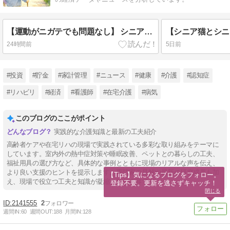
【運動がニガテでも問題なし】 シニア世代のフレイル予防はお出かけから|社会的処方・博物館処方とは
24時間前
5日前
#投資
#貯金
#家計管理
#ニュース
#健康
#介護
#認知症
#リハビリ
#経済
#看護師
#在宅介護
#病気
このブログのここがポイント
実践的な介護知識と最新の工夫紹介
高齢者ケアや在宅リハの現場で実践されている多彩な取り組みをテーマに
しています。室内外の熱中症対策や睡眠改善、ペットとの暮らしの工夫、
福祉用具の選び方など、具体的な事例とともに現場のリアルな声を伝え、
より良い支援のヒントを提示します。専門家の見解や最新の研究成果も加
【Tips】気になるブログをフォロー。

え、現場で役立つ工夫と知識が凝縮された内容です。
登録不要。更新を逃さずキャッチ！
閉じる
2141555
2
週間IN:
60
週間OUT:
188
月間IN:
128