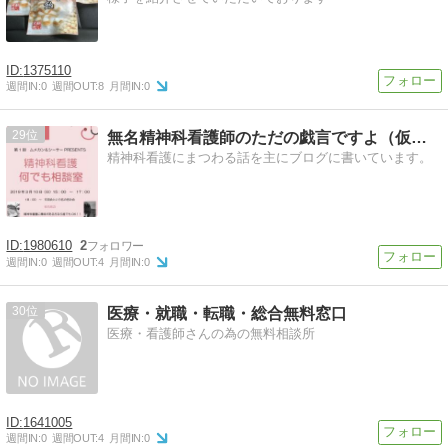
1375110
週間IN:
0
週間OUT:
8
月間IN:
0
29
無名精神科看護師のただの戯言ですよ（仮）。振り返りブログ
精神科看護にまつわる話を主にブログに書いています。
1980610
2
週間IN:
0
週間OUT:
4
月間IN:
0
30
医療・就職・転職・総合無料窓口
医療・看護師さんの為の無料相談所
1641005
週間IN:
0
週間OUT:
4
月間IN:
0