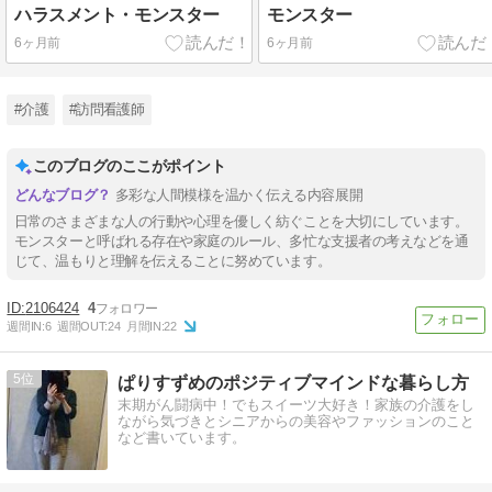
ハラスメント・モンスター
モンスター
6ヶ月前
6ヶ月前
#介護
#訪問看護師
このブログのここがポイント
多彩な人間模様を温かく伝える内容展開
日常のさまざまな人の行動や心理を優しく紡ぐことを大切にしています。
モンスターと呼ばれる存在や家庭のルール、多忙な支援者の考えなどを通
じて、温もりと理解を伝えることに努めています。
2106424
4
週間IN:
6
週間OUT:
24
月間IN:
22
5
ぱりすずめのポジティブマインドな暮らし方
末期がん闘病中！でもスイーツ大好き！家族の介護をし
ながら気づきとシニアからの美容やファッションのこと
など書いています。