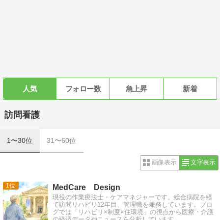
人気
フォロー数
急上昇
新着
訪問看護
1〜30位
31〜60位
画像表示
文字表示
1
MedCare Design
現役の作業療法士・ケアマネジャーです。総合病院を経
て訪問リハビリ12年目、管理職を兼務しています。ブロ
グでは「リハビリ×制度×住環境」の視点から医療・介護
の経済データやニュースを分析しています。