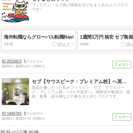
フィリピン・セブ島の情報を何でもまとめちゃうブログ
です！
海外転職ならグローバル転職Navi
1週間1万円 格安 セブ島
3年前
4年前
2015823
1
週間IN:
0
週間OUT:
0
月間IN:
5
6
セブ【サウスピーク・プレミアム校】へ英語留学体験談
英語が嫌いだった私がフィリピン・セブ「サウスピー
ク・プレミアム校」へ1か月留学へ。体験談や勉強法、校
舎、食事、持ち物などの事をまとめたブログです。
1949783
2
週間IN:
0
週間OUT:
8
月間IN:
4
最新の記事画像