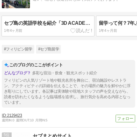
セブ島の英語学校を紹介「3D ACADEMY」(3D アカデミー)
留学って何？7年
1年4ヶ月前
1年4ヶ月前
#フィリピン留学
#セブ島留学
このブログのここがポイント
多彩な宿泊・飲食・観光スポット紹介
フィリピンの人気リゾート地や観光名所を舞台に、宿泊施設やレストラ
ン、アクティビティの詳細を伝えることで、その場所の魅力を鮮やかに浮
き彫りにしています。各記事は実体験や現地スタッフの声を交えながら、
読者が訪れたくなるような臨場感を追求し、旅行気分を高める内容となっ
ています。
2129423
週間IN:
0
週間OUT:
10
月間IN:
5
5
セブまとめサイト