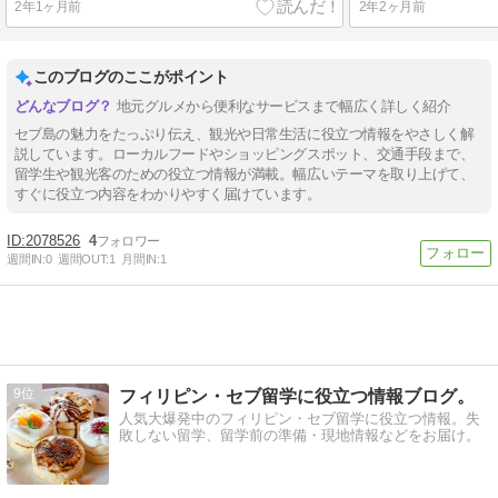
2年1ヶ月前
2年2ヶ月前
このブログのここがポイント
地元グルメから便利なサービスまで幅広く詳しく紹介
セブ島の魅力をたっぷり伝え、観光や日常生活に役立つ情報をやさしく解
説しています。ローカルフードやショッピングスポット、交通手段まで、
留学生や観光客のための役立つ情報が満載。幅広いテーマを取り上げて、
すぐに役立つ内容をわかりやすく届けています。
2078526
4
週間IN:
0
週間OUT:
1
月間IN:
1
9
フィリピン・セブ留学に役立つ情報ブログ。
人気大爆発中のフィリピン・セブ留学に役立つ情報。失
敗しない留学、留学前の準備・現地情報などをお届け。