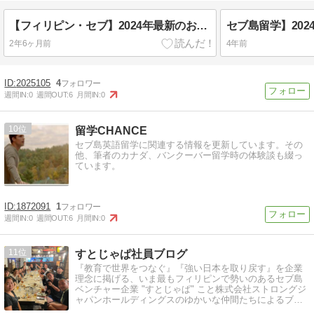
【フィリピン・セブ】2024年最新のお洒落カフェ3選を紹介！
2年6ヶ月前
4年前
2025105
4
週間IN:
0
週間OUT:
6
月間IN:
0
10
留学CHANCE
セブ島英語留学に関連する情報を更新しています。その
他、筆者のカナダ、バンクーバー留学時の体験談も綴っ
ています。
1872091
1
週間IN:
0
週間OUT:
6
月間IN:
0
11
すとじゃぱ社員ブログ
『教育で世界をつなぐ』『強い日本を取り戻す』を企業
理念に掲げる、いま最もフィリピンで勢いのあるセブ島
ベンチャー企業 "すとじゃぱ" こと株式会社ストロングジ
ャパンホールディングスのゆかいな仲間たちによるブロ
グです☆