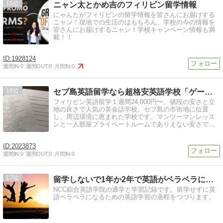
15
ニャン太とかめ吉のフィリピン留学情報
にゃんたがフィリピンの留学情報を皆さんにお届けする
ニャン！現地での生活のはもちろん、学校の今の情報を
皆さんにお届けするニャン！学校キャンペーン情報も満
載！！
1928124
週間IN:
0
週間OUT:
0
月間IN:
0
16
セブ島英語留学なら超格安英語学校「ゲートウェイ」
フィリピン英語留学１週間24,000円〜。値段の安さと立
地の良さで人気の英会話学校。セブ島の市街地に位置
し、周辺環境に恵まれた学校です。マンツーマンレッス
ンと一人部屋プライベートルームでありえない安さでご
提供します。通学プランも。
2023873
週間IN:
0
週間OUT:
0
月間IN:
0
17
留学しないで1年か2年で英語がペラペラになる方法
NCC綜合英語学院の通学と学習記録です。留学せずに英
語ペラペラになるための英語学習の過程をつづります。