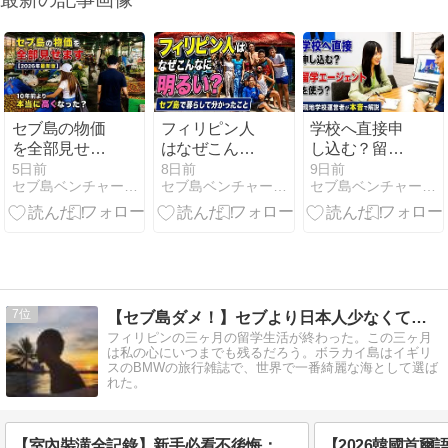
セブ島の物価
フィリピン人
学校へ直接申
を全部見せま
はなぜこんな
し込む？留学
す【2026年最
に明るい？セ
エージェント
5日前
8日前
9日前
セブ島ベンチャー社長ブログ / 寺本雄平
セブ島ベンチャー社長ブログ / 寺本雄平
セブ島ベンチャー社長ブログ / 寺本雄平
新版】10年前
ブ島で暮らし
を使う？現地
より本当に高
て分かったこ
学校運営者が
くなった？
と
本音で解説
7
【セブ島ダメ！】セブより日本人少なくて綺麗なフィリピン学校
フィリピンの三ヶ月の留学生活が終わった。この三ヶ月
は私の心にいつまでも残るだろう。ボラカイ島はイギリ
スのBMWの旅行雑誌で、世界で一番綺麗な海として選ば
れた。
【室內裝潢全記錄】新手必看不後悔：如何選價格合理的設計師？絕對不要做的3種設計！