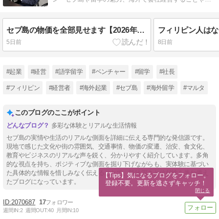
外起業のノウハウを発信しています。
セブ島の物価を全部見せます【2026年最新版】10年前より本当に高くなった？
5日前
8日前
#起業
#経営
#語学留学
#ベンチャー
#留学
#社長
#フィリピン
#経営者
#海外起業
#セブ島
#海外留学
#マルタ
このブログのここがポイント
多彩な体験とリアルな生活情報
セブ島の実情や生活のリアルな側面を詳細に伝える専門的な発信源です。
現地で感じた文化や街の雰囲気、交通事情、物価の変遷、治安、食文化、
教育やビジネスのリアルな声を鋭く、分かりやすく紹介しています。多角
的な視点を持ち、ポジティブな側面を掘り下げながらも、実体験に基づい
た具体的な情報を惜しみなく伝えることで、興味深さと信頼性を兼ね備え
【Tips】気になるブログをフォロー。

たブログになっています。
登録不要。更新を逃さずキャッチ！
閉じる
2070687
17
週間IN:
2
週間OUT:
40
月間IN:
10