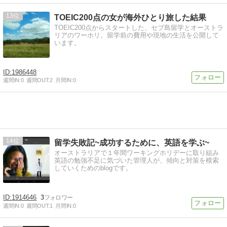
13
TOEIC200点の女が海外ひとり旅した結果
TOEIC200点からスタートした、セブ島留学とオーストラ
リアのワーホリ。留学前の費用や現地の生活を公開して
います。
1986448
週間IN:
0
週間OUT:
2
月間IN:
0
14
留学失敗記~成功するために、英語を学ぶ~
オーストラリアで１年間ワーキングホリデーに取り組み
英語の勉強不足に気づいた管理人が、傾向と対策を模索
していくためのblogです。
1914646
3
週間IN:
0
週間OUT:
1
月間IN:
0