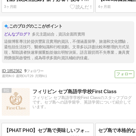
3ヶ月前
4ヶ月前
このブログのここがポイント
多元主題結合，資訊全面而實用
這個博客專注於提供豐富且實用的資訊，不僅涵蓋留學、旅遊和文化體驗，
還包括生活技巧、醫療知識和行程規劃。文章多以詳盡比較和整理的方式呈
現，幫助讀者快速掌握重點並做出明智決策。語言親切而不失專業，兼具實
用價值與啟發性，成為尋求多面向資訊補給的佳處。
1852362
9
週間IN:
0
週間OUT:
29
月間IN:
1
8
フィリピン セブ島語学学校First Class
フィリピン セブ島語学学校First Classのスタッフブログ
です。セブ島への語学留学、英語学習について紹介して
います。
【PHAT PHO】セブ島で美味しいフォーを食べるならココ！