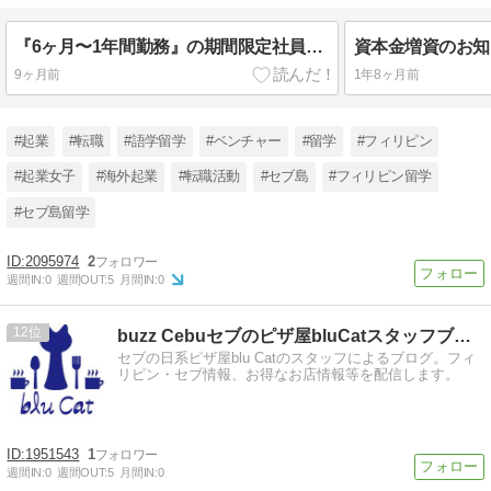
『6ヶ月〜1年間勤務』の期間限定社員を募集します！
資本金増資のお知
9ヶ月前
1年8ヶ月前
#起業
#転職
#語学留学
#ベンチャー
#留学
#フィリピン
#起業女子
#海外起業
#転職活動
#セブ島
#フィリピン留学
#セブ島留学
2095974
2
週間IN:
0
週間OUT:
5
月間IN:
0
12
buzz Cebuセブのピザ屋bluCatスタッフブログ
セブの日系ピザ屋blu Catのスタッフによるブログ。フィ
リピン・セブ情報、お得なお店情報等を配信します。
1951543
1
週間IN:
0
週間OUT:
5
月間IN:
0