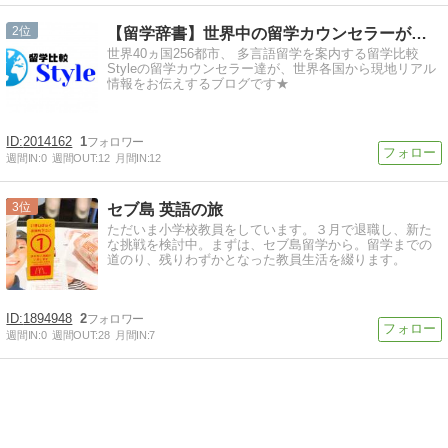
2
【留学辞書】世界中の留学カウンセラーが現地リアル情報をお届け
世界40ヵ国256都市、 多言語留学を案内する留学比較
Styleの留学カウンセラー達が、世界各国から現地リアル
情報をお伝えするブログです★
2014162
1
週間IN:
0
週間OUT:
12
月間IN:
12
3
セブ島 英語の旅
ただいま小学校教員をしています。３月で退職し、新た
な挑戦を検討中。まずは、セブ島留学から。留学までの
道のり、残りわずかとなった教員生活を綴ります。
1894948
2
週間IN:
0
週間OUT:
28
月間IN:
7