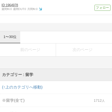
1964978
週間IN:
0
週間OUT:
0
月間IN:
0
1〜30位
前のページ
次のページ
カテゴリー : 留学
(↑上のカテゴリへ移動)
※留学(全て)
1712