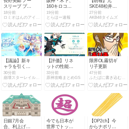
長野美郷 ノー
阪神・木下、
【朗報】元
スリーブ プラ
160キロコン
SKE48松井珠
イム ２６０８
ビの相方・工
理奈が AKB48
18分前
19分前
27分前
ロミオはんのアイドル等何でも２chまとめマガジン
とらほー速報
AKB48タイムズ
１０
藤につなぐ粘
佐藤綺星を大
投で無失点！
絶賛！！！
「負けないよ
うに頑張りま
す」
【議論】新キ
【評価】リネ
限界OL霧切ギ
ャラを引くべ
ットの性能は
リ子更新
きか
微妙だな
30分前
33分前
47分前
崩壊スターレイル攻略まとめGS
原神攻略まとめGS
ふたばに書き込む勇気がないので、ここで勝手に参加するブログ
日銀7月会
今でも日本が
【OP2ch】今
合、利上げペ
世界でトップ
からナポリタ