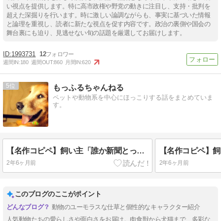
い視点を提供します。特に高市政権や野党の動きに注目し、支持・批判を
超えた深掘りを行います。時に激しい論調ながらも、事実に基づいた情報
と論理を重視し、読者に新たな視点を促す内容です。政治の裏側や国会の
舞台裏にも迫り、見逃せない旬の話題を厳選してお届けします。
1993731
12
週間IN:
180
週間OUT:
860
月間IN:
620
5
もっふるちゃんねる
ペットや動物系を中心にほっこりする話をまとめていま
す。
【名作コピペ】飼い主「誰か新聞とってきてー」←犬種別でお答えしますwwww
2年6ヶ月前
2年6ヶ月前
このブログのここがポイント
動物のユーモラスな仕草と個性的なキャラクター紹介
人気動物たちの愛らしさや面白さをお届け。肉食獣から犬猫まで、多彩な