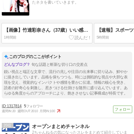
たネタを書いていきます。
【画像】竹達彩奈さん（37歳）いい感じに熟す
1時間前
5時間前
このブログのここがポイント
旬な話題と斬新な切り口の交差点
鋭い視点と端正な文章で、流行の兆しや注目の出来事に切り込み、鮮やか
に描き出しています。品格を保ちつつも、時には挑戦的な視点や大胆な表
現を交え、視覚的なインパクトや感情を豊かに伝達。情報の核心を突き、
読者の好奇心を刺激し、惹きつける仕掛けを随所に盛り込んでいます。あ
らゆる角度からのアプローチにより、飽きさせない記事構成が特長です。
1317814
5
週間IN:
20
週間OUT:
2010
月間IN:
100
20
オープンまとめチャンネル
2ちゃんねるの気になったスレをまとめて紹介していま