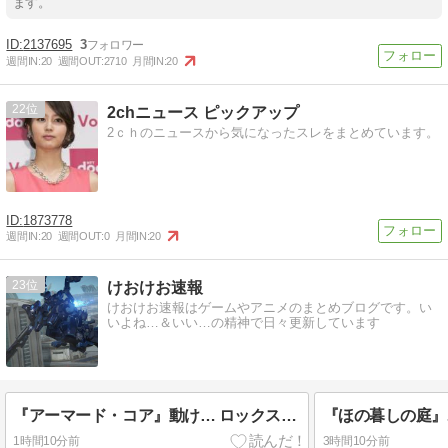
ます。
2137695
3
週間IN:
20
週間OUT:
2710
月間IN:
20
22
2chニュース ピックアップ
2ｃｈのニュースから気になったスレをまとめています。
1873778
週間IN:
20
週間OUT:
0
月間IN:
20
23
けおけお速報
けおけお速報はゲームやアニメのまとめブログです。い
いよね…＆いい…の精神で日々更新しています
『アーマード・コア』動け… ロックスミス！とかサマになるし機体名がカッコいいのって大事だよね
1時間10分前
3時間10分前