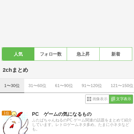
人気
フォロー数
急上昇
新着
2chまとめ
1〜30位
31〜60位
61〜90位
91〜120位
121〜150位
画像表示
文字表示
1
PC ゲームの気になるもの
ふたばちゃんねるのPC ゲーム関連の話題をまとめて紹介
しています。レトロゲームネタ多め。たまに小ネタなど
も。