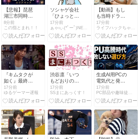
→システム復
旧せず退職し
【悲報】琵琶
ソシャゲ会社
【動画】もし
た結果
湖三市同時花
「ひょっとし
も当時ドラク
火大会、開催
て日本人はそ
エ5がアニメ
8分前
17分前
17分前
この指とまれ！！
ぁゃιぃ(*ﾟーﾟ)NEWS 2nd
ライフハックちゃんねる弐式
中止を発表→
こまでゲーム
化していた
自治体が「そ
好きではない
ら‥‥こうな
んな花火大会
のでは…？」
ってた→
知らない」と
公式声明
『キムタクが
渋谷凛「いつ
生成AI用PCの
如く』最終作
もどおりの普
電気代と発熱
が出て5年経
通だって」
を抑える方法
17分前
17分前
17分前
ゆるゲーマー遅報
SSまにあっくす！
PC部品や趣味徒然blog
過するも新作
｜GPU設定・
音沙汰無し
冷却・実測の
基本