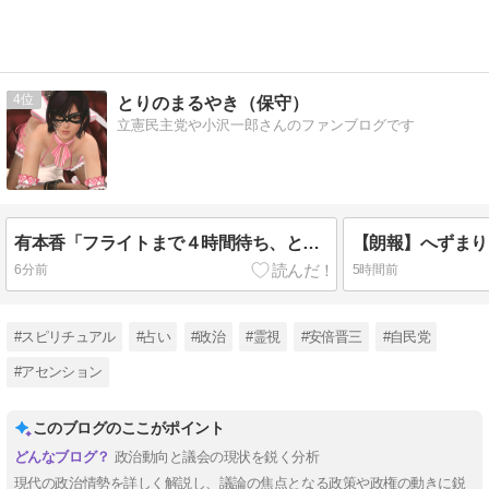
4
とりのまるやき（保守）
立憲民主党や小沢一郎さんのファンブログです
有本香「フライトまで４時間待ち、と聞いて泣く百田代表の写真が秘書から転送されてきましたｗ」
6分前
5時間前
#スピリチュアル
#占い
#政治
#霊視
#安倍晋三
#自民党
#アセンション
このブログのここがポイント
政治動向と議会の現状を鋭く分析
現代の政治情勢を詳しく解説し、議論の焦点となる政策や政権の動きに鋭