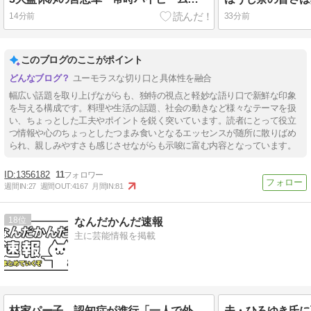
14分前
33分前
このブログのここがポイント
ユーモラスな切り口と具体性を融合
幅広い話題を取り上げながらも、独特の視点と軽妙な語り口で新鮮な印象
を与える構成です。料理や生活の話題、社会の動きなど様々なテーマを扱
い、ちょっとした工夫やポイントを鋭く突いています。読者にとって役立
つ情報や心のちょっとしたつまみ食いとなるエッセンスが随所に散りばめ
られ、親しみやすさも感じさせながらも示唆に富む内容となっています。
1356182
11
週間IN:
27
週間OUT:
4167
月間IN:
81
18
なんだかんだ速報
主に芸能情報を掲載
林家パー子、認知症が進行「一人で外出られない」難聴で夫・ペーと「筆談」…自宅全焼から約1年