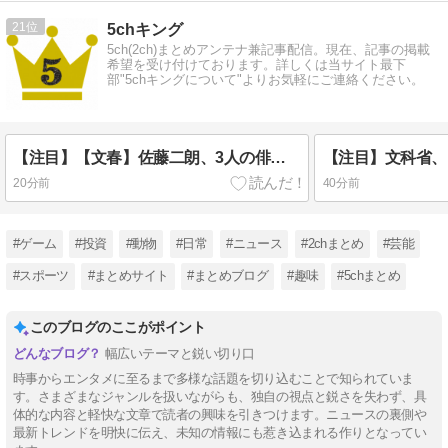
21
5chキング
5ch(2ch)まとめアンテナ兼記事配信。現在、記事の掲載
希望を受け付けております。詳しくは当サイト最下
部"5chキングについて"よりお気軽にご連絡ください。
【注目】【文春】佐藤二朗、3人の俳優への“暴露メール”《「爆弾ハラスメント」第2弾》
20分前
40分前
#ゲーム
#投資
#動物
#日常
#ニュース
#2chまとめ
#芸能
#スポーツ
#まとめサイト
#まとめブログ
#趣味
#5chまとめ
このブログのここがポイント
幅広いテーマと鋭い切り口
時事からエンタメに至るまで多様な話題を切り込むことで知られていま
す。さまざまなジャンルを扱いながらも、独自の視点と鋭さを失わず、具
体的な内容と軽快な文章で読者の興味を引きつけます。ニュースの裏側や
最新トレンドを明快に伝え、未知の情報にも惹き込まれる作りとなってい