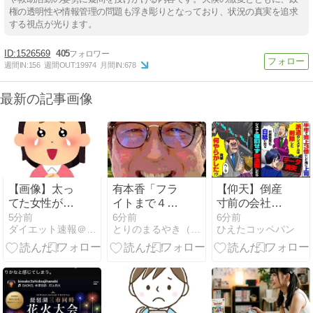
権の透明性や情報管理の問題も浮き彫りとなっており、状況の真実を追求
する視点が光ります。
1526569
405
週間IN:
156
週間OUT:
19974
月間IN:
678
最新の記事画像
【画像】太っ
有本香「フラ
【仰天】倒産
てた女性が激
イトまで４時
寸前の会社を
やせして大変
間待ち、と聞
半年で売上3
5分前
6分前
6分前
ダイエット速報＠２ちゃんねる
とりのまるやき（保守）
ひえたコッペパン
身、ビフォー
いて泣く百田
倍にした派遣
アフターすご
代表の写真が
の俺に上司
いwwww
秘書から転送
「派遣のシス
されてきまし
テムは削除し
たｗ」
た!社員登用も
白紙だなw」