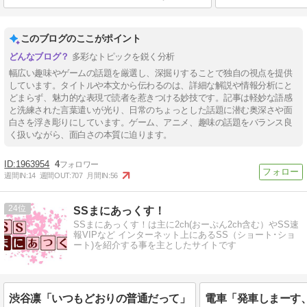
このブログのここがポイント
多彩なトピックを鋭く分析
幅広い趣味やゲームの話題を厳選し、深掘りすることで独自の視点を提供
しています。タイトルや本文から伝わるのは、詳細な解説や情報分析にと
どまらず、魅力的な表現で読者を惹きつける妙技です。記事は軽妙な語感
と洗練された言葉遣いが光り、日常のちょっとした話題に潜む奥深さや面
白さを浮き彫りにしています。ゲーム、アニメ、趣味の話題をバランス良
く扱いながら、面白さの本質に迫ります。
1963954
4
週間IN:
14
週間OUT:
707
月間IN:
56
24
SSまにあっくす！
SSまにあっくす！は主に2ch(おーぷん2ch含む）やSS速
報VIPなど インターネット上にあるSS（ショート･ショ
ート)を紹介する事を主としたサイトです
渋谷凛「いつもどおりの普通だって」