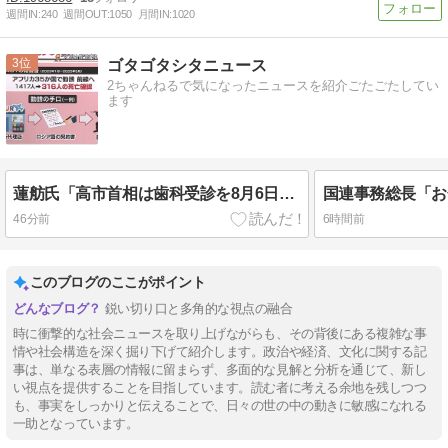
週間IN:
240
週間OUT:
1050
月間IN:
1020
3
ゴタゴタシタニュース
2ちゃんねるで気になったニュースを紹介ごたごたしてい
ます
蓮舫氏「高市首相は歯科受診を8月6日（原爆の日）を避けて行くべきお立場ではないでしょうか」
46分前
6時間前
このブログのここがポイント
鋭い切り口と多角的な視点の融合
時に衝撃的な社会ニュースを取り上げながらも、その背後にある複雑な事
情や社会構造を深く掘り下げて紹介します。政治や経済、文化に関する記
事は、単なる表層の情報に留まらず、多面的な見解と分析を通じて、新し
い視点を提供することを目指しています。読む者に考える余地を残しつつ
も、事実をしっかりと伝えることで、日々の世の中の動きに敏感になれる
一助となっています。