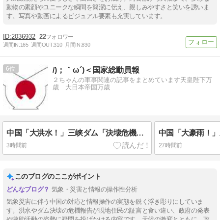
動物の素顔やユニークな瞬間を簡潔に伝え、親しみやすさと笑いを誘いま
す。写真や動画によるビジュアル要素も充実しています。
2036932
22
週間IN:
165
週間OUT:
310
月間IN:
830
6
/)；｀ω´)＜国家総動員報
２ちゃんの軍事関連の記事をまとめています天皇陛下万
歳 大日本帝国万歳
中国「大洪水！」三峡ダム「決壊危機」中国政府「新水路建設！（三峡新水路」現場職員「内部情報公開！（失踪」湖南省「三峡放流情報（画像」台風13号「三峡接近」→
3時間前
27時間前
このブログのここがポイント
気象・災害と情報の操作性分析
気象災害に伴う中国の対応と情報操作の実態を鋭く浮き彫りにしていま
す。洪水やダム決壊の危機報告が現地住民の証言と食い違い、政府の発表
や救助活動の姿勢に疑問を投げかける内容です。天候の激変とともに、政