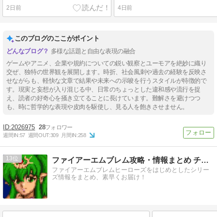
2日前
4日前
このブログのここがポイント
多様な話題と自由な表現の融合
ゲームやアニメ、企業や規約についての鋭い観察とユーモアを絶妙に織り
交ぜ、独特の世界観を展開します。時折、社会風刺や過去の経験を反映さ
せながらも、軽快な文章で結果や未来への示唆を行うスタイルが特徴的で
す。現実と妄想が入り混じる中、日常のちょっとした違和感や流行を捉
え、読者の好奇心を掻き立てることに長けています。難解さを避けつつ
も、時に哲学的な表現や皮肉を駆使し、見る人を飽きさせません。
2026975
28
週間IN:
57
週間OUT:
309
月間IN:
258
13
ファイアーエムブレム攻略・情報まとめ チキ速
ファイアーエムブレムヒーローズをはじめとしたシリー
ズ情報をまとめ、素早くお届け！