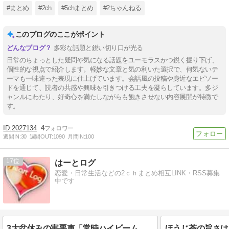
#まとめ
#2ch
#5chまとめ
#2ちゃんねる
このブログのここがポイント
多彩な話題と鋭い切り口が光る
日常のちょっとした疑問や気になる話題をユーモラスかつ鋭く掘り下げ、
個性的な視点で紹介します。軽妙な文章と気の利いた選択で、何気ないテ
ーマも一味違った表現に仕上げています。会話風の投稿や身近なエピソー
ドを通じて、読者の共感や興味を引きつける工夫を凝らしています。多ジ
ャンルにわたり、好奇心を満たしながらも飽きさせない内容展開が特徴で
す。
2027134
4
週間IN:
30
週間OUT:
1090
月間IN:
100
17
はーとログ
恋愛・日常生活などの2ｃｈまとめ相互LINK・RSS募集
中です
3大盆休みの害悪車「常時ハイビームマン」「車間ベタ付けマン」「法定速度絶対遵守マン」
ほうじ茶の旨さは