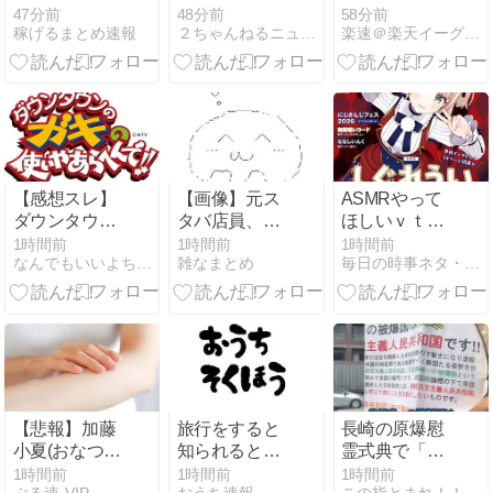
ース加速が必
な事ってあ
ン作ってい
47分前
48分前
58分前
稼げるまとめ速報
２ちゃんねるニュース超速＋
楽速＠楽天イーグルスまとめ速報
要と複数委員
る？
い？『お腹す
－早期実施を
いた』：・：
裏付け
『具はキムチ
だけ？』【料
理】
【感想スレ】
【画像】元ス
ASMRやって
ダウンタウン
タバ店員、グ
ほしいｖｔｕ
のガキの使い
ラビアデビュ
ｂｅｒ「しぐ
1時間前
1時間前
1時間前
なんでもいいよちゃんねるNEO
雑なまとめ
毎日の時事ネタ・ニュース
やあらへんで
ーｗｗｗｗｗ
れうい」「結
【小道具芸人
ｗｗｗｗｗｗ
城さくな」ピ
おもしろ夏祭
ｗｗｗｗｗｗ
ーナッツくん
り】
ｗｗｗｗｗｗ
にもぜひやっ
ｗｗｗｗｗｗ
て欲しい
ｗｗｗｗｗｗ
ｗｗｗｗｗ
【悲報】加藤
旅行をすると
長崎の原爆慰
小夏(おなつ)
知られると、
霊式典で「世
さん、演技中
職場で根掘り
界唯一の被爆
1時間前
1時間前
1時間前