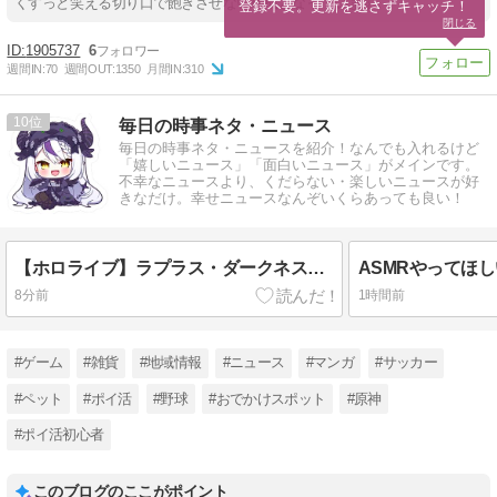
くすっと笑える切り口で飽きさせない構成となっています。
登録不要。更新を逃さずキャッチ！
閉じる
1905737
6
週間IN:
70
週間OUT:
1350
月間IN:
310
10
毎日の時事ネタ・ニュース
毎日の時事ネタ・ニュースを紹介！なんでも入れるけど
「嬉しいニュース」「面白いニュース」がメインです。
不幸なニュースより、くだらない・楽しいニュースが好
きなだけ。幸せニュースなんぞいくらあっても良い！
【ホロライブ】ラプラス・ダークネスの新衣装が最高！ルイとお揃いの神デザイン
8分前
1時間前
#ゲーム
#雑貨
#地域情報
#ニュース
#マンガ
#サッカー
#ペット
#ポイ活
#野球
#おでかけスポット
#原神
#ポイ活初心者
このブログのここがポイント