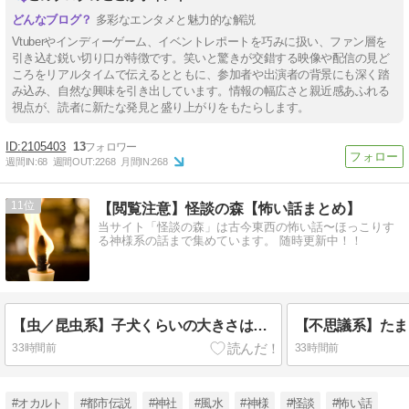
多彩なエンタメと魅力的な解説
Vtuberやインディーゲーム、イベントレポートを巧みに扱い、ファン層を
引き込む鋭い切り口が特徴です。笑いと驚きが交錯する映像や配信の見ど
ころをリアルタイムで伝えるとともに、参加者や出演者の背景にも深く踏
み込み、自然な興味を引き出しています。情報の幅広さと親近感あふれる
視点が、読者に新たな発見と盛り上がりをもたらします。
2105403
13
週間IN:
68
週間OUT:
2268
月間IN:
268
11
【閲覧注意】怪談の森【怖い話まとめ】
当サイト「怪談の森」は古今東西の怖い話〜ほっこりす
る神様系の話まで集めています。 随時更新中！！
【虫／昆虫系】子犬くらいの大きさはある巨大な蝗が飛んでいた。しかも、体の色は燃えるように赤い色だった
33時間前
33時間前
#オカルト
#都市伝説
#神社
#風水
#神様
#怪談
#怖い話