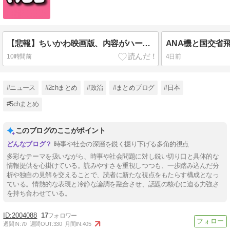
【悲報】ちいかわ映画版、内容がハードすぎる
10時間前
4日前
#ニュース
#2chまとめ
#政治
#まとめブログ
#日本
#5chまとめ
このブログのここがポイント
時事や社会の深層を鋭く掘り下げる多角的視点
多彩なテーマを扱いながら、時事や社会問題に対し鋭い切り口と具体的な
情報提供を心掛けている。読みやすさを重視しつつも、一歩踏み込んだ分
析や独自の見解を交えることで、読者に新たな視点をもたらす構成となっ
ている。情熱的な表現と冷静な論調を融合させ、話題の核心に迫る力強さ
を持ち合わせている。
2004088
17
週間IN:
70
週間OUT:
330
月間IN:
405