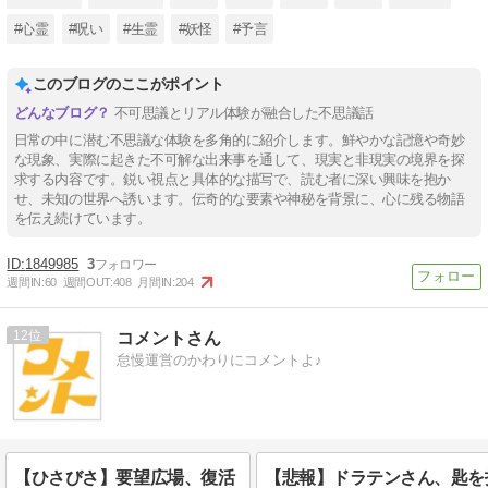
#心霊
#呪い
#生霊
#妖怪
#予言
このブログのここがポイント
不可思議とリアル体験が融合した不思議話
日常の中に潜む不思議な体験を多角的に紹介します。鮮やかな記憶や奇妙
な現象、実際に起きた不可解な出来事を通して、現実と非現実の境界を探
求する内容です。鋭い視点と具体的な描写で、読む者に深い興味を抱か
せ、未知の世界へ誘います。伝奇的な要素や神秘を背景に、心に残る物語
を伝え続けています。
1849985
3
週間IN:
60
週間OUT:
408
月間IN:
204
12
コメントさん
怠慢運営のかわりにコメントよ♪
【ひさびさ】要望広場、復活