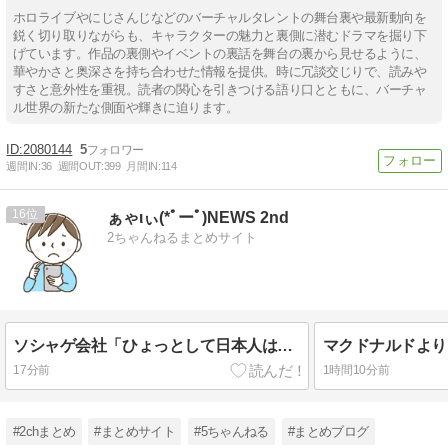
ホロライブやにじさんじなどのバーチャルタレントの舞台裏や最新動向を
鋭く切り取りながらも、キャラクターの魅力と裏側に潜むドラマを掘り下
げています。作品の裏側やイベントの裏話を舞台の裏から見せるように、
華やかさと奥深さを持ち合わせた情報を提供。時に冗談交じりで、読みや
すさと意外性を重視。読者の関心を引きつける語り口とともに、バーチャ
ル世界の新たな側面や輝きに迫ります。
2080144
5
週間IN:
36
週間OUT:
399
月間IN:
114
16
ぁゃιぃ(*ﾟーﾟ)NEWS 2nd
2ちゃんねるまとめサイト
ソシャゲ会社「ひょっとして日本人はそこまでゲーム好きではないのでは…？」
17分前
1時間10分前
#2chまとめ
#まとめサイト
#5ちゃんねる
#まとめブログ