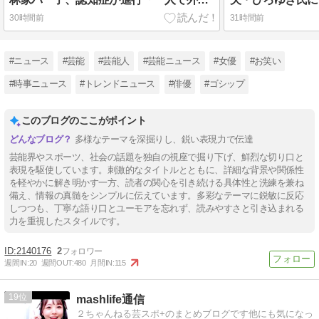
30時間前
31時間前
#ニュース
#芸能
#芸能人
#芸能ニュース
#女優
#お笑い
#時事ニュース
#トレンドニュース
#俳優
#ゴシップ
このブログのここがポイント
多様なテーマを深掘りし、鋭い表現力で伝達
芸能界やスポーツ、社会の話題を独自の視座で掘り下げ、鮮烈な切り口と
表現を駆使しています。刺激的なタイトルとともに、詳細な背景や関係性
を軽やかに解き明かす一方、読者の関心を引き続ける具体性と洗練を兼ね
備え、情報の真髄をシンプルに伝えています。多彩なテーマに鋭敏に反応
しつつも、丁寧な語り口とユーモアを忘れず、読みやすさと引き込まれる
力を重視したスタイルです。
2140176
2
週間IN:
20
週間OUT:
480
月間IN:
115
19
mashlife通信
２ちゃんねる芸スポ+のまとめブログです他にも気になっ