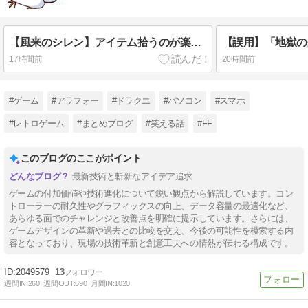
【風来のシレン】アイテム拾うのが楽しみなゲームに置いて雑草に変えたり燃やしたりされるのは本当にストレスがヤバい
17時間前
20時間前
#ゲーム
#アラフォー
#ドラクエ
#パソコン
#スマホ
#レトロゲーム
#まとめブログ
#笑える話
#FF
このブログのここがポイント
最新技術と斬新なアイデア追求
ゲームの付加価値や技術進化について鋭い観点から解説しています。コン
トローラーの耐久性やグラフィックスの向上、データ容量の最適化など、
あらゆる面でのチャレンジと改善点を明確に提示しています。さらには、
ゲームデザインの革新や過去との比較を交え、今後の可能性を模索する内
容となっており、現場の技術革新と創意工夫への情熱が伝わる構成です。
2049579
13
週間IN:
260
週間OUT:
690
月間IN:
1020