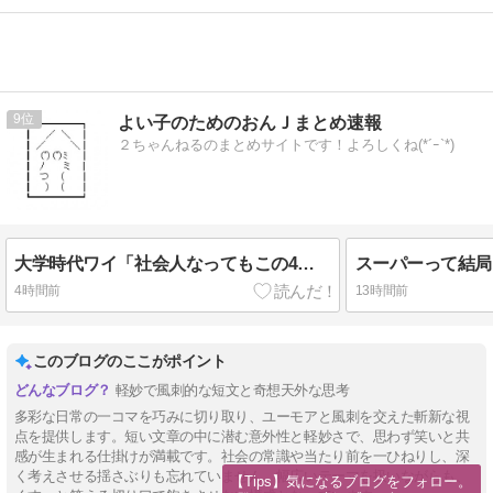
9
よい子のためのおんＪまとめ速報
２ちゃんねるのまとめサイトです！よろしくね(*´ｰ`*)
大学時代ワイ「社会人なってもこの4バカでずっと飲もうなｗｗｗｗｗ」
4時間前
13時間前
このブログのここがポイント
軽妙で風刺的な短文と奇想天外な思考
多彩な日常の一コマを巧みに切り取り、ユーモアと風刺を交えた斬新な視
点を提供します。短い文章の中に潜む意外性と軽妙さで、思わず笑いと共
感が生まれる仕掛けが満載です。社会の常識や当たり前を一ひねりし、深
く考えさせる揺さぶりも忘れていません。幅広いテーマを扱いながらも、
【Tips】気になるブログをフォロー。
