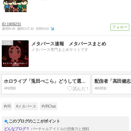
1909231
週間IN:
40
週間OUT:
10
月間IN:
50
15
メタバース速報 メタバースまとめ
メタバース専門まとめサイトです
ホロライブ「兎田ぺこら」どうして選ばれたのは響咲リオナだったのか「ぺこマリ」予定変更して出演！大空スバルも休みの日にケモミミリーグ同時視聴
4時間前
4時間前
#VR
#メタバース
#VRChat
このブログのここがポイント
バーチャルアイドルの想像力と挑戦