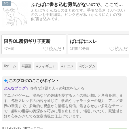
2
ふたばに書き込む勇気がないので、ここで勝手に参加するブログ
ふたばちゃんねるのまとめです。手頃な長さ（50〜300）
のスレを手動編集。ピンク色が私（かんりにん）の“疑
似”書き込みです。
限界OL霧切ギリ子更新
ぱにぽにスレ
47分前
1時間40分前
#ゲーム
#漫画
#フィギュア
#アニメ
#ガンダム
このブログのここがポイント
多彩な話題と人々の熱意を伝える
アニメやゲーム、漫画などの趣味を愛する人々の熱い想いと考察を届けま
す。各種スレッドの内容を通じて、收藏やキャラクターの魅力、アニメ業
界の裏側まで、多角的な視点から情報を発信。飽きさせない多彩なテーマ
で、趣味の世界の奥深さを巧みに引き出します。場違いでなく、親近感と
好奇心をかきたてる文章表現に仕上げています。
1968686
18