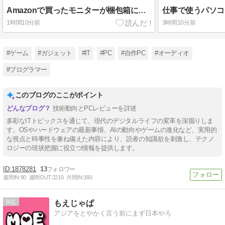
Amazonで買ったモニターが梱包箱に伝票直貼りで届いたw
仕事で使うパソコ
1時間10分前
3時間10分前
#ゲーム
#ガジェット
#IT
#PC
#自作PC
#オーディオ
#プログラマー
このブログのここがポイント
技術動向とPCレビューを詳述
多彩なITトピックスを通じて、現代のデジタルライフの変革を深掘りしま
す。OSやハードウェアの最新事情、AIの動向やゲームの進化など、実用的
な視点と時事性を兼ね備えた内容により、読者の知識欲を刺激し、テクノ
ロジーの現状把握に役立つ情報を提供します。
1878281
13
週間IN:
90
週間OUT:
2210
月間IN:
380
8
もえじゃぱ
アジアをとやかく言う前にまず日本やろ