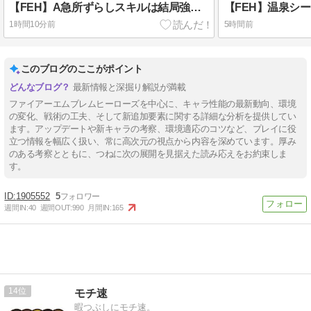
【FEH】A急所ずらしスキルは結局強いのか弱いのか？？ 評価が割れているスキルだ
1時間10分前
5時間前
このブログのここがポイント
最新情報と深掘り解説が満載
ファイアーエムブレムヒーローズを中心に、キャラ性能の最新動向、環境
の変化、戦術の工夫、そして新追加要素に関する詳細な分析を提供してい
ます。アップデートや新キャラの考察、環境適応のコツなど、プレイに役
立つ情報を幅広く扱い、常に高次元の視点から内容を深めています。厚み
のある考察とともに、つねに次の展開を見据えた読み応えをお約束しま
す。
1905552
5
週間IN:
40
週間OUT:
990
月間IN:
165
14
モチ速
暇つぶしにモチ速。