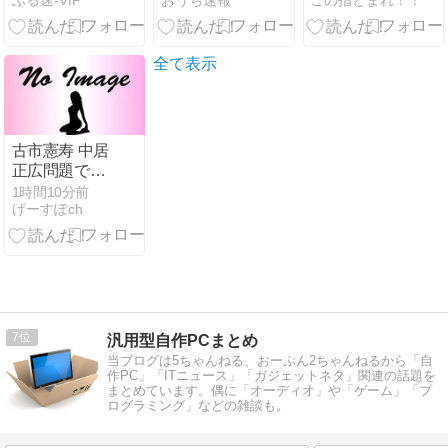
ぶる速-VIP
おうち速報
この指とまれ！！
に惚れたこと
葉掘り掘り掘
国は北朝鮮」
があると告白
り聞いてくる
と主張、チラ
wwwwww
人ばかりでウ
シを配布する
ザい
ヤバいヤツが
全て表示
発生
古市憲寿 中居
正広問題で第
三委を批判
1時間10分前
げーすぽch
「反論をほぼ
無視」「彼ら
が一方的に言
ったことが世
の中に定着し
てしまう」橋
下徹も同調
7
汎用型自作PCまとめ
当ブログは5ちゃんねる、おーぷん2ちゃんねるから「自
作PC」「ITニュース」「ガジェットネタ」関連の話題を
まとめています。偶に「オーディオ」や「ゲーム」「プ
ログラミング」などの雑談も。