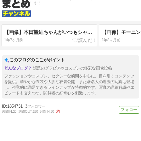
す！
【画像】本田望結ちゃんがいつもシャツインする理由
1年7ヶ月前
1年8ヶ月前
このブログのここがポイント
話題のグラビアやコスプレの多彩な画像投稿
ファッションやコスプレ、セクシーな瞬間を中心に、目を引くコンテンツ
を提供。華やかな衣装や大胆な衣装公開、また著名人の過去の写真も登場
し、視覚的に満足できるラインナップが特徴的です。写真の詳細解説やエ
ピソードも交えつつ、閲覧者の好奇心を刺激します。
1854731
3
週間IN:
20
週間OUT:
150
月間IN:
30