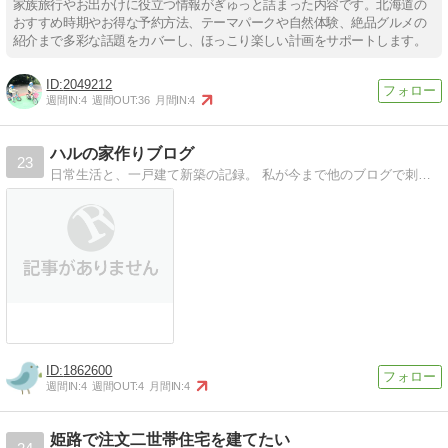
家族旅行やお出かけに役立つ情報がぎゅっと詰まった内容です。北海道の
おすすめ時期やお得な予約方法、テーマパークや自然体験、絶品グルメの
紹介まで多彩な話題をカバーし、ほっこり楽しい計画をサポートします。
2049212
週間IN:
4
週間OUT:
36
月間IN:
4
ハルの家作りブログ
23
日常生活と、一戸建て新築の記録。 私が今まで他のブログで刺激を受けたように、誰かの役に立ちますように。 趣味は二次元まっしぐら。
1862600
週間IN:
4
週間OUT:
4
月間IN:
4
姫路で注文二世帯住宅を建てたい