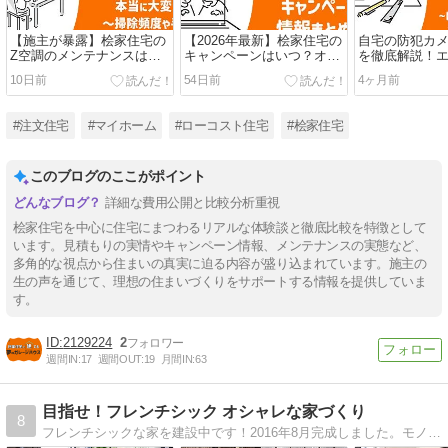
【施主が暴露】桧家住宅の
【2026年最新】桧家住宅の
自宅の防犯カ
Z空調のメンテナンスは本
キャンペーンはいつ？オプ
を徹底解説！
当に大変？掃除頻度・手順
ション半額や紹介特典で最
Amazon Rin
10日前
54日前
4ヶ月前
やリスクを解説
大150万お得にする方法
#注文住宅
#マイホーム
#ローコスト住宅
#桧家住宅
このブログのここがポイント
詳細な費用公開と比較分析重視
桧家住宅を中心に住宅にまつわるリアルな体験談と徹底比較を特徴として
います。見積もりの実情やキャンペーン情報、メンテナンスの実態など、
多角的な視点から住まいの真実に迫る内容が盛り込まれています。施主の
生の声を通じて、理想の住まいづくりをサポートする情報を提供していま
す。
2129224
2
週間IN:
17
週間OUT:
19
月間IN:
63
目指せ！フレンチシック オシャレな家づくり
8
フレンチシックな家を建設中です！2016年8月完成しました。モノトーンなインテリアが大好きです！また、子育ての事を考えた間取りにしました。大満足のおうちです。