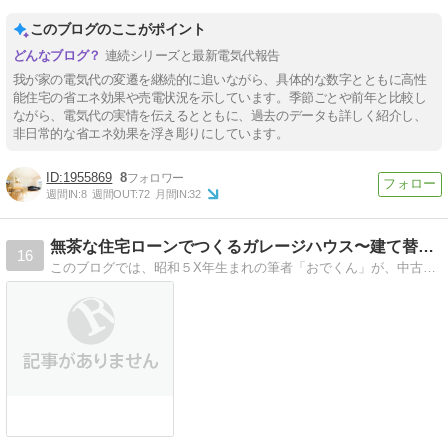
このブログのここがポイント
連続シリーズと最新電気代報告
我が家の電気代の変遷を継続的に追いながら、具体的な数字とともに高性
能住宅の省エネ効果や売電状況を示しています。季節ごとや前年と比較し
ながら、電気代の実情を伝えるとともに、過去のデータも詳しく紹介し、
非日常的な省エネ効果を浮き彫りにしています。
1955869
8
週間IN:
8
週間OUT:
72
月間IN:
32
無茶な住宅ローンでつくるガレージハウス〜建て替えログ〜
16
このブログでは、昭和５X年生まれの筆者「おでくん」が、中古住宅を購入した経緯から、数年後、それを取り壊して新築を建てるところまでの流れや経緯を、時に思い出し、時にリアルタイムにお届けしてまいります。