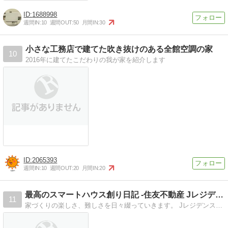
1688998
週間IN:
10
週間OUT:
50
月間IN:
30
小さな工務店で建てた吹き抜けのある全館空調の家
10
2016年に建てたこだわりの我が家を紹介します
2065393
週間IN:
10
週間OUT:
20
月間IN:
20
最高のスマートハウス創り日記 -住友不動産 Jレジデンス
11
家づくりの楽しさ、難しさを日々綴っていきます。 Jレジデンス仕様で間もなく建築開始です!!