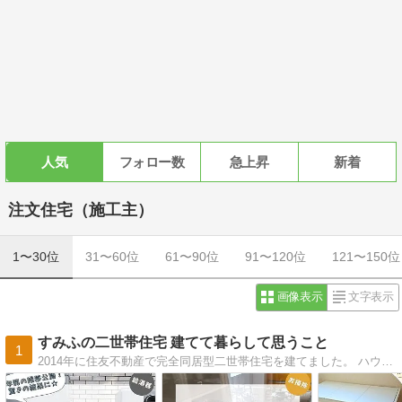
人気
フォロー数
急上昇
新着
注文住宅（施工主）
1〜30位
31〜60位
61〜90位
91〜120位
121〜150位
画像表示
文字表示
すみふの二世帯住宅 建てて暮らして思うこと
1
2014年に住友不動産で完全同居型二世帯住宅を建てました。 ハウスメーカー選びから契約、建築後のメンテナンスまで、マイホームに関するあれこれを綴ります。