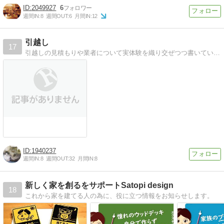
2049927
6
週間IN:
8
週間OUT:
6
月間IN:
12
引越し
17
引越しの見積もりや業者について実体験を織り交ぜつつ書いています。
1940237
週間IN:
8
週間OUT:
32
月間IN:
8
新しく家を創るをサポートSatopi design
18
これから家を建てる人の為に、役に立つ情報をお知らせします。