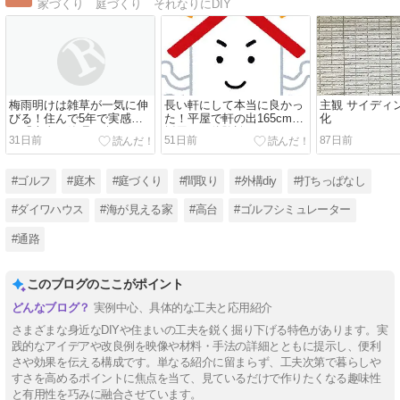
家づくり 庭づくり それなりにDIY
梅雨明けは雑草が一気に伸
長い軒にして本当に良かっ
主観 サイディ
びる！住んで5年で実感し
た！平屋で軒の出165cmを
化
た「本当に管理が楽にな
採用した体験談
31日前
51日前
87日前
る」雑草対策
#ゴルフ
#庭木
#庭づくり
#間取り
#外構diy
#打ちっぱなし
#ダイワハウス
#海が見える家
#高台
#ゴルフシミュレーター
#通路
このブログのここがポイント
実例中心、具体的な工夫と応用紹介
さまざまな身近なDIYや住まいの工夫を鋭く掘り下げる特色があります。実
践的なアイデアや改良例を映像や材料・手法の詳細とともに提示し、便利
さや効果を伝える構成です。単なる紹介に留まらず、工夫次第で暮らしや
すさを高めるポイントに焦点を当て、見ているだけで作りたくなる趣味性
と有用性を巧みに融合させています。