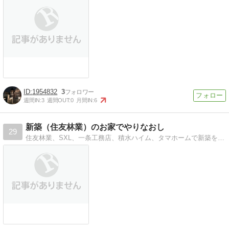
1954832
3
週間IN:
3
週間OUT:
0
月間IN:
6
新築（住友林業）のお家でやりなおし
29
住友林業、SXL、一条工務店、積水ハイム、タマホームで新築を検討中。値引き率や各社の特徴(ほぼ雑感)を防備録代わりに書いていきます。