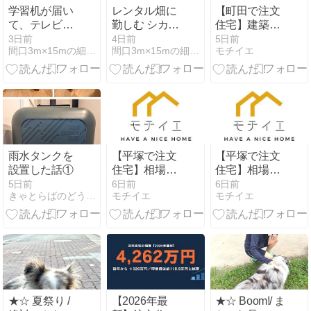
学習机が届い
レンタル畑に
【町田で注文
て、テレビ漬
勤しむ シカク
住宅】建築相
けから卒業し
マメ初成功
場と費用を抑
3日前
4日前
5日前
間口3m×15mの細長い家の暮らし
間口3m×15mの細長い家の暮らし
モチイエ
たい
えるコツを徹
底解説
雨水タンクを
【平塚で注文
【平塚で注文
設置した話①
住宅】相場は
住宅】相場は
いくら？失敗
いくら？失敗
5日前
6日前
6日前
きゃとらばのどうしようもないブログ 〜男子の育児〜
モチイエ
モチイエ
しない予算の
しない予算の
立て方
立て方
★☆ 夏祭り /
【2026年最
★☆ Boom!/ ま