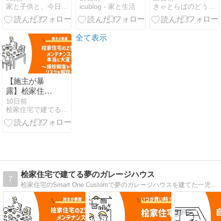
家と子供と、今日のおじさん（仮）
icublog - 家と生活
きゃとらばのどうしようもないブログ 〜男子の育児〜
スパン／
て欲しい『ひ
ろ限界
Wingspan
も』による事
Pocket」を買
故の危険性
うべきか？～
全て表示
１行の鳥の群
れで毎ターン
効果発動！
【施主が暴
露】桧家住宅
のZ空調のメ
10日前
桧家住宅で建てる夢のガレージハウス
ンテナンスは
本当に大変？
掃除頻度・手
順やリスクを
解説
桧家住宅で建てる夢のガレージハウス
7
桧家住宅のSmart One Customで夢のガレージハウスを建てた一児のパパのブログです。なんで桧家住宅にしたのか良かったところ悪かったところなどなど桧家住宅で家を立てる人必見の情報をお伝えしていきます。