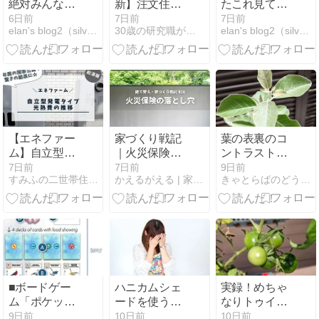
絶対みんな欲
新】注文住宅
たこれ見て泣
求不満。
の相場は4,262
くねん。
6日前
7日前
7日前
elan's blog2（silva's diary）
30歳の研究職がアイ工務店で建てる延床50坪の家
elan's blog2（silva's diary）
万円｜坪単価
も試算
【エネファー
家づくり戦記
葉の表裏のコ
ム】自立型発
｜火災保険を
ントラストが
電タイプに買
比較してみ
魅力！シマグ
7日前
7日前
9日前
すみふの二世帯住宅 建てて暮らして思うこと
かえるがえる | 家づくり戦線異状あり
きゃとらばのどうしようもないブログ 〜男子の育児〜
い換えて1
た － 12万円
ミ育成記
年！光熱費の
安くなっ
推移【年間
た！……その
86,225円お得
先に待ってい
に】
た落とし穴
■ボードゲー
ハニカムシェ
実録！めちゃ
ム「ポケッ
ードを使う前
なりトゥイン
ト・ウイング
に知っておい
クル⑥ そろそ
9日前
10日前
10日前