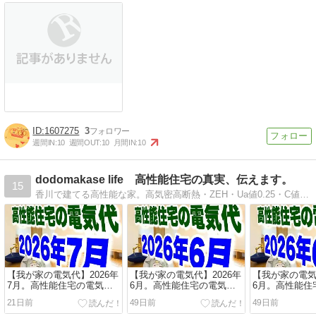
1607275
3
週間IN:
10
週間OUT:
10
月間IN:
10
dodomakase life 高性能住宅の真実、伝えます。
15
香川で建てる高性能な家。高気密高断熱・ZEH・Ua値0.25・C値0.3・太陽光発電によるパッシブハウスクラスの無暖房住宅を紹介。
【我が家の電気代】2026年
【我が家の電気代】2026年
【我が家の電気
7月。高性能住宅の電気代
6月。高性能住宅の電気代
6月。高性能住
は？
は？
は？
21日前
49日前
49日前