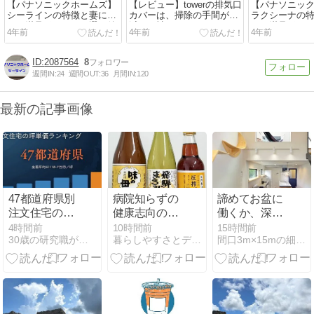
【パナソニックホームズ】
【レビュー】towerの排気口
【パナソニッ
シーラインの特徴と妻に聞
カバーは、掃除の手間が激
ラクシーナの
いた満足ポイント２選、後
減する神アイテム
いた満足ポイ
4年前
4年前
4年前
悔ポイント２選
2087564
8
週間IN:
24
週間OUT:
36
月間IN:
120
最新の記事画像
47都道府県別
病院知らずの
諦めてお盆に
注文住宅の相
健康志向の私
働くか、深夜
場一覧【2026
が毎日使うス
残業を頑張る
4時間前
10時間前
15時間前
30歳の研究職がアイ工務店で建てる延床50坪の家
暮らしやすさとデザイン性を大切にしたマイホーム計画
間口3m×15mの細長い家の暮らし
年時点最新】
タメン無添加
か
調味料！