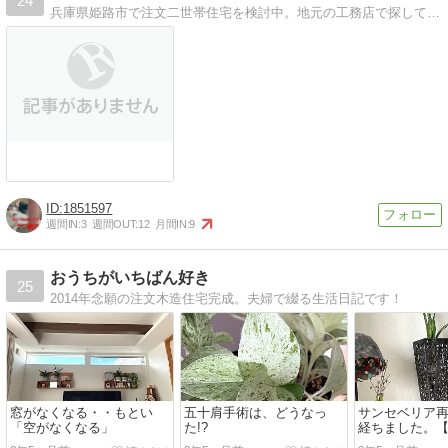
24
兵庫県姫路市で注文二世帯住宅を検討中。地元の工務店で探している。そのきっかけから建てたあとのことまで(？)
1851597
週間IN:
3
週間OUT:
12
月間IN:
9
おうちがいちばん好き
25
2014年念願の注文木造住宅完成。夫婦で綴る生活日記です！
窓がなくなる・・もとい
五十肩手術は、どうなっ
サンセベリア再
「空がなくなる」
た!?
経ちました。
しの成長記録