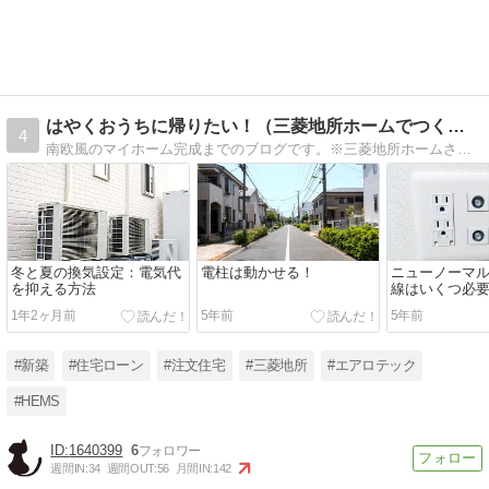
はやくおうちに帰りたい！（三菱地所ホームでつくるおうち） …
4
南欧風のマイホーム完成までのブログです。※三菱地所ホームさん、よろしくね！ ⇒完成したので、その後諸々？アップして参ります〜！
冬と夏の換気設定：電気代
電柱は動かせる！
ニューノーマ
を抑える方法
線はいくつ必
1年2ヶ月前
5年前
5年前
#新築
#住宅ローン
#注文住宅
#三菱地所
#エアロテック
#HEMS
1640399
6
週間IN:
34
週間OUT:
56
月間IN:
142