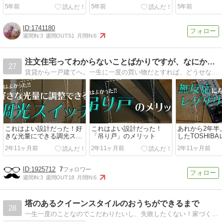
5年前
5年前
5年前
1741180
週間IN:
3
週間OUT:
51
月間IN:
6
注文住宅ってわからないことばかりですが、なにか？in東京
27
賃貸から一戸建てへ。一生に一度の買い物だとすれば、どうせなら思い切って楽しんで..東京に注文住宅を建てるために悪戦苦闘しながら、ぼくがした手順を公開中。
これはよい設計だった！好
これはよい設計だった！
あれから2年半
きな光量にできる調光スイ
「吊り戸」のメリット
したTOSHIB
ッチ
モコンのいま
2年11ヶ月前
2年11ヶ月前
2年11ヶ月前
1925712
7
週間IN:
3
週間OUT:
18
月間IN:
6
塔のあるクイーンスタイルのおうちができるまで
28
一生一度のことなのでこだわりたいし、失敗したくない！家づくり。輸入住宅づくりまでの道のりを綴っていきます。気軽にコメントください。