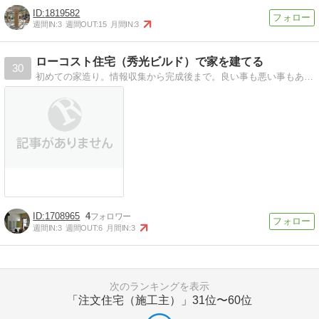
1819582
週間IN:
3
週間OUT:
15
月間IN:
3
ローコスト住宅（秀光ビルド）で家を建てる
30
初めての家造り。情報収集から完成後まで。良い事も悪い事もありのまま綴っていこうと思います。あまり参考にならないかもしれませんが・・・2015年6月下旬、完成予定
1708965
4
週間IN:
3
週間OUT:
6
月間IN:
3
次のランキングを表示
「注文住宅（施工主）」
31位〜60位