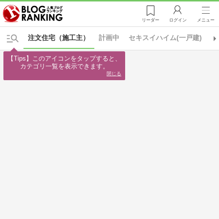
リーダー
ログイン
メニュー
注文住宅（施工主）
計画中
セキスイハイム(一戸建)
タ
【Tips】このアイコンをタップすると、

カテゴリ一覧を表示できます。
閉じる