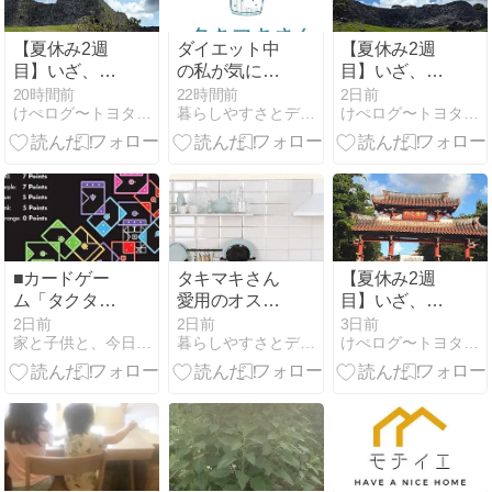
【夏休み2週
ダイエット中
【夏休み2週
目】いざ、沖
の私が気にな
目】いざ、沖
縄へ！③
るタキマキさ
縄へ！②
20時間前
22時間前
2日前
けぺログ〜トヨタホームで家づくり〜
暮らしやすさとデザイン性を大切にしたマイホーム計画
けぺログ〜トヨタホームで家づくり〜
ん愛用の飲み
物！
■カードゲー
タキマキさん
【夏休み2週
ム「タクタ／
愛用のオスス
目】いざ、沖
TACTA」を買
メの揚げ物
縄へ！①
2日前
2日前
3日前
家と子供と、今日のおじさん（仮）
暮らしやすさとデザイン性を大切にしたマイホーム計画
けぺログ〜トヨタホームで家づくり〜
うべきか？～
鍋！
図形を合わせ
てカードを配
置！