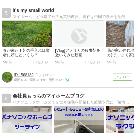
It's my small world
5
マイホーム、どう建てた？元英語教員、現在は中国で漫画を配信しています。2014年１月に男の子を出産。
春が来た！芝の手入れは業
[Vlog]アメリカの殺虫剤を
我が家が住む地域
者に頼むといくら？
撒いてみた動画
カ)で 、よく
くる虫とは？
5年前
5年前
5年前
1568182
1
週間IN:
32
週間OUT:
96
月間IN:
120
会社員もっちのマイホームブログ
6
パナソニックホームズで２世帯住宅を新築した経験を元に「後悔しない」「家事負担を減らす」「１００万円コストダウン」を目指した家づくりブログです。