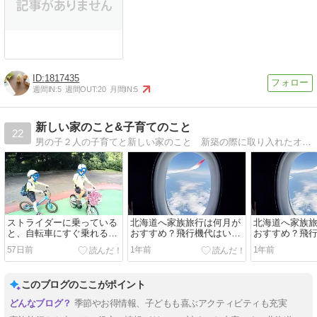
1817435
週間IN:
5
週間OUT:
20
月間IN:
5
新しい家のこと&子育てのこと
22
男の子２人の子育てと新しい家のこと 新築の際に取り入れたオススメの設備や最新電化製品などについて書いていきます！
ストライダーに乗っている
北海道へ家族旅行は何月が
北海道へ家族
と、自転車にすぐ乗れるっ
おすすめ？飛行機代はいく
おすすめ？飛
て本当？
らかかる？
らかかる？
57日前
1年前
1年前
このブログのここがポイント
季節やお得情報、子どもも喜ぶアクティビティも充実