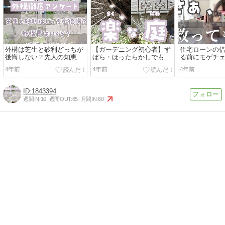
外構は芝生と砂利どっちが
【ガーデニング初心者】ず
住宅ローンの
後悔しない？先人の知恵を
ぼら・ほったらかしでも
る前にモゲチ
アンケートで集めて公開！
OK！おしゃれな庭にした
してビックリ!
4年前
4年前
4年前
い
談】
1843394
週間IN:
10
週間OUT:
65
月間IN:
60