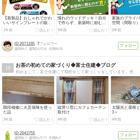
【新製品】おしゃれでかわ
憧れのウッドデッキ！自分
家族のプライ
いいサインプレートの販売
で作らず、新築時に頼むの
空間（間取り
を開始しました！
が吉！
ょう！
1年前
5年前
5年前
2071185
7
週間IN:
7
週間OUT:
15
月間IN:
25
お茶の初めての家づくり◆富士住建◆ブログ
19
初めまして。富士住建にて契約をして家づくりをしています。色々な情報を調べながら書いてるブログです。宜しくお願い致します。
階段補修に火災保険を使っ
縦滑り窓にカフェカーテン
太陽光と屋根
た話
取付け
3＞
3年前
4年前
4年前
2043755
週間IN:
7
週間OUT:
77
月間IN:
7