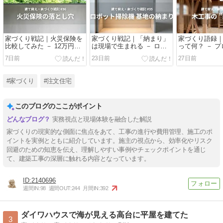
家づくり戦記｜火災保険を
家づくり戦記｜「納まり」
家づくり語録
比較してみた － 12万円安
は現場で生まれる － ロボ
って何？ － 
くなった！……その先に待
ット掃除機が教えてくれた
る”なんか気持
7日前
23日前
27日前
っていた落とし穴
5cmの価値
体
#家づくり
#注文住宅
このブログのここがポイント
実務視点と現場体験を融合した解説
家づくりの現実的な側面に焦点をあて、工事の進行や費用管理、施工のポ
イントを実例とともに紹介しています。施主の視点から、効率化やリスク
回避のための知恵を伝え、理解しやすい事例やチェックポイントを通じ
て、建築工事の深層に触れる内容となっています。
2140696
週間IN:
98
週間OUT:
244
月間IN:
392
ダイワハウスで海が見える高台に平屋を建てた
3