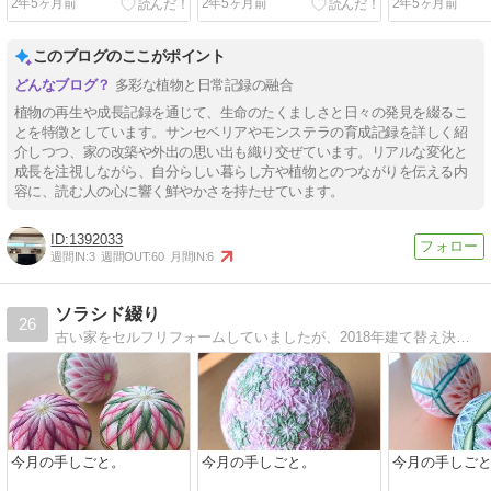
2年5ヶ月前
2年5ヶ月前
2年5ヶ月前
このブログのここがポイント
多彩な植物と日常記録の融合
植物の再生や成長記録を通じて、生命のたくましさと日々の発見を綴るこ
とを特徴としています。サンセベリアやモンステラの育成記録を詳しく紹
介しつつ、家の改築や外出の思い出も織り交ぜています。リアルな変化と
成長を注視しながら、自分らしい暮らし方や植物とのつながりを伝える内
容に、読む人の心に響く鮮やかさを持たせています。
1392033
週間IN:
3
週間OUT:
60
月間IN:
6
ソラシド綴り
26
古い家をセルフリフォームしていましたが、2018年建て替え決定。家づくりと我が家の日記。グリーンや手仕事も好き。二児＆柴犬&日本猫の母です。
今月の手しごと。
今月の手しごと。
今月の手しご