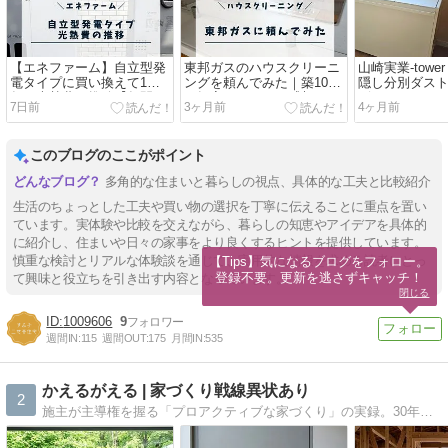
【エネファーム】自立型発
東邦ガスのハウスクリーニ
山崎実業-tow
電タイプに買い換えて1
ングを頼んでみた｜築10年
隠し分別ダス
年！光熱費の推移【年間
一軒家のリアルな感想
ビュー｜ルー
7日前
3ヶ月前
4ヶ月前
86,225円お得に】
て選んだ理由
このブログのここがポイント
多角的な住まいと暮らしの視点、具体的な工夫と比較紹介
生活のちょっとした工夫や買い物の選択を丁寧に伝えることに重点を置い
ています。実体験や比較を交えながら、暮らしの知恵やアイデアを具体的
に紹介し、住まいや日々の家事をより良くするヒントを提供しています。
慎重な検討とリアルな体験談を通じて、実用的な情報を求める読者にとっ
【Tips】気になるブログをフォロー。

登録不要。更新を逃さずキャッチ！
て興味と役立ちを引き出す内容となっています。
閉じる
1009606
9
週間IN:
115
週間OUT:
175
月間IN:
535
かえるがえる | 家づくり戦線異状あり
2
施主が主導権を握る「プロアクティブな家づくり」の実録。30年後の自由を確保する会社選びから、現場の教訓、節約術まで。人生最大のプロジェクトを確かな納得感で完遂するための、一施主による「生存戦略」の記録です。