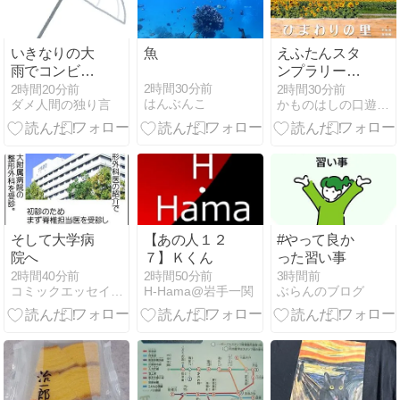
いきなりの大
魚
えふたんスタ
雨でコンビニ
ンプラリー〜
で傘を買う羽
沼田町・雨竜
2時間30分前
2時間20分前
2時間30分前
はんぶんこ
ダメ人間の独り言
かものはしの口遊〜くちずさみ〜
目になった
町〜
そして大学病
【あの人１２
#やって良か
院へ
７】Ｋくん
った習い事
2時間40分前
2時間50分前
3時間前
コミックエッセイ365
H-Hama@岩手一関
ぶらんのブログ