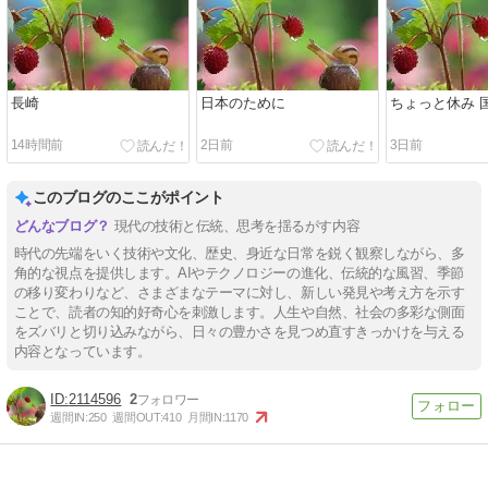
長崎
日本のために
ちょっと休み 
14時間前
2日前
3日前
このブログのここがポイント
現代の技術と伝統、思考を揺るがす内容
時代の先端をいく技術や文化、歴史、身近な日常を鋭く観察しながら、多
角的な視点を提供します。AIやテクノロジーの進化、伝統的な風習、季節
の移り変わりなど、さまざまなテーマに対し、新しい発見や考え方を示す
ことで、読者の知的好奇心を刺激します。人生や自然、社会の多彩な側面
をズバリと切り込みながら、日々の豊かさを見つめ直すきっかけを与える
内容となっています。
2114596
2
週間IN:
250
週間OUT:
410
月間IN:
1170