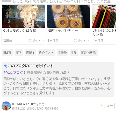
ほっこり探して爆進中。ほんわかつらつら日々のこと。たまに生け花でてきます。
６月☆夏のいけばな展
脳内キャパシティー
3月いけばなお
サン画
42日前
3ヶ月前
4ヶ月前
#日常
#花
#旅行
#イベント
#海外
#食
#文化交流
このブログのここがポイント
季節感豊かな花と料理の綴り
四季の移ろいとともに心に響く花や食の記録を丁寧に綴っています。生活
のささやかな瞬間を美しく切り取り、風景や花の観賞、季節の味わいを通
じて、日常に彩りを添える文章表現が特徴です。自然と調和しながら、心
がほっとするひとときを提供します。
1498717
8
週間IN:
220
週間OUT:
460
月間IN:
950