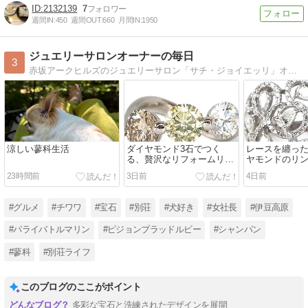
2132139
7
週間IN:
450
週間OUT:
660
月間IN:
1950
ジュエリーサロンオーナーの毎日
3
赤坂アークヒルズのジュエリーサロン「サチ・ジョイエッリ」オーナーの日々。宝石、旅行、自然、美味しいもの・・・毎日の小さな輝きを綴っています。
涼しい蓼科生活
ダイヤモンド3石でつく
レースを纏っ
る、贅沢なリフォームリン
ヤモンドのリ
グ
23時間前
3日前
4日前
#グルメ
#チワワ
#宝石
#別荘
#犬好き
#女社長
#伊豆高原
#パライバトルマリン
#ピジョンブラッドルビー
#シャンパン
#蓼科
#別荘ライフ
このブログのここがポイント
多彩な宝石と洗練されたデザインを展開