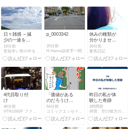
日々雑感 ～減
p_0003342
休みの種類が
少の一途を辿
分かりませ
る紙媒体 それ
ん。
20分前
19分前
39分前
H-Hama@岩手一関
世知辛い世の中をゆる〜く漂う雇われ人の雑記帳
蒼色日記
でもゼロにな
る事はない？
～
4代目取り付
「価値がある
昨日の私が体
け
のだろうけれ
験した奇跡
ど……」田舎
48分前
54分前
1時間前
VTR1000F ファイアーストーム 日記帳
コミックエッセイ365
拝啓、空の彼方のあなたへ
ではよく見る
けど、自分に
は嫌な存在な