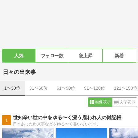
人気
フォロー数
急上昇
新着
日々の出来事
1〜30位
31〜60位
61〜90位
91〜120位
121〜150位
画像表示
文字表示
世知辛い世の中をゆる〜く漂う雇われ人の雑記帳
1
日々あった出来事などをゆる〜く書いています。