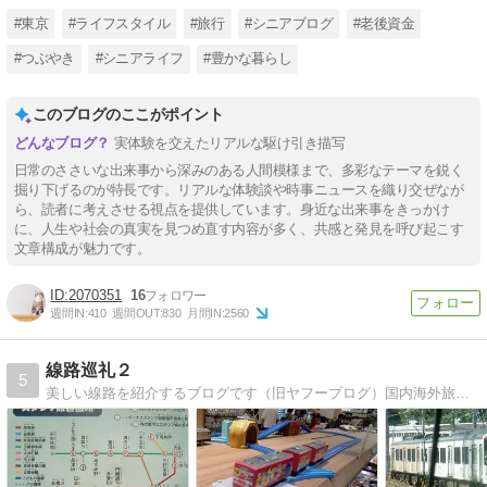
#東京
#ライフスタイル
#旅行
#シニアブログ
#老後資金
#つぶやき
#シニアライフ
#豊かな暮らし
このブログのここがポイント
実体験を交えたリアルな駆け引き描写
日常のささいな出来事から深みのある人間模様まで、多彩なテーマを鋭く
掘り下げるのが特長です。リアルな体験談や時事ニュースを織り交ぜなが
ら、読者に考えさせる視点を提供しています。身近な出来事をきっかけ
に、人生や社会の真実を見つめ直す内容が多く、共感と発見を呼び起こす
文章構成が魅力です。
2070351
16
週間IN:
410
週間OUT:
830
月間IN:
2560
線路巡礼２
5
美しい線路を紹介するブログです（旧ヤフーブログ）国内海外旅行記、ガーデニングとか日記なのでなんでもありです