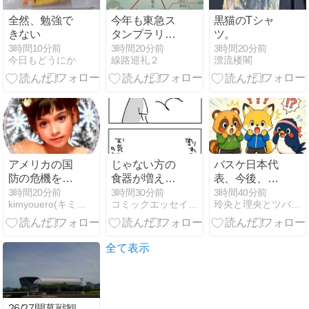
全然、勉強で
今年も東急ス
黒猫のTシャ
きない
タンプラリ
ツ。
ー、電車カー
3時間10分前
3時間20分前
3時間20分前
今日もどうにか
線路巡礼２
漂流楼閣
ドの枚数が増
えましたけ
ど、駅員さん
はタイヘン
アメリカの国
じゃない方の
バスケ日本代
防の危機を招
食器が増える
表、今後、大
く大統領の量
ワケ
丈夫？
3時間20分前
3時間30分前
3時間40分前
kimyouero(キミョェリィョ)
コミックエッセイ365
玲央と理央とツバメちゃんの気まぐれエッセイ
刑はいかほど
か？
全て表示
26/27開幕戦観