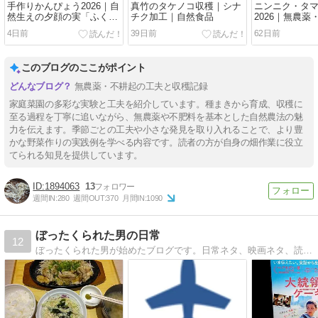
手作りかんぴょう2026｜自
真竹のタケノコ収穫｜シナ
ニンニク・タ
然生えの夕顔の実「ふく
チク加工｜自然食品
2026｜無農
べ」
耕起栽培
4日前
39日前
62日前
このブログのここがポイント
無農薬・不耕起の工夫と収穫記録
家庭菜園の多彩な実験と工夫を紹介しています。種まきから育成、収穫に
至る過程を丁寧に追いながら、無農薬や不肥料を基本とした自然農法の魅
力を伝えます。季節ごとの工夫や小さな発見を取り入れることで、より豊
かな野菜作りの実践例を学べる内容です。読者の方が自身の畑作業に役立
てられる知見を提供しています。
1894063
13
週間IN:
280
週間OUT:
370
月間IN:
1090
ぼったくられた男の日常
12
ぼったくられた男が始めたブログです。日常ネタ、映画ネタ、読書ネタを投稿しています！