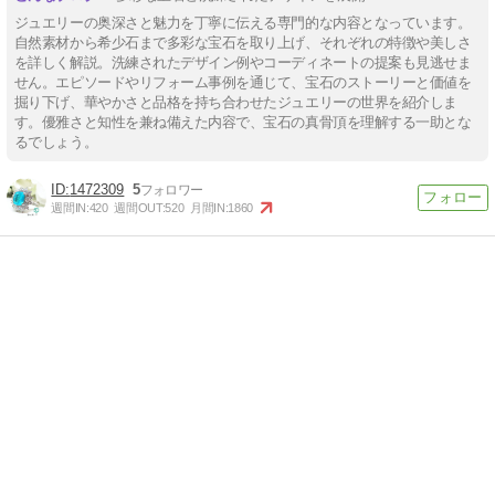
ジュエリーの奥深さと魅力を丁寧に伝える専門的な内容となっています。
自然素材から希少石まで多彩な宝石を取り上げ、それぞれの特徴や美しさ
を詳しく解説。洗練されたデザイン例やコーディネートの提案も見逃せま
せん。エピソードやリフォーム事例を通じて、宝石のストーリーと価値を
掘り下げ、華やかさと品格を持ち合わせたジュエリーの世界を紹介しま
す。優雅さと知性を兼ね備えた内容で、宝石の真骨頂を理解する一助とな
るでしょう。
1472309
5
週間IN:
420
週間OUT:
520
月間IN:
1860