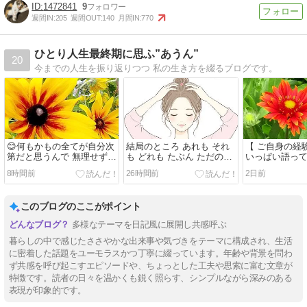
1472841
9
週間IN:
205
週間OUT:
140
月間IN:
770
ひとり人生最終期に思ふ”あうん”
20
今までの人生を振り返りつつ 私の生き方を綴るブログです。
😊何もかもの全てが自分次
結局のところ あれも それ
【 ご自身の経
第だと思うんで 無理せずに
も どれも たぶん ただの夏
いっぱい語っ
頑張っとく
バテだよね
皆様😃ありが
8時間前
26時間前
2日前
このブログのここがポイント
多様なテーマを日記風に展開し共感呼ぶ
暮らしの中で感じたささやかな出来事や気づきをテーマに構成され、生活
に密着した話題をユーモラスかつ丁寧に綴っています。年齢や背景を問わ
ず共感を呼び起こすエピソードや、ちょっとした工夫や思索に富む文章が
特徴です。読者の日々を温かくも鋭く照らす、シンプルながら深みのある
表現が印象的です。