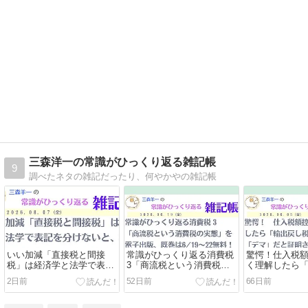
三森洋一の常識がひっくり返る雑記帳
9
調べたネタの雑記だったり、何やかやの雑記帳
いい加減「直接税と間接
常識がひっくり返る消費税
驚愕！仕入税
税」は経済学と法学で表記
3「商流税という消費税の
く理解したら
を分けないと、水掛け論で
実態」を電子出版、既巻は
はデマ」こそ
2日前
52日前
66日前
議論にもなりゃしない
6/19～22無料！
と証明された