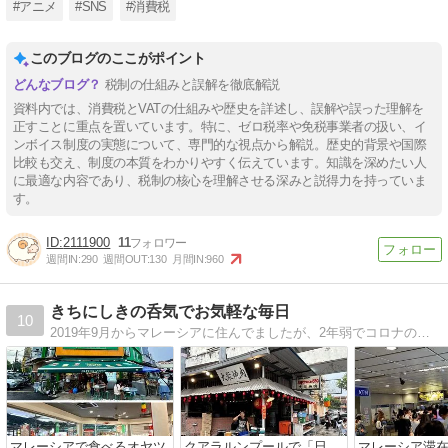
#アニメ
#SNS
#消費税
このブログのここがポイント
税制の仕組みと誤解を徹底解説
資料内では、消費税とVATの仕組みや歴史を詳述し、誤解や誤った理解を
正すことに重点を置いています。特に、ゼロ税率や免税事業者の扱い、イ
ンボイス制度の実態について、専門的な視点から解説。歴史的背景や国際
比較も交え、制度の本質をわかりやすく伝えています。知識を深めたい人
に最適な内容であり、税制の核心を理解させる深みと説得力を持っていま
す。
2111900
11
週間IN:
290
週間OUT:
130
月間IN:
960
きちにしきの呑気でお気軽な毎日
10
2019年9月からマレーシアに住んでましたが、2年弱でコロナの為に帰国。コロナが落ち着いたら渡鳥みたいにマレーシアで越冬生活する予定。お気軽生活と、相棒とのちょこちょこ気まぐれ行き当たりばったり旅の記録です。浮草のように生きるのが目標(笑)
マレーシアで食べるオヤツ
クアラルンプールで「日
マレーシア滞