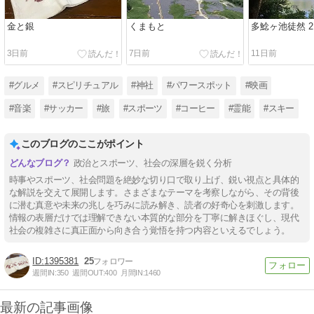
金と銀
くまもと
多鯰ヶ池徒然 2
3日前
7日前
11日前
#グルメ
#スピリチュアル
#神社
#パワースポット
#映画
#音楽
#サッカー
#旅
#スポーツ
#コーヒー
#霊能
#スキー
このブログのここがポイント
政治とスポーツ、社会の深層を鋭く分析
時事やスポーツ、社会問題を絶妙な切り口で取り上げ、鋭い視点と具体的
な解説を交えて展開します。さまざまなテーマを考察しながら、その背後
に潜む真意や未来の兆しを巧みに読み解き、読者の好奇心を刺激します。
情報の表層だけでは理解できない本質的な部分を丁寧に解きほぐし、現代
社会の複雑さに真正面から向き合う覚悟を持つ内容といえるでしょう。
1395381
25
週間IN:
350
週間OUT:
400
月間IN:
1460
最新の記事画像