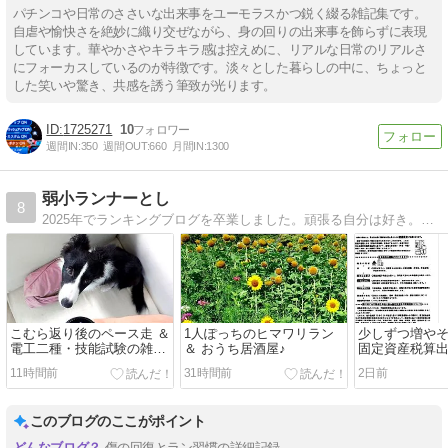
パチンコや日常のささいな出来事をユーモラスかつ鋭く綴る雑記集です。
自虐や愉快さを絶妙に織り交ぜながら、身の回りの出来事を飾らずに表現
しています。華やかさやキラキラ感は控えめに、リアルな日常のリアルさ
にフォーカスしているのが特徴です。淡々とした暮らしの中に、ちょっと
した笑いや驚き、共感を誘う筆致が光ります。
1725271
10
週間IN:
350
週間OUT:
660
月間IN:
1300
弱小ランナーとし
8
2025年でランキングブログを卒業しました。頑張る自分は好き。でも練習は嫌い(^^;そんな似非(？)ランナーが愛犬チョコ(♀)と一緒に走ります。大会よりも観光ランのために練習しています♪
こむら返り後のペース走 ＆
1人ぽっちのヒマワリラン
少しずつ増やそう(
電工二種・技能試験の雑感
＆ おうち居酒屋♪
固定資産税算
3
11時間前
31時間前
2日前
このブログのここがポイント
傷の回復とラン習慣の詳細記録