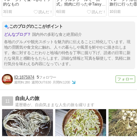
的なもの
式」焼肉に行った＠Taisyu
旅行に行った
Yakiniku (Japanese BBQ)
3日前
6日前
10日前
このブログのここがポイント
国内外の多彩な食と絶景紹介
各地のグルメや観光スポットを魅力的に伝えることに特化しています。現
地の雰囲気や食文化に触れ、人々の暮らしや風景を鮮やかに描き出しま
す。食に対するこだわりと地域の特色を丁寧に掘り下げ、読者の日常に新
たな発見と感動をもたらします。詳細な情報と写真を駆使して、気軽に旅
行気分を味わえる内容になっています。
1875974
5
週間IN:
280
週間OUT:
630
月間IN:
1200
自由人の旅
11
還暦爺が、自由気ままな人生の旅を綴ります