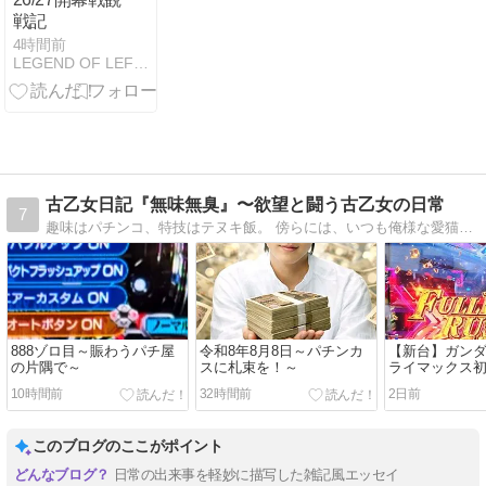
戦記
4時間前
LEGEND OF LEFTY
古乙女日記『無味無臭』〜欲望と闘う古乙女の日常
7
趣味はパチンコ、特技はテヌキ飯。 傍らには、いつも俺様な愛猫「ちゃま様」。 淡々と過ぎていくはずの日常に宿るのは、期待値か、闇か、それとも猫の毛か。 崖っぷちな「古乙女」が、欲望と日常の狭間で戦う（つもりで振り回される）記録
888ゾロ目～賑わうパチ屋
令和8年8月8日～パチンカ
【新台】ガンダム
の片隅で～
スに札束を！～
ライマックス
10時間前
32時間前
2日前
このブログのここがポイント
日常の出来事を軽妙に描写した雑記風エッセイ