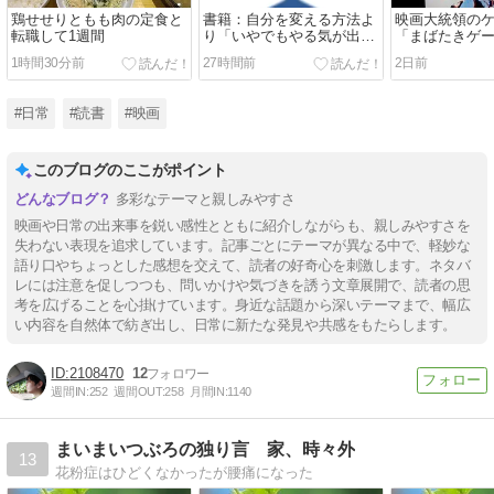
鶏せせりともも肉の定食と
書籍：自分を変える方法よ
映画大統領の
転職して1週間
り「いやでもやる気が出
「まばたきゲ
る」
う」
1時間30分前
27時間前
2日前
#日常
#読書
#映画
このブログのここがポイント
多彩なテーマと親しみやすさ
映画や日常の出来事を鋭い感性とともに紹介しながらも、親しみやすさを
失わない表現を追求しています。記事ごとにテーマが異なる中で、軽妙な
語り口やちょっとした感想を交えて、読者の好奇心を刺激します。ネタバ
レには注意を促しつつも、問いかけや気づきを誘う文章展開で、読者の思
考を広げることを心掛けています。身近な話題から深いテーマまで、幅広
い内容を自然体で紡ぎ出し、日常に新たな発見や共感をもたらします。
2108470
12
週間IN:
252
週間OUT:
258
月間IN:
1140
まいまいつぶろの独り言 家、時々外
13
花粉症はひどくなかったが腰痛になった