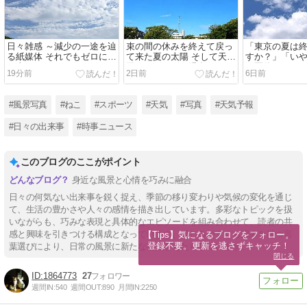
日々雑感 ～減少の一途を辿
束の間の休みを終えて戻っ
「東京の夏は
る紙媒体 それでもゼロにな
て来た夏の太陽 そして天気
すか？」「い
る事はない？～
図にはグルグル渦巻がひと
と夏休みを下
19分前
2日前
6日前
つふたつ・・・
く夏の太陽
#風景写真
#ねこ
#スポーツ
#天気
#写真
#天気予報
#日々の出来事
#時事ニュース
このブログのここがポイント
身近な風景と心情を巧みに融合
日々の何気ない出来事を鋭く捉え、季節の移り変わりや気候の変化を通じ
て、生活の豊かさや人々の感情を描き出しています。多彩なトピックを扱
いながらも、巧みな表現と具体的なエピソードを組み合わせて、読者の共
感と興味を引きつける構成となっています。親しみやすくも深みを持つ言
【Tips】気になるブログをフォロー。

登録不要。更新を逃さずキャッチ！
葉選びにより、日常の風景に新たな視点をもたらしています。
閉じる
1864773
27
週間IN:
540
週間OUT:
890
月間IN:
2250