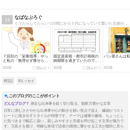
なばなぶろぐ
14
ぐうたらしてたらいつの間にか５０代になっていて驚いた主婦が、あれこれ考えてみたり見直してみる日々の暮らしのブログ
７回目の「栄養指導」やっ
固定資産税・都市計画税の
パン屋さんは
と私の「無理せず痩せられ
納期限を過ぎていたので
るような生活習慣」が分か
（汗）市役所に問い合わせ
2日前
3日前
4日前
ってきたようです
しました
#日記
#エッセイ
このブログのここがポイント
身近な出来事を鋭く切り取る、観察力豊かな文章
日常に潜むささやかな出来事や心の動きを鋭い視点で捉え、繊細かつスト
レートに描き出すスタイルが特徴です。テーマは健康や趣味、ちょっとし
た気づきまで幅広く扱い、親しみやすさと共感を呼び起こす文章が魅力で
す。冗長さを避け、明確な表現で読者の感情に響かせる工夫が随所に見ら