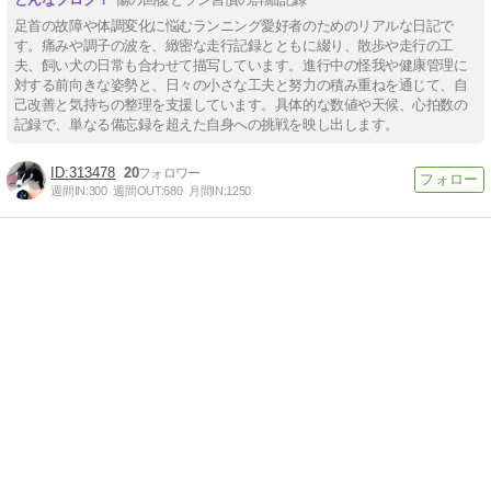
足首の故障や体調変化に悩むランニング愛好者のためのリアルな日記で
す。痛みや調子の波を、緻密な走行記録とともに綴り、散歩や走行の工
夫、飼い犬の日常も合わせて描写しています。進行中の怪我や健康管理に
対する前向きな姿勢と、日々の小さな工夫と努力の積み重ねを通じて、自
己改善と気持ちの整理を支援しています。具体的な数値や天候、心拍数の
記録で、単なる備忘録を超えた自身への挑戦を映し出します。
313478
20
週間IN:
300
週間OUT:
680
月間IN:
1250