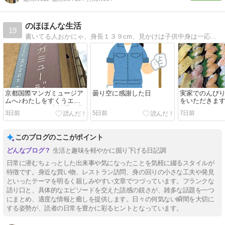
のほほんな生活
19
書いてる人おかにゃ、身長１３９cm、見かけは子供中身は一応大人、のほほんな日々を書いています
京都国際マンガミュージア
曇り空に感謝した日
実家でのんびり
ムへ♪わたしをすくうエッ
をいただきます（
セイマンガの処方箋展を見
3日前
5日前
7日前
てきました！
このブログのここがポイント
生活と趣味を軽やかに掘り下げる日記調
日常に潜むちょっとした出来事や気になったことを気軽に綴るスタイルが
特徴です。身近な買い物、レストラン訪問、身の回りの小さな工夫や発見
といったテーマを明るく親しみやすい文章でつづっています。フランクな
語り口と、具体的なエピソードを交えた語感の鋭さが、雑多な話題を一つ
にまとめ、適度な情報と癒しを提供します。日々の何気ない瞬間を大切に
する姿勢が、読者の日常を豊かに彩るヒントとなっています。