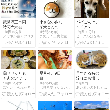
あの虫
琵琶湖三市同
小さな小さな
パパごんはジ
時花火大会の
柴犬さんのネ
ャイアントコ
主催者は誰？
ックレス 3匹
ーン、ママご
1時間10分前
1時間20分前
1時間30分前
メガネが書くブログ
まめふく工房七宝研究所
ビーグルはなちゃんと５０代夫婦の平凡な生活
代表と3市の
目 と お花
んはかき氷
関係
鶏せせりとも
星月夜、9日
早すぎる時の
も肉の定食と
目
流れにも慣れ
転職して1週
た
1時間30分前
1時間40分前
2時間前
ぼったくられた男の日常
七彩八夢（なないろはちむ）
あいまいのおしゃべりカフェ
間