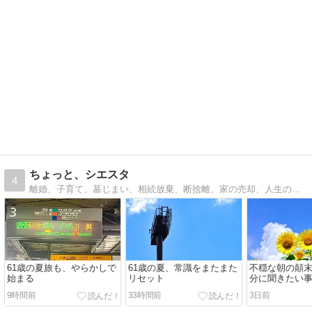
ちょっと、シエスタ
4
離婚、子育て、墓じまい、相続放棄、断捨離、家の売却、人生の大仕事が終わりシンプルで毎日お昼寝できる暮らしを送りたい61歳、元おひとりさまブログ。
61歳の夏旅も、やらかしで
61歳の夏、常識をまたまた
不穏な朝の顛末
始まる
リセット
分に聞きたい
9時間前
33時間前
3日前