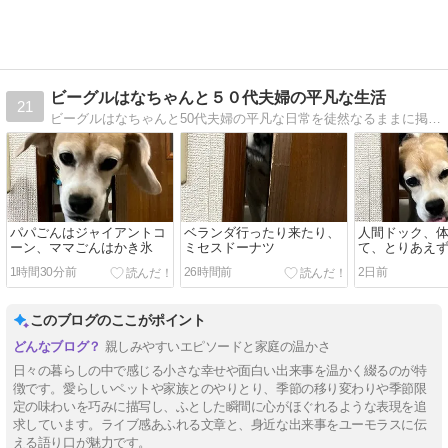
ビーグルはなちゃんと５０代夫婦の平凡な生活
21
ビーグルはなちゃんと50代夫婦の平凡な日常を徒然なるままに掲載していこうと思います。ちょっと覗いていただければうれしいです。
パパごんはジャイアントコ
ベランダ行ったり来たり、
人間ドック、
ーン、ママごんはかき氷
ミセスドーナツ
て、とりあえ
1時間30分前
26時間前
2日前
このブログのここがポイント
親しみやすいエピソードと家庭の温かさ
日々の暮らしの中で感じる小さな幸せや面白い出来事を温かく綴るのが特
徴です。愛らしいペットや家族とのやりとり、季節の移り変わりや季節限
定の味わいを巧みに描写し、ふとした瞬間に心がほぐれるような表現を追
求しています。ライブ感あふれる文章と、身近な出来事をユーモラスに伝
える語り口が魅力です。