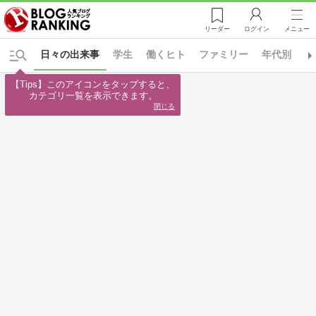
リーダー
ログイン
メニュー
日々の出来事
学生
働くヒト
ファミリー
年代別
A
【Tips】このアイコンをタップすると、

カテゴリ一覧を表示できます。
閉じる