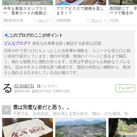
今年も東急スタンプラリ
アクアビクスで腰痛を直し
恩田駅にて、
ー、電車カードの枚数が増
ます！？
ープで養生中
えましたけど、駅員さんは
3時間20分前
26時間前
2日前
タイヘン
このブログのここがポイント
身近な出来事を鋭く解説する多彩な話題
日常の中で見つけたちょっとした出来事や体験を、ユニークな切り口と鋭
い表現で紹介しています。旅行や交通、地域のイベントに至るまで幅広
く、細かな観察力と感性が光ります。文章は平易ながらも軽妙なリズムを
持ち、読みやすさと共感を誘う構成です。普段の何気ない瞬間から、奥深
さと面白さを引き出している点が魅力です。
2036731
11
週間IN:
405
週間OUT:
414
月間IN:
1557
雲は完璧な姿だと思う。。
6
千変万化、自由自在。現れ消える雲が好き。晴れ、のち珈琲。所により神社。トトロ時々アインシュタイン。