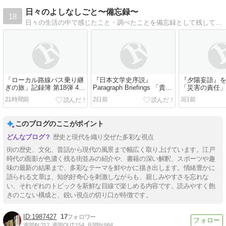
日々のよしなしごと〜備忘録〜
18
日々の生活の中で感じたこと・調べたことを備忘録として残しています。
「ローカル路線バス乗り継
『日本文学史序説』
『夕陽妄語』
ぎの旅」記録簿 第18弾 4日
Paragraph Briefings 「貴族
「災害の責任
目
の反応」②
21時間前
2日前
3日前
このブログのここがポイント
歴史と現代を織り交ぜた多彩な視点
街の歴史、文化、昔話から現代の風景まで幅広く取り上げています。江戸
時代の面影が色濃く残る街並みの紹介や、書籍の深い解釈、スポーツや趣
味の最新の結果まで、多彩なテーマを鮮やかに描き出します。情緒豊かに
語られる文章は、知的好奇心を刺激しながらも、親しみやすさを忘れな
い、それぞれのトピックを新鮮な目線で楽しめる内容です。読みやすく飽
きのこない構成と、鋭い視点の切り口が特徴です。
1987427
17
週間IN:
212
週間OUT:
154
月間IN:
984