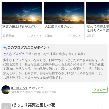
家賃の値上げ額がエグい
人に愛されるのか…
初めて清掃工
を持ち込んで
22時間前
2日前
3日前
このブログのここがポイント
日常のささいな出来事に焦点を当てる観察力
多彩なトピックを扱いながらも、日常のちょっとした気づきや記録を丁寧
に綴る文章は、身近な話題に興味を持たせる工夫が光ります。季節の変化
や家族の自然な交流、街の風景を通じて、暮らしの側面から生活に彩りを
添える様子が伝わります。誰もが経験するさりげない出来事を掘り下げ、
共感を呼び起こす柔らかな文章が特徴です。
1938721
23
週間IN:
232
週間OUT:
376
月間IN:
1080
ほっこり笑顔と癒しの花
17