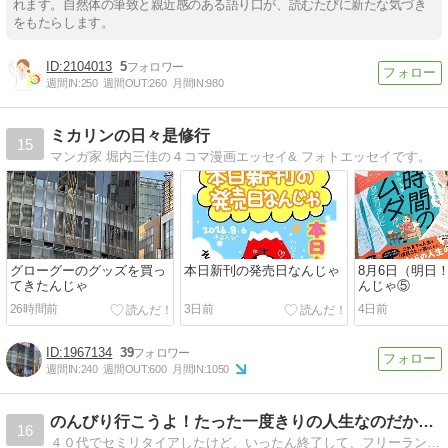
れます。自然体の筆致と親近感のある語り口が、読むたびに新たな気づき
をもたらします。
2104013
5
週間IN:
250
週間OUT:
260
月間IN:
980
ミカリンの日々是修行
15
マンガ家 堀内三佳の４コマ漫画エッセイ& フォトエッセイです。
グローグーのグッズを買っ
本日新刊の発売日なんじゃ
8月6日（明日
てきたんじゃ
んじゃ⑤
26時間前
3日前
4日前
1967134
39
週間IN:
240
週間OUT:
600
月間IN:
1050
のんびり行こうよ！たった一度きりの人生なのだから、後悔しな…
16
４０代でセミリタイアしたけど、いったん終了して、フリーランスとして働きだしたおじさんの妻と子供達との日常を綴ります。