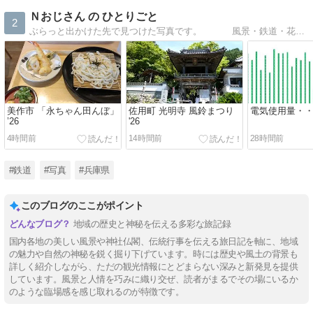
Ｎおじさん の ひとりごと
2
ぶらっと出かけた先で見つけた写真です。 風景・鉄道・花・空・イベント・・・
美作市 「永ちゃん田んぼ」
佐用町 光明寺 風鈴まつり
電気使用量・
’26
'26
4時間前
14時間前
28時間前
#鉄道
#写真
#兵庫県
このブログのここがポイント
地域の歴史と神秘を伝える多彩な旅記録
国内各地の美しい風景や神社仏閣、伝統行事を伝える旅日記を軸に、地域
の魅力や自然の神秘を鋭く掘り下げています。時には歴史や風土の背景も
詳しく紹介しながら、ただの観光情報にとどまらない深みと新発見を提供
しています。風景と人情を巧みに織り交ぜ、読者がまるでその場にいるか
のような臨場感を感じ取れるのが特徴です。