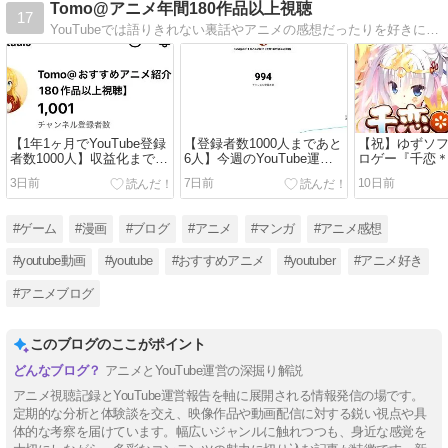
Tomo@アニメ年間180作品以上視聴
17
YouTubeでは語りきれない裏話やアニメの感想だったりを好きに書いています。作品だけでなくキャラの魅力だったりも書くかも？美少女ゲームの感想もここに記していきます。
【1年1ヶ月でYouTube登録
【登録者数1000人まであと
【祝】ゆずソ
者数1000人】収益化までの
6人】今週のYouTube運営
ロゲー『千恋
軌跡と継続できた理由3選
報告(7月25日〜7月31日）
メ化決定！【
3日前
7日前
10日前
女ゲーム】
#ゲーム
#漫画
#ブログ
#アニメ
#マンガ
#アニメ感想
#youtube動画
#youtube
#おすすめアニメ
#youtuber
#アニメ好き
#アニメブログ
このブログのここがポイント
アニメとYouTube運営の深掘り解説
アニメ視聴記録とYouTube運営報告を軸に展開される情報発信の場です。
定期的な分析と体験談を交え、映像作品や動画配信に対する鋭い視点や具
体的な考察を届けています。幅広いジャンルに触れつつも、身近な感覚を