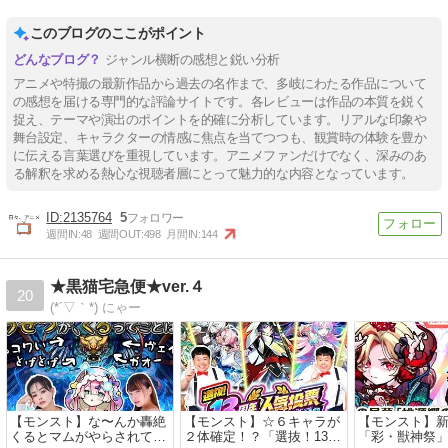
このブログのここがポイント
ジャンル横断の感想と鋭い分析
アニメや特撮の最新作品から過去の名作まで、多岐にわたる作品について
の感想を届ける専門的な評論サイトです。各レビューは作品の本質を鋭く
捉え、テーマや演出のポイントを的確に分析しています。リアルな印象や
舞台設定、キャラクターの情感に焦点を当てつつも、観賞時の体験を豊か
に伝える言葉選びを重視しています。アニメファンだけでなく、深みのあ
る解釈を求める熱心な視聴者層にとって魅力的な内容となっています。
2135764
5
週間IN:
48
週間OUT:
498
月間IN:
144
★黒猫宅急便★ver.４
20
(*´▽｀*) にゃー
【モンスト】な〜んか轟絶
【モンスト】☆６キャラが
【モンスト】
くるとマムがやらされてん
２体確定！？「選抜！13周
「彩・獣神祭」