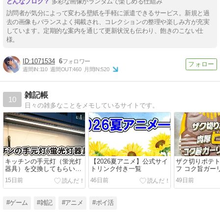
多彩な画像がランダムで楽しめる仕組み
訪問者が気分によって変わる壁紙を手軽に派遣できるサービス。新規と過
去の画像もバランスよく掲載され、コレクションの整理や楽しみ方が充実
しています。定期的な案内を通じて更新状況も伝わり、飽きのこない仕
様。
1071534
6
週間IN:
110
週間OUT:
460
月間IN:
520
雑記帳
10
日々の雑多なことをメモしているサイトです。
キッチンの手元灯（蛍光灯
【2026夏アニメ】公式サイ
ザク切りポテ
器具）を交換してもらいま
トリンク付き一覧
フ コク旨ガー
した
ーを実食レビ
15日前
46日前
49日前
ナルド VIVA
ック 2026年】
#ゲーム
#雑記
#アニメ
#ポイ活