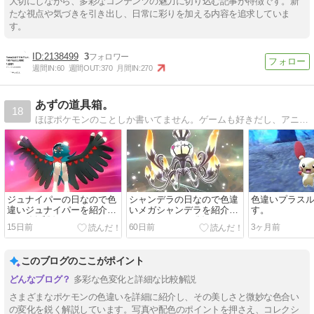
大切にしながら、多彩なコンテンツの魅力に切り込む記事が特徴です。新
たな視点や気づきを引き出し、日常に彩りを加える内容を追求していま
す。
2138499
3
週間IN:
60
週間OUT:
370
月間IN:
270
あずの道具箱。
18
ほぼポケモンのことしか書いてません。ゲームも好きだし、アニメも毎週欠かさず視聴してます！色違いポケモンマニア見習いです。
ジュナイパーの日なので色
シャンデラの日なので色違
色違いプラス
違いジュナイパーを紹介し
いメガシャンデラを紹介し
す。
ます(剣盾版)。
ます(ポケチャン版)。
15日前
60日前
3ヶ月前
このブログのここがポイント
多彩な色変化と詳細な比較解説
さまざまなポケモンの色違いを詳細に紹介し、その美しさと微妙な色合い
の変化を鋭く解説しています。写真や配色のポイントを押さえ、コレクシ