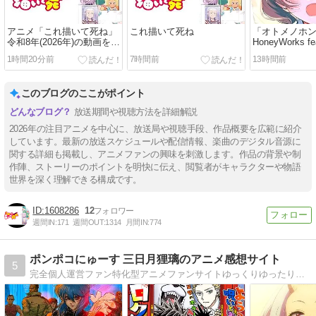
アニメ「これ描いて死ね」
これ描いて死ね
「オトメノホ
令和8年(2026年)の動画を
HoneyWorks 
Amazon Prime Videoで視
リリィ [MP3
1時間20分前
7時間前
13時間前
聴する
獣キャラメリ
ングテーマ）
このブログのここがポイント
放送期間や視聴方法を詳細解説
2026年の注目アニメを中心に、放送局や視聴手段、作品概要を広範に紹介
しています。最新の放送スケジュールや配信情報、楽曲のデジタル音源に
関する詳細も掲載し、アニメファンの興味を刺激します。作品の背景や制
作陣、ストーリーのポイントを明快に伝え、閲覧者がキャラクターや物語
世界を深く理解できる構成です。
1608286
12
週間IN:
171
週間OUT:
1314
月間IN:
774
ポンポコにゅーす 三日月狸璃のアニメ感想サイト
5
完全個人運営ファン特化型アニメファンサイトゆっくりゆったり更新私自身が「ファン」だからファンの声を掬い束ねる場所を求め作ったサイトです