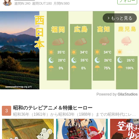
週間IN:
240
週間OUT:
180
月間IN:
980
もっと見る
arrow_forward_ios
Powered by 
GliaStudios
Mute
昭和のテレビアニメ＆特撮ヒーロー
3
昭和36年（1961年）から昭和63年（1988年）までの昭和時代にレギュラー放送された全570番組のテレビアニメ番組情報を掲載したブログ。