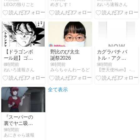
LEOの独りごと
めぎしす！
ねいろ速報さん
あちゃる」が
引退を発表
【アイドル
部】
【ドラゴンボ
野比のび太生
カグラバチ バ
ール超】ゴク
誕祭2026
トル・アクシ
ウブラックい
ョンカグラバ
8時間前
9時間前
9時間前
ねいろ速報さん
みらちゃんわーるど
【堕天使Hum】 - 【堕天使Hum】
いよね...
チ2026年9月
全て表示
『スーパーの
裏でヤニ吸う
ふたり』 第5
9時間前
あにきゃら速報
話 雨の中、重