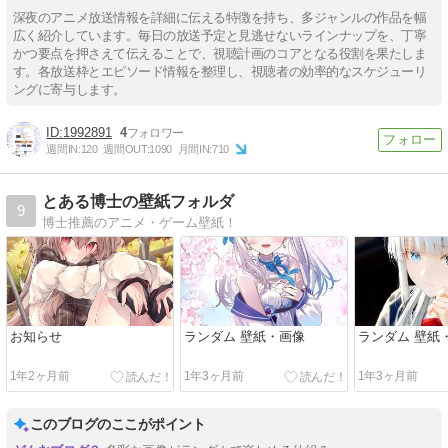
深夜のアニメ放送情報を詳細に伝える特徴を持ち、多ジャンルの作品を幅
広く紹介しています。毎日の放送予定と見逃せないラインナップを、丁寧
かつ要点を押さえて伝えることで、視聴計画のコアとなる役割を果たしま
す。各放送枠とエピソード情報を整理し、視聴者の効率的なスケジューリ
ングに寄与します。
1992891
4
週間IN:
120
週間OUT:
1090
月間IN:
710
とある博士の壁紙フォルダ
9
博士推薦のアニメ・ゲーム壁紙！
お知らせ
ランダム 壁紙・画像
ランダム 壁紙
1年2ヶ月前
1年3ヶ月前
1年3ヶ月前
このブログのここがポイント