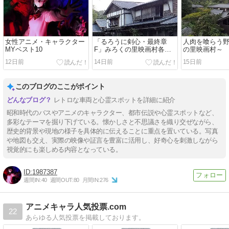
女性アニメ・キャラクター
「るろうに剣心・最終章
人肉を喰らう
MYベスト10
F」みろくの里映画村各ロ
の里映画村～
ケシーン
12日前
14日前
15日前
このブログのここがポイント
レトロな車両と心霊スポットを詳細に紹介
昭和時代のバスやアニメのキャラクター、都市伝説や心霊スポットなど、
多彩なテーマを掘り下げている。懐かしさと不思議さを織り交ぜながら、
歴史的背景や現地の様子を具体的に伝えることに重点を置いている。写真
や地図も交え、実際の映像や証言を豊富に活用し、好奇心を刺激しながら
視覚的にも楽しめる内容となっている。
1987387
週間IN:
40
週間OUT:
80
月間IN:
276
アニメキャラ人気投票.com
22
あらゆる人気投票を掲載しております。