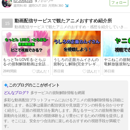
2054316
5
週間IN:
80
週間OUT:
150
月間IN:
360
動画配信サービスで観たアニメおすすめ紹介所
15
動画配信サービスで観たアニメのおすすめ・感想を紹介していきます。
もっとTo LOVEる-とらぶ
うしろの正面カムイさんの
ヤニねこの規制
る-の規制解除動画は全話ど
規制なし解除(完全デレギュ
竜解放版規制な
こで見れる？ヤバい！
ラ版)アニメ動画をフル視聴
どこで見れる
28時間前
35日前
36日前
できる？すごい！
このブログのここがポイント
多サービスの規制解除情報を網羅
多彩な動画配信プラットフォームにおけるアニメの規制解除情報を詳細に
解説します。各記事は最新の配信状況や見放題プランの特長を分かりやす
く紹介し、正規の視聴方法を案内します。異なるサービスの規制有無や最
新動向を比較し、未来の視聴体験をより豊かにするための情報を提供しま
す。そこには、安全かつ合法的に楽しめるおすすめの視聴手段が満載で
す。