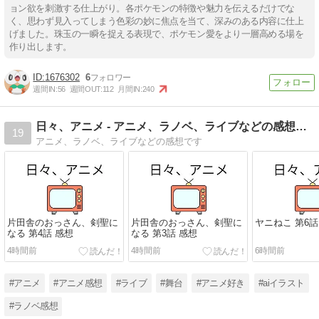
ョン欲を刺激する仕上がり。各ポケモンの特徴や魅力を伝えるだけでな
く、思わず見入ってしまう色彩の妙に焦点を当て、深みのある内容に仕上
げました。珠玉の一瞬を捉える表現で、ポケモン愛をより一層高める場を
作り出します。
1676302
6
週間IN:
56
週間OUT:
112
月間IN:
240
日々、アニメ - アニメ、ラノベ、ライブなどの感想です
19
アニメ、ラノベ、ライブなどの感想です
片田舎のおっさん、剣聖に
片田舎のおっさん、剣聖に
ヤニねこ 第6話
なる 第4話 感想
なる 第3話 感想
4時間前
4時間前
6時間前
#アニメ
#アニメ感想
#ライブ
#舞台
#アニメ好き
#aiイラスト
#ラノベ感想