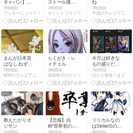
ギャバン】V
ストール後、
ね
シネクスト
起動】ポイン
7時間前
7時間前
7時間前
アッキーニュース！
ポイントコウソウエンジン！
平成のテレビアニメ＆令和のテレビアニメ
『超宇宙刑事
トインカム無
ギャバン イン
料アプリ案
フィニティVS
件・3選
ライヤ』の
Blu-rayが受注
開始！
まんが日本昔
らくがき・レ
今月は好きな
ばなし ねずみ
イチェル
もの盛りだく
のすもう
さん
7時間前
7時間前
7時間前
昭和のテレビアニメ＆特撮ヒーロー
瑞原唯子のひとりごと
ほむか速報！まどマギ SS まとめ
[Kindle版]
教えたがりオ
【悲報】自
リリカルなの
ジサン
称“世界初の男
はStrikerSのス
性VTuber”「ば
バルwww
7時間前
7時間前
8時間前