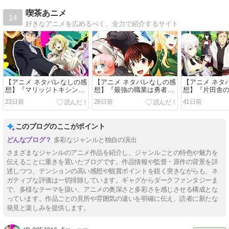
喫茶あニメ
14
好きなアニメを広めるべく、全力で紹介するサイト
【アニメ ネタバレなしの感
【アニメ ネタバレなしの感
【アニメ ネタ
想】『マリッジトキシン』
想】『最強の職業は勇者で
想】『片田舎
（２０２６）
も賢者でもなく鑑定士
剣聖になる』
23日前
28日前
41日前
（仮）らしいですよ？』
（２０２６）
このブログのここがポイント
多彩なジャンルと独自の演出
さまざまなジャンルのアニメ作品を紹介し、ジャンルごとの特色や魅力を
伝えることに重きを置いたブログです。作品情報や監督・原作の背景を詳
述しつつ、テンションの高い感想や観賞ポイントを鋭く突きながらも、ネ
ガティブな評価は一切排除しています。ギャグからダークファンタジーま
で、多様なテーマを扱い、アニメの奥深さと多彩さを感じさせる構成とな
っています。作品ごとの見所や雰囲気の違いを明確に伝え、読者に新たな
発見と楽しみを提供します。