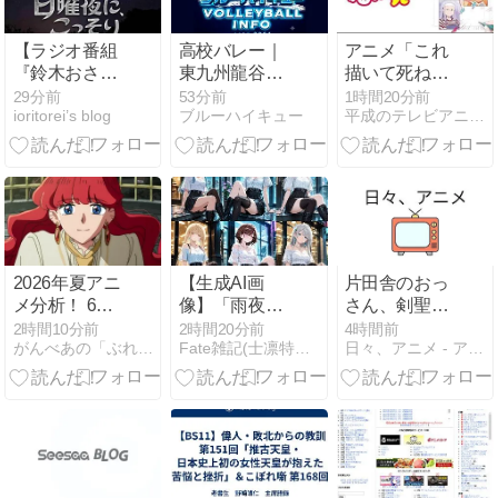
【ラジオ番組
高校バレー｜
アニメ「これ
『鈴木おさむ
東九州龍谷の
描いて死ね」
✕古市憲寿
高さを攻略し
令和8年(2026
29分前
53分前
1時間20分前
ioritorei’s blog
ブルーハイキュー
平成のテレビアニメ＆令和のテレビアニメ
「日曜夜に、
た横浜隼人の
年)の動画を
こっそ
コンビバレー
Amazon Prime
り」』】聴か
戦術と滝沢咲
Videoで視聴
れたら困りま
羽の判断力
する
す…ですが、
困るからこそ
面白いアカデ
ミック下世話
2026年夏アニ
【生成AI画
片田舎のおっ
ばなし。
メ分析！ 6ｗ
像】「雨夜の
さん、剣聖に
7「良き友」
ひととき」黒
なる 第3話 感
2時間10分前
2時間20分前
4時間前
がんべあの「ぶれない」キャラクター＆ストーリーの作り方
Fate雑記(士凛特化)＋あるふぁ
日々、アニメ - アニメ、ラノベ、ライブなどの感想です
が主人公の作
川あかね＋鹿
想
品をピックア
野千夏＋アー
ップ
リャ＋椎名真
昼＋和栗薫子
＋アリューシ
ア＋オリジナ
ルヒロイン