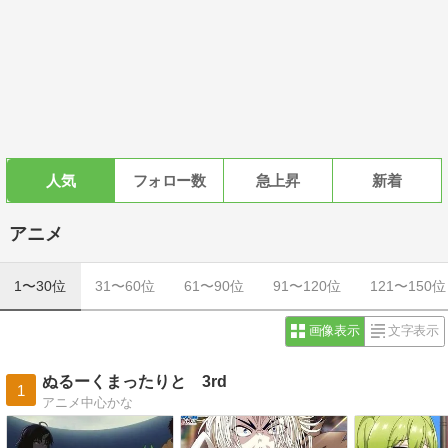
人気
フォロー数
急上昇
新着
アニメ
1〜30位
31〜60位
61〜90位
91〜120位
121〜150位
画像表示
文字表示
ぬるーくまったりと 3rd
1
アニメ中心かな