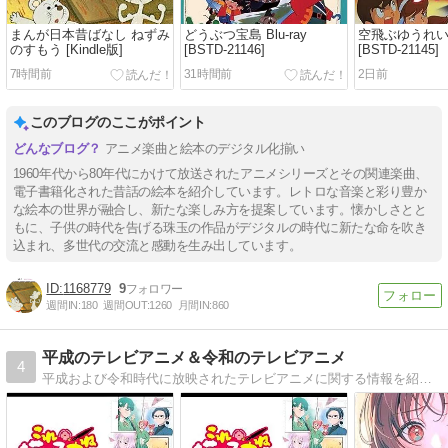
まんが日本昔ばなし ねずみ
どうぶつ宝島 Blu-ray
空飛ぶゆうれい船 
のすもう [Kindle版]
[BSTD-21146]
[BSTD-21145]
7時間前
31時間前
2日前
このブログのここがポイント
アニメ楽曲と絵本のデジタル化揃い
1960年代から80年代にかけて放送されたアニメシリーズとその関連楽曲、
電子書籍化された昔話の絵本を紹介しています。レトロな音楽と彩り豊か
な絵本の世界が融合し、新たな楽しみ方を提案しています。懐かしさとと
もに、子供の時代を告げる珠玉の作品がデジタルの時代に新たな命を吹き
込まれ、多世代の交流と感動を生み出しています。
1168779
9
週間IN:
180
週間OUT:
1260
月間IN:
860
平成のテレビアニメ＆令和のテレビアニメ
4
平成および令和時代に放映されたテレビアニメに関する情報を紹介していくブログです。