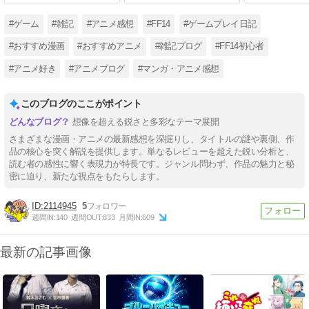
#ゲーム
#雑記
#アニメ感想
#FF14
#ゲームプレイ日記
#おすすめ漫画
#おすすめアニメ
#雑記ブログ
#FF14初心者
#アニメ好き
#アニメブログ
#マンガ・アニメ感想
このブログのここがポイント
想像を超える鋭さと多彩なテーマ展開
さまざまな漫画・アニメの最新感想を深掘りし、タイトルの謎や裏側、作
品の核心を突く解説を提供します。単なるレビューを超えた鋭い分析と、
読む者の感性に響く表現力が特長です。ジャンル問わず、作品の魅力と秘
密に迫り、新たな視点をもたらします。
2114945
5
週間IN:
140
週間OUT:
833
月間IN:
609
最新の記事画像