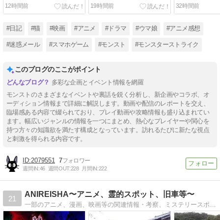
だけど。【メタスト】
年人気投票ガチャ」！！
ラ：カーミラ、
12時間前
19時間前
32時間前
【たちアカ】
てみた！【モ
#日記
#猫
#映画
#アニメ
#ドラマ
#ウマ娘
#アニメ感想
#迷惑メール
#スマホゲーム
#モンスト
#モンスターストライク
このブログのここがポイント
多彩な企画とイベント情報を網羅
モンストのさまざまなイベントや裏話を鋭く分析し、新企画やコラボ、オ
ーディション情報まで詳細に解説します。動画や配信のレポートを交え、
臨場感ある内容で綴られており、プレイ動画や攻略情報も盛り込まれてい
ます。幅広いジャンルの情報を一つにまとめ、熱心なプレイヤーや関心を
持つ方々の知識欲を満たす構成となっています。訪れるたびに新たな視点
と刺激を得られる内容です。
2079551
7
週間IN:
46
週間OUT:
228
月間IN:
222
ANIREISHA〜アニメ、霊的スポット、旧車等〜
21
一部のアニメ、漫画、映画等の関連情報・考察、ミステリースポット、昭和50年前後以前の旧車とそのミニカー関連等。