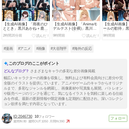
【生成AI画像】「雨夜のひ
【生成AI画像】「Animaモ
【生成AI画像
ととき」黒川あかね＋鹿野
デルテスト(全裸)」黒川あ
ールの歓待」
千夏＋アーリャ＋椎名真昼
かね＋鹿野千夏＋アーリャ
鹿野千夏＋ア
2時間20分前
9時間前
9時間前
＋和栗薫子＋アリューシア
＋椎名真昼＋桜島麻衣＋水
真昼＋和栗薫
＋オリジナルヒロイン
原千鶴＋和栗薫子＋山城恋
シア＋オリジ
＋樋口円香＋朝凪海＋アリ
#漫画
#アニメ
#画像
#大谷翔平
#海外の反応
ューシア【R-18】
このブログのここがポイント
さまざまなキャラの多彩な差分画像掲載
幅広いキャラクターの画像を収集し、無料および有料会員向けに差分や完
全版のイラストを提供しています。アニメやゲームのキャラからオリジナ
ルまで、多彩なジャンルを網羅し、画像素材や写真集も展開。パトレオン
や販売ページのリンクを通じて、気になるイラストを気軽に楽しめる仕組
みを作成。最新の更新情報や限定画像も定期的に配信され、深いコレクシ
ョン欲求を満たす内容となっています。
2046730
10
週間IN:
80
週間OUT:
1050
月間IN:
390