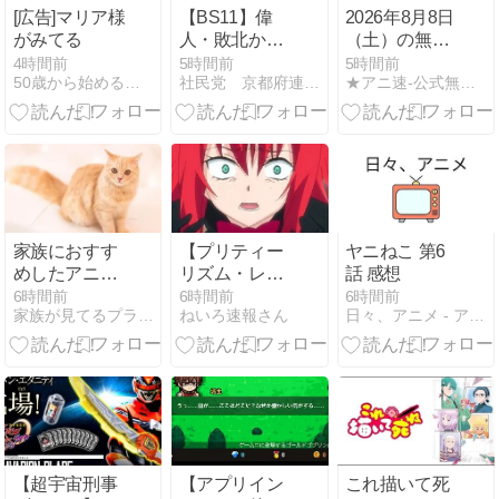
[広告]マリア様
【BS11】偉
2026年8月8日
がみてる
人・敗北から
（土）の無料
の教訓 第151
配信
4時間前
5時間前
5時間前
50歳から始めるアニメ漫画ゲームなど
社民党 京都府連合 野崎靖仁 副主席語録
★アニ速-公式無料アニメ・配信アニメ速報まとめ-★
回「推古天
皇・日本史上
初の女性天皇
が抱えた苦悩
と挫折」＆こ
ぼれ噺 第168
回
家族におすす
【プリティー
ヤニねこ 第6
めしたアニメ
リズム・レイ
話 感想
「世界最強の
ンボーライ
6時間前
6時間前
6時間前
家族が見てるプライムビデオ - ムラゴンブログ
ねいろ速報さん
日々、アニメ - アニメ、ラノベ、ライブなどの感想です
魔女、はじめ
ブ】 これぐら
ました」
いの女児アニ
メがまた見た
い
【超宇宙刑事
【アプリイン
これ描いて死