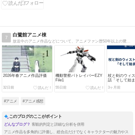
なる二人の時
間
白鷺館アニメ棟
7
放送中のアニメ作品などについて、アニメファン歴50年以上の鷺がツッコミを交えた与太話。
2026年春アニメ作品評価
機動警察パトレイバーEZY
杖と剣のウィス
File1
話「そして始
32日前
55日前
3ヶ月前
#アニメ
#アニメ感想
このブログのここがポイント
客観的判定と詳細な分析を併用
アニメ作品を多角的に評価し、総合点だけでなくキャラクターの魅力やス