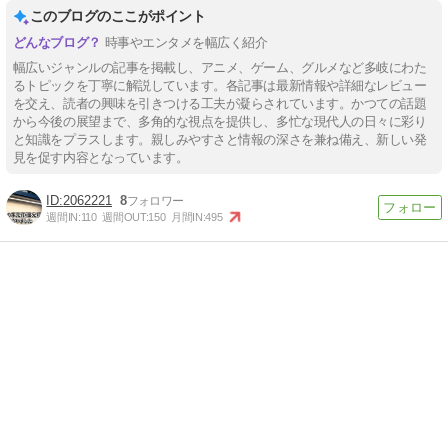
このブログのここがポイント
時事やエンタメを幅広く紹介
幅広いジャンルの記事を掲載し、アニメ、ゲーム、グルメなど多岐にわた
るトピックを丁寧に解説しています。各記事は最新情報や詳細なレビュー
を交え、読者の興味を引きつける工夫が凝らされています。かつての話題
から今後の展望まで、多角的な視点を提供し、多忙な現代人の日々に彩り
と知識をプラスします。親しみやすさと情報の深さを兼ね備え、新しい発
見を促す内容となっています。
2062221
8
週間IN:
110
週間OUT:
150
月間IN:
495