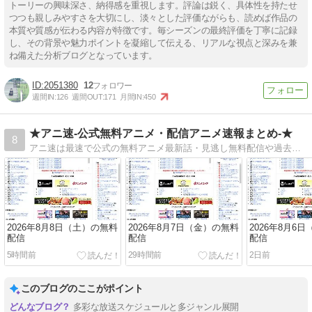
トーリーの興味深さ、納得感を重視します。評論は鋭く、具体性を持たせ
つつも親しみやすさを大切にし、淡々とした評価ながらも、読めば作品の
本質や質感が伝わる内容が特徴です。毎シーズンの最終評価を丁寧に記録
し、その背景や魅力ポイントを凝縮して伝える、リアルな視点と深みを兼
ね備えた分析ブログとなっています。
2051380
12
週間IN:
126
週間OUT:
171
月間IN:
450
★アニ速-公式無料アニメ・配信アニメ速報まとめ-★
8
アニ速は最速で公式の無料アニメ最新話・見逃し無料配信や過去アニメの一挙無料放送等、公式配信を紹介しているサイトです。
2026年8月8日（土）の無料
2026年8月7日（金）の無料
2026年8月6
配信
配信
配信
5時間前
29時間前
2日前
このブログのここがポイント
多彩な放送スケジュールと多ジャンル展開