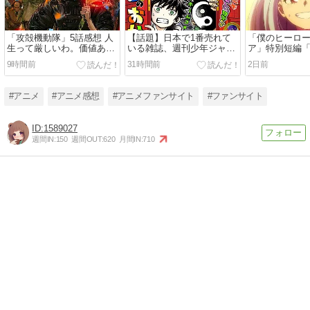
「攻殻機動隊」5話感想 人
【話題】日本で1番売れて
「僕のヒーロ
生って厳しいわ。価値ある
いる雑誌、週刊少年ジャン
ア」特別短編「I a
仕事は死の近く、天秤は釣
プ紙版が100万部を下回り
too」感想 救
9時間前
31時間前
2日前
り合うか……。バトーの怒
国内で大台を超える雑誌は
の成長、見守
り！少佐ドジっ娘も面白
ゼロに。なお、電子版を含
が“更に向こう
い！！「THE GHOST IN
めた漫画市場規模は歴史上
その歌で聴け！
#アニメ
#アニメ感想
#アニメファンサイト
#ファンサイト
THE SHELL」
最盛期を迎えている！！
ァンブック読切
1589027
週間IN:
150
週間OUT:
620
月間IN:
710