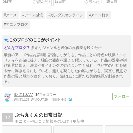
5日前
12日前
19日前
#アニメ
#アニメ感想
#ガンダムオンライン
#アニメ好き
#アニメブログ
このブログのここがポイント
多彩なジャンルと映像の高低差を鋭く分析
最新のアニメ作品を詳細に評論しながらも、作品ごとの特色や映像のクオ
リティを的確に捉え、独自の観点を通じて解説している。作品の設定や制
作背景に加え、演出やタイミングの妙についても触れ、見せ方の巧拙を鮮
やかに浮き彫りにしている。趣向を凝らした内容ながらも、実直な視点で
作品の質と魅力を追究しており、読むほどに新たな美的感覚が刺激され
る。
2110777
14
週間IN:
105
週間OUT:
294
月間IN:
448
ぷち丸くんの日常日記
12
モニターや口コミ情報をのんびり更新中