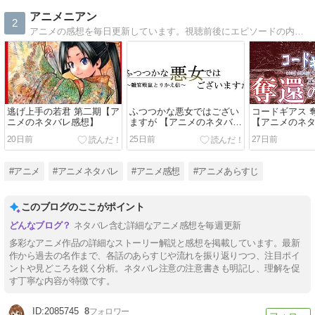
アニメニアン
2
アニメの感想を毎日更新しています。視聴前後にエピソードの内容を確認したい人、あらすじを知りたい人、見逃した人向けの内容になっています。
逃げ上手の若君 第二期【ア
ふつつかな悪女ではござい
コードギアス 
ニメのネタバレ感想】
ますが 【アニメのネタバレ
【アニメのネ
感想】
20日前
25日前
27日前
#アニメ
#アニメネタバレ
#アニメ感想
#アニメあらすじ
このブログのここがポイント
ネタバレ含む詳細なアニメ感想を毎週更新
多彩なアニメ作品の詳細なストーリー解説と感想を掲載しています。最新
作から過去の名作まで、各話のあらすじや流れを振り返りつつ、注目ポイ
ントや見どころを鋭く分析。ネタバレ注意の注意書きも明記し、理解を促
す丁寧な内容が特徴です。
2085745
8