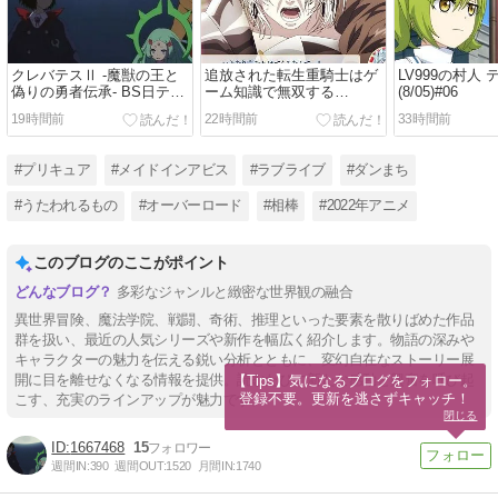
クレバテスⅡ ‐魔獣の王と
追放された転生重騎士はゲ
LV999の村人 
偽りの勇者伝承‐ BS日テレ
ーム知識で無双する
(8/05)#06
(8/05)#05
TBS(8/06)#06
19時間前
22時間前
33時間前
#プリキュア
#メイドインアビス
#ラブライブ
#ダンまち
#うたわれるもの
#オーバーロード
#相棒
#2022年アニメ
このブログのここがポイント
多彩なジャンルと緻密な世界観の融合
異世界冒険、魔法学院、戦闘、奇術、推理といった要素を散りばめた作品
群を扱い、最近の人気シリーズや新作を幅広く紹介します。物語の深みや
キャラクターの魅力を伝える鋭い分析とともに、変幻自在なストーリー展
開に目を離せなくなる情報を提供。読むたびに新たな感動と興奮を呼び起
【Tips】気になるブログをフォロー。

登録不要。更新を逃さずキャッチ！
こす、充実のラインアップが魅力です。
閉じる
1667468
15
週間IN:
390
週間OUT:
1520
月間IN:
1740