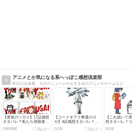
アニメとか気になる系へっぽこ感想倶楽部
6
昨日の出来事、今日のニュースやおすすめのアニメやゲームなどの面白い？つまらない？感想を中心にしただらだらブログです
【黄泉のツガイ】17話感想
【コードギアス奪還のロ
【これ描いて死
ネタバレ？私たち視聴者は
ゼ】4話感想ネタバレ？感
想ネタバレ？
騙された！
想がない。あるのは疑念だ
オリジナル作
24時間前
2日前
3日前
け。