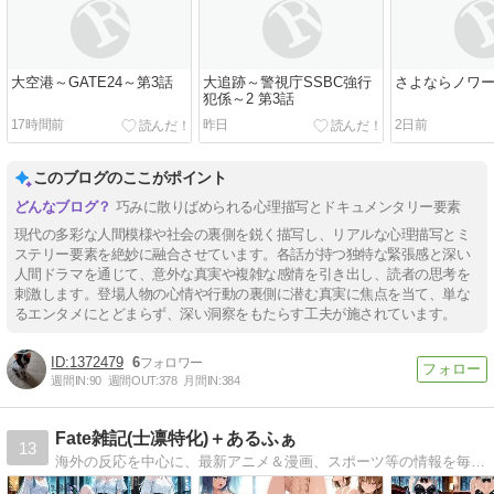
大空港～GATE24～第3話
大追跡～警視庁SSBC強行
さよならノワー
犯係～2 第3話
17時間前
昨日
2日前
このブログのここがポイント
巧みに散りばめられる心理描写とドキュメンタリー要素
現代の多彩な人間模様や社会の裏側を鋭く描写し、リアルな心理描写とミ
ステリー要素を絶妙に融合させています。各話が持つ独特な緊張感と深い
人間ドラマを通じて、意外な真実や複雑な感情を引き出し、読者の思考を
刺激します。登場人物の心情や行動の裏側に潜む真実に焦点を当て、単な
るエンタメにとどまらず、深い洞察をもたらす工夫が施されています。
1372479
6
週間IN:
90
週間OUT:
378
月間IN:
384
Fate雑記(士凛特化)＋あるふぁ
13
海外の反応を中心に、最新アニメ＆漫画、スポーツ等の情報を毎日紹介