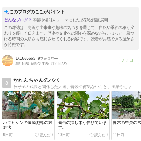
このブログのここがポイント
季節や趣味をテーマにした多彩な話題展開
この雑誌は、身近な出来事や趣味の気づきを通じて、自然や季節の移り変
わりを優しく伝えます。歴史や文化への関心を深めながら、ほっと一息つ
ける時間の大切さも感じさせてくれる内容です。読者が共感できる温かさ
が特徴です。
1865563
9
週間IN:
50
週間OUT:
50
月間IN:
230
かれんちゃんのパパ
8
わが子の成長と関係した人達、普段の何気ないこと、風景やちょっとした出来事など。から今の生活のことを思って。
ハクビシンの葡萄泥棒の対
葡萄の挿し木が伸びていま
庭木の中央の
処法
す。
9日前
10日前
11日前