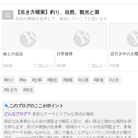
【生き方模索】釣り、自然、観光と酒
21
自分の興味を追求して、発信していこうと思います。
妹との会話
日常復帰
忌引き中の土
3日前
4日前
7日前
#釣り
#fire
#仕事
#観光
#無職
#お酒
#家族
#人生
#生き方
#終活
このブログのここがポイント
多彩なテーマとリアルな視点が融合
身近な出来事から人生の黄昏まで幅広く語り、鋭い視点と静かな感性を併
せ持ちます。釣りや家族の出来事、地域のイベントや社会問題まで、多角
的なテーマを扱いながらも、決して偏ることのないバランスの良さが魅力
です。一つ一つの話題に潜む深い真実を、シンプルな言葉と心に刺さる表