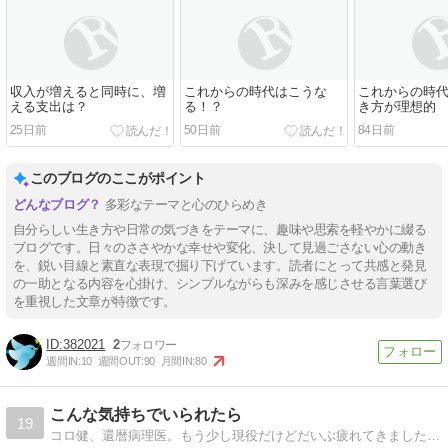
収入が増えると同時に、増
これからの時代はこうな
これからの時
える支出は？
る！？
き方が理想的
25日前
50日前
84日前
このブログのここがポイント
多彩なテーマと心のひらめき
自分らしい生き方や日常の気づきをテーマに、趣味や思索を軽やかに綴る
ブログです。日々のささやかな幸せや変化、決して見過ごさない心の動き
を、鋭い目線と素直な表現で掘り下げています。読者にとって共感と発見
の一助となる内容を心掛け、シンプルながらも深みを感じさせる言葉選び
を重視した文章が特徴です。
382021
2
週間IN:
10
週間OUT:
90
月間IN:
80
こんな気持ちでいられたら
19
コロ健、還暦病理医。もう少し現役だけどだいぶ疲れてきました。還暦も過ぎ、生き方を真面目に考えてみることにしました。