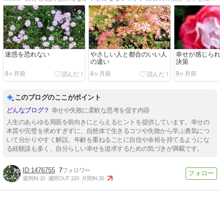
迷惑を恐れない
やさしい人と都合のいい人
幸せが感じら
の違い
決策
8ヶ月前
8ヶ月前
9ヶ月前
このブログのここがポイント
幸せや失敗に柔軟な思考を促す内容
人生のあらゆる局面を前向きにとらえるヒントを提供しています。幸せの
本質や完璧を求めすぎずに、自然体で生きるコツや失敗から学ぶ勇気につ
いて分かりやすく解説。年齢を重ねるごとに自信や余裕を持てるようにな
る経験談も多く、自分らしい幸せを追求するための気づきが満載です。
1476755
7
週間IN:
10
週間OUT:
120
月間IN:
20