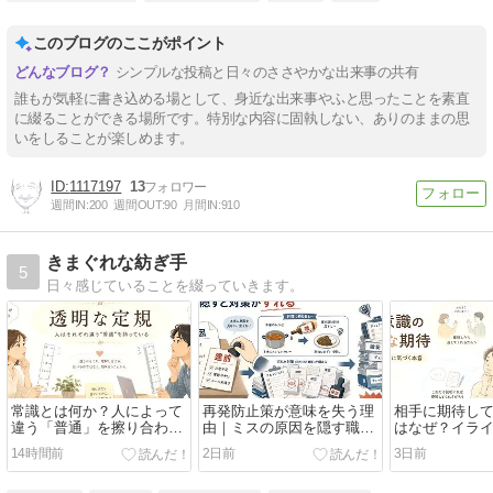
このブログのここがポイント
シンプルな投稿と日々のささやかな出来事の共有
誰もが気軽に書き込める場として、身近な出来事やふと思ったことを素直
に綴ることができる場所です。特別な内容に固執しない、ありのままの思
いをしることが楽しめます。
1117197
13
週間IN:
200
週間OUT:
90
月間IN:
910
きまぐれな紡ぎ手
5
日々感じていることを綴っていきます。
常識とは何か？人によって
再発防止策が意味を失う理
相手に期待し
違う「普通」を擦り合わせ
由｜ミスの原因を隠す職場
はなぜ？イラ
る4つの方法
で真面目な人が疲れる
減らす「期待
14時間前
2日前
3日前
束」の分け方