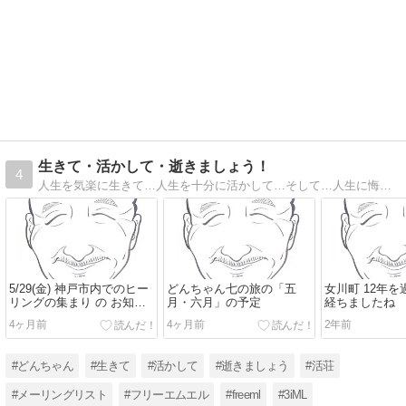
生きて・活かして・逝きましょう！
4
人生を気楽に生きて…人生を十分に活かして…そして…人生に悔いを残すことなく、安らかな心で逝く
5/29(金) 神戸市内でのヒー
どんちゃん七の旅の「五
女川町 12年を
リングの集まり の お知ら
月・六月」の予定
経ちましたね
せ
4ヶ月前
4ヶ月前
2年前
#どんちゃん
#生きて
#活かして
#逝きましょう
#活荘
#メーリングリスト
#フリーエムエル
#freeml
#3iML