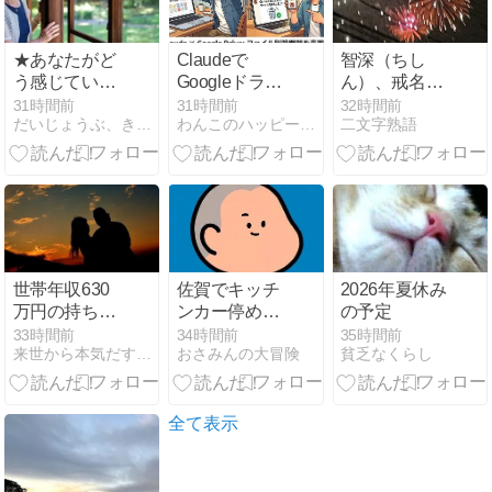
★あなたがど
Claudeで
智深（ちし
う感じている
Googleドライ
ん）、戒名が
か。
ブを使うな？
教えてくれた
31時間前
31時間前
32時間前
だいじょうぶ、きっと飛び立てる。
わんこのハッピーライフ〜楽しめることを探して〜
二文字熟語
母の生き方
世帯年収630
佐賀でキッチ
2026年夏休み
万円の持ち家
ンカー停める
の予定
夫婦「賃貸に
場所がない
33時間前
34時間前
35時間前
来世から本気だす速報
おさみんの大冒険
貧乏なくらし
すればよかっ
た」
全て表示