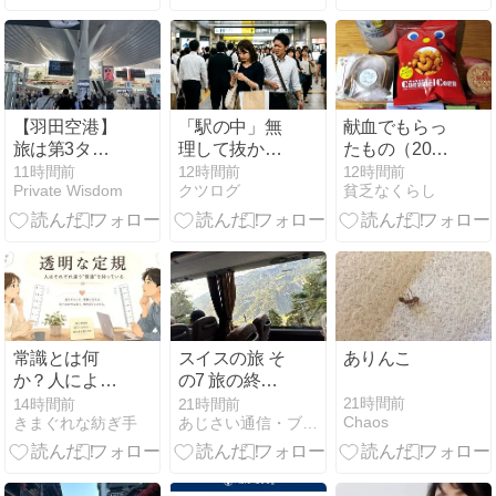
内ビビンバ
と、金浦の無
料循環バス乗
り継ぎ実践記
【羽田空港】
「駅の中」無
献血でもらっ
旅は第3ター
理して抜かし
たもの（2026
ミナル「TIAT
た割には、
年8月）
11時間前
12時間前
12時間前
Private Wisdom
クツログ
貧乏なくらし
ラウンジ」の
「結局遅い」
朝ビールから
愛知の女性心
始まる。唐揚
理
げと焼きそば
で整える出発
前のひととき
常識とは何
スイスの旅 そ
ありんこ
か？人によっ
の7 旅の終わ
て違う「普
り
21時間前
14時間前
21時間前
Chaos
きまぐれな紡ぎ手
あじさい通信・ブログ版
通」を擦り合
わせる4つの
方法