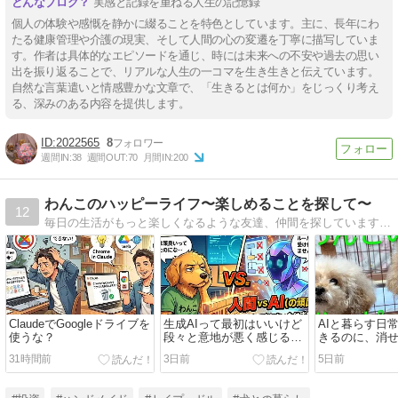
実感と記録を重ねる人生の記憶録
個人の体験や感慨を静かに綴ることを特色としています。主に、長年にわ
たる健康管理や介護の現実、そして人間の心の変遷を丁寧に描写していま
す。作者は具体的なエピソードを通じ、時には未来への不安や過去の思い
出を振り返ることで、リアルな人生の一コマを生き生きと伝えています。
自然な言葉遣いと情感豊かな文章で、「生きるとは何か」をじっくり考え
る、深みのある内容を提供します。
2022565
8
週間IN:
38
週間OUT:
70
月間IN:
200
わんこのハッピーライフ〜楽しめることを探して〜
12
毎日の生活がもっと楽しくなるような友達、仲間を探しています♪主にトイプードルとガーデニングの事をかいています。
ClaudeでGoogleドライブを
生成AIって最初はいいけど
AIと暮らす日
使うな？
段々と意地が悪く感じるの
きるのに、消
は私だけ？
31時間前
3日前
5日前