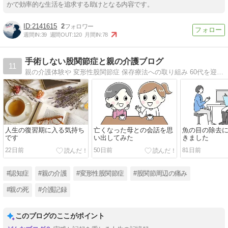
かで効率的な生活を追求する助けとなる内容です。
2141615
2
週間IN:
39
週間OUT:
120
月間IN:
78
手術しない股関節症と親の介護ブログ
11
親の介護体験や 変形性股関節症 保存療法への取り組み 60代を迎え晩年をより自分らしく生きるための気づきについて綴っています。
人生の復習期に入る気持ち
亡くなった母との会話を思
魚の目の除去
です
い出してみた
きました
22日前
50日前
81日前
#認知症
#親の介護
#変形性股関節症
#股関節周辺の痛み
#親の死
#介護記録
このブログのここがポイント