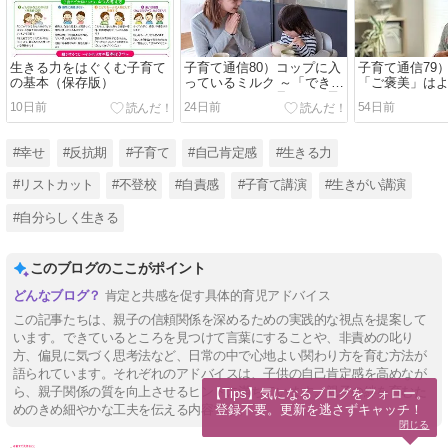
生きる力をはぐくむ子育て
子育て通信80）コップに入
子育て通信79
の基本（保存版）
っているミルク ～「できて
「ご褒美」は
いるところ」を見つける子
10日前
24日前
54日前
育て
#幸せ
#反抗期
#子育て
#自己肯定感
#生きる力
#リストカット
#不登校
#自責感
#子育て講演
#生きがい講演
#自分らしく生きる
このブログのここがポイント
肯定と共感を促す具体的育児アドバイス
この記事たちは、親子の信頼関係を深めるための実践的な視点を提案して
います。できているところを見つけて言葉にすることや、非責めの叱り
方、偏見に気づく思考法など、日常の中で心地よい関わり方を育む方法が
語られています。それぞれのアドバイスは、子供の自己肯定感を高めなが
ら、親子関係の質を向上させるヒントに満ちています。親子の絆を育むた
【Tips】気になるブログをフォロー。

登録不要。更新を逃さずキャッチ！
めのきめ細やかな工夫を伝える内容です。
閉じる