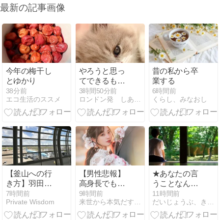
最新の記事画像
今年の梅干し
やろうと思っ
昔の私から卒
とゆかり
てできるもん
業する
じゃないｗ
38分前
3時間50分前
6時間前
エコ生活のススメ
ロンドン発 しあわせの見つけ方
くらし、みなおし
【釜山への行
【男性悲報】
★あなたの言
き方】羽田か
高身長でも婚
うことなんか
ら金浦経由で
活で有利と限
信じない。
7時間前
9時間前
11時間前
Private Wisdom
来世から本気だす速報
だいじょうぶ、きっと飛び立てる。
金海空港へ。
らず。
大韓航空の機