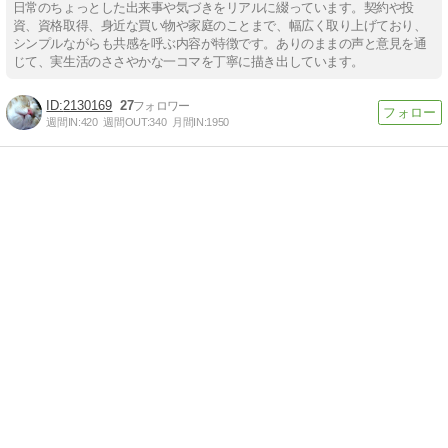
日常のちょっとした出来事や気づきをリアルに綴っています。契約や投
資、資格取得、身近な買い物や家庭のことまで、幅広く取り上げており、
シンプルながらも共感を呼ぶ内容が特徴です。ありのままの声と意見を通
じて、実生活のささやかな一コマを丁寧に描き出しています。
2130169
27
週間IN:
420
週間OUT:
340
月間IN:
1950