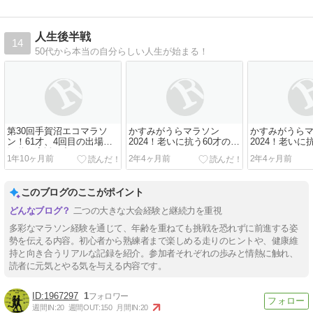
人生後半戦
14
50代から本当の自分らしい人生が始まる！
第30回手賀沼エコマラソ
かすみがうらマラソン
かすみがうら
ン！61才、4回目の出場！
2024！老いに抗う60才の春
2024！老いに
沿道の応援を力に…
マラソン！
マラソン！
1年10ヶ月前
2年4ヶ月前
2年4ヶ月前
このブログのここがポイント
二つの大きな大会経験と継続力を重視
多彩なマラソン経験を通じて、年齢を重ねても挑戦を恐れずに前進する姿
勢を伝える内容。初心者から熟練者まで楽しめる走りのヒントや、健康維
持と向き合うリアルな記録を紹介。参加者それぞれの歩みと情熱に触れ、
読者に元気とやる気を与える内容です。
1967297
1
週間IN:
20
週間OUT:
150
月間IN:
20