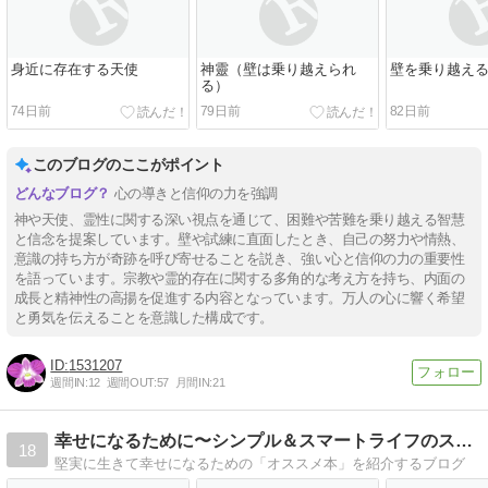
身近に存在する天使
神靈（壁は乗り越えられ
壁を乗り越え
る）
74日前
79日前
82日前
このブログのここがポイント
心の導きと信仰の力を強調
神や天使、霊性に関する深い視点を通じて、困難や苦難を乗り越える智慧
と信念を提案しています。壁や試練に直面したとき、自己の努力や情熱、
意識の持ち方が奇跡を呼び寄せることを説き、強い心と信仰の力の重要性
を語っています。宗教や霊的存在に関する多角的な考え方を持ち、内面の
成長と精神性の高揚を促進する内容となっています。万人の心に響く希望
と勇気を伝えることを意識した構成です。
1531207
週間IN:
12
週間OUT:
57
月間IN:
21
幸せになるために〜シンプル＆スマートライフのススメ
18
堅実に生きて幸せになるための「オススメ本」を紹介するブログ