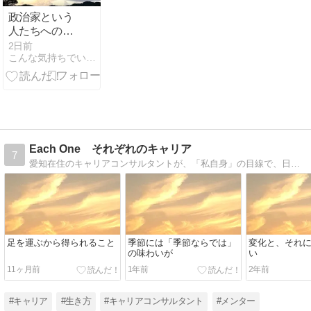
政治家という
人たちへの絶
望感
2日前
こんな気持ちでいられたら
Each One それぞれのキャリア
7
愛知在住のキャリアコンサルタントが、「私自身」の目線で、日常について、またキャリアについて考えます。
足を運ぶから得られること
季節には「季節ならでは」
変化と、それ
の味わいが
い
11ヶ月前
1年前
2年前
#キャリア
#生き方
#キャリアコンサルタント
#メンター