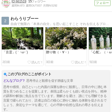
661519
15
週間IN:
873
週間OUT:
837
月間IN:
5292
わらうりブーー
2
自由で無限の「本来の自分」を思い起こすこと それを伝えるブログです。
「言霊」(｀･ω･´)
贈り物（・∀・）
「心配」（・ω
2日前
3日前
5日前
このブログのここがポイント
思考停止と観察を促す静謐な文章
思考や感情、自己といった内面の深層を静かに観察し、日常の中に潜む本
質を見つめることを提案します。表現は柔らかくも鋭い視点を持ち、精神
の調和や解放に焦点を当てています。難解さを避け、誰にでも理解できる
言葉で綴られており、読者は自己の核心に静かに触れる体験を促されるで
しょう。身近なテーマを通じて、心の平静や自然な流れの尊さを伝えま
す。