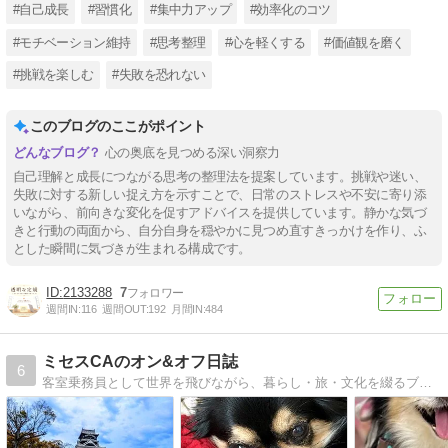
#自己成長
#習慣化
#集中力アップ
#効率化のコツ
#モチベーション維持
#思考整理
#心を軽くする
#価値観を磨く
#挑戦を楽しむ
#失敗を恐れない
このブログのここがポイント
心の奥底を見つめる深い洞察力
自己理解と成長につながる思考の整理法を提案しています。挑戦や迷い、
失敗に対する新しい捉え方を示すことで、日常のストレスや不安に寄り添
いながら、前向きな変化を促すアドバイスを提供しています。静かな気づ
きと行動の両面から、自分自身を穏やかに見つめ直すきっかけを作り、ふ
とした瞬間に気づきが生まれる構成です。
2133288
7
週間IN:
116
週間OUT:
192
月間IN:
484
ミセスCAのオン&オフ日誌
6
客室乗務員として世界を飛びながら、暮らし・旅・文化を綴るブログ。CAの日常やフライトの話、40代50代の女性に寄り添う美容やジュエリーを、実体験ベースで紹介しています。