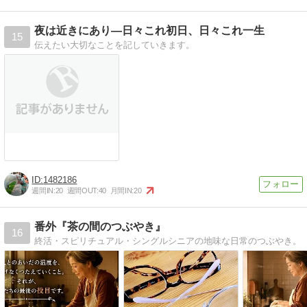
夜は近きにあり―日々これ初日、日々これ一生
15
伝えたい大切なことを記していきます。
1482186
週間IN:
20
週間OUT:
40
月間IN:
20
番外『茶の間のつぶやき』
16
終活・スピリチュアル・シングルシニアの地味な日常のつぶやき。