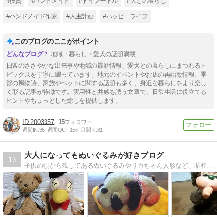
#投資
#ハンドメイド
#トイプードル
#犬との暮らし
#ハンドメイド作家
#人生計画
#ハッピーライフ
このブログのここがポイント
地域・暮らし・愛犬の話題満載
日常のささやかな出来事や地域の最新情報、愛犬との暮らしにまつわるト
ピックスを丁寧に綴っています。地元のイベントやお店の再始動情報、季
節の風物詩、家族やペットに関する話題も多く、身近な暮らしをより楽し
く彩る記事が特徴です。実用性と共感を誘う文章で、日常生活に役立てる
ヒントやちょっとした癒しを提供します。
2003357
15
週間IN:
36
週間OUT:
156
月間IN:
81
大人になってもぬいぐるみが好きブログ
13
子供の頃から残してあるぬいぐるみやリカちゃん人形など、昭和レトロな懐かしい物を多数紹介。ぬいぐるみ占いも注目して下さいね♪