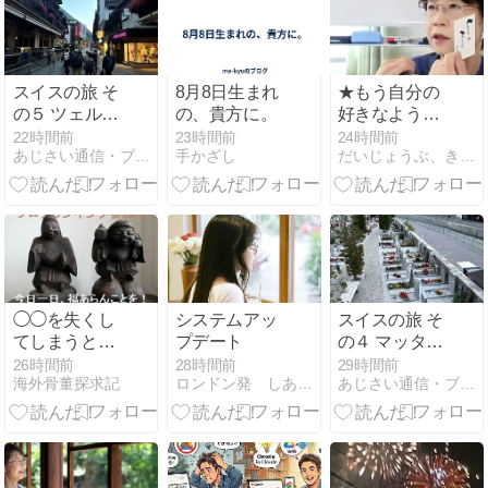
スイスの旅 そ
8月8日生まれ
★もう自分の
の５ ツェルマ
の、貴方に。
好きなように
ットからバス
していいんだ
22時間前
23時間前
24時間前
あじさい通信・ブログ版
手かざし
だいじょうぶ、きっと飛び立てる。
でモンブラン
よ。
観光
◯◯を失くし
システムアッ
スイスの旅 そ
てしまうと、
プデート
の４ マッター
老化していく
ホルン観光と
26時間前
28時間前
29時間前
海外骨董探求記
ロンドン発 しあわせの見つけ方
あじさい通信・ブログ版
のみ。童化計
地元料理
画