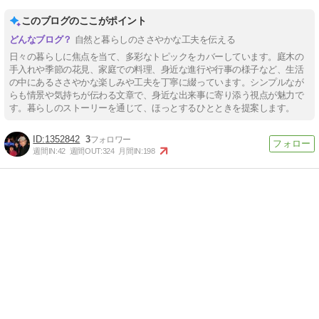
このブログのここがポイント
自然と暮らしのささやかな工夫を伝える
日々の暮らしに焦点を当て、多彩なトピックをカバーしています。庭木の
手入れや季節の花見、家庭での料理、身近な進行や行事の様子など、生活
の中にあるささやかな楽しみや工夫を丁寧に綴っています。シンプルなが
らも情景や気持ちが伝わる文章で、身近な出来事に寄り添う視点が魅力で
す。暮らしのストーリーを通じて、ほっとするひとときを提案します。
1352842
3
週間IN:
42
週間OUT:
324
月間IN:
198