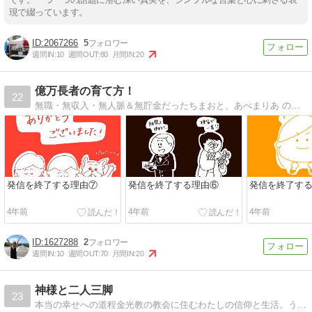
現で綴っています。
2067266
5
週間IN:
10
週間OUT:
80
月間IN:
20
億万長者の育て方！
22
無職・無収入・無人脈＆無貯金だったちまおと、あべまりあ の億万長者への軌跡
発信を終了する理由⑦
発信を終了する理由⑥
発信を終了す
4年前
4年前
4年前
1627288
2
週間IN:
10
週間OUT:
70
月間IN:
20
神様と二人三脚
23
本当の幸せへの道程金光教の教会に住むわたしの信仰と生活。うつ病、娘の緘黙、平和について