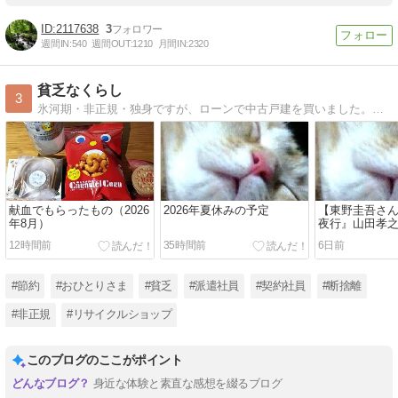
2117638
3
週間IN:
540
週間OUT:
1210
月間IN:
2320
貧乏なくらし
3
氷河期・非正規・独身ですが、ローンで中古戸建を買いました。節約と工夫が信条で、にゃんこと暮らしてます。よろしくね。
献血でもらったもの（2026
2026年夏休みの予定
【東野圭吾さ
年8月）
夜行』山田孝
12時間前
35時間前
6日前
#節約
#おひとりさま
#貧乏
#派遣社員
#契約社員
#断捨離
#非正規
#リサイクルショップ
このブログのここがポイント
身近な体験と素直な感想を綴るブログ