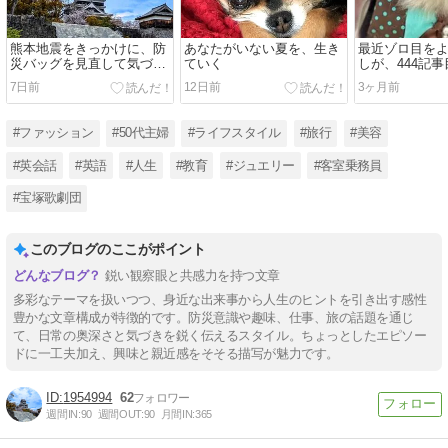
熊本地震をきっかけに、防
あなたがいない夏を、生き
最近ゾロ目を
災バッグを見直して気づい
ていく
しが、444記
たこと
くなったこと
7日前
12日前
3ヶ月前
#ファッション
#50代主婦
#ライフスタイル
#旅行
#美容
#英会話
#英語
#人生
#教育
#ジュエリー
#客室乗務員
#宝塚歌劇団
このブログのここがポイント
鋭い観察眼と共感力を持つ文章
多彩なテーマを扱いつつ、身近な出来事から人生のヒントを引き出す感性
豊かな文章構成が特徴的です。防災意識や趣味、仕事、旅の話題を通じ
て、日常の奥深さと気づきを鋭く伝えるスタイル。ちょっとしたエピソー
ドに一工夫加え、興味と親近感をそそる描写が魅力です。
1954994
62
週間IN:
90
週間OUT:
90
月間IN:
365