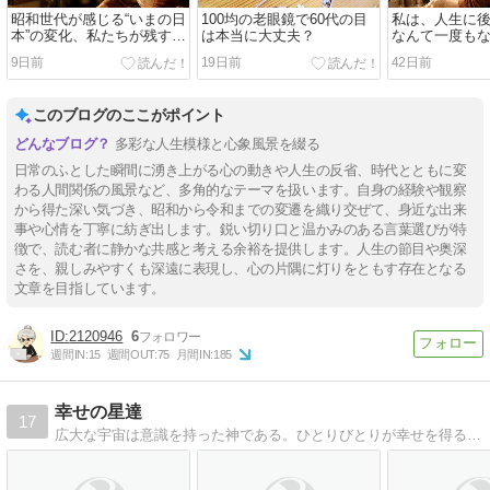
昭和世代が感じる“いまの日
100均の老眼鏡で60代の目
私は、人生に
本”の変化、私たちが残すも
は本当に大丈夫？
なんて一度も
のは？
9日前
19日前
42日前
このブログのここがポイント
多彩な人生模様と心象風景を綴る
日常のふとした瞬間に湧き上がる心の動きや人生の反省、時代とともに変
わる人間関係の風景など、多角的なテーマを扱います。自身の経験や観察
から得た深い気づき、昭和から令和までの変遷を織り交ぜて、身近な出来
事や心情を丁寧に紡ぎ出します。鋭い切り口と温かみのある言葉選びが特
徴で、読む者に静かな共感と考える余裕を提供します。人生の節目や奥深
さを、親しみやすくも深遠に表現し、心の片隅に灯りをともす存在となる
文章を目指しています。
2120946
6
週間IN:
15
週間OUT:
75
月間IN:
185
幸せの星達
17
広大な宇宙は意識を持った神である。ひとりびとりが幸せを得る権利がある。幸せの星達は、人々の幸せを願っています。