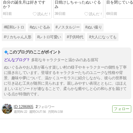
自分の誕生月は好きです
日焼けしちゃったぬいぐる
目を閉じてい
か？
み
8日前
39日前
69日前
#昭和レトロ
#ぬいぐるみ
#ノスタルジー
#ぬい撮り
#リカちゃん人形
#レトロ可愛い
#子供時代
#大人になっても
このブログのここがポイント
多彩なキャラクターと温かみのある描写
ぬいぐるみやお人形が暮らす楽しい村の様子やキャラクターの個性を丁寧
に描き出しています。登場するキャラクターたちのユニークな性格や背
景、趣味や夢について、温かくユーモラスに紹介しながら、彼らの世界観
に引き込む工夫が随所に見られます。親しみやすい表現とともに、ほほえ
ましいエピソードが連なることで、柔らかな癒やしと心の和らぎを届けて
いる点が特徴的です。
1286865
2
週間IN:
22
週間OUT:
56
月間IN:
158