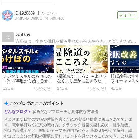
1920889
1
週間IN:
40
週間OUT:
40
月間IN:
50
walk＆
10
Walk&は、小さな挑戦を積み重ねながら人生をもっと楽しむためのチャレンジブログです。電卓トレーニング、資格取得、健康習慣、ガジェットレビューなど、実際に試した体験を等身大で発信しています。
デジタルスキルのあけぼの
掃除道のこころえ ～より少
睡眠改善のすす
～2027年度から始まる新た
なくより豊かに生きるため
フォーマンス
な情報処理技術者試験の概
に行う朝10分の行～
分専用スリー
13日前
27日前
41日前
況～
このブログのここがポイント
多角的なアプローチと具体的な方法論
さまざまな日常の技術や習慣を磨くための実践的提案に焦点をあてていま
す。電卓早打ちや紅茶の淹れ方、クラシック音楽の楽しみ方、睡眠改善、
掃除の心構えなど、幅広いテーマを独自の視点と具体例を交えて解説。読
むほどに自分の行動や習慣に新しいヒントを見つけることができ、より豊