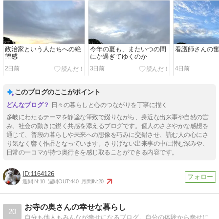
政治家という人たちへの絶
今年の夏も、またいつの間
看護師さんの
望感
にか過ぎてゆくのか
2日前
3日前
4日前
このブログのここがポイント
日々の暮らしと心のつながりを丁寧に描く
多岐にわたるテーマを静謐な筆致で綴りながら、身近な出来事や自然の営
み、社会の動きに鋭く共感を添えるブログです。個人のささやかな感想を
通じて、普段の暮らしや未来への想像を巧みに交錯させ、読む人の心にさ
り気なく響く作品となっています。さりげない出来事の中に潜む深みや、
日常の一コマが持つ奥行きを感じ取ることができる内容です。
1164126
週間IN:
10
週間OUT:
440
月間IN:
20
お寺の奥さんの幸せな暮らし
20
自分も他人もみんなが幸せになるブログ。自分の体験から幸せになる方法(健康・人間関係・考え方など)を紹介します。